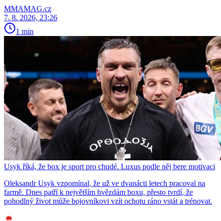
MMAMAG.cz
7. 8. 2026, 23:26
1 min
Usyk říká, že box je sport pro chudé. Luxus podle něj bere motivaci
Oleksandr Usyk vzpomínal, že už ve dvanácti letech pracoval na
farmě. Dnes patří k největším hvězdám boxu, přesto tvrdí, že
pohodlný život může bojovníkovi vzít ochotu ráno vstát a trénovat.