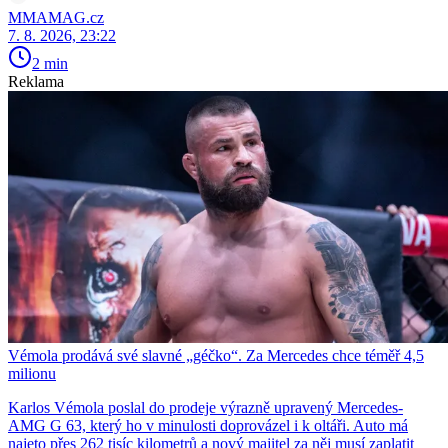
MMAMAG.cz
7. 8. 2026, 23:22
2 min
Reklama
Vémola prodává své slavné „géčko“. Za Mercedes chce téměř 4,5
milionu
Karlos Vémola poslal do prodeje výrazně upravený Mercedes-
AMG G 63, který ho v minulosti doprovázel i k oltáři. Auto má
najeto přes 262 tisíc kilometrů a nový majitel za něj musí zaplatit