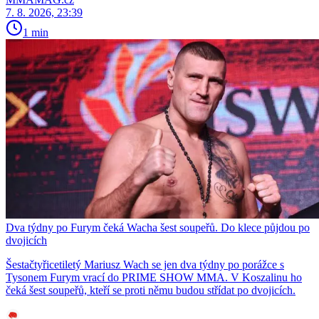
7. 8. 2026, 23:39
1 min
Dva týdny po Furym čeká Wacha šest soupeřů. Do klece půjdou po
dvojicích
Šestačtyřicetiletý Mariusz Wach se jen dva týdny po porážce s
Tysonem Furym vrací do PRIME SHOW MMA. V Koszalinu ho
čeká šest soupeřů, kteří se proti němu budou střídat po dvojicích.