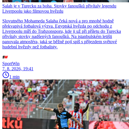
Salah je v Turecku za boha. Stovky fanoušků přivítaly legendu
Liverpoolu jako filmovou hvězdu
Slovutného Mohameda Salaha čeká nová a pro mnohé hodně
překvapivá fotbalová výzva. Egyptská hvězda po odchodu z
Liverpoolu míří do Trabzonsporu, kde ji už při příletu do Turecka
přivítaly stovky nadšených fanoušků. Na istanbulském letišti
panovala atmosféra, jaká se běžně pojí spíš s příjezdem světové
hudební hvězdy než fotbalisty.
SportWin
7. 8. 2026, 19:41
1 min