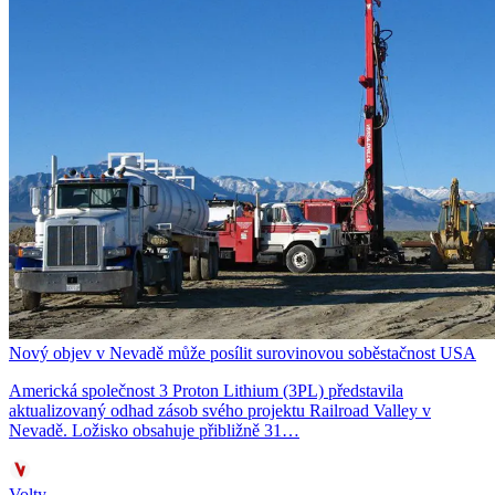
Nový objev v Nevadě může posílit surovinovou soběstačnost USA
Americká společnost 3 Proton Lithium (3PL) představila
aktualizovaný odhad zásob svého projektu Railroad Valley v
Nevadě. Ložisko obsahuje přibližně 31…
Volty