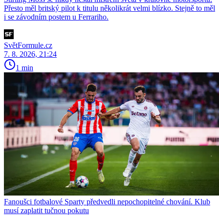
Přesto měl britský pilot k titulu několikrát velmi blízko. Stejně to měl
i se závodním postem u Ferrariho.
SvětFormule.cz
7. 8. 2026, 21:24
1 min
Fanoušci fotbalové Sparty předvedli nepochopitelné chování. Klub
musí zaplatit tučnou pokutu