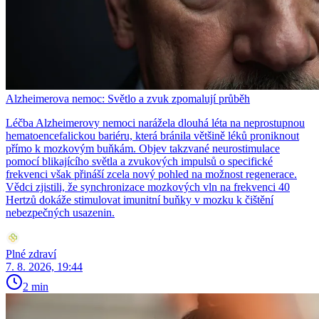
Alzheimerova nemoc: Světlo a zvuk zpomalují průběh
Léčba Alzheimerovy nemoci narážela dlouhá léta na neprostupnou
hematoencefalickou bariéru, která bránila většině léků proniknout
přímo k mozkovým buňkám. Objev takzvané neurostimulace
pomocí blikajícího světla a zvukových impulsů o specifické
frekvenci však přináší zcela nový pohled na možnost regenerace.
Vědci zjistili, že synchronizace mozkových vln na frekvenci 40
Hertzů dokáže stimulovat imunitní buňky v mozku k čištění
nebezpečných usazenin.
Plné zdraví
7. 8. 2026, 19:44
2 min