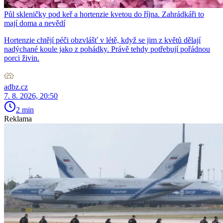
Půl skleničky pod keř a hortenzie kvetou do října. Zahrádkáři to
mají doma a nevědí
Hortenzie chtějí péči obzvlášť v létě, když se jim z květů dělají
nadýchané koule jako z pohádky. Právě tehdy potřebují pořádnou
porci živin.
adbz.cz
7. 8. 2026, 20:50
2 min
Reklama