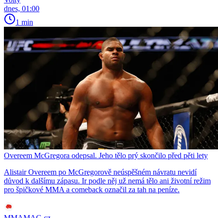
dnes, 01:00
1 min
Overeem McGregora odepsal. Jeho tělo prý skončilo před pěti lety
Alistair Overeem po McGregorově neúspěšném návratu nevidí
důvod k dalšímu zápasu. Ir podle něj už nemá tělo ani životní režim
pro špičkové MMA a comeback označil za tah na peníze.
MMAMAG.cz