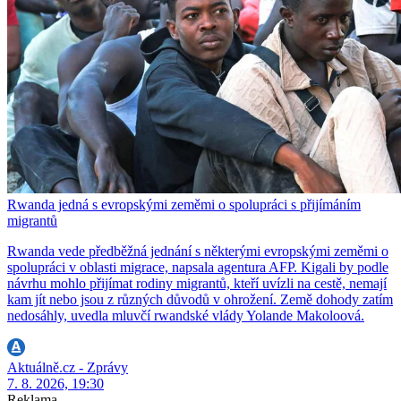
Rwanda jedná s evropskými zeměmi o spolupráci s přijímáním
migrantů
Rwanda vede předběžná jednání s některými evropskými zeměmi o
spolupráci v oblasti migrace, napsala agentura AFP. Kigali by podle
návrhu mohlo přijímat rodiny migrantů, kteří uvízli na cestě, nemají
kam jít nebo jsou z různých důvodů v ohrožení. Země dohody zatím
nedosáhly, uvedla mluvčí rwandské vlády Yolande Makoloová.
Aktuálně.cz - Zprávy
7. 8. 2026, 19:30
Reklama