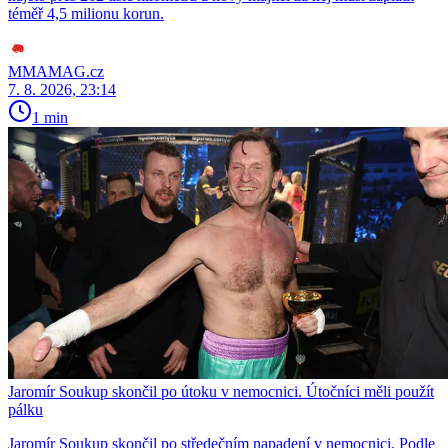
téměř 4,5 milionu korun.
MMAMAG.cz
7. 8. 2026, 23:14
1 min
Jaromír Soukup skončil po útoku v nemocnici. Útočníci měli použít
pálku
Jaromír Soukup skončil po středečním napadení v nemocnici. Podle