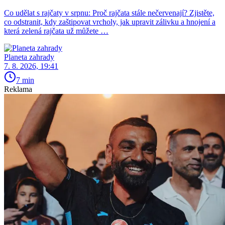
Co udělat s rajčaty v srpnu: Proč rajčata stále nečervenají? Zjistěte,
co odstranit, kdy zaštipovat vrcholy, jak upravit zálivku a hnojení a
která zelená rajčata už můžete …
Planeta zahrady
7. 8. 2026, 19:41
7 min
Reklama