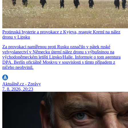
Protiruská hysterie a provokace z Kyjeva, reaguje Kreml na nález
dronu v Lipsku
Za provokaci namířenou proti Rusku označilo v pátek ruské
velvyslanectví v Německu úterní nález dronu s výbušninou na
východoněmeckém letišti Lipsko/Halle. Informuje o tom agentura
DPA. Berlín oficiálně Moskvu v souvislosti s tímto případem z
ničeho neobvinil.
Aktuálně.cz - Zprávy
7. 8. 2026, 20:23