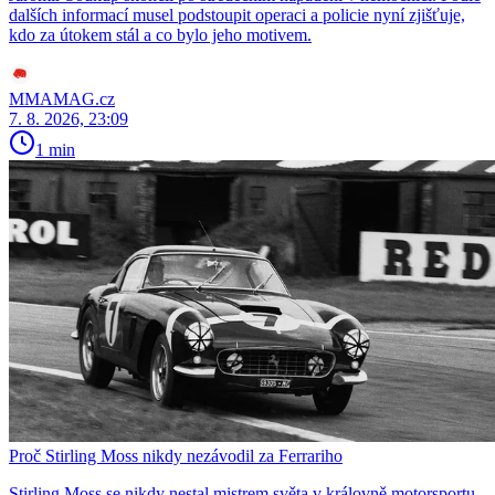
dalších informací musel podstoupit operaci a policie nyní zjišťuje,
kdo za útokem stál a co bylo jeho motivem.
MMAMAG.cz
7. 8. 2026, 23:09
1 min
Proč Stirling Moss nikdy nezávodil za Ferrariho
Stirling Moss se nikdy nestal mistrem světa v královně motorsportu.