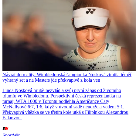
Návrat do reality. Wimbledonská šampionka Nosková ztratila téměř
vyhraný set a na Masters jde překvapivě z kola ven
Linda Nosková hrubě nezvládla svůj první zápas od životního
triumfu ve Wimbledonu. Perspektivní česká reprezentantka na
turnaji WTA 1000 v Torontu podlehla Američance Caty
McNallyové 6:7, 1:6, když v úvodní sadě neudržela vedení 5:1.
Překvapivá vítězka se ve třetím kole utká s Filipínkou Alexandrou
Ealaovou.
SportWin