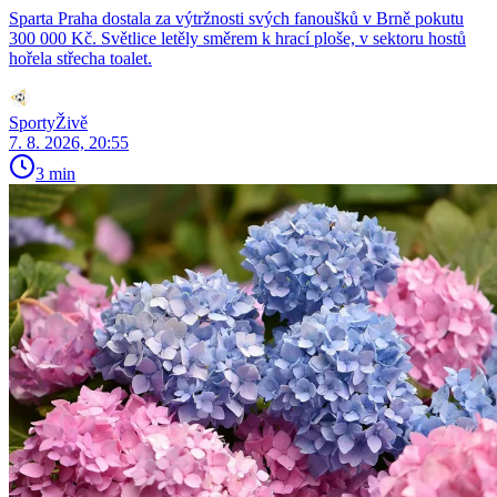
Sparta Praha dostala za výtržnosti svých fanoušků v Brně pokutu
300 000 Kč. Světlice letěly směrem k hrací ploše, v sektoru hostů
hořela střecha toalet.
SportyŽivě
7. 8. 2026, 20:55
3 min