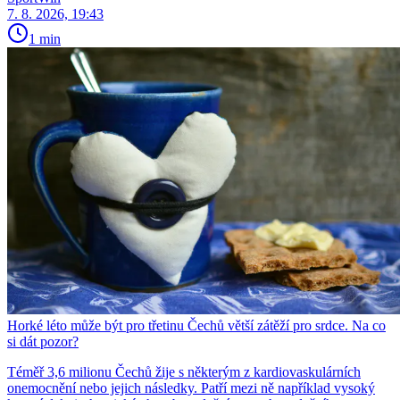
7. 8. 2026, 19:43
1 min
Horké léto může být pro třetinu Čechů větší zátěží pro srdce. Na co
si dát pozor?
Téměř 3,6 milionu Čechů žije s některým z kardiovaskulárních
onemocnění nebo jejich následky. Patří mezi ně například vysoký