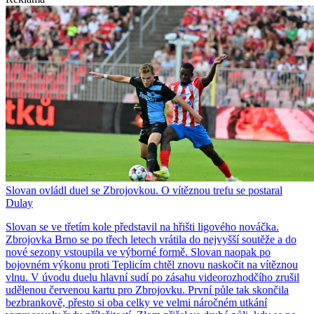
Slovan ovládl duel se Zbrojovkou. O vítěznou trefu se postaral
Dulay
Slovan se ve třetím kole představil na hřišti ligového nováčka.
Zbrojovka Brno se po třech letech vrátila do nejvyšší soutěže a do
nové sezony vstoupila ve výborné formě. Slovan naopak po
bojovném výkonu proti Teplicím chtěl znovu naskočit na vítěznou
vlnu. V úvodu duelu hlavní sudí po zásahu videorozhodčího zrušil
udělenou červenou kartu pro Zbrojovku. První půle tak skončila
bezbrankově, přesto si oba celky ve velmi náročném utkání