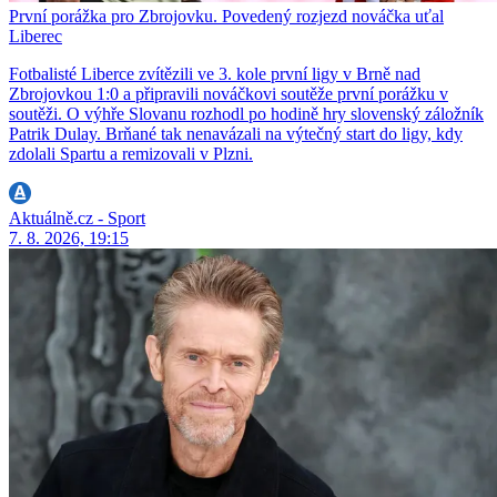
První porážka pro Zbrojovku. Povedený rozjezd nováčka uťal
Liberec
Fotbalisté Liberce zvítězili ve 3. kole první ligy v Brně nad
Zbrojovkou 1:0 a připravili nováčkovi soutěže první porážku v
soutěži. O výhře Slovanu rozhodl po hodině hry slovenský záložník
Patrik Dulay. Brňané tak nenavázali na výtečný start do ligy, kdy
zdolali Spartu a remizovali v Plzni.
Aktuálně.cz - Sport
7. 8. 2026, 19:15