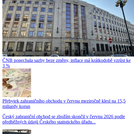
ČNB ponechala sazby beze změny, inflace má krátkodobě vzrůst ke
3 %
Přebytek zahraničního obchodu v červnu meziročně klesl na 15,5
miliardy korun
Český zahraniční obchod se zbožím skončil v červnu 2026 podle
předběžných údajů Českého statistického úřadu...