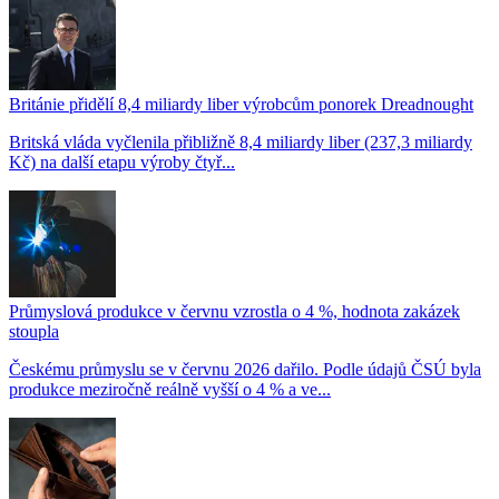
Británie přidělí 8,4 miliardy liber výrobcům ponorek Dreadnought
Britská vláda vyčlenila přibližně 8,4 miliardy liber (237,3 miliardy
Kč) na další etapu výroby čtyř...
Průmyslová produkce v červnu vzrostla o 4 %, hodnota zakázek
stoupla
Českému průmyslu se v červnu 2026 dařilo. Podle údajů ČSÚ byla
produkce meziročně reálně vyšší o 4 % a ve...