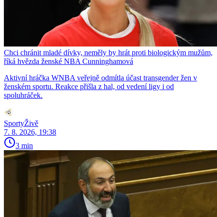
Chci chránit mladé dívky, neměly by hrát proti biologickým mužům,
říká hvězda ženské NBA Cunninghamová
Aktivní hráčka WNBA veřejně odmítla účast transgender žen v
ženském sportu. Reakce přišla z hal, od vedení ligy i od
spoluhráček.
SportyŽivě
7. 8. 2026, 19:38
3 min