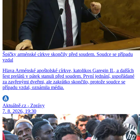
Špičky arménské církve skončily před soudem. Soudce se případu
vzdal
Hlava Arménské apoštolské církve, katolikos Garegin II., a dalších
šest prelátů v pátek stanuli před soudem. První jednání, uspořádané
za zavřenými dveřmi, ale zakrátko skončilo, protože soudce se
případu vzdal, oznámila média.
Aktuálně.cz - Zprávy
7. 8. 2026, 19:30