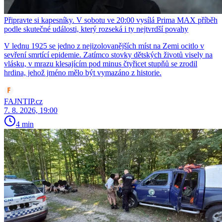
Připravte si kapesníky. V sobotu ve 20:00 vysílá Prima MAX příběh
podle skutečné události, který rozseká i ty nejtvrdší povahy
V lednu 1925 se jedno z nejizolovanějších míst na Zemi ocitlo v
sevření smrtící epidemie. Zatímco stovky dětských životů visely na
vlásku, v mrazu klesajícím pod minus čtyřicet stupňů se zrodil
hrdina, jehož jméno mělo být vymazáno z historie.
FAJNTIP.cz
7. 8. 2026, 19:00
4 min