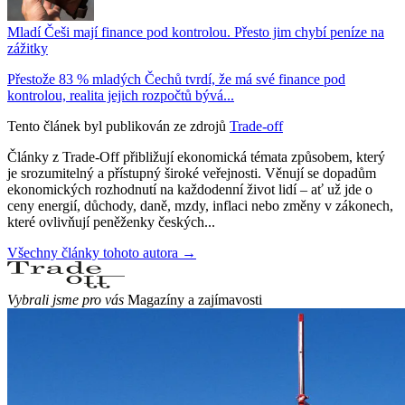
Mladí Češi mají finance pod kontrolou. Přesto jim chybí peníze na
zážitky
Přestože 83 % mladých Čechů tvrdí, že má své finance pod
kontrolou, realita jejich rozpočtů bývá...
Tento článek byl publikován ze zdrojů
Trade-off
Články z Trade-Off přibližují ekonomická témata způsobem, který
je srozumitelný a přístupný široké veřejnosti. Věnují se dopadům
ekonomických rozhodnutí na každodenní život lidí – ať už jde o
ceny energií, důchody, daně, mzdy, inflaci nebo změny v zákonech,
které ovlivňují peněženky českých...
Všechny články tohoto autora →
Vybrali jsme pro vás
Magazíny a zajímavosti