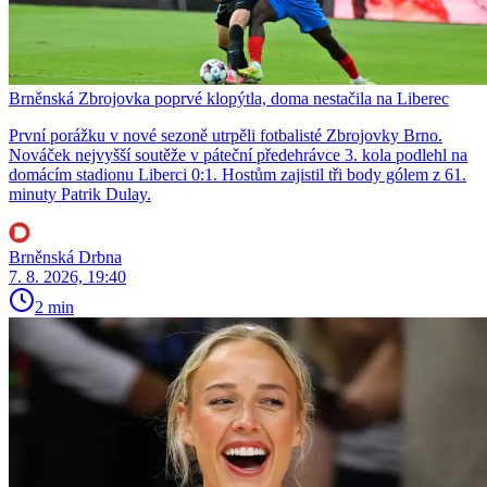
Brněnská Zbrojovka poprvé klopýtla, doma nestačila na Liberec
První porážku v nové sezoně utrpěli fotbalisté Zbrojovky Brno.
Nováček nejvyšší soutěže v páteční předehrávce 3. kola podlehl na
domácím stadionu Liberci 0:1. Hostům zajistil tři body gólem z 61.
minuty Patrik Dulay.
Brněnská Drbna
7. 8. 2026, 19:40
2 min