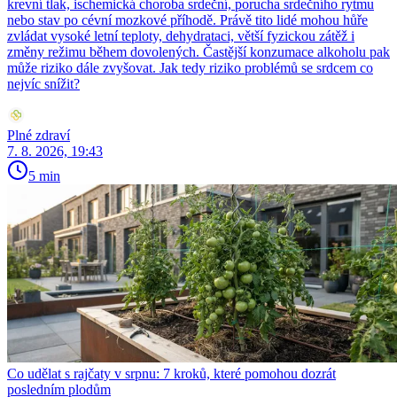
krevní tlak, ischemická choroba srdeční, porucha srdečního rytmu
nebo stav po cévní mozkové příhodě. Právě tito lidé mohou hůře
zvládat vysoké letní teploty, dehydrataci, větší fyzickou zátěž i
změny režimu během dovolených. Častější konzumace alkoholu pak
může riziko dále zvyšovat. Jak tedy riziko problémů se srdcem co
nejvíc snížit?
Plné zdraví
7. 8. 2026, 19:43
5 min
Co udělat s rajčaty v srpnu: 7 kroků, které pomohou dozrát
posledním plodům