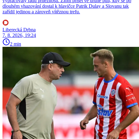
vypracovaly řadu příležitostí. Zlom přišel ve druhé půli, kdy se po
dlouhém vhazování dostal k hlavičce Patrik Dulay a Slovanu tak
zařídil jedinou a zároveň vítěznou trefu.
Liberecká Drbna
7. 8. 2026, 19:24
2 min