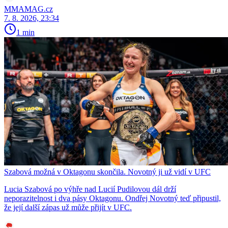
MMAMAG.cz
7. 8. 2026, 23:34
1 min
Szabová možná v Oktagonu skončila. Novotný ji už vidí v UFC
Lucia Szabová po výhře nad Lucií Pudilovou dál drží
neporazitelnost i dva pásy Oktagonu. Ondřej Novotný teď připustil,
že její další zápas už může přijít v UFC.