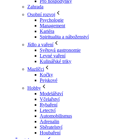
Pro hospodyňky
Zahrada
Osobní rozvoj
Psychologie
Management
Kariéra
Spiritualita a náboženství
Jídlo a vaření
Světová gastronomie
Levné vaření
Kulinářské triky
Mazlíčci
Kočky
Pejskové
Hobby
Modelářství
Včelařství
Rybaření
Letectví
Automobilismus
Adrenalin
Sběratelství
Houbaření