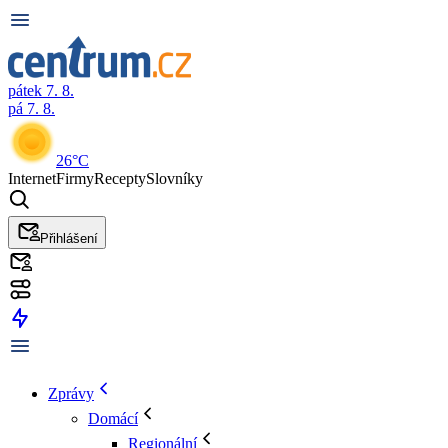
pátek 7. 8.
pá 7. 8.
26°C
Internet
Firmy
Recepty
Slovníky
Přihlášení
Zprávy
Domácí
Regionální