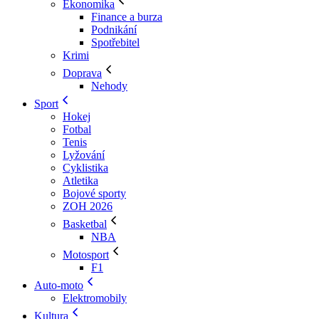
Ekonomika
Finance a burza
Podnikání
Spotřebitel
Krimi
Doprava
Nehody
Sport
Hokej
Fotbal
Tenis
Lyžování
Cyklistika
Atletika
Bojové sporty
ZOH 2026
Basketbal
NBA
Motosport
F1
Auto-moto
Elektromobily
Kultura