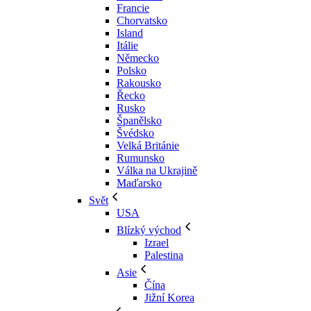
Francie
Chorvatsko
Island
Itálie
Německo
Polsko
Rakousko
Řecko
Rusko
Španělsko
Švédsko
Velká Británie
Rumunsko
Válka na Ukrajině
Maďarsko
Svět
USA
Blízký východ
Izrael
Palestina
Asie
Čína
Jižní Korea