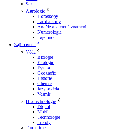
Sex
Astrologie
Horoskopy
Tarot a karty
Andělé a tajemná znamení
Numerologie
Tajemno
Zajímavosti
Věda
Biologie
Ekologie
Fyzika
Geografie
Historie
Chemie
Jazykověda
Vesmír
IT a technologie
Digital
Mobil
Technologie
Trendy
True crime