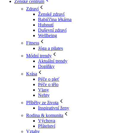
Ženské centrum
Zdraví
Ženské zdraví
Babiččina lékárna
Hubnutí
Duševní zdraví
Wellbeing
Fitness
Jóga a pilates
Módní trendy
Aktuální trendy
Doplňky
Krása
Péče o pleť
Péče o tělo
Vlasy
Nehty
Příběhy ze života
Inspirativní ženy
Rodina & komunita
Výchova
Přátelství
Vztahy