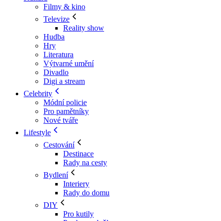
Filmy & kino
Televize
Reality show
Hudba
Hry
Literatura
Výtvarné umění
Divadlo
Digi a stream
Celebrity
Módní policie
Pro pamětníky
Nové tváře
Lifestyle
Cestování
Destinace
Rady na cesty
Bydlení
Interiery
Rady do domu
DIY
Pro kutily