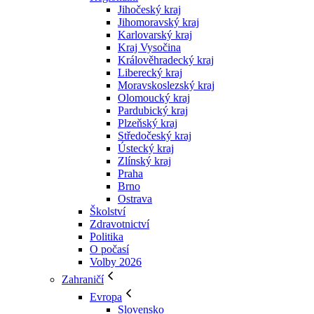
Jihočeský kraj
Jihomoravský kraj
Karlovarský kraj
Kraj Vysočina
Králověhradecký kraj
Liberecký kraj
Moravskoslezský kraj
Olomoucký kraj
Pardubický kraj
Plzeňský kraj
Středočeský kraj
Ústecký kraj
Zlínský kraj
Praha
Brno
Ostrava
Školství
Zdravotnictví
Politika
O počasí
Volby 2026
Zahraničí
Evropa
Slovensko