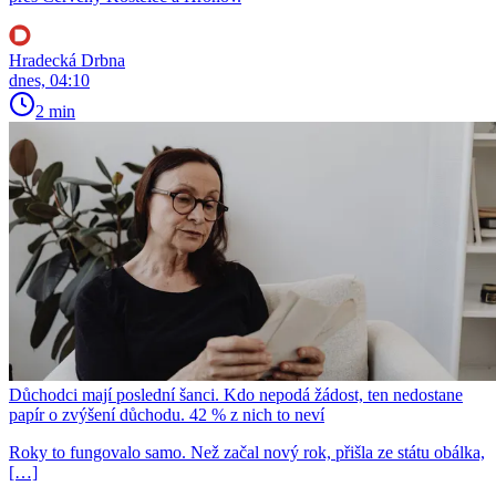
Hradecká Drbna
dnes, 04:10
2 min
Důchodci mají poslední šanci. Kdo nepodá žádost, ten nedostane
papír o zvýšení důchodu. 42 % z nich to neví
Roky to fungovalo samo. Než začal nový rok, přišla ze státu obálka,
[…]