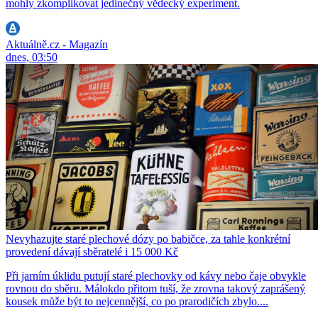
mohly zkomplikovat jedinečný vědecký experiment.
Aktuálně.cz - Magazín
dnes, 03:50
Nevyhazujte staré plechové dózy po babičce, za tahle konkrétní
provedení dávají sběratelé i 15 000 Kč
Při jarním úklidu putují staré plechovky od kávy nebo čaje obvykle
rovnou do sběru. Málokdo přitom tuší, že zrovna takový zaprášený
kousek může být to nejcennější, co po prarodičích zbylo....