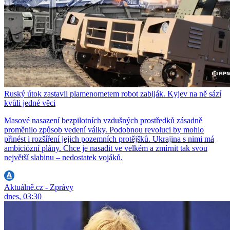
Ruský útok zastavil plamenometem robot zabiják. Kyjev na ně sází
kvůli jedné věci
Masové nasazení bezpilotních vzdušných prostředků zásadně
proměnilo způsob vedení války. Podobnou revoluci by mohlo
přinést i rozšíření jejich pozemních protějšků. Ukrajina s nimi má
ambiciózní plány. Chce je nasadit ve velkém a zmírnit tak svou
největší slabinu – nedostatek vojáků.
Aktuálně.cz - Zprávy
dnes, 03:30