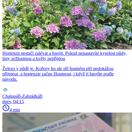
Hortenzii nestačí zalévat a hnojit. Pokud nenastavíte kyselost půdy,
listy zežloutnou a květy nepřijdou
Železo v půdě je. Kořeny ho ale při špatném pH nedokážou
přijmout, a hortenzie začne žloutnout, i když ji hnojíte podle
návodu.
Chalupáři-Zahrádkáři
dnes, 04:15
4 min