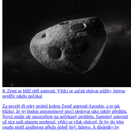
K Zemi se blíží obří asteroid. Vědci se začali obávat srážky, kterou
nejdřív nikdo nečekal
Za necelé tři roky proletí kolem Země asteroid Apophis, a to tak
blízko, že jej budou astronomové moci sledovat jako nikdy předtím.
Nová studie ale upozorňuje na nečekaný problém. Samotný asteroid
už sice naši planetu neohrozí, vědci se však obávají, že by do jeho
osudu mohl zasáhnout někdo úplně jiný: lidstvo. A důsledky by