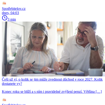
Spotřebitelov.cz
dnes, 04:03
3 min
Češi už ví, o kolik se jim může zvednout důchod v roce 2027. Kolik
dostanete vy?
Konec roku se blíží a s ním i pravidelné zvýšení penzí. Většina […]