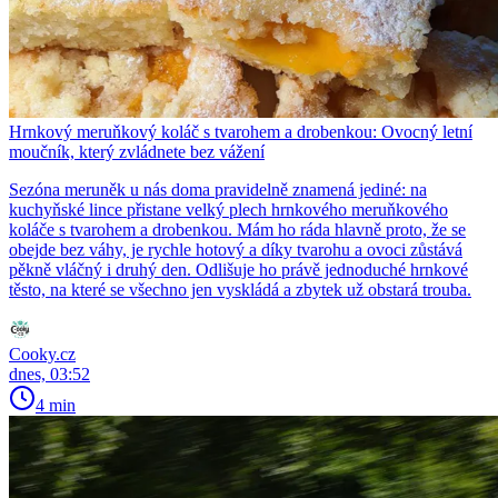
Hrnkový meruňkový koláč s tvarohem a drobenkou: Ovocný letní
moučník, který zvládnete bez vážení
Sezóna meruněk u nás doma pravidelně znamená jediné: na
kuchyňské lince přistane velký plech hrnkového meruňkového
koláče s tvarohem a drobenkou. Mám ho ráda hlavně proto, že se
obejde bez váhy, je rychle hotový a díky tvarohu a ovoci zůstává
pěkně vláčný i druhý den. Odlišuje ho právě jednoduché hrnkové
těsto, na které se všechno jen vyskládá a zbytek už obstará trouba.
Cooky.cz
dnes, 03:52
4 min