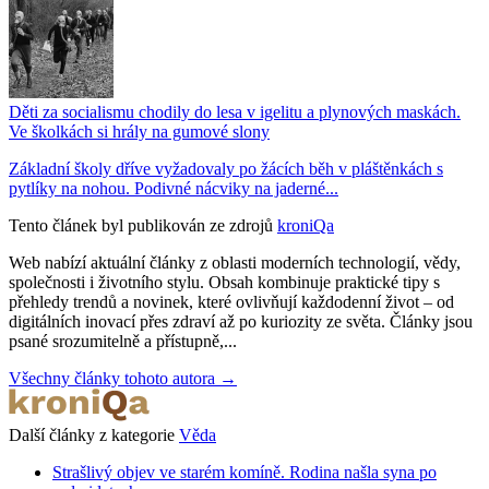
Děti za socialismu chodily do lesa v igelitu a plynových maskách.
Ve školkách si hrály na gumové slony
Základní školy dříve vyžadovaly po žácích běh v pláštěnkách s
pytlíky na nohou. Podivné nácviky na jaderné...
Tento článek byl publikován ze zdrojů
kroniQa
Web nabízí aktuální články z oblasti moderních technologií, vědy,
společnosti i životního stylu. Obsah kombinuje praktické tipy s
přehledy trendů a novinek, které ovlivňují každodenní život – od
digitálních inovací přes zdraví až po kuriozity ze světa. Články jsou
psané srozumitelně a přístupně,...
Všechny články tohoto autora →
Další články z kategorie
Věda
Strašlivý objev ve starém komíně. Rodina našla syna po