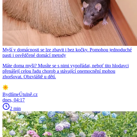
Myší v domácnosti se lze zbavit i bez kočky. Pomohou jednoduché
pasti i osvědčené domácí metody
Máte doma myši? Musíte se s nimi vypořádat, neboť tito hlodavci
přenášejí celou řadu chorob a stávající onemocnění mohou
zhoršovat. Obzvláště u dětí.
BydlímeÚtulně.cz
dnes, 04:17
2 min