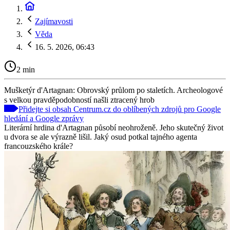
Zajímavosti
Věda
16. 5. 2026, 06:43
2 min
Mušketýr d'Artagnan: Obrovský průlom po staletích. Archeologové
s velkou pravděpodobností našli ztracený hrob
Přidejte si obsah Centrum.cz do oblíbených zdrojů pro Google
hledání a Google zprávy
Literární hrdina d'Artagnan působí neohroženě. Jeho skutečný život
u dvora se ale výrazně lišil. Jaký osud potkal tajného agenta
francouzského krále?