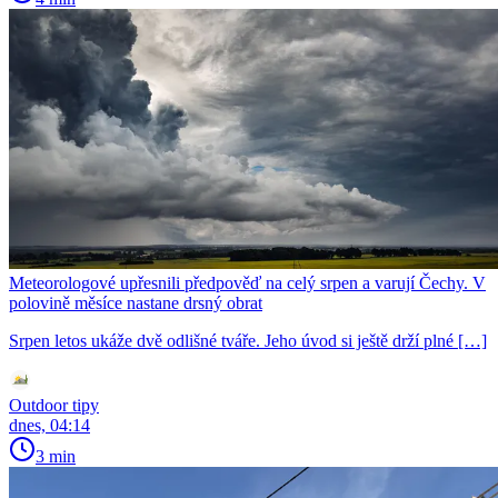
Meteorologové upřesnili předpověď na celý srpen a varují Čechy. V
polovině měsíce nastane drsný obrat
Srpen letos ukáže dvě odlišné tváře. Jeho úvod si ještě drží plné […]
Outdoor tipy
dnes, 04:14
3 min