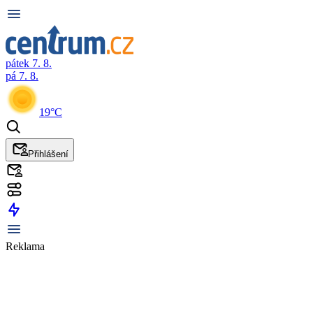
pátek 7. 8.
pá 7. 8.
19°C
Přihlášení
Reklama