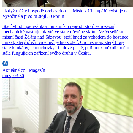
„Když máš v hospodě orchestrion...“ Místo z Chalupářů existuje na
Vysočině a pivo tu stojí 30 korun
Stačí vhodit padesátikorunu a místo reproduktorů se rozezní
mechanické nástroje ukryté ve staré dřevěné skříni. Ve Veselíčku,
místní části Žďáru nad Sázavou, stojí hned za vchodem do hostince
unikát, který přežil více než jedno století. Orchestrion, který hraje
staré kankány, „kmochovky“ i lidové písně, patří mezi několik málo
stále fungujících zařízení svého druhu v Česku.
Aktuálně.cz - Magazín
dnes, 03:30