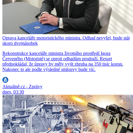
Oprava kanceláře motoristického ministra. Odhad nevyšel, bude stát
skoro dvojnásobek
Rekonstrukce kanceláře ministra životního prostředí Igora
Červeného (Motoristé) se oproti odhadům prodraží. Resort
předpokládal, že úpravy by měly vyjít zhruba na 350 tisíc korun.
Nakonec to ale podle výsledné smlouvy bude víc.
Aktuálně.cz - Zprávy
dnes, 03:30