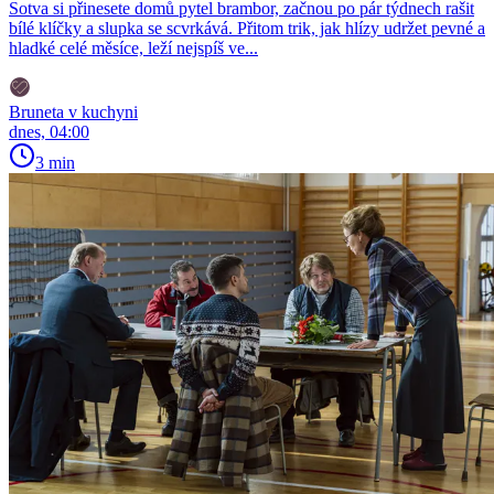
Sotva si přinesete domů pytel brambor, začnou po pár týdnech rašit
bílé klíčky a slupka se scvrkává. Přitom trik, jak hlízy udržet pevné a
hladké celé měsíce, leží nejspíš ve...
Bruneta v kuchyni
dnes, 04:00
3 min