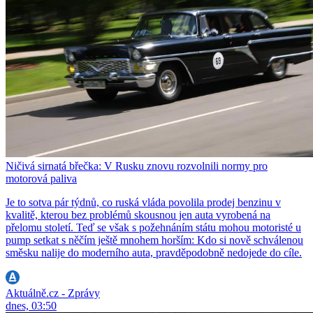
Ničivá sirnatá břečka: V Rusku znovu rozvolnili normy pro
motorová paliva
Je to sotva pár týdnů, co ruská vláda povolila prodej benzinu v
kvalitě, kterou bez problémů skousnou jen auta vyrobená na
přelomu století. Teď se však s požehnáním státu mohou motoristé u
pump setkat s něčím ještě mnohem horším: Kdo si nově schválenou
směsku nalije do moderního auta, pravděpodobně nedojede do cíle.
Aktuálně.cz - Zprávy
dnes, 03:50