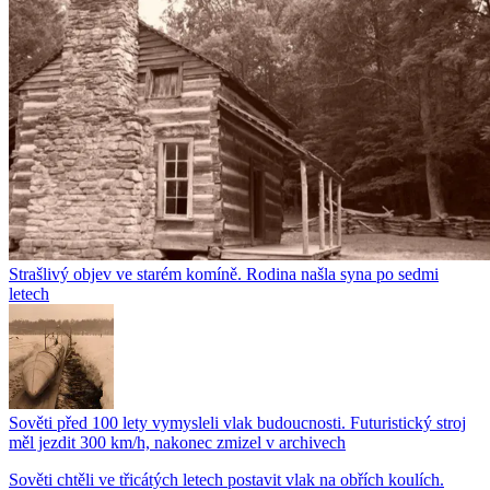
Strašlivý objev ve starém komíně. Rodina našla syna po sedmi
letech
Sověti před 100 lety vymysleli vlak budoucnosti. Futuristický stroj
měl jezdit 300 km/h, nakonec zmizel v archivech
Sověti chtěli ve třicátých letech postavit vlak na obřích koulích.