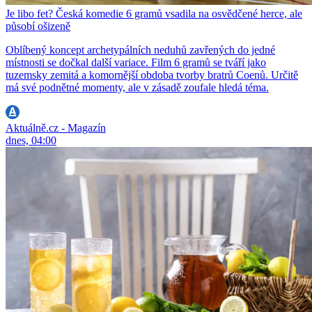
Je libo fet? Česká komedie 6 gramů vsadila na osvědčené herce, ale
působí ošizeně
Oblíbený koncept archetypálních neduhů zavřených do jedné
místnosti se dočkal další variace. Film 6 gramů se tváří jako
tuzemsky zemitá a komornější obdoba tvorby bratrů Coenů. Určitě
má své podnětné momenty, ale v zásadě zoufale hledá téma.
Aktuálně.cz - Magazín
dnes, 04:00