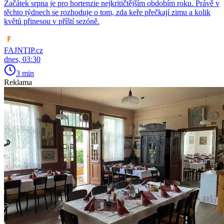
Začátek srpna je pro hortenzie nejkritičtějším obdobím roku. Právě v
těchto týdnech se rozhoduje o tom, zda keře přečkají zimu a kolik
květů přinesou v příští sezóně.
FAJNTIP.cz
dnes, 03:30
3 min
Reklama