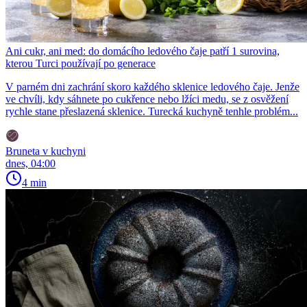
Ani cukr, ani med: do domácího ledového čaje patří 1 surovina,
kterou Turci používají po generace
V parném dni zachrání skoro každého sklenice ledového čaje. Jenže
ve chvíli, kdy sáhnete po cukřence nebo lžíci medu, se z osvěžení
rychle stane přeslazená sklenice. Turecká kuchyně tenhle problém...
Bruneta v kuchyni
dnes, 04:00
4 min