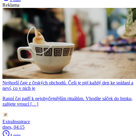
Reklama
Nejhorší čaje z českých obchodů. Češi je pijí každý den ke snídaní a
neví, co v nich je
Ranní čaj patří k nejobyčejnějším rituálům. Vhodíte sáček do hrnku,
zalijete vroucí […]
ExtraInspirace
dnes, 04:15
4 min