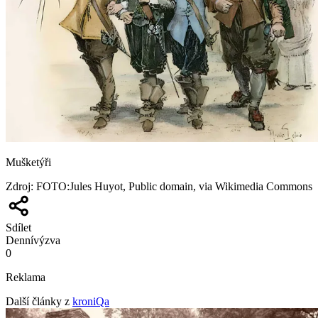
Mušketýři
Zdroj
:
FOTO:Jules Huyot, Public domain, via Wikimedia Commons
Sdílet
Denní
výzva
0
Reklama
Další články z
kroniQa