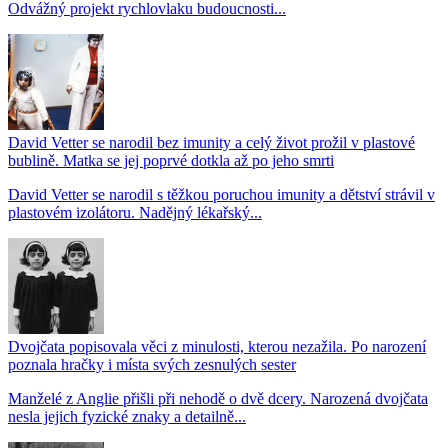
Odvážný projekt rychlovlaku budoucnosti...
David Vetter se narodil bez imunity a celý život prožil v plastové
bublině. Matka se jej poprvé dotkla až po jeho smrti
David Vetter se narodil s těžkou poruchou imunity a dětství strávil v
plastovém izolátoru. Nadějný lékařský...
Dvojčata popisovala věci z minulosti, kterou nezažila. Po narození
poznala hračky i místa svých zesnulých sester
Manželé z Anglie přišli při nehodě o dvě dcery. Narozená dvojčata
nesla jejich fyzické znaky a detailně...