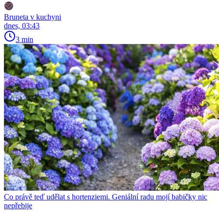
Bruneta v kuchyni
dnes, 03:43
3 min
Co právě teď udělat s hortenziemi. Geniální radu mojí babičky nic
nepřebije