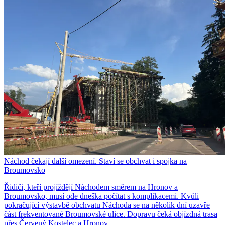
Náchod čekají další omezení. Staví se obchvat i spojka na
Broumovsko
Řidiči, kteří projíždějí Náchodem směrem na Hronov a
Broumovsko, musí ode dneška počítat s komplikacemi. Kvůli
pokračující výstavbě obchvatu Náchoda se na několik dní uzavře
část frekventované Broumovské ulice. Dopravu čeká objízdná trasa
přes Červený Kostelec a Hronov.