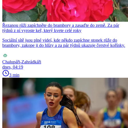
Řezanou růži zapíchněte do brambory a zasaďte do země. Za pár
týdnů z ní vyroste keř, který kvete celé roky
Sociální sítě jsou plné videí, kde někdo zapíchne stonek růže do
brambory, zakope ji do hlízy a za pár týdnů ukazuje čerstvé kořínky.
Chalupáři-Zahrádkáři
dnes, 04:19
3 min