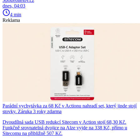
Spotřebitelov.cz
dnes, 04:03
4 min
Reklama
Parádní vychytávka za 68 Kč v Actionu nahradí set, který jinde stojí
stovky. Záruka 3 roky zdarma
Dvoudílná sada USB redukcí Sitecom v Action stojí 68,30 Kč.
Funkčně srovnatelná dvojice na Alze vyjde na 338 Kč, přímo u
Sitecomu na přibližně 507 Kč.