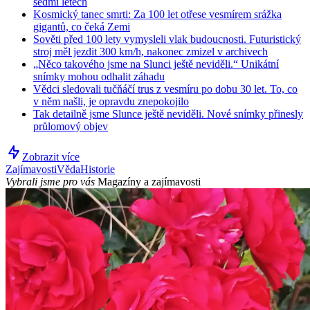
sedmi letech
Kosmický tanec smrti: Za 100 let otřese vesmírem srážka
gigantů, co čeká Zemi
Sověti před 100 lety vymysleli vlak budoucnosti. Futuristický
stroj měl jezdit 300 km/h, nakonec zmizel v archivech
„Něco takového jsme na Slunci ještě neviděli.“ Unikátní
snímky mohou odhalit záhadu
Vědci sledovali tučňáčí trus z vesmíru po dobu 30 let. To, co
v něm našli, je opravdu znepokojilo
Tak detailně jsme Slunce ještě neviděli. Nové snímky přinesly
průlomový objev
Zobrazit více
Zajímavosti
Věda
Historie
Vybrali jsme pro vás
Magazíny a zajímavosti