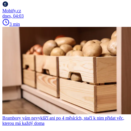
Mobify.cz
dnes, 04:03
3 min
Brambory vám nevyklíčí ani po 4 měsících, stačí k nim přidat věc,
kterou má každý doma