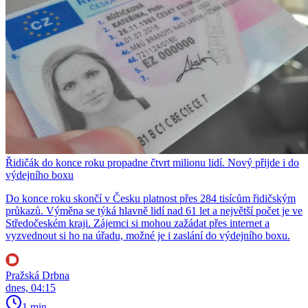
Řidičák do konce roku propadne čtvrt milionu lidí. Nový přijde i do
výdejního boxu
Do konce roku skončí v Česku platnost přes 284 tisícům řidičským
průkazů. Výměna se týká hlavně lidí nad 61 let a největší počet je ve
Středočeském kraji. Zájemci si mohou zažádat přes internet a
vyzvednout si ho na úřadu, možné je i zaslání do výdejního boxu.
Pražská Drbna
dnes, 04:15
1 min