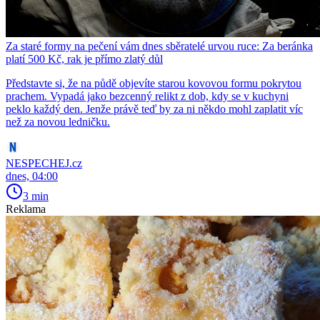
Za staré formy na pečení vám dnes sběratelé urvou ruce: Za beránka
platí 500 Kč, rak je přímo zlatý důl
Představte si, že na půdě objevíte starou kovovou formu pokrytou
prachem. Vypadá jako bezcenný relikt z dob, kdy se v kuchyni
peklo každý den. Jenže právě teď by za ni někdo mohl zaplatit víc
než za novou ledničku.
NESPECHEJ.cz
dnes, 04:00
3 min
Reklama