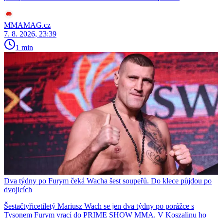
MMAMAG.cz
7. 8. 2026, 23:39
1 min
Dva týdny po Furym čeká Wacha šest soupeřů. Do klece půjdou po
dvojicích
Šestačtyřicetiletý Mariusz Wach se jen dva týdny po porážce s
Tysonem Furym vrací do PRIME SHOW MMA. V Koszalinu ho