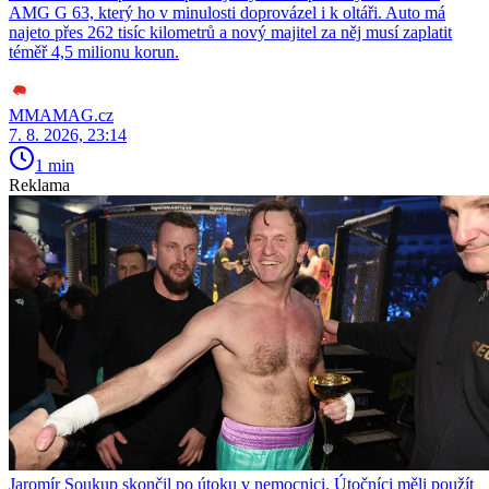
AMG G 63, který ho v minulosti doprovázel i k oltáři. Auto má
najeto přes 262 tisíc kilometrů a nový majitel za něj musí zaplatit
téměř 4,5 milionu korun.
MMAMAG.cz
7. 8. 2026, 23:14
1 min
Reklama
Jaromír Soukup skončil po útoku v nemocnici. Útočníci měli použít