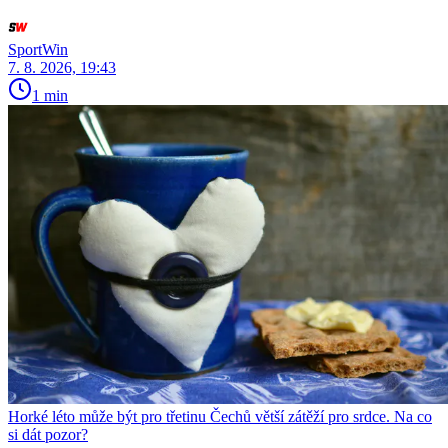
SportWin
7. 8. 2026, 19:43
1 min
Horké léto může být pro třetinu Čechů větší zátěží pro srdce. Na co
si dát pozor?