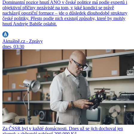
Dominantní pozice hnutí ANO v české politice má podle expertů i
objektivní příčiny nezávislé na tom, v jaké kondici se právě
nacházejí opoziční formace – jde o důsledek dlouhodobé struktury
české politiky. Přesto podle nich existují způsoby, které by mohly
hnutí Andreje Babiše oslabit.
Aktuálně.cz - Zprávy
dnes, 03:30
Za ČSSR byl v každé domácnosti. Dnes už se jich dochoval jen
zlomek a sběratelé nabízejí 200 000 Kč