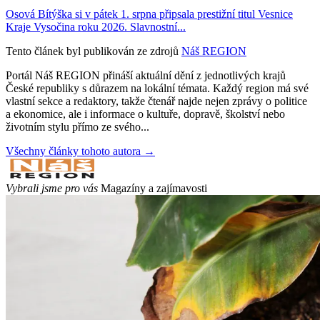
Osová Bítýška si v pátek 1. srpna připsala prestižní titul Vesnice
Kraje Vysočina roku 2026. Slavnostní...
Tento článek byl publikován ze zdrojů
Náš REGION
Portál Náš REGION přináší aktuální dění z jednotlivých krajů
České republiky s důrazem na lokální témata. Každý region má své
vlastní sekce a redaktory, takže čtenář najde nejen zprávy o politice
a ekonomice, ale i informace o kultuře, dopravě, školství nebo
životním stylu přímo ze svého...
Všechny články tohoto autora →
Vybrali jsme pro vás
Magazíny a zajímavosti