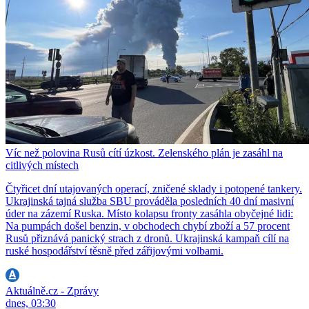
Víc než polovina Rusů cítí úzkost. Zelenského plán je zasáhl na
citlivých místech
Čtyřicet dní utajovaných operací, zničené sklady i potopené tankery.
Ukrajinská tajná služba SBU prováděla posledních 40 dní masivní
úder na zázemí Ruska. Místo kolapsu fronty zasáhla obyčejné lidi:
Na pumpách došel benzin, v obchodech chybí zboží a 57 procent
Rusů přiznává panický strach z dronů. Ukrajinská kampaň cílí na
ruské hospodářství těsně před zářijovými volbami.
Aktuálně.cz - Zprávy
dnes, 03:30