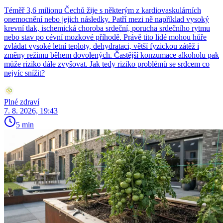
Téměř 3,6 milionu Čechů žije s některým z kardiovaskulárních
onemocnění nebo jejich následky. Patří mezi ně například vysoký
krevní tlak, ischemická choroba srdeční, porucha srdečního rytmu
nebo stav po cévní mozkové příhodě. Právě tito lidé mohou hůře
zvládat vysoké letní teploty, dehydrataci, větší fyzickou zátěž i
změny režimu během dovolených. Častější konzumace alkoholu pak
může riziko dále zvyšovat. Jak tedy riziko problémů se srdcem co
nejvíc snížit?
Plné zdraví
7. 8. 2026, 19:43
5 min