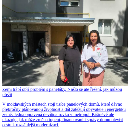
Zemi trápí obří problém s paneláky. Našlo se ale řešení, jak můžou
přežít
V moldavských městech stojí tisíce panelových domů, které dávno
překročily plánovanou životnost a dál zatěžují obyvatele i energetiku
země. Jedna opravená devítipatrovka v metropoli Kišiněvě ale
ukazuje, jak může změna topení, financování i správy domu otevřít
cestu k rozsáhlejší modernizaci.