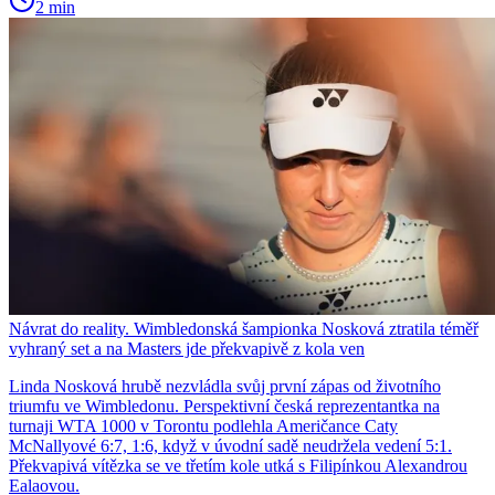
2 min
Návrat do reality. Wimbledonská šampionka Nosková ztratila téměř
vyhraný set a na Masters jde překvapivě z kola ven
Linda Nosková hrubě nezvládla svůj první zápas od životního
triumfu ve Wimbledonu. Perspektivní česká reprezentantka na
turnaji WTA 1000 v Torontu podlehla Američance Caty
McNallyové 6:7, 1:6, když v úvodní sadě neudržela vedení 5:1.
Překvapivá vítězka se ve třetím kole utká s Filipínkou Alexandrou
Ealaovou.