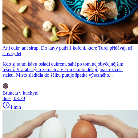
Ani cukr, ani sirup. Do kávy patří 1 koření, které Turci přidávají už
stovky let
Kdo si ranní kávu osladí cukrem, sáhl po tom nejobyčejnějším
řešení. V arabských zemích a v Turecku to dělají jinak už celá
staletí. Místo sladidla do šálku putuje špetka výrazného...
Bruneta v kuchyni
dnes, 03:39
4 min