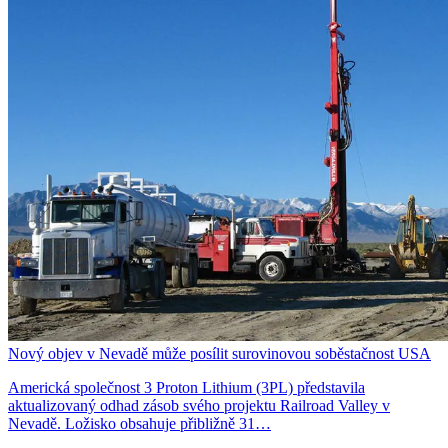
Nový objev v Nevadě může posílit surovinovou soběstačnost USA
Americká společnost 3 Proton Lithium (3PL) představila
aktualizovaný odhad zásob svého projektu Railroad Valley v
Nevadě. Ložisko obsahuje přibližně 31…