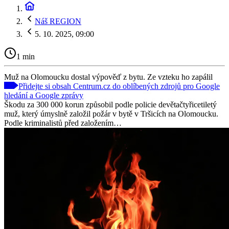
Náš REGION
5. 10. 2025, 09:00
1 min
Muž na Olomoucku dostal výpověď z bytu. Ze vzteku ho zapálil
Přidejte si obsah Centrum.cz do oblíbených zdrojů pro Google
hledání a Google zprávy
Škodu za 300 000 korun způsobil podle policie devětačtyřicetiletý
muž, který úmyslně založil požár v bytě v Tršicích na Olomoucku.
Podle kriminalistů před založením…