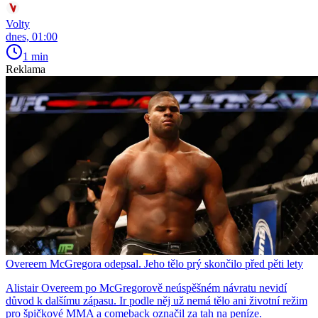
Volty
dnes, 01:00
1 min
Reklama
Overeem McGregora odepsal. Jeho tělo prý skončilo před pěti lety
Alistair Overeem po McGregorově neúspěšném návratu nevidí
důvod k dalšímu zápasu. Ir podle něj už nemá tělo ani životní režim
pro špičkové MMA a comeback označil za tah na peníze.