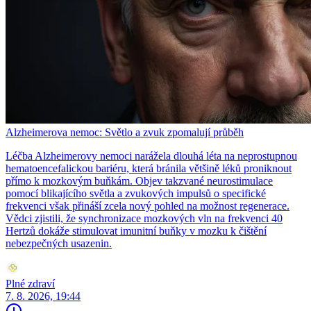
Alzheimerova nemoc: Světlo a zvuk zpomalují průběh
Léčba Alzheimerovy nemoci narážela dlouhá léta na neprostupnou
hematoencefalickou bariéru, která bránila většině léků proniknout
přímo k mozkovým buňkám. Objev takzvané neurostimulace
pomocí blikajícího světla a zvukových impulsů o specifické
frekvenci však přináší zcela nový pohled na možnost regenerace.
Vědci zjistili, že synchronizace mozkových vln na frekvenci 40
Hertzů dokáže stimulovat imunitní buňky v mozku k čištění
nebezpečných usazenin.
Plné zdraví
7. 8. 2026, 19:44