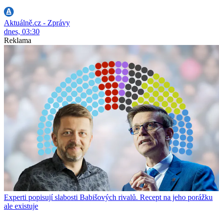
Aktuálně.cz - Zprávy
dnes, 03:30
Reklama
Experti popisují slabosti Babišových rivalů. Recept na jeho porážku
ale existuje