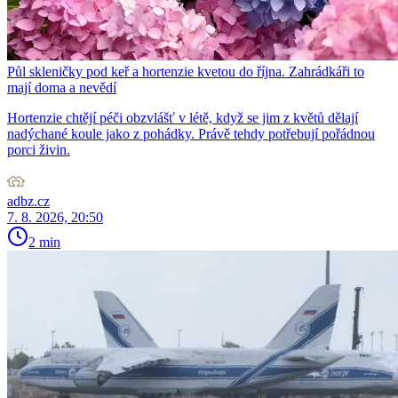
Půl skleničky pod keř a hortenzie kvetou do října. Zahrádkáři to
mají doma a nevědí
Hortenzie chtějí péči obzvlášť v létě, když se jim z květů dělají
nadýchané koule jako z pohádky. Právě tehdy potřebují pořádnou
porci živin.
adbz.cz
7. 8. 2026, 20:50
2 min