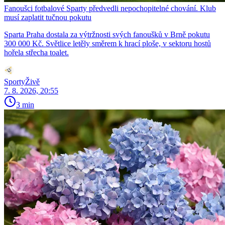
Fanoušci fotbalové Sparty předvedli nepochopitelné chování. Klub
musí zaplatit tučnou pokutu
Sparta Praha dostala za výtržnosti svých fanoušků v Brně pokutu
300 000 Kč. Světlice letěly směrem k hrací ploše, v sektoru hostů
hořela střecha toalet.
SportyŽivě
7. 8. 2026, 20:55
3 min