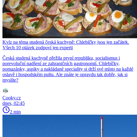
Kvíz na téma studená česká kuchyně: Chlebíčky jsou jen začátek.
Všech 10 otázek zodpoví jen experti
Česká studená kuchyně přežila první republiku, socialismus i
porevoluční nadšení ze zahraničních gastronomií. Chlebíčky,
pomazánky, aspiky a nakládané speciality si drží své místo na každé
oslavě i hospodském pultu. Ale znáte je opravdu tak dobře, jak si
myslíte?
Cooky.cz
dnes, 02:45
2 min