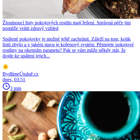
Žloutnoucí listy pokojových rostlin mají řešení. Správná péče jim
pomůže vrátit zdravý vzhled
Spálené pokojovky je možné ještě zachránit. Záleží na tom, kolik
listů zbylo a v jakém stavu je kořenový systém. Pěstujete pokojové
rostliny na okenním parapetu? Pak se vám může někdy stát, že
dojde ke spálení jejich...
BydlímeÚtulně.cz
dnes, 03:51
3 min