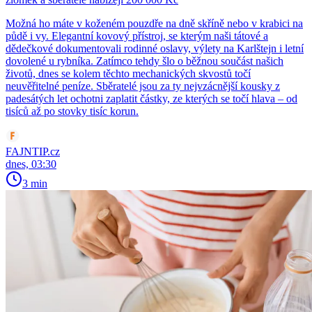
Možná ho máte v koženém pouzdře na dně skříně nebo v krabici na
půdě i vy. Elegantní kovový přístroj, se kterým naši tátové a
dědečkové dokumentovali rodinné oslavy, výlety na Karlštejn i letní
dovolené u rybníka. Zatímco tehdy šlo o běžnou součást našich
životů, dnes se kolem těchto mechanických skvostů točí
neuvěřitelné peníze. Sběratelé jsou za ty nejvzácnější kousky z
padesátých let ochotni zaplatit částky, ze kterých se točí hlava – od
tisíců až po stovky tisíc korun.
FAJNTIP.cz
dnes, 03:30
3 min