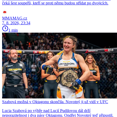
čeká šest soupeřů, kteří se proti němu budou střídat po dvojicích.
MMAMAG.cz
7. 8. 2026, 23:34
1 min
Szabová možná v Oktagonu skončila. Novotný ji už vidí v UFC
Lucia Szabová po výhře nad Lucií Pudilovou dál drží
neporazitelnost i dva pásy Oktagonu. Ondřej Novotný teď připustil,