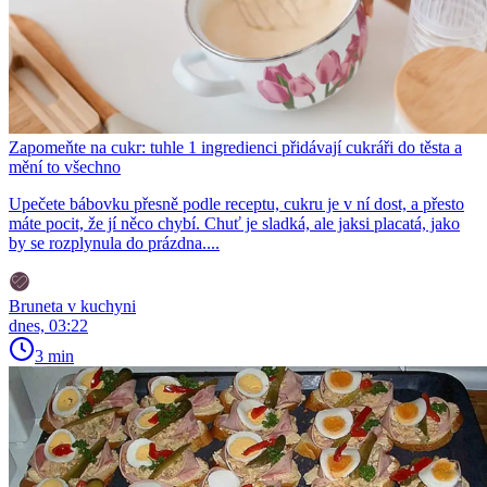
Zapomeňte na cukr: tuhle 1 ingredienci přidávají cukráři do těsta a
mění to všechno
Upečete bábovku přesně podle receptu, cukru je v ní dost, a přesto
máte pocit, že jí něco chybí. Chuť je sladká, ale jaksi placatá, jako
by se rozplynula do prázdna....
Bruneta v kuchyni
dnes, 03:22
3 min