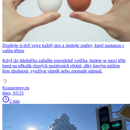
Dopřejte si dvě vejce každý den a sledujte změny, které nastanou s
vaším tělem
Když do jídelníčku zařadíte pravidelně vajíčka, budete se moci těšit
hned na několik různých pozitivních efektů, díky kterým můžete
lépe zhubnout, využívat vápník nebo zpomalit stárnutí.
Krasnezeny.eu
dnes, 03:33
2 min