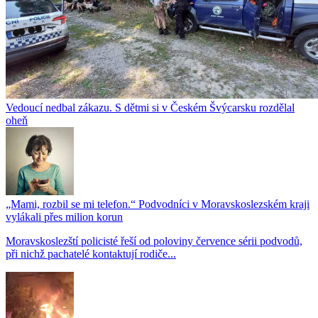
Vedoucí nedbal zákazu. S dětmi si v Českém Švýcarsku rozdělal
oheň
„Mami, rozbil se mi telefon.“ Podvodníci v Moravskoslezském kraji
vylákali přes milion korun
Moravskoslezští policisté řeší od poloviny července sérii podvodů,
při nichž pachatelé kontaktují rodiče...