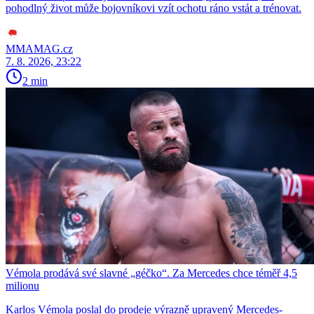
pohodlný život může bojovníkovi vzít ochotu ráno vstát a trénovat.
MMAMAG.cz
7. 8. 2026, 23:22
2 min
Vémola prodává své slavné „géčko“. Za Mercedes chce téměř 4,5
milionu
Karlos Vémola poslal do prodeje výrazně upravený Mercedes-