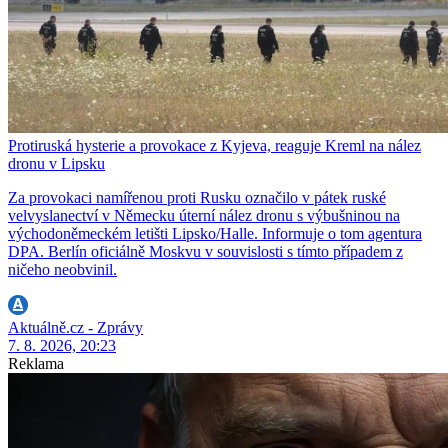
Protiruská hysterie a provokace z Kyjeva, reaguje Kreml na nález
dronu v Lipsku
Za provokaci namířenou proti Rusku označilo v pátek ruské
velvyslanectví v Německu úterní nález dronu s výbušninou na
východoněmeckém letišti Lipsko/Halle. Informuje o tom agentura
DPA. Berlín oficiálně Moskvu v souvislosti s tímto případem z
ničeho neobvinil.
Aktuálně.cz - Zprávy
7. 8. 2026, 20:23
Reklama