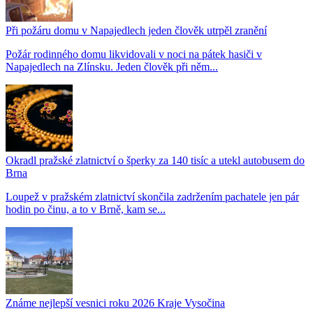
Při požáru domu v Napajedlech jeden člověk utrpěl zranění
Požár rodinného domu likvidovali v noci na pátek hasiči v
Napajedlech na Zlínsku. Jeden člověk při něm...
Okradl pražské zlatnictví o šperky za 140 tisíc a utekl autobusem do
Brna
Loupež v pražském zlatnictví skončila zadržením pachatele jen pár
hodin po činu, a to v Brně, kam se...
Známe nejlepší vesnici roku 2026 Kraje Vysočina