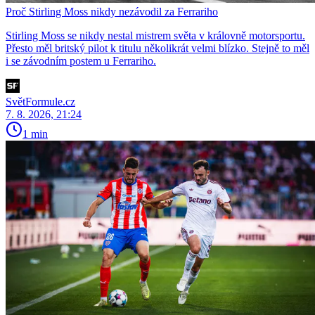
Proč Stirling Moss nikdy nezávodil za Ferrariho
Stirling Moss se nikdy nestal mistrem světa v královně motorsportu.
Přesto měl britský pilot k titulu několikrát velmi blízko. Stejně to měl
i se závodním postem u Ferrariho.
SvětFormule.cz
7. 8. 2026, 21:24
1 min