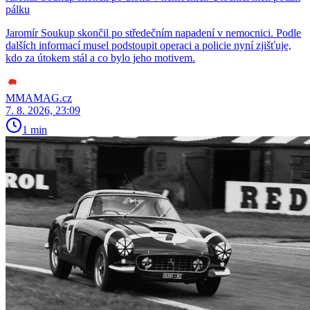
pálku
Jaromír Soukup skončil po středečním napadení v nemocnici. Podle
dalších informací musel podstoupit operaci a policie nyní zjišťuje,
kdo za útokem stál a co bylo jeho motivem.
MMAMAG.cz
7. 8. 2026, 23:09
1 min