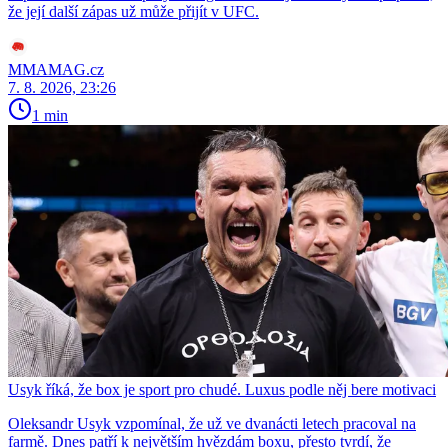
že její další zápas už může přijít v UFC.
MMAMAG.cz
7. 8. 2026, 23:26
1 min
Usyk říká, že box je sport pro chudé. Luxus podle něj bere motivaci
Oleksandr Usyk vzpomínal, že už ve dvanácti letech pracoval na
farmě. Dnes patří k největším hvězdám boxu, přesto tvrdí, že