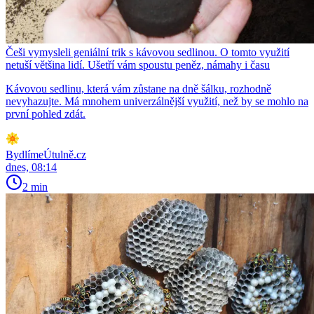
Češi vymysleli geniální trik s kávovou sedlinou. O tomto využití
netuší většina lidí. Ušetří vám spoustu peněz, námahy i času
Kávovou sedlinu, která vám zůstane na dně šálku, rozhodně
nevyhazujte. Má mnohem univerzálnější využití, než by se mohlo na
první pohled zdát.
BydlímeÚtulně.cz
dnes, 08:14
2 min