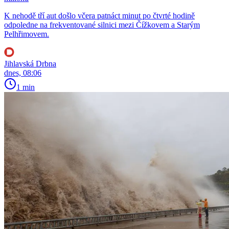
K nehodě tří aut došlo včera patnáct minut po čtvrté hodině
odpoledne na frekventované silnici mezi Čížkovem a Starým
Pelhřimovem.
Jihlavská Drbna
dnes, 08:06
1 min