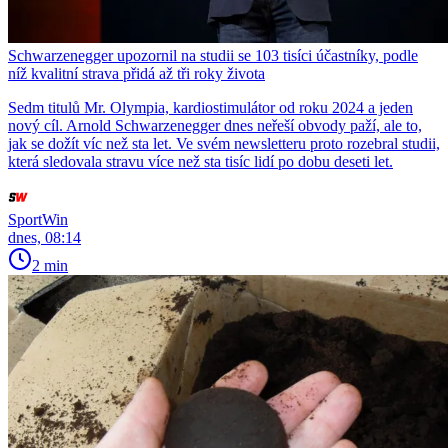
Schwarzenegger upozornil na studii se 103 tisíci účastníky, podle
níž kvalitní strava přidá až tři roky života
Sedm titulů Mr. Olympia, kardiostimulátor od roku 2024 a jeden
nový cíl. Arnold Schwarzenegger dnes neřeší obvody paží, ale to,
jak se dožít víc než sta let. Ve svém newsletteru proto rozebral studii,
která sledovala stravu více než sta tisíc lidí po dobu deseti let.
SportWin
dnes, 08:14
2 min