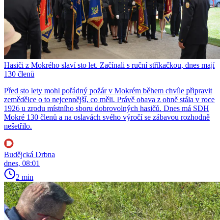
Hasiči z Mokrého slaví sto let. Začínali s ruční stříkačkou, dnes mají
130 členů
Před sto lety mohl pořádný požár v Mokrém během chvíle připravit
zemědělce o to nejcennější, co měli. Právě obava z ohně stála v roce
1926 u zrodu místního sboru dobrovolných hasičů. Dnes má SDH
Mokré 130 členů a na oslavách svého výročí se zábavou rozhodně
nešetřilo.
Budějcká Drbna
dnes, 08:01
2 min