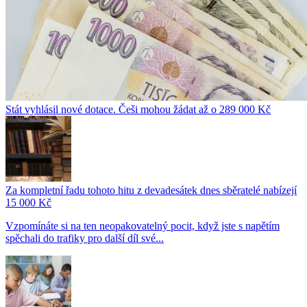
Stát vyhlásil nové dotace. Češi mohou žádat až o 289 000 Kč
Za kompletní řadu tohoto hitu z devadesátek dnes sběratelé nabízejí
15 000 Kč
Vzpomínáte si na ten neopakovatelný pocit, když jste s napětím
spěchali do trafiky pro další díl své...