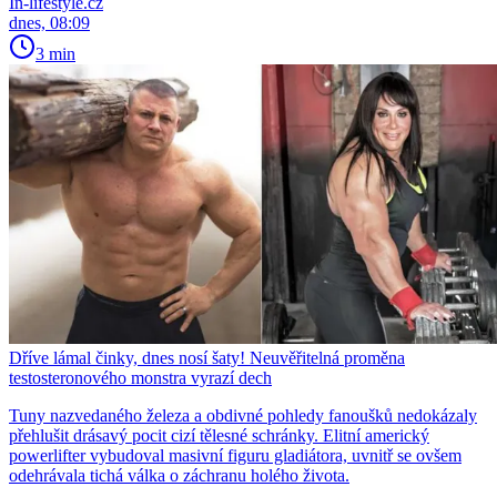
In-lifestyle.cz
dnes, 08:09
3 min
Dříve lámal činky, dnes nosí šaty! Neuvěřitelná proměna
testosteronového monstra vyrazí dech
Tuny nazvedaného železa a obdivné pohledy fanoušků nedokázaly
přehlušit drásavý pocit cizí tělesné schránky. Elitní americký
powerlifter vybudoval masivní figuru gladiátora, uvnitř se ovšem
odehrávala tichá válka o záchranu holého života.