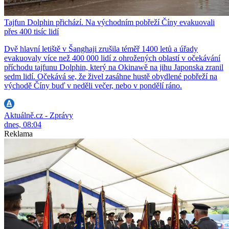
Tajfun Dolphin přichází. Na východním pobřeží Číny evakuovali
přes 400 tisíc lidí
Dvě hlavní letiště v Šanghaji zrušila téměř 1400 letů a úřady
evakuovaly více než 400 000 lidí z ohrožených oblastí v očekávání
příchodu tajfunu Dolphin, který na Okinawě na jihu Japonska zranil
sedm lidí. Očekává se, že živel zasáhne hustě obydlené pobřeží na
východě Číny buď v neděli večer, nebo v pondělí ráno.
Aktuálně.cz - Zprávy
dnes, 08:04
Reklama