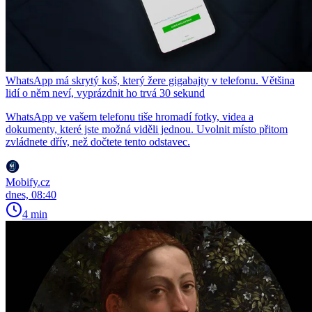
WhatsApp má skrytý koš, který žere gigabajty v telefonu. Většina
lidí o něm neví, vyprázdnit ho trvá 30 sekund
WhatsApp ve vašem telefonu tiše hromadí fotky, videa a
dokumenty, které jste možná viděli jednou. Uvolnit místo přitom
zvládnete dřív, než dočtete tento odstavec.
Mobify.cz
dnes, 08:40
4 min