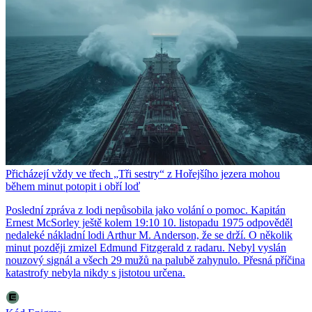
Přicházejí vždy ve třech „Tři sestry“ z Hořejšího jezera mohou
během minut potopit i obří loď
Poslední zpráva z lodi nepůsobila jako volání o pomoc. Kapitán
Ernest McSorley ještě kolem 19:10 10. listopadu 1975 odpověděl
nedaleké nákladní lodi Arthur M. Anderson, že se drží. O několik
minut později zmizel Edmund Fitzgerald z radaru. Nebyl vyslán
nouzový signál a všech 29 mužů na palubě zahynulo. Přesná příčina
katastrofy nebyla nikdy s jistotou určena.