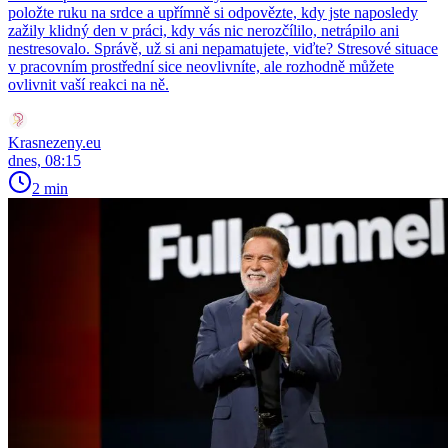
položte ruku na srdce a upřímně si odpovězte, kdy jste naposledy
zažily klidný den v práci, kdy vás nic nerozčílilo, netrápilo ani
nestresovalo. Správě, už si ani nepamatujete, viďte? Stresové situace
v pracovním prostřední sice neovlivníte, ale rozhodně můžete
ovlivnit vaší reakci na ně.
Krasnezeny.eu
dnes, 08:15
2 min