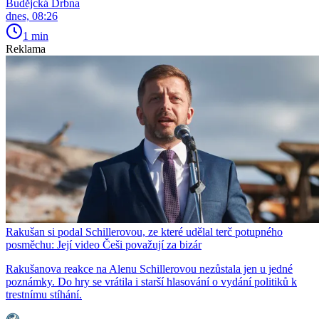
Budějcká Drbna
dnes, 08:26
1 min
Reklama
Rakušan si podal Schillerovou, ze které udělal terč potupného
posměchu: Její video Češi považují za bizár
Rakušanova reakce na Alenu Schillerovou nezůstala jen u jedné
poznámky. Do hry se vrátila i starší hlasování o vydání politiků k
trestnímu stíhání.