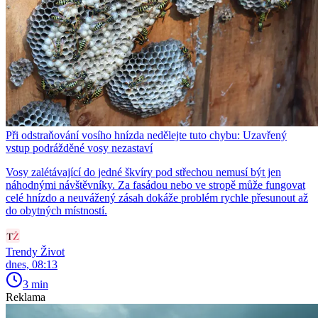
Při odstraňování vosího hnízda nedělejte tuto chybu: Uzavřený
vstup podrážděné vosy nezastaví
Vosy zalétávající do jedné škvíry pod střechou nemusí být jen
náhodnými návštěvníky. Za fasádou nebo ve stropě může fungovat
celé hnízdo a neuvážený zásah dokáže problém rychle přesunout až
do obytných místností.
Trendy Život
dnes, 08:13
3 min
Reklama