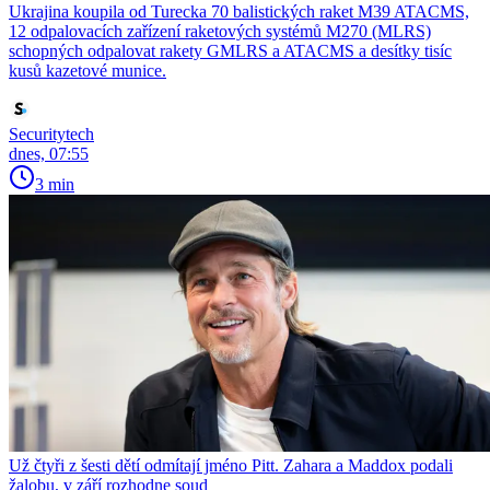
Ukrajina koupila od Turecka 70 balistických raket M39 ATACMS,
12 odpalovacích zařízení raketových systémů M270 (MLRS)
schopných odpalovat rakety GMLRS a ATACMS a desítky tisíc
kusů kazetové munice.
Securitytech
dnes, 07:55
3 min
Už čtyři z šesti dětí odmítají jméno Pitt. Zahara a Maddox podali
žalobu, v září rozhodne soud