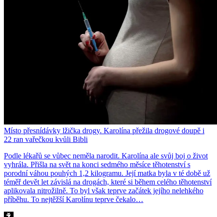
Místo přesnídávky lžička drogy. Karolína přežila drogové doupě i
22 ran vařečkou kvůli Bibli
Podle lékařů se vůbec neměla narodit. Karolína ale svůj boj o život
vyhrála. Přišla na svět na konci sedmého měsíce těhotenství s
porodní váhou pouhých 1,2 kilogramu. Její matka byla v té době už
téměř devět let závislá na drogách, které si během celého těhotenství
aplikovala nitrožilně. To byl však teprve začátek jejího nelehkého
příběhu. To nejtěžší Karolínu teprve čekalo…