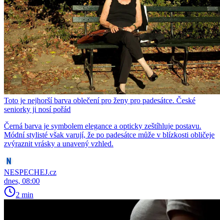
Toto je nejhorší barva oblečení pro ženy pro padesátce. České
seniorky ji nosí pořád
Černá barva je symbolem elegance a opticky zeštíhluje postavu.
Módní stylisté však varují, že po padesátce může v blízkosti obličeje
zvýraznit vrásky a unavený vzhled.
NESPECHEJ.cz
dnes, 08:00
2 min