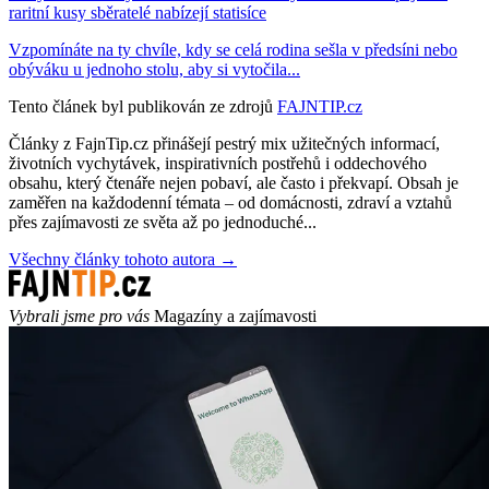
raritní kusy sběratelé nabízejí statisíce
Vzpomínáte na ty chvíle, kdy se celá rodina sešla v předsíni nebo
obýváku u jednoho stolu, aby si vytočila...
Tento článek byl publikován ze zdrojů
FAJNTIP.cz
Články z FajnTip.cz přinášejí pestrý mix užitečných informací,
životních vychytávek, inspirativních postřehů i oddechového
obsahu, který čtenáře nejen pobaví, ale často i překvapí. Obsah je
zaměřen na každodenní témata – od domácnosti, zdraví a vztahů
přes zajímavosti ze světa až po jednoduché...
Všechny články tohoto autora →
Vybrali jsme pro vás
Magazíny a zajímavosti