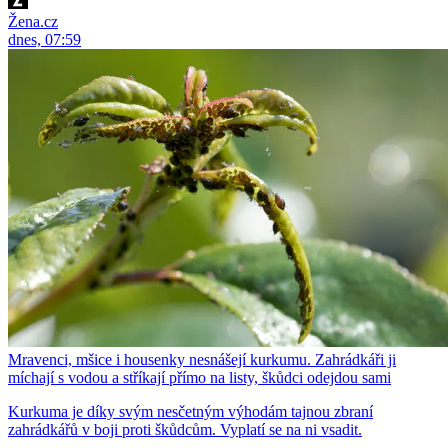
Žena.cz
dnes, 07:59
Mravenci, mšice i housenky nesnášejí kurkumu. Zahrádkáři ji
míchají s vodou a stříkají přímo na listy, škůdci odejdou sami
Kurkuma je díky svým nesčetným výhodám tajnou zbraní
zahrádkářů v boji proti škůdcům. Vyplatí se na ni vsadit.