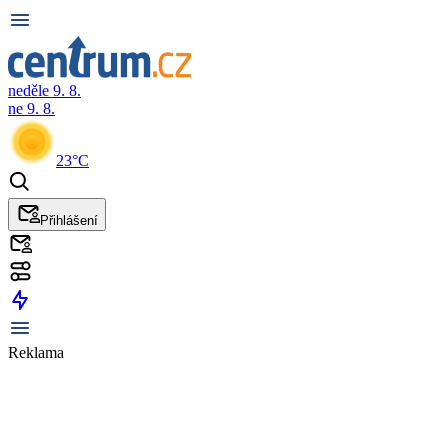
neděle 9. 8.
ne 9. 8.
23°C
Přihlášení
Reklama