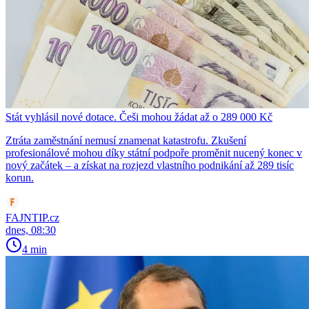
Stát vyhlásil nové dotace. Češi mohou žádat až o 289 000 Kč
Ztráta zaměstnání nemusí znamenat katastrofu. Zkušení
profesionálové mohou díky státní podpoře proměnit nucený konec v
nový začátek – a získat na rozjezd vlastního podnikání až 289 tisíc
korun.
FAJNTIP.cz
dnes, 08:30
4 min