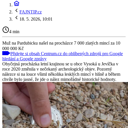
FAJNTIP.cz
18. 5. 2026, 10:01
4 min
Muž na Pardubicku našel na procházce 7 000 zlatých mincí za 10
000 000 Kč
Přidejte si obsah Centrum.cz do oblíbených zdrojů pro Google
hledání a Google zprávy
Obyčejná procházka letní krajinou se u obce Vysoká u Jevíčka v
roce 2020 změnila v nečekaný archeologický objev. Pozorný
nálezce si na louce všiml několika lesklých mincí v hlíně a během
chvíle bylo jasné, že jde o nález mimořádné historické hodnoty.