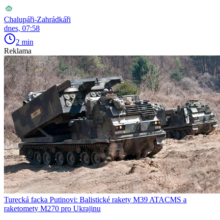
Chalupáři-Zahrádkáři
dnes, 07:58
2 min
Reklama
Turecká facka Putinovi: Balistické rakety M39 ATACMS a
raketomety M270 pro Ukrajinu