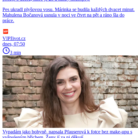
Pes ukradl plyšovou vosu. Márinka se budila každých dvacet minut.
Mahulena Bočanová usnula v noci ve čtvrt na pět a ráno šla do
práce.
VIPživot.cz
dnes, 07:50
3 min
Vypadám jako bohyně, napsala Pfauserová k fotce bez make-upu s
vyšpuleným břichem. Ženy jí za ni děkují