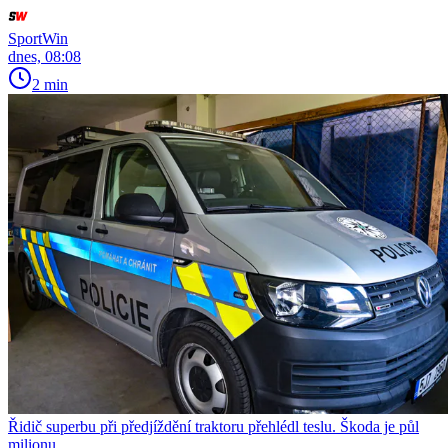
SportWin
dnes, 08:08
2 min
Řidič superbu při předjíždění traktoru přehlédl teslu. Škoda je půl
milionu