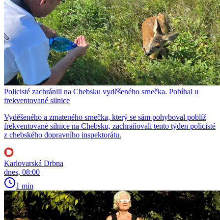
Policisté zachránili na Chebsku vyděšeného srnečka. Pobíhal u
frekventované silnice
Vyděšeného a zmateného srnečka, který se sám pohyboval poblíž
frekventované silnice na Chebsku, zachraňovali tento týden policisté
z chebského dopravního inspektorátu.
Karlovarská Drbna
dnes, 08:00
1 min