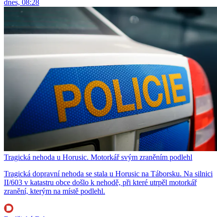
dnes, 08:28
Tragická nehoda u Horusic. Motorkář svým zraněním podlehl
Tragická dopravní nehoda se stala u Horusic na Táborsku. Na silnici
II/603 v katastru obce došlo k nehodě, při které utrpěl motorkář
zranění, kterým na místě podlehl.