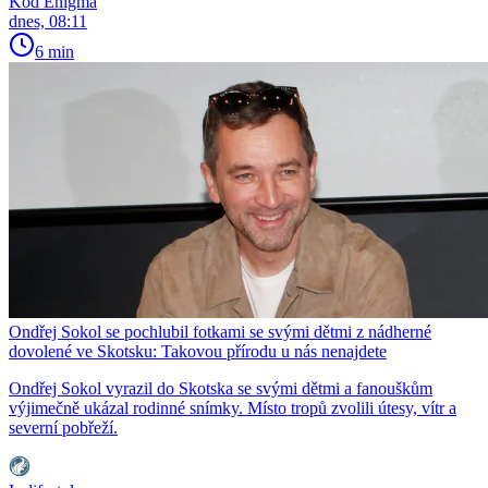
Kód Enigma
dnes, 08:11
6 min
Ondřej Sokol se pochlubil fotkami se svými dětmi z nádherné
dovolené ve Skotsku: Takovou přírodu u nás nenajdete
Ondřej Sokol vyrazil do Skotska se svými dětmi a fanouškům
výjimečně ukázal rodinné snímky. Místo tropů zvolili útesy, vítr a
severní pobřeží.