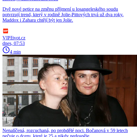
Dvě nové petice na změnu příjmení u losangeleského soudu
potvrzují trend, který v rodině Jolie-Pittových trvá už dva roky.
Maddox i Zahara chtějí být jen Jolie.
VIPživot.cz
dnes, 07:53
4 min
Nenalíčená, rozcuchaná, po probdělé noci. Bočanová v 59 letech
pečuje o dceru, které je 25 a nikdy nedospěje