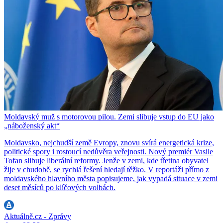
Moldavský muž s motorovou pilou. Zemi slibuje vstup do EU jako
„náboženský akt“
Moldavsko, nejchudší země Evropy, znovu svírá energetická krize,
politické spory i rostoucí nedůvěra veřejnosti. Nový premiér Vasile
Tofan slibuje liberální reformy. Jenže v zemi, kde třetina obyvatel
žije v chudobě, se rychlá řešení hledají těžko. V reportáži přímo z
moldavského hlavního města popisujeme, jak vypadá situace v zemi
deset měsíců po klíčových volbách.
Aktuálně.cz - Zprávy