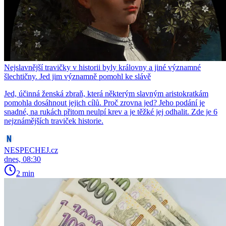
Nejslavnější travičky v historii byly královny a jiné významné
šlechtičny. Jed jim významně pomohl ke slávě
Jed, účinná ženská zbraň, která některým slavným aristokratkám
pomohla dosáhnout jejich cílů. Proč zrovna jed? Jeho podání je
snadné, na rukách přitom neulpí krev a je těžké jej odhalit. Zde je 6
nejznámějších traviček historie.
NESPECHEJ.cz
dnes, 08:30
2 min