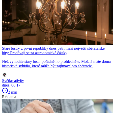
Staré lustry z první republiky dnes patří mezi největší sběratelské
hity: Prodávají se za astronomické částky
Než vyhodíte starý lustr, pořádně ho prohlédněte. Možná máte doma
historické svítidlo, které může být zajímavé pro sběratele.
Světkreativity
dnes, 06:17
2 min
Reklama