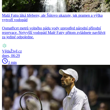
Malá Fatra láká hřebeny, ale Šútovo ukazuje, jak pramen a výška
vytvoří vodopád
Osmatřicet metrů volného pádu vody uprostřed národní přírodní
rezervace. Nejvyšší vodopád Malé Fatry přitom zvládnete navštívit
za jediné odpoledne.
VědaŽivě.cz
dnes, 06:29
3 min