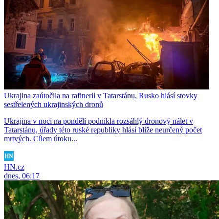
Ukrajina zaútočila na rafinerii v Tatarstánu, Rusko hlásí stovky
sestřelených ukrajinských dronů
Ukrajina v noci na pondělí podnikla rozsáhlý dronový nálet v
Tatarstánu, úřady této ruské republiky hlásí blíže neurčený počet
mrtvých. Cílem útoku...
HN.cz
dnes, 06:17