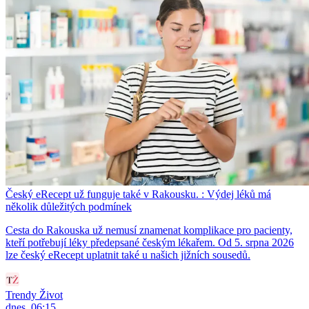
Český eRecept už funguje také v Rakousku. : Výdej léků má
několik důležitých podmínek
Cesta do Rakouska už nemusí znamenat komplikace pro pacienty,
kteří potřebují léky předepsané českým lékařem. Od 5. srpna 2026
lze český eRecept uplatnit také u našich jižních sousedů.
Trendy Život
dnes, 06:15