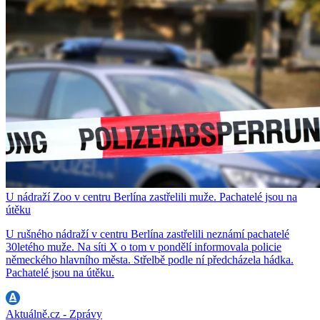
U nádraží Zoo v centru Berlína zastřelili muže. Pachatelé jsou na
útěku
U rušného nádraží v centru Berlína zastřelili neznámí pachatelé
30letého muže. Na síti X o tom v pondělí informovala policie
německého hlavního města. Střelbě podle ní předcházela hádka.
Pachatelé jsou na útěku.
Aktuálně.cz - Zprávy