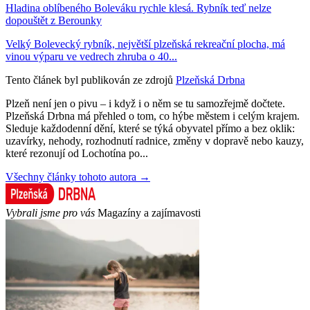
Hladina oblíbeného Boleváku rychle klesá. Rybník teď nelze
dopouštět z Berounky
Velký Bolevecký rybník, největší plzeňská rekreační plocha, má
vinou výparu ve vedrech zhruba o 40...
Tento článek byl publikován ze zdrojů
Plzeňská Drbna
Plzeň není jen o pivu – i když i o něm se tu samozřejmě dočtete.
Plzeňská Drbna má přehled o tom, co hýbe městem i celým krajem.
Sleduje každodenní dění, které se týká obyvatel přímo a bez oklik:
uzavírky, nehody, rozhodnutí radnice, změny v dopravě nebo kauzy,
které rezonují od Lochotína po...
Všechny články tohoto autora →
Vybrali jsme pro vás
Magazíny a zajímavosti