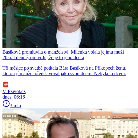
Basiková promluvila o manželství: Milenka volala jejímu muži
20krát denně, on tvrdil, že je to jeho dcera
Tři měsíce po svatbě potkala Bára Basiková na Příkopech ženu,
kterou jí manžel představoval jako svou dceru. Nebyla to dcera.
VIPživot.cz
dnes, 06:16
3 min