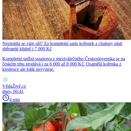
Neztratila se vám sůl? Za kompletní sadu kořenek z chalupy platí
sběratelé klidně i 7 000 Kč
Kompletní spížní souprava z meziválečného Československa se na
českém trhu prodává i za 6 000 až 8 000 Kč. Osamělá kořenka z
kredence ale tolik nevynese.
VědaŽivě.cz
dnes, 06:41
4 min