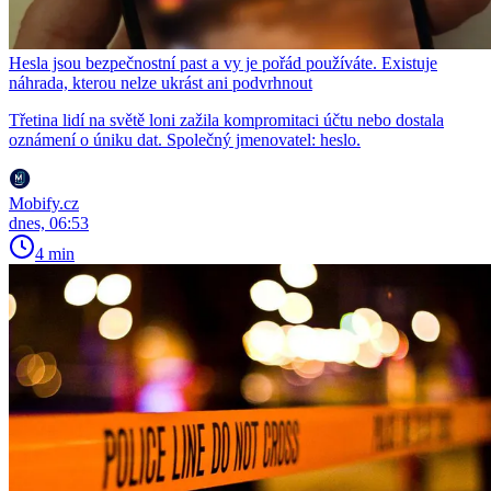
Hesla jsou bezpečnostní past a vy je pořád používáte. Existuje
náhrada, kterou nelze ukrást ani podvrhnout
Třetina lidí na světě loni zažila kompromitaci účtu nebo dostala
oznámení o úniku dat. Společný jmenovatel: heslo.
Mobify.cz
dnes, 06:53
4 min