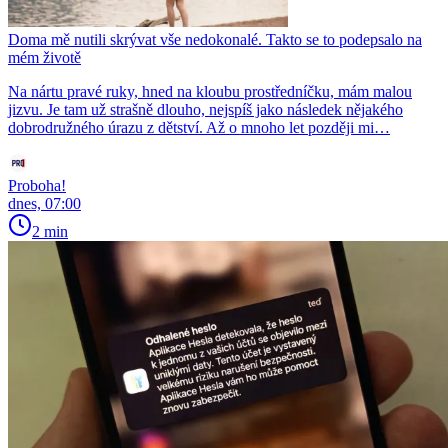
Doma mě nutili skrývat vše nedokonalé. Takto se to podepsalo na
mém životě
Na nártu pravé ruky, hned na kloubu prostředníčku, mám malou
jizvu. Je tam už strašně dlouho, nejspíš jako následek nějakého
dobrodružného úrazu z dětství. Až o mnoho let později mi…
Proboha!
dnes, 07:00
2 min