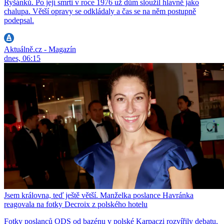
Ryšánků. Po její smrti v roce 1976 už dům sloužil hlavně jako
chalupa. Větší opravy se odkládaly a čas se na něm postupně
podepsal.
Aktuálně.cz - Magazín
dnes, 06:15
Jsem královna, teď ještě větší. Manželka poslance Havránka
reagovala na fotky Decroix z polského hotelu
Fotky poslanců ODS od bazénu v polské Karpaczi rozvířily debatu,