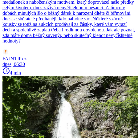
medailonek s náboženským motivem, který doprovázel naše předky
celým životem, dnes zažívá neuvěřitelnou renesanci. Zatímco v
dobách minulých šlo o běžný dárek k narození dítěte či biřmování,
dnes se sběratelé předhánějí, kdo nabídne víc. Některé vzácné
kousky se totiž na aukcích prodávají za částky, které vám vyrazí
dech a spolehlivě zaplatí třeba i rodinnou dovolenou. Jak ale poznat,
zda máte doma běžný suvenýr, nebo skutečný klenot nevyčíslitelné
hodnoty?
FAJNTIP.cz
dnes, 06:30
4 min