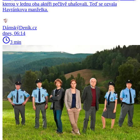
kterou v lednu oba aktéři pečlivě uhašovali. Teď se ozvala
Havránkova manželka.
DámskýDeník.cz
dnes, 06:14
3 min