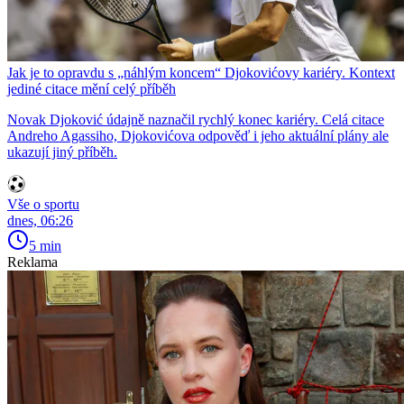
Jak je to opravdu s „náhlým koncem“ Djokovićovy kariéry. Kontext
jediné citace mění celý příběh
Novak Djoković údajně naznačil rychlý konec kariéry. Celá citace
Andreho Agassiho, Djokovićova odpověď i jeho aktuální plány ale
ukazují jiný příběh.
Vše o sportu
dnes, 06:26
5 min
Reklama