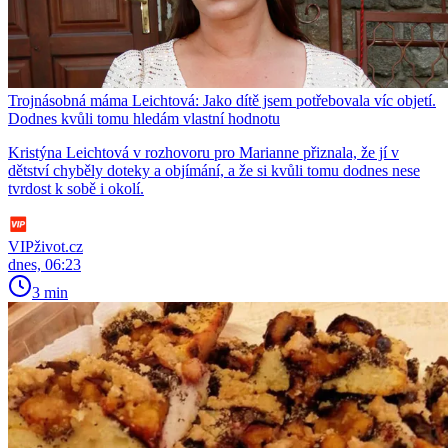
Trojnásobná máma Leichtová: Jako dítě jsem potřebovala víc objetí.
Dodnes kvůli tomu hledám vlastní hodnotu
Kristýna Leichtová v rozhovoru pro Marianne přiznala, že jí v
dětství chyběly doteky a objímání, a že si kvůli tomu dodnes nese
tvrdost k sobě i okolí.
VIPživot.cz
dnes, 06:23
3 min