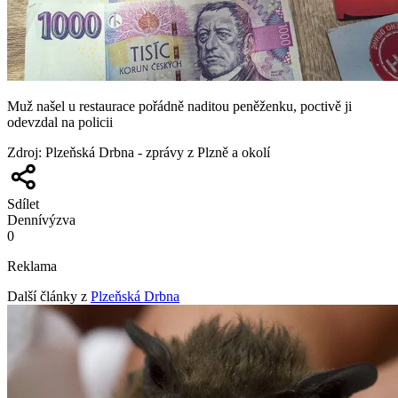
Muž našel u restaurace pořádně naditou peněženku, poctivě ji
odevzdal na policii
Zdroj
:
Plzeňská Drbna - zprávy z Plzně a okolí
Sdílet
Denní
výzva
0
Reklama
Další články z
Plzeňská Drbna