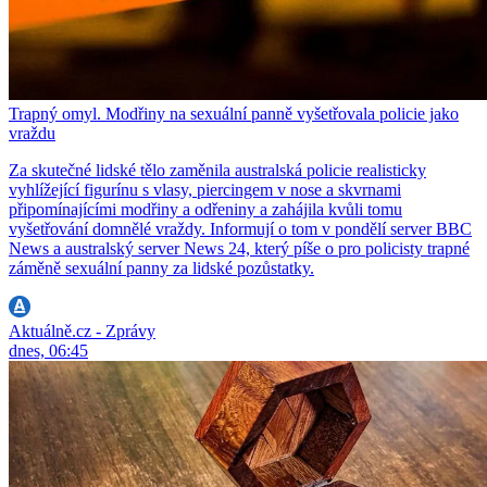
Trapný omyl. Modřiny na sexuální panně vyšetřovala policie jako
vraždu
Za skutečné lidské tělo zaměnila australská policie realisticky
vyhlížející figurínu s vlasy, piercingem v nose a skvrnami
připomínajícími modřiny a odřeniny a zahájila kvůli tomu
vyšetřování domnělé vraždy. Informují o tom v pondělí server BBC
News a australský server News 24, který píše o pro policisty trapné
záměně sexuální panny za lidské pozůstatky.
Aktuálně.cz - Zprávy
dnes, 06:45