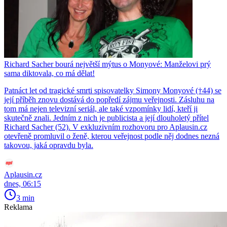
Richard Sacher bourá největší mýtus o Monyové: Manželovi prý
sama diktovala, co má dělat!
Patnáct let od tragické smrti spisovatelky Simony Monyové (†44) se
její příběh znovu dostává do popředí zájmu veřejnosti. Zásluhu na
tom má nejen televizní seriál, ale také vzpomínky lidí, kteří ji
skutečně znali. Jedním z nich je publicista a její dlouholetý přítel
Richard Sacher (52). V exkluzivním rozhovoru pro Aplausin.cz
otevřeně promluvil o ženě, kterou veřejnost podle něj dodnes nezná
takovou, jaká opravdu byla.
Aplausin.cz
dnes, 06:15
3 min
Reklama