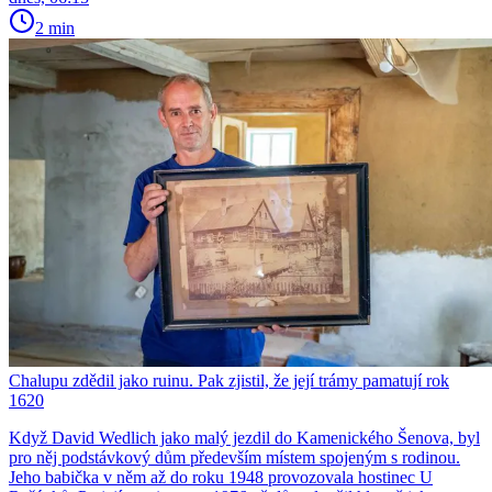
2 min
Chalupu zdědil jako ruinu. Pak zjistil, že její trámy pamatují rok
1620
Když David Wedlich jako malý jezdil do Kamenického Šenova, byl
pro něj podstávkový dům především místem spojeným s rodinou.
Jeho babička v něm až do roku 1948 provozovala hostinec U