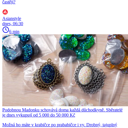
častěji?
Asianstyle
dnes, 06:30
6 min
Podobnou Madonku schovává doma každá důchodkyně. Sběratelé
je dnes vykupují od 5 000 do 50 000 Kč
Možná ho máte v krabičce po prababičce i vy. Drobný, tajuplný