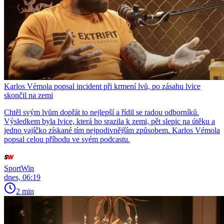
Karlos Vémola popsal incident při krmení lvů, po zásahu lvice
skončil na zemi
Chtěl svým lvům dopřát to nejlepší a řídil se radou odborníků.
Výsledkem byla lvice, která ho srazila k zemi, pět slepic na útěku a
jedno vajíčko získané tím nejpodivnějším způsobem. Karlos Vémola
popsal celou příhodu ve svém podcastu.
SportWin
dnes, 06:19
2 min