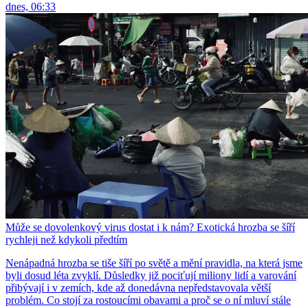
dnes, 06:33
Může se dovolenkový virus dostat i k nám? Exotická hrozba se šíří
rychleji než kdykoli předtím
Nenápadná hrozba se tiše šíří po světě a mění pravidla, na která jsme
byli dosud léta zvyklí. Důsledky již pociťují miliony lidí a varování
přibývají i v zemích, kde až donedávna nepředstavovala větší
problém. Co stojí za rostoucími obavami a proč se o ní mluví stále