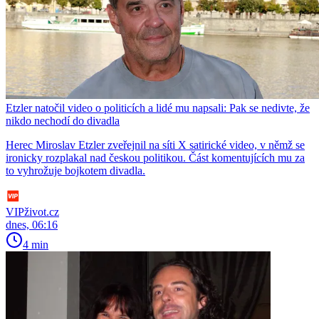
Etzler natočil video o politicích a lidé mu napsali: Pak se nedivte, že
nikdo nechodí do divadla
Herec Miroslav Etzler zveřejnil na síti X satirické video, v němž se
ironicky rozplakal nad českou politikou. Část komentujících mu za
to vyhrožuje bojkotem divadla.
VIPživot.cz
dnes, 06:16
4 min