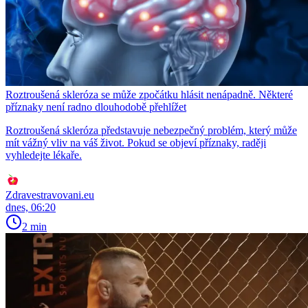
Roztroušená skleróza se může zpočátku hlásit nenápadně. Některé
příznaky není radno dlouhodobě přehlížet
Roztroušená skleróza představuje nebezpečný problém, který může
mít vážný vliv na váš život. Pokud se objeví příznaky, raději
vyhledejte lékaře.
Zdravestravovani.eu
dnes, 06:20
2 min