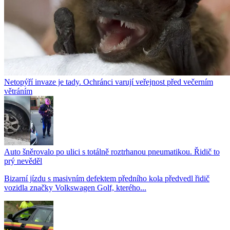
Netopýří invaze je tady. Ochránci varují veřejnost před večerním
větráním
Auto šněrovalo po ulici s totálně roztrhanou pneumatikou. Řidič to
prý nevěděl
Bizarní jízdu s masivním defektem předního kola předvedl řidič
vozidla značky Volkswagen Golf, kterého...