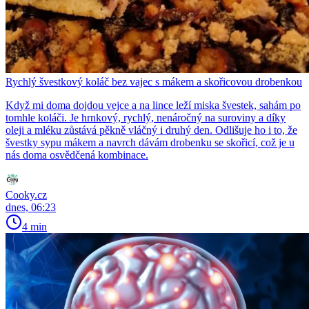
Rychlý švestkový koláč bez vajec s mákem a skořicovou drobenkou
Když mi doma dojdou vejce a na lince leží miska švestek, sahám po
tomhle koláči. Je hrnkový, rychlý, nenáročný na suroviny a díky
oleji a mléku zůstává pěkně vláčný i druhý den. Odlišuje ho i to, že
švestky sypu mákem a navrch dávám drobenku se skořicí, což je u
nás doma osvědčená kombinace.
Cooky.cz
dnes, 06:23
4 min