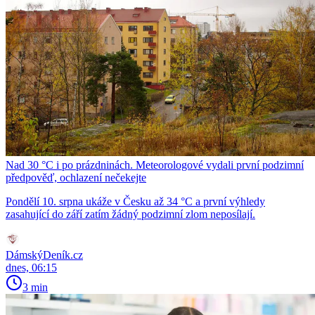
Nad 30 °C i po prázdninách. Meteorologové vydali první podzimní
předpověď, ochlazení nečekejte
Pondělí 10. srpna ukáže v Česku až 34 °C a první výhledy
zasahující do září zatím žádný podzimní zlom neposílají.
DámskýDeník.cz
dnes, 06:15
3 min