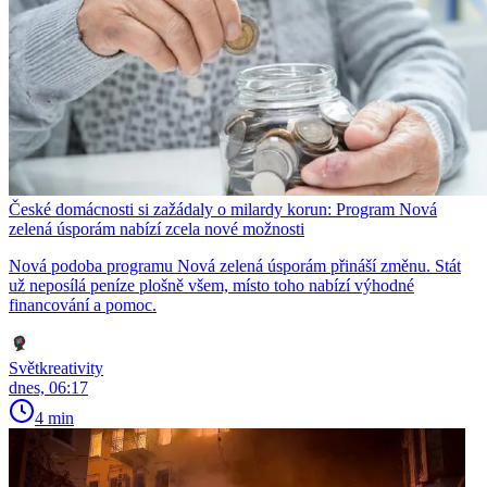
České domácnosti si zažádaly o milardy korun: Program Nová
zelená úsporám nabízí zcela nové možnosti
Nová podoba programu Nová zelená úsporám přináší změnu. Stát
už neposílá peníze plošně všem, místo toho nabízí výhodné
financování a pomoc.
Světkreativity
dnes, 06:17
4 min