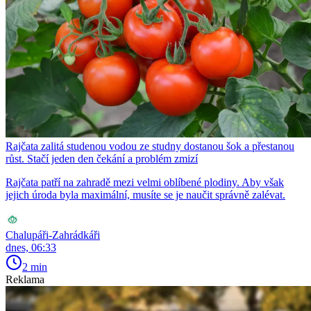
Rajčata zalitá studenou vodou ze studny dostanou šok a přestanou
růst. Stačí jeden den čekání a problém zmizí
Rajčata patří na zahradě mezi velmi oblíbené plodiny. Aby však
jejich úroda byla maximální, musíte se je naučit správně zalévat.
Chalupáři-Zahrádkáři
dnes, 06:33
2 min
Reklama