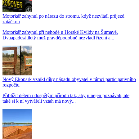
Motorkář zahynul po nárazu do stromu, když nezvládl průjezd
zatáčkou
Motorkář zahynul při nehodě u Horské Kvildy na Šumavě.
Dvaapadesátiletý muž pravděpodobně nezvládl řízení a...
Nový Ekopark vznikl díky nápadu obyvatel v rámci participativního
rozpočtu
Přiblížit dětem i dospělým přírodu tak, aby ji nejen poznávali, ale
také si k ní vytvářeli vztah má nový...