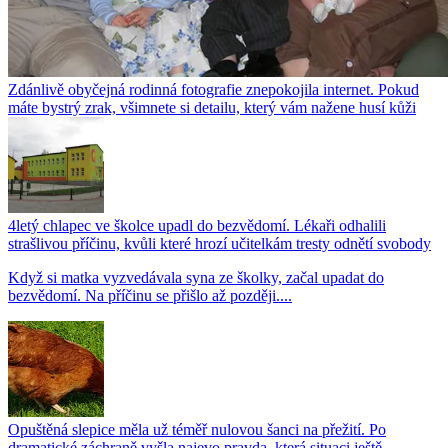
Zdánlivě obyčejná rodinná fotografie znepokojila internet. Pokud
máte bystrý zrak, všimnete si detailu, který vám nažene husí kůži
4letý chlapec ve školce upadl do bezvědomí. Lékaři odhalili
strašlivou příčinu, kvůli které hrozí učitelkám tresty odnětí svobody
Když si matka vyzvedávala syna ze školky, začal upadat do
bezvědomí. Na příčinu se přišlo až později....
Opuštěná slepice měla už téměř nulovou šanci na přežití. Po
dramatické záchraně vyšla najevo pravda, která situaci ještě