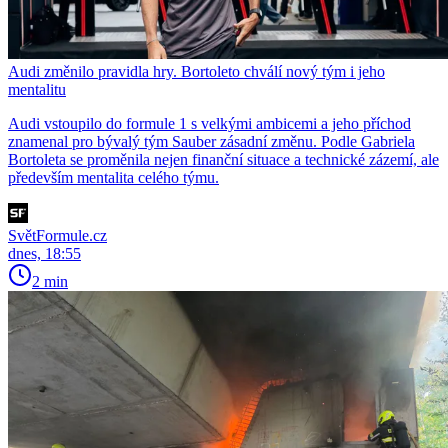
Audi změnilo pravidla hry. Bortoleto chválí nový tým i jeho
mentalitu
Audi vstoupilo do formule 1 s velkými ambicemi a jeho příchod
znamenal pro bývalý tým Sauber zásadní změnu. Podle Gabriela
Bortoleta se proměnila nejen finanční situace a technické zázemí, ale
především mentalita celého týmu.
SvětFormule.cz
dnes, 18:55
2 min