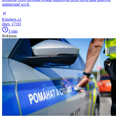
animované sci-fi.
Kinobox.cz
dnes, 17:03
3 min
Reklama