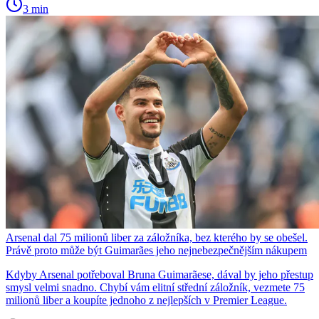
3 min
Arsenal dal 75 milionů liber za záložníka, bez kterého by se obešel.
Právě proto může být Guimarães jeho nejnebezpečnějším nákupem
Kdyby Arsenal potřeboval Bruna Guimarãese, dával by jeho přestup
smysl velmi snadno. Chybí vám elitní střední záložník, vezmete 75
milionů liber a koupíte jednoho z nejlepších v Premier League.