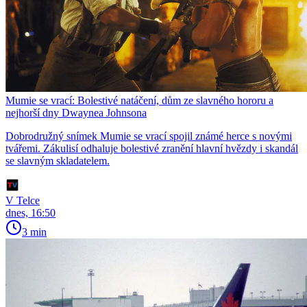
Mumie se vrací: Bolestivé natáčení, dům ze slavného hororu a
nejhorší dny Dwaynea Johnsona
Dobrodružný snímek Mumie se vrací spojil známé herce s novými
tvářemi. Zákulisí odhaluje bolestivé zranění hlavní hvězdy i skandál
se slavným skladatelem.
V Telce
dnes, 16:50
3 min