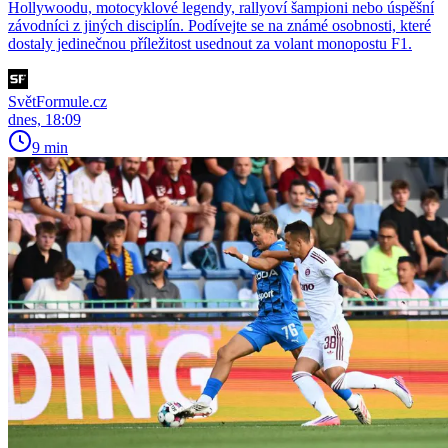
Hollywoodu, motocyklové legendy, rallyoví šampioni nebo úspěšní
závodníci z jiných disciplín. Podívejte se na známé osobnosti, které
dostaly jedinečnou příležitost usednout za volant monopostu F1.
SvětFormule.cz
dnes, 18:09
9 min