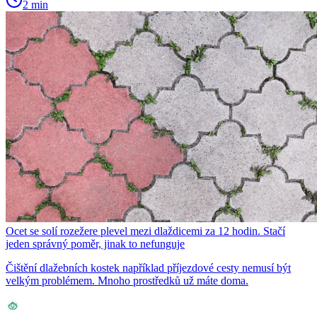
2 min
Ocet se solí rozežere plevel mezi dlaždicemi za 12 hodin. Stačí
jeden správný poměr, jinak to nefunguje
Čištění dlažebních kostek například příjezdové cesty nemusí být
velkým problémem. Mnoho prostředků už máte doma.