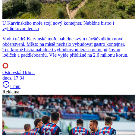
U Karvinského moře stojí nový kontejner. Nabídne bistro i
vyhlídkovou terasu
Vodní nádrž Karvinské moře nabídne svým návštěvníkům nové
občerstvení. Město na místě nechalo vybudovat gastro kontejner.
Ten kromě bistra nabídne i vyhlídkovou terasu nebo půjčovnu
lodiček a paddleboardů. Vše vyjde přibližně na 2,6 milionu korun.
Ostravská Drbna
dnes, 17:34
1 min
Reklama