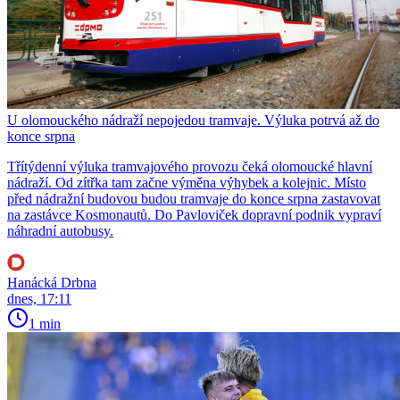
U olomouckého nádraží nepojedou tramvaje. Výluka potrvá až do
konce srpna
Třítýdenní výluka tramvajového provozu čeká olomoucké hlavní
nádraží. Od zítřka tam začne výměna výhybek a kolejnic. Místo
před nádražní budovou budou tramvaje do konce srpna zastavovat
na zastávce Kosmonautů. Do Pavloviček dopravní podnik vypraví
náhradní autobusy.
Hanácká Drbna
dnes, 17:11
1 min