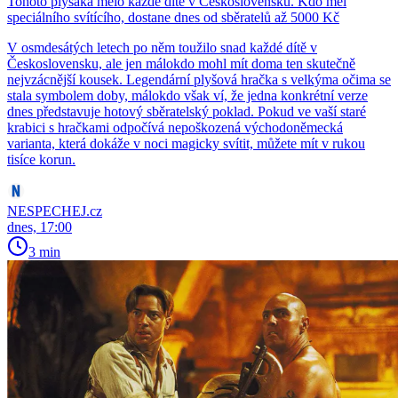
Tohoto plyšáka mělo každé dítě v Československu. Kdo měl
speciálního svítícího, dostane dnes od sběratelů až 5000 Kč
V osmdesátých letech po něm toužilo snad každé dítě v
Československu, ale jen málokdo mohl mít doma ten skutečně
nejvzácnější kousek. Legendární plyšová hračka s velkýma očima se
stala symbolem doby, málokdo však ví, že jedna konkrétní verze
dnes představuje hotový sběratelský poklad. Pokud ve vaší staré
krabici s hračkami odpočívá nepoškozená východoněmecká
varianta, která dokáže v noci magicky svítit, můžete mít v rukou
tisíce korun.
NESPECHEJ.cz
dnes, 17:00
3 min