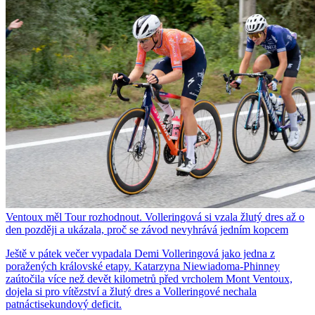
Ventoux měl Tour rozhodnout. Volleringová si vzala žlutý dres až o
den později a ukázala, proč se závod nevyhrává jedním kopcem
Ještě v pátek večer vypadala Demi Volleringová jako jedna z
poražených královské etapy. Katarzyna Niewiadoma-Phinney
zaútočila více než devět kilometrů před vrcholem Mont Ventoux,
dojela si pro vítězství a žlutý dres a Volleringové nechala
patnáctisekundový deficit.