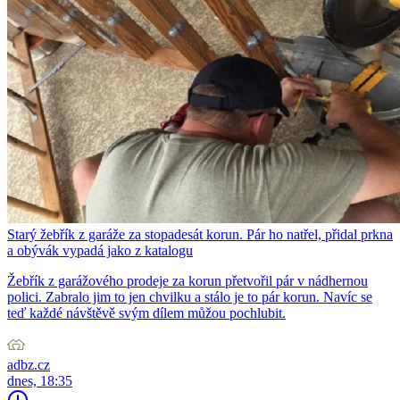
Starý žebřík z garáže za stopadesát korun. Pár ho natřel, přidal prkna
a obývák vypadá jako z katalogu
Žebřík z garážového prodeje za korun přetvořil pár v nádhernou
polici. Zabralo jim to jen chvilku a stálo je to pár korun. Navíc se
teď každé návštěvě svým dílem můžou pochlubit.
adbz.cz
dnes, 18:35