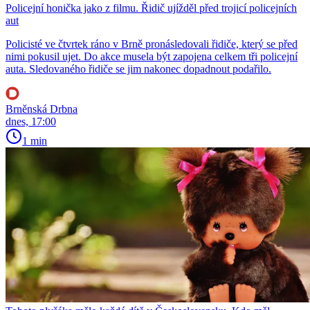
Policejní honička jako z filmu. Řidič ujížděl před trojicí policejních
aut
Policisté ve čtvrtek ráno v Brně pronásledovali řidiče, který se před
nimi pokusil ujet. Do akce musela být zapojena celkem tři policejní
auta. Sledovaného řidiče se jim nakonec dopadnout podařilo.
Brněnská Drbna
dnes, 17:00
1 min