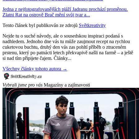
Jedna z nejfotografovanějších pláží Jadranu prochází proměnou.
Zlatni Rat na ostrově Brač mění svůj tvar a...
Tento článek byl publikován ze zdrojů
Světkreativity
Nejde tu o suché návody, ale o sousedskou inspiraci podaná s
nadhledem. Jednoho dne vás tu může zaujmout recept na rychlou
cuketovou buchtu, druhý den vás zas pohltí příběh o ztraceném
prstenu, který po patnácti letech překvapivě našli na farmě – a ještě
si nad tím připijete čajem. Články...
Všechny články tohoto autora →
Vybrali jsme pro vás
Magazíny a zajímavosti