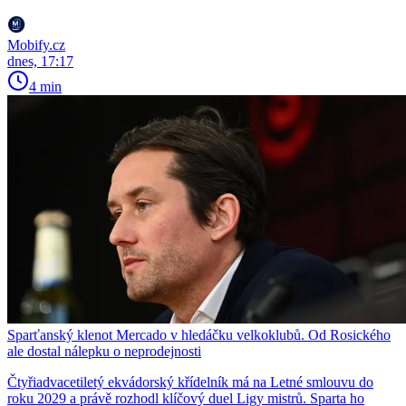
Mobify.cz
dnes, 17:17
4 min
Sparťanský klenot Mercado v hledáčku velkoklubů. Od Rosického
ale dostal nálepku o neprodejnosti
Čtyřiadvacetiletý ekvádorský křídelník má na Letné smlouvu do
roku 2029 a právě rozhodl klíčový duel Ligy mistrů. Sparta ho