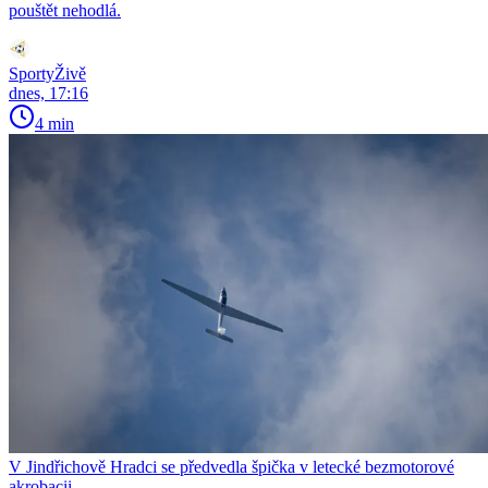
pouštět nehodlá.
SportyŽivě
dnes, 17:16
4 min
V Jindřichově Hradci se předvedla špička v letecké bezmotorové
akrobacii