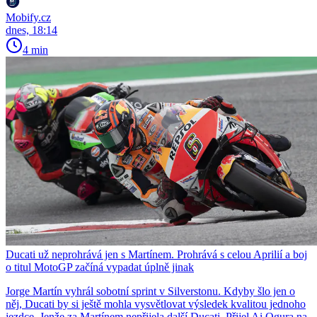
Mobify.cz
dnes, 18:14
4 min
Ducati už neprohrává jen s Martínem. Prohrává s celou Aprilií a boj
o titul MotoGP začíná vypadat úplně jinak
Jorge Martín vyhrál sobotní sprint v Silverstonu. Kdyby šlo jen o
něj, Ducati by si ještě mohla vysvětlovat výsledek kvalitou jednoho
jezdce. Jenže za Martínem nepřijela další Ducati. Přijel Ai Ogura na