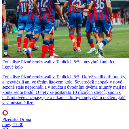
Fotbalisté Plzně remizovali v Teplicích 5:5 a nevyhráli ani třetí
ligové kolo
Fotbalisté Plzně remizovali v Teplicích 5:5, i když vedli o tři branky,
a nezvítězili ani ve třetím ligovém kole. Severočeši naopak v nové
sezoně stále neprohráli a v součtu s úvodními dvěma triumfy mají na
kontě sedm bodů. O trefy se postaralo 10 různých střelců, spolu s
dalšími dvěma zápasy jde o utkání s druhým nejvyšším počtem gólů
v samostatné lize.
Plzeňská Drbna
dnes, 17:30