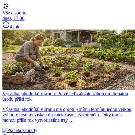
Vše o sportu
dnes, 17:06
4 min
Výsadba jahodníků v srpnu: Právě teď založíte záhon pro bohatou
úrodu příští rok
Výsadba jahodníků v srpnu má oproti jarnímu termínu jednu velkou
výhodu: rostliny získají dostatek času k zakořenění. Díky tomu
mohou příští rok vytvořit silné trsy …