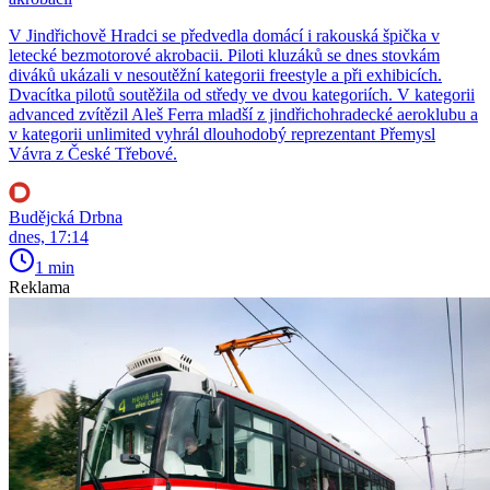
V Jindřichově Hradci se předvedla domácí i rakouská špička v
letecké bezmotorové akrobacii. Piloti kluzáků se dnes stovkám
diváků ukázali v nesoutěžní kategorii freestyle a při exhibicích.
Dvacítka pilotů soutěžila od středy ve dvou kategoriích. V kategorii
advanced zvítězil Aleš Ferra mladší z jindřichohradecké aeroklubu a
v kategorii unlimited vyhrál dlouhodobý reprezentant Přemysl
Vávra z České Třebové.
Budějcká Drbna
dnes, 17:14
1 min
Reklama