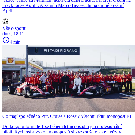
Trackhouse Aprilii. A za ním Marco Bezzecchi na druhé tovární
Aprilii.
Vše o sportu
dnes, 18:11
4 min
Co mají společného Pitt, Cruise a Rossi? Všichni řídili monopost F1
Do kokpitu formule 1 se během let neposadili jen profesionální
piloti. Rychlost a výkon monopostů si vyzkoušely také hvězdy