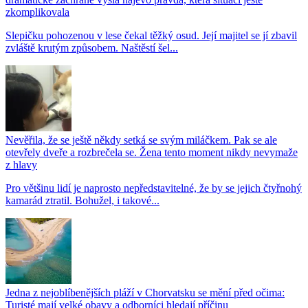
zkomplikovala
Slepičku pohozenou v lese čekal těžký osud. Její majitel se jí zbavil
zvláště krutým způsobem. Naštěstí šel...
Nevěřila, že se ještě někdy setká se svým miláčkem. Pak se ale
otevřely dveře a rozbrečela se. Žena tento moment nikdy nevymaže
z hlavy
Pro většinu lidí je naprosto nepředstavitelné, že by se jejich čtyřnohý
kamarád ztratil. Bohužel, i takové...
Jedna z nejoblíbenějších pláží v Chorvatsku se mění před očima:
Turisté mají velké obavy a odborníci hledají příčinu