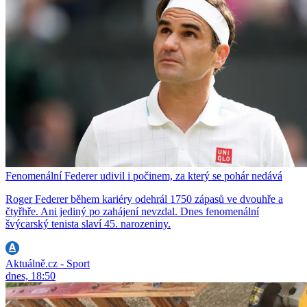
Fenomenální Federer udivil i počinem, za který se pohár nedává
Roger Federer během kariéry odehrál 1750 zápasů ve dvouhře a
čtyřhře. Ani jediný po zahájení nevzdal. Dnes fenomenální
švýcarský tenista slaví 45. narozeniny.
Aktuálně.cz - Sport
dnes, 18:50