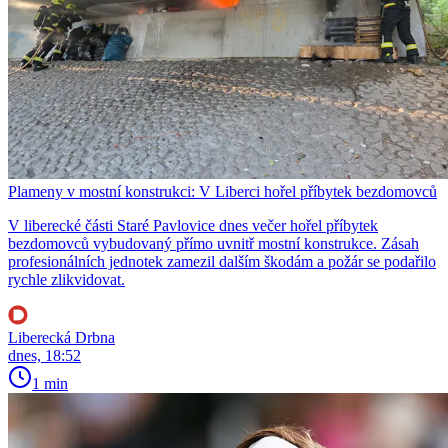
Plameny v mostní konstrukci: V Liberci hořel příbytek bezdomovců
V liberecké části Staré Pavlovice dnes večer hořel příbytek
bezdomovců vybudovaný přímo uvnitř mostní konstrukce. Zásah
profesionálních jednotek zamezil dalším škodám a požár se podařilo
rychle zlikvidovat.
Liberecká Drbna
dnes, 18:52
1 min