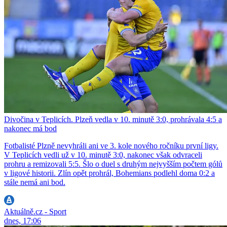
Divočina v Teplicích. Plzeň vedla v 10. minutě 3:0, prohrávala 4:5 a
nakonec má bod
Fotbalisté Plzně nevyhráli ani ve 3. kole nového ročníku první ligy.
V Teplicích vedli už v 10. minutě 3:0, nakonec však odvraceli
prohru a remizovali 5:5. Šlo o duel s druhým nejvyšším počtem gólů
v ligové historii. Zlín opět prohrál, Bohemians podlehl doma 0:2 a
stále nemá ani bod.
Aktuálně.cz - Sport
dnes, 17:06