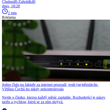
Chalupáři-Zahrádkáři
dnes, 18:28
2 min
Reklama
Jedno číslo na faktuře za internet prozradí, jestli (ne)přeplácíte.
Většina Čechů ho nikdy nekontrolovala
Nejde o částku, kterou každý měsíc zaplatíte. Rozhodující je název
tarifu a rychlost, která se za ním skrývá.