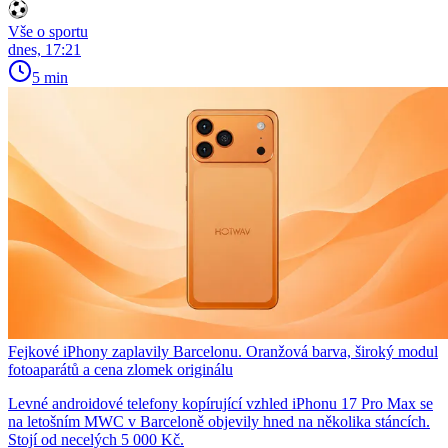
Vše o sportu
dnes, 17:21
5 min
Fejkové iPhony zaplavily Barcelonu. Oranžová barva, široký modul
fotoaparátů a cena zlomek originálu
Levné androidové telefony kopírující vzhled iPhonu 17 Pro Max se
na letošním MWC v Barceloně objevily hned na několika stáncích.
Stojí od necelých 5 000 Kč.