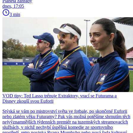
Planeta zahrady
dnes, 17:05
3 min
VOD tipy: Ted Lasso trénuje Extraktory, vrací se Futurama a
Disney zkouší svou Euforii
Stýská se vám po mistrovství světa ve fotbale, po skončené Euforii
nebo zlatém věku Futuramy? Pak vás možná potěšíme shrnutím těch
nejvýznamnějších týdenních premiér na tuzemských streamovacích
službách, v nichž nechybí úspěšná komedie ze sportovního
prostředí, retro novinka Ryana Murphyho nebo nová řada kultovní