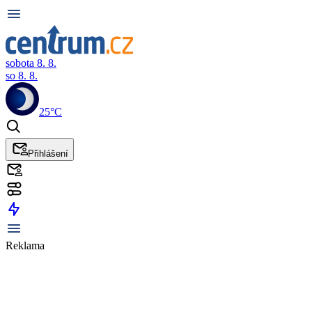
sobota 8. 8.
so 8. 8.
25°C
Přihlášení
Reklama