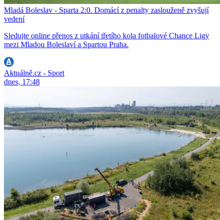
Mladá Boleslav - Sparta 2:0. Domácí z penalty zaslouženě zvyšují
vedení
Sledujte online přenos z utkání třetího kola fotbalové Chance Ligy
mezi Mladou Boleslaví a Spartou Praha.
Aktuálně.cz - Sport
dnes, 17:48