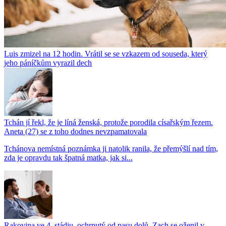
Luis zmizel na 12 hodin. Vrátil se se vzkazem od souseda, který
jeho páníčkům vyrazil dech
Tchán jí řekl, že je líná ženská, protože porodila císařským řezem.
Aneta (27) se z toho dodnes nevzpamatovala
Tchánova nemístná poznámka ji natolik ranila, že přemýšlí nad tím,
zda je opravdu tak špatná matka, jak si...
Rakovina ve 4. stádiu, ochrnutý od pasu dolů. Zach se oženil v