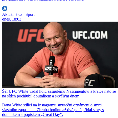
Aktuálně.cz - Sport
dnes, 18:03
Šéf UFC White vzdal hold zesnulému Nascimentovi a krátce nato se
na sítích pochlubil doutníkem a skvělým dnem
Dana White sdílel na Instagramu smuteční oznámení o smrti
vlastního zápasníka. Zhruba hodinu až dvě poté přidal story s
doutníkem a popiskem „Great Day“.