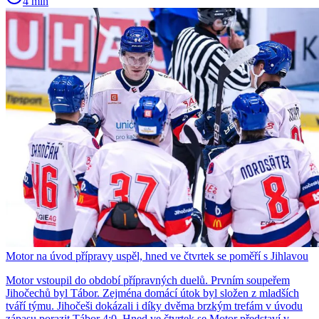
4 min
Motor na úvod přípravy uspěl, hned ve čtvrtek se poměří s Jihlavou
Motor vstoupil do období přípravných duelů. Prvním soupeřem
Jihočechů byl Tábor. Zejména domácí útok byl složen z mladších
tváří týmu. Jihočeši dokázali i díky dvěma brzkým trefám v úvodu
zápasu porazit Tábor 4:0. Hned ve čtvrtek se Motor představí v