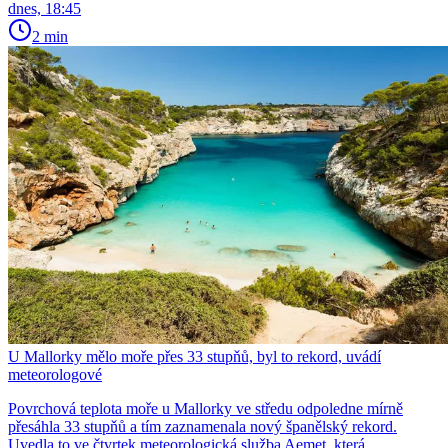
dnes, 18:45
2 min
U Mallorky mělo moře přes 33 stupňů, byl to rekord, uvádí
meteorologové
Povrchová teplota moře u Mallorky ve středu odpoledne mírně
přesáhla 33 stupňů a tím zaznamenala nový španělský rekord.
Uvedla to ve čtvrtek meteorologická služba Aemet, která