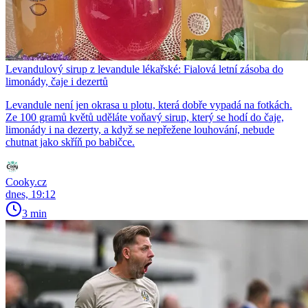
Levandulový sirup z levandule lékařské: Fialová letní zásoba do
limonády, čaje i dezertů
Levandule není jen okrasa u plotu, která dobře vypadá na fotkách.
Ze 100 gramů květů uděláte voňavý sirup, který se hodí do čaje,
limonády i na dezerty, a když se nepřežene louhování, nebude
chutnat jako skříň po babičce.
Cooky.cz
dnes, 19:12
3 min