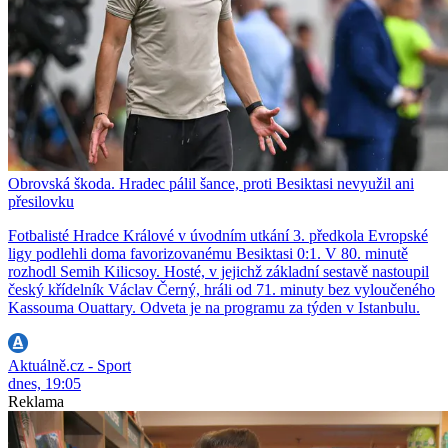
Obrovská škoda. Hradec pálil šance, proti Besiktasi nevyužil ani
přesilovku
Fotbalisté Hradce Králové v úvodním utkání 3. předkola Evropské
ligy podlehli doma favorizovanému Besiktasi 0:1. V 80. minutě
rozhodl Semih Kilicsoy. Hosté, v jejichž základní sestavě nastoupil
český křídelník Václav Černý, hráli od 71. minuty bez vyloučeného
Kassouma Ouattary. Odveta je na programu za týden v Istanbulu.
Aktuálně.cz - Sport
dnes, 19:05
Reklama