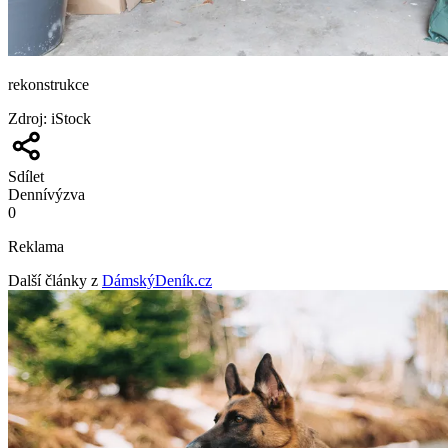
rekonstrukce
Zdroj
:
iStock
Sdílet
Denní
výzva
0
Reklama
Další články z
DámskýDeník.cz