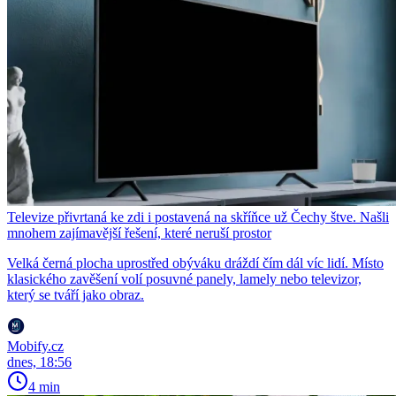
Televize přivrtaná ke zdi i postavená na skříňce už Čechy štve. Našli
mnohem zajímavější řešení, které neruší prostor
Velká černá plocha uprostřed obýváku dráždí čím dál víc lidí. Místo
klasického zavěšení volí posuvné panely, lamely nebo televizor,
který se tváří jako obraz.
Mobify.cz
dnes, 18:56
4 min