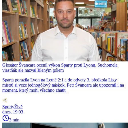
Glosátor Švancara ocenil výkon Sparty proti Lyonu, Suchomela
vlastňák ale nazval šíleným gólem
Sparta porazila Lyon na Letné 2:1 a do odvety 3. předkola Ligy
mistrů si veze jednogólový náskok. Petr Švancara ale upozornil i na
moment, který mohl všechno zhatit.
SportyŽivě
dnes, 19:03
3 min