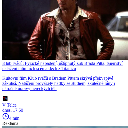
Klub rváčů: Fyzické napadení, uštípnutý zub Brada Pitta, tajemství
natáčení intimních scén a dech z Titanicu
Kultovní film Klub rváčů s Bradem Pittem skrývá překvapivé
zákulisí. Natáčení provázely hádky se studiem, skutečné rány i
náročné úpravy hereckých těl.
V Telce
dnes, 17:50
4 min
Reklama