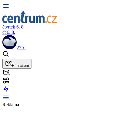
čtvrtek 6. 8.
čt 6. 8.
27°C
Přihlášení
Reklama