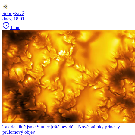
SportyŽivě
dnes, 18:01
3 min
Tak detailně jsme Slunce ještě neviděli. Nové snímky přinesly
průlomový objev