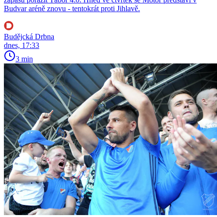
Budvar aréně znovu - tentokrát proti Jihlavě.
Budějcká Drbna
dnes, 17:33
3 min