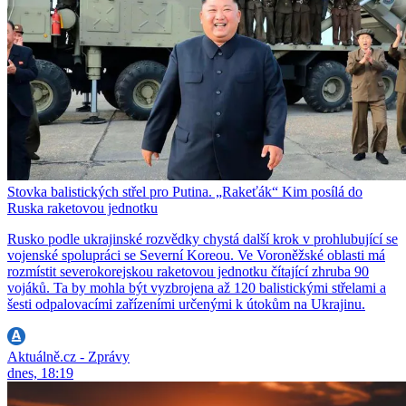
Stovka balistických střel pro Putina. „Rakeťák“ Kim posílá do
Ruska raketovou jednotku
Rusko podle ukrajinské rozvědky chystá další krok v prohlubující se
vojenské spolupráci se Severní Koreou. Ve Voroněžské oblasti má
rozmístit severokorejskou raketovou jednotku čítající zhruba 90
vojáků. Ta by mohla být vyzbrojena až 120 balistickými střelami a
šesti odpalovacími zařízeními určenými k útokům na Ukrajinu.
Aktuálně.cz - Zprávy
dnes, 18:19