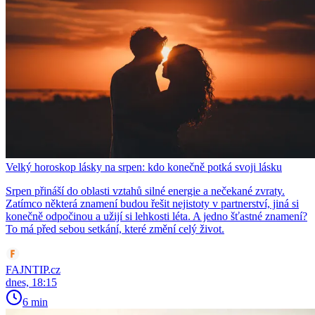
Velký horoskop lásky na srpen: kdo konečně potká svoji lásku
Srpen přináší do oblasti vztahů silné energie a nečekané zvraty.
Zatímco některá znamení budou řešit nejistoty v partnerství, jiná si
konečně odpočinou a užijí si lehkosti léta. A jedno šťastné znamení?
To má před sebou setkání, které změní celý život.
FAJNTIP.cz
dnes, 18:15
6 min