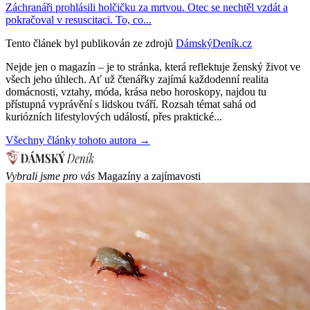
Záchranáři prohlásili holčičku za mrtvou. Otec se nechtěl vzdát a
pokračoval v resuscitaci. To, co...
Tento článek byl publikován ze zdrojů
DámskýDeník.cz
Nejde jen o magazín – je to stránka, která reflektuje ženský život ve
všech jeho úhlech. Ať už čtenářky zajímá každodenní realita
domácnosti, vztahy, móda, krása nebo horoskopy, najdou tu
přístupná vyprávění s lidskou tváří. Rozsah témat sahá od
kuriózních lifestylových událostí, přes praktické...
Všechny články tohoto autora →
Vybrali jsme pro vás
Magazíny a zajímavosti