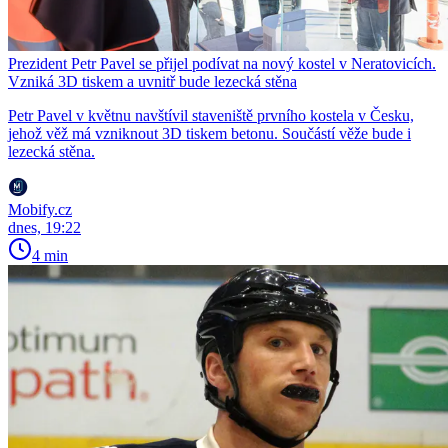
Prezident Petr Pavel se přijel podívat na nový kostel v Neratovicích.
Vzniká 3D tiskem a uvnitř bude lezecká stěna
Petr Pavel v květnu navštívil staveniště prvního kostela v Česku,
jehož věž má vzniknout 3D tiskem betonu. Součástí věže bude i
lezecká stěna.
Mobify.cz
dnes, 19:22
4 min