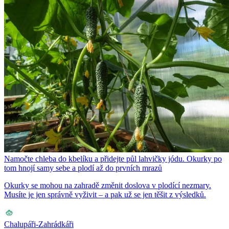
Namočte chleba do kbelíku a přidejte půl lahvičky jódu. Okurky po
tom hnojí samy sebe a plodí až do prvních mrazů
Okurky se mohou na zahradě změnit doslova v plodící nezmary.
Musíte je jen správně vyživit – a pak už se jen těšit z výsledků.
Chalupáři-Zahrádkáři