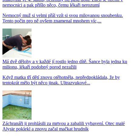
nemocnici a pak přišlo něco, čemu lékaři nerozumí
Nemocný muž si velmi přál vzít si svou milovanou snoubenku.
Tento počin pro ně ovšem znamenal mnohem víc,...
Má dvě dělohy a v každé jí rostlo jedno dítě. Šance byla jedna ku
milionu, lékaři podobný porod nezažili
Když matka tří dětí znovu otěhotněla, nepředpokládala, že by
tentokrát mělo být něco jinak. Ultrazvukové...
Záchranáři ji prohlásili za mrtvou a zabalili vybavení. Otec malé
Alysie poklekl a znovu začal mačkat hrudník