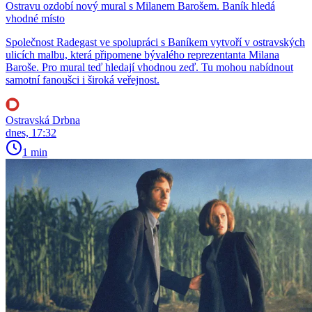
Ostravu ozdobí nový mural s Milanem Barošem. Baník hledá
vhodné místo
Společnost Radegast ve spolupráci s Baníkem vytvoří v ostravských
ulicích malbu, která připomene bývalého reprezentanta Milana
Baroše. Pro mural teď hledají vhodnou zeď. Tu mohou nabídnout
samotní fanoušci i široká veřejnost.
Ostravská Drbna
dnes, 17:32
1 min