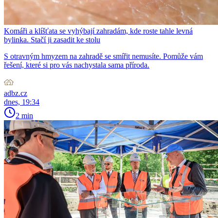
Komáři a klíšťata se vyhýbají zahradám, kde roste tahle levná
bylinka. Stačí ji zasadit ke stolu
S otravným hmyzem na zahradě se smířit nemusíte. Pomůže vám
řešení, které si pro vás nachystala sama příroda.
adbz.cz
dnes, 19:34
2 min