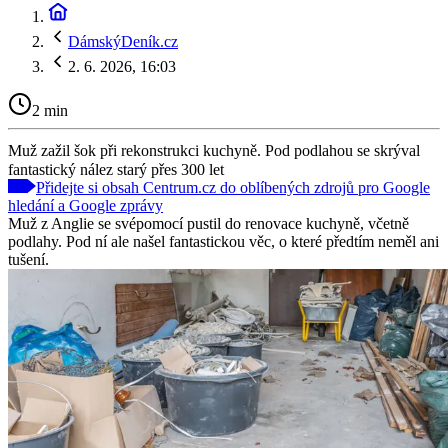
DámskýDeník.cz
2. 6. 2026, 16:03
2 min
Muž zažil šok při rekonstrukci kuchyně. Pod podlahou se skrýval
fantastický nález starý přes 300 let
Přidejte si obsah Centrum.cz do oblíbených zdrojů pro Google
hledání a Google zprávy
Muž z Anglie se svépomocí pustil do renovace kuchyně, včetně
podlahy. Pod ní ale našel fantastickou věc, o které předtím neměl ani
tušení.