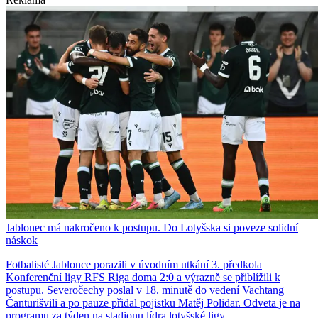
Jablonec má nakročeno k postupu. Do Lotyšska si poveze solidní
náskok
Fotbalisté Jablonce porazili v úvodním utkání 3. předkola
Konferenční ligy RFS Riga doma 2:0 a výrazně se přiblížili k
postupu. Severočechy poslal v 18. minutě do vedení Vachtang
Čanturišvili a po pauze přidal pojistku Matěj Polidar. Odveta je na
programu za týden na stadionu lídra lotyšské ligy.