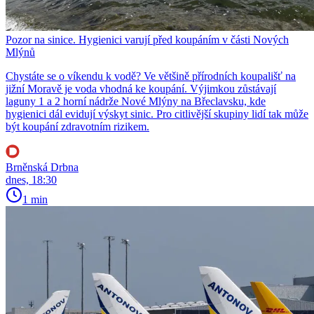
Pozor na sinice. Hygienici varují před koupáním v části Nových
Mlýnů
Chystáte se o víkendu k vodě? Ve většině přírodních koupališť na
jižní Moravě je voda vhodná ke koupání. Výjimkou zůstávají
laguny 1 a 2 horní nádrže Nové Mlýny na Břeclavsku, kde
hygienici dál evidují výskyt sinic. Pro citlivější skupiny lidí tak může
být koupání zdravotním rizikem.
Brněnská Drbna
dnes, 18:30
1 min