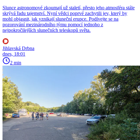
Slunce astronomové zkoumají už staletí, přesto jeho atmosféra stále
skrývá řadu tajemství. Nyní vědci poprvé zachytili jev, který by
mohl objasnit, jak vznikají sluneční erupce. Podívejte se na
pozorování mezinárodního týmu pomocí jednoho z
nejpokročilejších slunečních teleskopů světa.
Jihlavská Drbna
dnes, 18:01
2 min