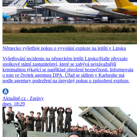
Německo vyšetřuje pokus o vyvolání exploze na letišti v Lipsku
Vyšetřování incidentu na německém letišti Lipsko/Halle převzalo
spolkové státní zastupitelství, které se zabývá nejzávažnější
kriminalitou týkající se například ohrožení bezpečnosti. Informovala
o tom ve čtvrtek agentura DPA. Úřad se sídlem v Karlsruhe má
podle agentury podezření na úmyslný pokus o způsobení exploze.
Aktuálně.cz - Zprávy
dnes, 18:29