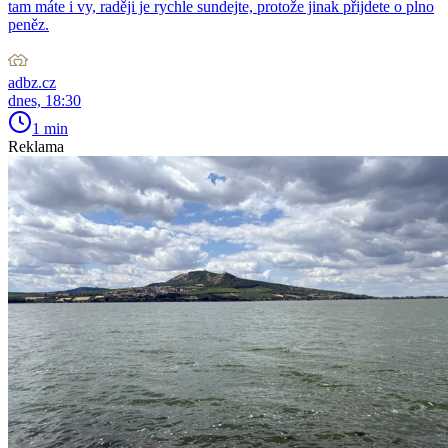
tam máte i vy, raději je rychle sundejte, protože jinak přijdete o plno
peněz.
adbz.cz
dnes, 18:30
1 min
Reklama