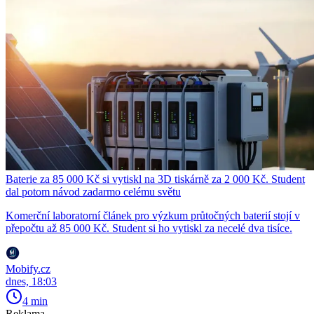
Baterie za 85 000 Kč si vytiskl na 3D tiskárně za 2 000 Kč. Student
dal potom návod zadarmo celému světu
Komerční laboratorní článek pro výzkum průtočných baterií stojí v
přepočtu až 85 000 Kč. Student si ho vytiskl za necelé dva tisíce.
Mobify.cz
dnes, 18:03
4 min
Reklama