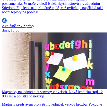
poznamenala, že moře v okolí Baleárských ostrovů a v západním
Středomoří je letos nadprůměrně teplé, což ovlivňuje například také
noční teploty na pobřeží.
Aktuálně.cz - Zprávy
dnes, 18:36
Magnetky na lednici ničí senzory v dveřích. Nová lednička stojí 12
000 Kč a pojistka to nekryje
Magnety představují pro většinu ledniček velkou hrozbu. Pokud je