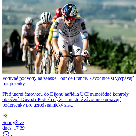
Podivné podvody na ženské Tour de France. Závodnice si vycpávají
podprsenky
Před úterní časovkou do Dijonu nařídila UCI mimořádné kontroly
oblečení. Důvod? Podezření, že si některé závodnice upravují
podprsenky pro aerodynamický zisk.
SportyŽivě
dnes, 17:39