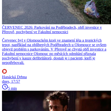
ČERVENEC 2026: Parkování na Poděbradech, obří investice v
Přerově, pochybení ve Fakultní nemocnici
Červenec byl v Olomouckém kraji ve znamení léta a tropických
tepot, například na oblíbených Poděbradech u Olomouce se ovšem
objevil problém s parkováním. V Přerově se chystá obří investice a
Fakultní nemocnice Olomouc po měsících odmítání přiznala
pochybení v kauze defibrilátorů, dostali je i pacienti, kteří je
nepotřebovali.
Hanácká Drbna
dnes, 17:57
5 min