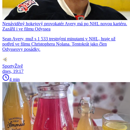
Nenáviděný hokejový provokatér Avery má po NHL novou kariéru.
Zazářil i ve filmu Odyssea
Sean Avery, muž s 1 533 trestnými minutami v NHL, hraje už
potřetí ve filmu Christophera Nolana. Tentokrát jako člen
Odysseovy posádky.
SportyŽivě
dnes, 19:17
4 min