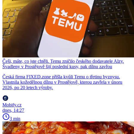
Češi, máte, co jste chtěli. Temu zničilo českého dodavatele Alzy.
Švadleny v Prostějově šijí poslední kusy, pak dílnu zavřou
Česká firma FIXED.zone přišla kvůli Temu o třetinu byznysu.
Vlastnila kožedělnou dílnu v Prostějově, kterou zavřela v únoru
2026, po 20 letech výroby.
Mobify.cz
dnes, 14:27
3 min