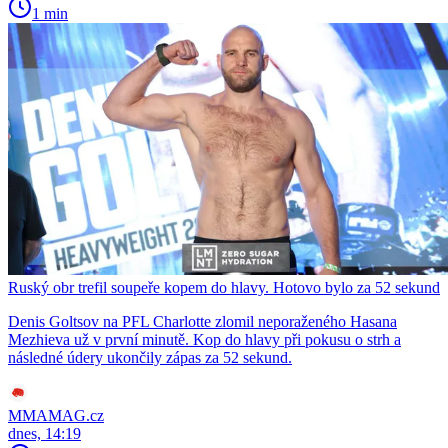
1 min
Ruský obr trefil soupeře kopem do hlavy. Hotovo bylo za 52 sekund
Denis Goltsov na PFL Charlotte zlomil neporaženého Hasana
Mezhieva už v první minutě. Kop do hlavy při pokusu o strh a
následné údery ukončily zápas za 52 sekund.
MMAMAG.cz
dnes, 14:19