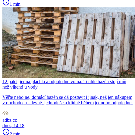
1 min
12 palet, jedna plachta a odpoledne volna. Tenhle bazén stojí míň
než víkend u vody
Věřte nebo ne, domácí bazén se dá postavit i jinak, než jen nákupem
v obchodech – levně, jednoduše a klidně během jednoho odpoledne.
adbz.cz
dnes, 14:18
2 min