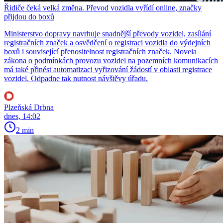
Řidiče čeká velká změna. Převod vozidla vyřídí online, značky
přijdou do boxů
Ministerstvo dopravy navrhuje snadnější převody vozidel, zasílání
registračních značek a osvědčení o registraci vozidla do výdejních
boxů i související přenositelnost registračních značek. Novela
zákona o podmínkách provozu vozidel na pozemních komunikacích
má také přinést automatizaci vyřizování žádostí v oblasti registrace
vozidel. Odpadne tak nutnost návštěvy úřadu.
Plzeňská Drbna
dnes, 14:02
2 min