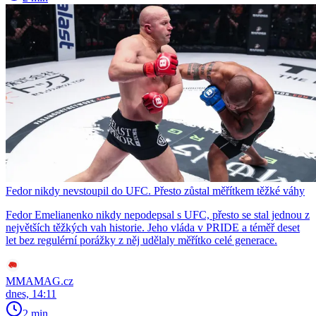
Fedor nikdy nevstoupil do UFC. Přesto zůstal měřítkem těžké váhy
Fedor Emelianenko nikdy nepodepsal s UFC, přesto se stal jednou z
největších těžkých vah historie. Jeho vláda v PRIDE a téměř deset
let bez regulérní porážky z něj udělaly měřítko celé generace.
MMAMAG.cz
dnes, 14:11
2 min