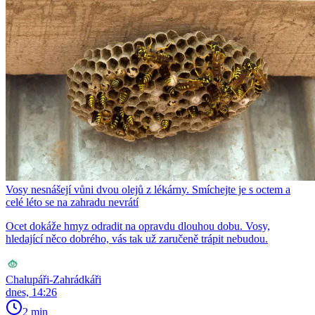
Vosy nesnášejí vůni dvou olejů z lékárny. Smíchejte je s octem a
celé léto se na zahradu nevrátí
Ocet dokáže hmyz odradit na opravdu dlouhou dobu. Vosy,
hledající něco dobrého, vás tak už zaručeně trápit nebudou.
Chalupáři-Zahrádkáři
dnes, 14:26
2 min