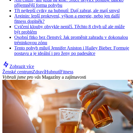
příjemnější forma pohybu
Tři nejlepší cviky na hubnutí: Dají zabrat, ale mají smysl
Arginin: lepší prokrvení, výkon a energie, nebo jen další
fitness doplněk?
Cvičení klouby obvykle neničí. Těchto 8 chyb už ale může
být problém
Osobní fitko bez členství: Jak proměnit zahradu v dokonalou
tréninkovou zónu
Tento pohyb milují Jennifer Aniston i Hailey Bieber. Formuje
postavu a je ideální i pro ženy po padesátce
Zobrazit více
Ženské centrum
Zdraví
Hubnutí
Fitness
Vybrali jsme pro vás
Magazíny a zajímavosti