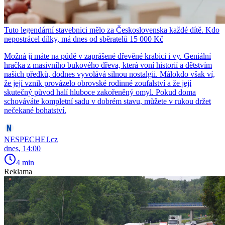
Tuto legendární stavebnici mělo za Československa každé dítě. Kdo
nepostrácel dílky, má dnes od sběratelů 15 000 Kč
Možná ji máte na půdě v zaprášené dřevěné krabici i vy. Geniální
hračka z masivního bukového dřeva, která voní historií a dětstvím
našich předků, dodnes vyvolává silnou nostalgii. Málokdo však ví,
že její vznik provázelo obrovské rodinné zoufalství a že její
skutečný původ halí hluboce zakořeněný omyl. Pokud doma
schováváte kompletní sadu v dobrém stavu, můžete v rukou držet
nečekané bohatství.
NESPECHEJ.cz
dnes, 14:00
4 min
Reklama