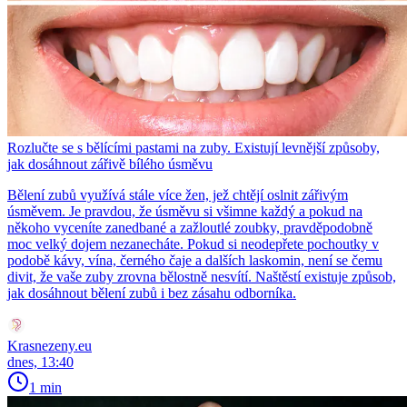
Rozlučte se s bělícími pastami na zuby. Existují levnější způsoby,
jak dosáhnout zářivě bílého úsměvu
Bělení zubů využívá stále více žen, jež chtějí oslnit zářivým
úsměvem. Je pravdou, že úsměvu si všimne každý a pokud na
někoho vyceníte zanedbané a zažloutlé zoubky, pravděpodobně
moc velký dojem nezanecháte. Pokud si neodepřete pochoutky v
podobě kávy, vína, černého čaje a dalších laskomin, není se čemu
divit, že vaše zuby zrovna bělostně nesvítí. Naštěstí existuje způsob,
jak dosáhnout bělení zubů i bez zásahu odborníka.
Krasnezeny.eu
dnes, 13:40
1 min