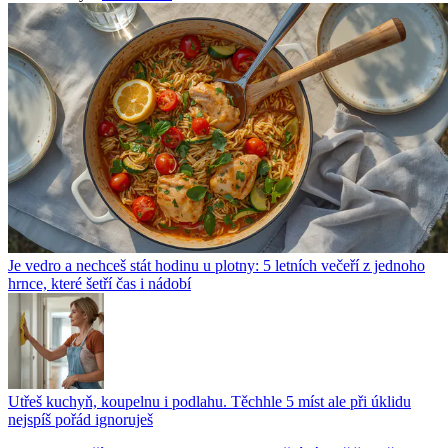
Je vedro a nechceš stát hodinu u plotny: 5 letních večeří z jednoho
hrnce, které šetří čas i nádobí
Utřeš kuchyň, koupelnu i podlahu. Těchhle 5 míst ale při úklidu
nejspíš pořád ignoruješ