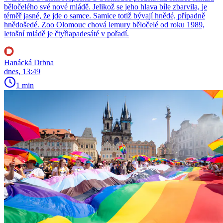
běločelého své nové mládě. Jelikož se jeho hlava bíle zbarvila, je
téměř jasné, že jde o samce. Samice totiž bývají hnědé, případně
hnědošedé. Zoo Olomouc chová lemury běločelé od roku 1989,
letošní mládě je čtyřiapadesáté v pořadí.
Hanácká Drbna
dnes, 13:49
1 min