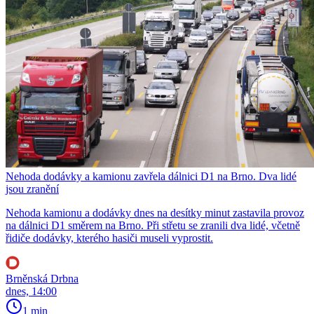
Nehoda dodávky a kamionu zavřela dálnici D1 na Brno. Dva lidé
jsou zranění
Nehoda kamionu a dodávky dnes na desítky minut zastavila provoz
na dálnici D1 směrem na Brno. Při střetu se zranili dva lidé, včetně
řidiče dodávky, kterého hasiči museli vyprostit.
Brněnská Drbna
dnes, 14:00
1 min