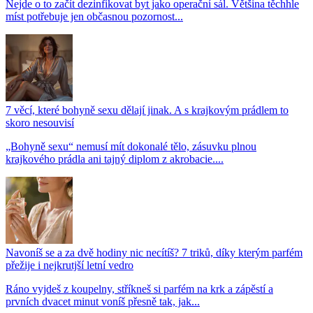
Nejde o to začít dezinfikovat byt jako operační sál. Většina těchhle
míst potřebuje jen občasnou pozornost...
7 věcí, které bohyně sexu dělají jinak. A s krajkovým prádlem to
skoro nesouvisí
„Bohyně sexu“ nemusí mít dokonalé tělo, zásuvku plnou
krajkového prádla ani tajný diplom z akrobacie....
Navoníš se a za dvě hodiny nic necítíš? 7 triků, díky kterým parfém
přežije i nejkrutjší letní vedro
Ráno vyjdeš z koupelny, stříkneš si parfém na krk a zápěstí a
prvních dvacet minut voníš přesně tak, jak...