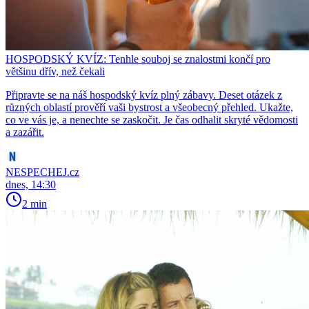
HOSPODSKÝ KVÍZ: Tenhle souboj se znalostmi končí pro
většinu dřív, než čekali
Připravte se na náš hospodský kvíz plný zábavy. Deset otázek z
různých oblastí prověří vaši bystrost a všeobecný přehled. Ukažte,
co ve vás je, a nenechte se zaskočit. Je čas odhalit skryté vědomosti
a zazářit.
NESPECHEJ.cz
dnes, 14:30
2 min