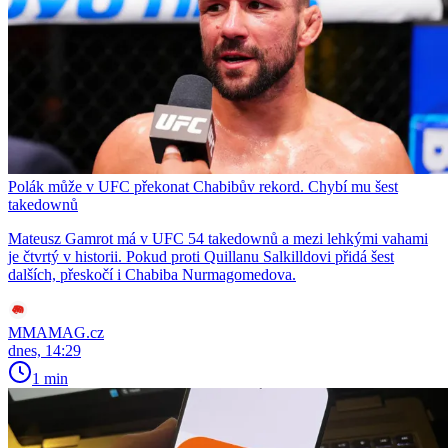
Polák může v UFC překonat Chabibův rekord. Chybí mu šest
takedownů
Mateusz Gamrot má v UFC 54 takedownů a mezi lehkými vahami
je čtvrtý v historii. Pokud proti Quillanu Salkilldovi přidá šest
dalších, přeskočí i Chabiba Nurmagomedova.
MMAMAG.cz
dnes, 14:29
1 min