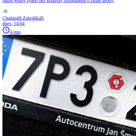
může jediný týden bez kontroly rozhodnout o ztrátě úrody.
Chalupáři-Zahrádkáři
dnes, 14:04
4 min