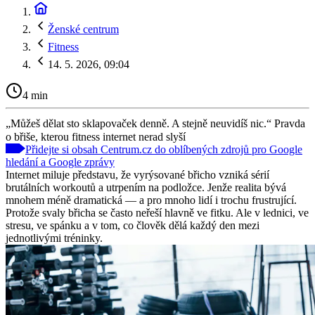
Ženské centrum
Fitness
14. 5. 2026, 09:04
4 min
„Můžeš dělat sto sklapovaček denně. A stejně neuvidíš nic.“ Pravda
o břiše, kterou fitness internet nerad slyší
Přidejte si obsah Centrum.cz do oblíbených zdrojů pro Google
hledání a Google zprávy
Internet miluje představu, že vyrýsované břicho vzniká sérií
brutálních workoutů a utrpením na podložce. Jenže realita bývá
mnohem méně dramatická — a pro mnoho lidí i trochu frustrující.
Protože svaly břicha se často neřeší hlavně ve fitku. Ale v lednici, ve
stresu, ve spánku a v tom, co člověk dělá každý den mezi
jednotlivými tréninky.