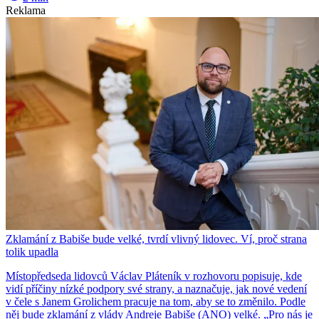
Reklama
Zklamání z Babiše bude velké, tvrdí vlivný lidovec. Ví, proč strana
tolik upadla
Místopředseda lidovců Václav Pláteník v rozhovoru popisuje, kde
vidí příčiny nízké podpory své strany, a naznačuje, jak nové vedení
v čele s Janem Grolichem pracuje na tom, aby se to změnilo. Podle
něj bude zklamání z vlády Andreje Babiše (ANO) velké. „Pro nás je