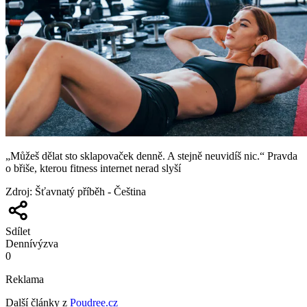
„Můžeš dělat sto sklapovaček denně. A stejně neuvidíš nic.“ Pravda
o břiše, kterou fitness internet nerad slyší
Zdroj
:
Šťavnatý příběh - Čeština
Sdílet
Denní
výzva
0
Reklama
Další články z
Poudree.cz