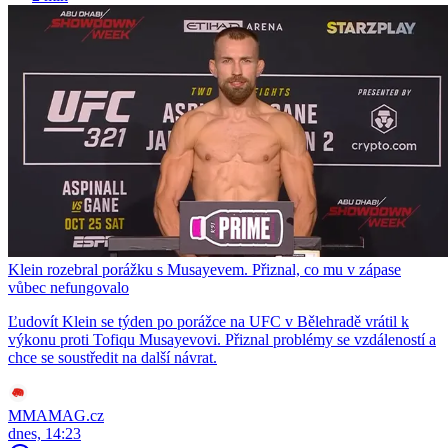
Klein rozebral porážku s Musayevem. Přiznal, co mu v zápase
vůbec nefungovalo
Ľudovít Klein se týden po porážce na UFC v Bělehradě vrátil k
výkonu proti Tofiqu Musayevovi. Přiznal problémy se vzdáleností a
chce se soustředit na další návrat.
MMAMAG.cz
dnes, 14:23