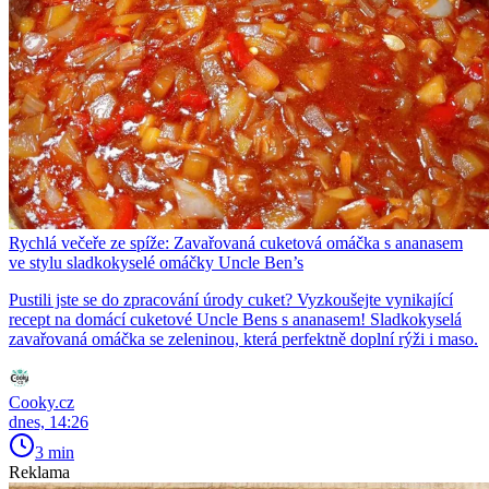
Rychlá večeře ze spíže: Zavařovaná cuketová omáčka s ananasem
ve stylu sladkokyselé omáčky Uncle Ben’s
Pustili jste se do zpracování úrody cuket? Vyzkoušejte vynikající
recept na domácí cuketové Uncle Bens s ananasem! Sladkokyselá
zavařovaná omáčka se zeleninou, která perfektně doplní rýži i maso.
Cooky.cz
dnes, 14:26
3 min
Reklama