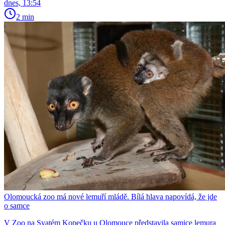
dnes, 13:54
2 min
Olomoucká zoo má nové lemuří mládě. Bílá hlava napovídá, že jde
o samce
V Zoo na Svatém Kopečku u Olomouce představila samice lemura