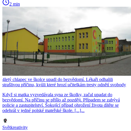
2 min
4letý chlapec ve školce upadl do bezvědomí. Lékaři odhalili
strašlivou příčinu, kvůli které hrozí učitelkám tresty odnětí svobody
Když si matka vyzvedávala syna ze školky, začal upadat do
bezvědomí. Na příčinu se přišlo až později. Případem se zabývá
policie a zastupitelství. Šokující případ ohrožení života dítěte se
odehrál v jedné polské mateřské škole. [...]...
Světkreativity