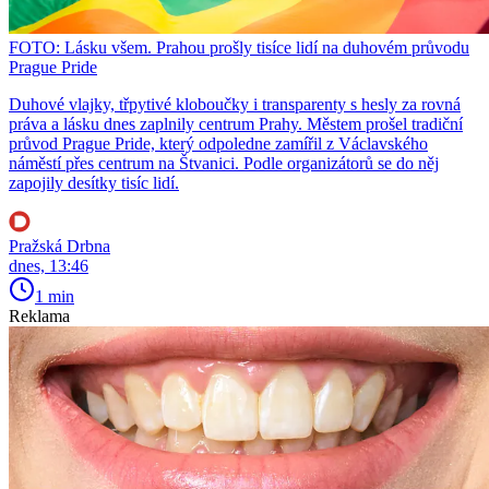
FOTO: Lásku všem. Prahou prošly tisíce lidí na duhovém průvodu
Prague Pride
Duhové vlajky, třpytivé kloboučky i transparenty s hesly za rovná
práva a lásku dnes zaplnily centrum Prahy. Městem prošel tradiční
průvod Prague Pride, který odpoledne zamířil z Václavského
náměstí přes centrum na Štvanici. Podle organizátorů se do něj
zapojily desítky tisíc lidí.
Pražská Drbna
dnes, 13:46
1 min
Reklama