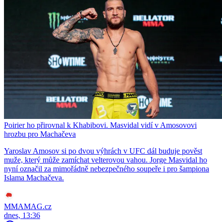
Poirier ho přirovnal k Khabibovi. Masvidal vidí v Amosovovi
hrozbu pro Machačeva
Yaroslav Amosov si po dvou výhrách v UFC dál buduje pověst
muže, který může zamíchat velterovou vahou. Jorge Masvidal ho
nyní označil za mimořádně nebezpečného soupeře i pro šampiona
Islama Machačeva.
MMAMAG.cz
dnes, 13:36