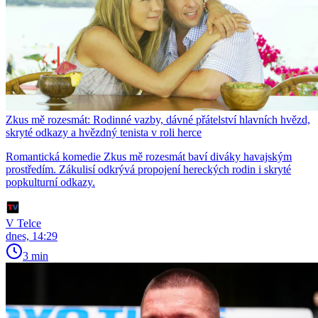
Zkus mě rozesmát: Rodinné vazby, dávné přátelství hlavních hvězd,
skryté odkazy a hvězdný tenista v roli herce
Romantická komedie Zkus mě rozesmát baví diváky havajským
prostředím. Zákulisí odkrývá propojení hereckých rodin i skryté
popkulturní odkazy.
V Telce
dnes, 14:29
3 min