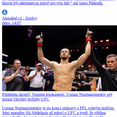
hlavní být alternativou právě pro tyto lidi,“ má jasno Pláteník.
Aktuálně.cz - Zprávy
dnes, 14:07
Pimbletta ukončí, Topuriu knokautuje. Usman Nurmagomedov prý
porazí všechny hvězdy UFC
Usman Nurmagomedov je po konci smlouvy s PFL volným hráčem.
Jeho manažer Ali Abdelaziz už mluví o UFC a tvrdí, že většina