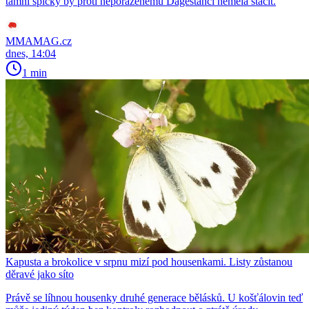
tamní špičky by proti neporaženému Dagestánci neměla stačit.
MMAMAG.cz
dnes, 14:04
1 min
Kapusta a brokolice v srpnu mizí pod housenkami. Listy zůstanou
děravé jako síto
Právě se líhnou housenky druhé generace bělásků. U košťálovin teď