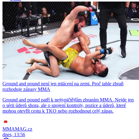
Ground and pound není jen mlácení na zemi. Proč tahle zbraň
rozhoduje zápasy MMA
Ground and pound patří k nejtypičtějším zbraním MMA. Nejde jen
o sérii úderů shora, ale o spojení kontroly, pozice a úderů, které
mohou otevřít cestu k TKO nebo rozhodnout celý zápas.
MMAMAG.cz
dnes, 13:56