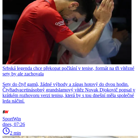
Srbská legenda chce překopat počítání v tenise, formát na tři vítězné
sety by ale zachovala
Sety do čtyř gamů, žádné výhody a zápas hotový do dvou hodin.
Čtyřiadvacetinásobný grandslamový vítěz Novak Djokovič popsal v
krátkém rozhovoru verzi tenisu, která by s tou dnešní měla společné
leda náčiní.
SportWin
dnes, 07:26
2 min