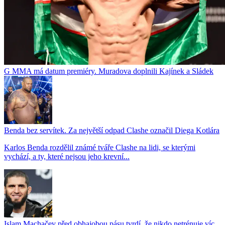
G MMA má datum premiéry. Muradova doplnili Kajínek a Sládek
Benda bez servítek. Za největší odpad Clashe označil Diega Kotlára
Karlos Benda rozdělil známé tváře Clashe na lidi, se kterými
vychází, a ty, které nejsou jeho krevní...
Islam Machačev před obhajobou pásu tvrdí, že nikdo netrénuje víc