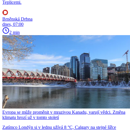
Teplicemi.
Brněnská Drbna
dnes, 07:00
2 min
Evropa se může proměnit v mrazivou Kanadu, varují vědci. Změna
klimatu hrozí už v tomto století
Zatímco Londýn si v lednu užívá 8 °C, Calgary na stejné šířce