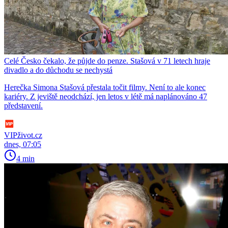
Celé Česko čekalo, že půjde do penze. Stašová v 71 letech hraje
divadlo a do důchodu se nechystá
Herečka Simona Stašová přestala točit filmy. Není to ale konec
kariéry. Z jeviště neodchází, jen letos v létě má naplánováno 47
představení.
VIPživot.cz
dnes, 07:05
4 min