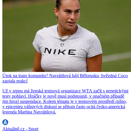
Útok na trans komunitu? Navrátilová hájí Bělorusku, hvězdná Coco
zaujala reakcí
Už v srpnu má ženská tenisová organizace WTA začít s genetickými
testy pohlaví. Hráčky je nově musí podstoupit, v opačném případě
jim hrozí suspendace. Kolem tématu je v tenisovém prostředí rušno,
v epicentru vášnivých diskusí se přitom často ocitá česko-americká
legenda Martina Navrátilová.
Aktuálně.cz - Sport