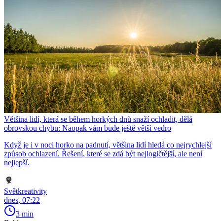
Většina lidí, která se během horkých dnů snaží ochladit, dělá
obrovskou chybu: Naopak vám bude ještě větší vedro
Když je i v noci horko na padnutí, většina lidí hledá co nejrychlejší
způsob ochlazení. Řešení, které se zdá být nejlogičtější, ale není
nejlepší.
Světkreativity
dnes, 07:22
3 min