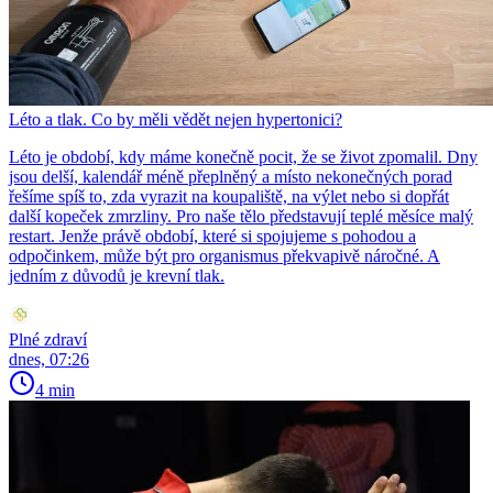
Léto a tlak. Co by měli vědět nejen hypertonici?
Léto je období, kdy máme konečně pocit, že se život zpomalil. Dny
jsou delší, kalendář méně přeplněný a místo nekonečných porad
řešíme spíš to, zda vyrazit na koupaliště, na výlet nebo si dopřát
další kopeček zmrzliny. Pro naše tělo představují teplé měsíce malý
restart. Jenže právě období, které si spojujeme s pohodou a
odpočinkem, může být pro organismus překvapivě náročné. A
jedním z důvodů je krevní tlak.
Plné zdraví
dnes, 07:26
4 min