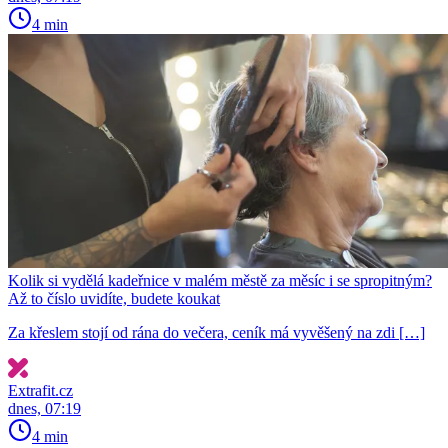
4 min
Kolik si vydělá kadeřnice v malém městě za měsíc i se spropitným?
Až to číslo uvidíte, budete koukat
Za křeslem stojí od rána do večera, ceník má vyvěšený na zdi […]
Extrafit.cz
dnes, 07:19
4 min