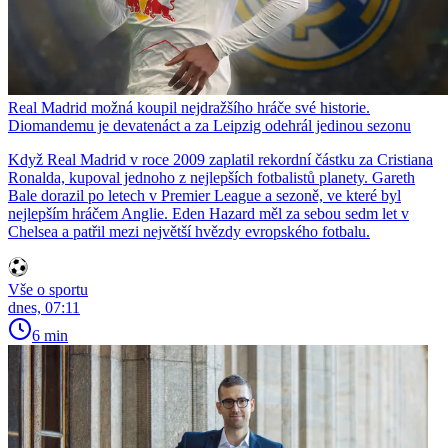
Real Madrid možná koupil nejdražšího hráče své historie.
Diomandemu je devatenáct a za Leipzig odehrál jedinou sezonu
Když Real Madrid v roce 2009 zaplatil rekordní částku za Cristiana
Ronalda, kupoval jednoho z nejlepších fotbalistů planety. Gareth
Bale dorazil po letech v Premier League a sezoně, ve které byl
nejlepším hráčem Anglie. Eden Hazard měl za sebou sedm let v
Chelsea a patřil mezi největší hvězdy evropského fotbalu.
Vše o sportu
dnes, 07:11
6 min