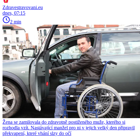
Zdravestravovani.eu
dnes, 07:15
2 min
Žena se zamilovala do zdravotně postiženého muže, kterého si
rozhodla vzít. Nastávající manžel pro ni v jejich velký den připravil
překvapení, které vhání slzy do očí