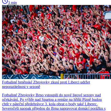
3 min
Fotbalisté brněnské Zbrojovky zkusí proti Liberci udržet
neporazitelnost v sezoně
Fotbalisté Zbrojovky Brno vstoupili do nové ligové sezony nad
očekávání. Po výhře nad Spartou a remíze na hřišti Plzně budou
chtít v páteční předehrávce 3. kola obrat o body také Liberec.
Severočeši naopak přijedou do Brna napravovat domácí porážku s