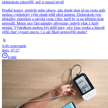
elektrokolo zdravější, než si mnozí myslí
Prudké kopce, protivítr nebo obava, zda zbude dost sil na cestu zpět,
mohou cyklistický výlet zhatit ještě před startem. Elektrokolo tyto
překážky zmenšuje a otevírá cestu i těm, kteří by si na běžném kole
netroufli. Motor sice část námahy převezme, pohyb však z jízdy
nemizí. Výsledkem mohou být delší trasy, více času venku a hlavně
větší chuť vyrazit znovu. Co ale říkají nejnovější studie?
Svět cestovatele
dnes, 07:27
4 min