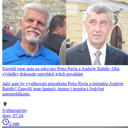
Navrhli jsme auta na míru pro Petra Pavla a Andreje Babiše: Oba
výsledky dokonale opovídají jejich povahám
Jaké auto by vystihovalo prezidenta Petra Pavla a premiéra Andreje
Babiše? Zapojili jsme fantazii, humor i inspiraci českými
automobilkami.
Světkreativity
dnes, 07:24
2 min