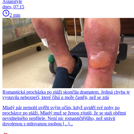
Asianstyle
dnes, 07:15
2 min
Romantická procházka po pláži skončila dramatem. Jediná chyba je
vystavila nebezpečí, které číhá u moře častěji, než se zdá
Mladý pár nemohl uvěřit svým očím, když uviděl své nohy po
procházce po pláži. Mladý muž se ženou zjistili, že se stali obětmi
neviditelného nepřítele. Není nic romantičtějšího, než strávit
dovolenou s milovanou osobou [...]...