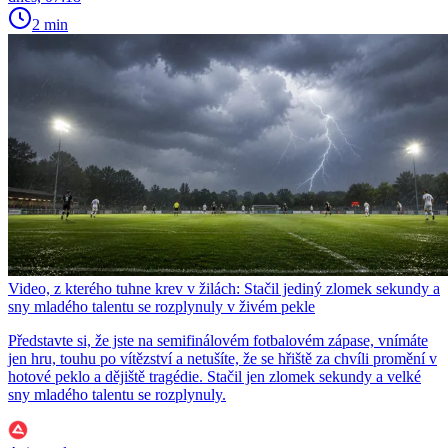
2 min
Video, z kterého tuhne krev v žilách: Stačil jediný zlomek sekundy a
sny mladého talentu se rozplynuly v živém pekle
Představte si, že jste na semifinálovém fotbalovém zápase, vnímáte
jen hru, touhu po vítězství a netušíte, že se hřiště za chvíli promění v
hotové peklo a dějiště tragédie. Stačil jen zlomek sekundy a velké
sny mladého talentu se rozplynuly.