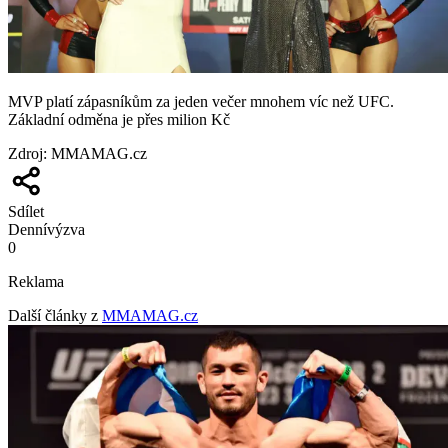
MVP platí zápasníkům za jeden večer mnohem víc než UFC.
Základní odměna je přes milion Kč
Zdroj
:
MMAMAG.cz
Sdílet
Denní
výzva
0
Reklama
Další články z
MMAMAG.cz