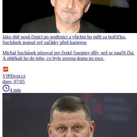
Jako dítě nosil čepici po sestřenici a všichni ho měli za holčičku.
Suchánek popsal své začátky před kamerou
Michal Suchánek pózoval pro české časopisy dřív, než se naučil číst.
A oblékali ho do toho, co bylo zrovna doma po ruce.
VIPživot.cz
dnes, 07:05
4 min