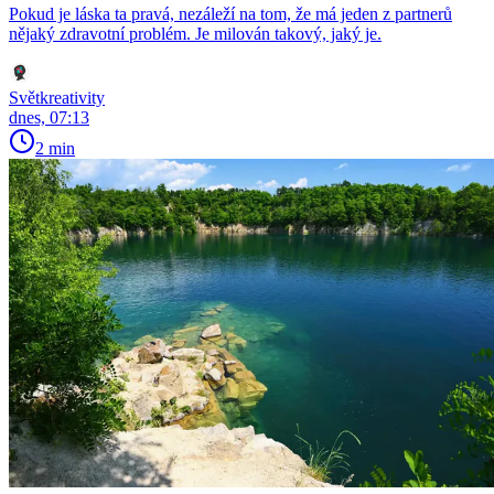
Pokud je láska ta pravá, nezáleží na tom, že má jeden z partnerů
nějaký zdravotní problém. Je milován takový, jaký je.
Světkreativity
dnes, 07:13
2 min