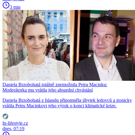
3 min
Daniela Brzobohatá totálně znemožnila Petra Macinku:
Moderátorka mu vrátila jeho absurdní chvástání
Daniela Brzobohatá z Islandu připomněla úbytek ledovců a ironicky
vrátila Petru Macinkovi jeho výrok o konci klimatické krize.
In-lifestyle.cz
dnes, 07:19