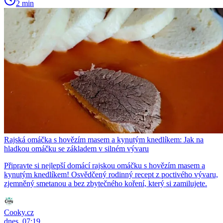
2 min
Rajská omáčka s hovězím masem a kynutým knedlíkem: Jak na
hladkou omáčku se základem v silném vývaru
Připravte si nejlepší domácí rajskou omáčku s hovězím masem a
kynutým knedlíkem! Osvědčený rodinný recept z poctivého vývaru,
zjemněný smetanou a bez zbytečného koření, který si zamilujete.
Cooky.cz
dnes, 07:19