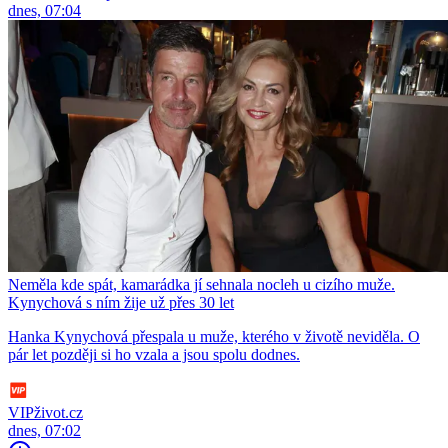
dnes, 07:04
Neměla kde spát, kamarádka jí sehnala nocleh u cizího muže.
Kynychová s ním žije už přes 30 let
Hanka Kynychová přespala u muže, kterého v životě neviděla. O
pár let později si ho vzala a jsou spolu dodnes.
VIPživot.cz
dnes, 07:02