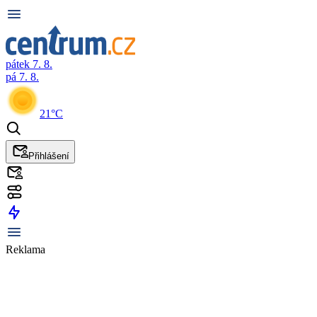
pátek 7. 8.
pá 7. 8.
21°C
Přihlášení
Reklama