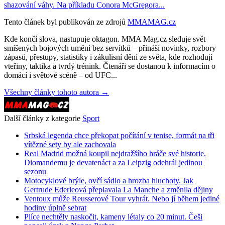
shazování váhy. Na příkladu Conora McGregora...
Tento článek byl publikován ze zdrojů
MMAMAG.cz
Kde končí slova, nastupuje oktagon. MMA Mag.cz sleduje svět
smíšených bojových umění bez servítků – přináší novinky, rozbory
zápasů, přestupy, statistiky i zákulisní dění ze světa, kde rozhodují
vteřiny, taktika a tvrdý trénink. Čtenáři se dostanou k informacím o
domácí i světové scéně – od UFC...
Všechny články tohoto autora →
Další články z kategorie
Sport
Srbská legenda chce překopat počítání v tenise, formát na tři
vítězné sety by ale zachovala
Real Madrid možná koupil nejdražšího hráče své historie.
Diomandemu je devatenáct a za Leipzig odehrál jedinou
sezonu
Motocyklové brýle, ovčí sádlo a hrozba hluchoty. Jak
Gertrude Ederleová přeplavala La Manche a změnila dějiny
Ventoux může Reusserové Tour vyhrát. Nebo jí během jediné
hodiny úplně sebrat
Plíce nechtěly naskočit, kameny létaly co 20 minut. Češi