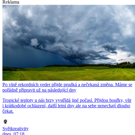
Reklama
Po vlně rekordních veder přijde prudká a nečekaná změna. Máme se
pořádně připravit už na následující dny
Tropické teploty u nás brzy vystřídá jiné počasí. Přijdou bouřky, vítr
i krátkodobé ochlazení, další letní dny ale na sebe nenechají dlouho
čekat.
Světkreativity
dnes, 07:18