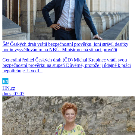
Šéf Českých drah vrátil bezpečnostní prověrku, loni strávil desítky
hodin vysvětlováním na NBÚ. Ministr nechá situaci prověřit
Generální ředitel Českých drah (ČD) Michal Krapinec vrátil svou
bezpečnostní prověrku na stupeň Důvěrné, protože ji údajně k práci
nepotřebuje. Uvedl...
HN.cz
dnes, 07:07