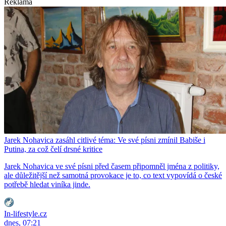
Reklama
Jarek Nohavica zasáhl citlivé téma: Ve své písni zmínil Babiše i
Putina, za což čelí drsné kritice
Jarek Nohavica ve své písni před časem připomněl jména z politiky,
ale důležitější než samotná provokace je to, co text vypovídá o české
potřebě hledat viníka jinde.
In-lifestyle.cz
dnes, 07:21