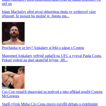
než on
Islam Machačev před první obhajobou titulu ve welterové váze
připustil, že porazit ho možné je. Jistotu mu...
Procházka je ze hry? Ankalaev si řekl o zápas s Costou
Magomed Ankalaev veřejně zatlačil na UFC a vyzval Paula Costu.
Pokud vedení na duel skutečně kývne, Jiří...
Cro Cop označil shazování za podvod a jako příklad použil Conora
McGregora
Starší výrok Mirka Cro Copa znovu rozvířil debatu o extrémním