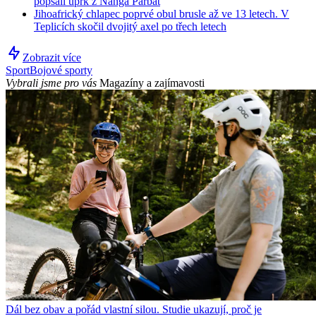
popsali úprk z Nanga Parbat
Jihoafrický chlapec poprvé obul brusle až ve 13 letech. V
Teplicích skočil dvojitý axel po třech letech
Zobrazit více
Sport
Bojové sporty
Vybrali jsme pro vás
Magazíny a zajímavosti
Dál bez obav a pořád vlastní silou. Studie ukazují, proč je