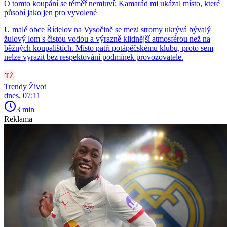
O tomto koupání se téměř nemluví: Kamarád mi ukázal místo, které
působí jako jen pro vyvolené
U malé obce Řídelov na Vysočině se mezi stromy ukrývá bývalý
žulový lom s čistou vodou a výrazně klidnější atmosférou než na
běžných koupalištích. Místo patří potápěčskému klubu, proto sem
nelze vyrazit bez respektování podmínek provozovatele.
Trendy Život
dnes, 07:11
3 min
Reklama