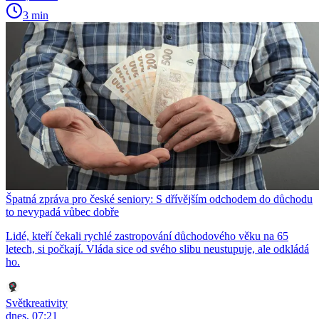
3 min
Špatná zpráva pro české seniory: S dřívějším odchodem do důchodu
to nevypadá vůbec dobře
Lidé, kteří čekali rychlé zastropování důchodového věku na 65
letech, si počkají. Vláda sice od svého slibu neustupuje, ale odkládá
ho.
Světkreativity
dnes, 07:21