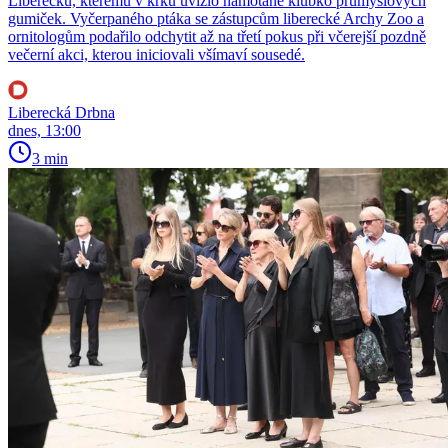
Liberecku, kterému v krku uvízlo namotané klubko průmyslových
gumiček. Vyčerpaného ptáka se zástupcům liberecké Archy Zoo a
ornitologům podařilo odchytit až na třetí pokus při včerejší pozdně
večerní akci, kterou iniciovali všímaví sousedé.
Liberecká Drbna
dnes, 13:00
3 min