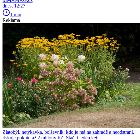
MMAMAG.cz
dnes, 12:27
1 min
Reklama
Zlatobýl, netýkavka, bolševník: kdo je má na zahradě a neodstraní,
riskuje pokutu až 2 miliony Kč. Stačí i jeden keř