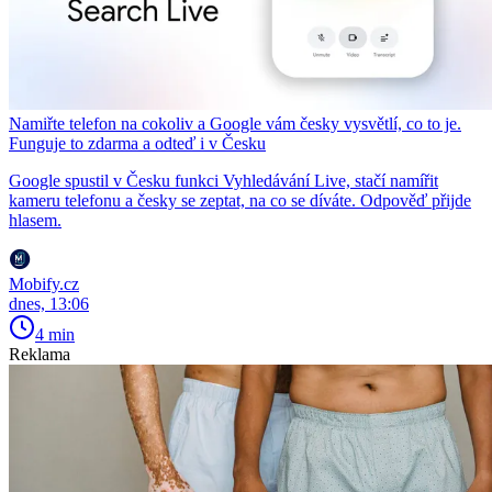
Namiřte telefon na cokoliv a Google vám česky vysvětlí, co to je.
Funguje to zdarma a odteď i v Česku
Google spustil v Česku funkci Vyhledávání Live, stačí namířit
kameru telefonu a česky se zeptat, na co se díváte. Odpověď přijde
hlasem.
Mobify.cz
dnes, 13:06
4 min
Reklama