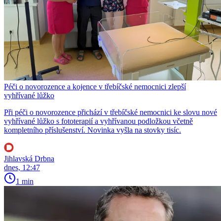
Péči o novorozence a kojence v třebíčské nemocnici zlepší
vyhřívané lůžko
Při péči o novorozence přichází v třebíčské nemocnici ke slovu nové
vyhřívané lůžko s fototerapií a vyhřívanou podložkou včetně
kompletního příslušenství. Novinka vyšla na stovky tisíc.
Jihlavská Drbna
dnes, 12:47
1 min