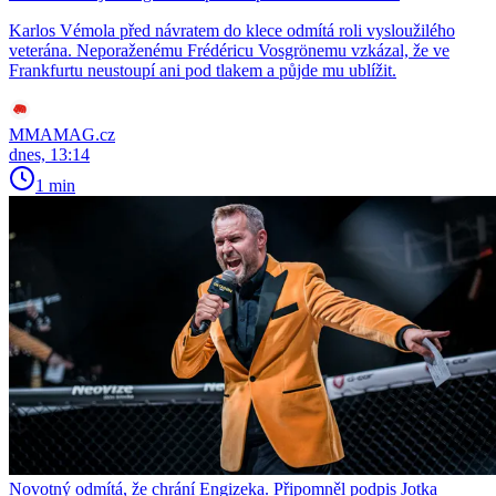
Karlos Vémola před návratem do klece odmítá roli vysloužilého
veterána. Neporaženému Frédéricu Vosgrönemu vzkázal, že ve
Frankfurtu neustoupí ani pod tlakem a půjde mu ublížit.
MMAMAG.cz
dnes, 13:14
1 min
Novotný odmítá, že chrání Engizeka. Připomněl podpis Jotka