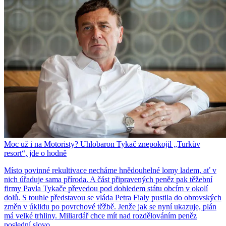
Moc už i na Motoristy? Uhlobaron Tykač znepokojil „Turkův
resort“, jde o hodně
Místo povinné rekultivace necháme hnědouhelné lomy ladem, ať v
nich úřaduje sama příroda. A část připravených peněz pak těžební
firmy Pavla Tykače převedou pod dohledem státu obcím v okolí
dolů. S touhle představou se vláda Petra Fialy pustila do obrovských
změn v úklidu po povrchové těžbě. Jenže jak se nyní ukazuje, plán
má velké trhliny. Miliardář chce mít nad rozdělováním peněz
poslední slovo.