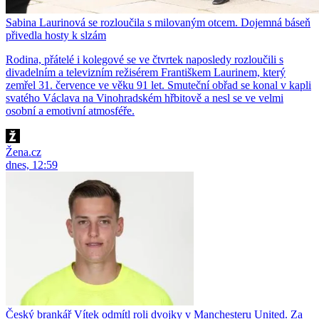
Sabina Laurinová se rozloučila s milovaným otcem. Dojemná báseň
přivedla hosty k slzám
Rodina, přátelé i kolegové se ve čtvrtek naposledy rozloučili s
divadelním a televizním režisérem Františkem Laurinem, který
zemřel 31. července ve věku 91 let. Smuteční obřad se konal v kapli
svatého Václava na Vinohradském hřbitově a nesl se ve velmi
osobní a emotivní atmosféře.
Žena.cz
dnes, 12:59
Český brankář Vítek odmítl roli dvojky v Manchesteru United. Za