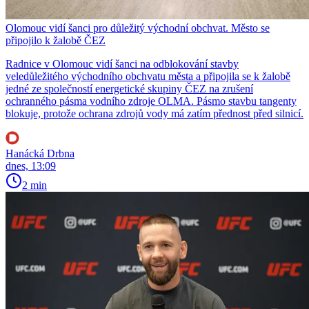
Olomouc vidí šanci pro důležitý východní obchvat. Město se
připojilo k žalobě ČEZ
Radnice v Olomouc vidí šanci na odblokování stavby
veledůležitého východního obchvatu města a připojila se k žalobě
jedné ze společností energetické skupiny ČEZ na zrušení
ochranného pásma vodního zdroje OLMA. Pásmo stavbu tangenty
blokuje, protože ochrana zdrojů vody má zatím přednost před silnicí.
Hanácká Drbna
dnes, 13:09
2 min