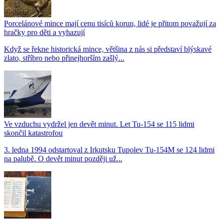
Porcelánové mince mají cenu tisíců korun, lidé je přitom považují za
hračky pro děti a vyhazují
Když se řekne historická mince, většina z nás si představí blýskavé
zlato, stříbro nebo přinejhorším zašlý...
Ve vzduchu vydržel jen devět minut. Let Tu-154 se 115 lidmi
skončil katastrofou
3. ledna 1994 odstartoval z Irkutsku Tupolev Tu-154M se 124 lidmi
na palubě. O devět minut později už...