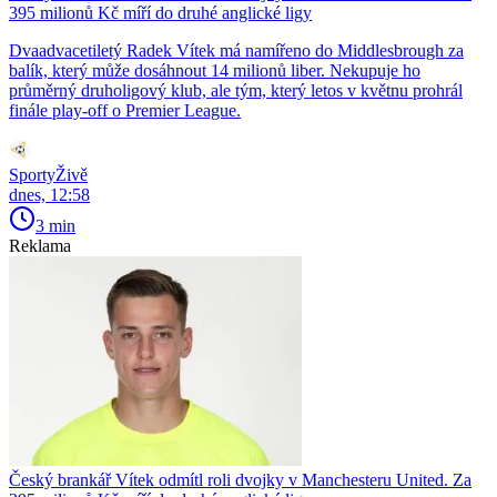
395 milionů Kč míří do druhé anglické ligy
Dvaadvacetiletý Radek Vítek má namířeno do Middlesbrough za
balík, který může dosáhnout 14 milionů liber. Nekupuje ho
průměrný druholigový klub, ale tým, který letos v květnu prohrál
finále play-off o Premier League.
SportyŽivě
dnes, 12:58
3 min
Reklama
Český brankář Vítek odmítl roli dvojky v Manchesteru United. Za