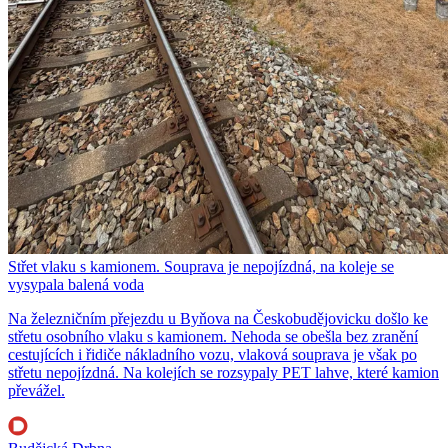
Střet vlaku s kamionem. Souprava je nepojízdná, na koleje se
vysypala balená voda
Na železničním přejezdu u Byňova na Českobudějovicku došlo ke
střetu osobního vlaku s kamionem. Nehoda se obešla bez zranění
cestujících i řidiče nákladního vozu, vlaková souprava je však po
střetu nepojízdná. Na kolejích se rozsypaly PET lahve, které kamion
převážel.