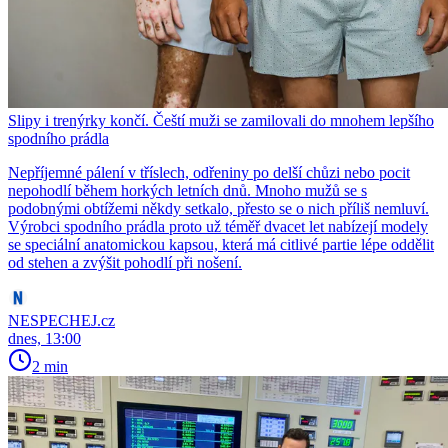
Slipy i trenýrky končí. Čeští muži se zamilovali do mnohem lepšího
spodního prádla
Nepříjemné pálení v tříslech, odřeniny po delší chůzi nebo pocit
nepohodlí během horkých letních dnů. Mnoho mužů se s
podobnými obtížemi někdy setkalo, přesto se o nich příliš nemluví.
Výrobci spodního prádla proto už téměř dvacet let nabízejí modely
se speciální anatomickou kapsou, která má citlivé partie lépe oddělit
od stehen a zvýšit pohodlí při nošení.
NESPECHEJ.cz
dnes, 13:00
2 min