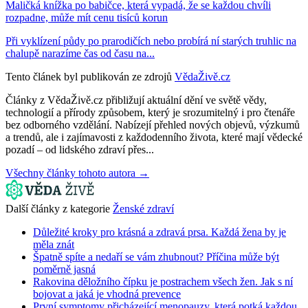
Maličká knížka po babičce, která vypadá, že se každou chvíli
rozpadne, může mít cenu tisíců korun
Při vyklízení půdy po prarodičích nebo probírá ní starých truhlic na
chalupě narazíme čas od času na...
Tento článek byl publikován ze zdrojů
VědaŽivě.cz
Články z VědaŽivě.cz přibližují aktuální dění ve světě vědy,
technologií a přírody způsobem, který je srozumitelný i pro čtenáře
bez odborného vzdělání. Nabízejí přehled nových objevů, výzkumů
a trendů, ale i zajímavosti z každodenního života, které mají vědecké
pozadí – od lidského zdraví přes...
Všechny články tohoto autora →
Další články z kategorie
Ženské zdraví
Důležité kroky pro krásná a zdravá prsa. Každá žena by je
měla znát
Špatně spíte a nedaří se vám zhubnout? Příčina může být
poměrně jasná
Rakovina děložního čípku je postrachem všech žen. Jak s ní
bojovat a jaká je vhodná prevence
První symptomy přicházející menopauzy, která potká každou