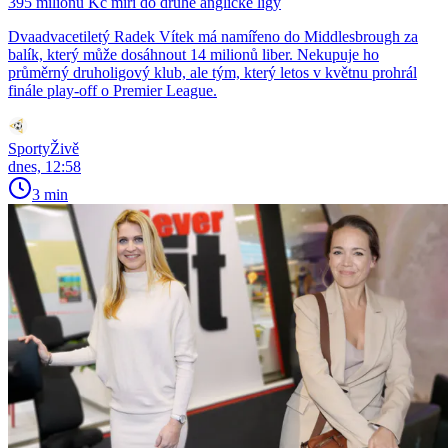
395 milionů Kč míří do druhé anglické ligy
Dvaadvacetiletý Radek Vítek má namířeno do Middlesbrough za
balík, který může dosáhnout 14 milionů liber. Nekupuje ho
průměrný druholigový klub, ale tým, který letos v květnu prohrál
finále play-off o Premier League.
SportyŽivě
dnes, 12:58
3 min