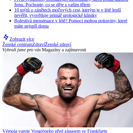
ženu. Pochopte, co se děje s vaším tělem
10 mýtů o zánětech močových cest, kterým je v létě lepší
nevěřit, vysvětluje primář urologické kliniky
Bolestivá menstruace v létě? Pomoci mohou potraviny, které
máte nejspíš doma
Zobrazit více
Ženské centrum
Zdraví
Ženské zdraví
Vybrali jsme pro vás
Magazíny a zajímavosti
Vémola varuje Vosgröneho před zápasem ve Frankfurtu