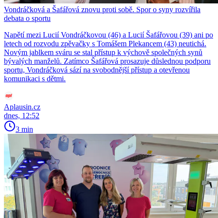
Vondráčková a Šafářová znovu proti sobě. Spor o syny rozvířila
debata o sportu
Napětí mezi Lucií Vondráčkovou (46) a Lucií Šafářovou (39) ani po
letech od rozvodu zpěvačky s Tomášem Plekancem (43) neutichá.
Novým jablkem sváru se stal přístup k výchově společných synů
bývalých manželů. Zatímco Šafářová prosazuje důslednou podporu
sportu, Vondráčková sází na svobodnější přístup a otevřenou
komunikaci s dětmi.
Aplausin.cz
dnes, 12:52
3 min