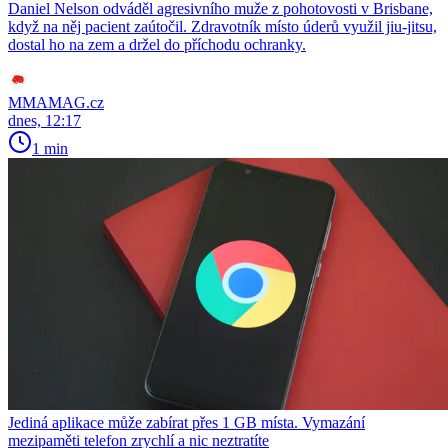
Daniel Nelson odváděl agresivního muže z pohotovosti v Brisbane,
když na něj pacient zaútočil. Zdravotník místo úderů využil jiu-jitsu,
dostal ho na zem a držel do příchodu ochranky.
MMAMAG.cz
dnes, 12:17
1 min
Jediná aplikace může zabírat přes 1 GB místa. Vymazání
mezipaměti telefon zrychlí a nic neztratíte