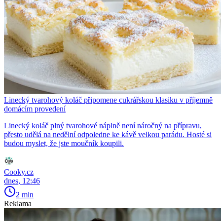
Linecký tvarohový koláč připomene cukrářskou klasiku v příjemně
domácím provedení
Linecký koláč plný tvarohové náplně není náročný na přípravu,
přesto udělá na nedělní odpoledne ke kávě velkou parádu. Hosté si
budou myslet, že jste moučník koupili.
Cooky.cz
dnes, 12:46
2 min
Reklama