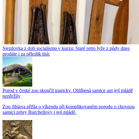
Sjezdovka z dob socialismu v kurzu: Staré retro lyže z půdy dnes
prodáte i za několik tisíc
Porod v české zoo skončil tragicky. Oblíbená samice ani její mládě
nepřežily
Zoo Jihlava přišla o víkendu při komplikovaném porodu o chovnou
samici zebry Burchellovy i její mládě.