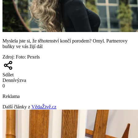
Myslela jste si, že těhotenství končí porodem? Omyl. Partnerovy
buňky ve vás žijí dál
Zdroj
:
Foto: Pexels
Sdílet
Denní
výzva
0
Reklama
Další články z
VědaŽivě.cz