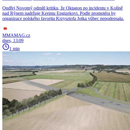
Ondřej Novotný odmítl kritiku, že Oktagon po incidentu v Kolíně
nad Rýnem nadržuje Kerimu Engizekovi. Podle promotéra by
organizace polského favorita Krzysztofa Jotka vůbec nepodepsala.
MMAMAG.cz
dnes, 13:09
1 min