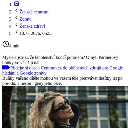
Ženské centrum
Zdraví
Ženské zdraví
10. 6. 2026, 06:53
4 min
Myslela jste si, že těhotenství končí porodem? Omyl. Partnerovy
buňky ve vás žijí dál
Přidejte si obsah Centrum.cz do oblíbených zdrojů pro Google
hledání a Google zprávy
Buňky vašeho dítěte mohou ve vašem těle přetrvávat desítky let po
porodu, a nesou i geny jeho otce.