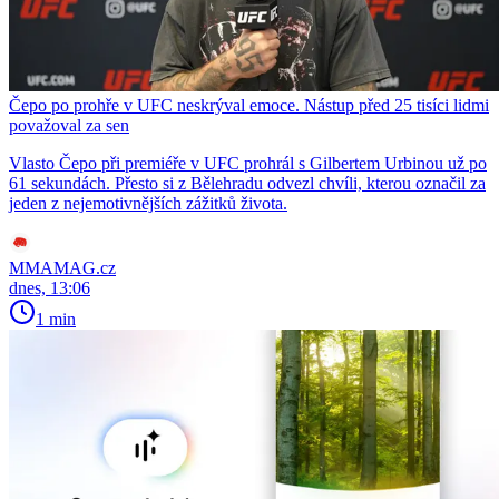
Čepo po prohře v UFC neskrýval emoce. Nástup před 25 tisíci lidmi
považoval za sen
Vlasto Čepo při premiéře v UFC prohrál s Gilbertem Urbinou už po
61 sekundách. Přesto si z Bělehradu odvezl chvíli, kterou označil za
jeden z nejemotivnějších zážitků života.
MMAMAG.cz
dnes, 13:06
1 min