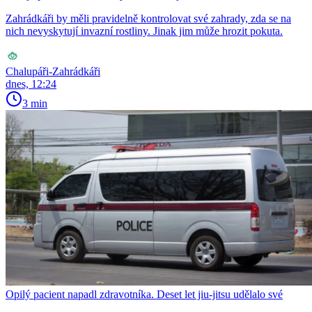
Zahrádkáři by měli pravidelně kontrolovat své zahrady, zda se na
nich nevyskytují invazní rostliny. Jinak jim může hrozit pokuta.
Chalupáři-Zahrádkáři
dnes, 12:24
3 min
Opilý pacient napadl zdravotníka. Deset let jiu-jitsu udělalo své