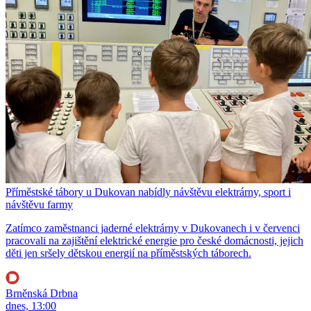
Příměstské tábory u Dukovan nabídly návštěvu elektrárny, sport i
návštěvu farmy
Zatímco zaměstnanci jaderné elektrárny v Dukovanech i v červenci
pracovali na zajištění elektrické energie pro české domácnosti, jejich
děti jen sršely dětskou energií na příměstských táborech.
Brněnská Drbna
dnes, 13:00