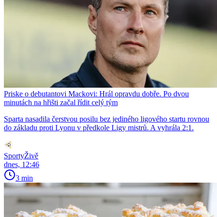
Priske o debutantovi Mackovi: Hrál opravdu dobře. Po dvou
minutách na hřišti začal řídit celý tým
Sparta nasadila čerstvou posilu bez jediného ligového startu rovnou
do základu proti Lyonu v předkole Ligy mistrů. A vyhrála 2:1.
SportyŽivě
dnes, 12:46
3 min