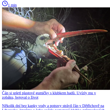
1 min
Čáp si spletl plastové gumičky s klubkem hadů. Uvízly mu v
zobáku, bojoval o život
Několik dní bez kapky vody a potravy strávil čáp v Dětřichově na