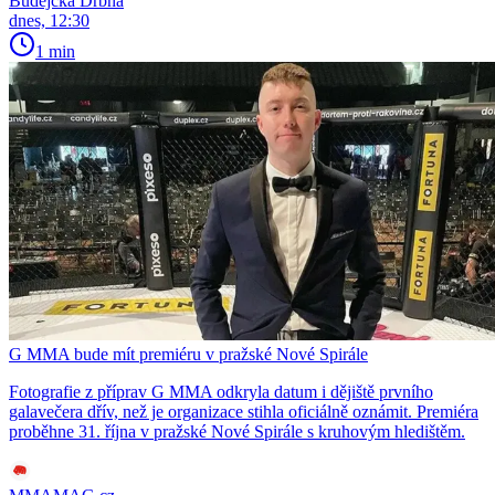
Budějcká Drbna
dnes, 12:30
1 min
G MMA bude mít premiéru v pražské Nové Spirále
Fotografie z příprav G MMA odkryla datum i dějiště prvního
galavečera dřív, než je organizace stihla oficiálně oznámit. Premiéra
proběhne 31. října v pražské Nové Spirále s kruhovým hledištěm.