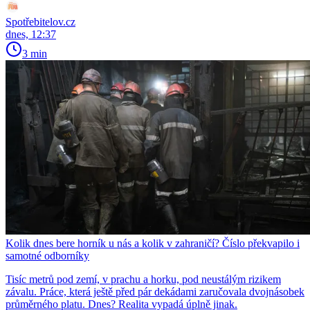
Spotřebitelov.cz
dnes, 12:37
3 min
Kolik dnes bere horník u nás a kolik v zahraničí? Číslo překvapilo i
samotné odborníky
Tisíc metrů pod zemí, v prachu a horku, pod neustálým rizikem
závalu. Práce, která ještě před pár dekádami zaručovala dvojnásobek
průměrného platu. Dnes? Realita vypadá úplně jinak.