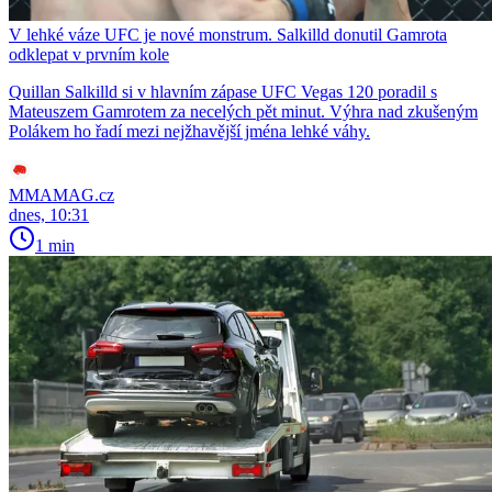
V lehké váze UFC je nové monstrum. Salkilld donutil Gamrota
odklepat v prvním kole
Quillan Salkilld si v hlavním zápase UFC Vegas 120 poradil s
Mateuszem Gamrotem za necelých pět minut. Výhra nad zkušeným
Polákem ho řadí mezi nejžhavější jména lehké váhy.
MMAMAG.cz
dnes, 10:31
1 min