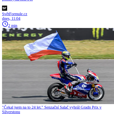
SvětFormule.cz
dnes, 11:04
2 min
"Čekal jsem na to 24 let." Senzační Salač vyhrál Gradn Prix v
Silverstonu