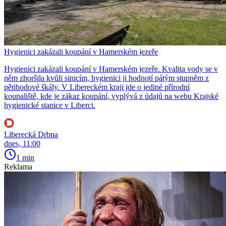
Hygienici zakázali koupání v Hamerském jezeře
Hygienici zakázali koupání v Hamerském jezeře. Kvalita vody se v
něm zhoršila kvůli sinicím, hygienici ji hodnotí pátým stupněm z
pětibodové škály. V Libereckém kraji jde o jediné přírodní
koupaliště, kde je zákaz koupání, vyplývá z údajů na webu Krajské
hygienické stanice v Liberci.
Liberecká Drbna
dnes, 11:00
1 min
Reklama