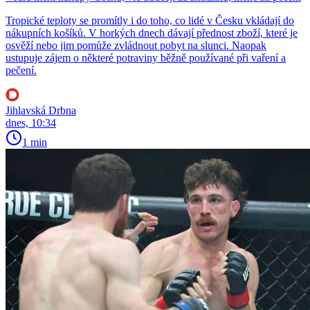
Tropické teploty se promítly i do toho, co lidé v Česku vkládají do
nákupních košíků. V horkých dnech dávají přednost zboží, které je
osvěží nebo jim pomůže zvládnout pobyt na slunci. Naopak
ustupuje zájem o některé potraviny běžně používané při vaření a
pečení.
Jihlavská Drbna
dnes, 10:34
1 min