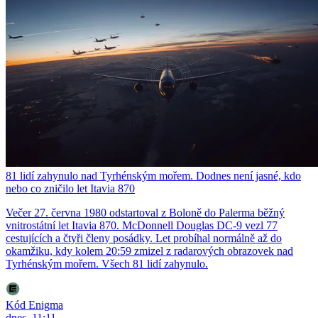
81 lidí zahynulo nad Tyrhénským mořem. Dodnes není jasné, kdo
nebo co zničilo let Itavia 870
Večer 27. června 1980 odstartoval z Boloně do Palerma běžný
vnitrostátní let Itavia 870. McDonnell Douglas DC-9 vezl 77
cestujících a čtyři členy posádky. Let probíhal normálně až do
okamžiku, kdy kolem 20:59 zmizel z radarových obrazovek nad
Tyrhénským mořem. Všech 81 lidí zahynulo.
Kód Enigma
dnes, 11:11