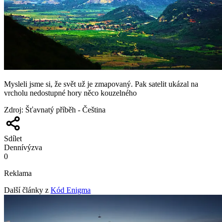
Mysleli jsme si, že svět už je zmapovaný. Pak satelit ukázal na
vrcholu nedostupné hory něco kouzelného
Zdroj
:
Šťavnatý příběh - Čeština
Sdílet
Denní
výzva
0
Reklama
Další články z
Kód Enigma