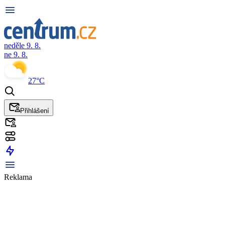
neděle 9. 8.
ne 9. 8.
27°C
Přihlášení
Reklama