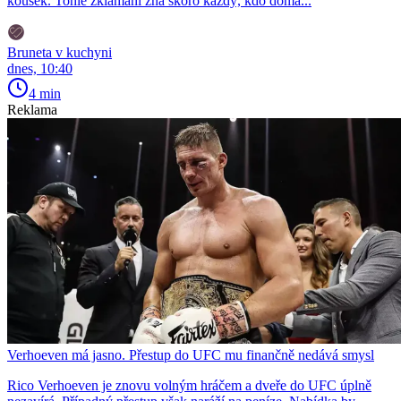
kousek. Tohle zklamání zná skoro každý, kdo doma...
Bruneta v kuchyni
dnes, 10:40
4 min
Reklama
Verhoeven má jasno. Přestup do UFC mu finančně nedává smysl
Rico Verhoeven je znovu volným hráčem a dveře do UFC úplně