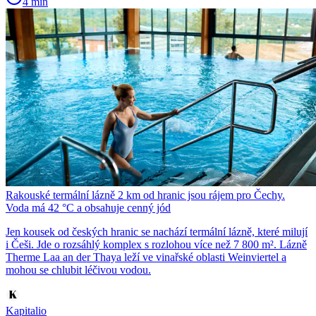
4 min
Rakouské termální lázně 2 km od hranic jsou rájem pro Čechy.
Voda má 42 °C a obsahuje cenný jód
Jen kousek od českých hranic se nachází termální lázně, které milují
i Češi. Jde o rozsáhlý komplex s rozlohou více než 7 800 m². Lázně
Therme Laa an der Thaya leží ve vinařské oblasti Weinviertel a
mohou se chlubit léčivou vodou.
Kapitalio