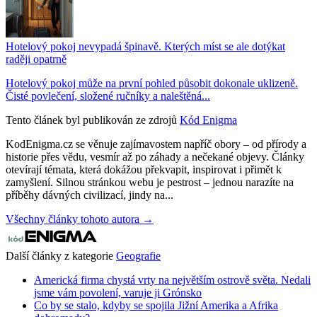
Hotelový pokoj nevypadá špinavě. Kterých míst se ale dotýkat
raději opatrně
Hotelový pokoj může na první pohled působit dokonale uklizeně.
Čisté povlečení, složené ručníky a naleštěná...
Tento článek byl publikován ze zdrojů
Kód Enigma
KodEnigma.cz se věnuje zajímavostem napříč obory – od přírody a
historie přes vědu, vesmír až po záhady a nečekané objevy. Články
otevírají témata, která dokážou překvapit, inspirovat i přimět k
zamyšlení. Silnou stránkou webu je pestrost – jednou narazíte na
příběhy dávných civilizací, jindy na...
Všechny články tohoto autora →
Další články z kategorie
Geografie
Americká firma chystá vrty na největším ostrově světa. Nedali
jsme vám povolení, varuje ji Grónsko
Co by se stalo, kdyby se spojila Jižní Amerika a Afrika