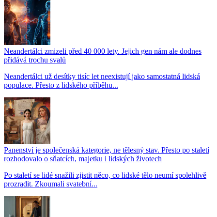
Neandertálci zmizeli před 40 000 lety. Jejich gen nám ale dodnes
přidává trochu svalů
Neandertálci už desítky tisíc let neexistují jako samostatná lidská
populace. Přesto z lidského příběhu...
Panenství je společenská kategorie, ne tělesný stav. Přesto po staletí
rozhodovalo o sňatcích, majetku i lidských životech
Po staletí se lidé snažili zjistit něco, co lidské tělo neumí spolehlivě
prozradit. Zkoumali svatební...