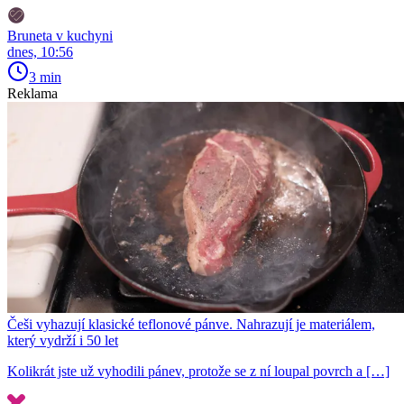
Bruneta v kuchyni
dnes, 10:56
3 min
Reklama
Češi vyhazují klasické teflonové pánve. Nahrazují je materiálem,
který vydrží i 50 let
Kolikrát jste už vyhodili pánev, protože se z ní loupal povrch a […]