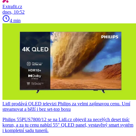
Extrafit.cz
dnes, 10:52
4 min
Lidl prodává QLED televizi Philips za velmi zajímavou cenu. Umí
streamovat a běží i bez set-top boxu
Philips 55PUS7800/12 se na Lidl.cz objevil za necelých deset tisíc
korun, a za tu cenu nabízí 55″ QLED panel, vestavěný smart systém
i kompletní sadu tunerů.