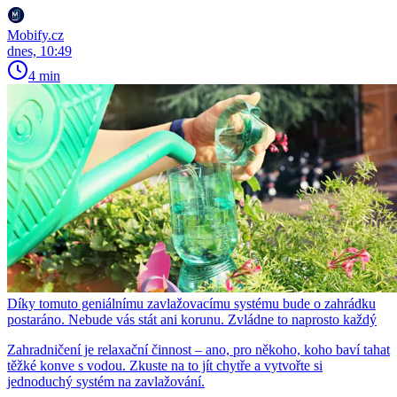
Mobify.cz
dnes, 10:49
4 min
Díky tomuto geniálnímu zavlažovacímu systému bude o zahrádku
postaráno. Nebude vás stát ani korunu. Zvládne to naprosto každý
Zahradničení je relaxační činnost – ano, pro někoho, koho baví tahat
těžké konve s vodou. Zkuste na to jít chytře a vytvořte si
jednoduchý systém na zavlažování.