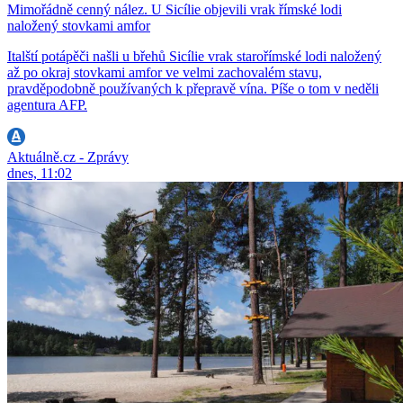
Mimořádně cenný nález. U Sicílie objevili vrak římské lodi
naložený stovkami amfor
Italští potápěči našli u břehů Sicílie vrak starořímské lodi naložený
až po okraj stovkami amfor ve velmi zachovalém stavu,
pravděpodobně používaných k přepravě vína. Píše o tom v neděli
agentura AFP.
Aktuálně.cz - Zprávy
dnes, 11:02