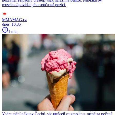
nezavírá. Případný přestup však naráží na peníze. Nabídka by
musela odpovídat jeho současné pozici.
MMAMAG.cz
dnes, 10:35
1 min
Vedra mění nákupy Čechů, víc utrácejí za zmrzlinu, méně za pečení