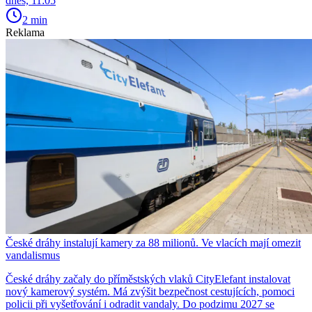
dnes, 11:05
2 min
Reklama
České dráhy instalují kamery za 88 milionů. Ve vlacích mají omezit
vandalismus
České dráhy začaly do příměstských vlaků CityElefant instalovat
nový kamerový systém. Má zvýšit bezpečnost cestujících, pomoci
policii při vyšetřování i odradit vandaly. Do podzimu 2027 se