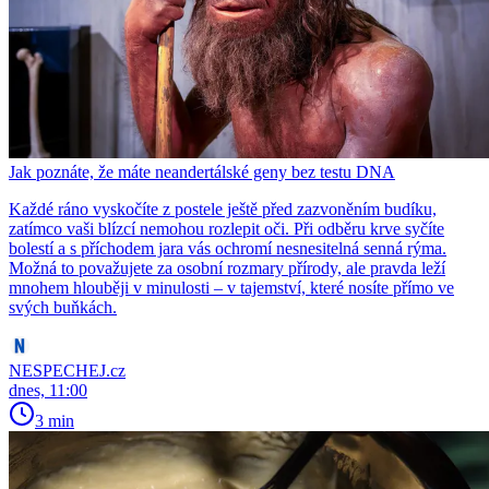
Jak poznáte, že máte neandertálské geny bez testu DNA
Každé ráno vyskočíte z postele ještě před zazvoněním budíku,
zatímco vaši blízcí nemohou rozlepit oči. Při odběru krve syčíte
bolestí a s příchodem jara vás ochromí nesnesitelná senná rýma.
Možná to považujete za osobní rozmary přírody, ale pravda leží
mnohem hlouběji v minulosti – v tajemství, které nosíte přímo ve
svých buňkách.
NESPECHEJ.cz
dnes, 11:00
3 min