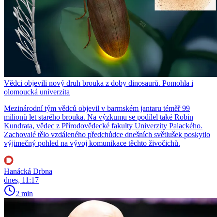
Vědci objevili nový druh brouka z doby dinosaurů. Pomohla i
olomoucká univerzita
Mezinárodní tým vědců objevil v barmském jantaru téměř 99
milionů let starého brouka. Na výzkumu se podílel také Robin
Kundrata, vědec z Přírodovědecké fakulty Univerzity Palackého.
Zachovalé tělo vzdáleného předchůdce dnešních světlušek poskytlo
výjimečný pohled na vývoj komunikace těchto živočichů.
Hanácká Drbna
dnes, 11:17
2 min