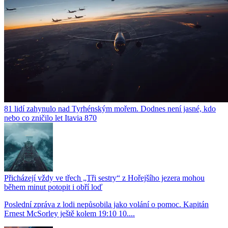
81 lidí zahynulo nad Tyrhénským mořem. Dodnes není jasné, kdo
nebo co zničilo let Itavia 870
Přicházejí vždy ve třech „Tři sestry“ z Hořejšího jezera mohou
během minut potopit i obří loď
Poslední zpráva z lodi nepůsobila jako volání o pomoc. Kapitán
Ernest McSorley ještě kolem 19:10 10....