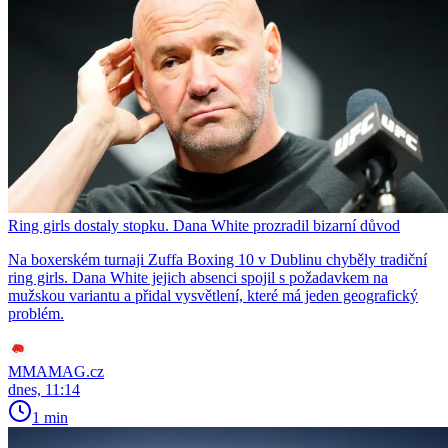
Ring girls dostaly stopku. Dana White prozradil bizarní důvod
Na boxerském turnaji Zuffa Boxing 10 v Dublinu chyběly tradiční
ring girls. Dana White jejich absenci spojil s požadavkem na
mužskou variantu a přidal vysvětlení, které má jeden geografický
problém.
MMAMAG.cz
dnes, 11:14
1 min