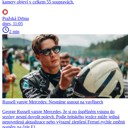
kamery objeví v celkem 55 soupravách.
Pražská Drbna
dnes, 11:05
2 min
Russell varuje Mercedes: Nesmíme usnout na vavřínech
George Russell varuje Mercedes, že si po úspěšném vstupu do
sezóny nesmí dovolit polevit. Podle britského jezdce může jediná
nepovedená aktualizace nebo výrazné zlepšení Ferrari rychle změnit
poměry na čele F1.