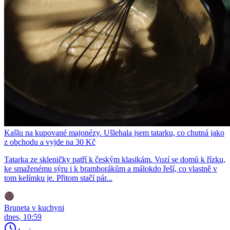
Kašlu na kupované majonézy. Ušlehala jsem tatarku, co chutná jako
z obchodu a vyjde na 30 Kč
Tatarka ze skleničky patří k českým klasikám. Vozí se domů k řízku,
ke smaženému sýru i k bramborákům a málokdo řeší, co vlastně v
tom kelímku je. Přitom stačí pár...
Bruneta v kuchyni
dnes, 10:59