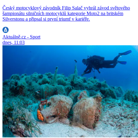
Český motocyklový závodník Filip Salač vyhrál závod světového
šampionátu silničních motocyklů kategorie Moto2 na britském
Silverstonu a připsal si první triumf v kariéře.
Aktuálně.cz - Sport
dnes, 11:03