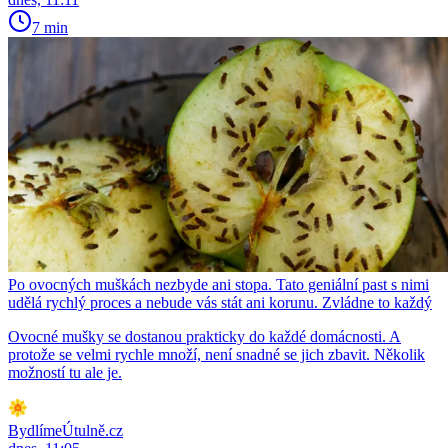
7 min
Po ovocných muškách nezbyde ani stopa. Tato geniální past s nimi
udělá rychlý proces a nebude vás stát ani korunu. Zvládne to každý
Ovocné mušky se dostanou prakticky do každé domácnosti. A
protože se velmi rychle množí, není snadné se jich zbavit. Několik
možností tu ale je.
BydlímeÚtulně.cz