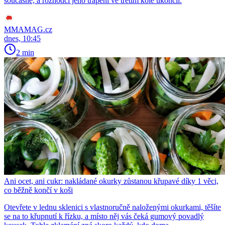
současně, a rozhodčí jeho trápení ve třetím kole ukončil.
MMAMAG.cz
dnes, 10:45
2 min
Ani ocet, ani cukr: nakládané okurky zůstanou křupavé díky 1 věci,
co běžně končí v koši
Otevřete v lednu sklenici s vlastnoručně naloženými okurkami, těšíte
se na to křupnutí k řízku, a místo něj vás čeká gumový povadlý