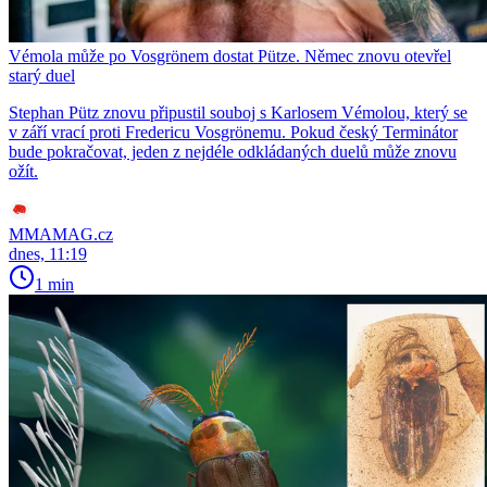
Vémola může po Vosgrönem dostat Pütze. Němec znovu otevřel
starý duel
Stephan Pütz znovu připustil souboj s Karlosem Vémolou, který se
v září vrací proti Fredericu Vosgrönemu. Pokud český Terminátor
bude pokračovat, jeden z nejdéle odkládaných duelů může znovu
ožít.
MMAMAG.cz
dnes, 11:19
1 min