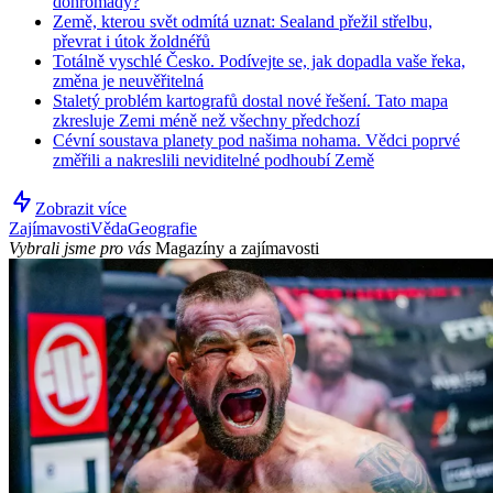
dohromady?
Země, kterou svět odmítá uznat: Sealand přežil střelbu,
převrat i útok žoldnéřů
Totálně vyschlé Česko. Podívejte se, jak dopadla vaše řeka,
změna je neuvěřitelná
Staletý problém kartografů dostal nové řešení. Tato mapa
zkresluje Zemi méně než všechny předchozí
Cévní soustava planety pod našima nohama. Vědci poprvé
změřili a nakreslili neviditelné podhoubí Země
Zobrazit více
Zajímavosti
Věda
Geografie
Vybrali jsme pro vás
Magazíny a zajímavosti