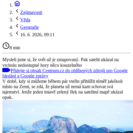
Zajímavosti
Věda
Geografie
16. 6. 2026, 09:11
8 min
Mysleli jsme si, že svět už je zmapovaný. Pak satelit ukázal na
vrcholu nedostupné hory něco kouzelného
Přidejte si obsah Centrum.cz do oblíbených zdrojů pro Google
hledání a Google zprávy
V době, kdy si můžeme během pár vteřin přiblížit téměř jakékoli
místo na Zemi, se zdá, že planeta už nemá kam schovat svá
tajemství. Jenže jeden tmavě zelený flek na satelitní mapě ukázal
opak.