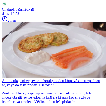
Chalupáři-Zahrádkáři
dnes, 10:58
2 min
Ani mouka, ani vejce: bramboráky budou křupavé a nerozpadnou
se, když do těsta přidáte 1 surovinu
Znáte to. Placky vypadají na pánvi krásně, ale ve chvíli, kdy je
chcete obrátit, se rozjedou na kaši a z křupavého snu zbyde
bramborová omeleta. Většina lidí to řeší přidáním...