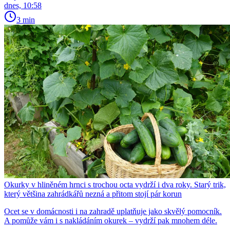
dnes, 10:58
3 min
Okurky v hliněném hrnci s trochou octa vydrží i dva roky. Starý trik,
který většina zahrádkářů nezná a přitom stojí pár korun
Ocet se v domácnosti i na zahradě uplatňuje jako skvělý pomocník.
A pomůže vám i s nakládáním okurek – vydrží pak mnohem déle.