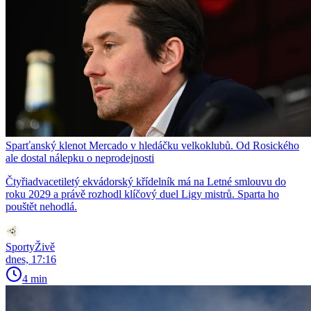
Sparťanský klenot Mercado v hledáčku velkoklubů. Od Rosického
ale dostal nálepku o neprodejnosti
Čtyřiadvacetiletý ekvádorský křídelník má na Letné smlouvu do
roku 2029 a právě rozhodl klíčový duel Ligy mistrů. Sparta ho
pouštět nehodlá.
SportyŽivě
dnes, 17:16
4 min