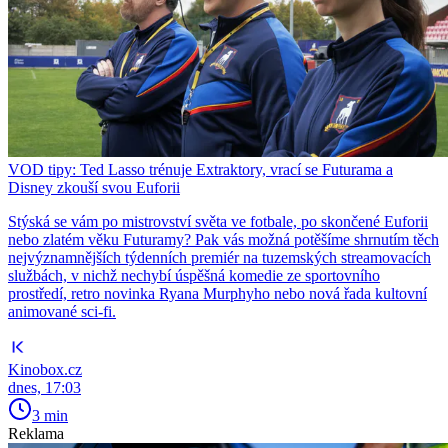
VOD tipy: Ted Lasso trénuje Extraktory, vrací se Futurama a
Disney zkouší svou Euforii
Stýská se vám po mistrovství světa ve fotbale, po skončené Euforii
nebo zlatém věku Futuramy? Pak vás možná potěšíme shrnutím těch
nejvýznamnějších týdenních premiér na tuzemských streamovacích
službách, v nichž nechybí úspěšná komedie ze sportovního
prostředí, retro novinka Ryana Murphyho nebo nová řada kultovní
animované sci-fi.
Kinobox.cz
dnes, 17:03
3 min
Reklama