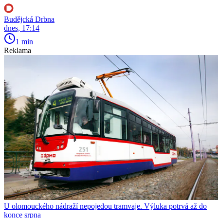
Budějcká Drbna
dnes, 17:14
1 min
Reklama
U olomouckého nádraží nepojedou tramvaje. Výluka potrvá až do
konce srpna