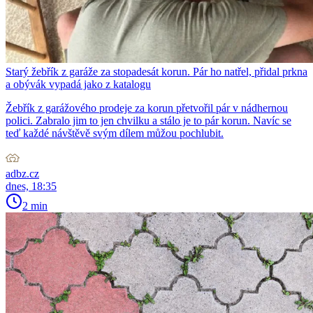
Starý žebřík z garáže za stopadesát korun. Pár ho natřel, přidal prkna
a obývák vypadá jako z katalogu
Žebřík z garážového prodeje za korun přetvořil pár v nádhernou
polici. Zabralo jim to jen chvilku a stálo je to pár korun. Navíc se
teď každé návštěvě svým dílem můžou pochlubit.
adbz.cz
dnes, 18:35
2 min