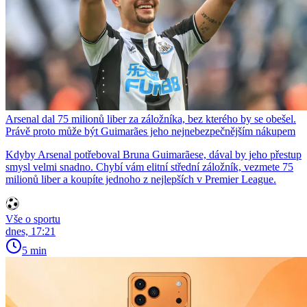
Arsenal dal 75 milionů liber za záložníka, bez kterého by se obešel.
Právě proto může být Guimarães jeho nejnebezpečnějším nákupem
Kdyby Arsenal potřeboval Bruna Guimarãese, dával by jeho přestup
smysl velmi snadno. Chybí vám elitní střední záložník, vezmete 75
milionů liber a koupíte jednoho z nejlepších v Premier League.
Vše o sportu
dnes, 17:21
5 min