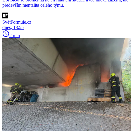
především mentalita celého týmu.
SvětFormule.cz
dnes, 18:55
2 min