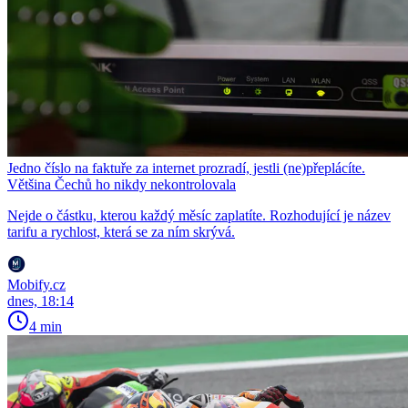
Jedno číslo na faktuře za internet prozradí, jestli (ne)přeplácíte.
Většina Čechů ho nikdy nekontrolovala
Nejde o částku, kterou každý měsíc zaplatíte. Rozhodující je název
tarifu a rychlost, která se za ním skrývá.
Mobify.cz
dnes, 18:14
4 min