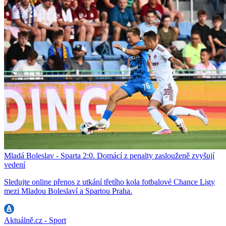
Mladá Boleslav - Sparta 2:0. Domácí z penalty zaslouženě zvyšují
vedení
Sledujte online přenos z utkání třetího kola fotbalové Chance Ligy
mezi Mladou Boleslaví a Spartou Praha.
Aktuálně.cz - Sport