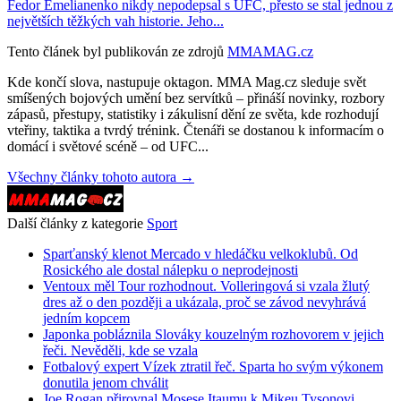
Fedor Emelianenko nikdy nepodepsal s UFC, přesto se stal jednou z
největších těžkých vah historie. Jeho...
Tento článek byl publikován ze zdrojů
MMAMAG.cz
Kde končí slova, nastupuje oktagon. MMA Mag.cz sleduje svět
smíšených bojových umění bez servítků – přináší novinky, rozbory
zápasů, přestupy, statistiky i zákulisní dění ze světa, kde rozhodují
vteřiny, taktika a tvrdý trénink. Čtenáři se dostanou k informacím o
domácí i světové scéně – od UFC...
Všechny články tohoto autora →
Další články z kategorie
Sport
Sparťanský klenot Mercado v hledáčku velkoklubů. Od
Rosického ale dostal nálepku o neprodejnosti
Ventoux měl Tour rozhodnout. Volleringová si vzala žlutý
dres až o den později a ukázala, proč se závod nevyhrává
jedním kopcem
Japonka pobláznila Slováky kouzelným rozhovorem v jejich
řeči. Nevěděli, kde se vzala
Fotbalový expert Vízek ztratil řeč. Sparta ho svým výkonem
donutila jenom chválit
Joe Rogan přirovnal Mosese Itaumu k Mikeu Tysonovi