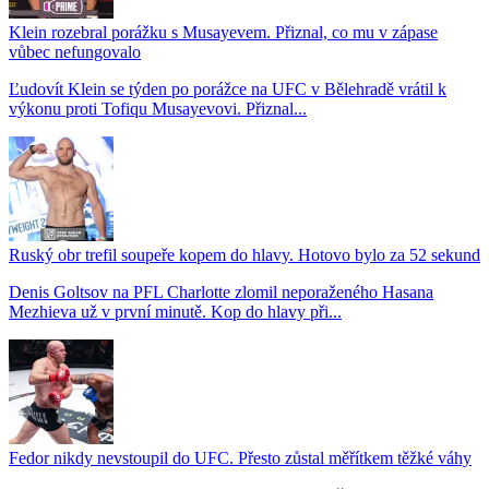
Klein rozebral porážku s Musayevem. Přiznal, co mu v zápase
vůbec nefungovalo
Ľudovít Klein se týden po porážce na UFC v Bělehradě vrátil k
výkonu proti Tofiqu Musayevovi. Přiznal...
Ruský obr trefil soupeře kopem do hlavy. Hotovo bylo za 52 sekund
Denis Goltsov na PFL Charlotte zlomil neporaženého Hasana
Mezhieva už v první minutě. Kop do hlavy při...
Fedor nikdy nevstoupil do UFC. Přesto zůstal měřítkem těžké váhy