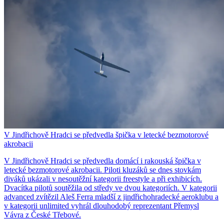
V Jindřichově Hradci se předvedla špička v letecké bezmotorové
akrobacii
V Jindřichově Hradci se předvedla domácí i rakouská špička v
letecké bezmotorové akrobacii. Piloti kluzáků se dnes stovkám
diváků ukázali v nesoutěžní kategorii freestyle a při exhibicích.
Dvacítka pilotů soutěžila od středy ve dvou kategoriích. V kategorii
advanced zvítězil Aleš Ferra mladší z jindřichohradecké aeroklubu a
v kategorii unlimited vyhrál dlouhodobý reprezentant Přemysl
Vávra z České Třebové.