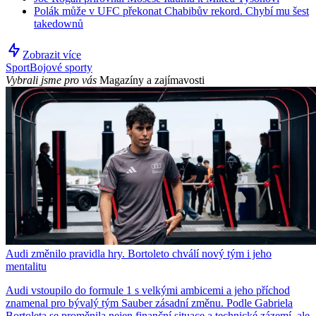
Polák může v UFC překonat Chabibův rekord. Chybí mu šest
takedownů
Zobrazit více
Sport
Bojové sporty
Vybrali jsme pro vás
Magazíny a zajímavosti
Audi změnilo pravidla hry. Bortoleto chválí nový tým i jeho
mentalitu
Audi vstoupilo do formule 1 s velkými ambicemi a jeho příchod
znamenal pro bývalý tým Sauber zásadní změnu. Podle Gabriela
Bortoleta se proměnila nejen finanční situace a technické zázemí, ale