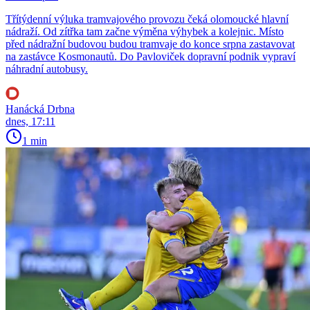
Třítýdenní výluka tramvajového provozu čeká olomoucké hlavní
nádraží. Od zítřka tam začne výměna výhybek a kolejnic. Místo
před nádražní budovou budou tramvaje do konce srpna zastavovat
na zastávce Kosmonautů. Do Pavloviček dopravní podnik vypraví
náhradní autobusy.
Hanácká Drbna
dnes, 17:11
1 min