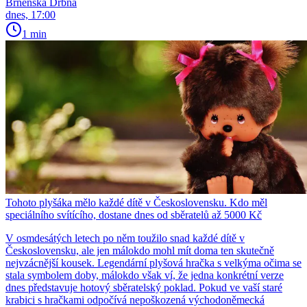
Brněnská Drbna
dnes, 17:00
1 min
Tohoto plyšáka mělo každé dítě v Československu. Kdo měl
speciálního svítícího, dostane dnes od sběratelů až 5000 Kč
V osmdesátých letech po něm toužilo snad každé dítě v
Československu, ale jen málokdo mohl mít doma ten skutečně
nejvzácnější kousek. Legendární plyšová hračka s velkýma očima se
stala symbolem doby, málokdo však ví, že jedna konkrétní verze
dnes představuje hotový sběratelský poklad. Pokud ve vaší staré
krabici s hračkami odpočívá nepoškozená východoněmecká