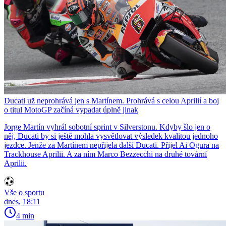
Ducati už neprohrává jen s Martínem. Prohrává s celou Aprilií a boj
o titul MotoGP začíná vypadat úplně jinak
Jorge Martín vyhrál sobotní sprint v Silverstonu. Kdyby šlo jen o
něj, Ducati by si ještě mohla vysvětlovat výsledek kvalitou jednoho
jezdce. Jenže za Martínem nepřijela další Ducati. Přijel Ai Ogura na
Trackhouse Aprilii. A za ním Marco Bezzecchi na druhé tovární
Aprilii.
Vše o sportu
dnes, 18:11
4 min