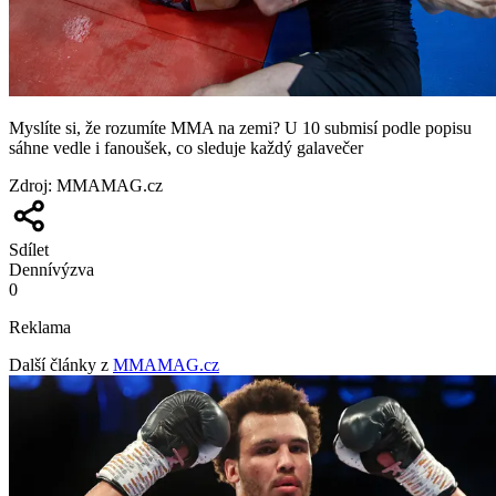
Myslíte si, že rozumíte MMA na zemi? U 10 submisí podle popisu
sáhne vedle i fanoušek, co sleduje každý galavečer
Zdroj
:
MMAMAG.cz
Sdílet
Denní
výzva
0
Reklama
Další články z
MMAMAG.cz