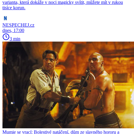
varianta, která dokáže v noci magicky svítit, můžete mít v rukou
tisíce korun.
NESPECHEJ.cz
dnes, 17:00
3 min
Mumie se vrací: Bolestivé natáčení, dům ze slavného hororu a