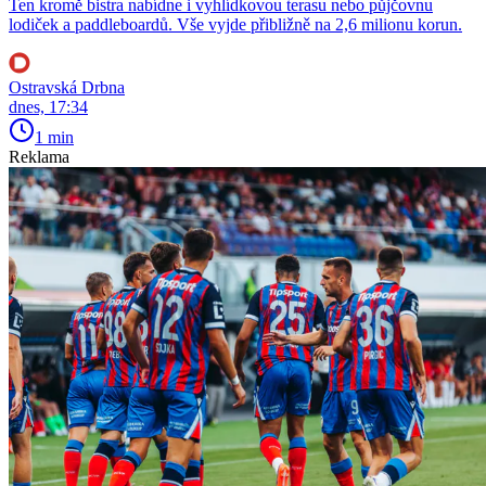
Ten kromě bistra nabídne i vyhlídkovou terasu nebo půjčovnu
lodiček a paddleboardů. Vše vyjde přibližně na 2,6 milionu korun.
Ostravská Drbna
dnes, 17:34
1 min
Reklama