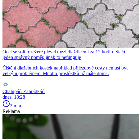
Ocet se solí rozežere plevel mezi dlaždicemi za 12 hodin. Stačí
jeden správný poměr, jinak to nefunguje
Čištění dlažebních kostek například příjezdové cesty nemusí být
velkým problémem. Mnoho prostředků už máte doma.
Chalupáři-Zahrádkáři
dnes, 18:28
2 min
Reklama