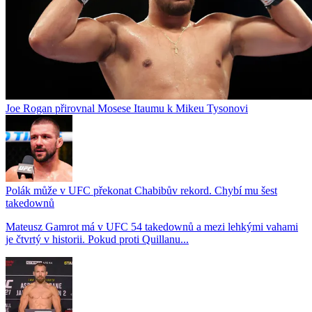
Joe Rogan přirovnal Mosese Itaumu k Mikeu Tysonovi
Polák může v UFC překonat Chabibův rekord. Chybí mu šest
takedownů
Mateusz Gamrot má v UFC 54 takedownů a mezi lehkými vahami
je čtvrtý v historii. Pokud proti Quillanu...