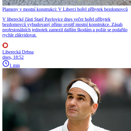
Plameny v mostní konstrukci: V Liberci hořel příbytek bezdomovců
V liberecké části Staré Pavlovice dnes večer hořel příbytek
bezdomovců vybudovaný přímo uvnitř mostní konstrukce. Zásah
profesionálních jednotek zamezil dalším škodám a požár se podařilo
rychle zlikvidovat.
Liberecká Drbna
dnes, 18:52
1 min