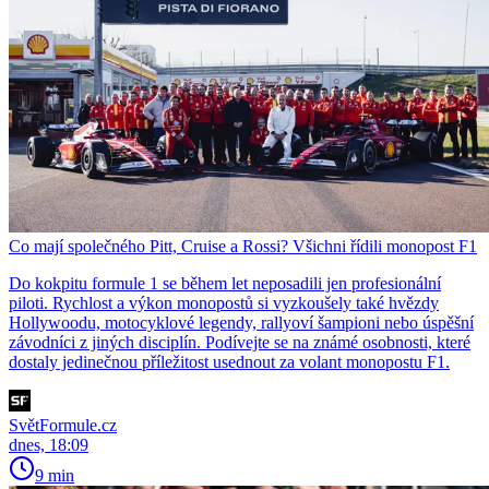
Co mají společného Pitt, Cruise a Rossi? Všichni řídili monopost F1
Do kokpitu formule 1 se během let neposadili jen profesionální
piloti. Rychlost a výkon monopostů si vyzkoušely také hvězdy
Hollywoodu, motocyklové legendy, rallyoví šampioni nebo úspěšní
závodníci z jiných disciplín. Podívejte se na známé osobnosti, které
dostaly jedinečnou příležitost usednout za volant monopostu F1.
SvětFormule.cz
dnes, 18:09
9 min