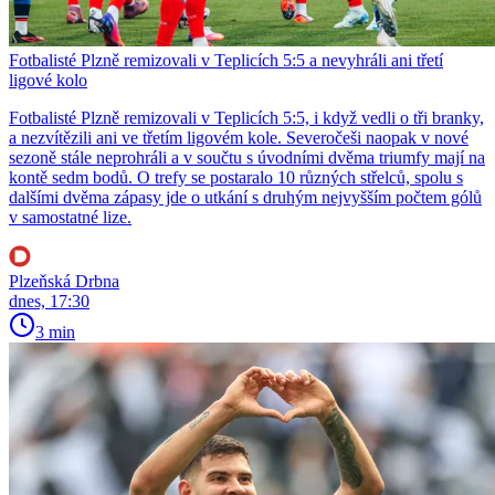
Fotbalisté Plzně remizovali v Teplicích 5:5 a nevyhráli ani třetí
ligové kolo
Fotbalisté Plzně remizovali v Teplicích 5:5, i když vedli o tři branky,
a nezvítězili ani ve třetím ligovém kole. Severočeši naopak v nové
sezoně stále neprohráli a v součtu s úvodními dvěma triumfy mají na
kontě sedm bodů. O trefy se postaralo 10 různých střelců, spolu s
dalšími dvěma zápasy jde o utkání s druhým nejvyšším počtem gólů
v samostatné lize.
Plzeňská Drbna
dnes, 17:30
3 min