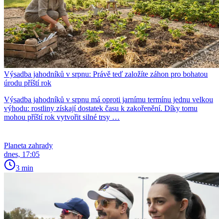
Výsadba jahodníků v srpnu: Právě teď založíte záhon pro bohatou
úrodu příští rok
Výsadba jahodníků v srpnu má oproti jarnímu termínu jednu velkou
výhodu: rostliny získají dostatek času k zakořenění. Díky tomu
mohou příští rok vytvořit silné trsy …
Planeta zahrady
dnes, 17:05
3 min