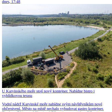
dnes, 17:48
U Karvinského moře stojí nový kontejner. Nabídne bistro i
vyhlídkovou terasu
Vodní nádrž Karvinské moře nabídne svým návštěvníkům nové
občerstvení. Město na místě nechalo vybudovat gastro kontejner.