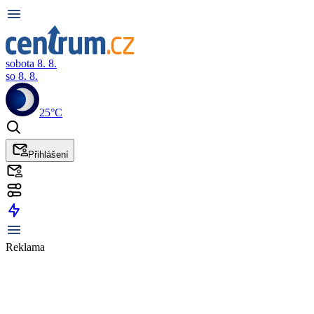
sobota 8. 8.
so 8. 8.
25°C
Přihlášení
Reklama