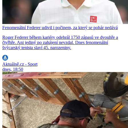
Fenomenální Federer udivil i počinem, za který se pohár nedává
Roger Federer během kariéry odehrál 1750 zápasů ve dvouhře a
čtyřhře. Ani jediný po zahájení nevzdal. Dnes fenomenální
švýcarský tenista slaví 45. narozeniny.
Aktuálně.cz - Sport
dnes, 18:50