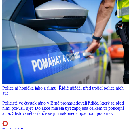
Policejní honička jako z filmu. Řidič ujížděl před trojicí policejních
aut
Policisté ve čtvrtek ráno v Brně pronásledovali řidiče, který se před
nimi pokusil ujet. Do akce musela být zapojena celkem tři policejní
auta. Sledovaného řidiče se jim nakonec dopadnout podařilo.