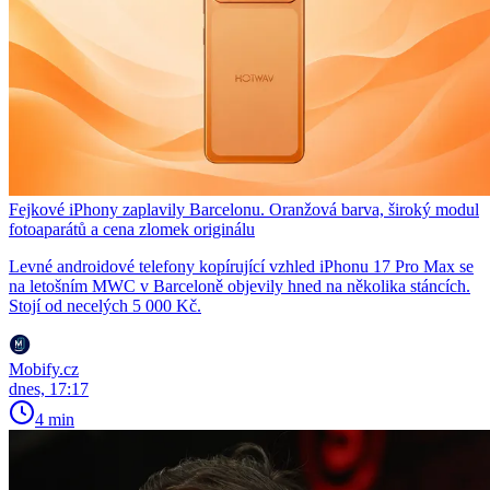
Fejkové iPhony zaplavily Barcelonu. Oranžová barva, široký modul
fotoaparátů a cena zlomek originálu
Levné androidové telefony kopírující vzhled iPhonu 17 Pro Max se
na letošním MWC v Barceloně objevily hned na několika stáncích.
Stojí od necelých 5 000 Kč.
Mobify.cz
dnes, 17:17
4 min