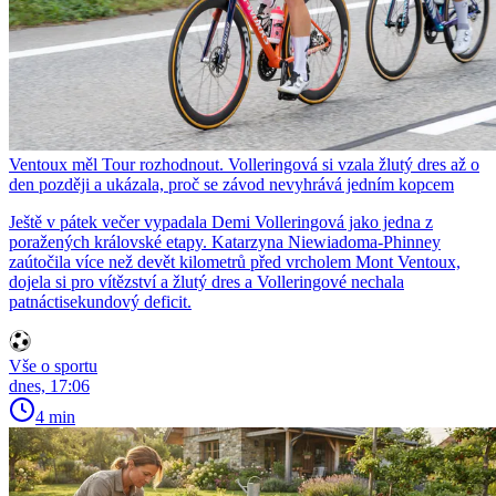
Ventoux měl Tour rozhodnout. Volleringová si vzala žlutý dres až o
den později a ukázala, proč se závod nevyhrává jedním kopcem
Ještě v pátek večer vypadala Demi Volleringová jako jedna z
poražených královské etapy. Katarzyna Niewiadoma-Phinney
zaútočila více než devět kilometrů před vrcholem Mont Ventoux,
dojela si pro vítězství a žlutý dres a Volleringové nechala
patnáctisekundový deficit.
Vše o sportu
dnes, 17:06
4 min