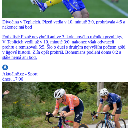
Divočina v Teplicích. Plzeň vedla v 10. minutě 3:0, prohrávala 4:5 a
nakonec má bod
Fotbalisté Plzně nevyhráli ani ve 3. kole nového ročníku první ligy.
V Teplicích vedli už v 10. minutě 3:0, nakonec však odvraceli
prohru a remizovali 5:5. Šlo o duel s druhým nejvyšším počtem gólů
v ligové historii. Zlín opět prohrál, Bohemians podlehl doma 0:2 a
stále nemá ani bod.
Aktuálně.cz - Sport
dnes, 17:06