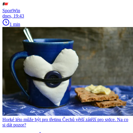
SportWin
dnes, 19:43
1 min
Horké léto může být pro třetinu Čechů větší zátěží pro srdce. Na co
si dát pozor?