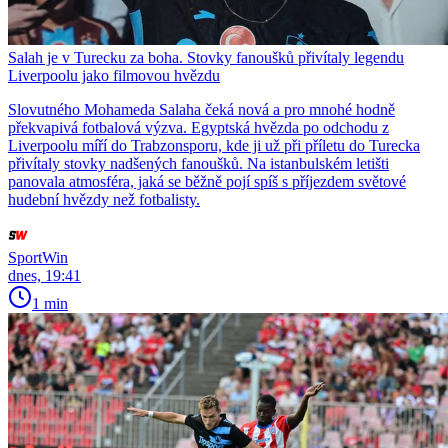
Salah je v Turecku za boha. Stovky fanoušků přivítaly legendu
Liverpoolu jako filmovou hvězdu
Slovutného Mohameda Salaha čeká nová a pro mnohé hodně
překvapivá fotbalová výzva. Egyptská hvězda po odchodu z
Liverpoolu míří do Trabzonsporu, kde ji už při příletu do Turecka
přivítaly stovky nadšených fanoušků. Na istanbulském letišti
panovala atmosféra, jaká se běžně pojí spíš s příjezdem světové
hudební hvězdy než fotbalisty.
SportWin
dnes, 19:41
1 min