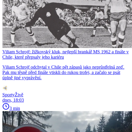
Viliam Schrojf: žižkovský kluk, nejlepší brankář MS 1962 a finále v
Chile, které přepsaly jeho kariéru
Viliam Schrojf odchytal v Chile pět zápasů jako neprůstřelná zeď.
Pak mu těsně před finále vtiskli do rukou trofej, a začalo se psát
úplně jiné vyprávění.
SportyŽivě
dnes, 18:03
3 min