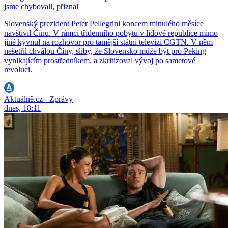
jsme chybovali, přiznal
Slovenský prezident Peter Pellegrini koncem minulého měsíce
navštívil Čínu. V rámci třídenního pobytu v lidové republice mimo
jiné kývnul na rozhovor pro tamější státní televizi CGTN. V něm
nešetřil chválou Číny, sliby, že Slovensko může být pro Peking
vynikajícím prostředníkem, a zkritizoval vývoj po sametové
revoluci.
Aktuálně.cz - Zprávy
dnes, 18:11