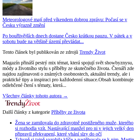
Meteorologové mají před víkendem dobrou zprávu: Počasí se v
Česku výrazně změní
Po bouřlivějších dnech dostane Česko krátkou pauzu. V pátek a v
sobotu bude na většině území převládat...
Tento článek byl publikován ze zdrojů
Trendy Život
Magazín přináší pestrý mix témat, která spojují svět showbyznysu,
módy a životního stylu s příběhy ze skutečného života. Čtenáři zde
najdou zajímavosti o známých osobnostech, aktuální trendy, ale i
praktické tipy a inspiraci pro každodenní situace.Obsah kombinuje
odlehčené čtení s tématy, která...
Všechny články tohoto autora →
Další články z kategorie
Příběhy ze života
Žena se zamilovala do zdravotně postiženého muže, kterého
si rozhodla vzít. Nastávající manžel pro ni v jejich velký den
připravil překvapení, které vhání slzy do očí
Tchyně si tajně vyrobila klíče a nastěhovala se k nim. Martin