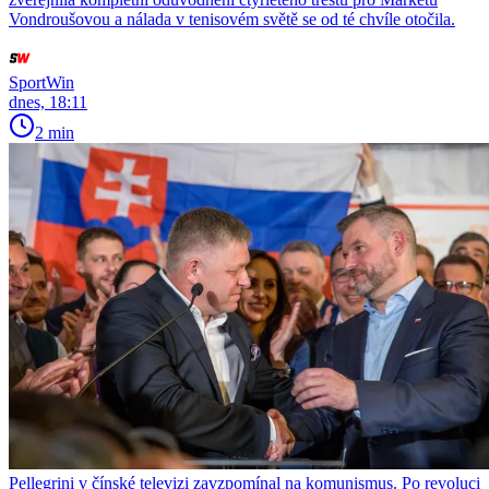
Vondroušovou a nálada v tenisovém světě se od té chvíle otočila.
SportWin
dnes, 18:11
2 min
Pellegrini v čínské televizi zavzpomínal na komunismus. Po revoluci