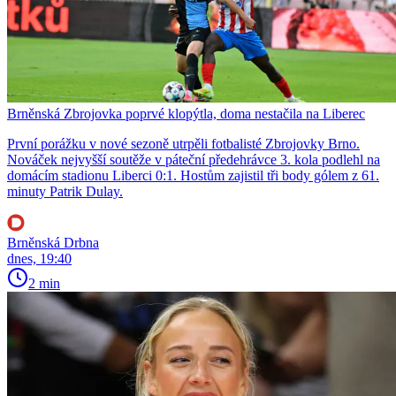
Brněnská Zbrojovka poprvé klopýtla, doma nestačila na Liberec
První porážku v nové sezoně utrpěli fotbalisté Zbrojovky Brno.
Nováček nejvyšší soutěže v páteční předehrávce 3. kola podlehl na
domácím stadionu Liberci 0:1. Hostům zajistil tři body gólem z 61.
minuty Patrik Dulay.
Brněnská Drbna
dnes, 19:40
2 min