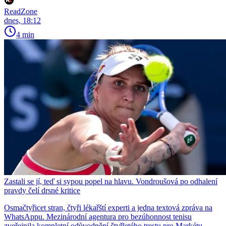
ReadZone
dnes, 18:12
4 min
Zastali se jí, teď si sypou popel na hlavu. Vondroušová po odhalení
pravdy čelí drsné kritice
Osmačtyřicet stran, čtyři lékařští experti a jedna textová zpráva na
WhatsAppu. Mezinárodní agentura pro bezúhonnost tenisu
zveřejnila kompletní odůvodnění čtyřletého trestu pro Markétu