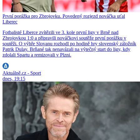
První porážka pro Zbrojovku. Povedený rozjezd nováčka uťal
Liberec
Fotbalisté Liberce zvítězili ve 3. kole první ligy v Brně nad
Zbrojovkou 1:0 a připravili nováčkovi soutěže první porážku v
soutěži. O výhře Slovanu rozhodl po hodině hry slovenský záložník
Patrik Dulay. Brňané tak nenavázali na výtečný start do ligy, kdy
zdolali Spartu a remizovali v Plzni.
Aktuálně.cz - Sport
dnes, 19:15