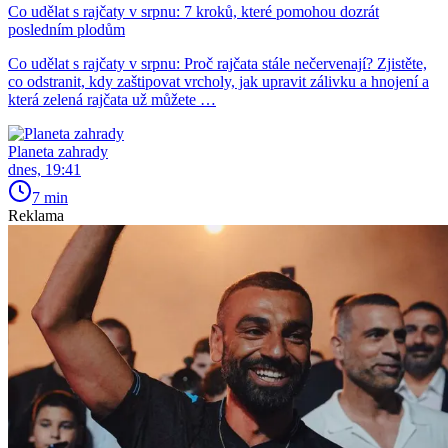
Co udělat s rajčaty v srpnu: 7 kroků, které pomohou dozrát
posledním plodům
Co udělat s rajčaty v srpnu: Proč rajčata stále nečervenají? Zjistěte,
co odstranit, kdy zaštipovat vrcholy, jak upravit zálivku a hnojení a
která zelená rajčata už můžete …
Planeta zahrady
dnes, 19:41
7 min
Reklama