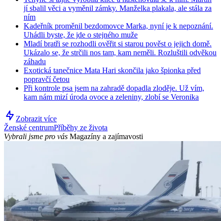
jí sbalil věci a vyměnil zámky. Manželka plakala, ale stála za
ním
Kadeřník proměnil bezdomovce Marka, nyní je k nepoznání.
Uhádli byste, že jde o stejného muže
Mladí bratři se rozhodli ověřit si starou pověst o jejich domě.
Ukázalo se, že strčili nos tam, kam neměli. Rozluštili odvěkou
záhadu
Exotická tanečnice Mata Hari skončila jako špionka před
popravčí četou
Při kontrole psa jsem na zahradě dopadla zloděje. Už vím,
kam nám mizí úroda ovoce a zeleniny, zlobí se Veronika
Zobrazit více
Ženské centrum
Příběhy ze života
Vybrali jsme pro vás
Magazíny a zajímavosti