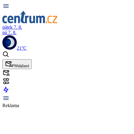
pátek 7. 8.
pá 7. 8.
21°C
Přihlášení
Reklama