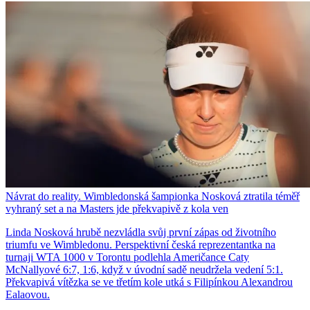
Návrat do reality. Wimbledonská šampionka Nosková ztratila téměř
vyhraný set a na Masters jde překvapivě z kola ven
Linda Nosková hrubě nezvládla svůj první zápas od životního
triumfu ve Wimbledonu. Perspektivní česká reprezentantka na
turnaji WTA 1000 v Torontu podlehla Američance Caty
McNallyové 6:7, 1:6, když v úvodní sadě neudržela vedení 5:1.
Překvapivá vítězka se ve třetím kole utká s Filipínkou Alexandrou
Ealaovou.