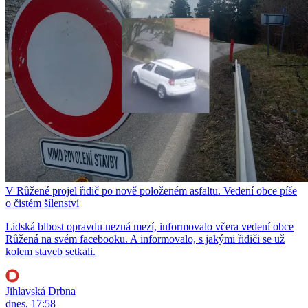
V Růžené projel řidič po nově položeném asfaltu. Vedení obce píše
o čistém šílenství
Lidská blbost opravdu nezná mezí, informovalo včera vedení obce
Růžená na svém facebooku. A informovalo, s jakými řidiči se už
kolem staveb setkali.
Jihlavská Drbna
dnes, 17:58