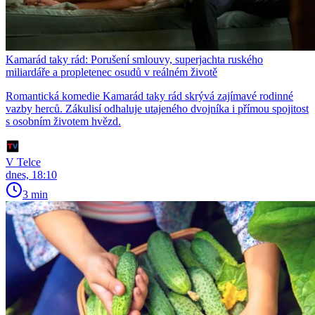
Kamarád taky rád: Porušení smlouvy, superjachta ruského
miliardáře a propletenec osudů v reálném životě
Romantická komedie Kamarád taky rád skrývá zajímavé rodinné
vazby herců. Zákulisí odhaluje utajeného dvojníka i přímou spojitost
s osobním životem hvězd.
V Telce
dnes, 18:10
3 min