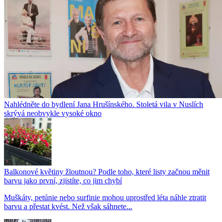
Nahlédněte do bydlení Jana Hrušínského. Stoletá vila v Nuslích
skrývá neobvykle vysoké okno
Balkonové květiny žloutnou? Podle toho, které listy začnou měnit
barvu jako první, zjistíte, co jim chybí
Muškáty, petúnie nebo surfinie mohou uprostřed léta náhle ztratit
barvu a přestat kvést. Než však sáhnete...