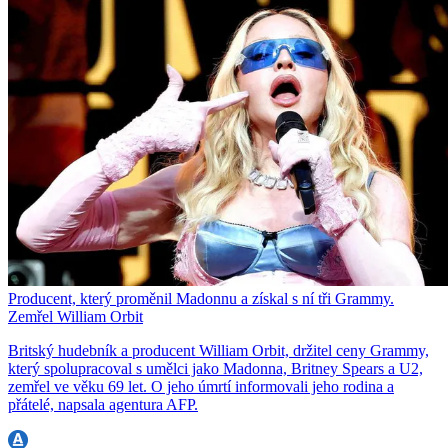
Producent, který proměnil Madonnu a získal s ní tři Grammy.
Zemřel William Orbit
Britský hudebník a producent William Orbit, držitel ceny Grammy,
který spolupracoval s umělci jako Madonna, Britney Spears a U2,
zemřel ve věku 69 let. O jeho úmrtí informovali jeho rodina a
přátelé, napsala agentura AFP.