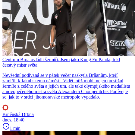
Centrum Brna ovládli šermíři. Jsem jako Kung Fu Panda, řekl
čerstvý mistr světa
Nevšední podívaná se v pátek večer naskytla Brňanům, kteří
zamířili k Jakubskému náměstí. Vidět totiž mohli nejen prestižní
šermíře z celého světa a jejich um, ale také olympijského medailistu
a novopečeného mistra světa Alexandera Choupenitche. Podívejte
se, jak to v srdci jihomoravské metropole vypadalo.
Brněnská Drbna
dnes, 18:40
1 min