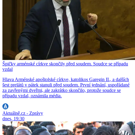
Špičky arménské církve skončily před soudem. Soudce se případu
vzdal
Hlava Arménské apoštolské církve, katolikos Garegin II., a dalších
šest prelátů v pátek stanuli před soudem. První jednání, uspořádané
za zavřenými dveřmi, ale zakrátko skončilo, protože soudce se
případu vzdal, oznámila média.
Aktuálně.cz - Zprávy
dnes, 19:30