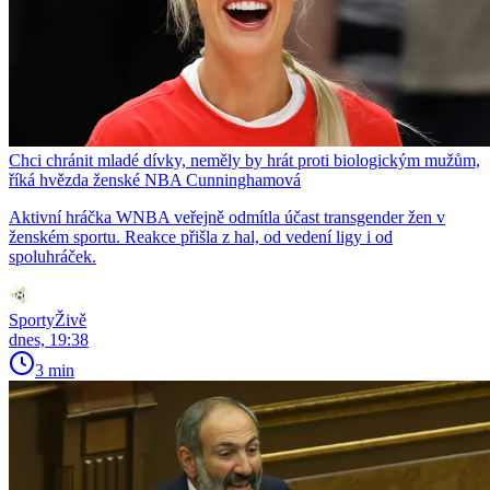
Chci chránit mladé dívky, neměly by hrát proti biologickým mužům,
říká hvězda ženské NBA Cunninghamová
Aktivní hráčka WNBA veřejně odmítla účast transgender žen v
ženském sportu. Reakce přišla z hal, od vedení ligy i od
spoluhráček.
SportyŽivě
dnes, 19:38
3 min