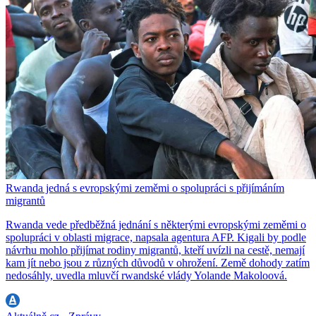
Rwanda jedná s evropskými zeměmi o spolupráci s přijímáním
migrantů
Rwanda vede předběžná jednání s některými evropskými zeměmi o
spolupráci v oblasti migrace, napsala agentura AFP. Kigali by podle
návrhu mohlo přijímat rodiny migrantů, kteří uvízli na cestě, nemají
kam jít nebo jsou z různých důvodů v ohrožení. Země dohody zatím
nedosáhly, uvedla mluvčí rwandské vlády Yolande Makoloová.