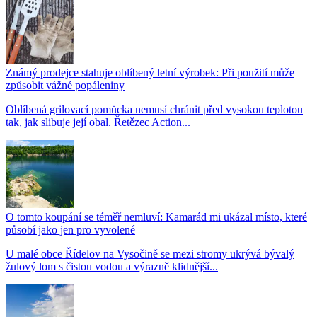
Známý prodejce stahuje oblíbený letní výrobek: Při použití může
způsobit vážné popáleniny
Oblíbená grilovací pomůcka nemusí chránit před vysokou teplotou
tak, jak slibuje její obal. Řetězec Action...
O tomto koupání se téměř nemluví: Kamarád mi ukázal místo, které
působí jako jen pro vyvolené
U malé obce Řídelov na Vysočině se mezi stromy ukrývá bývalý
žulový lom s čistou vodou a výrazně klidnější...