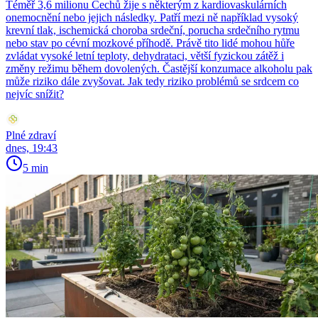
Téměř 3,6 milionu Čechů žije s některým z kardiovaskulárních
onemocnění nebo jejich následky. Patří mezi ně například vysoký
krevní tlak, ischemická choroba srdeční, porucha srdečního rytmu
nebo stav po cévní mozkové příhodě. Právě tito lidé mohou hůře
zvládat vysoké letní teploty, dehydrataci, větší fyzickou zátěž i
změny režimu během dovolených. Častější konzumace alkoholu pak
může riziko dále zvyšovat. Jak tedy riziko problémů se srdcem co
nejvíc snížit?
Plné zdraví
dnes, 19:43
5 min