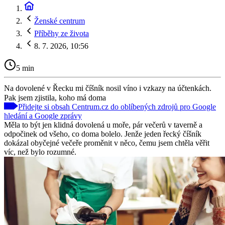
Ženské centrum
Příběhy ze života
8. 7. 2026, 10:56
5 min
Na dovolené v Řecku mi číšník nosil víno i vzkazy na účtenkách.
Pak jsem zjistila, koho má doma
Přidejte si obsah Centrum.cz do oblíbených zdrojů pro Google
hledání a Google zprávy
Měla to být jen klidná dovolená u moře, pár večerů v taverně a
odpočinek od všeho, co doma bolelo. Jenže jeden řecký číšník
dokázal obyčejné večeře proměnit v něco, čemu jsem chtěla věřit
víc, než bylo rozumné.