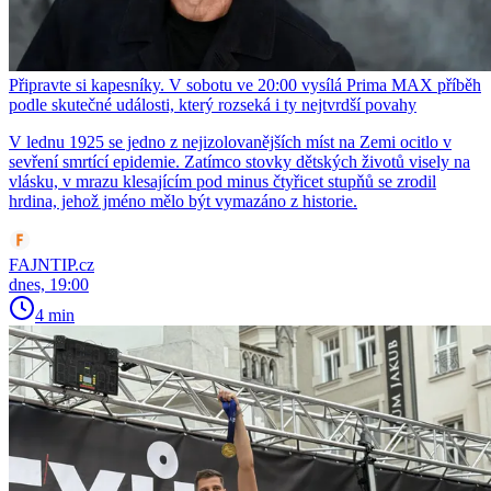
Připravte si kapesníky. V sobotu ve 20:00 vysílá Prima MAX příběh
podle skutečné události, který rozseká i ty nejtvrdší povahy
V lednu 1925 se jedno z nejizolovanějších míst na Zemi ocitlo v
sevření smrtící epidemie. Zatímco stovky dětských životů visely na
vlásku, v mrazu klesajícím pod minus čtyřicet stupňů se zrodil
hrdina, jehož jméno mělo být vymazáno z historie.
FAJNTIP.cz
dnes, 19:00
4 min