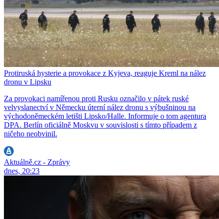
Protiruská hysterie a provokace z Kyjeva, reaguje Kreml na nález
dronu v Lipsku
Za provokaci namířenou proti Rusku označilo v pátek ruské
velvyslanectví v Německu úterní nález dronu s výbušninou na
východoněmeckém letišti Lipsko/Halle. Informuje o tom agentura
DPA. Berlín oficiálně Moskvu v souvislosti s tímto případem z
ničeho neobvinil.
Aktuálně.cz - Zprávy
dnes, 20:23