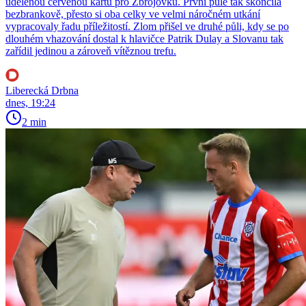
udělenou červenou kartu pro Zbrojovku. První půle tak skončila
bezbrankově, přesto si oba celky ve velmi náročném utkání
vypracovaly řadu příležitostí. Zlom přišel ve druhé půli, kdy se po
dlouhém vhazování dostal k hlavičce Patrik Dulay a Slovanu tak
zařídil jedinou a zároveň vítěznou trefu.
Liberecká Drbna
dnes, 19:24
2 min