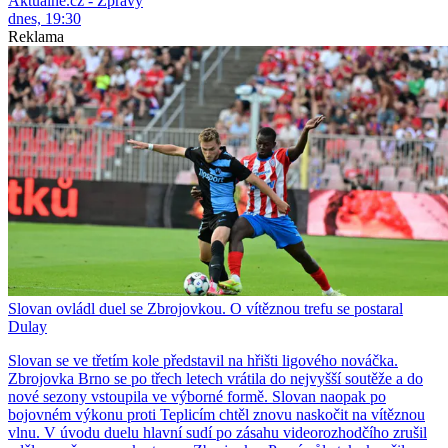
Aktuálně.cz - Zprávy
dnes, 19:30
Reklama
Slovan ovládl duel se Zbrojovkou. O vítěznou trefu se postaral
Dulay
Slovan se ve třetím kole představil na hřišti ligového nováčka.
Zbrojovka Brno se po třech letech vrátila do nejvyšší soutěže a do
nové sezony vstoupila ve výborné formě. Slovan naopak po
bojovném výkonu proti Teplicím chtěl znovu naskočit na vítěznou
vlnu. V úvodu duelu hlavní sudí po zásahu videorozhodčího zrušil