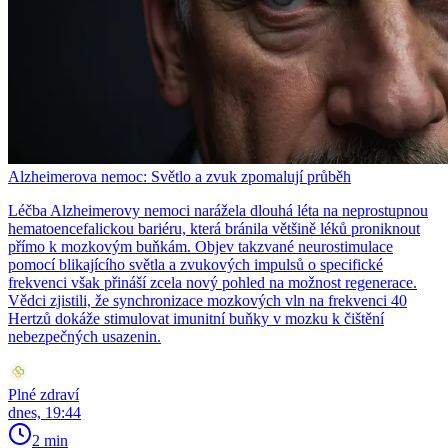
Alzheimerova nemoc: Světlo a zvuk zpomalují průběh
Léčba Alzheimerovy nemoci narážela dlouhá léta na neprostupnou
hematoencefalickou bariéru, která bránila většině léků proniknout
přímo k mozkovým buňkám. Objev takzvané neurostimulace
pomocí blikajícího světla a zvukových impulsů o specifické
frekvenci však přináší zcela nový pohled na možnost regenerace.
Vědci zjistili, že synchronizace mozkových vln na frekvenci 40
Hertzů dokáže stimulovat imunitní buňky v mozku k čištění
nebezpečných usazenin.
Plné zdraví
dnes, 19:44
2 min