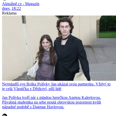
Aktuálně.cz - Magazín
dnes, 18:22
Reklama
Nejmladší syn Bolka Polívky Jan ukázal svou partnerku. Vždyť to
je celá Vlastička z Dědictví, píší lidé
Jan Polívka tvoří pár s mladou herečkou Anetou Kalertovou.
Půvabná studentka na sebe poutá obrovskou pozornost kvůli
nápadné podobě s Dagmar Havlovou.