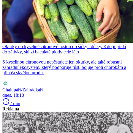
Okurky po kyselině citronové rostou do šířky i délky. Kdo ji přidá
do zálivky, sklízí baculaté plody celé léto
S kyselinou citronovou nepěstujete jen okurky, ale také robustní
zahradní ekosystém, který podporuje růst, bojuje proti chorobám a
přináší skvělou úrodu.
Chalupáři-Zahrádkáři
dnes, 18:10
2 min
Reklama