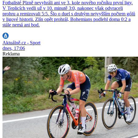
Fotbalisté Plzně nevyhráli ani ve 3. kole nového ročníku první ligy.
V Teplicích vedli už v 10. minutě 3:0, nakonec však odvraceli
prohru a remizovali 5:5. Šlo o duel s druhým nejvyšším počtem gólů
v ligové historii. Zlín opět prohrál, Bohemians podlehl doma 0:2 a
stále nemá ani bod.
Aktuálně.cz - Sport
dnes, 17:06
Reklama