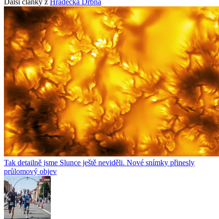
Další články z
Hradecká Drbna
Tak detailně jsme Slunce ještě neviděli. Nové snímky přinesly
průlomový objev