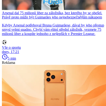
Arsenal dal 75 milionů liber za záložníka, bez kterého by se obešel.
Právě proto může být Guimarães jeho nejnebezpečnějším nákupem
Kdyby Arsenal potřeboval Bruna Guimarãese, dával by jeho přestup
smysl velmi snadno. Chybí vám elitní střední záložník, vezmete 75
milionů liber a koupíte jednoho z nejlepších v Premier League.
Vše o sportu
dnes, 17:21
5 min
Reklama