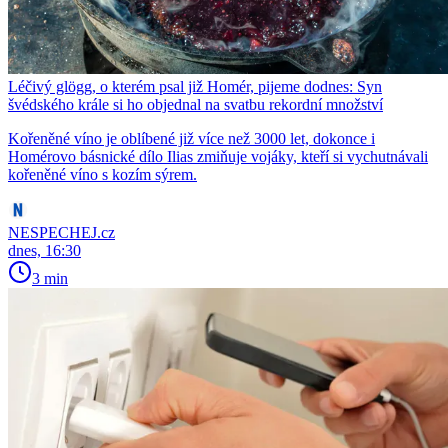
Léčivý glögg, o kterém psal již Homér, pijeme dodnes: Syn
švédského krále si ho objednal na svatbu rekordní množství
Kořeněné víno je oblíbené již více než 3000 let, dokonce i
Homérovo básnické dílo Ilias zmiňuje vojáky, kteří si vychutnávali
kořeněné víno s kozím sýrem.
NESPECHEJ.cz
dnes, 16:30
3 min