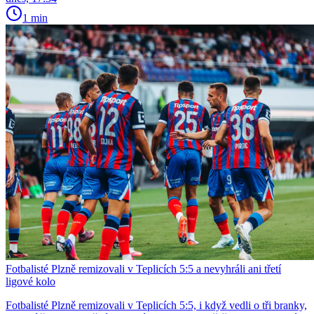
1 min
Fotbalisté Plzně remizovali v Teplicích 5:5 a nevyhráli ani třetí
ligové kolo
Fotbalisté Plzně remizovali v Teplicích 5:5, i když vedli o tři branky,