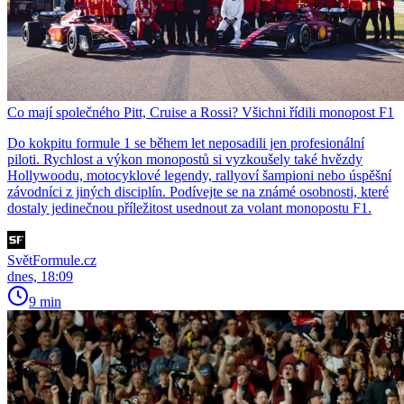
Co mají společného Pitt, Cruise a Rossi? Všichni řídili monopost F1
Do kokpitu formule 1 se během let neposadili jen profesionální
piloti. Rychlost a výkon monopostů si vyzkoušely také hvězdy
Hollywoodu, motocyklové legendy, rallyoví šampioni nebo úspěšní
závodníci z jiných disciplín. Podívejte se na známé osobnosti, které
dostaly jedinečnou příležitost usednout za volant monopostu F1.
SvětFormule.cz
dnes, 18:09
9 min