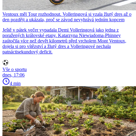
Ventoux měl Tour rozhodnout. Volleringová si vzala žlutý dres až o
den později a ukázala, proč se závod nevyhrává jedním kopcem
Ještě v pátek večer vypadala Demi Volleringová jako jedna z
poražených královské etapy. Katarzyna Niewiadoma-Phinney
zaútočila více než devět kilometrů před vrcholem Mont Ventoux,
dojela si pro vítězství a žlutý dres a Volleringové nechala
patnáctisekundový deficit.
Vše o sportu
dnes, 17:06
4 min