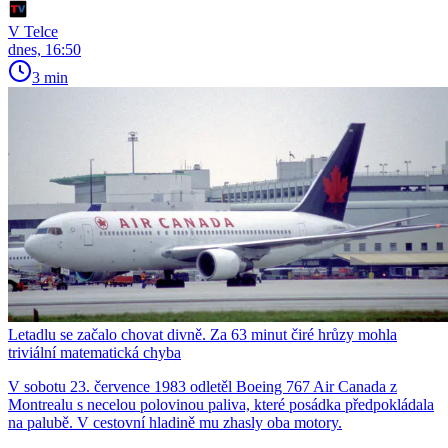
V Telce
dnes, 16:50
3 min
Letadlu se začalo chovat divně. Za 63 minut čiré hrůzy mohla
triviální matematická chyba
V sobotu 23. července 1983 odletěl Boeing 767 Air Canada z
Montrealu s necelou polovinou paliva, které posádka předpokládala
na palubě. V cestovní hladině mu zhasly oba motory.