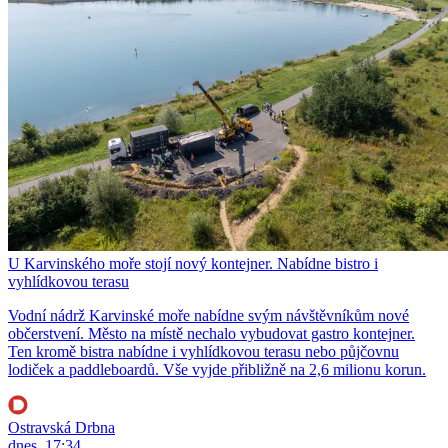
U Karvinského moře stojí nový kontejner. Nabídne bistro i
vyhlídkovou terasu
Vodní nádrž Karvinské moře nabídne svým návštěvníkům nové
občerstvení. Město na místě nechalo vybudovat gastro kontejner.
Ten kromě bistra nabídne i vyhlídkovou terasu nebo půjčovnu
lodiček a paddleboardů. Vše vyjde přibližně na 2,6 milionu korun.
Ostravská Drbna
dnes, 17:34