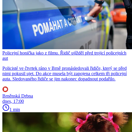
Policejní honička jako z filmu. Řidič ujížděl před trojicí policejních
aut
Policisté ve čtvrtek ráno v Brně pronásledovali řidiče, který se před
nimi pokusil ujet. Do akce musela být zapojena celkem tři policejní
auta. Sledovaného řidiče se jim nakonec dopadnout podařilo.
Brněnská Drbna
dnes, 17:00
1 min