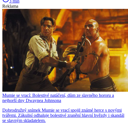
3 min
Reklama
Mumie se vrací: Bolestivé natáčení, dům ze slavného hororu a
nejhorší dny Dwaynea Johnsona
Dobrodružný snímek Mumie se vrací spojil známé herce s novými
tvářemi. Zákulisí odhaluje bolestivé zranění hlavní hvězdy i skandál
se slavným skladatelem.