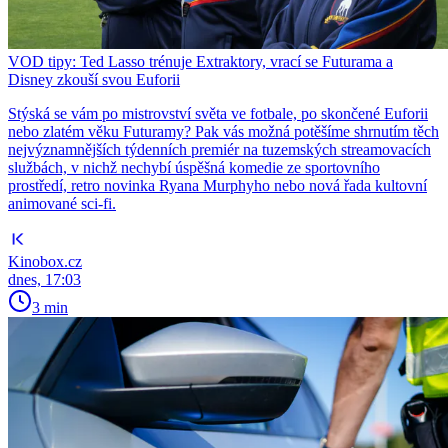
VOD tipy: Ted Lasso trénuje Extraktory, vrací se Futurama a
Disney zkouší svou Euforii
Stýská se vám po mistrovství světa ve fotbale, po skončené Euforii
nebo zlatém věku Futuramy? Pak vás možná potěšíme shrnutím těch
nejvýznamnějších týdenních premiér na tuzemských streamovacích
službách, v nichž nechybí úspěšná komedie ze sportovního
prostředí, retro novinka Ryana Murphyho nebo nová řada kultovní
animované sci-fi.
Kinobox.cz
dnes, 17:03
3 min