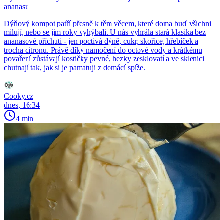
ananasu
Dýňový kompot patří přesně k těm věcem, které doma buď všichni
milují, nebo se jim roky vyhýbali. U nás vyhrála stará klasika bez
ananasové příchuti - jen poctivá dýně, cukr, skořice, hřebíček a
trocha citronu. Právě díky namočení do octové vody a krátkému
povaření zůstávají kostičky pevné, hezky zesklovatí a ve sklenici
chutnají tak, jak si je pamatuji z domácí spíže.
Cooky.cz
dnes, 16:34
4 min