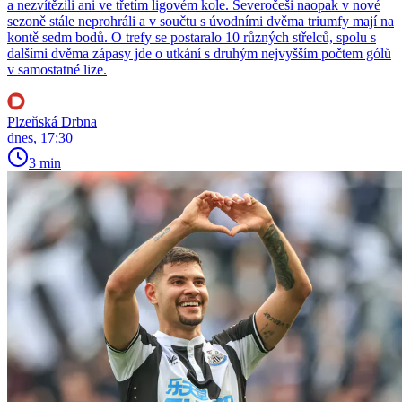
a nezvítězili ani ve třetím ligovém kole. Severočeši naopak v nové
sezoně stále neprohráli a v součtu s úvodními dvěma triumfy mají na
kontě sedm bodů. O trefy se postaralo 10 různých střelců, spolu s
dalšími dvěma zápasy jde o utkání s druhým nejvyšším počtem gólů
v samostatné lize.
Plzeňská Drbna
dnes, 17:30
3 min