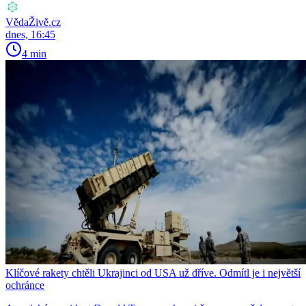
VědaŽivě.cz
dnes, 16:45
4 min
Klíčové rakety chtěli Ukrajinci od USA už dříve. Odmítl je i největší
ochránce