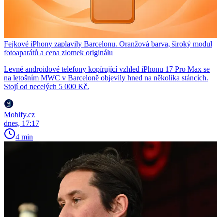
Fejkové iPhony zaplavily Barcelonu. Oranžová barva, široký modul
fotoaparátů a cena zlomek originálu
Levné androidové telefony kopírující vzhled iPhonu 17 Pro Max se
na letošním MWC v Barceloně objevily hned na několika stáncích.
Stojí od necelých 5 000 Kč.
Mobify.cz
dnes, 17:17
4 min