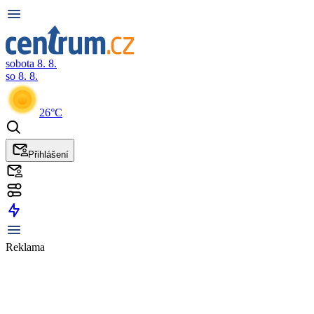
sobota 8. 8.
so 8. 8.
26°C
Přihlášení
Reklama