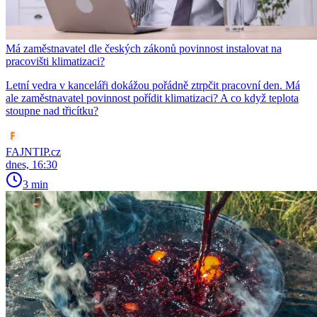
Má zaměstnavatel dle českých zákonů povinnost instalovat na
pracovišti klimatizaci?
Letní vedra v kanceláři dokážou pořádně ztrpčit pracovní den. Má
ale zaměstnavatel povinnost pořídit klimatizaci? A co když teplota
stoupne nad třicítku?
FAJNTIP.cz
dnes, 16:30
3 min