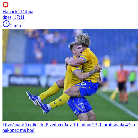
Hanácká Drbna
dnes, 17:11
1 min
Divočina v Teplicích. Plzeň vedla v 10. minutě 3:0, prohrávala 4:5 a
nakonec má bod