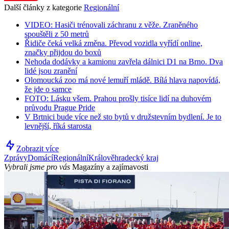
Další články z kategorie
Regionální
VIDEO: Hasiči trénovali záchranu z věže. Zraněného
spouštěli z 50 metrů
Řidiče čeká velká změna. Převod vozidla vyřídí online,
značky přijdou do boxů
Nehoda dodávky a kamionu zavřela dálnici D1 na Brno. Dva
lidé jsou zranění
Olomoucká zoo má nové lemuří mládě. Bílá hlava napovídá,
že jde o samce
FOTO: Lásku všem. Prahou prošly tisíce lidí na duhovém
průvodu Prague Pride
V Brtnici bude více než sto bytů v družstevním bydlení. Je to
levnější, říká starosta
Zobrazit více
Zprávy
Domácí
Regionální
Králověhradecký kraj
Vybrali jsme pro vás
Magazíny a zajímavosti