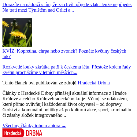
Dorazíte na nádraží s tím, že za chvíli přijede vlak. Jenže nepřijede.
Na trati mezi Týništěm nad Orlicí a...
KVÍZ: Kopretina, chrpa nebo zvonek? Poznáte květiny českých
luk?
Rozkvetlé louky zkrátka patří k českému létu. Přestože kolem řady
květin procházíme v letních měsících...
Tento článek byl publikován ze zdrojů
Hradecká Drbna
Články z Hradecké Drbny přinášejí aktuální informace z Hradce
Králové a celého Královéhradeckého kraje. Věnují se událostem,
které přímo ovlivňují každodenní život obyvatel – od dopravy,
školství a komunální politiky až po kulturní akce, sport, kriminalitu
či zásahy složek integrovaného...
Všechny články tohoto autora →