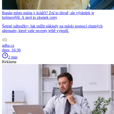
Banán místo másla v koláči? Zní to divně, ale výsledek je
krémovější. A stojí to zlomek ceny
Šetrné náhražky: Jak snížit náklady na máslo pomocí chutných
alternativ, které vaše recepty ještě vylepší.
adbz.cz
dnes, 16:30
2 min
Reklama