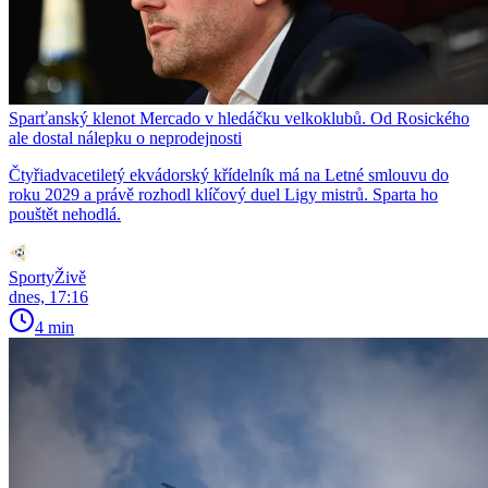
Sparťanský klenot Mercado v hledáčku velkoklubů. Od Rosického
ale dostal nálepku o neprodejnosti
Čtyřiadvacetiletý ekvádorský křídelník má na Letné smlouvu do
roku 2029 a právě rozhodl klíčový duel Ligy mistrů. Sparta ho
pouštět nehodlá.
SportyŽivě
dnes, 17:16
4 min