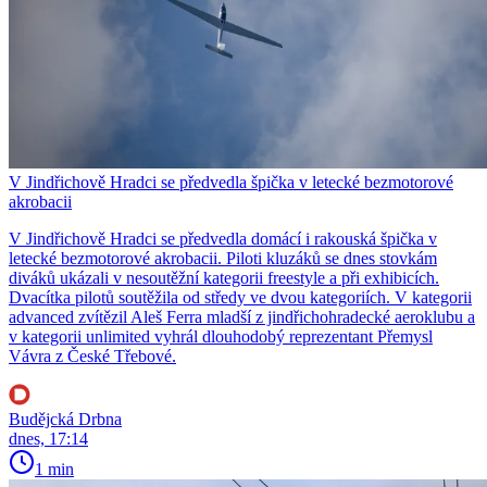
V Jindřichově Hradci se předvedla špička v letecké bezmotorové
akrobacii
V Jindřichově Hradci se předvedla domácí i rakouská špička v
letecké bezmotorové akrobacii. Piloti kluzáků se dnes stovkám
diváků ukázali v nesoutěžní kategorii freestyle a při exhibicích.
Dvacítka pilotů soutěžila od středy ve dvou kategoriích. V kategorii
advanced zvítězil Aleš Ferra mladší z jindřichohradecké aeroklubu a
v kategorii unlimited vyhrál dlouhodobý reprezentant Přemysl
Vávra z České Třebové.
Budějcká Drbna
dnes, 17:14
1 min