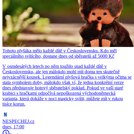
Tohoto plyšáka mělo každé dítě v Československu. Kdo měl
speciálního svítícího, dostane dnes od sběratelů až 5000 Kč
V osmdesátých letech po něm toužilo snad každé dítě v
Československu, ale jen málokdo mohl mít doma ten skutečně
nejvzácnější kousek. Legendární plyšová hračka s velkýma očima se
stala symbolem doby, málokdo však ví, že jedna konkrétní verze
dnes představuje hotový sběratelský poklad. Pokud ve vaší staré
krabici s hračkami odpočívá nepoškozená východoněmecká
varianta, která dokáže v noci magicky svítit, můžete mít v rukou
tisíce korun.
NESPECHEJ.cz
dnes, 17:00