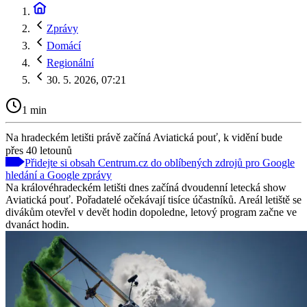
Zprávy
Domácí
Regionální
30. 5. 2026, 07:21
1 min
Na hradeckém letišti právě začíná Aviatická pouť, k vidění bude
přes 40 letounů
Přidejte si obsah Centrum.cz do oblíbených zdrojů pro Google
hledání a Google zprávy
Na královéhradeckém letišti dnes začíná dvoudenní letecká show
Aviatická pouť. Pořadatelé očekávají tisíce účastníků. Areál letiště se
divákům otevřel v devět hodin dopoledne, letový program začne ve
dvanáct hodin.