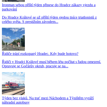
Ironman sebou příští týden přinese do Hradce zákazy vjezdu a
parkování
Do Hradce Králové se už příští týden sjedou tisíce triatlonistů z
celého světa. S prestižním závodem...
Řidiče trápí rozkopaný Hradec. Kdy bude hotovo?
Řidiči v Hradci Králové musí během léta počítat s řadou omezení.
Opravuje se Gočárův okruh, pracuje se na...
Týden bez vlaků. Na trať mezi Náchodem a Týništěm vyráží
náhradní autobusy