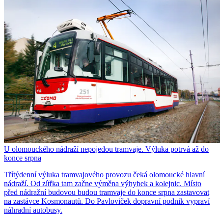
U olomouckého nádraží nepojedou tramvaje. Výluka potrvá až do
konce srpna
Třítýdenní výluka tramvajového provozu čeká olomoucké hlavní
nádraží. Od zítřka tam začne výměna výhybek a kolejnic. Místo
před nádražní budovou budou tramvaje do konce srpna zastavovat
na zastávce Kosmonautů. Do Pavloviček dopravní podnik vypraví
náhradní autobusy.