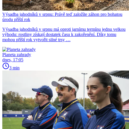
Výsadba jahodníků v srpnu: Právě teď založíte záhon pro bohatou
úrodu příští rok
Výsadba jahodníků v srpnu má oproti jarnímu termínu jednu velkou
výhodu: rostliny získají dostatek času k zakořenění. Díky tomu
mohou příští rok vytvořit silné trsy …
Planeta zahrady
dnes, 17:05
3 min