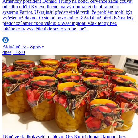
Americký prezident Donald Trump na konci července začal couvat
od slibu udělit Kyjevu licenci na výrobu raket do obranného
systému Patriot. Ukrajinští představitelé tvrdí, že problém mohl být
vyřešen už dávno. O stejné povolení totiž žádali už před dvěma lety
předchozí americkou vládu: z Washingtonu však tehdy bez
jakéhokoliv vysvětlení dorazilo strohé „ne“.
Aktuálně.cz - Zprávy
dnes, 16:40
Dýně ve sladkokyselém nálevu: Osvěžující domácí kompot bez