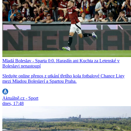
Mladá Boleslav - Sparta 0:0. Haraslín ani Kuchta za Letenské v
Boleslavi nenastoupí
Sledujte online přenos z utkání třetího kola fotbalové Chance Ligy
mezi Mladou Boleslaví a Spartou Praha.
Aktuálně.cz - Sport
dnes, 17:48