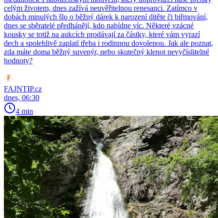
celým životem, dnes zažívá neuvěřitelnou renesanci. Zatímco v
dobách minulých šlo o běžný dárek k narození dítěte či biřmování,
dnes se sběratelé předhánějí, kdo nabídne víc. Některé vzácné
kousky se totiž na aukcích prodávají za částky, které vám vyrazí
dech a spolehlivě zaplatí třeba i rodinnou dovolenou. Jak ale poznat,
zda máte doma běžný suvenýr, nebo skutečný klenot nevyčíslitelné
hodnoty?
FAJNTIP.cz
dnes, 06:30
4 min