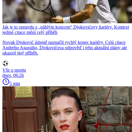
Jak je to opravdu s „náhlým koncem“ Djokovićovy kariéry. Kontext
jediné citace mění celý příběh
Novak Djoković údajně naznačil rychlý konec kariéry. Celá citace
Andreho Agassiho, Djokovićova odpověď i jeho aktuální plány ale
ukazují jiný příběh.
Vše o sportu
dnes, 06:26
5 min