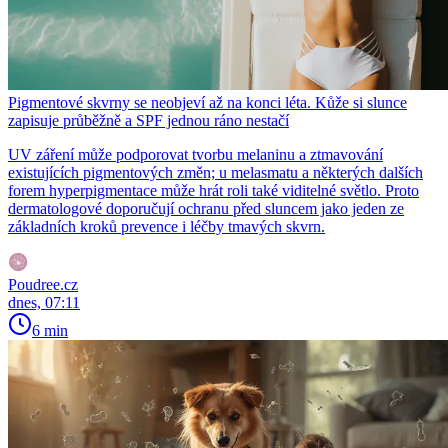
Pigmentové skvrny se neobjeví až na konci léta. Kůže si slunce
zapisuje průběžně a SPF jednou ráno nestačí
UV záření může podporovat tvorbu melaninu a ztmavování
existujících pigmentových změn; u melasmatu a některých dalších
forem hyperpigmentace může hrát roli také viditelné světlo. Proto
dermatologové doporučují ochranu před sluncem jako jeden ze
základních kroků prevence i léčby tmavých skvrn.
Poudree.cz
dnes, 07:11
6 min