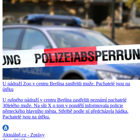
U nádraží Zoo v centru Berlína zastřelili muže. Pachatelé jsou na
útěku
U rušného nádraží v centru Berlína zastřelili neznámí pachatelé
30letého muže. Na síti X o tom v pondělí informovala policie
německého hlavního města. Střelbě podle ní předcházela hádka.
Pachatelé jsou na útěku.
Aktuálně.cz - Zprávy