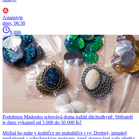
Asianstyle
dnes, 06:30
6 min
Podobnou Madonku schovává doma každá důchodkyně. Sběratelé
je dnes vykupují od 5 000 do 50 000 Kč
Možná ho máte v krabičce po prababičce i vy. Drobný, tajuplný
medailonek s náboženským motivem, který doprovázel naše předky