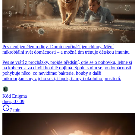
Pes není jen člen rodiny. Domů nepřináší jen chlupy. Mění
mikrobiální svět domácnosti – a možná tím trénuje dětskou imunitu
Pes se vrátí z procházky, projde předsíní, otře se o pohovku, lehne si
na koberec a za chvíli ho dítě objímá. Spolu s ním se po domácnosti
pohybuje něco, co nevidíme: bakterie, houby a další
mikroorganismy z jeho srsti, tlapek, tlamy i okolního prostředí.
Kód Enigma
dnes, 07:09
7 min