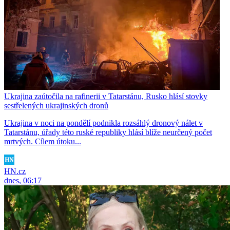
Ukrajina zaútočila na rafinerii v Tatarstánu, Rusko hlásí stovky
sestřelených ukrajinských dronů
Ukrajina v noci na pondělí podnikla rozsáhlý dronový nálet v
Tatarstánu, úřady této ruské republiky hlásí blíže neurčený počet
mrtvých. Cílem útoku...
HN.cz
dnes, 06:17