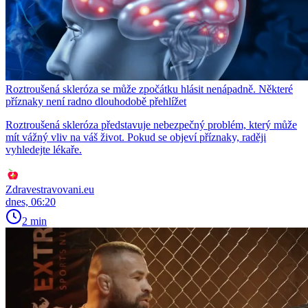
Roztroušená skleróza se může zpočátku hlásit nenápadně. Některé
příznaky není radno dlouhodobě přehlížet
Roztroušená skleróza představuje nebezpečný problém, který může
mít vážný vliv na váš život. Pokud se objeví příznaky, raději
vyhledejte lékaře.
Zdravestravovani.eu
dnes, 06:20
2 min