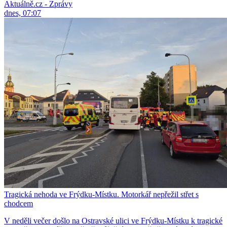
Aktuálně.cz - Zprávy
dnes, 07:07
Tragická nehoda ve Frýdku-Místku. Motorkář nepřežil střet s
chodcem
V neděli večer došlo na Ostravské ulici ve Frýdku-Místku k tragické