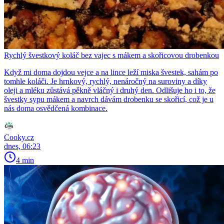
Rychlý švestkový koláč bez vajec s mákem a skořicovou drobenkou
Když mi doma dojdou vejce a na lince leží miska švestek, sahám po
tomhle koláči. Je hrnkový, rychlý, nenáročný na suroviny a díky
oleji a mléku zůstává pěkně vláčný i druhý den. Odlišuje ho i to, že
švestky sypu mákem a navrch dávám drobenku se skořicí, což je u
nás doma osvědčená kombinace.
Cooky.cz
dnes, 06:23
4 min