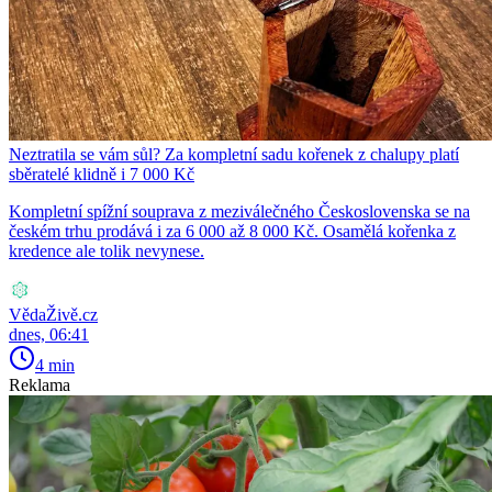
Neztratila se vám sůl? Za kompletní sadu kořenek z chalupy platí
sběratelé klidně i 7 000 Kč
Kompletní spížní souprava z meziválečného Československa se na
českém trhu prodává i za 6 000 až 8 000 Kč. Osamělá kořenka z
kredence ale tolik nevynese.
VědaŽivě.cz
dnes, 06:41
4 min
Reklama