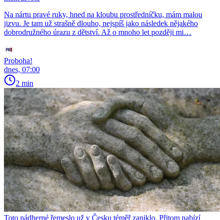
Na nártu pravé ruky, hned na kloubu prostředníčku, mám malou
jizvu. Je tam už strašně dlouho, nejspíš jako následek nějakého
dobrodružného úrazu z dětství. Až o mnoho let později mi…
Proboha!
dnes, 07:00
2 min
Toto nádherné řemeslo už v Česku téměř zaniklo. Přitom nabízí