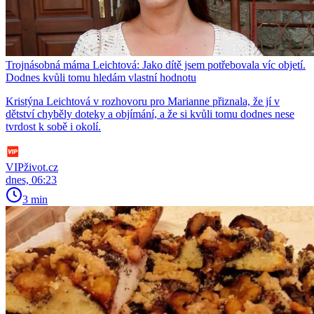
Trojnásobná máma Leichtová: Jako dítě jsem potřebovala víc objetí.
Dodnes kvůli tomu hledám vlastní hodnotu
Kristýna Leichtová v rozhovoru pro Marianne přiznala, že jí v
dětství chyběly doteky a objímání, a že si kvůli tomu dodnes nese
tvrdost k sobě i okolí.
VIPživot.cz
dnes, 06:23
3 min