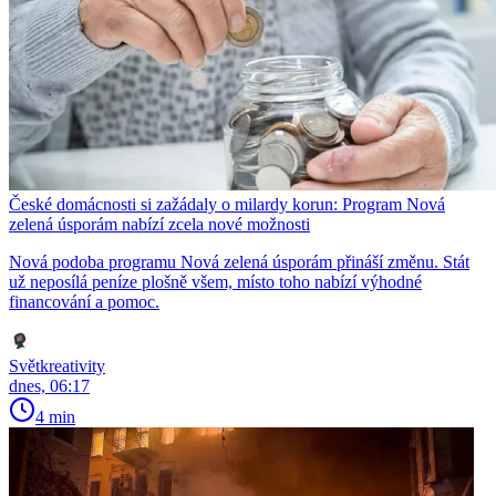
České domácnosti si zažádaly o milardy korun: Program Nová
zelená úsporám nabízí zcela nové možnosti
Nová podoba programu Nová zelená úsporám přináší změnu. Stát
už neposílá peníze plošně všem, místo toho nabízí výhodné
financování a pomoc.
Světkreativity
dnes, 06:17
4 min