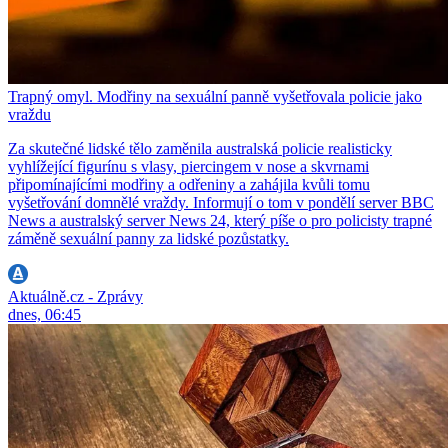
Trapný omyl. Modřiny na sexuální panně vyšetřovala policie jako
vraždu
Za skutečné lidské tělo zaměnila australská policie realisticky
vyhlížející figurínu s vlasy, piercingem v nose a skvrnami
připomínajícími modřiny a odřeniny a zahájila kvůli tomu
vyšetřování domnělé vraždy. Informují o tom v pondělí server BBC
News a australský server News 24, který píše o pro policisty trapné
záměně sexuální panny za lidské pozůstatky.
Aktuálně.cz - Zprávy
dnes, 06:45