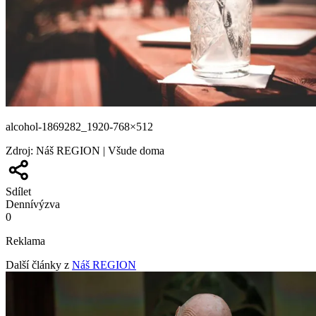
alcohol-1869282_1920-768×512
Zdroj
:
Náš REGION | Všude doma
Sdílet
Denní
výzva
0
Reklama
Další články z
Náš REGION