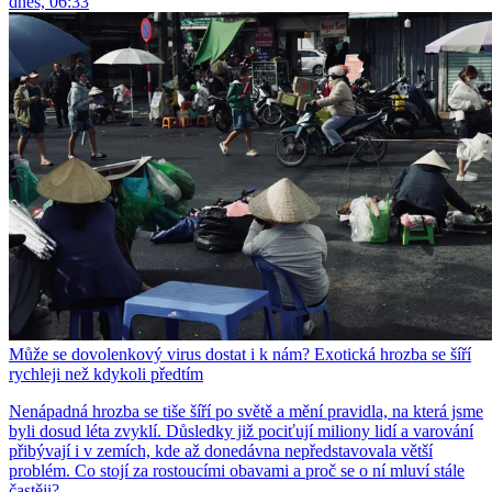
dnes, 06:33
Může se dovolenkový virus dostat i k nám? Exotická hrozba se šíří
rychleji než kdykoli předtím
Nenápadná hrozba se tiše šíří po světě a mění pravidla, na která jsme
byli dosud léta zvyklí. Důsledky již pociťují miliony lidí a varování
přibývají i v zemích, kde až donedávna nepředstavovala větší
problém. Co stojí za rostoucími obavami a proč se o ní mluví stále
častěji?