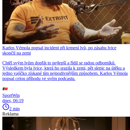
Karlos Vémola popsal incident při krmení lvů, po zásahu lvice
skončil na zemi
Chtěl svým lvům dopřát to nejlepší a řídil se radou odborníků.
Výsledkem byla lvice, která ho srazila k zemi, pět slepic na útěku a
jedno vajíčko získané tím nejpodivnějším způsobem. Karlos Vémola
popsal celou příhodu ve svém podcastu.
SportWin
dnes, 06:19
2 min
Reklama