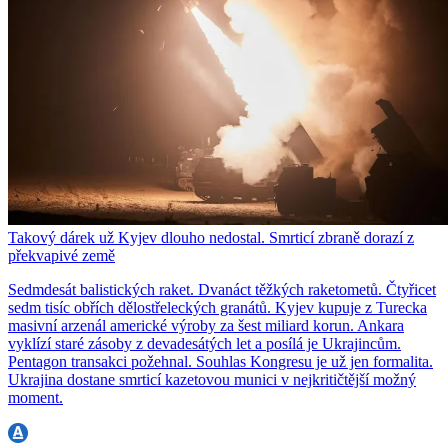
Takový dárek už Kyjev dlouho nedostal. Smrticí zbraně dorazí z
překvapivé země
Sedmdesát balistických raket. Dvanáct těžkých raketometů. Čtyřicet
sedm tisíc obřích dělostřeleckých granátů. Kyjev kupuje z Turecka
masivní arzenál americké výroby za šest miliard korun. Ankara
vyklízí staré zásoby z devadesátých let a posílá je Ukrajincům.
Pentagon transakci požehnal. Souhlas Kongresu je už jen formalita.
Ukrajina dostane smrticí kazetovou munici v nejkritičtější možný
moment.