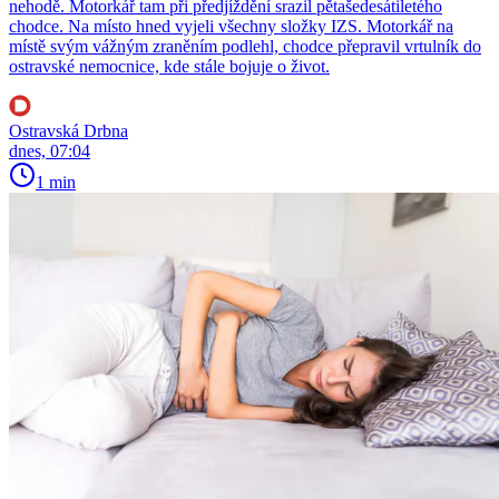
nehodě. Motorkář tam při předjíždění srazil pětašedesátiletého
chodce. Na místo hned vyjeli všechny složky IZS. Motorkář na
místě svým vážným zraněním podlehl, chodce přepravil vrtulník do
ostravské nemocnice, kde stále bojuje o život.
Ostravská Drbna
dnes, 07:04
1 min