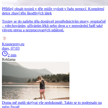
Přílišný obsah toxinů v těle může vyústit v řadu nemocí. Kompletní
detox zbaví tělo škodlivých látek
Toxiny se do našeho těla dostávají prostřednictvím stravy, respiračně
– vdechováním, užíváním léků nebo drog a v neposlední řadě také
vlivem stresu a nezpracovaných událostí.
Krasnezeny.eu
dnes, 07:03
2 min
Reklama
Doma mě nutili skrývat vše nedokonalé. Takto se to podepsalo na
mém životě