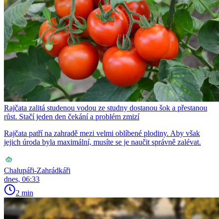
Rajčata zalitá studenou vodou ze studny dostanou šok a přestanou
růst. Stačí jeden den čekání a problém zmizí
Rajčata patří na zahradě mezi velmi oblíbené plodiny. Aby však
jejich úroda byla maximální, musíte se je naučit správně zalévat.
Chalupáři-Zahrádkáři
dnes, 06:33
2 min