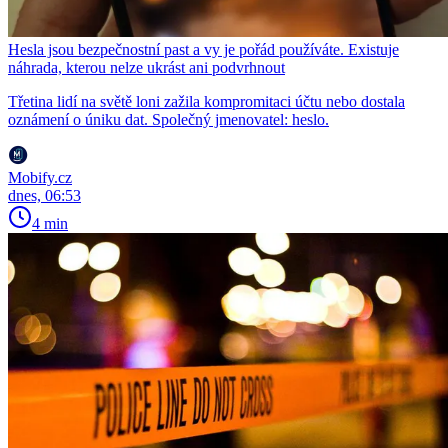
Hesla jsou bezpečnostní past a vy je pořád používáte. Existuje
náhrada, kterou nelze ukrást ani podvrhnout
Třetina lidí na světě loni zažila kompromitaci účtu nebo dostala
oznámení o úniku dat. Společný jmenovatel: heslo.
Mobify.cz
dnes, 06:53
4 min