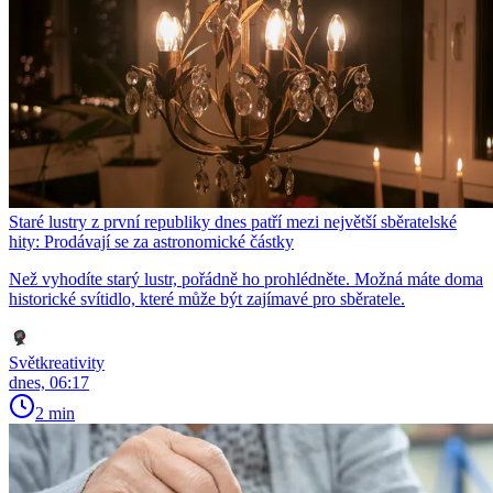
Staré lustry z první republiky dnes patří mezi největší sběratelské
hity: Prodávají se za astronomické částky
Než vyhodíte starý lustr, pořádně ho prohlédněte. Možná máte doma
historické svítidlo, které může být zajímavé pro sběratele.
Světkreativity
dnes, 06:17
2 min