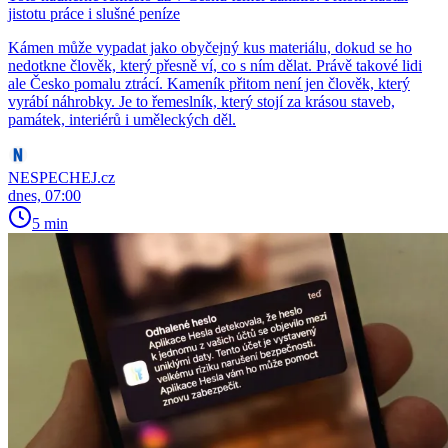
jistotu práce i slušné peníze
Kámen může vypadat jako obyčejný kus materiálu, dokud se ho
nedotkne člověk, který přesně ví, co s ním dělat. Právě takové lidi
ale Česko pomalu ztrácí. Kameník přitom není jen člověk, který
vyrábí náhrobky. Je to řemeslník, který stojí za krásou staveb,
památek, interiérů i uměleckých děl.
NESPECHEJ.cz
dnes, 07:00
5 min