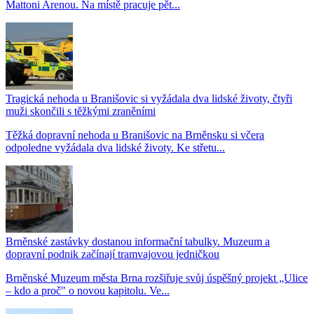
Mattoni Arenou. Na místě pracuje pět...
Tragická nehoda u Branišovic si vyžádala dva lidské životy, čtyři
muži skončili s těžkými zraněními
Těžká dopravní nehoda u Branišovic na Brněnsku si včera
odpoledne vyžádala dva lidské životy. Ke střetu...
Brněnské zastávky dostanou informační tabulky. Muzeum a
dopravní podnik začínají tramvajovou jedničkou
Brněnské Muzeum města Brna rozšiřuje svůj úspěšný projekt „Ulice
– kdo a proč" o novou kapitolu. Ve...