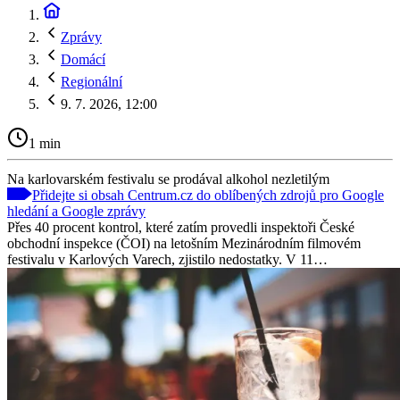
Zprávy
Domácí
Regionální
9. 7. 2026, 12:00
1 min
Na karlovarském festivalu se prodával alkohol nezletilým
Přidejte si obsah Centrum.cz do oblíbených zdrojů pro Google
hledání a Google zprávy
Přes 40 procent kontrol, které zatím provedli inspektoři České
obchodní inspekce (ČOI) na letošním Mezinárodním filmovém
festivalu v Karlových Varech, zjistilo nedostatky. V 11…