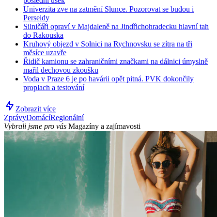
poslední úsek
Univerzita zve na zatmění Slunce. Pozorovat se budou i
Perseidy
Silničáři opraví v Majdaleně na Jindřichohradecku hlavní tah
do Rakouska
Kruhový objezd v Solnici na Rychnovsku se zítra na tři
měsíce uzavře
Řidič kamionu se zahraničními značkami na dálnici úmyslně
mařil dechovou zkoušku
Voda v Praze 6 je po havárii opět pitná. PVK dokončily
proplach a testování
Zobrazit více
Zprávy
Domácí
Regionální
Vybrali jsme pro vás
Magazíny a zajímavosti