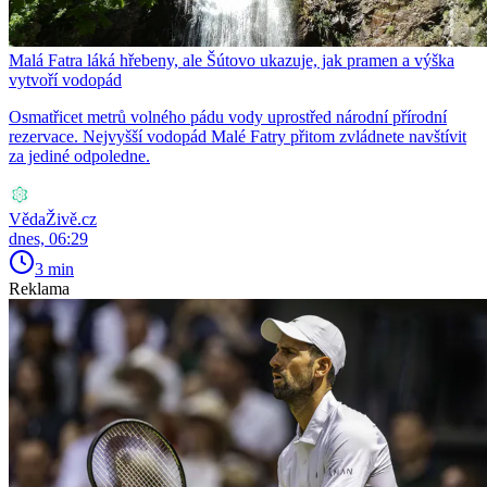
Malá Fatra láká hřebeny, ale Šútovo ukazuje, jak pramen a výška
vytvoří vodopád
Osmatřicet metrů volného pádu vody uprostřed národní přírodní
rezervace. Nejvyšší vodopád Malé Fatry přitom zvládnete navštívit
za jediné odpoledne.
VědaŽivě.cz
dnes, 06:29
3 min
Reklama