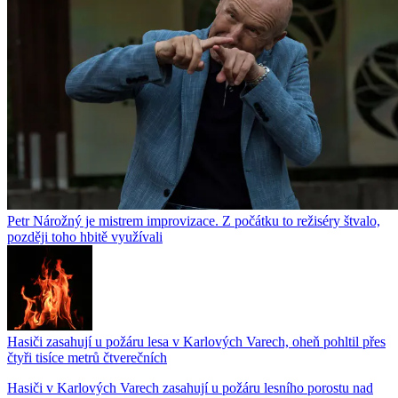
Petr Nárožný je mistrem improvizace. Z počátku to režiséry štvalo,
později toho hbitě využívali
Hasiči zasahují u požáru lesa v Karlových Varech, oheň pohltil přes
čtyři tisíce metrů čtverečních
Hasiči v Karlových Varech zasahují u požáru lesního porostu nad