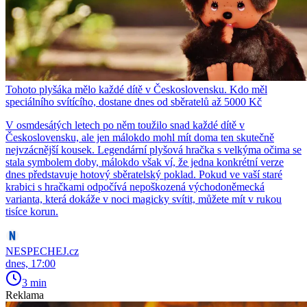
Tohoto plyšáka mělo každé dítě v Československu. Kdo měl
speciálního svítícího, dostane dnes od sběratelů až 5000 Kč
V osmdesátých letech po něm toužilo snad každé dítě v
Československu, ale jen málokdo mohl mít doma ten skutečně
nejvzácnější kousek. Legendární plyšová hračka s velkýma očima se
stala symbolem doby, málokdo však ví, že jedna konkrétní verze
dnes představuje hotový sběratelský poklad. Pokud ve vaší staré
krabici s hračkami odpočívá nepoškozená východoněmecká
varianta, která dokáže v noci magicky svítit, můžete mít v rukou
tisíce korun.
NESPECHEJ.cz
dnes, 17:00
3 min
Reklama