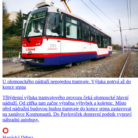
U olomouckého nádraží nepojedou tramvaje. Výluka potrvá až do
konce srpna
Třítýdenní výluka tramvajového provozu čeká olomoucké hlavní
nádraží. Od zítřka tam začne výměna výhybek a kolejnic. Místo
před nádražní budovou budou tramvaje do konce srpna zastavovat
na zastávce Kosmonautů. Do Pavloviček dopravní podnik vypraví
náhradní autobusy.
Hanácká Drbna