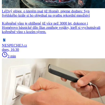
Léčivý glögg, o kterém psal již Homér, pijeme dodnes: Syn
švédského krále si ho objednal na svatbu rekordní množství
Kořeněné víno je oblíbené již více než 3000 let, dokonce i
Homérovo básnické dílo Ilias zmiňuje vojáky, kteří si vychutnávali
kořeněné víno s kozím sýrem.
NESPECHEJ.cz
dnes, 16:30
3 min