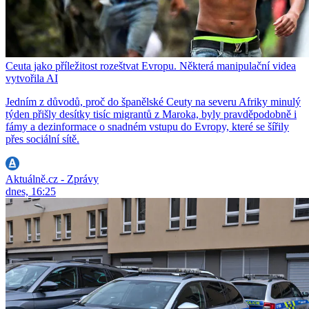
Ceuta jako příležitost rozeštvat Evropu. Některá manipulační videa
vytvořila AI
Jedním z důvodů, proč do španělské Ceuty na severu Afriky minulý
týden přišly desítky tisíc migrantů z Maroka, byly pravděpodobně i
fámy a dezinformace o snadném vstupu do Evropy, které se šířily
přes sociální sítě.
Aktuálně.cz - Zprávy
dnes, 16:25