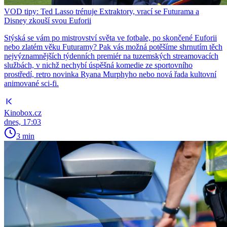
VOD tipy: Ted Lasso trénuje Extraktory, vrací se Futurama a
Disney zkouší svou Euforii
Stýská se vám po mistrovství světa ve fotbale, po skončené Euforii
nebo zlatém věku Futuramy? Pak vás možná potěšíme shrnutím těch
nejvýznamnějších týdenních premiér na tuzemských streamovacích
službách, v nichž nechybí úspěšná komedie ze sportovního
prostředí, retro novinka Ryana Murphyho nebo nová řada kultovní
animované sci-fi.
Kinobox.cz
dnes, 17:03
3 min