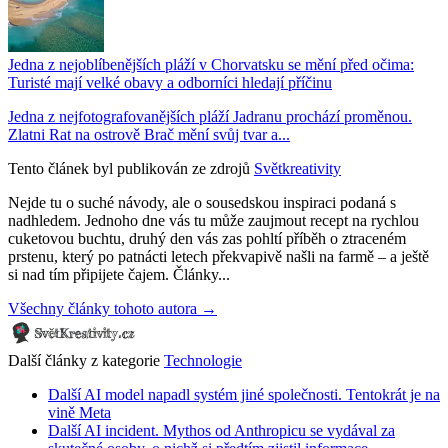
Jedna z nejoblíbenějších pláží v Chorvatsku se mění před očima:
Turisté mají velké obavy a odborníci hledají příčinu
Jedna z nejfotografovanějších pláží Jadranu prochází proměnou.
Zlatni Rat na ostrově Brač mění svůj tvar a...
Tento článek byl publikován ze zdrojů
Světkreativity
Nejde tu o suché návody, ale o sousedskou inspiraci podaná s
nadhledem. Jednoho dne vás tu může zaujmout recept na rychlou
cuketovou buchtu, druhý den vás zas pohltí příběh o ztraceném
prstenu, který po patnácti letech překvapivě našli na farmě – a ještě
si nad tím připijete čajem. Články...
Všechny články tohoto autora →
Další články z kategorie
Technologie
Další AI model napadl systém jiné společnosti. Tentokrát je na
vině Meta
Další AI incident. Mythos od Anthropicu se vydával za