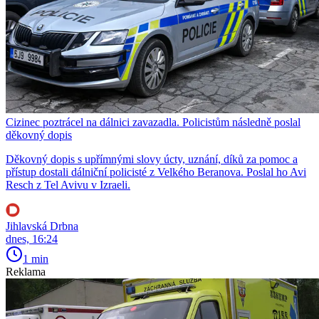
Cizinec poztrácel na dálnici zavazadla. Policistům následně poslal
děkovný dopis
Děkovný dopis s upřímnými slovy úcty, uznání, díků za pomoc a
přístup dostali dálniční policisté z Velkého Beranova. Poslal ho Avi
Resch z Tel Avivu v Izraeli.
Jihlavská Drbna
dnes, 16:24
1 min
Reklama