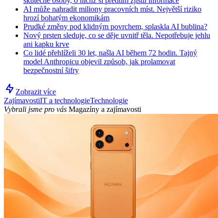
skutečné osoby, o nichž si předtím zjistil informace
AI může nahradit miliony pracovních míst. Největší riziko
hrozí bohatým ekonomikám
Prudké změny pod klidným povrchem, splaskla AI bublina?
Nový prsten sleduje, co se děje uvnitř těla. Nepotřebuje jehlu
ani kapku krve
Co lidé přehlíželi 30 let, našla AI během 72 hodin. Tajný
model Anthropicu objevil způsob, jak prolamovat
bezpečnostní šifry
Zobrazit více
Zajímavosti
IT a technologie
Technologie
Vybrali jsme pro vás
Magazíny a zajímavosti