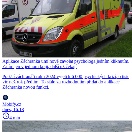
Aplikace Záchranka umí nově zavolat psychologa jedním kliknutím.
Zatím jen v jednom kraji, další už čekají
Pražští záchranáři roku 2024 vyjeli k 6 000 psychických krizí, o tisíc
víc než rok předtím. To stálo za rozhodnutím přidat do aplikace
Záchranka novou funkci.
Mobify.cz
dnes, 16:18
4 min