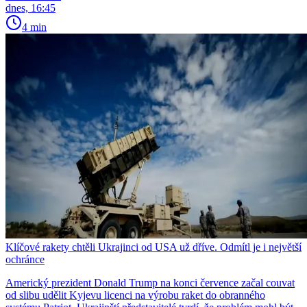
dnes, 16:45
4 min
Klíčové rakety chtěli Ukrajinci od USA už dříve. Odmítl je i největší
ochránce
Americký prezident Donald Trump na konci července začal couvat
od slibu udělit Kyjevu licenci na výrobu raket do obranného