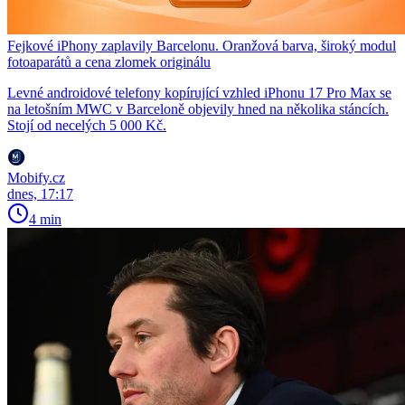
Fejkové iPhony zaplavily Barcelonu. Oranžová barva, široký modul
fotoaparátů a cena zlomek originálu
Levné androidové telefony kopírující vzhled iPhonu 17 Pro Max se
na letošním MWC v Barceloně objevily hned na několika stáncích.
Stojí od necelých 5 000 Kč.
Mobify.cz
dnes, 17:17
4 min