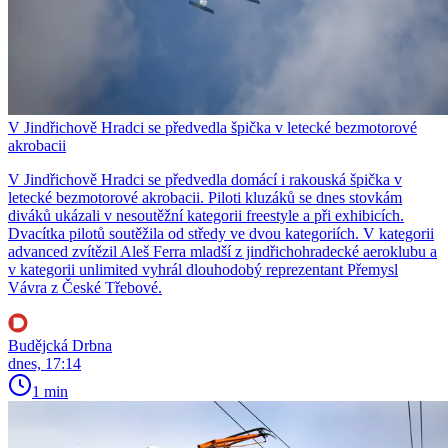
V Jindřichově Hradci se předvedla špička v letecké bezmotorové
akrobacii
V Jindřichově Hradci se předvedla domácí i rakouská špička v
letecké bezmotorové akrobacii. Piloti kluzáků se dnes stovkám
diváků ukázali v nesoutěžní kategorii freestyle a při exhibicích.
Dvacítka pilotů soutěžila od středy ve dvou kategoriích. V kategorii
advanced zvítězil Aleš Ferra mladší z jindřichohradecké aeroklubu a
v kategorii unlimited vyhrál dlouhodobý reprezentant Přemysl
Vávra z České Třebové.
Budějcká Drbna
dnes, 17:14
1 min