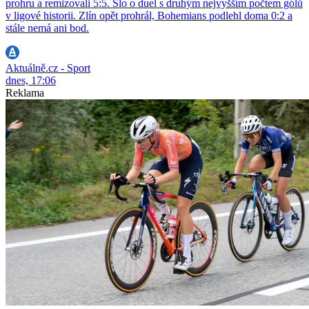
prohru a remizovali 5:5. Šlo o duel s druhým nejvyšším počtem gólů
v ligové historii. Zlín opět prohrál, Bohemians podlehl doma 0:2 a
stále nemá ani bod.
Aktuálně.cz - Sport
dnes, 17:06
Reklama