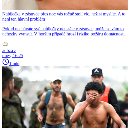
Nabíječka v zásuvce přes noc vás ročně stojí víc, než si myslíte. A to
není ten hlavní problém
Pokud necháváte své nabíječky neustále v zásuvce, může se vám to
nehezky vymstít. V horším případě hrozí i riziko požáru domácnosti.
adbz.cz
dnes, 16:25
1 min