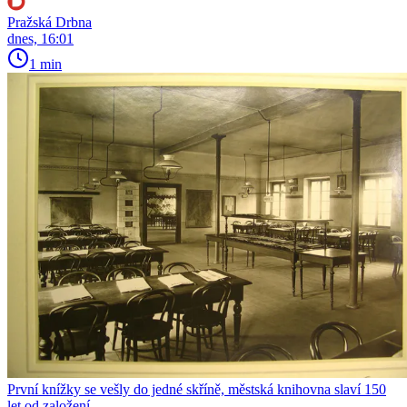
Pražská Drbna
dnes, 16:01
1 min
První knížky se vešly do jedné skříně, městská knihovna slaví 150
let od založení