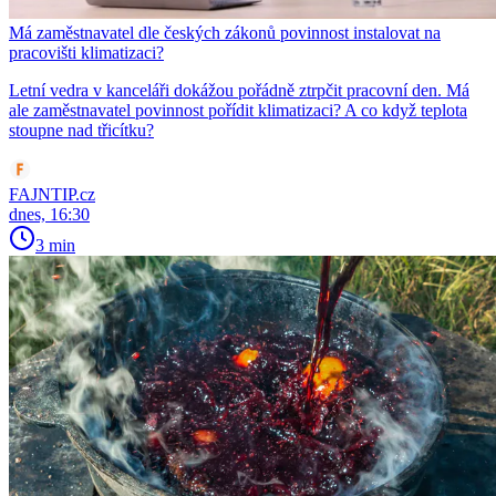
Má zaměstnavatel dle českých zákonů povinnost instalovat na
pracovišti klimatizaci?
Letní vedra v kanceláři dokážou pořádně ztrpčit pracovní den. Má
ale zaměstnavatel povinnost pořídit klimatizaci? A co když teplota
stoupne nad třicítku?
FAJNTIP.cz
dnes, 16:30
3 min