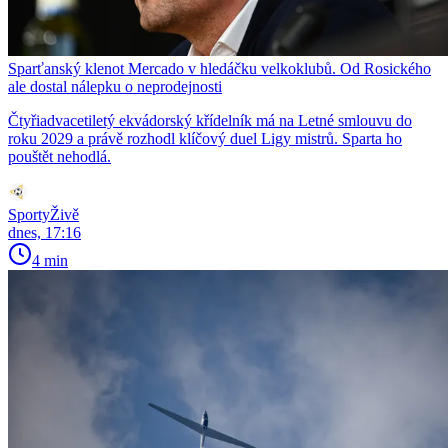
Sparťanský klenot Mercado v hledáčku velkoklubů. Od Rosického
ale dostal nálepku o neprodejnosti
Čtyřiadvacetiletý ekvádorský křídelník má na Letné smlouvu do
roku 2029 a právě rozhodl klíčový duel Ligy mistrů. Sparta ho
pouštět nehodlá.
SportyŽivě
dnes, 17:16
4 min