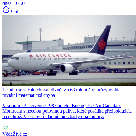
dnes, 16:50
3 min
Letadlu se začalo chovat divně. Za 63 minut čiré hrůzy mohla
triviální matematická chyba
V sobotu 23. července 1983 odletěl Boeing 767 Air Canada z
Montrealu s necelou polovinou paliva, které posádka předpokládala
na palubě. V cestovní hladině mu zhasly oba motory.
VědaŽivě.cz