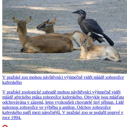
V pražské zoo mohou návštěvníci výjimečně vidět mládě zoborožce
kaferského
V pražské zoologické zahradě mohou návštěvníci výjimečně vidět
mládě afrického ptáka zoborožce kaferského. Obvykle jsou mláďata
odchovávána v zázemí, letos vyzkoušeli chovatelé jiný přístup. Lidé
naleznou zoborožce ve výběhu u antilop. Odchov zoborožce
kaferského patří mezi náročnější. V pražské zoo se podařil poprvé v
roce 1994.