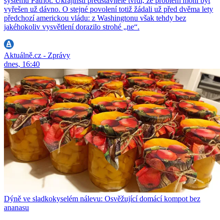
systému Patriot. Ukrajinští představitelé tvrdí, že problém mohl být
vyřešen už dávno. O stejné povolení totiž žádali už před dvěma lety
předchozí americkou vládu: z Washingtonu však tehdy bez
jakéhokoliv vysvětlení dorazilo strohé „ne“.
Aktuálně.cz - Zprávy
dnes, 16:40
Dýně ve sladkokyselém nálevu: Osvěžující domácí kompot bez
ananasu