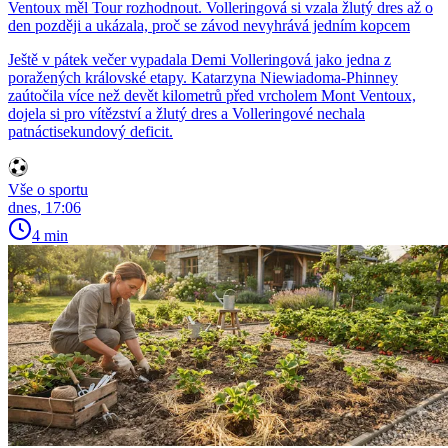
Ventoux měl Tour rozhodnout. Volleringová si vzala žlutý dres až o
den později a ukázala, proč se závod nevyhrává jedním kopcem
Ještě v pátek večer vypadala Demi Volleringová jako jedna z
poražených královské etapy. Katarzyna Niewiadoma-Phinney
zaútočila více než devět kilometrů před vrcholem Mont Ventoux,
dojela si pro vítězství a žlutý dres a Volleringové nechala
patnáctisekundový deficit.
Vše o sportu
dnes, 17:06
4 min