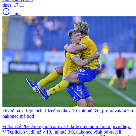
dnes, 17:11
1 min
Divočina v Teplicích. Plzeň vedla v 10. minutě 3:0, prohrávala 4:5 a
nakonec má bod
Fotbalisté Plzně nevyhráli ani ve 3. kole nového ročníku první ligy.
V Teplicích vedli už v 10. minutě 3:0, nakonec však odvraceli