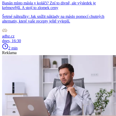
Banán místo másla v koláči? Zní to divně, ale výsledek je
krémovější. A stojí to zlomek ceny
Šetrné náhražky: Jak snížit náklady na máslo pomocí chutných
alternativ, které vaše recepty ještě vylepší.
adbz.cz
dnes, 16:30
2 min
Reklama