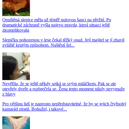
Opuštěná slepice měla už téměř nulovou šanci na přežití. Po
dramatické záchraně vyšla najevo pravda, která situaci ještě
zkomplikovala
Slepičku pohozenou v lese čekal těžký osud. Její majitel se jí zbavil
zvláště krutým způsobem. Naštěstí šel...
Nevěřila, že se ještě někdy setká se svým miláčkem. Pak se ale
otevřely dveře a rozbrečela se. Žena tento moment nikdy nevymaže
z hlavy
Pro většinu lidí je naprosto nepředstavitelné, že by se jejich čtyřnohý
kamarád ztratil. Bohužel, i takové...