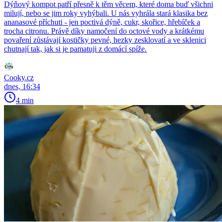
Dýňový kompot patří přesně k těm věcem, které doma buď všichni
milují, nebo se jim roky vyhýbali. U nás vyhrála stará klasika bez
ananasové příchuti - jen poctivá dýně, cukr, skořice, hřebíček a
trocha citronu. Právě díky namočení do octové vody a krátkému
povaření zůstávají kostičky pevné, hezky zesklovatí a ve sklenici
chutnají tak, jak si je pamatuji z domácí spíže.
Cooky.cz
dnes, 16:34
4 min