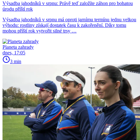
Výsadba jahodníků v srpnu: Právě teď založíte záhon pro bohatou
úrodu příští rok
Výsadba jahodníků v srpnu má oproti jarnímu termínu jednu velkou
výhodu: rostliny získají dostatek času k zakořenění. Díky tomu
mohou příští rok vytvořit silné trsy …
Planeta zahrady
dnes, 17:05
3 min