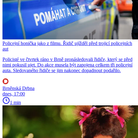
Policejní honička jako z filmu. Řidič ujížděl před trojicí policejních
aut
Policisté ve čtvrtek ráno v Brně pronásledovali řidiče, který se před
nimi pokusil ujet. Do akce musela být zapojena celkem tři policejní
auta. Sledovaného řidiče se jim nakonec dopadnout podařilo.
Brněnská Drbna
dnes, 17:00
1 min