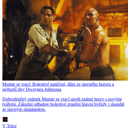
Mumie se vrací: Bolestivé natáčení, dům ze slavného hororu a
nejhorší dny Dwaynea Johnsona
Dobrodružný snímek Mumie se vrací spojil známé herce s novými
tvářemi. Zákulisí odhaluje bolestivé zranění hlavní hvězdy i skandál
se slavným skladatelem.
V Telce