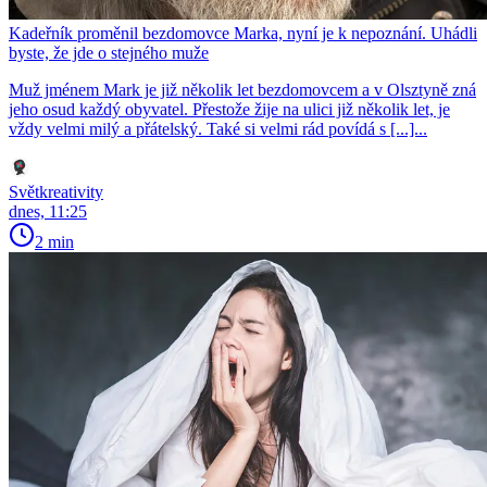
Kadeřník proměnil bezdomovce Marka, nyní je k nepoznání. Uhádli
byste, že jde o stejného muže
Muž jménem Mark je již několik let bezdomovcem a v Olsztyně zná
jeho osud každý obyvatel. Přestože žije na ulici již několik let, je
vždy velmi milý a přátelský. Také si velmi rád povídá s [...]...
Světkreativity
dnes, 11:25
2 min