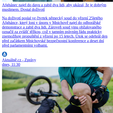
Afghánec najel do davu a zabil dva lidi, aby ukázal, že je dobrým
muslimem. Dostal doživotí
Na doživotí poslal ve čtvrtek německý soud do vězení 25letého
Afghánce, který loni v únoru v Mnichově najel do odborářské
demonstrace a zabil dva lidi. Zároveň soud vinu obžalovaného
označil za zvlášť těžkou, což v tamním právním řádu prakticky
znemožňuje propuštění z vězení po 15 letech. Útok se odehrál den
před začátkem Mnichovské bezpečnostní konference a deset dní
před parlamentními volbami.
Aktuálně.cz - Zprávy
dnes, 11:30