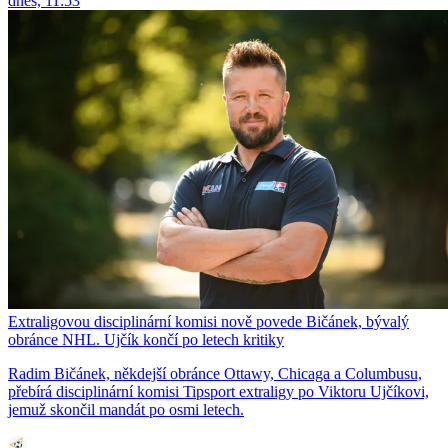
dnes, 11:53
Extraligovou disciplinární komisi nově povede Bičánek, bývalý
obránce NHL. Ujčík končí po letech kritiky
Radim Bičánek, někdejší obránce Ottawy, Chicaga a Columbusu,
přebírá disciplinární komisi Tipsport extraligy po Viktoru Ujčíkovi,
jemuž skončil mandát po osmi letech.