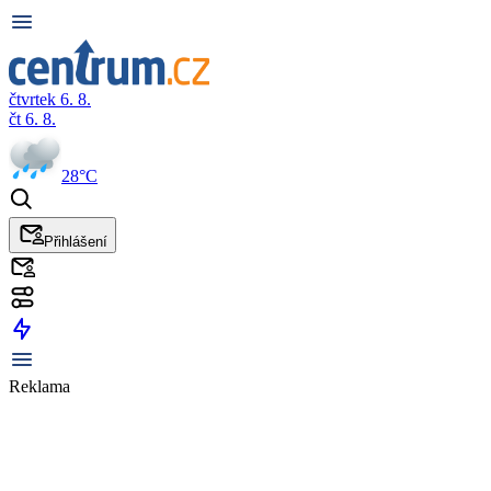
čtvrtek 6. 8.
čt 6. 8.
28°C
Přihlášení
Reklama