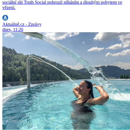
sociální síti Truth Social pohrozil stíháním a dlouhým pobytem ve
vězení.
Aktuálně.cz - Zprávy
dnes, 11:26