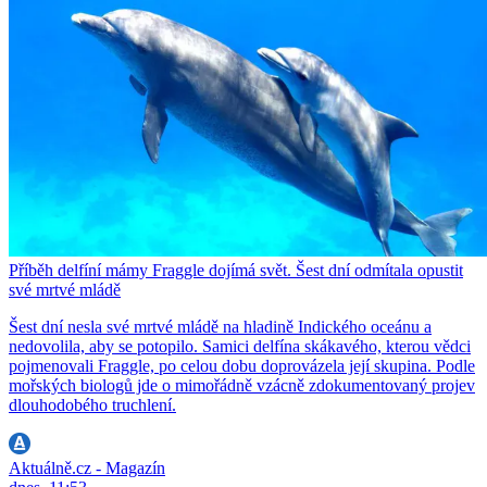
Příběh delfíní mámy Fraggle dojímá svět. Šest dní odmítala opustit
své mrtvé mládě
Šest dní nesla své mrtvé mládě na hladině Indického oceánu a
nedovolila, aby se potopilo. Samici delfína skákavého, kterou vědci
pojmenovali Fraggle, po celou dobu doprovázela její skupina. Podle
mořských biologů jde o mimořádně vzácně zdokumentovaný projev
dlouhodobého truchlení.
Aktuálně.cz - Magazín