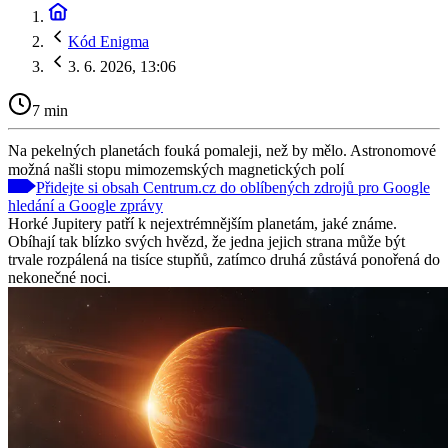
Kód Enigma
3. 6. 2026, 13:06
7 min
Na pekelných planetách fouká pomaleji, než by mělo. Astronomové
možná našli stopu mimozemských magnetických polí
Přidejte si obsah Centrum.cz do oblíbených zdrojů pro Google
hledání a Google zprávy
Horké Jupitery patří k nejextrémnějším planetám, jaké známe.
Obíhají tak blízko svých hvězd, že jedna jejich strana může být
trvale rozpálená na tisíce stupňů, zatímco druhá zůstává ponořená do
nekonečné noci.