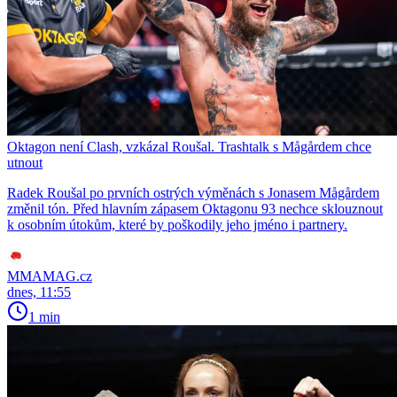
Oktagon není Clash, vzkázal Roušal. Trashtalk s Mågårdem chce
utnout
Radek Roušal po prvních ostrých výměnách s Jonasem Mågårdem
změnil tón. Před hlavním zápasem Oktagonu 93 nechce sklouznout
k osobním útokům, které by poškodily jeho jméno i partnery.
MMAMAG.cz
dnes, 11:55
1 min