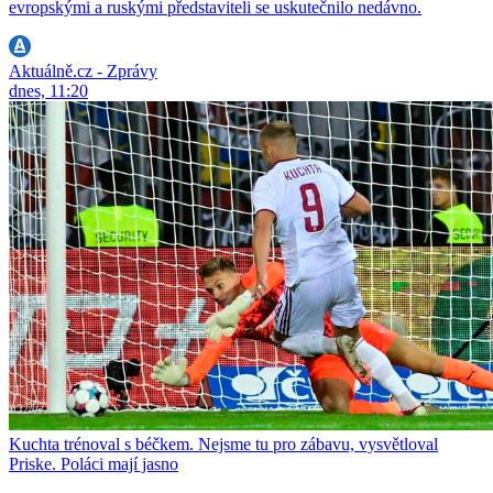
evropskými a ruskými představiteli se uskutečnilo nedávno.
Aktuálně.cz - Zprávy
dnes, 11:20
Kuchta trénoval s béčkem. Nejsme tu pro zábavu, vysvětloval
Priske. Poláci mají jasno