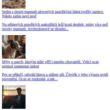
Sedm z deseti mamutů ulovených pravěkými lidmi tvořily samice.
Nikdo zatím neví proč
Na některých pravěkých nalezištích leží kosti desítek, místy více než
stovky mamutů. Archeologové se dlouho...
Mýty o psech, kterým stále věří i mnoho chovatelů. Vrtící ocas
nemusí znamenat radost
Pes se přikrčí, odvrátí hlavu a stáhne uši. Člověk v jeho výrazu uvidí
provinění. Ocas se rozkmitá, a tak...