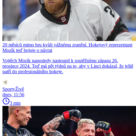
20 měsíců mimo hru kvůli vážnému zranění. Hokejový reprezentant
Mozík teď bojuje o návrat
Vojtěch Mozík naposledy nastoupil k soutěžnímu zápasu 26.
prosince 2024. Teď má pět týdnů na to, aby v Linci dokázal, že ještě
patří do profesionálního hokeje.
SportyŽivě
dnes, 11:56
3 min