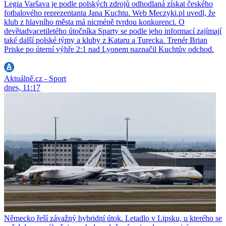
Legia Varšava je podle polských zdrojů odhodlaná získat českého
fotbalového reprezentanta Jana Kuchtu. Web Meczyki.pl uvedl, že
klub z hlavního města má nicméně tvrdou konkurenci. O
devětadvacetiletého útočníka Sparty se podle jeho informací zajímají
také další polské týmy a kluby z Kataru a Turecka. Trenér Brian
Priske po úterní výhře 2:1 nad Lyonem naznačil Kuchtův odchod.
Aktuálně.cz - Sport
dnes, 11:17
Německo řeší závažný hybridní útok. Letadlo v Lipsku, u kterého se