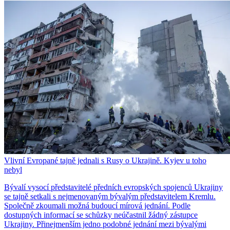
Vlivní Evropané tajně jednali s Rusy o Ukrajině. Kyjev u toho
nebyl
Bývalí vysocí představitelé předních evropských spojenců Ukrajiny
se tajně setkali s nejmenovaným bývalým představitelem Kremlu.
Společně zkoumali možná budoucí mírová jednání. Podle
dostupných informací se schůzky neúčastnil žádný zástupce
Ukrajiny. Přinejmenším jedno podobné jednání mezi bývalými