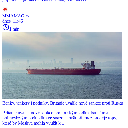
MMAMAG.cz
dnes, 11:46
1 min
Banky, tankery i podniky. Británie uvalila nové sankce proti Rusku
Británie uvalila nové sankce proti ruským lodím, bankám a
průmyslovým podnikům ve snaze narušit příjmy z prodeje ropy,
které by Moskva mohla využít k...