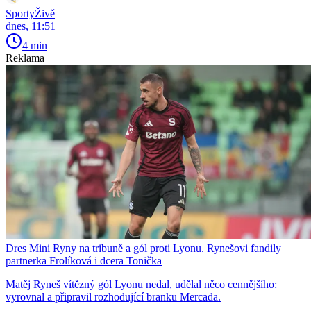
SportyŽivě
dnes, 11:51
4 min
Reklama
Dres Mini Ryny na tribuně a gól proti Lyonu. Rynešovi fandily
partnerka Frolíková i dcera Tonička
Matěj Ryneš vítězný gól Lyonu nedal, udělal něco cennějšího:
vyrovnal a připravil rozhodující branku Mercada.