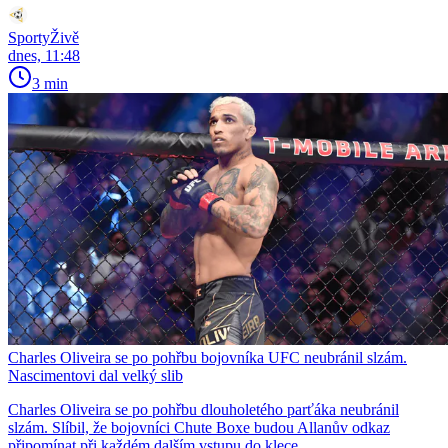
SportyŽivě
dnes, 11:48
3 min
Charles Oliveira se po pohřbu bojovníka UFC neubránil slzám.
Nascimentovi dal velký slib
Charles Oliveira se po pohřbu dlouholetého parťáka neubránil
slzám. Slíbil, že bojovníci Chute Boxe budou Allanův odkaz
připomínat při každém dalším vstupu do klece.