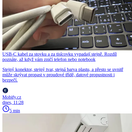
USB-C kabel za stovku a za tisícovku vypadají stejně. Rozdíl
poznáte, až když vám zničí telefon nebo notebook
Stejný konektor, stejný tvar, stejná barva plastu, a přesto se uvnitř
může skrývat propast v proudové třídě, datové propustnosti i
bezpečí.
Mobify.cz
dnes, 11:28
5 min