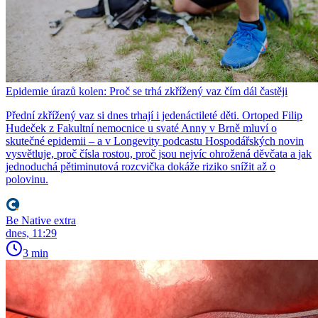
Epidemie úrazů kolen: Proč se trhá zkřížený vaz čím dál častěji
Přední zkřížený vaz si dnes trhají i jedenáctileté děti. Ortoped Filip
Hudeček z Fakultní nemocnice u svaté Anny v Brně mluví o
skutečné epidemii – a v Longevity podcastu Hospodářských novin
vysvětluje, proč čísla rostou, proč jsou nejvíc ohrožená děvčata a jak
jednoduchá pětiminutová rozcvička dokáže riziko snížit až o
polovinu.
Be Native extra
dnes, 11:29
3 min