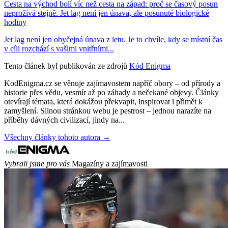
Cesta na východ bolí víc než cesta na západ: proč se časový posun
neprožívá stejně. Jet lag není jen únava, ale posunuté biologické
hodiny
Jet lag není jen obyčejná únava z letu. Je to chvíle, kdy se místní čas
v cíli rozchází s vašimi vnitřními...
Tento článek byl publikován ze zdrojů
Kód Enigma
KodEnigma.cz se věnuje zajímavostem napříč obory – od přírody a
historie přes vědu, vesmír až po záhady a nečekané objevy. Články
otevírají témata, která dokážou překvapit, inspirovat i přimět k
zamyšlení. Silnou stránkou webu je pestrost – jednou narazíte na
příběhy dávných civilizací, jindy na...
Všechny články tohoto autora →
Vybrali jsme pro vás
Magazíny a zajímavosti