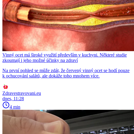
Vinný ocet má široké využití především v kuchyni. Některé studie
zkoumají i jeho možné účinky na zdraví
Na první pohled se může zdát, že červený vinný ocet se hodí pouze
k ochucování salátů, ale dokáže toho mnohem více.
Zdravestravovani.eu
dnes, 11:28
4 min