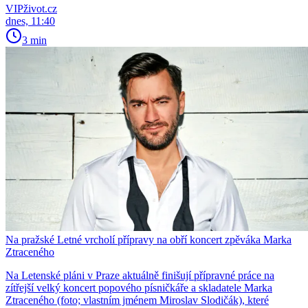
VIPživot.cz
dnes, 11:40
3 min
Na pražské Letné vrcholí přípravy na obří koncert zpěváka Marka
Ztraceného
Na Letenské pláni v Praze aktuálně finišují přípravné práce na
zítřejší velký koncert popového písničkáře a skladatele Marka
Ztraceného (foto; vlastním jménem Miroslav Slodičák), které