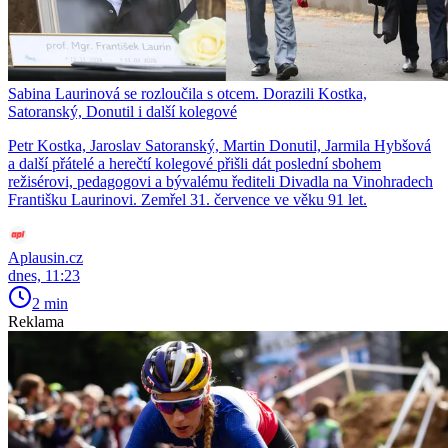
Sabina Laurinová se rozloučila s otcem. Dorazili Kostka,
Satoranský, Donutil i další kolegové
Petr Kostka, Jaroslav Satoranský, Martin Donutil, Jarmila Hybšová
a další přátelé a herečtí kolegové přišli dát poslední sbohem
režisérovi, pedagogovi a bývalému řediteli Divadla na Vinohradech
Františku Laurinovi. Zemřel 31. července ve věku 91 let.
Aplausin.cz
dnes, 11:23
2 min
Reklama