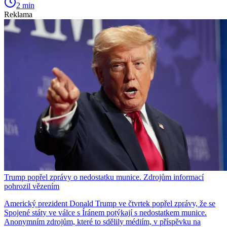
2 min
Reklama
Trump popřel zprávy o nedostatku munice. Zdrojům informací
pohrozil vězením
Americký prezident Donald Trump ve čtvrtek popřel zprávy, že se
Spojené státy ve válce s Íránem potýkají s nedostatkem munice.
Anonymním zdrojům, které to sdělily médiím, v příspěvku na