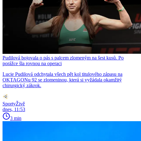
Pudilová bojovala o pás s palcem zlomeným na šest kusů. Po
porážce šla rovnou na operaci
Lucie Pudilová odchytala všech pět kol titulového zápasu na
OKTAGONu 92 se zlomeninou, která si vyžádala okamžitý
chirurgický zákrok.
SportyŽivě
dnes, 11:53
3 min