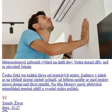
Meteorologové zpřesnili výhled na další dny: Vedra dorazí dřív, než
se původně čekalo
Česko čeká jen krátká úleva od tropických teplot. Zatímco v pátek
se na většině území citelně ochladí, už během neděle se mají teploty
znovu dostat nad třicet stupňů. Na jihu Moravy navíc přetrvává
mimořádná tepelná zátěž a vysoké riziko požárů.
Trendy Život
dnes, 11:27