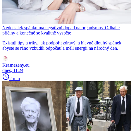
Nedostatek spánku má negativní dopad na organismus. Odhalte
příčiny a konečně se kvalitně vyspěte
Existují tipy a triky, jak podpořit zdravý, a hlavně dlouhý spánek,
abyste se ráno vzbudili odpočatí a měli energii na náročný den.
Krasnezeny.eu
dnes, 11:24
2 min