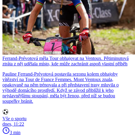
Ferrand-Prévotová měla Tour obhajovat na Ventoux. Pětiminutová
ztráta z něj udělala místo, kde může zachránit aspoň vlastní příběh
Pauline Ferrand-Prévotová postavila sezonu kolem obhajoby
vítězství na Tour de France Femmes. Mont Ventoux znala,
opakovaně na něm trénovala a při představení trasy mluvila o
výhodě domácího prostředí. Když se závod přiblížil k jeho
nejslavnějšímu stoupání, měla být ženou, před níž se budou
soupeřky bránit.
Vše o sportu
dnes, 11:22
3 min