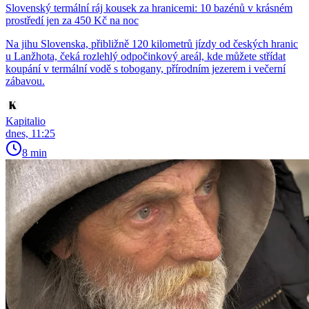
Slovenský termální ráj kousek za hranicemi: 10 bazénů v krásném
prostředí jen za 450 Kč na noc
Na jihu Slovenska, přibližně 120 kilometrů jízdy od českých hranic
u Lanžhota, čeká rozlehlý odpočinkový areál, kde můžete střídat
koupání v termální vodě s tobogany, přírodním jezerem i večerní
zábavou.
Kapitalio
dnes, 11:25
8 min