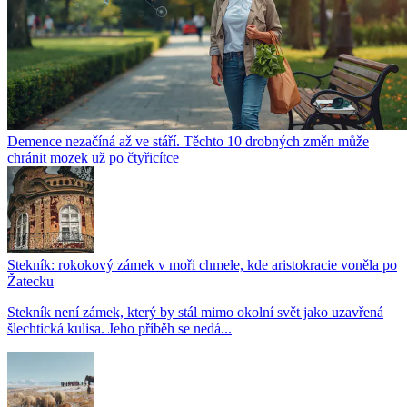
Demence nezačíná až ve stáří. Těchto 10 drobných změn může
chránit mozek už po čtyřicítce
Stekník: rokokový zámek v moři chmele, kde aristokracie voněla po
Žatecku
Stekník není zámek, který by stál mimo okolní svět jako uzavřená
šlechtická kulisa. Jeho příběh se nedá...