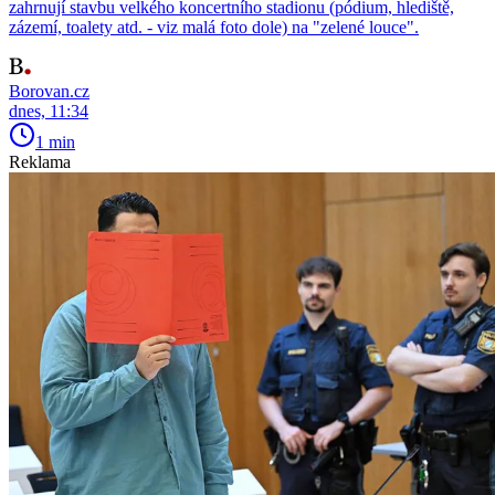
zahrnují stavbu velkého koncertního stadionu (pódium, hlediště,
zázemí, toalety atd. - viz malá foto dole) na "zelené louce".
Borovan.cz
dnes, 11:34
1 min
Reklama