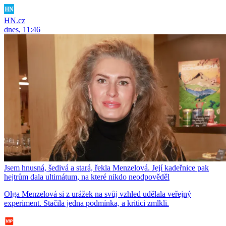
HN.cz
dnes, 11:46
Jsem hnusná, šedivá a stará, řekla Menzelová. Její kadeřnice pak
hejtrům dala ultimátum, na které nikdo neodpověděl
Olga Menzelová si z urážek na svůj vzhled udělala veřejný
experiment. Stačila jedna podmínka, a kritici zmlkli.