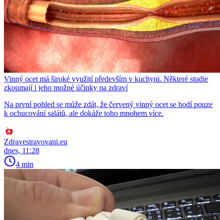
Vinný ocet má široké využití především v kuchyni. Některé studie
zkoumají i jeho možné účinky na zdraví
Na první pohled se může zdát, že červený vinný ocet se hodí pouze
k ochucování salátů, ale dokáže toho mnohem více.
Zdravestravovani.eu
dnes, 11:28
4 min