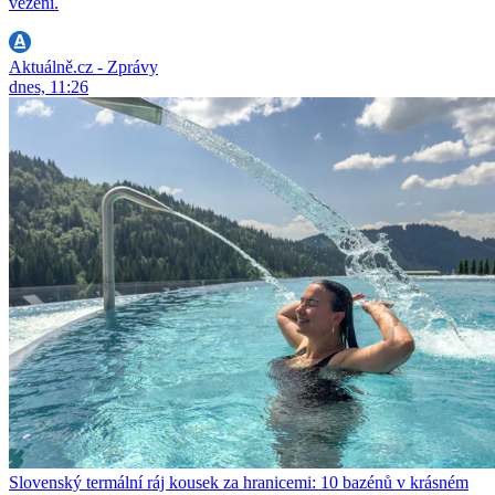
vězení.
Aktuálně.cz - Zprávy
dnes, 11:26
Slovenský termální ráj kousek za hranicemi: 10 bazénů v krásném