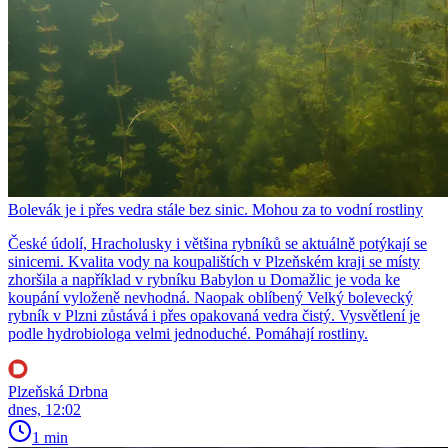
Bolevák je i přes vedra stále bez sinic. Mohou za to vodní rostliny
České údolí, Hracholusky i většina rybníků se aktuálně potýkají se
sinicemi. Kvalita vody na koupalištích v Plzeňském kraji se místy
zhoršila a například v rybníku Babylon u Domažlic je voda ke
koupání vyloženě nevhodná. Naopak oblíbený Velký bolevecký
rybník v Plzni zůstává i přes opakovaná vedra čistý. Vysvětlení je
podle hydrobiologa velmi jednoduché. Pomáhají rostliny.
Plzeňská Drbna
dnes, 12:02
1 min