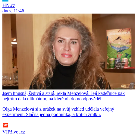
HN.cz
dnes, 11:46
Jsem hnusná, šedivá a stará, řekla Menzelová. Její kadeřnice pak
hejtrům dala ultimátum, na které nikdo neodpověděl
Olga Menzelová si z urážek na svůj vzhled udělala veřejný
experiment. Stačila jedna podmínka, a kritici zmlkli.
VIPživot.cz