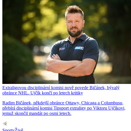
Extraligovou disciplinární komisi nově povede Bičánek, bývalý
obránce NHL. Ujčík končí po letech kritiky
Radim Bičánek, někdejší obránce Ottawy, Chicaga a Columbusu,
přebírá disciplinární komisi Tipsport extraligy po Viktoru Ujčíkovi,
jemuž skončil mandát po osmi letech.
SportyŽivě