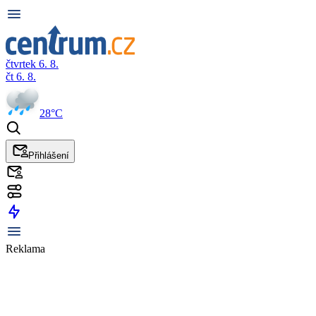
čtvrtek 6. 8.
čt 6. 8.
28°C
Přihlášení
Reklama