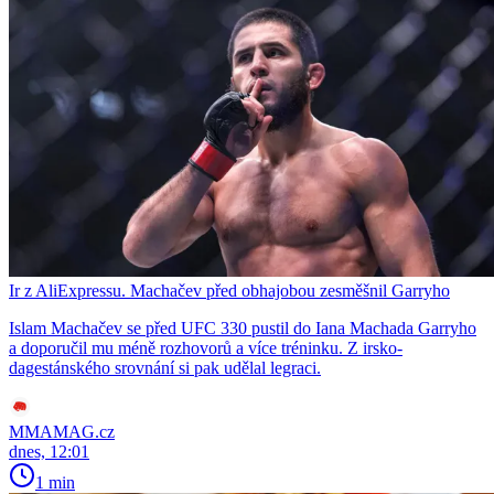
Ir z AliExpressu. Machačev před obhajobou zesměšnil Garryho
Islam Machačev se před UFC 330 pustil do Iana Machada Garryho
a doporučil mu méně rozhovorů a více tréninku. Z irsko-
dagestánského srovnání si pak udělal legraci.
MMAMAG.cz
dnes, 12:01
1 min