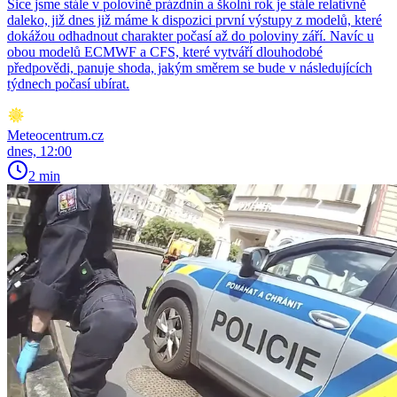
Sice jsme stále v polovině prázdnin a školní rok je stále relativně
daleko, již dnes již máme k dispozici první výstupy z modelů, které
dokážou odhadnout charakter počasí až do poloviny září. Navíc u
obou modelů ECMWF a CFS, které vytváří dlouhodobé
předpovědi, panuje shoda, jakým směrem se bude v následujících
týdnech počasí ubírat.
Meteocentrum.cz
dnes, 12:00
2 min