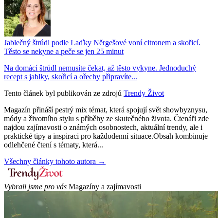
Jablečný štrúdl podle Laďky Něrgešové voní citronem a skořicí.
Těsto se nekyne a peče se jen 25 minut
Na domácí štrúdl nemusíte čekat, až těsto vykyne. Jednoduchý
recept s jablky, skořicí a ořechy připravíte...
Tento článek byl publikován ze zdrojů
Trendy Život
Magazín přináší pestrý mix témat, která spojují svět showbyznysu,
módy a životního stylu s příběhy ze skutečného života. Čtenáři zde
najdou zajímavosti o známých osobnostech, aktuální trendy, ale i
praktické tipy a inspiraci pro každodenní situace.Obsah kombinuje
odlehčené čtení s tématy, která...
Všechny články tohoto autora →
Vybrali jsme pro vás
Magazíny a zajímavosti