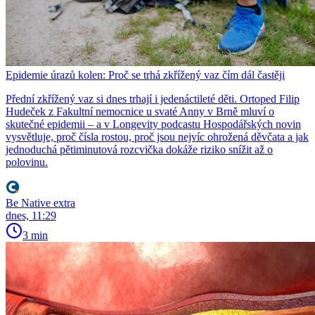
Epidemie úrazů kolen: Proč se trhá zkřížený vaz čím dál častěji
Přední zkřížený vaz si dnes trhají i jedenáctileté děti. Ortoped Filip
Hudeček z Fakultní nemocnice u svaté Anny v Brně mluví o
skutečné epidemii – a v Longevity podcastu Hospodářských novin
vysvětluje, proč čísla rostou, proč jsou nejvíc ohrožená děvčata a jak
jednoduchá pětiminutová rozcvička dokáže riziko snížit až o
polovinu.
Be Native extra
dnes, 11:29
3 min