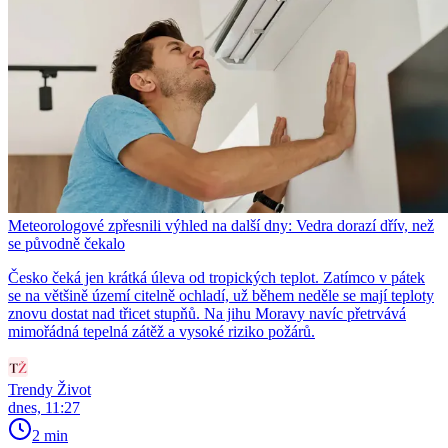
Meteorologové zpřesnili výhled na další dny: Vedra dorazí dřív, než
se původně čekalo
Česko čeká jen krátká úleva od tropických teplot. Zatímco v pátek
se na většině území citelně ochladí, už během neděle se mají teploty
znovu dostat nad třicet stupňů. Na jihu Moravy navíc přetrvává
mimořádná tepelná zátěž a vysoké riziko požárů.
Trendy Život
dnes, 11:27
2 min