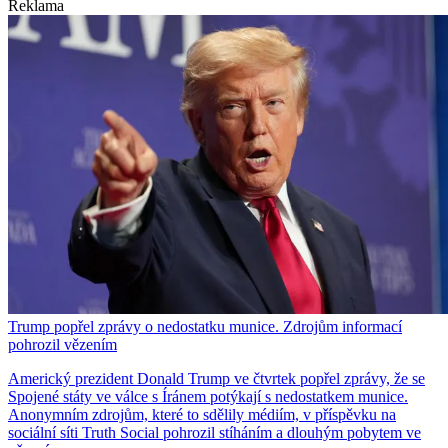
Reklama
Trump popřel zprávy o nedostatku munice. Zdrojům informací
pohrozil vězením
Americký prezident Donald Trump ve čtvrtek popřel zprávy, že se
Spojené státy ve válce s Íránem potýkají s nedostatkem munice.
Anonymním zdrojům, které to sdělily médiím, v příspěvku na
sociální síti Truth Social pohrozil stíháním a dlouhým pobytem ve