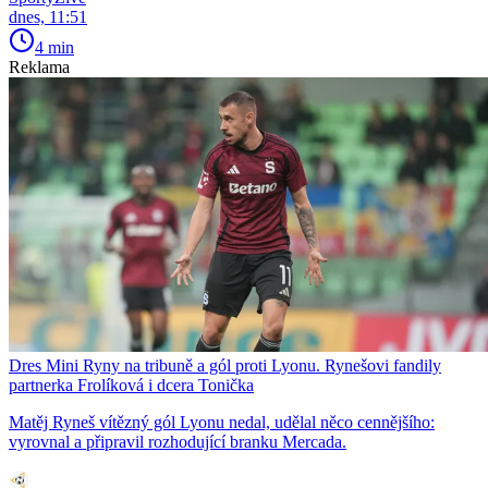
dnes, 11:51
4 min
Reklama
Dres Mini Ryny na tribuně a gól proti Lyonu. Rynešovi fandily
partnerka Frolíková i dcera Tonička
Matěj Ryneš vítězný gól Lyonu nedal, udělal něco cennějšího:
vyrovnal a připravil rozhodující branku Mercada.