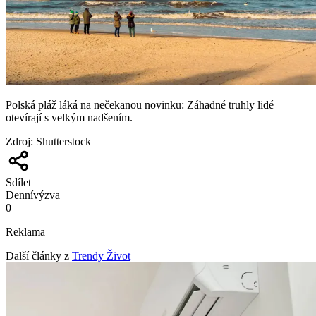
Polská pláž láká na nečekanou novinku: Záhadné truhly lidé
otevírají s velkým nadšením.
Zdroj
:
Shutterstock
Sdílet
Denní
výzva
0
Reklama
Další články z
Trendy Život