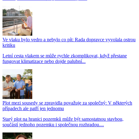
Ve vlaku bylo vedro a nebylo co pít: Rada dopravce vyvolala ostrou
kritiku
Letní cesta vlakem se může rychle zkomplikovat, když přestane
fungovat klimatizace nebo dojde palubní...
Plot mezi sousedy se zpravidla považuje za společný: V některých
případech ale patří jen jednomu
Starý plot na hranici pozemků může být samostatnou stavbou,
součástí jednoho pozemku i společnou rozhradou....