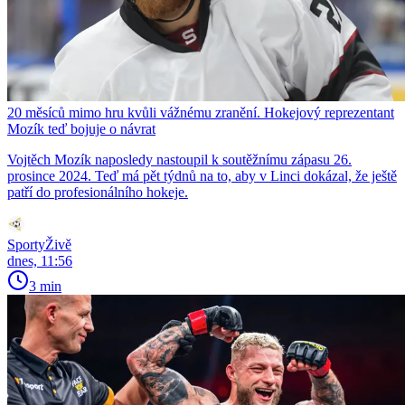
20 měsíců mimo hru kvůli vážnému zranění. Hokejový reprezentant
Mozík teď bojuje o návrat
Vojtěch Mozík naposledy nastoupil k soutěžnímu zápasu 26.
prosince 2024. Teď má pět týdnů na to, aby v Linci dokázal, že ještě
patří do profesionálního hokeje.
SportyŽivě
dnes, 11:56
3 min