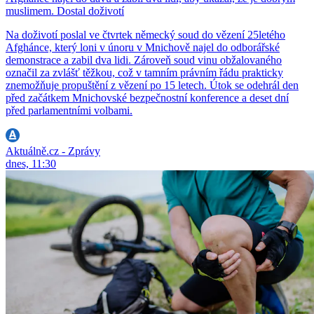
muslimem. Dostal doživotí
Na doživotí poslal ve čtvrtek německý soud do vězení 25letého
Afghánce, který loni v únoru v Mnichově najel do odborářské
demonstrace a zabil dva lidi. Zároveň soud vinu obžalovaného
označil za zvlášť těžkou, což v tamním právním řádu prakticky
znemožňuje propuštění z vězení po 15 letech. Útok se odehrál den
před začátkem Mnichovské bezpečnostní konference a deset dní
před parlamentními volbami.
Aktuálně.cz - Zprávy
dnes, 11:30