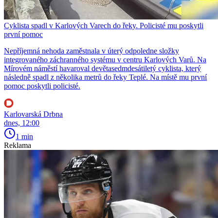
Cyklista spadl v Karlových Varech do řeky. Policisté mu poskytli
první pomoc
Nepříjemná nehoda zaměstnala v úterý odpoledne složky
integrovaného záchranného systému v centru Karlových Varů. Na
Mírovém náměstí havaroval devětasedmdesátiletý cyklista, který
následně spadl z několika metrů do řeky Teplé. Na místě mu první
pomoc poskytli policisté.
Karlovarská Drbna
dnes, 12:00
1 min
Reklama