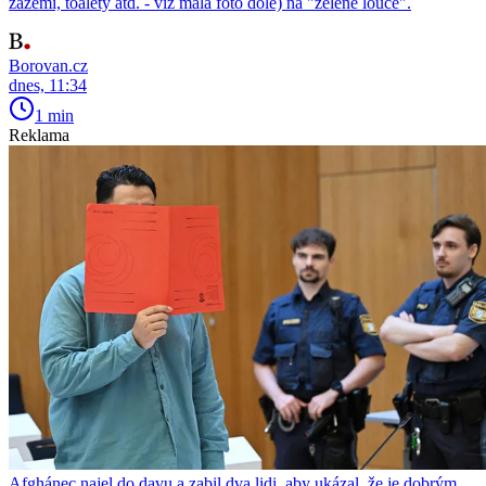
zázemí, toalety atd. - viz malá foto dole) na "zelené louce".
Borovan.cz
dnes, 11:34
1 min
Reklama
Afghánec najel do davu a zabil dva lidi, aby ukázal, že je dobrým