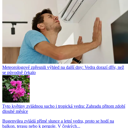
Meteorologové zpřesnili výhled na další dny: Vedra dorazí dřív, než
se původně čekalo
Tyto květiny zvládnou sucho i tropická vedra: Zahradu přitom zdobí
dlouhé měsíce
Bugenvilea zvládá přímé slunce a letní vedra, proto se hodí na
balkon, terasu nebo k pergole. V českých...