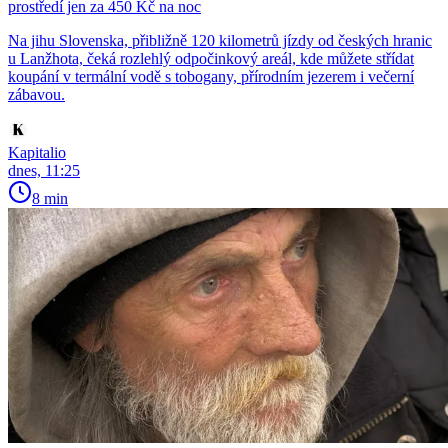
prostředí jen za 450 Kč na noc
Na jihu Slovenska, přibližně 120 kilometrů jízdy od českých hranic
u Lanžhota, čeká rozlehlý odpočinkový areál, kde můžete střídat
koupání v termální vodě s tobogany, přírodním jezerem i večerní
zábavou.
Kapitalio
dnes, 11:25
8 min