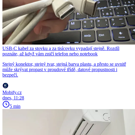
USB-C kabel za stovku a za tisícovku vypadají stejně. Rozdíl
poznáte, až když vám zničí telefon nebo notebook
Stejný konektor, stejný tvar, stejná barva plastu, a přesto se uvnitř
může skrývat propast v proudové třídě, datové propustnosti i
bezpečí.
Mobify.cz
dnes, 11:28
5 min