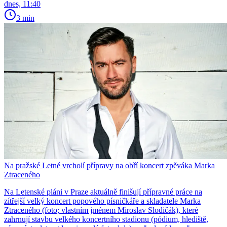
dnes, 11:40
3 min
Na pražské Letné vrcholí přípravy na obří koncert zpěváka Marka
Ztraceného
Na Letenské pláni v Praze aktuálně finišují přípravné práce na
zítřejší velký koncert popového písničkáře a skladatele Marka
Ztraceného (foto; vlastním jménem Miroslav Slodičák), které
zahrnují stavbu velkého koncertního stadionu (pódium, hlediště,