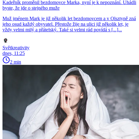
Kadeřník proměnil bezdomovce Marka, nyní je k nepoznání. Uhádli
byste, že jde o stejného muže
Muž jménem Mark je již několik let bezdomovcem a v Olsztyně zná
jeho osud každý obyvatel. Přestože žije na ulici již několik let, je
vždy velmi milý a přátelský. Také si velmi rád povídá s [...]...
Světkreativity
dnes, 11:25
2 min