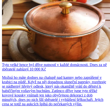
Tyto velké hrnce byl dříve nutností v každé domácnosti. Dnes za ně
sběratelé nabízejí 10 000 Kč
Možná ho máte dodnes na chalupě nad kamny nebo zaprášené v
krabici na půdě. Když na něj dopadnou sluneční paprsky, rozehraje
se nádherný hřejivý odlesk, který nás okamžitě vrátí do dětství k
babiččiným voňavým buchtám. Zatímco dříve jsme tyto těžké
kovové kousky vnímali jen jako obyčejnou dekoraci z dob
minulých, dnes po nich šílí sběratelé i vyhlášení šéfkuchaři. Jejich
cena se totiž na aukcích šplhá do nečekaných výšin.