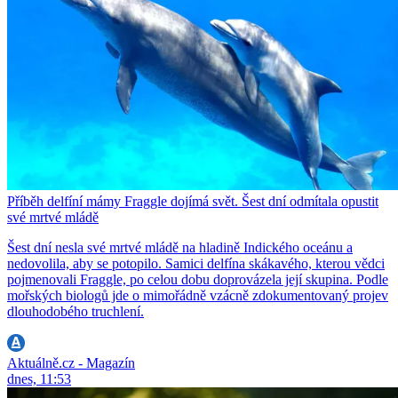
Příběh delfíní mámy Fraggle dojímá svět. Šest dní odmítala opustit
své mrtvé mládě
Šest dní nesla své mrtvé mládě na hladině Indického oceánu a
nedovolila, aby se potopilo. Samici delfína skákavého, kterou vědci
pojmenovali Fraggle, po celou dobu doprovázela její skupina. Podle
mořských biologů jde o mimořádně vzácně zdokumentovaný projev
dlouhodobého truchlení.
Aktuálně.cz - Magazín
dnes, 11:53