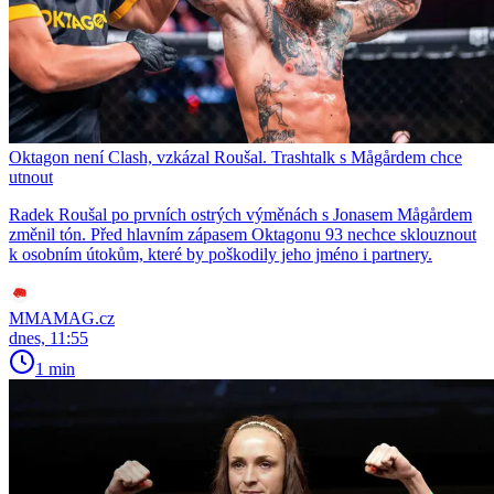
Oktagon není Clash, vzkázal Roušal. Trashtalk s Mågårdem chce
utnout
Radek Roušal po prvních ostrých výměnách s Jonasem Mågårdem
změnil tón. Před hlavním zápasem Oktagonu 93 nechce sklouznout
k osobním útokům, které by poškodily jeho jméno i partnery.
MMAMAG.cz
dnes, 11:55
1 min