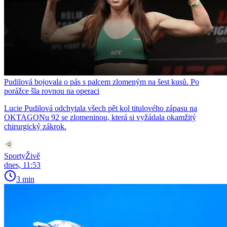
Pudilová bojovala o pás s palcem zlomeným na šest kusů. Po
porážce šla rovnou na operaci
Lucie Pudilová odchytala všech pět kol titulového zápasu na
OKTAGONu 92 se zlomeninou, která si vyžádala okamžitý
chirurgický zákrok.
SportyŽivě
dnes, 11:53
3 min