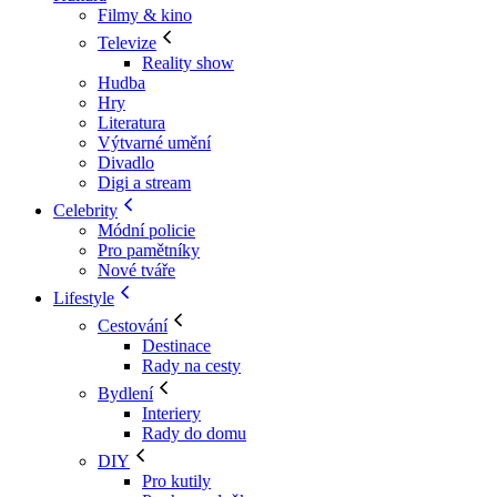
Filmy & kino
Televize
Reality show
Hudba
Hry
Literatura
Výtvarné umění
Divadlo
Digi a stream
Celebrity
Módní policie
Pro pamětníky
Nové tváře
Lifestyle
Cestování
Destinace
Rady na cesty
Bydlení
Interiery
Rady do domu
DIY
Pro kutily