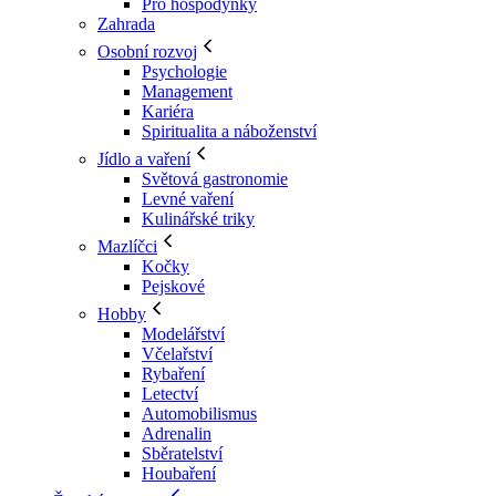
Pro hospodyňky
Zahrada
Osobní rozvoj
Psychologie
Management
Kariéra
Spiritualita a náboženství
Jídlo a vaření
Světová gastronomie
Levné vaření
Kulinářské triky
Mazlíčci
Kočky
Pejskové
Hobby
Modelářství
Včelařství
Rybaření
Letectví
Automobilismus
Adrenalin
Sběratelství
Houbaření