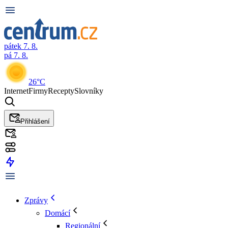
pátek 7. 8.
pá 7. 8.
26°C
Internet
Firmy
Recepty
Slovníky
Přihlášení
Zprávy
Domácí
Regionální