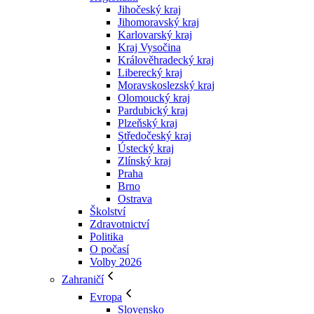
Jihočeský kraj
Jihomoravský kraj
Karlovarský kraj
Kraj Vysočina
Králověhradecký kraj
Liberecký kraj
Moravskoslezský kraj
Olomoucký kraj
Pardubický kraj
Plzeňský kraj
Středočeský kraj
Ústecký kraj
Zlínský kraj
Praha
Brno
Ostrava
Školství
Zdravotnictví
Politika
O počasí
Volby 2026
Zahraničí
Evropa
Slovensko