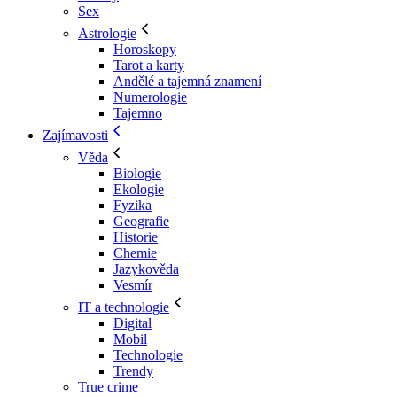
Sex
Astrologie
Horoskopy
Tarot a karty
Andělé a tajemná znamení
Numerologie
Tajemno
Zajímavosti
Věda
Biologie
Ekologie
Fyzika
Geografie
Historie
Chemie
Jazykověda
Vesmír
IT a technologie
Digital
Mobil
Technologie
Trendy
True crime