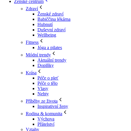
Ženské centrum
Zdraví
Ženské zdraví
Babiččina lékárna
Hubnutí
Duševní zdraví
Wellbeing
Fitness
Jóga a pilates
Módní trendy
Aktuální trendy
Doplňky
Krása
Péče o pleť
Péče o tělo
Vlasy
Nehty
Příběhy ze života
Inspirativní ženy
Rodina & komunita
Výchova
Přátelství
Vztahy