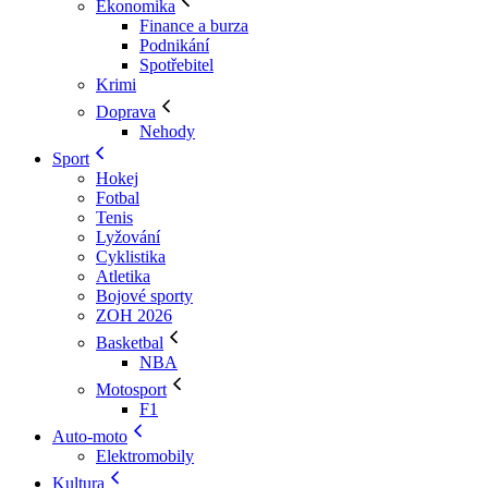
Ekonomika
Finance a burza
Podnikání
Spotřebitel
Krimi
Doprava
Nehody
Sport
Hokej
Fotbal
Tenis
Lyžování
Cyklistika
Atletika
Bojové sporty
ZOH 2026
Basketbal
NBA
Motosport
F1
Auto-moto
Elektromobily
Kultura