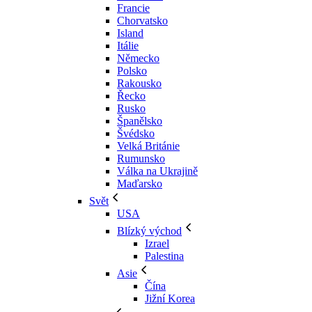
Francie
Chorvatsko
Island
Itálie
Německo
Polsko
Rakousko
Řecko
Rusko
Španělsko
Švédsko
Velká Británie
Rumunsko
Válka na Ukrajině
Maďarsko
Svět
USA
Blízký východ
Izrael
Palestina
Asie
Čína
Jižní Korea