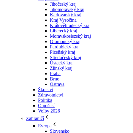
Jihočeský kraj
Jihomoravský kraj
Karlovarský kraj
Kraj Vysočina
Králověhradecký kraj
Liberecký kraj
Moravskoslezský kraj
Olomoucký kraj
Pardubický kraj
Plzeňský kraj
Středočeský kraj
Ústecký kraj
Zlínský kraj
Praha
Brno
Ostrava
Školství
Zdravotnictví
Politika
O počasí
Volby 2026
Zahraničí
Evropa
Slovensko