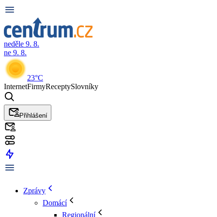
neděle 9. 8.
ne 9. 8.
23°C
Internet
Firmy
Recepty
Slovníky
Přihlášení
Zprávy
Domácí
Regionální