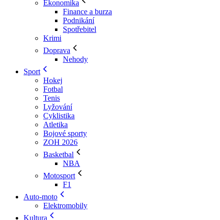
Ekonomika
Finance a burza
Podnikání
Spotřebitel
Krimi
Doprava
Nehody
Sport
Hokej
Fotbal
Tenis
Lyžování
Cyklistika
Atletika
Bojové sporty
ZOH 2026
Basketbal
NBA
Motosport
F1
Auto-moto
Elektromobily
Kultura