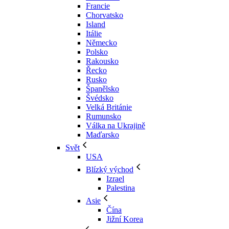
Francie
Chorvatsko
Island
Itálie
Německo
Polsko
Rakousko
Řecko
Rusko
Španělsko
Švédsko
Velká Británie
Rumunsko
Válka na Ukrajině
Maďarsko
Svět
USA
Blízký východ
Izrael
Palestina
Asie
Čína
Jižní Korea