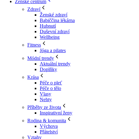
Ženské centrum
Zdraví
Ženské zdraví
Babiččina lékárna
Hubnutí
Duševní zdraví
Wellbeing
Fitness
Jóga a pilates
Módní trendy
Aktuální trendy
Doplňky
Krása
Péče o pleť
Péče o tělo
Vlasy
Nehty
Příběhy ze života
Inspirativní ženy
Rodina & komunita
Výchova
Přátelství
Vztahy