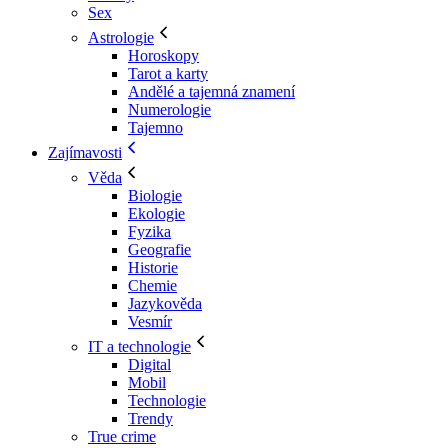
Sex
Astrologie
Horoskopy
Tarot a karty
Andělé a tajemná znamení
Numerologie
Tajemno
Zajímavosti
Věda
Biologie
Ekologie
Fyzika
Geografie
Historie
Chemie
Jazykověda
Vesmír
IT a technologie
Digital
Mobil
Technologie
Trendy
True crime