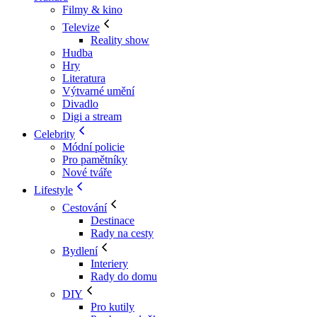
Filmy & kino
Televize
Reality show
Hudba
Hry
Literatura
Výtvarné umění
Divadlo
Digi a stream
Celebrity
Módní policie
Pro pamětníky
Nové tváře
Lifestyle
Cestování
Destinace
Rady na cesty
Bydlení
Interiery
Rady do domu
DIY
Pro kutily