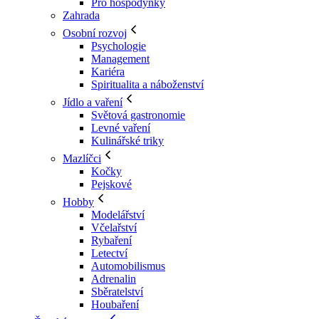
Pro hospodyňky
Zahrada
Osobní rozvoj
Psychologie
Management
Kariéra
Spiritualita a náboženství
Jídlo a vaření
Světová gastronomie
Levné vaření
Kulinářské triky
Mazlíčci
Kočky
Pejskové
Hobby
Modelářství
Včelařství
Rybaření
Letectví
Automobilismus
Adrenalin
Sběratelství
Houbaření