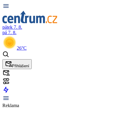
pátek 7. 8.
pá 7. 8.
26°C
Přihlášení
Reklama