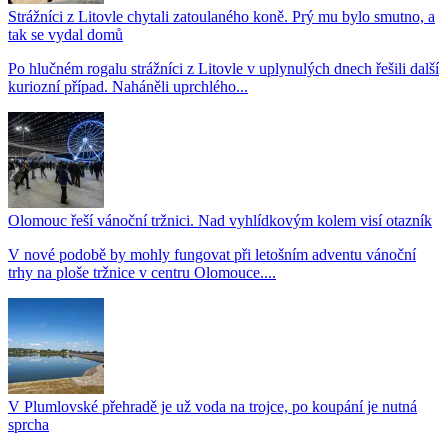
Strážníci z Litovle chytali zatoulaného koně. Prý mu bylo smutno, a
tak se vydal domů
Po hlučném rogalu strážníci z Litovle v uplynulých dnech řešili další
kuriozní případ. Naháněli uprchlého...
Olomouc řeší vánoční tržnici. Nad vyhlídkovým kolem visí otazník
V nové podobě by mohly fungovat při letošním adventu vánoční
trhy na ploše tržnice v centru Olomouce....
V Plumlovské přehradě je už voda na trojce, po koupání je nutná
sprcha