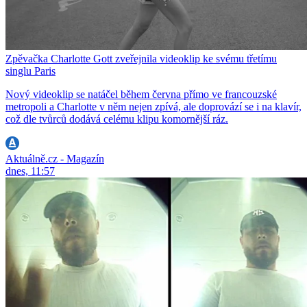
Zpěvačka Charlotte Gott zveřejnila videoklip ke svému třetímu
singlu Paris
Nový videoklip se natáčel během června přímo ve francouzské
metropoli a Charlotte v něm nejen zpívá, ale doprovází se i na klavír,
což dle tvůrců dodává celému klipu komornější ráz.
Aktuálně.cz - Magazín
dnes, 11:57