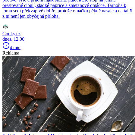
orestované cibuli, sladké paprice a smetanové omáčce. Tarhoňa k
tomu sedí překvapivě dobře, protože omáčku pěkně nasaje a na talíři
z ní není jen obyčejná příloha.
Cooky.cz
dnes, 12:00
4 min
Reklama