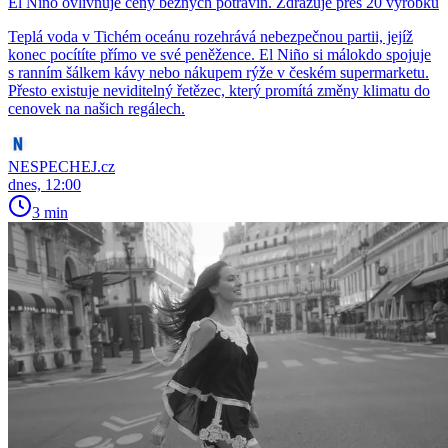
El Niño ovlivňuje ceny běžných potravin. Zdražuje přes 20 výrobků
Teplá voda v Tichém oceánu rozehrává nebezpečnou partii, jejíž
konec pocítíte přímo ve své peněžence. El Niño si málokdo spojuje
s ranním šálkem kávy nebo nákupem rýže v českém supermarketu.
Přesto existuje neviditelný řetězec, který promítá změny klimatu do
cenovek na našich regálech.
NESPECHEJ.cz
dnes, 12:00
3 min