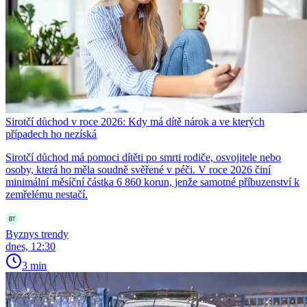
Sirotčí důchod v roce 2026: Kdy má dítě nárok a ve kterých
případech ho nezíská
Sirotčí důchod má pomoci dítěti po smrti rodiče, osvojitele nebo
osoby, která ho měla soudně svěřené v péči. V roce 2026 činí
minimální měsíční částka 6 860 korun, jenže samotné příbuzenství k
zemřelému nestačí.
Byznys trendy
dnes, 12:30
3 min