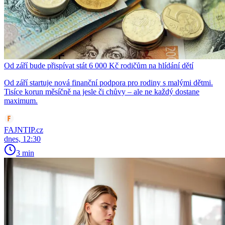
Od září bude přispívat stát 6 000 Kč rodičům na hlídání dětí
Od září startuje nová finanční podpora pro rodiny s malými dětmi.
Tisíce korun měsíčně na jesle či chůvy – ale ne každý dostane
maximum.
FAJNTIP.cz
dnes, 12:30
3 min