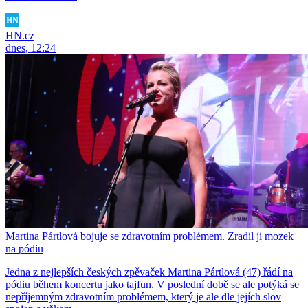
HN.cz
dnes, 12:24
Martina Pártlová bojuje se zdravotním problémem. Zradil ji mozek
na pódiu
Jedna z nejlepších českých zpěvaček Martina Pártlová (47) řádí na
pódiu během koncertu jako tajfun. V poslední době se ale potýká se
nepříjemným zdravotním problémem, který je ale dle jejích slov