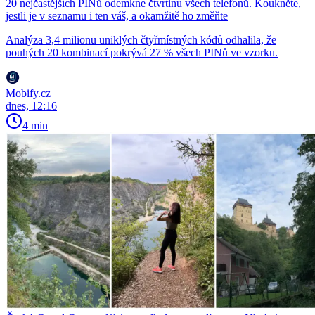
20 nejčastějších PINů odemkne čtvrtinu všech telefonů. Koukněte,
jestli je v seznamu i ten váš, a okamžitě ho změňte
Analýza 3,4 milionu uniklých čtyřmístných kódů odhalila, že
pouhých 20 kombinací pokrývá 27 % všech PINů ve vzorku.
Mobify.cz
dnes, 12:16
4 min