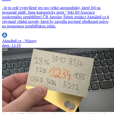
„Je to celé vymyšlené jen pro velké agropodniky, které žijí na
pronajaté půdě. Jsme kategoricky proti,“ řekl šéf Asociace
soukromého zemědělství ČR Jaroslav Šebek redakci Aktuálně.cz k
chystané vládní novele, která by zavedla povinné předkupní právo
na pronajatou zemědělskou půdu.
Aktuálně.cz - Názory
dnes, 12:19