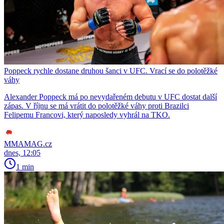
Poppeck rychle dostane druhou šanci v UFC. Vrací se do polotěžké
váhy
Alexander Poppeck má po nevydařeném debutu v UFC dostat další
zápas. V říjnu se má vrátit do polotěžké váhy proti Brazilci
Felipemu Francovi, který naposledy vyhrál na TKO.
MMAMAG.cz
dnes, 12:05
1 min