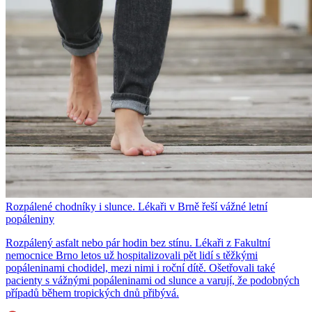
Rozpálené chodníky i slunce. Lékaři v Brně řeší vážné letní
popáleniny
Rozpálený asfalt nebo pár hodin bez stínu. Lékaři z Fakultní
nemocnice Brno letos už hospitalizovali pět lidí s těžkými
popáleninami chodidel, mezi nimi i roční dítě. Ošetřovali také
pacienty s vážnými popáleninami od slunce a varují, že podobných
případů během tropických dnů přibývá.