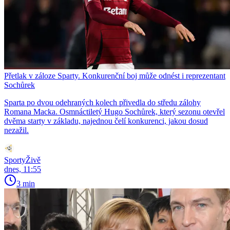
Přetlak v záloze Sparty. Konkurenční boj může odnést i reprezentant
Sochůrek
Sparta po dvou odehraných kolech přivedla do středu zálohy
Romana Macka. Osmnáctiletý Hugo Sochůrek, který sezonu otevřel
dvěma starty v základu, najednou čelí konkurenci, jakou dosud
nezažil.
SportyŽivě
dnes, 11:55
3 min