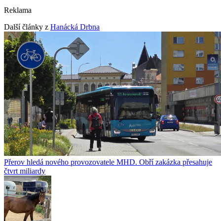
Reklama
Další články z
Hanácká Drbna
Přerov hledá nového provozovatele MHD. Obří zakázka přesahuje
čtvrt miliardy