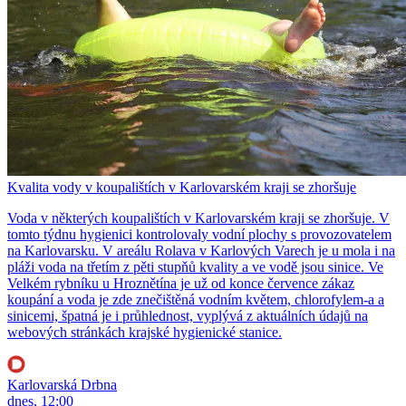
Kvalita vody v koupalištích v Karlovarském kraji se zhoršuje
Voda v některých koupalištích v Karlovarském kraji se zhoršuje. V
tomto týdnu hygienici kontrolovaly vodní plochy s provozovatelem
na Karlovarsku. V areálu Rolava v Karlových Varech je u mola i na
pláži voda na třetím z pěti stupňů kvality a ve vodě jsou sinice. Ve
Velkém rybníku u Hroznětína je už od konce července zákaz
koupání a voda je zde znečištěná vodním květem, chlorofylem-a a
sinicemi, špatná je i průhlednost, vyplývá z aktuálních údajů na
webových stránkách krajské hygienické stanice.
Karlovarská Drbna
dnes, 12:00