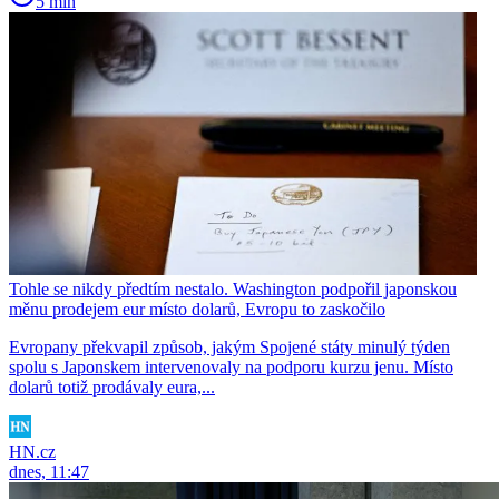
5 min
Tohle se nikdy předtím nestalo. Washington podpořil japonskou
měnu prodejem eur místo dolarů, Evropu to zaskočilo
Evropany překvapil způsob, jakým Spojené státy minulý týden
spolu s Japonskem intervenovaly na podporu kurzu jenu. Místo
dolarů totiž prodávaly eura,...
HN.cz
dnes, 11:47