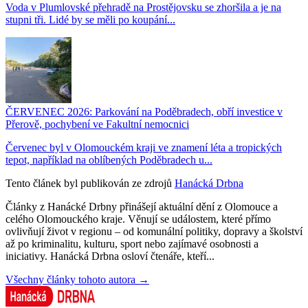
Voda v Plumlovské přehradě na Prostějovsku se zhoršila a je na
stupni tři. Lidé by se měli po koupání...
ČERVENEC 2026: Parkování na Poděbradech, obří investice v
Přerově, pochybení ve Fakultní nemocnici
Červenec byl v Olomouckém kraji ve znamení léta a tropických
tepot, například na oblíbených Poděbradech u...
Tento článek byl publikován ze zdrojů
Hanácká Drbna
Články z Hanácké Drbny přinášejí aktuální dění z Olomouce a
celého Olomouckého kraje. Věnují se událostem, které přímo
ovlivňují život v regionu – od komunální politiky, dopravy a školství
až po kriminalitu, kulturu, sport nebo zajímavé osobnosti a
iniciativy. Hanácká Drbna osloví čtenáře, kteří...
Všechny články tohoto autora →