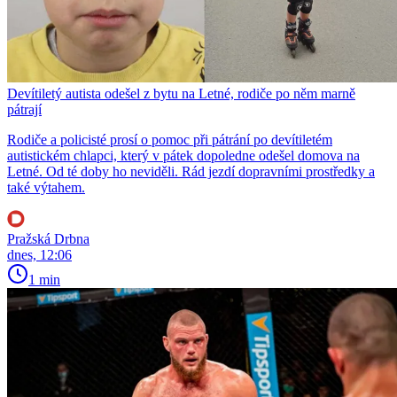
Devítiletý autista odešel z bytu na Letné, rodiče po něm marně
pátrají
Rodiče a policisté prosí o pomoc při pátrání po devítiletém
autistickém chlapci, který v pátek dopoledne odešel domova na
Letné. Od té doby ho neviděli. Rád jezdí dopravními prostředky a
také výtahem.
Pražská Drbna
dnes, 12:06
1 min