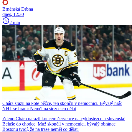
Brněnská Drbna
dnes, 12:30
2 min
Chára srazil na kole běžce, ten skončil v nemocnici. Bývalý hráč
NHL se brání: Neměl na stezce co dělat
Zdeno Chára narazil koncem července na cyklostezce u slovenské
Beluše do chodce. Muž skončil v nemocnici, bývalý obránce
Bostonu tvrdí, že na trase neměl co dělat.