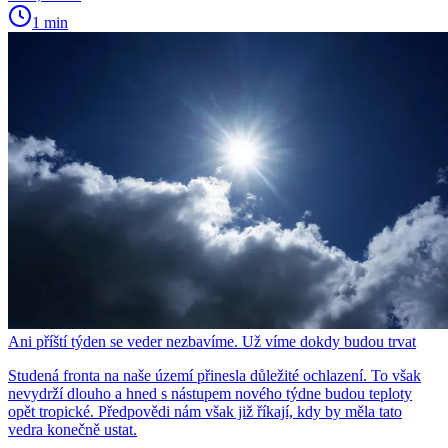
1 min
Ani příští týden se veder nezbavíme. Už víme dokdy budou trvat
Studená fronta na naše území přinesla důležité ochlazení. To však
nevydrží dlouho a hned s nástupem nového týdne budou teploty
opět tropické. Předpovědi nám však již říkají, kdy by měla tato
vedra konečně ustat.