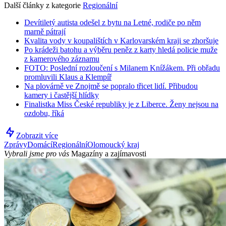
Další články z kategorie
Regionální
Devítiletý autista odešel z bytu na Letné, rodiče po něm
marně pátrají
Kvalita vody v koupalištích v Karlovarském kraji se zhoršuje
Po krádeži batohu a výběru peněz z karty hledá policie muže
z kamerového záznamu
FOTO: Poslední rozloučení s Milanem Knížákem. Při obřadu
promluvili Klaus a Klempíř
Na plovárně ve Znojmě se popralo třicet lidí. Přibudou
kamery i častější hlídky
Finalistka Miss České republiky je z Liberce. Ženy nejsou na
ozdobu, říká
Zobrazit více
Zprávy
Domácí
Regionální
Olomoucký kraj
Vybrali jsme pro vás
Magazíny a zajímavosti