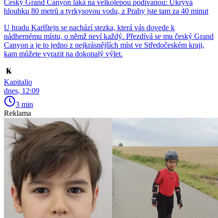
Český Grand Canyon láká na velkolepou podívanou: Ukrývá
hloubku 80 metrů a tyrkysovou vodu, z Prahy jste tam za 40 minut
U hradu Karlštejn se nachází stezka, která vás dovede k
nádhernému místu, o němž neví každý. Přezdívá se mu český Grand
Canyon a je to jedno z nejkrásnějších míst ve Středočeském kraji,
kam můžete vyrazit na dokonalý výlet.
Kapitalio
dnes, 12:09
3 min
Reklama