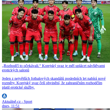
„Rozhodčí to očekávali.“ Korejský svaz je měl uplácet návštěvami
erotických salonů
Jeden z největších fotbalových skandálů posledních let nabírá nové
rozměry. Korejský svaz čelí obvinění, že zahraničním rozhodčím
platil erotické služby.
Aktuálně.cz - Sport
dnes, 11:51