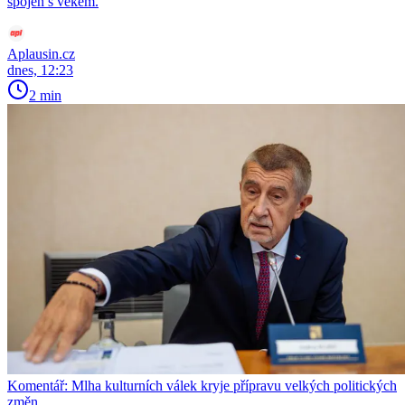
spojen s věkem.
Aplausin.cz
dnes, 12:23
2 min
Komentář: Mlha kulturních válek kryje přípravu velkých politických
změn