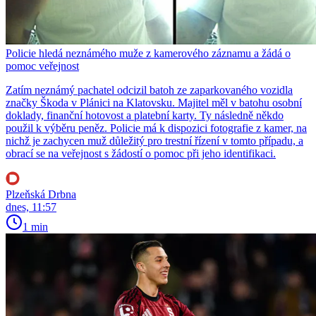
Policie hledá neznámého muže z kamerového záznamu a žádá o
pomoc veřejnost
Zatím neznámý pachatel odcizil batoh ze zaparkovaného vozidla
značky Škoda v Plánici na Klatovsku. Majitel měl v batohu osobní
doklady, finanční hotovost a platební karty. Ty následně někdo
použil k výběru peněz. Policie má k dispozici fotografie z kamer, na
nichž je zachycen muž důležitý pro trestní řízení v tomto případu, a
obrací se na veřejnost s žádostí o pomoc při jeho identifikaci.
Plzeňská Drbna
dnes, 11:57
1 min