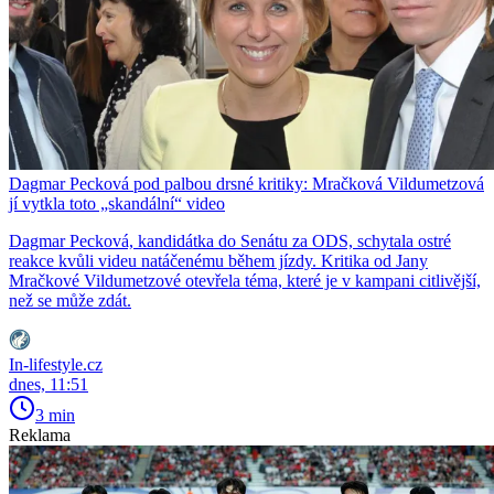
Dagmar Pecková pod palbou drsné kritiky: Mračková Vildumetzová
jí vytkla toto „skandální“ video
Dagmar Pecková, kandidátka do Senátu za ODS, schytala ostré
reakce kvůli videu natáčenému během jízdy. Kritika od Jany
Mračkové Vildumetzové otevřela téma, které je v kampani citlivější,
než se může zdát.
In-lifestyle.cz
dnes, 11:51
3 min
Reklama