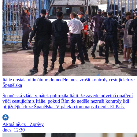
Itálie dostala ultimátum: do neděle musí zrušit kontroly cestujících ze
Španělska
Španělská vláda v pátek pohrozila Itálii, že zavede odvetná opatření
vůči cestujícím z Itálie, pokud Řím do neděle nezruší kontroly lidí
přijíždějících ze Španělska. V pátek o tom napsal deník El País.
Aktuálně.cz - Zprávy
dnes, 12:30