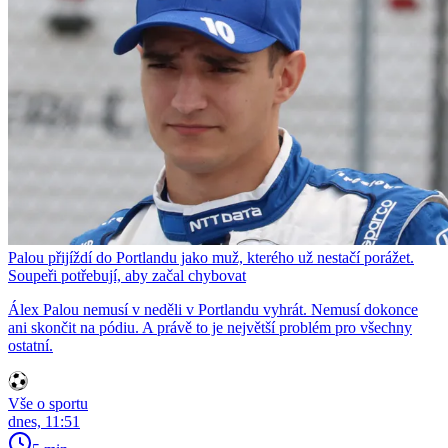
Palou přijíždí do Portlandu jako muž, kterého už nestačí porážet.
Soupeři potřebují, aby začal chybovat
Álex Palou nemusí v neděli v Portlandu vyhrát. Nemusí dokonce
ani skončit na pódiu. A právě to je největší problém pro všechny
ostatní.
Vše o sportu
dnes, 11:51