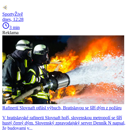
SportyŽivě
dnes, 12:28
3 min
Reklama
Rafinerií Slovnaft otřásl výbuch, Bratislavou se šíří dým z požáru
V bratislavské rafinerii Slovnaft hoří, slovenskou metropolí se šíří
hustý černý dým. Slovenský zpravodajský server Denník N napsal,
že budovami v...