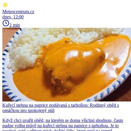
Meteocentrum.cz
dnes, 12:00
2 min
Kuřecí stehna na paprice podávaná s tarhoňou: Rodinný oběd s
omáčkou pro spokojený stůl
Když chci uvařit oběd, na kterém se doma všichni shodnou, často
padne volba právě na kuřecí stehna na paprice s tarhoňou. Je to
poctivé, syté a přitom nijak složité jídlo, které stojí na jemně