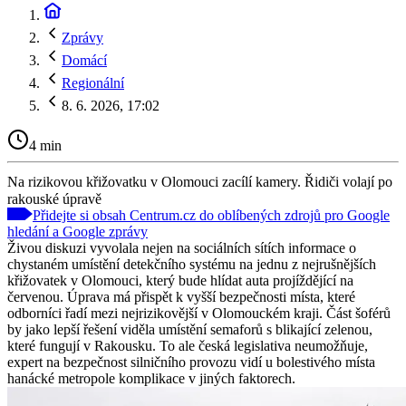
Zprávy
Domácí
Regionální
8. 6. 2026, 17:02
4 min
Na rizikovou křižovatku v Olomouci zacílí kamery. Řidiči volají po
rakouské úpravě
Přidejte si obsah Centrum.cz do oblíbených zdrojů pro Google
hledání a Google zprávy
Živou diskuzi vyvolala nejen na sociálních sítích informace o
chystaném umístění detekčního systému na jednu z nejrušnějších
křižovatek v Olomouci, který bude hlídat auta projíždějící na
červenou. Úprava má přispět k vyšší bezpečnosti místa, které
odborníci řadí mezi nejrizikovější v Olomouckém kraji. Část šoférů
by jako lepší řešení viděla umístění semaforů s blikající zelenou,
které fungují v Rakousku. To ale česká legislativa neumožňuje,
expert na bezpečnost silničního provozu vidí u bolestivého místa
hanácké metropole komplikace v jiných faktorech.