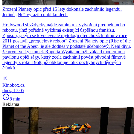
Zrození Planety opic před 15 lety dokonale zachránilo legendu.
Jediné „Ne“ vyrazilo publiku dech
Hollywood si vždycky najde záminku k vytvoření prequelu nebo
rebootu, jímž pořádně vyždímá existující úspěšnou franšízu.
Způsob, jakým se k vrstevnaté mytologii předchozích filmů v roce
2011 postavil „prequelový reboot“ Zrození Planety opic (Rise of the
Planet of the Apes), je ale dodnes v podstatě učebnicový. Není divu,
že první velký snímek Ruperta Wyatta položil základ modernímu
pavilonu opičí ságy, který zcela zachránil pověst původní filmové
legendy z roku 1968, již obklopuje tolik pochybných dějových
článků.
Kinobox.cz
dnes, 17:05
8 min
Reklama