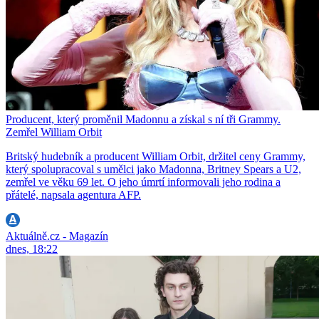
Producent, který proměnil Madonnu a získal s ní tři Grammy.
Zemřel William Orbit
Britský hudebník a producent William Orbit, držitel ceny Grammy,
který spolupracoval s umělci jako Madonna, Britney Spears a U2,
zemřel ve věku 69 let. O jeho úmrtí informovali jeho rodina a
přátelé, napsala agentura AFP.
Aktuálně.cz - Magazín
dnes, 18:22