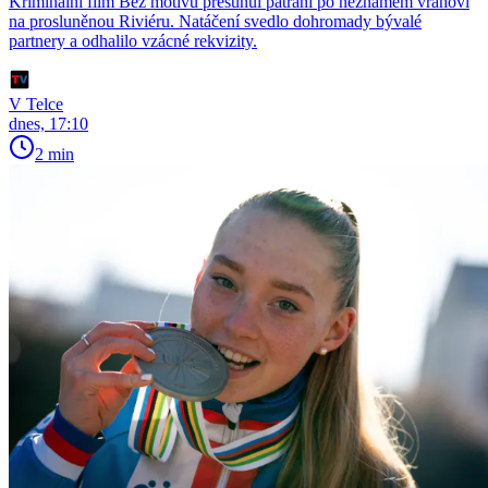
Kriminální film Bez motivu přesunul pátrání po neznámém vrahovi
na prosluněnou Riviéru. Natáčení svedlo dohromady bývalé
partnery a odhalilo vzácné rekvizity.
V Telce
dnes, 17:10
2 min