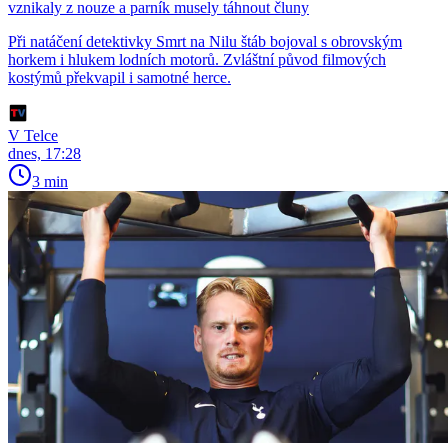
vznikaly z nouze a parník musely táhnout čluny
Při natáčení detektivky Smrt na Nilu štáb bojoval s obrovským
horkem i hlukem lodních motorů. Zvláštní původ filmových
kostýmů překvapil i samotné herce.
V Telce
dnes, 17:28
3 min