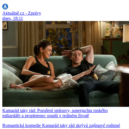
Aktuálně.cz - Zprávy
dnes, 18:11
Kamarád taky rád: Porušení smlouvy, superjachta ruského
miliardáře a propletenec osudů v reálném životě
Romantická komedie Kamarád taky rád skrývá zajímavé rodinné