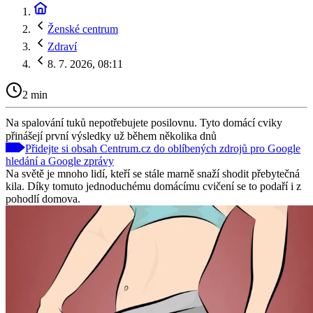
Ženské centrum
Zdraví
8. 7. 2026, 08:11
2 min
Na spalování tuků nepotřebujete posilovnu. Tyto domácí cviky
přinášejí první výsledky už během několika dnů
Přidejte si obsah Centrum.cz do oblíbených zdrojů pro Google
hledání a Google zprávy
Na světě je mnoho lidí, kteří se stále marně snaží shodit přebytečná
kila. Díky tomuto jednoduchému domácímu cvičení se to podaří i z
pohodlí domova.