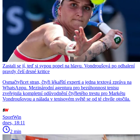
Zastali se jí, teď si sypou popel na hlavu. Vondroušová po odhalení
pravdy čelí drsné kritice
Osmačtyřicet stran, čtyři lékařští experti a jedna textová zpráva na
WhatsAppu. Mezinárodní agentura pro bezúhonnost tenisu
zveřejnila kompletní odůvodnění čtyřletého trestu pro Markétu
Vondroušovou a nálada v tenisovém světě se od té chvíle otočila.
SportWin
dnes, 18:11
2 min