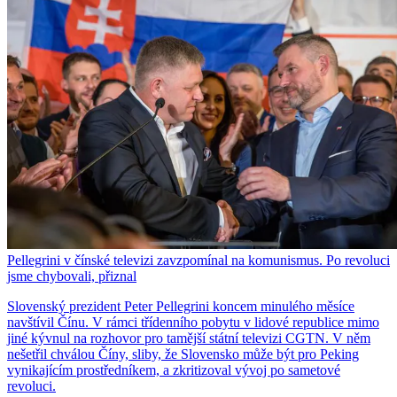
Pellegrini v čínské televizi zavzpomínal na komunismus. Po revoluci
jsme chybovali, přiznal
Slovenský prezident Peter Pellegrini koncem minulého měsíce
navštívil Čínu. V rámci třídenního pobytu v lidové republice mimo
jiné kývnul na rozhovor pro tamější státní televizi CGTN. V něm
nešetřil chválou Číny, sliby, že Slovensko může být pro Peking
vynikajícím prostředníkem, a zkritizoval vývoj po sametové
revoluci.