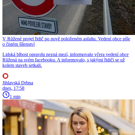
V Růžené projel řidič po nově položeném asfaltu. Vedení obce píše
o čistém šílenství
Lidská blbost opravdu nezná mezí, informovalo včera vedení obce
Růžená na svém facebooku. A informovalo, s jakými řidiči se už
kolem staveb setkali.
Jihlavská Drbna
dnes, 17:58
1 min