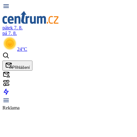
pátek 7. 8.
pá 7. 8.
24°C
Přihlášení
Reklama