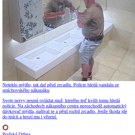
Neteklo mýdlo, tak dal pěstí zrcadlu. Policie hledá vandala ze
smíchovského nákupáku
Svoje nervy neumí ovládat muž, kterého teď kvůli tomu hledá
policie. Na záchodech nákupního centra nerozchodil automatický
dávkovač mýdla, naštval se a pěstí rozbil zrcadlo. Jenže škoda jde
do tisíců a hrozí mu i vězení.
Pražská Drbna