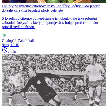
Okurky po kyselině citronové rostou do šířky i délky. Kdo ji přidá
do zálivky, sklízí baculaté plody celé léto
S kyselinou citronovou nepěstujete jen okurky, ale také robustní
zahradní ekosystém, který podporuje růst, bojuje proti chorobám a
přináší skvělou úrodu.
Chalupáři-Zahrádkáři
dnes, 18:10
2 min