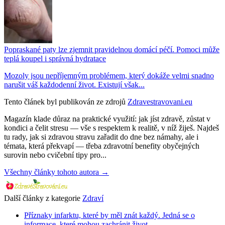
Popraskané paty lze zjemnit pravidelnou domácí péčí. Pomoci může
teplá koupel i správná hydratace
Mozoly jsou nepříjemným problémem, který dokáže velmi snadno
narušit váš každodenní život. Existují však...
Tento článek byl publikován ze zdrojů
Zdravestravovani.eu
Magazín klade důraz na praktické využití: jak jíst zdravě, zůstat v
kondici a čelit stresu — vše s respektem k realitě, v níž žiješ. Najdeš
tu rady, jak si zdravou stravu zařadit do dne bez námahy, ale i
témata, která překvapí — třeba zdravotní benefity obyčejných
surovin nebo cvičební tipy pro...
Všechny články tohoto autora →
Další články z kategorie
Zdraví
Příznaky infarktu, které by měl znát každý. Jedná se o
informace, které mohou zachránit život