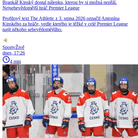
Brankář Kinský dostal nálepku, kterou by si možná nepřál.
Nejsebevědomější hráč Premier League
Profilový text The Athletic z 3. srpna 2026 označil Antonína
Kinského za hráče, vedle kterého je těžké v celé Premier League
najít někoho sebevědomějšího.
SportyŽivě
dnes, 17:26
4 min