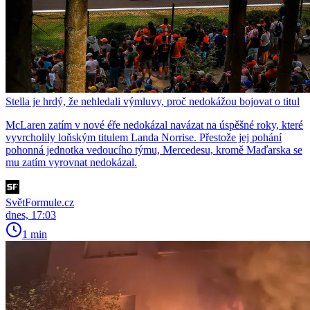
Stella je hrdý, že nehledali výmluvy, proč nedokážou bojovat o titul
McLaren zatím v nové éře nedokázal navázat na úspěšné roky, které
vyvrcholily loňským titulem Landa Norrise. Přestože jej pohání
pohonná jednotka vedoucího týmu, Mercedesu, kromě Maďarska se
mu zatím vyrovnat nedokázal.
SvětFormule.cz
dnes, 17:03
1 min