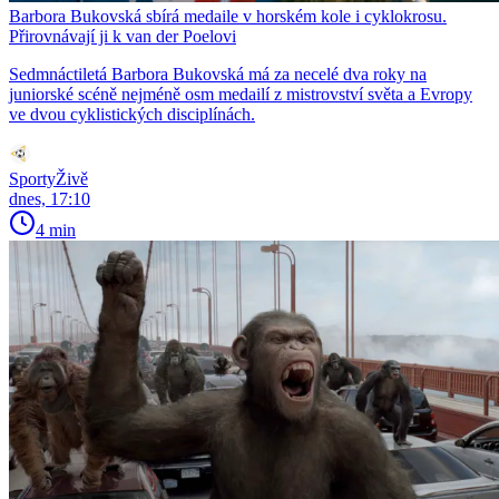
Barbora Bukovská sbírá medaile v horském kole i cyklokrosu.
Přirovnávají ji k van der Poelovi
Sedmnáctiletá Barbora Bukovská má za necelé dva roky na
juniorské scéně nejméně osm medailí z mistrovství světa a Evropy
ve dvou cyklistických disciplínách.
SportyŽivě
dnes, 17:10
4 min