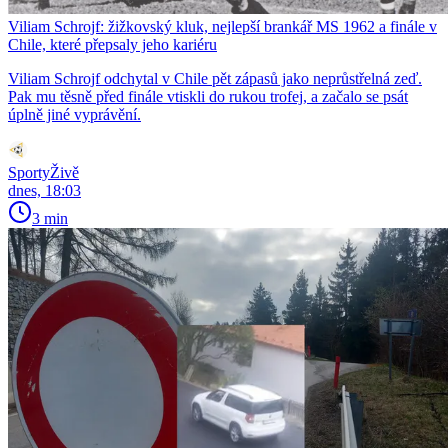
Viliam Schrojf: žižkovský kluk, nejlepší brankář MS 1962 a finále v
Chile, které přepsaly jeho kariéru
Viliam Schrojf odchytal v Chile pět zápasů jako neprůstřelná zeď.
Pak mu těsně před finále vtiskli do rukou trofej, a začalo se psát
úplně jiné vyprávění.
SportyŽivě
dnes, 18:03
3 min