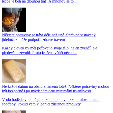
léčba je běh na dlouhou trať. A mnohdy se to...
Některé potraviny se tráví déle než jiné. Správně sestavený
jídelníček může podpořit zdravé trávení
Každý člověk by měl pečovat o svoje tělo, nejen zvenčí, ale
především zevnitř. Proto je třeba vědět něco i...
Ne každé datum na obalu znamená totéž. Některé potraviny mohou
být bezpečné i po uvedeném datu minimální trvanlivosti
V obchodě je vhodné před koupí potravin zkontrolovat datum
spotřeby. Pokud vám v lednici zůstanou produkty...