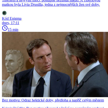
Tiberiem a nejvyšší mocí, postupně nezůstal nikdo. A Tiberiovou
matkou byla Livia Drusilla, jedna z nejmocnějších žen své doby.
Kód Enigma
dnes, 17:11
15 min
Bez motivu: Odraz hektické doby, předloha a napříč celým městem