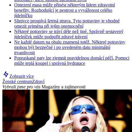
Omezení masa může přinést některým lidem zdravotní
benefity. Rozhodující je pestrost a vyváženost celého
jídelníčku
Slinivce prospívá šetrná strava. Tyto potraviny je vhodné
omezit zejména při jejím onemocnění
Některé potraviny se tráví déle než jiné. Správně sestavený
jídelníček může podpořit zdravé trávení
Ne každé datum na obalu znamená totéž. Některé potraviny
mohou být bezpečné i po uvedeném datu minimální
trvanlivosti
Popraskané paty lze zjemnit pravidelnou domácí péčí. Pomoci
může teplá koupel i správná hydratace
Zobrazit více
Ženské centrum
Zdraví
Vybrali jsme pro vás
Magazíny a zajímavosti