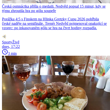
Česká osmnáctka přišla o medaili. Nedvěd popsal 15 minut, kdy se
týmu zhroutila hra po gólu soupeře
Porážka 4:5 s Finskem na Hlinka Gretzky Cupu 2026 pohřbila
české naděje na semifinále. Trenér Nedvěd pojmenoval opakující se
vzorec: po inkasovaném gólu se hra na čtvrt hodiny rozpadla.
SportyŽivě
dnes, 17:22
3 min