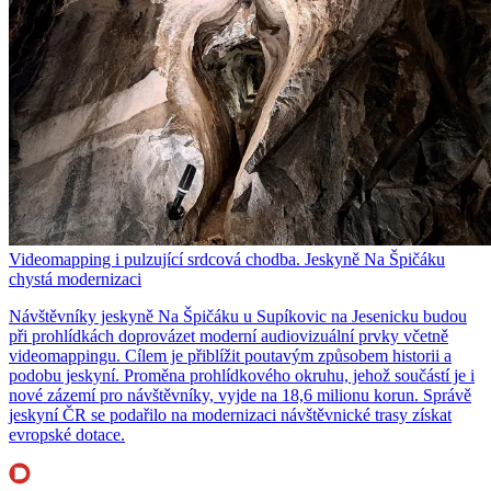
Videomapping i pulzující srdcová chodba. Jeskyně Na Špičáku
chystá modernizaci
Návštěvníky jeskyně Na Špičáku u Supíkovic na Jesenicku budou
při prohlídkách doprovázet moderní audiovizuální prvky včetně
videomappingu. Cílem je přiblížit poutavým způsobem historii a
podobu jeskyní. Proměna prohlídkového okruhu, jehož součástí je i
nové zázemí pro návštěvníky, vyjde na 18,6 milionu korun. Správě
jeskyní ČR se podařilo na modernizaci návštěvnické trasy získat
evropské dotace.