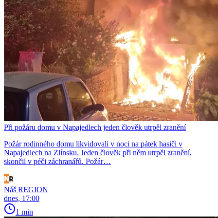
Při požáru domu v Napajedlech jeden člověk utrpěl zranění
Požár rodinného domu likvidovali v noci na pátek hasiči v
Napajedlech na Zlínsku. Jeden člověk při něm utrpěl zranění,
skončil v péči záchranářů. Požár…
Náš REGION
dnes, 17:00
1 min