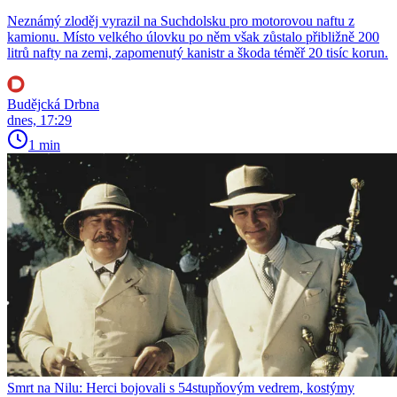
Neznámý zloděj vyrazil na Suchdolsku pro motorovou naftu z
kamionu. Místo velkého úlovku po něm však zůstalo přibližně 200
litrů nafty na zemi, zapomenutý kanistr a škoda téměř 20 tisíc korun.
Budějcká Drbna
dnes, 17:29
1 min
Smrt na Nilu: Herci bojovali s 54stupňovým vedrem, kostýmy