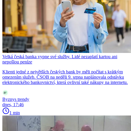
Velká česká banka vypne své služby. Lidé nezaplatí kartou ani
nepošlou peníze
Klienti jedné z největších českých bank by měli počítat s krátkým
omezením služeb. ČSOB na neděli 9. srpna naplánovala odstávku
elektronického bankovnictví, která ovlivní také nákupy na internetu.
Byznys trendy
dnes, 17:46
1 min