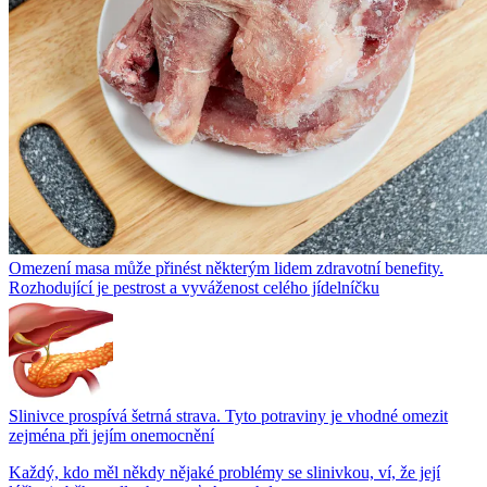
Omezení masa může přinést některým lidem zdravotní benefity.
Rozhodující je pestrost a vyváženost celého jídelníčku
Slinivce prospívá šetrná strava. Tyto potraviny je vhodné omezit
zejména při jejím onemocnění
Každý, kdo měl někdy nějaké problémy se slinivkou, ví, že její