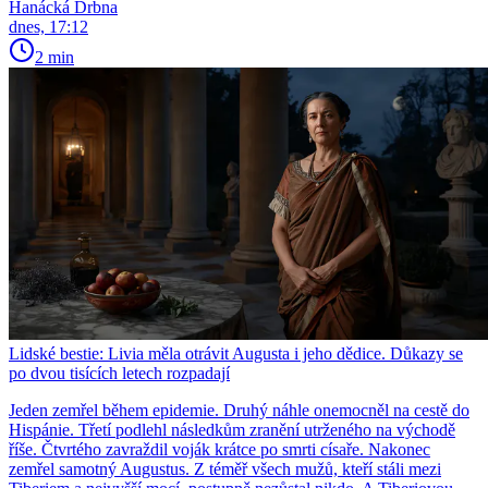
Hanácká Drbna
dnes, 17:12
2 min
Lidské bestie: Livia měla otrávit Augusta i jeho dědice. Důkazy se
po dvou tisících letech rozpadají
Jeden zemřel během epidemie. Druhý náhle onemocněl na cestě do
Hispánie. Třetí podlehl následkům zranění utrženého na východě
říše. Čtvrtého zavraždil voják krátce po smrti císaře. Nakonec
zemřel samotný Augustus. Z téměř všech mužů, kteří stáli mezi