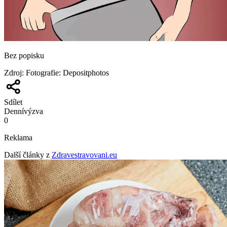
Bez popisku
Zdroj
:
Fotografie: Depositphotos
Sdílet
Denní
výzva
0
Reklama
Další články z
Zdravestravovani.eu