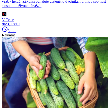
vazby herců. Zákulisí odhaluje utajeného dvojníka i přímou spojitost
s osobním životem hvězd.
V Telce
dnes, 18:10
3 min
Reklama