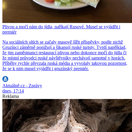
Plivou a močí nám do jídla, naříkají Rusové. Musel se vyjádřit i
premiér
Na sociálních sítích se začaly masově šířit příspěvky, podle nichž
Gruzínci záměrně ponižují a šikanují ruské turisty. Tvrdí například,
že jim zaměstnanci restaurací plivou nebo dokonce močí do jídla či
že místní průvodci ruské návštěvníky nechávají samotné v horách.
Příběhy rychle převzala ruská média a vyvolaly takovou pozornost,
že se k nim musel vyjádřit i gruzínský premiér.
Aktuálně.cz - Zprávy
dnes, 17:14
Reklama