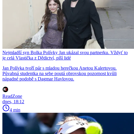
Nejmladší syn Bolka Polívky Jan ukázal svou partnerku. Vždyť to
je celá Vlastička z Dědictví, píší lidé
Jan Polívka tvoří pár s mladou herečkou Anetou Kalertovou.
Půvabná studentka na sebe poutá obrovskou pozornost kvůli
nápadné podobě s Dagmar Havlovou.
ReadZone
dnes, 18:12
4 min