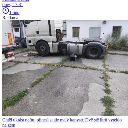
dnes, 17:31
1 min
Reklama
Chtěl ukrást naftu, přinesl si ale malý kanystr. Dvě stě litrů vyteklo
na zem