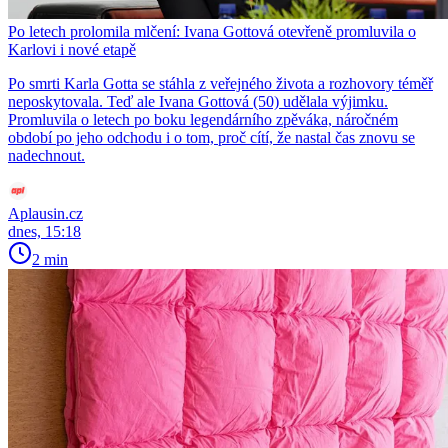
Po letech prolomila mlčení: Ivana Gottová otevřeně promluvila o
Karlovi i nové etapě
Po smrti Karla Gotta se stáhla z veřejného života a rozhovory téměř
neposkytovala. Teď ale Ivana Gottová (50) udělala výjimku.
Promluvila o letech po boku legendárního zpěváka, náročném
období po jeho odchodu i o tom, proč cítí, že nastal čas znovu se
nadechnout.
Aplausin.cz
dnes, 15:18
2 min