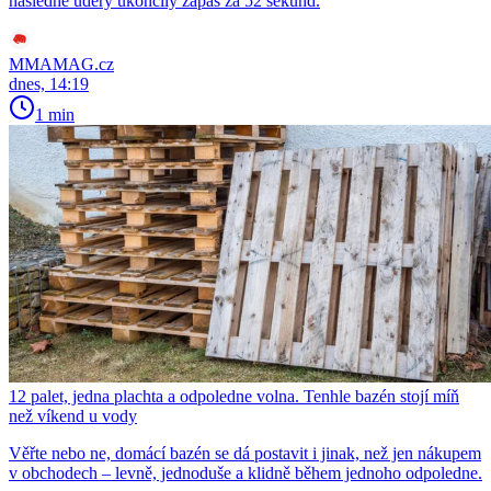
následné údery ukončily zápas za 52 sekund.
MMAMAG.cz
dnes, 14:19
1 min
12 palet, jedna plachta a odpoledne volna. Tenhle bazén stojí míň
než víkend u vody
Věřte nebo ne, domácí bazén se dá postavit i jinak, než jen nákupem
v obchodech – levně, jednoduše a klidně během jednoho odpoledne.