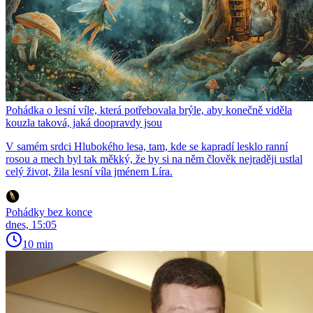
Pohádka o lesní víle, která potřebovala brýle, aby konečně viděla
kouzla taková, jaká doopravdy jsou
V samém srdci Hlubokého lesa, tam, kde se kapradí lesklo ranní
rosou a mech byl tak měkký, že by si na něm člověk nejraději ustlal
celý život, žila lesní víla jménem Líra.
Pohádky bez konce
dnes, 15:05
10 min