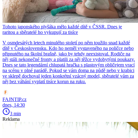
Tohoto japonského plyšáka mělo každé dítě v ČSSR. Dnes je
raritou a sběratelé ho vykupují za tisíce
V osmdesátých letech minulého století po něm toužilo snad každé
dítě v Československu. Kdo ho neměl vystaveného na poličce nebo
připnutého na školní brašně, jako by tehdy neexistoval. Rodiče na
něj stáli nekonečné fronty a platili za něj těžce vydobytými poukazy.
Dnes se tato legendární chlupatá hračka s plastovým obličejem vrací
na scénu v plné parádě. Pokud se vám doma na půdě nebo v krabici
ve sklepě dochoval jeden konkrétní vzácný model, sběratelé vám za
něj bez váhání vyplatí tisíce korun na ruku.
FAJNTIP.cz
dnes, 14:30
3 min
Reklama