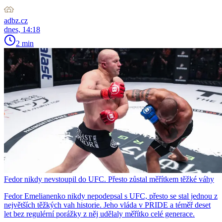
adbz.cz
dnes, 14:18
2 min
Fedor nikdy nevstoupil do UFC. Přesto zůstal měřítkem těžké váhy
Fedor Emelianenko nikdy nepodepsal s UFC, přesto se stal jednou z
největších těžkých vah historie. Jeho vláda v PRIDE a téměř deset
let bez regulérní porážky z něj udělaly měřítko celé generace.