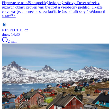
Připravte se na náš hospodský kvíz plný zábavy. Deset otázek z
různých oblastí prověří vaši bystrost a všeobecný přehled. Ukažte,
co ve vás je, a nenechte se zaskočit. Je čas odhalit skryté vědomosti
a zazářit.
NESPECHEJ.cz
dnes, 14:30
2 min