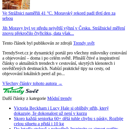
Ve Strážnici naměřili 41 °C. Moravský rekord padl třetí den za
sebou
Jih Moravy byl ve středu největší výhní v Česku. Strážnické měření
znovu překročilo čtyřicítku, data však...
Tento článek byl publikován ze zdrojů
Trendy svět
TrendySvet.cz je dynamický portál pro všechny milovníky cestování
a objevování – doma i po celém světě. Přináší čtivé a inspirativní
články o aktuálních trendech v cestování, skrytých klenotech i
osvědčených destinacích. Nabízí praktické tipy na cesty, od
objevování lokálních perel až po...
Všechny články tohoto autora →
Další články z kategorie
Módní trendy
Victoria Beckham i Lucy Hale si oblíbily střih, který
dokazuje, že dokonalost už není v kurzu
Skoro každá seniorka 60+ dělá tuhle chybu s pásky. Rozbije
celou siluetu a přidá i 10 kg
Do letadla stylově a pohodlně: Inspirujte se airport outfity,