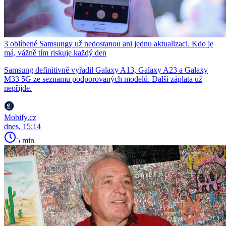
3 oblíbené Samsungy už nedostanou ani jednu aktualizaci. Kdo je
má, vážně tím riskuje každý den
Samsung definitivně vyřadil Galaxy A13, Galaxy A23 a Galaxy
M33 5G ze seznamu podporovaných modelů. Další záplata už
nepřijde.
Mobify.cz
dnes, 15:14
5 min