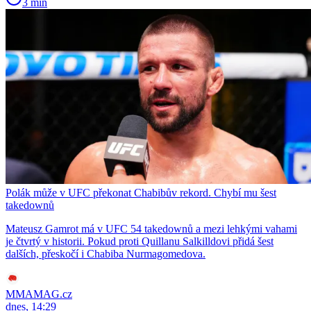
3 min
Polák může v UFC překonat Chabibův rekord. Chybí mu šest
takedownů
Mateusz Gamrot má v UFC 54 takedownů a mezi lehkými vahami
je čtvrtý v historii. Pokud proti Quillanu Salkilldovi přidá šest
dalších, přeskočí i Chabiba Nurmagomedova.
MMAMAG.cz
dnes, 14:29