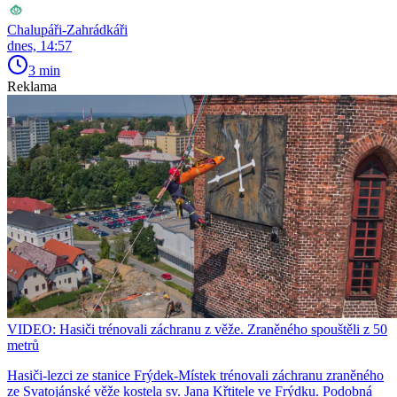
Chalupáři-Zahrádkáři
dnes, 14:57
3 min
Reklama
VIDEO: Hasiči trénovali záchranu z věže. Zraněného spouštěli z 50
metrů
Hasiči-lezci ze stanice Frýdek-Místek trénovali záchranu zraněného
ze Svatojánské věže kostela sv. Jana Křtitele ve Frýdku. Podobná