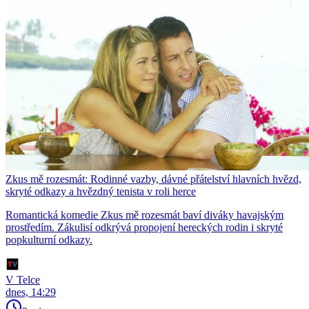
Zkus mě rozesmát: Rodinné vazby, dávné přátelství hlavních hvězd,
skryté odkazy a hvězdný tenista v roli herce
Romantická komedie Zkus mě rozesmát baví diváky havajským
prostředím. Zákulisí odkrývá propojení hereckých rodin i skryté
popkulturní odkazy.
V Telce
dnes, 14:29