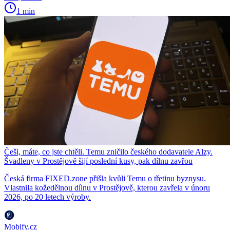
1 min
Češi, máte, co jste chtěli. Temu zničilo českého dodavatele Alzy.
Švadleny v Prostějově šijí poslední kusy, pak dílnu zavřou
Česká firma FIXED.zone přišla kvůli Temu o třetinu byznysu.
Vlastnila kožedělnou dílnu v Prostějově, kterou zavřela v únoru
2026, po 20 letech výroby.
Mobify.cz