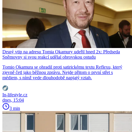
Drsný vtip na adresu Tomia Okamury udeřil hned 2x: Předseda
Sněmovny si svou reakcí udělal obrovskou ostudu
Tomio Okamura se ohradil proti satirickému textu Reflexu, který
zjevně četl jako běžnou zprávu. Nejde přitom o první střet s
médiem, s nímž vede dlouhodobě napjatý vztah.
In-lifestyle.cz
dnes, 15:04
3 min