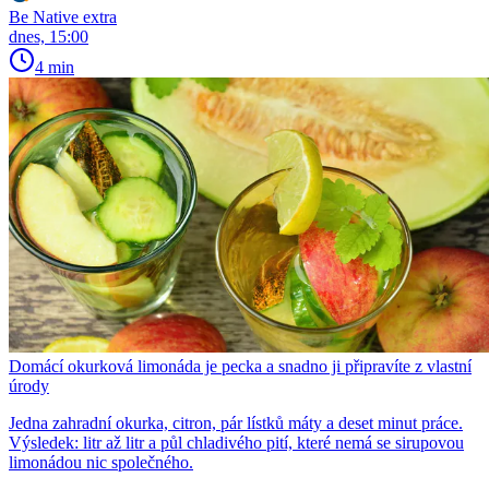
Be Native extra
dnes, 15:00
4 min
Domácí okurková limonáda je pecka a snadno ji připravíte z vlastní
úrody
Jedna zahradní okurka, citron, pár lístků máty a deset minut práce.
Výsledek: litr až litr a půl chladivého pití, které nemá se sirupovou
limonádou nic společného.