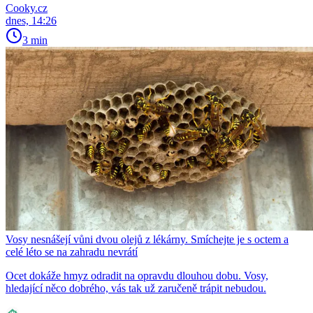
Cooky.cz
dnes, 14:26
3 min
Vosy nesnášejí vůni dvou olejů z lékárny. Smíchejte je s octem a
celé léto se na zahradu nevrátí
Ocet dokáže hmyz odradit na opravdu dlouhou dobu. Vosy,
hledající něco dobrého, vás tak už zaručeně trápit nebudou.