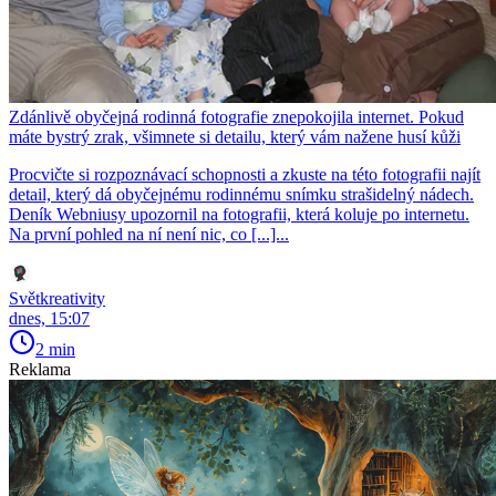
Zdánlivě obyčejná rodinná fotografie znepokojila internet. Pokud
máte bystrý zrak, všimnete si detailu, který vám nažene husí kůži
Procvičte si rozpoznávací schopnosti a zkuste na této fotografii najít
detail, který dá obyčejnému rodinnému snímku strašidelný nádech.
Deník Webniusy upozornil na fotografii, která koluje po internetu.
Na první pohled na ní není nic, co [...]...
Světkreativity
dnes, 15:07
2 min
Reklama