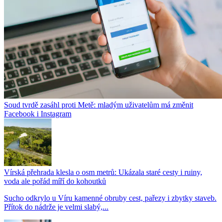
Soud tvrdě zasáhl proti Metě: mladým uživatelům má změnit
Facebook i Instagram
Vírská přehrada klesla o osm metrů: Ukázala staré cesty i ruiny,
voda ale pořád míří do kohoutků
Sucho odkrylo u Víru kamenné obruby cest, pařezy i zbytky staveb.
Přítok do nádrže je velmi slabý,...