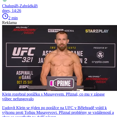
Chalupáři-Zahrádkáři
dnes, 14:26
2 min
Reklama
Klein rozebral porážku s Musayevem. Přiznal, co mu v zápase
vůbec nefungovalo
Ľudovít Klein se týden po porážce na UFC v Bělehradě vrátil k
výkonu proti Tofiqu Musayevovi. Přiznal problémy se vzdáleností a