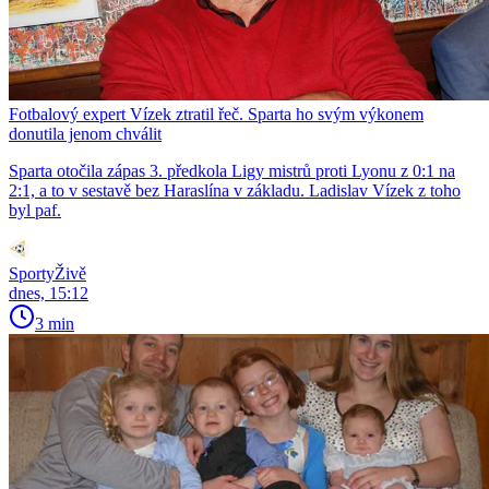
Fotbalový expert Vízek ztratil řeč. Sparta ho svým výkonem
donutila jenom chválit
Sparta otočila zápas 3. předkola Ligy mistrů proti Lyonu z 0:1 na
2:1, a to v sestavě bez Haraslína v základu. Ladislav Vízek z toho
byl paf.
SportyŽivě
dnes, 15:12
3 min