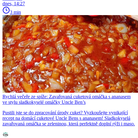
dnes, 14:27
3 min
Rychlá večeře ze spíže: Zavařovaná cuketová omáčka s ananasem
ve stylu sladkokyselé omáčky Uncle Ben’s
Pustili jste se do zpracování úrody cuket? Vyzkoušejte vynikající
recept na domácí cuketové Uncle Bens s ananasem! Sladkokyselá
zavařovaná omáčka se zeleninou, která perfektně doplní rýži i maso.