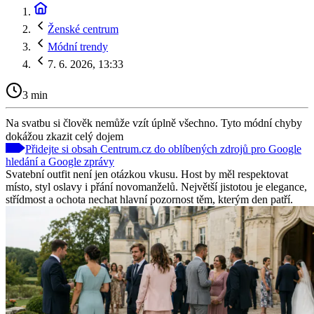
Ženské centrum
Módní trendy
7. 6. 2026, 13:33
3 min
Na svatbu si člověk nemůže vzít úplně všechno. Tyto módní chyby
dokážou zkazit celý dojem
Přidejte si obsah Centrum.cz do oblíbených zdrojů pro Google
hledání a Google zprávy
Svatební outfit není jen otázkou vkusu. Host by měl respektovat
místo, styl oslavy i přání novomanželů. Největší jistotou je elegance,
střídmost a ochota nechat hlavní pozornost těm, kterým den patří.