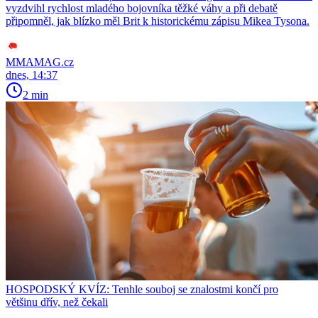
vyzdvihl rychlost mladého bojovníka těžké váhy a při debatě
připomněl, jak blízko měl Brit k historickému zápisu Mikea Tysona.
MMAMAG.cz
dnes, 14:37
2 min
HOSPODSKÝ KVÍZ: Tenhle souboj se znalostmi končí pro
většinu dřív, než čekali