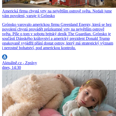
Americká firma chystá vrty na největším ostrově světa. Nedali jsme
vám povolení, varuje ji Grónsko
Grónsko varovalo americkou firmu Greenland Energy, která se bez
povolení chystá provádět průzkumné vrty na největším ostrově
světa. Píše o tom v sobotu britský deník The Guardian. Grónsko je
součástí Dánského království a americký prezident Donald Trump
opakovaně vyjádřil přání dostat ostrov, který má strategický význam
i nerostné bohatství, pod americkou kontrolu.
Aktuálně.cz - Zprávy
dnes, 14:30