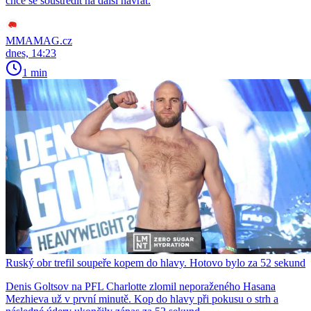
chce se soustředit na další návrat.
MMAMAG.cz
dnes, 14:23
1 min
Ruský obr trefil soupeře kopem do hlavy. Hotovo bylo za 52 sekund
Denis Goltsov na PFL Charlotte zlomil neporaženého Hasana
Mezhieva už v první minutě. Kop do hlavy při pokusu o strh a