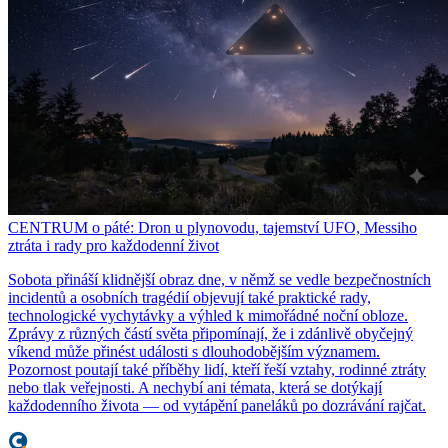
CENTRUM o páté: Dron u plynovodu, tajemství UFO, Messiho
ztráta i rady pro každodenní život
Sobota přináší klidnější obraz dne, v němž se vedle bezpečnostních
incidentů a osobních tragédií objevují také praktické rady,
technologické vychytávky a výhled k mimořádné noční obloze.
Zprávy z různých částí světa připomínají, že i zdánlivě obyčejný
víkend může přinést události s dlouhodobějším významem.
Pozornost poutají také příběhy lidí, kteří řeší vztahy, rodinné ztráty
nebo tlak veřejnosti. A nechybí ani témata, která se dotýkají
každodenního života — od vytápění paneláků po dozrávání rajčat.