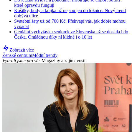
které opravdu fungují
Košilky, body a krajka už nejsou jen do ložnice. Nový trend
dobývá ulice
Svatební šaty už od 700 Kč. Překvapí vás, jak dobře mohou
vypadat
Geniální vychytávka seniorek ze Slovenska už se dostala i do
Česka. Omládnou díky ní klidně i o 10 let
Zobrazit více
Ženské centrum
Módní trendy
Vybrali jsme pro vás
Magazíny a zajímavosti