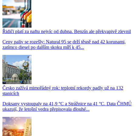
Řidiči platí za naftu nejvíc od dubna. Benzín ale překvapivě zlevnil
Ceny paliv se rozešly: Natural 95 se drží těsně nad 42 korunami,
zatímco diesel po dalším skoku míří k 45...
Česko zažívá mimořádný rok: teplotní rekordy padly už na 132
stanicích
Doksany vystoupaly na 41,9 °C a Strážnice na 41 °C. Data ČHMÚ
ukazují, že letošní vedra přepisovala dlouhé...