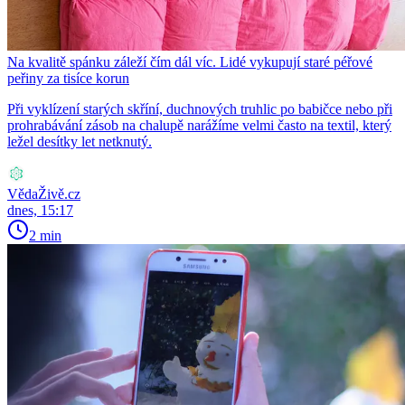
Na kvalitě spánku záleží čím dál víc. Lidé vykupují staré péřové
peřiny za tisíce korun
Při vyklízení starých skříní, duchnových truhlic po babičce nebo při
prohrabávání zásob na chalupě narážíme velmi často na textil, který
ležel desítky let netknutý.
VědaŽivě.cz
dnes, 15:17
2 min