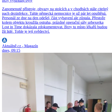
brzy vystřídají byty
Zapomenuté přístroje, obvazy na stolcích a v chodbách stále citelný
pach dezinfekce. Tahle německá nemocnice je už pár let opuštěná.
Personál ze dne na den odešel, část vybavení ale zůstala. Přestože
kolem objektu kroužila ostraha, prázdné operační sály urbexerka
Lost in Time dokázala zdokumentovat. Brzy tu místo lékařů budou
žít lidé. Tohle je její svědectví.
Aktuálně.cz - Magazín
dnes, 09:15