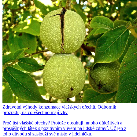
Zdravotní výhody konzumace vlašských ořechů. Odborník
prozradil, na co všechno mají vliv
Proč jíst vlašské ořechy? Protože obsahují mnoho důležitých a
prospěšných látek s pozitivním vlivem na lidské zdraví. Už jen z
toho důvodu si zaslouží své místo v jídelníčku.