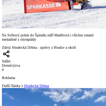
Na Světový pohár do Špindlu míří Maděrová i všichni ostatní
medailisté z olympiády
Zdroj
:
Hradecká Drbna - zprávy z Hradce a okolí
Sdílet
Denní
výzva
0
Reklama
Další články z
Hradecká Drbna