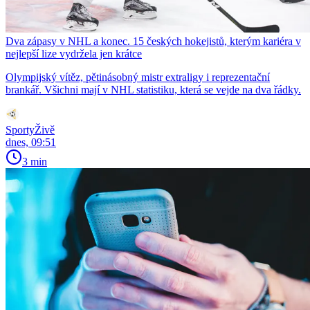
Dva zápasy v NHL a konec. 15 českých hokejistů, kterým kariéra v
nejlepší lize vydržela jen krátce
Olympijský vítěz, pětinásobný mistr extraligy i reprezentační
brankář. Všichni mají v NHL statistiku, která se vejde na dva řádky.
SportyŽivě
dnes, 09:51
3 min