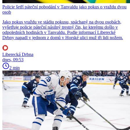
Policie šetří páteční pobodání v Tanvaldu jako pokus o vraždu dvou
osob
Jako pokus vraždu ve stádiu pokusu, spáchaný na dvou osobách,
vyšetřuje policie páteční násilný trestný čin, ke kterému došlo v
odpoledních hodinách v Tanvaldu. Podle informací Liberecké
Drbny napadl v jednom z domů v Horské ulici muž tři lidi nožem.
Liberecká Drbna
dnes, 09:53
2 min