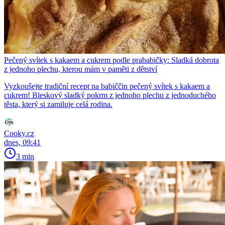
Pečený svítek s kakaem a cukrem podle prababičky: Sladká dobrota
z jednoho plechu, kterou mám v paměti z dětství
Vyzkoušejte tradiční recept na babiččin pečený svítek s kakaem a
cukrem! Bleskový sladký pokrm z jednoho plechu z jednoduchého
těsta, který si zamiluje celá rodina.
Cooky.cz
dnes, 09:41
3 min