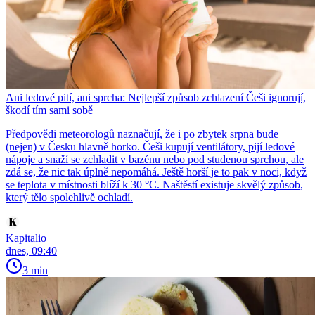
Ani ledové pití, ani sprcha: Nejlepší způsob zchlazení Češi ignorují,
škodí tím sami sobě
Předpovědi meteorologů naznačují, že i po zbytek srpna bude
(nejen) v Česku hlavně horko. Češi kupují ventilátory, pijí ledové
nápoje a snaží se zchladit v bazénu nebo pod studenou sprchou, ale
zdá se, že nic tak úplně nepomáhá. Ještě horší je to pak v noci, když
se teplota v místnosti blíží k 30 °C. Naštěstí existuje skvělý způsob,
který tělo spolehlivě ochladí.
Kapitalio
dnes, 09:40
3 min