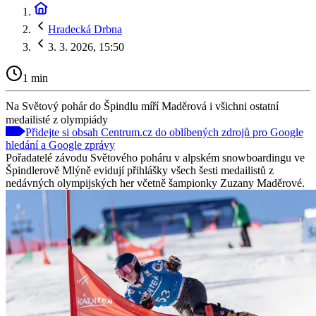
Hradecká Drbna
3. 3. 2026, 15:50
1 min
Na Světový pohár do Špindlu míří Maděrová i všichni ostatní
medailisté z olympiády
Přidejte si obsah Centrum.cz do oblíbených zdrojů pro Google
hledání a Google zprávy
Pořadatelé závodu Světového poháru v alpském snowboardingu ve
Špindlerově Mlýně evidují přihlášky všech šesti medailistů z
nedávných olympijských her včetně šampionky Zuzany Maděrové.