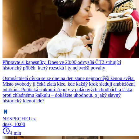
Připravte si kapesníky. Dnes ve 20:00 odvysílá ČT2 strhující
historický příběh, který rozseká i ty nejtvrdší povahy
Osmnáctiletá dívka se ze dne na den stane nejmocnější ženou světa.
Místo svobody ji čeká zlatá klec, kde každý krok sledují ambiciózní
intrikáni. Politická spiknutí, šepoty v palácových chodbách a láska
proti chladnému kalkulu – dokážete uhodnout, o jaký slavný
historický klenot jde?
NESPECHEJ.cz
dnes, 10:00
4 min