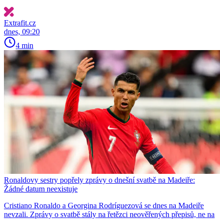
Extrafit.cz
dnes, 09:20
4 min
Ronaldovy sestry popřely zprávy o dnešní svatbě na Madeiře:
Žádné datum neexistuje
Cristiano Ronaldo a Georgina Rodríguezová se dnes na Madeiře
nevzali. Zprávy o svatbě stály na řetězci neověřených přepisů, ne na