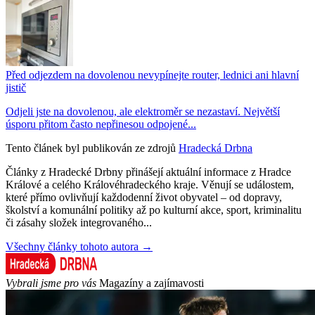
Před odjezdem na dovolenou nevypínejte router, lednici ani hlavní
jistič
Odjeli jste na dovolenou, ale elektroměr se nezastaví. Největší
úsporu přitom často nepřinesou odpojené...
Tento článek byl publikován ze zdrojů
Hradecká Drbna
Články z Hradecké Drbny přinášejí aktuální informace z Hradce
Králové a celého Královéhradeckého kraje. Věnují se událostem,
které přímo ovlivňují každodenní život obyvatel – od dopravy,
školství a komunální politiky až po kulturní akce, sport, kriminalitu
či zásahy složek integrovaného...
Všechny články tohoto autora →
Vybrali jsme pro vás
Magazíny a zajímavosti