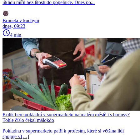
úklidu mířil bez lítosti do popelnice. Dnes po...
Bruneta v kuchyni
dnes, 09:23
4 min
Kolik bere pokladní v supermarketu na malém městě i s bonusy?
Tohle číslo čekal málokdo
Pokladna v supermarketu patří k profesím, které si většina lidí
spojuje s […]