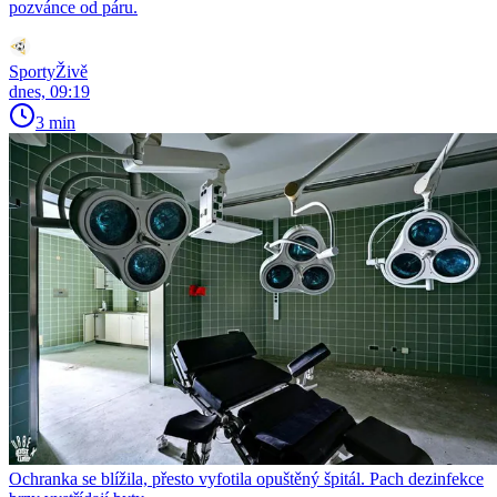
pozvánce od páru.
SportyŽivě
dnes, 09:19
3 min
Ochranka se blížila, přesto vyfotila opuštěný špitál. Pach dezinfekce