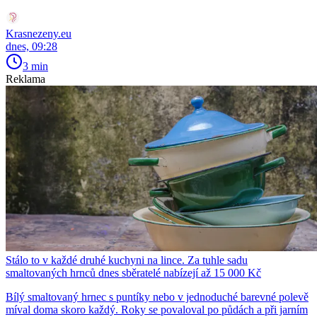
Krasnezeny.eu
dnes, 09:28
3 min
Reklama
Stálo to v každé druhé kuchyni na lince. Za tuhle sadu
smaltovaných hrnců dnes sběratelé nabízejí až 15 000 Kč
Bílý smaltovaný hrnec s puntíky nebo v jednoduché barevné polevě
míval doma skoro každý. Roky se povaloval po půdách a při jarním