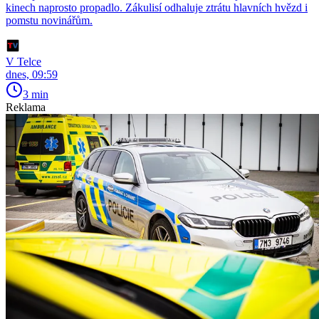
kinech naprosto propadlo. Zákulisí odhaluje ztrátu hlavních hvězd i
pomstu novinářům.
V Telce
dnes, 09:59
3 min
Reklama