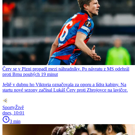
Červ se v Plzni propadl mezi náhradníky. Po návratu z MS odehrál
proti Brnu pouhých 19 minut
Ještě v dubnu ho Viktoria označovala za oporu a lídra kabiny. Na
startu nové sezony začínal Lukáš Červ proti Zbrojovce na lavičce.
SportyŽivě
dnes, 10:01
3 min