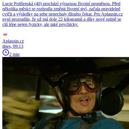
Lucie Polišenská (40) prochází výraznou životní proměnou. Před
několika měsíci se rozhodla změnit životní styl, začala pravidelně
cvičit a výsledky na sebe nenechaly dlouho čekat. Pro Aplausin.cz
nyní prozradila, že už má dole 22 kilogramů a díky nové rutině se
cítí lépe nejen fyzicky, ale také psychicky.
Aplausin.cz
dnes, 09:13
2 min