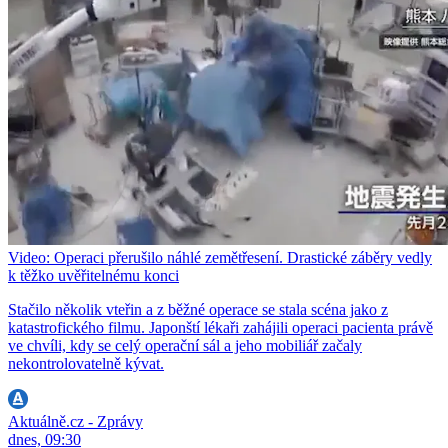
Video: Operaci přerušilo náhlé zemětřesení. Drastické záběry vedly
k těžko uvěřitelnému konci
Stačilo několik vteřin a z běžné operace se stala scéna jako z
katastrofického filmu. Japonští lékaři zahájili operaci pacienta právě
ve chvíli, kdy se celý operační sál a jeho mobiliář začaly
nekontrolovatelně kývat.
Aktuálně.cz - Zprávy
dnes, 09:30