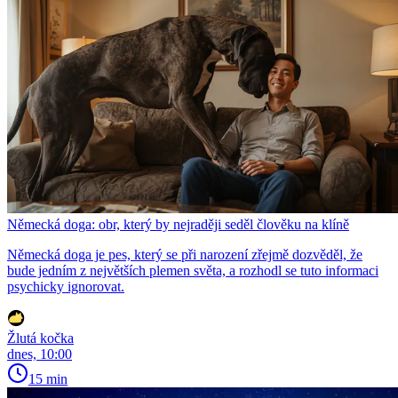
Německá doga: obr, který by nejraději seděl člověku na klíně
Německá doga je pes, který se při narození zřejmě dozvěděl, že
bude jedním z největších plemen světa, a rozhodl se tuto informaci
psychicky ignorovat.
Žlutá kočka
dnes, 10:00
15 min