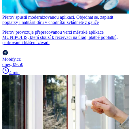
Přerov spustil modernizovanou aplikaci. Objednat se, zaplatit
poplatky i nahlásit díru v chodníku zvládnete z gauče
Přerov provozuje přepracovanou verzi městské aplikace
MUNIPOLIS, která slouží k rezervaci na úřad, platbě poplatků,
parkování i hlášení závad.
Mobify.cz
dnes, 09:50
4 min