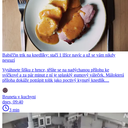
Babiččin trik na knedlíky: stačí 1 lžíce navíc a už se vám nikdy
nesrazí
Vytáhnete šišku z hrnce, těšíte se na nadýchanou přílohu ke
svíčkové a za pár minut z ní je splasklý gumový váleček. Málokterá
příloha dokáže potrápit tolik jako poctivý kynutý knedlík....
Bruneta v kuchyni
dnes, 09:40
3 min