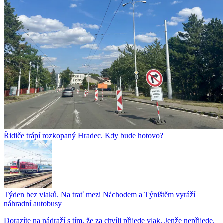
Řidiče trápí rozkopaný Hradec. Kdy bude hotovo?
Týden bez vlaků. Na trať mezi Náchodem a Týništěm vyráží
náhradní autobusy
Dorazíte na nádraží s tím, že za chvíli přijede vlak. Jenže nepřijede.