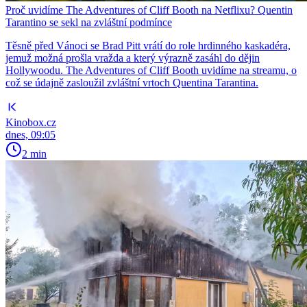
Proč uvidíme The Adventures of Cliff Booth na Netflixu? Quentin
Tarantino se sekl na zvláštní podmínce
Těsně před Vánoci se Brad Pitt vrátí do role hrdinného kaskadéra,
jemuž možná prošla vražda a který výrazně zasáhl do dějin
Hollywoodu. The Adventures of Cliff Booth uvidíme na streamu, o
což se údajně zasloužil zvláštní vrtoch Quentina Tarantina.
Kinobox.cz
dnes, 09:05
2 min