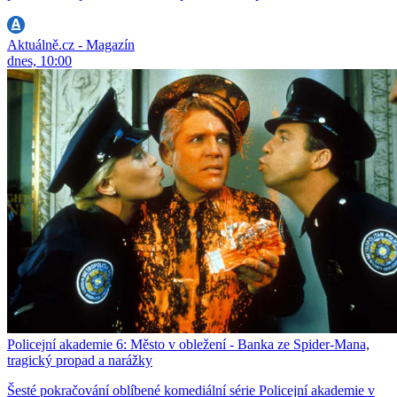
Aktuálně.cz - Magazín
dnes, 10:00
Policejní akademie 6: Město v obležení - Banka ze Spider-Mana,
tragický propad a narážky
Šesté pokračování oblíbené komediální série Policejní akademie v