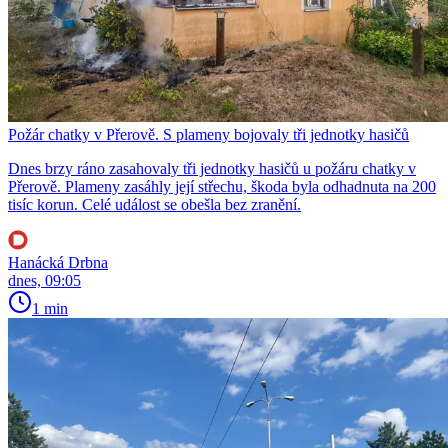
Požár chatky v Přerově. S plameny bojovaly tři jednotky hasičů
Dnes brzy ráno zasahovaly tři jednotky hasičů u požáru chatky v
Přerově. Plameny zasáhly její střechu, škoda byla odhadnuta na 200
tisíc korun. Celé událost se obešla bez zranění.
Hanácká Drbna
dnes, 09:05
1 min