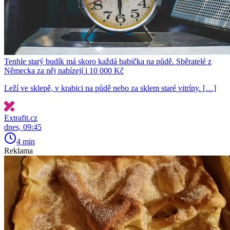
Tenhle starý budík má skoro každá babička na půdě. Sběratelé z
Německa za něj nabízejí i 10 000 Kč
Leží ve sklepě, v krabici na půdě nebo za sklem staré vitríny. […]
Extrafit.cz
dnes, 09:45
4 min
Reklama