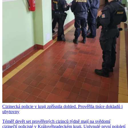
Cizinecká policie v kraji zpřísnila dohled. Prověřila tisíce dokladů i
ubytovny
Téměř devět set prověřených cizinců týdně mají na svědomí
cizinečtí policisté v Královéhradeckém kraji. Uplynulé první pololetí