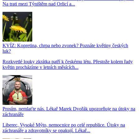
Na trati mezi Týništěm nad Orlicí a...
KVÍZ: Kopretina, chrpa nebo zvonek? Poznáte květiny českých
luk?
Rozkvetlé louky zkrátka patří k českému létu. Přestože kolem řady
květin procházíme v letních měsících...
Prosím, nemlaťte nás. Lékař Marek Dvořák upozorňuje na útoky na
záchranáře
Liberec, Vysoké Mýto, nemocnice po celé republice. Útoky na
záchranáře a zdravotníky se opakují. Lékař...