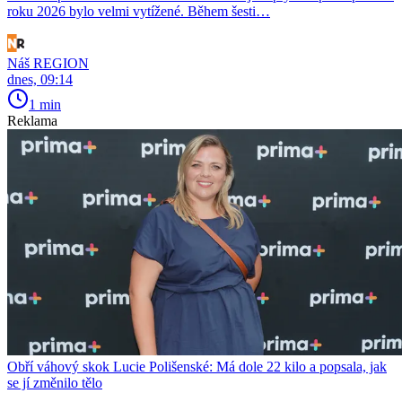
roku 2026 bylo velmi vytížené. Během šesti…
Náš REGION
dnes, 09:14
1 min
Reklama
Obří váhový skok Lucie Polišenské: Má dole 22 kilo a popsala, jak
se jí změnilo tělo