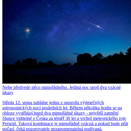
Nebe předvede něco mimořádného. Jediná noc spojí dva vzácné
úkazy
Středa 12. srpna nabídne jednu z opravdu výjimečných
astronomických nocí posledních let. Během několika hodin se na
obloze vystřídají hned dva mimořádné úkazy - největší zatmění
Slunce viditelné z Česka za téměř 30 let a vrchol meteorického roje
Perseid. Taková kombinace je mimořádně vzácná a pokud bude přát
počasí, čeká pozorovatele nezapomenutelná podívaná.