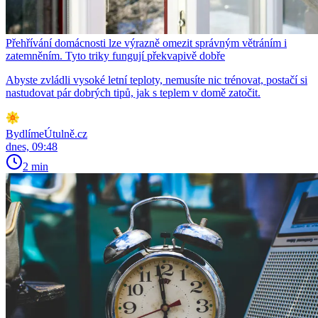
Přehřívání domácnosti lze výrazně omezit správným větráním i
zatemněním. Tyto triky fungují překvapivě dobře
Abyste zvládli vysoké letní teploty, nemusíte nic trénovat, postačí si
nastudovat pár dobrých tipů, jak s teplem v domě zatočit.
BydlímeÚtulně.cz
dnes, 09:48
2 min