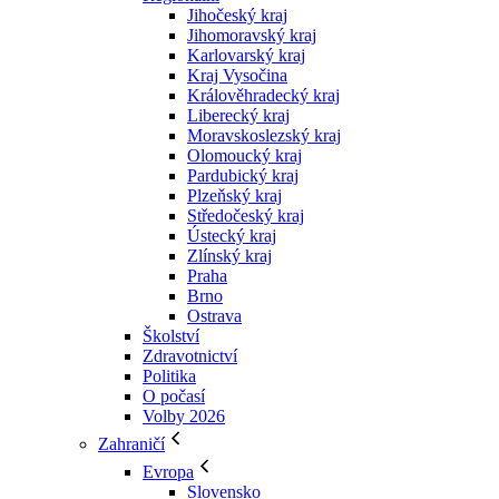
Jihočeský kraj
Jihomoravský kraj
Karlovarský kraj
Kraj Vysočina
Králověhradecký kraj
Liberecký kraj
Moravskoslezský kraj
Olomoucký kraj
Pardubický kraj
Plzeňský kraj
Středočeský kraj
Ústecký kraj
Zlínský kraj
Praha
Brno
Ostrava
Školství
Zdravotnictví
Politika
O počasí
Volby 2026
Zahraničí
Evropa
Slovensko