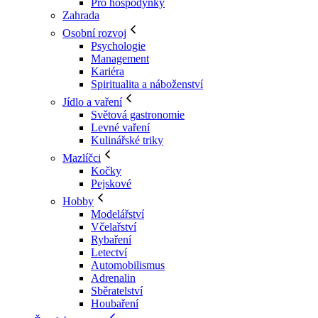
Pro hospodyňky
Zahrada
Osobní rozvoj
Psychologie
Management
Kariéra
Spiritualita a náboženství
Jídlo a vaření
Světová gastronomie
Levné vaření
Kulinářské triky
Mazlíčci
Kočky
Pejskové
Hobby
Modelářství
Včelařství
Rybaření
Letectví
Automobilismus
Adrenalin
Sběratelství
Houbaření