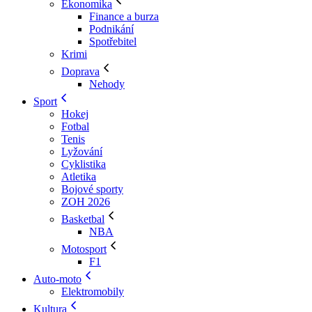
Ekonomika
Finance a burza
Podnikání
Spotřebitel
Krimi
Doprava
Nehody
Sport
Hokej
Fotbal
Tenis
Lyžování
Cyklistika
Atletika
Bojové sporty
ZOH 2026
Basketbal
NBA
Motosport
F1
Auto-moto
Elektromobily
Kultura