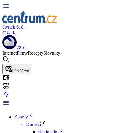
čtvrtek 6. 8.
čt 6. 8.
28°C
Internet
Firmy
Recepty
Slovníky
Přihlášení
Zprávy
Domácí
Regionální