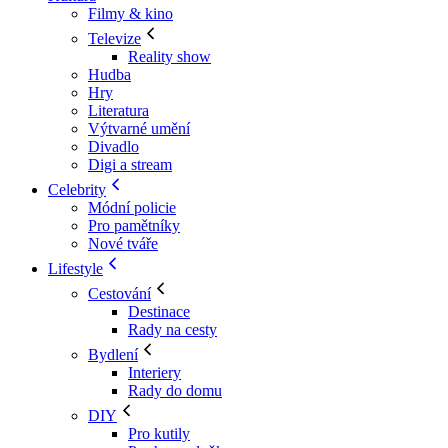
Filmy & kino
Televize
Reality show
Hudba
Hry
Literatura
Výtvarné umění
Divadlo
Digi a stream
Celebrity
Módní policie
Pro pamětníky
Nové tváře
Lifestyle
Cestování
Destinace
Rady na cesty
Bydlení
Interiery
Rady do domu
DIY
Pro kutily