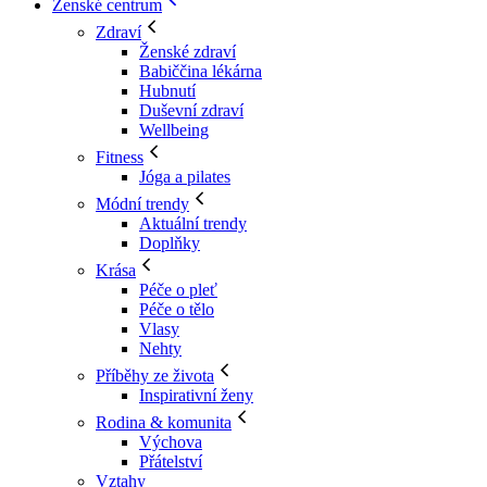
Ženské centrum
Zdraví
Ženské zdraví
Babiččina lékárna
Hubnutí
Duševní zdraví
Wellbeing
Fitness
Jóga a pilates
Módní trendy
Aktuální trendy
Doplňky
Krása
Péče o pleť
Péče o tělo
Vlasy
Nehty
Příběhy ze života
Inspirativní ženy
Rodina & komunita
Výchova
Přátelství
Vztahy