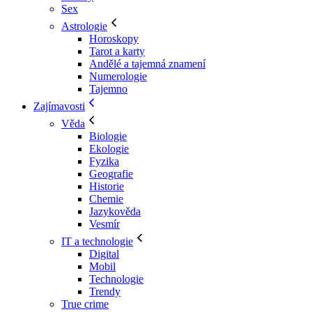
Sex
Astrologie
Horoskopy
Tarot a karty
Andělé a tajemná znamení
Numerologie
Tajemno
Zajímavosti
Věda
Biologie
Ekologie
Fyzika
Geografie
Historie
Chemie
Jazykověda
Vesmír
IT a technologie
Digital
Mobil
Technologie
Trendy
True crime