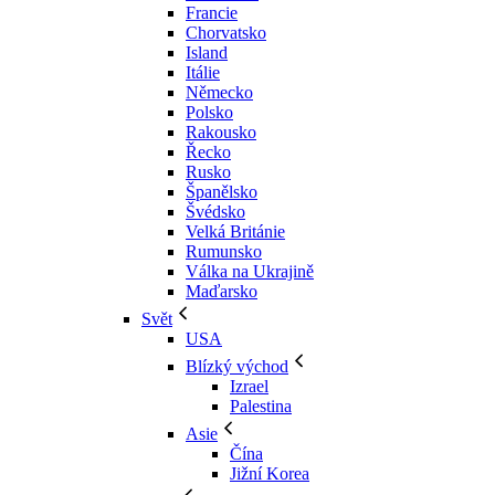
Francie
Chorvatsko
Island
Itálie
Německo
Polsko
Rakousko
Řecko
Rusko
Španělsko
Švédsko
Velká Británie
Rumunsko
Válka na Ukrajině
Maďarsko
Svět
USA
Blízký východ
Izrael
Palestina
Asie
Čína
Jižní Korea