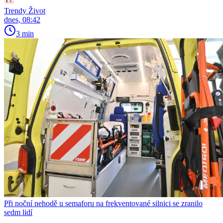
Trendy Život
dnes, 08:42
3 min
Při noční nehodě u semaforu na frekventované silnici se zranilo
sedm lidí