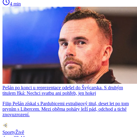
4 min
Pešán po konci u reprezentace odešel do Švýcarska. S druhým
titulem říká: Nechci svatbu ani pohřeb, jen hokej
Filip Pešán získal s Pardubicemi extraligový titul, deset let po tom
prvním s Libercem. Mezi oběma poháry leží pád, odchod a tiché
znovuzrození.
SportyŽivě