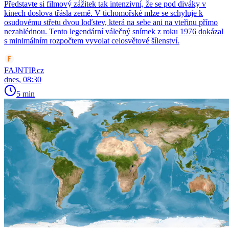
Představte si filmový zážitek tak intenzivní, že se pod diváky v
kinech doslova třásla země. V tichomořské mlze se schyluje k
osudovému střetu dvou loďstev, která na sebe ani na vteřinu přímo
nezahlédnou. Tento legendární válečný snímek z roku 1976 dokázal
s minimálním rozpočtem vyvolat celosvětové šílenství.
FAJNTIP.cz
dnes, 08:30
5 min