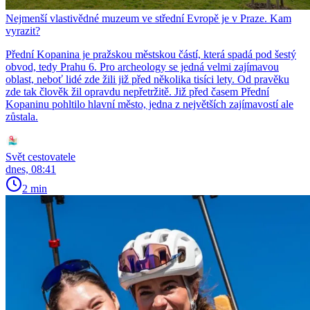
Nejmenší vlastivědné muzeum ve střední Evropě je v Praze. Kam
vyrazit?
Přední Kopanina je pražskou městskou částí, která spadá pod šestý
obvod, tedy Prahu 6. Pro archeology se jedná velmi zajímavou
oblast, neboť lidé zde žili již před několika tisíci lety. Od pravěku
zde tak člověk žil opravdu nepřetržitě. Již před časem Přední
Kopaninu pohltilo hlavní město, jedna z největších zajímavostí ale
zůstala.
Svět cestovatele
dnes, 08:41
2 min