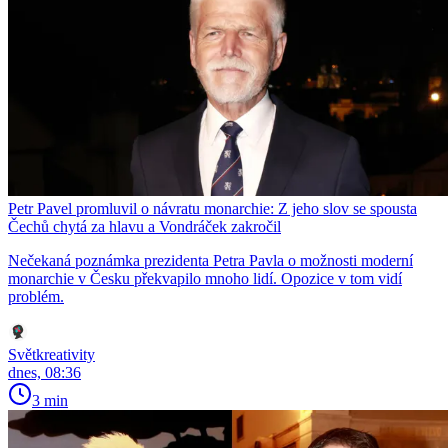
Petr Pavel promluvil o návratu monarchie: Z jeho slov se spousta
Čechů chytá za hlavu a Vondráček zakročil
Nečekaná poznámka prezidenta Petra Pavla o možnosti moderní
monarchie v Česku překvapilo mnoho lidí. Opozice v tom vidí
problém.
Světkreativity
dnes, 08:36
3 min