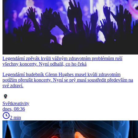
Legendární zpěvák kvůli vážným zdravotním problémům ruší
všechny koncerty. Nyní odhalil, co ho čeká
Legendární hudebník Glenn Hughes musel kvůli zdravotním
potížím přerušit koncerty. Nyní se prý musí soustředit především na
své zdraví.
Světkreativity
dnes, 08:36
2 min