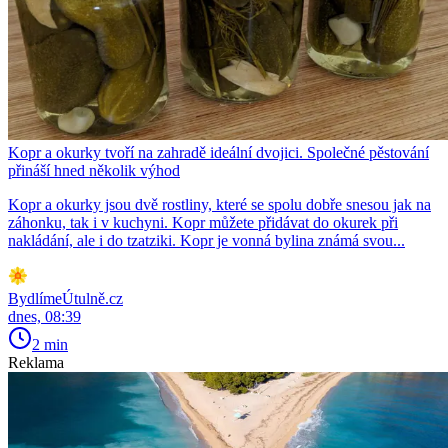
Kopr a okurky tvoří na zahradě ideální dvojici. Společné pěstování
přináší hned několik výhod
Kopr a okurky jsou dvě rostliny, které se spolu dobře snesou jak na
záhonku, tak i v kuchyni. Kopr můžete přidávat do okurek při
nakládání, ale i do tzatziki. Kopr je vonná bylina známá svou...
BydlímeÚtulně.cz
dnes, 08:39
2 min
Reklama