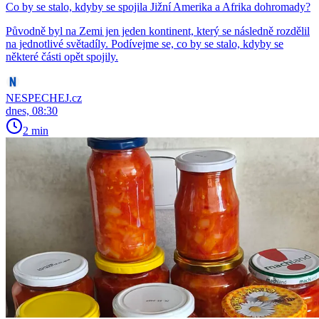
Co by se stalo, kdyby se spojila Jižní Amerika a Afrika dohromady?
Původně byl na Zemi jen jeden kontinent, který se následně rozdělil
na jednotlivé světadíly. Podívejme se, co by se stalo, kdyby se
některé části opět spojily.
NESPECHEJ.cz
dnes, 08:30
2 min