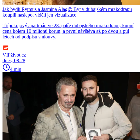
Jak bydlí Rytmus a Jasmína Alagič: Byt v dubajském mrakodrapu
koupili naslepo, viděli jen vizualizace
Třípokojový apartmán ve 28. patře dubajského mrakodrapu, kupní
cena kolem 10 milionů korun, a první návštěva až po dvou a půl
letech od podpisu smlouvy.
VIPživot.cz
dnes, 08:28
4 min