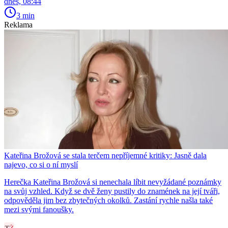
dnes, 08:44
3 min
Reklama
Kateřina Brožová se stala terčem nepříjemné kritiky: Jasně dala
najevo, co si o ní myslí
Herečka Kateřina Brožová si nenechala líbit nevyžádané poznámky
na svůj vzhled. Když se dvě ženy pustily do znamének na její tváři,
odpověděla jim bez zbytečných okolků. Zastání rychle našla také
mezi svými fanoušky.