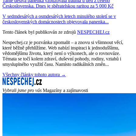
Tahle děsivá panenka vzbuzovala trauma u dětí z celého
Československa. Dnes je sběratelskou raritou za 5 000 Kč
V sedmdesátých a osmdesátých letech minulého století se v
československých domácnostech objevovala panenka...
Tento článek byl publikován ze zdrojů
NESPECHEJ.cz
Nespechej.cz je pozvánka zpomalit – a znovu si všimnout věcí,
které běžně přehlížíme. Web nabízí inspiraci k jednoduššímu,
vědomějšímu životu, který není o výkonech, ale o rovnováze.
Témata se točí kolem zdraví, duševní pohody, rodiny, vztahů i
smysluplného využití času. Namísto radikálních změn...
Všechny články tohoto autora →
Vybrali jsme pro vás
Magazíny a zajímavosti