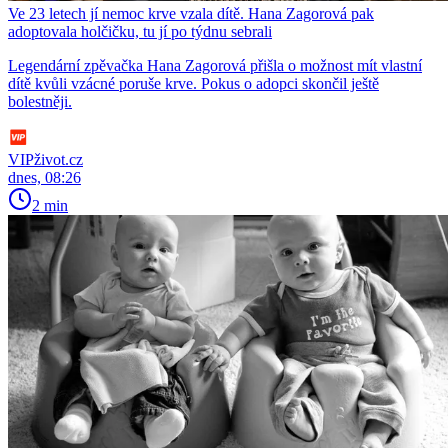
Ve 23 letech jí nemoc krve vzala dítě. Hana Zagorová pak
adoptovala holčičku, tu jí po týdnu sebrali
Legendární zpěvačka Hana Zagorová přišla o možnost mít vlastní
dítě kvůli vzácné poruše krve. Pokus o adopci skončil ještě
bolestněji.
VIPživot.cz
dnes, 08:26
2 min