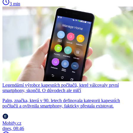
3 min
Legendární výrobce kapesních počítačů, které válcovaly první
smartphony, skončil. O důvodech ale mlčí
Palm, značka, která v 90. letech definovala kategorii kapesních
počítačů a ovlivnila smartphony, fakticky přestala existovat.
Mobify.cz
dnes, 08:46