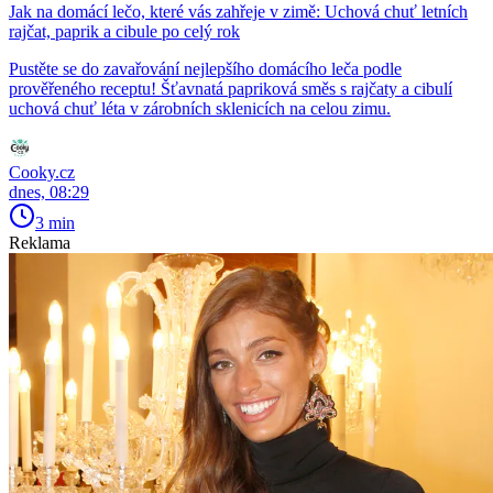
Jak na domácí lečo, které vás zahřeje v zimě: Uchová chuť letních
rajčat, paprik a cibule po celý rok
Pustěte se do zavařování nejlepšího domácího leča podle
prověřeného receptu! Šťavnatá papriková směs s rajčaty a cibulí
uchová chuť léta v zárobních sklenicích na celou zimu.
Cooky.cz
dnes, 08:29
3 min
Reklama