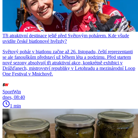
Tři atraktivní destinace ještě před Světovým pohárem. Kde všude
uvidíte české biatlonové hvězdy?
Světový pohár v biatlonu začne až 26. listopadu, čeští reprezentanti
se ale fanouškům představí už během léta a podzimu. Před startem
nové sezony absolvují tři atraktivní akce, konkrétně exhibici v
Drážďanech, mistrovství republiky v Letohradu a mezinárodní Loop
One Festival v Mnichově.
SportWin
dnes, 08:40
1 min