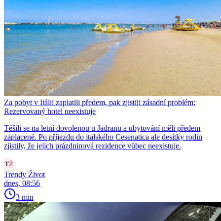
Za pobyt v Itálii zaplatili předem, pak zjistili zásadní problém:
Rezervovaný hotel neexistuje
Těšili se na letní dovolenou u Jadranu a ubytování měli předem
zaplacené. Po příjezdu do italského Cesenatica ale desítky rodin
zjistily, že jejich prázdninová rezidence vůbec neexistuje.
Trendy Život
dnes, 08:56
3 min