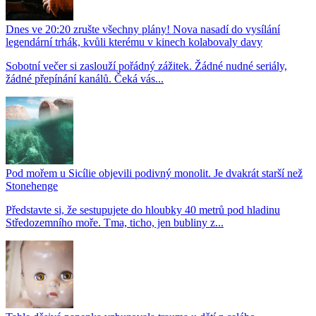
Dnes ve 20:20 zrušte všechny plány! Nova nasadí do vysílání
legendární trhák, kvůli kterému v kinech kolabovaly davy
Sobotní večer si zaslouží pořádný zážitek. Žádné nudné seriály,
žádné přepínání kanálů. Čeká vás...
Pod mořem u Sicílie objevili podivný monolit. Je dvakrát starší než
Stonehenge
Představte si, že sestupujete do hloubky 40 metrů pod hladinu
Středozemního moře. Tma, ticho, jen bubliny z...