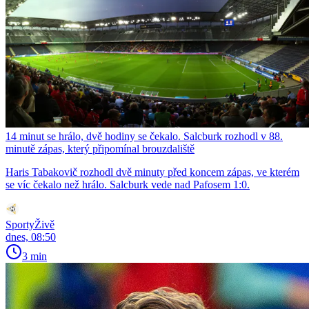
14 minut se hrálo, dvě hodiny se čekalo. Salcburk rozhodl v 88.
minutě zápas, který připomínal brouzdaliště
Haris Tabakovič rozhodl dvě minuty před koncem zápas, ve kterém
se víc čekalo než hrálo. Salcburk vede nad Pafosem 1:0.
SportyŽivě
dnes, 08:50
3 min