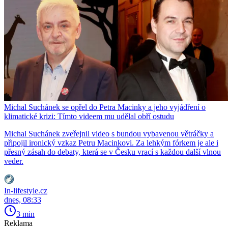
Michal Suchánek se opřel do Petra Macinky a jeho vyjádření o
klimatické krizi: Tímto videem mu udělal obří ostudu
Michal Suchánek zveřejnil video s bundou vybavenou větráčky a
připojil ironický vzkaz Petru Macinkovi. Za lehkým fórkem je ale i
přesný zásah do debaty, která se v Česku vrací s každou další vlnou
veder.
In-lifestyle.cz
dnes, 08:33
3 min
Reklama