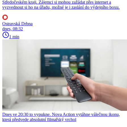
Středočeském kraji. Zájemci si mohou zažádat přes internet a
vyzvednout si ho na úřadu, možné je i zaslání do výdejního boxu.
Ostravská Drbna
dnes, 08:32
1 min
Dnes ve 20:30 to vypukne. Nova Action vytáhne válečnou ikonu,
která předvede absolutní filmařský vrchol