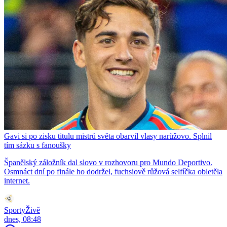
Gavi si po zisku titulu mistrů světa obarvil vlasy narůžovo. Splnil
tím sázku s fanoušky
Španělský záložník dal slovo v rozhovoru pro Mundo Deportivo.
Osmnáct dní po finále ho dodržel, fuchsiově růžová selfíčka obletěla
internet.
SportyŽivě
dnes, 08:48