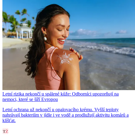
Letní rizika nekončí u spálené kůže: Odborníci upozorňují na
nemoci, které se šíří Evropou
Letní ochrana už nekončí u opalovacího krému. Vyšší teploty
nahrávají bakteriím v jídle i ve vodě a prodlužují aktivitu komárů a
klíšťat.