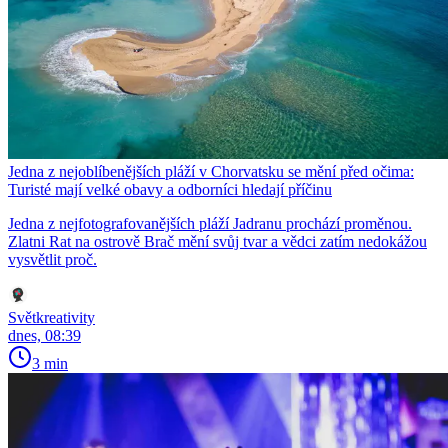
Jedna z nejoblíbenějších pláží v Chorvatsku se mění před očima:
Turisté mají velké obavy a odborníci hledají příčinu
Jedna z nejfotografovanějších pláží Jadranu prochází proměnou.
Zlatni Rat na ostrově Brač mění svůj tvar a vědci zatím nedokážou
vysvětlit proč.
Světkreativity
dnes, 08:39
3 min