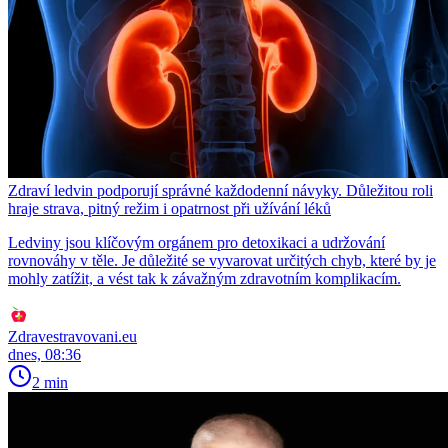
Zdraví ledvin podporují správné každodenní návyky. Důležitou roli
hraje strava, pitný režim i opatrnost při užívání léků
Ledviny jsou klíčovým orgánem pro detoxikaci a udržování
rovnováhy v těle. Je důležité se vyvarovat určitých chyb, které by je
mohly zatížit, a vést tak k závažným zdravotním komplikacím.
Zdravestravovani.eu
dnes, 08:36
2 min