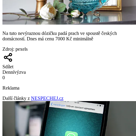
Na tuto nevýraznou dózičku padá prach ve spoustě českých
domácností. Dnes má cenu 7000 Kč minimálně
Zdroj
:
pexels
Sdílet
Denní
výzva
0
Reklama
Další články z
NESPECHEJ.cz