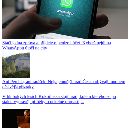
Stačí jedna zpráva a přijdete o peníze i účet. Kyberšmejdi na
WhatsAppu útočí na city
Ani Perchta, ani rarášek. Nejtajemnější hrad Česka obývají mnohem
děsivější přízraky
V hlubokých lesích Kokořínska stojí hrad, kolem kterého se po
staletí vyprávějí příběhy o pekelné propasti,...