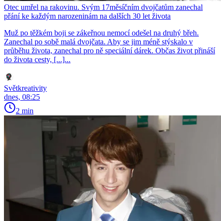
Otec umřel na rakovinu. Svým 17měsíčním dvojčatům zanechal
přání ke každým narozeninám na dalších 30 let života
Muž po těžkém boji se zákeřnou nemocí odešel na druhý břeh.
Zanechal po sobě malá dvojčata. Aby se jim méně stýskalo v
průběhu života, zanechal pro ně speciální dárek. Občas život přináší
do života cesty, [...]...
Světkreativity
dnes, 08:25
2 min