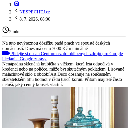
NESPECHEJ.cz
8. 7. 2026, 08:00
2 min
Na tuto nevýraznou dózičku padá prach ve spoustě českých
domácností. Dnes má cenu 7000 Kč minimálně
Přidejte si obsah Centrum.cz do oblíbených zdrojů pro Google
hledání a Google zprávy
Nenápadná skleněná krabička s víčkem, která léta odpočívá v
kredenci nebo na poličce, může být skutečným pokladem. Lisované
malachitové sklo z období Art Deco dosahuje na současném
sběratelském trhu hodnot v řádu tisíců korun. Přitom majitelé často
netuší, jaký cenný kousek vlastní.