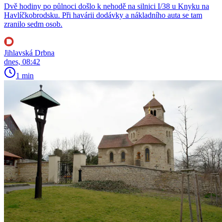
Dvě hodiny po půlnoci došlo k nehodě na silnici I/38 u Knyku na
Havlíčkobrodsku. Při havárii dodávky a nákladního auta se tam
zranilo sedm osob.
Jihlavská Drbna
dnes, 08:42
1 min