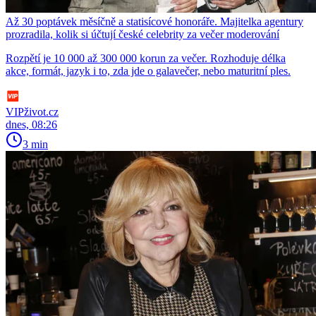
Až 30 poptávek měsíčně a statisícové honoráře. Majitelka agentury
prozradila, kolik si účtují české celebrity za večer moderování
Rozpětí je 10 000 až 300 000 korun za večer. Rozhoduje délka
akce, formát, jazyk i to, zda jde o galavečer, nebo maturitní ples.
VIPživot.cz
dnes, 08:26
3 min