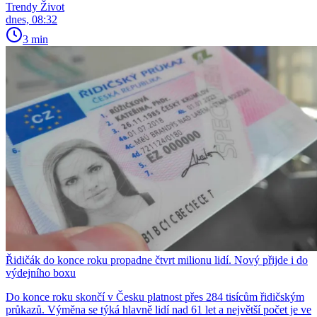
Trendy Život
dnes, 08:32
3 min
Řidičák do konce roku propadne čtvrt milionu lidí. Nový přijde i do
výdejního boxu
Do konce roku skončí v Česku platnost přes 284 tisícům řidičským
průkazů. Výměna se týká hlavně lidí nad 61 let a největší počet je ve