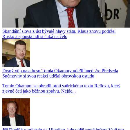
Skandální slova z úst bývalé hlavy státu. Klaus znovu podržel
Rusko a spousta lidí si ťuká na čelo
Drsný vtip na adresu Tomia Okamury udeřil hned 2x: Předseda
Sněmovny si svou reakcí udělal obrovskou ostudu
Tomio Okamura se ohradil proti satirickému textu Reflexu, který
zjevně četl jako běžnou zprávu. Nejde...
Jiří Dvořák o výjezdu na Ukrajinu, kde viděl samé hrůzy: Vadí mu,