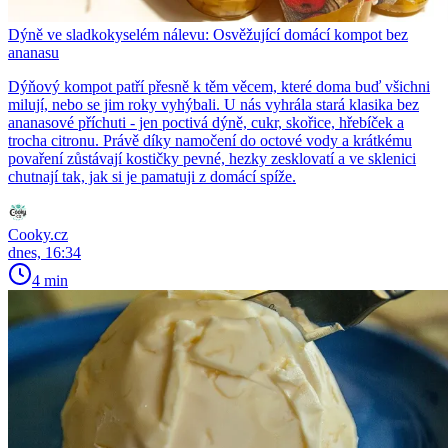
Dýně ve sladkokyselém nálevu: Osvěžující domácí kompot bez
ananasu
Dýňový kompot patří přesně k těm věcem, které doma buď všichni
milují, nebo se jim roky vyhýbali. U nás vyhrála stará klasika bez
ananasové příchuti - jen poctivá dýně, cukr, skořice, hřebíček a
trocha citronu. Právě díky namočení do octové vody a krátkému
povaření zůstávají kostičky pevné, hezky zesklovatí a ve sklenici
chutnají tak, jak si je pamatuji z domácí spíže.
Cooky.cz
dnes, 16:34
4 min