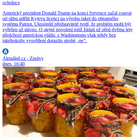
ochránce
Americký prezident Donald Trump na konci července začal couvat
od slibu udělit Kyjevu licenci na výrobu raket do obranného
systému Patriot. Ukrajinští představitelé tvrdí, že problém mohl být
vyřešen už dávno. O stejné povolení totiž žádali už před dvěma lety
předchozí americkou vládu: z Washingtonu však tehdy bez
jakéhokoliv vysvětlení dorazilo strohé „ne“.
Aktuálně.cz - Zprávy
dnes, 16:40