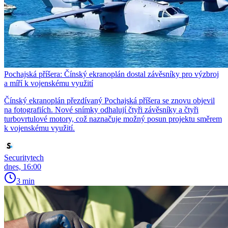
Pochajská příšera: Čínský ekranoplán dostal závěsníky pro výzbroj
a míří k vojenskému využití
Čínský ekranoplán přezdívaný Pochajská příšera se znovu objevil
na fotografiích. Nové snímky odhalují čtyři závěsníky a čtyři
turbovrtulové motory, což naznačuje možný posun projektu směrem
k vojenskému využití.
Securitytech
dnes, 16:00
3 min