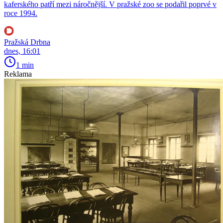
kaferského patří mezi náročnější. V pražské zoo se podařil poprvé v
roce 1994.
Pražská Drbna
dnes, 16:01
1 min
Reklama