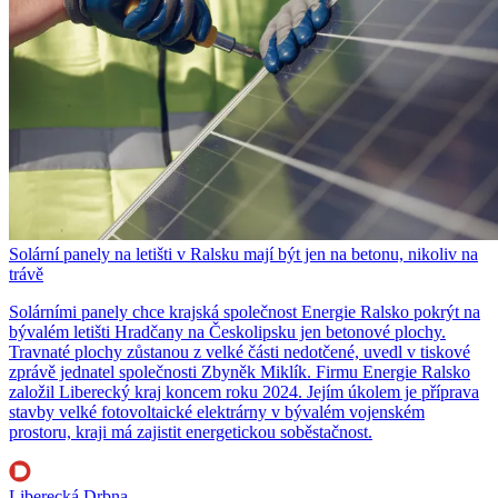
Solární panely na letišti v Ralsku mají být jen na betonu, nikoliv na
trávě
Solárními panely chce krajská společnost Energie Ralsko pokrýt na
bývalém letišti Hradčany na Českolipsku jen betonové plochy.
Travnaté plochy zůstanou z velké části nedotčené, uvedl v tiskové
zprávě jednatel společnosti Zbyněk Miklík. Firmu Energie Ralsko
založil Liberecký kraj koncem roku 2024. Jejím úkolem je příprava
stavby velké fotovoltaické elektrárny v bývalém vojenském
prostoru, kraji má zajistit energetickou soběstačnost.
Liberecká Drbna