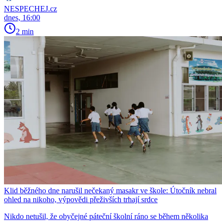
NESPECHEJ.cz
dnes, 16:00
2 min
Klid běžného dne narušil nečekaný masakr ve škole: Útočník nebral
ohled na nikoho, výpovědi přeživších trhají srdce
Nikdo netušil, že obyčejné páteční školní ráno se během několika