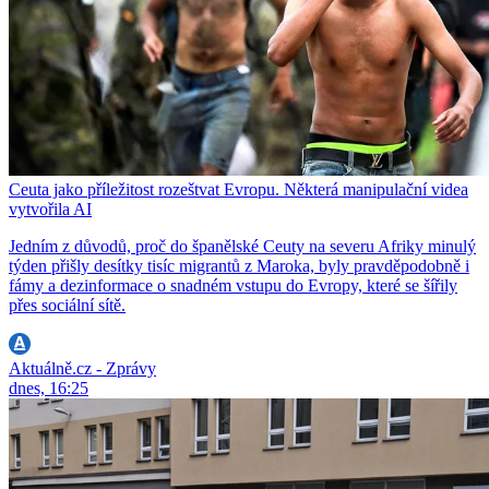
Ceuta jako příležitost rozeštvat Evropu. Některá manipulační videa
vytvořila AI
Jedním z důvodů, proč do španělské Ceuty na severu Afriky minulý
týden přišly desítky tisíc migrantů z Maroka, byly pravděpodobně i
fámy a dezinformace o snadném vstupu do Evropy, které se šířily
přes sociální sítě.
Aktuálně.cz - Zprávy
dnes, 16:25