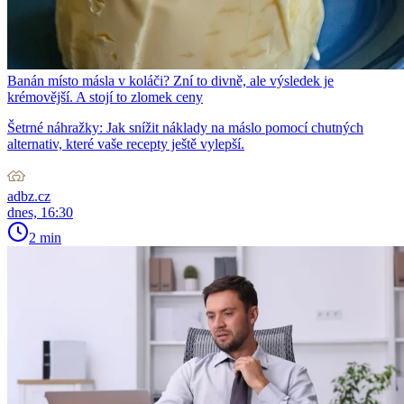
Banán místo másla v koláči? Zní to divně, ale výsledek je
krémovější. A stojí to zlomek ceny
Šetrné náhražky: Jak snížit náklady na máslo pomocí chutných
alternativ, které vaše recepty ještě vylepší.
adbz.cz
dnes, 16:30
2 min