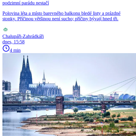
podzimní parádu nestačí
Polovina léta a místo barevného balkonu bledé listy a prázdné
stonky. Příčinou většinou není sucho; příčiny bývají hned tři.
Chalupáři-Zahrádkáři
dnes, 15:58
4 min