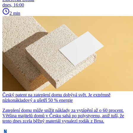
dnes, 16:00
2 min
Český patent na zateplení domu dobývá svět. Je extrémně
nízkonákladový a ušetří 50 % energie
Zateplení domu může snížit náklady za vytápění až o 60 procent.
Většina majitelů domů v Česku sahá po polystyrenu, aniž tuší, že
tento dnes zcela běžný materiál vynalezl rodák z Brna.