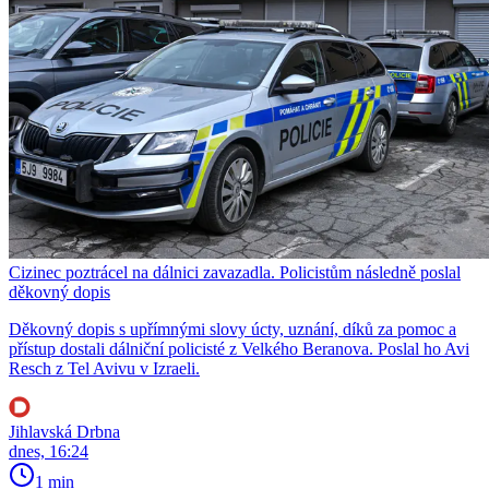
Cizinec poztrácel na dálnici zavazadla. Policistům následně poslal
děkovný dopis
Děkovný dopis s upřímnými slovy úcty, uznání, díků za pomoc a
přístup dostali dálniční policisté z Velkého Beranova. Poslal ho Avi
Resch z Tel Avivu v Izraeli.
Jihlavská Drbna
dnes, 16:24
1 min