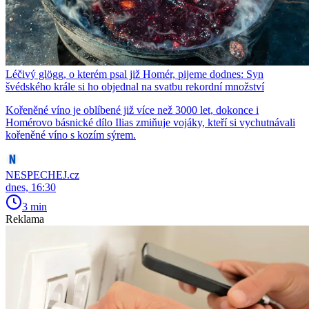
Léčivý glögg, o kterém psal již Homér, pijeme dodnes: Syn
švédského krále si ho objednal na svatbu rekordní množství
Kořeněné víno je oblíbené již více než 3000 let, dokonce i
Homérovo básnické dílo Ilias zmiňuje vojáky, kteří si vychutnávali
kořeněné víno s kozím sýrem.
NESPECHEJ.cz
dnes, 16:30
3 min
Reklama