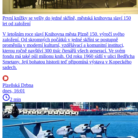
První knížky se vešly do jedné skříně, městská knihovna slaví 150
let od založení
V letošním roce slaví Knihovna města Plzně 150. výročí svého
založení. Od skromných počátků v jedné skříni se postupně
proměnila v moderní kulturní, vzdělávací a komunitní instituci,
kterou ročně navštíví 300 tisíc čtenářů všech generací. Ve svém
fondu má také půl milionu knih. Od roku 1960 sídlí v ulici Bedřicha
Smetany. Její bohatou historii teď připomíná výstava v Kopeckého
sadech.
Plzeňská Drbna
dnes, 16:01
2 min