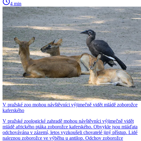
4 min
V pražské zoo mohou návštěvníci výjimečně vidět mládě zoborožce
kaferského
V pražské zoologické zahradě mohou návštěvníci výjimečně vidět
mládě afrického ptáka zoborožce kaferského. Obvykle jsou mláďata
odchovávána v zázemí, letos vyzkoušeli chovatelé jiný přístup. Lidé
naleznou zoborožce ve výběhu u antilop. Odchov zoborožce