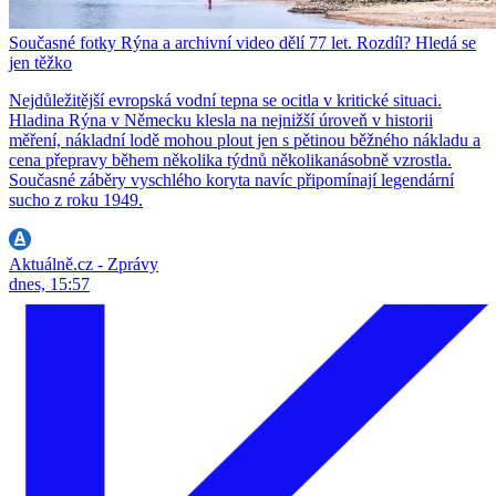
Současné fotky Rýna a archivní video dělí 77 let. Rozdíl? Hledá se
jen těžko
Nejdůležitější evropská vodní tepna se ocitla v kritické situaci.
Hladina Rýna v Německu klesla na nejnižší úroveň v historii
měření, nákladní lodě mohou plout jen s pětinou běžného nákladu a
cena přepravy během několika týdnů několikanásobně vzrostla.
Současné záběry vyschlého koryta navíc připomínají legendární
sucho z roku 1949.
Aktuálně.cz - Zprávy
dnes, 15:57