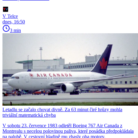
V Telce
dnes, 16:50
3 min
Letadlu se začalo chovat divně. Za 63 minut čiré hrůzy mohla
triviální matematická chyba
V sobotu 23. července 1983 odletěl Boeing 767 Air Canada z
Montrealu s necelou polovinou paliva, které posádka předpokládala
na palubě. V cestovní hladině mu zhasly oba motory.