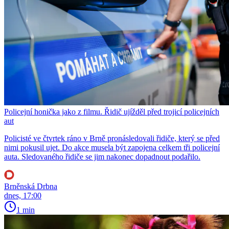
Policejní honička jako z filmu. Řidič ujížděl před trojicí policejních
aut
Policisté ve čtvrtek ráno v Brně pronásledovali řidiče, který se před
nimi pokusil ujet. Do akce musela být zapojena celkem tři policejní
auta. Sledovaného řidiče se jim nakonec dopadnout podařilo.
Brněnská Drbna
dnes, 17:00
1 min