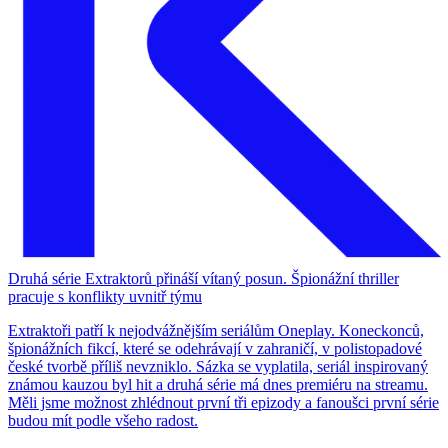
Druhá série Extraktorů přináší vítaný posun. Špionážní thriller
pracuje s konflikty uvnitř týmu
Extraktoři patří k nejodvážnějším seriálům Oneplay. Koneckonců,
špionážních fikcí, které se odehrávají v zahraničí, v polistopadové
české tvorbě příliš nevzniklo. Sázka se vyplatila, seriál inspirovaný
známou kauzou byl hit a druhá série má dnes premiéru na streamu.
Měli jsme možnost zhlédnout první tři epizody a fanoušci první série
budou mít podle všeho radost.