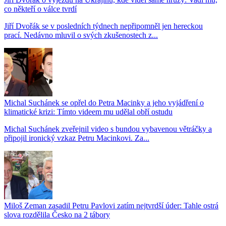
co někteří o válce tvrdí
Jiří Dvořák se v posledních týdnech nepřipomněl jen hereckou
prací. Nedávno mluvil o svých zkušenostech z...
Michal Suchánek se opřel do Petra Macinky a jeho vyjádření o
klimatické krizi: Tímto videem mu udělal obří ostudu
Michal Suchánek zveřejnil video s bundou vybavenou větráčky a
připojil ironický vzkaz Petru Macinkovi. Za...
Miloš Zeman zasadil Petru Pavlovi zatím nejtvrdší úder: Tahle ostrá
slova rozdělila Česko na 2 tábory