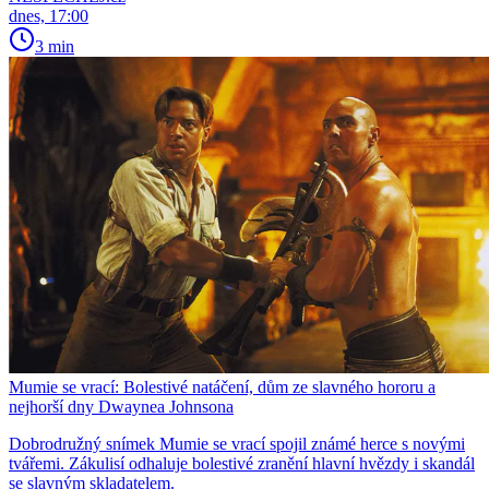
dnes, 17:00
3 min
Mumie se vrací: Bolestivé natáčení, dům ze slavného hororu a
nejhorší dny Dwaynea Johnsona
Dobrodružný snímek Mumie se vrací spojil známé herce s novými
tvářemi. Zákulisí odhaluje bolestivé zranění hlavní hvězdy i skandál
se slavným skladatelem.