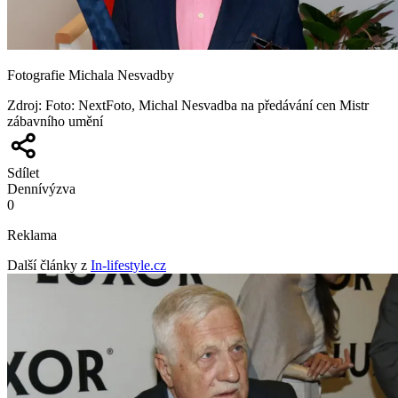
Fotografie Michala Nesvadby
Zdroj
:
Foto: NextFoto, Michal Nesvadba na předávání cen Mistr
zábavního umění
Sdílet
Denní
výzva
0
Reklama
Další články z
In-lifestyle.cz