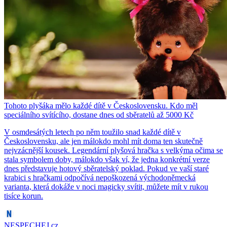
Tohoto plyšáka mělo každé dítě v Československu. Kdo měl
speciálního svítícího, dostane dnes od sběratelů až 5000 Kč
V osmdesátých letech po něm toužilo snad každé dítě v
Československu, ale jen málokdo mohl mít doma ten skutečně
nejvzácnější kousek. Legendární plyšová hračka s velkýma očima se
stala symbolem doby, málokdo však ví, že jedna konkrétní verze
dnes představuje hotový sběratelský poklad. Pokud ve vaší staré
krabici s hračkami odpočívá nepoškozená východoněmecká
varianta, která dokáže v noci magicky svítit, můžete mít v rukou
tisíce korun.
NESPECHEJ.cz