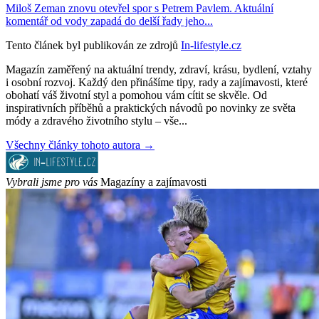
Miloš Zeman znovu otevřel spor s Petrem Pavlem. Aktuální
komentář od vody zapadá do delší řady jeho...
Tento článek byl publikován ze zdrojů
In-lifestyle.cz
Magazín zaměřený na aktuální trendy, zdraví, krásu, bydlení, vztahy
i osobní rozvoj. Každý den přinášíme tipy, rady a zajímavosti, které
obohatí váš životní styl a pomohou vám cítit se skvěle. Od
inspirativních příběhů a praktických návodů po novinky ze světa
módy a zdravého životního stylu – vše...
Všechny články tohoto autora →
Vybrali jsme pro vás
Magazíny a zajímavosti