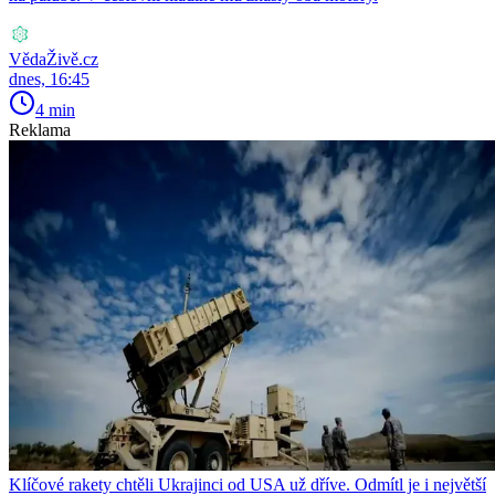
VědaŽivě.cz
dnes, 16:45
4 min
Reklama
Klíčové rakety chtěli Ukrajinci od USA už dříve. Odmítl je i největší