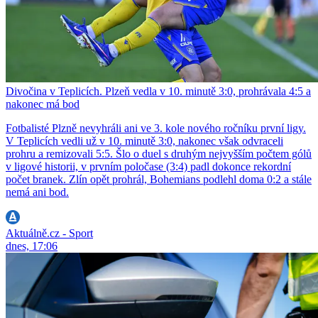
Divočina v Teplicích. Plzeň vedla v 10. minutě 3:0, prohrávala 4:5 a
nakonec má bod
Fotbalisté Plzně nevyhráli ani ve 3. kole nového ročníku první ligy.
V Teplicích vedli už v 10. minutě 3:0, nakonec však odvraceli
prohru a remizovali 5:5. Šlo o duel s druhým nejvyšším počtem gólů
v ligové historii, v prvním poločase (3:4) padl dokonce rekordní
počet branek. Zlín opět prohrál, Bohemians podlehl doma 0:2 a stále
nemá ani bod.
Aktuálně.cz - Sport
dnes, 17:06