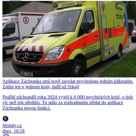
Aplikace Záchranka umí nově zavolat psychologa jedním kliknutím.
Zatím jen v jednom kraji, další už čekají
Pražští záchranáři roku 2024 vyjeli k 6 000 psychických krizí, o tisíc
víc než rok předtím. To stálo za rozhodnutím přidat do aplikace
Záchranka novou funkci.
Mobify.cz
dnes, 16:18