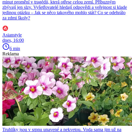
minut promění v tragédii, která otřese celou zemí. Příbuzným
zbývají jen slzy. Vyšetřovatelé hledají odpovědi a veřejnost si klade
jedinou otázku – Jak se něco takového mohlo stát? Co se odehrálo
za zdmi školy?
Asianstyle
dnes, 16:00
6 min
Reklama
Truhlíky jsou v srpnu unavené a nekvetou. Voda sama jim už na