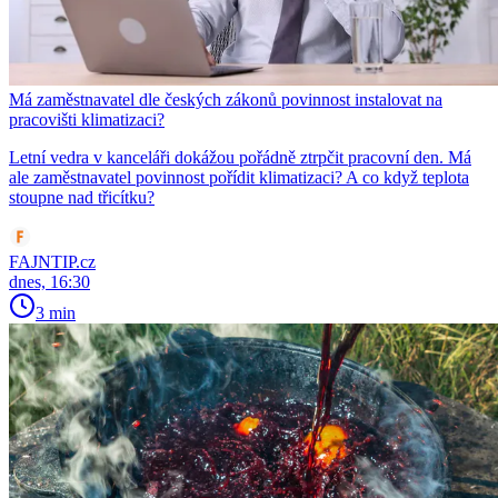
Má zaměstnavatel dle českých zákonů povinnost instalovat na
pracovišti klimatizaci?
Letní vedra v kanceláři dokážou pořádně ztrpčit pracovní den. Má
ale zaměstnavatel povinnost pořídit klimatizaci? A co když teplota
stoupne nad třicítku?
FAJNTIP.cz
dnes, 16:30
3 min