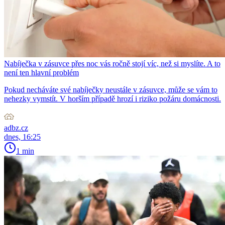
Nabíječka v zásuvce přes noc vás ročně stojí víc, než si myslíte. A to
není ten hlavní problém
Pokud necháváte své nabíječky neustále v zásuvce, může se vám to
nehezky vymstít. V horším případě hrozí i riziko požáru domácnosti.
adbz.cz
dnes, 16:25
1 min