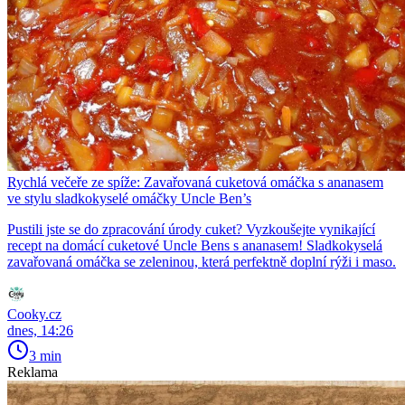
Rychlá večeře ze spíže: Zavařovaná cuketová omáčka s ananasem
ve stylu sladkokyselé omáčky Uncle Ben’s
Pustili jste se do zpracování úrody cuket? Vyzkoušejte vynikající
recept na domácí cuketové Uncle Bens s ananasem! Sladkokyselá
zavařovaná omáčka se zeleninou, která perfektně doplní rýži i maso.
Cooky.cz
dnes, 14:26
3 min
Reklama