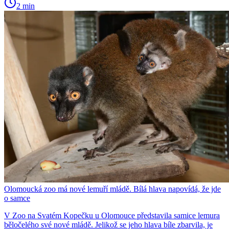
2 min
Olomoucká zoo má nové lemuří mládě. Bílá hlava napovídá, že jde
o samce
V Zoo na Svatém Kopečku u Olomouce představila samice lemura
běločelého své nové mládě. Jelikož se jeho hlava bíle zbarvila, je