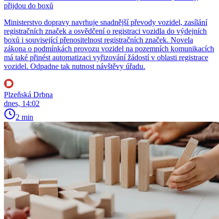
přijdou do boxů
Ministerstvo dopravy navrhuje snadnější převody vozidel, zasílání
registračních značek a osvědčení o registraci vozidla do výdejních
boxů i související přenositelnost registračních značek. Novela
zákona o podmínkách provozu vozidel na pozemních komunikacích
má také přinést automatizaci vyřizování žádostí v oblasti registrace
vozidel. Odpadne tak nutnost návštěvy úřadu.
Plzeňská Drbna
dnes, 14:02
2 min