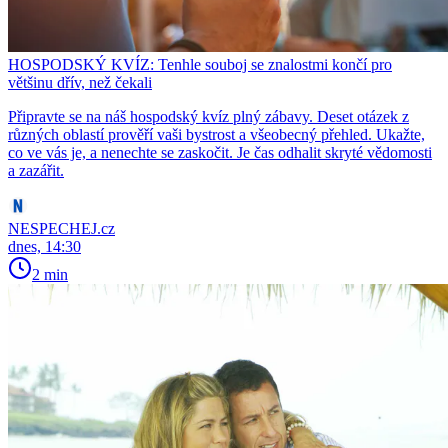
HOSPODSKÝ KVÍZ: Tenhle souboj se znalostmi končí pro
většinu dřív, než čekali
Připravte se na náš hospodský kvíz plný zábavy. Deset otázek z
různých oblastí prověří vaši bystrost a všeobecný přehled. Ukažte,
co ve vás je, a nenechte se zaskočit. Je čas odhalit skryté vědomosti
a zazářit.
NESPECHEJ.cz
dnes, 14:30
2 min