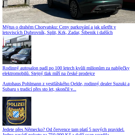
Mýtus o drahém Chorvatsku: Ceny parkování a jak ušetřit v
letoviscích Dubrovník, Split, Krk, Zadar, Šibenik i dalších
Rodinný autosalon padl po 100 letech kvůli milionům za nabíječky
elektromobilů. Stejný tlak míří na české prodejce
Autohaus Pohlmann z vestfálského Oelde, rodinný dealer Suzuki a
Subaru s tradicí přes sto let, skončil v...
Jedete přes Německo? Od července tam platí 5 nových pravidel.
Jedno zavádí pokutu za 750 000 Kč a další scan-vozdila