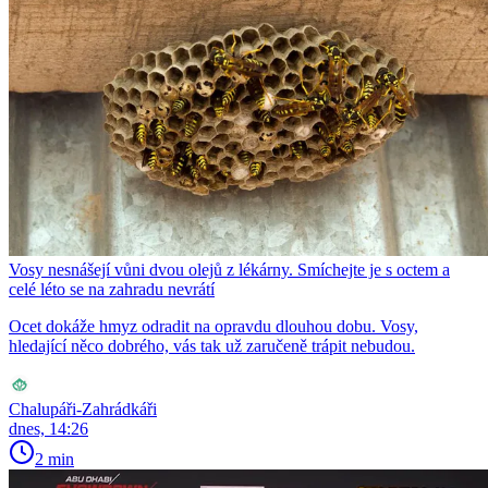
Vosy nesnášejí vůni dvou olejů z lékárny. Smíchejte je s octem a
celé léto se na zahradu nevrátí
Ocet dokáže hmyz odradit na opravdu dlouhou dobu. Vosy,
hledající něco dobrého, vás tak už zaručeně trápit nebudou.
Chalupáři-Zahrádkáři
dnes, 14:26
2 min