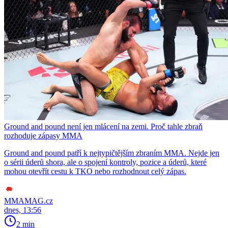
Ground and pound není jen mlácení na zemi. Proč tahle zbraň
rozhoduje zápasy MMA
Ground and pound patří k nejtypičtějším zbraním MMA. Nejde jen
o sérii úderů shora, ale o spojení kontroly, pozice a úderů, které
mohou otevřít cestu k TKO nebo rozhodnout celý zápas.
MMAMAG.cz
dnes, 13:56
2 min