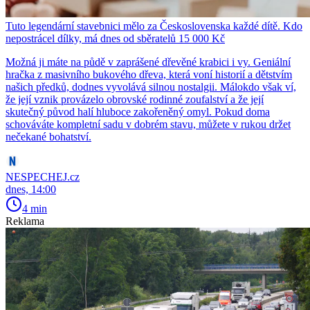
Tuto legendární stavebnici mělo za Československa každé dítě. Kdo
nepostrácel dílky, má dnes od sběratelů 15 000 Kč
Možná ji máte na půdě v zaprášené dřevěné krabici i vy. Geniální
hračka z masivního bukového dřeva, která voní historií a dětstvím
našich předků, dodnes vyvolává silnou nostalgii. Málokdo však ví,
že její vznik provázelo obrovské rodinné zoufalství a že její
skutečný původ halí hluboce zakořeněný omyl. Pokud doma
schováváte kompletní sadu v dobrém stavu, můžete v rukou držet
nečekané bohatství.
NESPECHEJ.cz
dnes, 14:00
4 min
Reklama