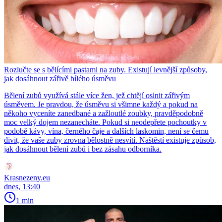
Rozlučte se s bělícími pastami na zuby. Existují levnější způsoby,
jak dosáhnout zářivě bílého úsměvu
Bělení zubů využívá stále více žen, jež chtějí oslnit zářivým
úsměvem. Je pravdou, že úsměvu si všimne každý a pokud na
někoho vyceníte zanedbané a zažloutlé zoubky, pravděpodobně
moc velký dojem nezanecháte. Pokud si neodepřete pochoutky v
podobě kávy, vína, černého čaje a dalších laskomin, není se čemu
divit, že vaše zuby zrovna bělostně nesvítí. Naštěstí existuje způsob,
jak dosáhnout bělení zubů i bez zásahu odborníka.
Krasnezeny.eu
dnes, 13:40
1 min