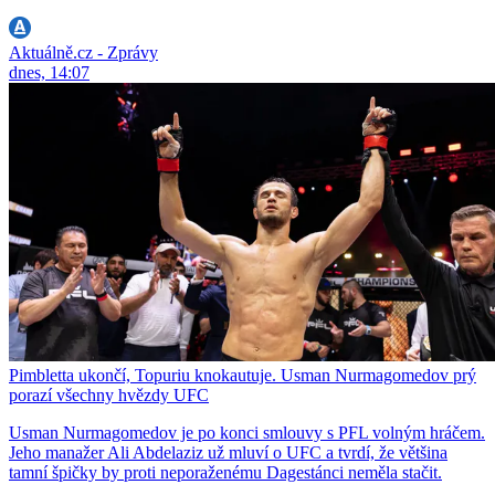
Aktuálně.cz - Zprávy
dnes, 14:07
Pimbletta ukončí, Topuriu knokautuje. Usman Nurmagomedov prý
porazí všechny hvězdy UFC
Usman Nurmagomedov je po konci smlouvy s PFL volným hráčem.
Jeho manažer Ali Abdelaziz už mluví o UFC a tvrdí, že většina
tamní špičky by proti neporaženému Dagestánci neměla stačit.