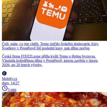
Češi, máte, co jste chtěli. Temu zničilo českého dodavatele Alzy.
Švadleny v Prostějově šijí poslední kusy, pak dílnu zavřou
Česká firma FIXED.zone přišla kvůli Temu o třetinu byznysu.
Vlastnila kožedělnou dílnu v Prostějově, kterou zavřela v únoru
2026, po 20 letech výroby.
Mobify.cz
dnes, 14:27
3 min