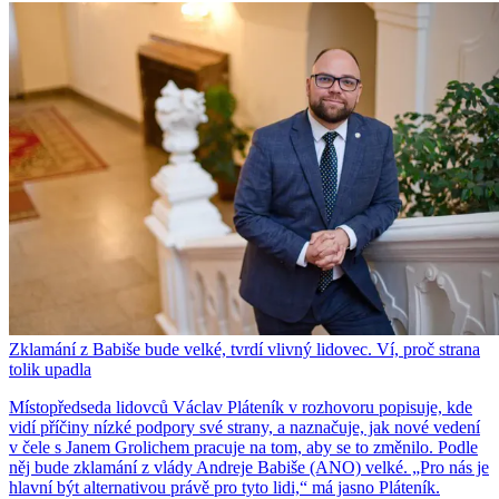
Zklamání z Babiše bude velké, tvrdí vlivný lidovec. Ví, proč strana
tolik upadla
Místopředseda lidovců Václav Pláteník v rozhovoru popisuje, kde
vidí příčiny nízké podpory své strany, a naznačuje, jak nové vedení
v čele s Janem Grolichem pracuje na tom, aby se to změnilo. Podle
něj bude zklamání z vlády Andreje Babiše (ANO) velké. „Pro nás je
hlavní být alternativou právě pro tyto lidi,“ má jasno Pláteník.