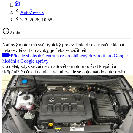
AutoŽivě.cz
3. 3. 2026, 10:58
2 min
Naftový motor má svůj typický projev. Pokud se ale začne klepat
nebo vydávat tyto zvuky, je třeba se začít bát
Přidejte si obsah Centrum.cz do oblíbených zdrojů pro Google
hledání a Google zprávy
Co dělat, když se začne z naftového motoru ozývat klepání a
skřípání? Nečekat na nic a velmi rychle se objednat do autoservisu.