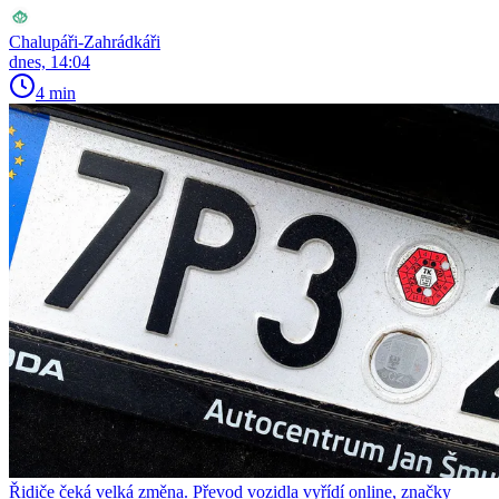
Chalupáři-Zahrádkáři
dnes, 14:04
4 min
Řidiče čeká velká změna. Převod vozidla vyřídí online, značky