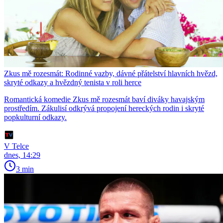
Zkus mě rozesmát: Rodinné vazby, dávné přátelství hlavních hvězd,
skryté odkazy a hvězdný tenista v roli herce
Romantická komedie Zkus mě rozesmát baví diváky havajským
prostředím. Zákulisí odkrývá propojení hereckých rodin i skryté
popkulturní odkazy.
V Telce
dnes, 14:29
3 min