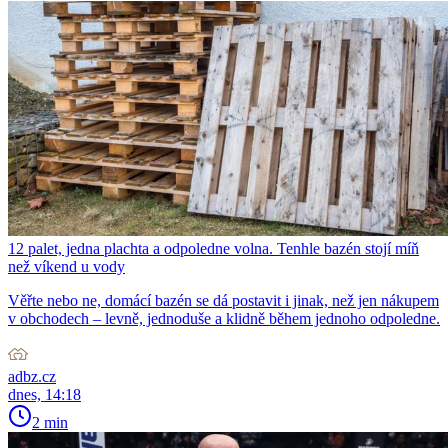
12 palet, jedna plachta a odpoledne volna. Tenhle bazén stojí míň
než víkend u vody
Věřte nebo ne, domácí bazén se dá postavit i jinak, než jen nákupem
v obchodech – levně, jednoduše a klidně během jednoho odpoledne.
adbz.cz
dnes, 14:18
2 min