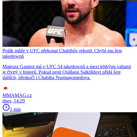
Polák může v UFC překonat Chabibův rekord. Chybí mu šest
takedownů
Mateusz Gamrot má v UFC 54 takedownů a mezi lehkými vahami
je čtvrtý v historii. Pokud proti Quillanu Salkilldovi přidá šest
dalších, přeskočí i Chabiba Nurmagomedova.
MMAMAG.cz
dnes, 14:29
1 min