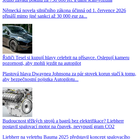
Německá novela silničního zákona účinná od 1. července 2026
přináší mimo jiné sankci až 30 000 eur za...
Řidiči Tesel si kupují hlavy celebrit na přísavce. Oslepují kameru
pozornosti, aby mohli jezdit na autopilot
Plastová hlava Dwaynea Johnsona za pár stovek korun stačí k tomu,
aby bezpečnostní pojistka Autopilotu...
Budoucnost těžkých strojů a bagrů bez elektrifikace? Liebherr
postavil spalovací motor na čpavek, nevypustí gram CO2
Liebherr na veletrhu Bauma 2025 představil koncept spalovacího