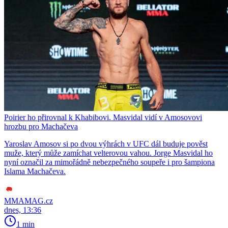
Poirier ho přirovnal k Khabibovi. Masvidal vidí v Amosovovi
hrozbu pro Machačeva
Yaroslav Amosov si po dvou výhrách v UFC dál buduje pověst
muže, který může zamíchat velterovou vahou. Jorge Masvidal ho
nyní označil za mimořádně nebezpečného soupeře i pro šampiona
Islama Machačeva.
MMAMAG.cz
dnes, 13:36
1 min