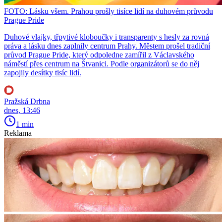
FOTO: Lásku všem. Prahou prošly tisíce lidí na duhovém průvodu
Prague Pride
Duhové vlajky, třpytivé kloboučky i transparenty s hesly za rovná
práva a lásku dnes zaplnily centrum Prahy. Městem prošel tradiční
průvod Prague Pride, který odpoledne zamířil z Václavského
náměstí přes centrum na Štvanici. Podle organizátorů se do něj
zapojily desítky tisíc lidí.
Pražská Drbna
dnes, 13:46
1 min
Reklama