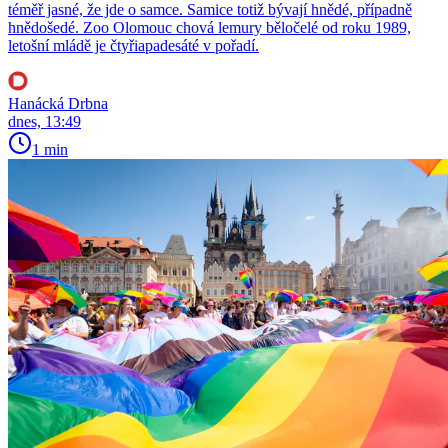
téměř jasné, že jde o samce. Samice totiž bývají hnědé, případně
hnědošedé. Zoo Olomouc chová lemury běločelé od roku 1989,
letošní mládě je čtyřiapadesáté v pořadí.
Hanácká Drbna
dnes, 13:49
1 min