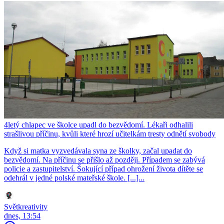
4letý chlapec ve školce upadl do bezvědomí. Lékaři odhalili
strašlivou příčinu, kvůli které hrozí učitelkám tresty odnětí svobody
Když si matka vyzvedávala syna ze školky, začal upadat do
bezvědomí. Na příčinu se přišlo až později. Případem se zabývá
policie a zastupitelství. Šokující případ ohrožení života dítěte se
odehrál v jedné polské mateřské škole. [...]...
Světkreativity
dnes, 13:54