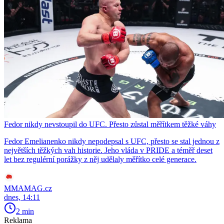
Fedor nikdy nevstoupil do UFC. Přesto zůstal měřítkem těžké váhy
Fedor Emelianenko nikdy nepodepsal s UFC, přesto se stal jednou z
největších těžkých vah historie. Jeho vláda v PRIDE a téměř deset
let bez regulérní porážky z něj udělaly měřítko celé generace.
MMAMAG.cz
dnes, 14:11
2 min
Reklama