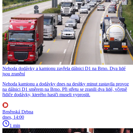
Nehoda dodávky a kamionu zavřela dálnici D1 na Brno. Dva lidé
jsou zranění
Nehoda kamionu a dodávky dnes na desítky minut zastavila provoz
na dálnici D1 směrem na Brno. Při střetu se zranili dva lidé, včetně
řidiče dodávky, kterého hasiči museli vyprostit.
Brněnská Drbna
dnes, 14:00
1 min