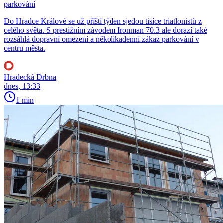
parkování
Do Hradce Králové se už příští týden sjedou tisíce triatlonistů z
celého světa. S prestižním závodem Ironman 70.3 ale dorazí také
rozsáhlá dopravní omezení a několikadenní zákaz parkování v
centru města.
Hradecká Drbna
dnes, 13:33
1 min