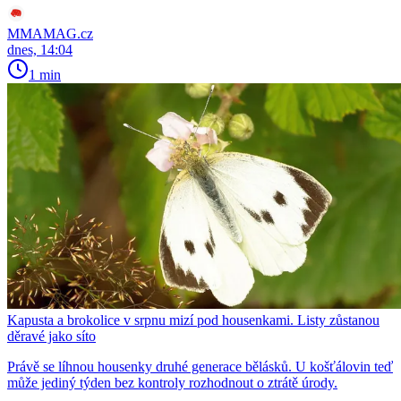
MMAMAG.cz
dnes, 14:04
1 min
Kapusta a brokolice v srpnu mizí pod housenkami. Listy zůstanou
děravé jako síto
Právě se líhnou housenky druhé generace bělásků. U košťálovin teď
může jediný týden bez kontroly rozhodnout o ztrátě úrody.