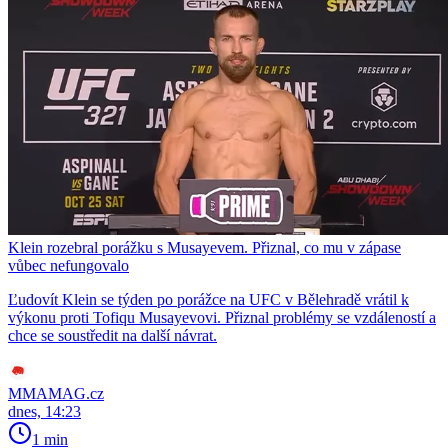
Klein rozebral porážku s Musayevem. Přiznal, co mu v zápase
vůbec nefungovalo
Ľudovít Klein se týden po porážce na UFC v Bělehradě vrátil k
výkonu proti Tofiqu Musayevovi. Přiznal problémy se vzdáleností a
chce se soustředit na další návrat.
MMAMAG.cz
dnes, 14:23
1 min