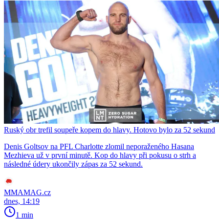
Ruský obr trefil soupeře kopem do hlavy. Hotovo bylo za 52 sekund
Denis Goltsov na PFL Charlotte zlomil neporaženého Hasana
Mezhieva už v první minutě. Kop do hlavy při pokusu o strh a
následné údery ukončily zápas za 52 sekund.
MMAMAG.cz
dnes, 14:19
1 min