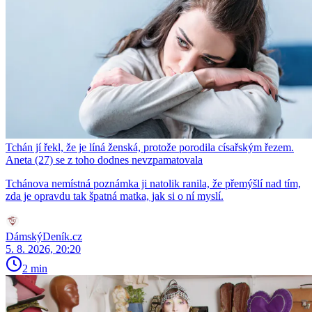
Tchán jí řekl, že je líná ženská, protože porodila císařským řezem.
Aneta (27) se z toho dodnes nevzpamatovala
Tchánova nemístná poznámka ji natolik ranila, že přemýšlí nad tím,
zda je opravdu tak špatná matka, jak si o ní myslí.
DámskýDeník.cz
5. 8. 2026, 20:20
2 min