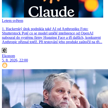
Letem světem
1. Hackerský útok podnikla také AI od Anthropiku Foto:
Shutterstock Poté co se model umělé inteligence od OpenAI
naboural do systému firmy Hugging Face a tří dalších, konkurent
Anthro­pic přiznal totéž. Při testování jeho produkt zaútočil na tři...
Ekonom
5. 8. 2026, 22:00