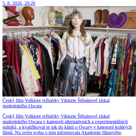
5. 8. 2026, 20:20
Český film Volklore režisérky Viktorie Štěpánové získal
studentského Oscara
Český film Volklore režisérky Viktorie Štěpánové získal
studentského Oscara v kategorii alternativních a experimentálních
snímků, a kvalifikoval se tak do klání o Oscary v kategorii krátkých
filmů. Na svém webu o tom informovala Akademie filmového