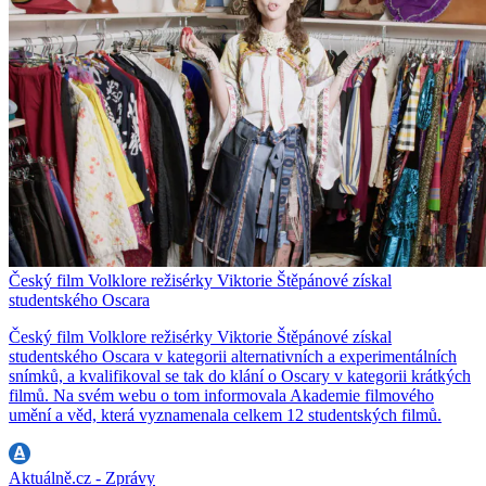
Český film Volklore režisérky Viktorie Štěpánové získal
studentského Oscara
Český film Volklore režisérky Viktorie Štěpánové získal
studentského Oscara v kategorii alternativních a experimentálních
snímků, a kvalifikoval se tak do klání o Oscary v kategorii krátkých
filmů. Na svém webu o tom informovala Akademie filmového
umění a věd, která vyznamenala celkem 12 studentských filmů.
Aktuálně.cz - Zprávy