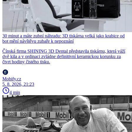
30 minut a máte zubní náhradu: 3D tiskárna velká jako krabice od
bot mění návštěvu zubaře k nepoznání
Čínská firma SHINING 3D Dental představila tiskárnu, která váží
dvě kila a v ordinaci zvládne definitivní keramickou korunku za
čtvrt hodiny čistého tisku.
Mobify.cz
5. 8. 2026, 21:23
4 min