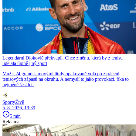
Legendární Djokovič překvapil. Chce změnu, která by z tenisu
udělala úplně jiný sport
Muž s 24 grandslamovými tituly opakovaně volá po zkrácení
tenisových zápasů na okruhu. A nemyslí to jako provokaci, říká to
nejméně šest let.
SportyŽivě
5. 8. 2026, 19:39
5 min
Reklama