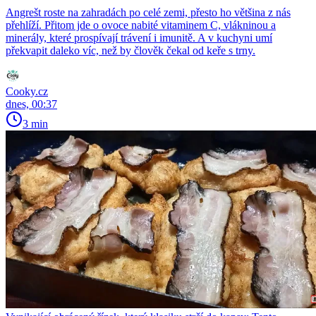
Angrešt roste na zahradách po celé zemi, přesto ho většina z nás
přehlíží. Přitom jde o ovoce nabité vitaminem C, vlákninou a
minerály, které prospívají trávení i imunitě. A v kuchyni umí
překvapit daleko víc, než by člověk čekal od keře s trny.
Cooky.cz
dnes, 00:37
3 min