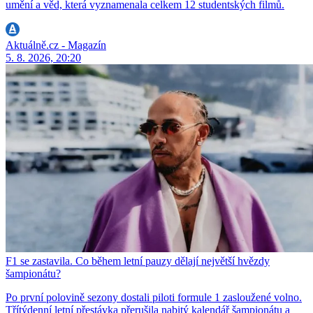
umění a věd, která vyznamenala celkem 12 studentských filmů.
Aktuálně.cz - Magazín
5. 8. 2026, 20:20
F1 se zastavila. Co během letní pauzy dělají největší hvězdy
šampionátu?
Po první polovině sezony dostali piloti formule 1 zasloužené volno.
Třítýdenní letní přestávka přerušila nabitý kalendář šampionátu a