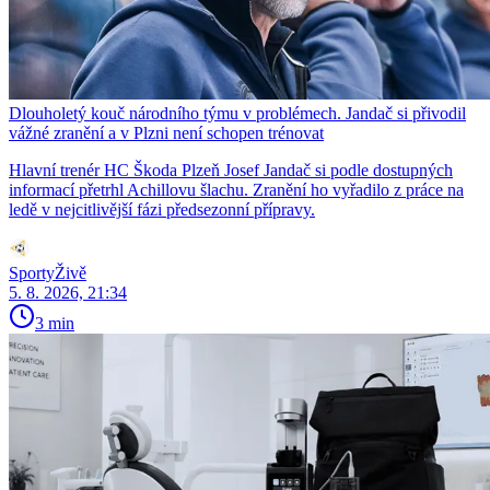
Dlouholetý kouč národního týmu v problémech. Jandač si přivodil
vážné zranění a v Plzni není schopen trénovat
Hlavní trenér HC Škoda Plzeň Josef Jandač si podle dostupných
informací přetrhl Achillovu šlachu. Zranění ho vyřadilo z práce na
ledě v nejcitlivější fázi předsezonní přípravy.
SportyŽivě
5. 8. 2026, 21:34
3 min