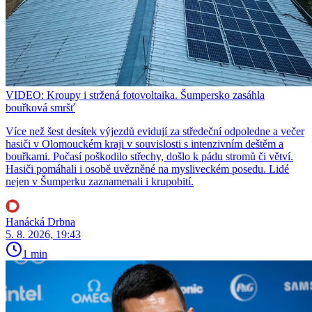
VIDEO: Kroupy i stržená fotovoltaika. Šumpersko zasáhla
bouřková smršť
Více než šest desítek výjezdů evidují za středeční odpoledne a večer
hasiči v Olomouckém kraji v souvislosti s intenzivním deštěm a
bouřkami. Počasí poškodilo střechy, došlo k pádu stromů či větví.
Hasiči pomáhali i osobě uvězněné na mysliveckém posedu. Lidé
nejen v Šumperku zaznamenali i krupobití.
Hanácká Drbna
5. 8. 2026, 19:43
1 min