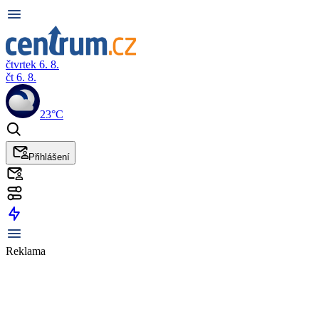
čtvrtek 6. 8.
čt 6. 8.
23°C
Přihlášení
Reklama