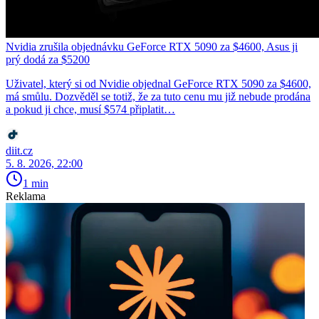
Nvidia zrušila objednávku GeForce RTX 5090 za $4600, Asus ji
prý dodá za $5200
Uživatel, který si od Nvidie objednal GeForce RTX 5090 za $4600,
má smůlu. Dozvěděl se totiž, že za tuto cenu mu již nebude prodána
a pokud ji chce, musí $574 připlatit…
diit.cz
5. 8. 2026, 22:00
1 min
Reklama