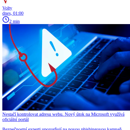
Volty
dnes, 01:00
2 min
Nestačí kontrolovat adresu webu. Nový útok na Microsoft využívá
oficiální portál
Bezpečnostní experti upozorňují na novou phishingovou kampaň,