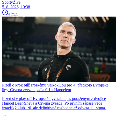
SportyŽivě
5. 8. 2026, 19:38
4 min
Plzeň o krok blíž srbskému velkoklubu pro 4. předkolo Evropské
ligy. Crvena zvezda padla 0:1 s Hapoelem
Plzeň si v play-off Evropské ligy zahraje s poraženým z dvojice
Hapoel Beer-Sheva a Crvena zvezda. Po prvním zápase vede
izraelský klub 1:0, ale definitivně rozhodne až odveta 11. srpna.