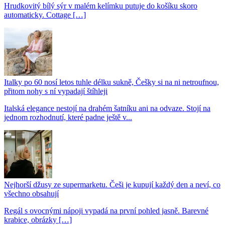
Hrudkovitý bílý sýr v malém kelímku putuje do košíku skoro
automaticky. Cottage […]
Italky po 60 nosí letos tuhle délku sukně, Češky si na ni netroufnou,
přitom nohy s ní vypadají štíhleji
Italská elegance nestojí na drahém šatníku ani na odvaze. Stojí na
jednom rozhodnutí, které padne ještě v...
Nejhorší džusy ze supermarketu. Češi je kupují každý den a neví, co
všechno obsahují
Regál s ovocnými nápoji vypadá na první pohled jasně. Barevné
krabice, obrázky […]