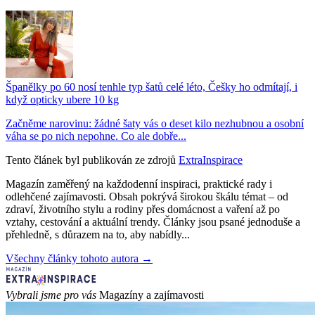
Španělky po 60 nosí tenhle typ šatů celé léto, Češky ho odmítají, i
když opticky ubere 10 kg
Začněme narovinu: žádné šaty vás o deset kilo nezhubnou a osobní
váha se po nich nepohne. Co ale dobře...
Tento článek byl publikován ze zdrojů
ExtraInspirace
Magazín zaměřený na každodenní inspiraci, praktické rady i
odlehčené zajímavosti. Obsah pokrývá širokou škálu témat – od
zdraví, životního stylu a rodiny přes domácnost a vaření až po
vztahy, cestování a aktuální trendy. Články jsou psané jednoduše a
přehledně, s důrazem na to, aby nabídly...
Všechny články tohoto autora →
Vybrali jsme pro vás
Magazíny a zajímavosti