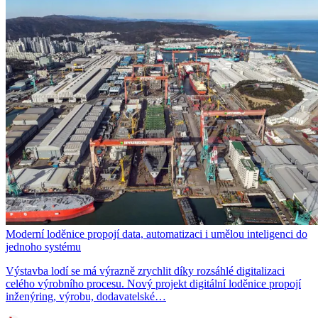
Moderní loděnice propojí data, automatizaci i umělou inteligenci do
jednoho systému
Výstavba lodí se má výrazně zrychlit díky rozsáhlé digitalizaci
celého výrobního procesu. Nový projekt digitální loděnice propojí
inženýring, výrobu, dodavatelské…