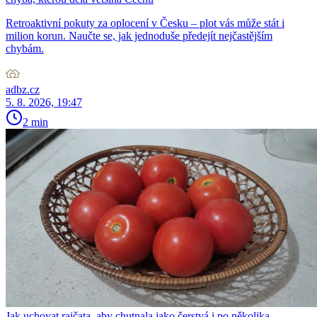
Retroaktivní pokuty za oplocení v Česku – plot vás může stát i
milion korun. Naučte se, jak jednoduše předejít nejčastějším
chybám.
adbz.cz
5. 8. 2026, 19:47
2 min
Jak uchovat rajčata, aby chutnala jako čerstvá i po několika