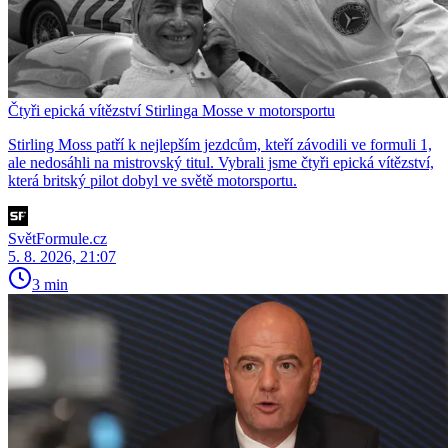
Čtyři epická vítězství Stirlinga Mosse v motorsportu
Stirling Moss patří k nejlepším jezdcům, kteří závodili ve formuli 1,
ale nedosáhli na mistrovský titul. Vybrali jsme čtyři epická vítězství,
která britský pilot dobyl ve světě motorsportu.
SvětFormule.cz
5. 8. 2026, 21:07
3 min