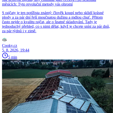
měsících: Tyto revoluční metody vás ohromí
S rajčaty je ten potížista známý: člověk koupí nebo sklidí krásné
plody a za pár dní řeší moučnatou dužinu a mdlou chuť. Přitom
často nejde o kvalitu rajčat, ale o špatné skladování. Tady je
jednoduchý přehled, co s nimi dělat, když je chcete sníst za pár dnů,
za pár týdnů i v zimě.
Cooky.cz
5. 8. 2026, 19:44
5 min