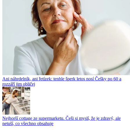
Ani náhrdelník, ani řetízek: tenhle šperk letos nosí Češky po 60 a
rozzáří jim obličej
Nejhorší cottage ze supermarketu. Češi si myslí, že je zdravý, ale
netuší, co všechno obsahuje