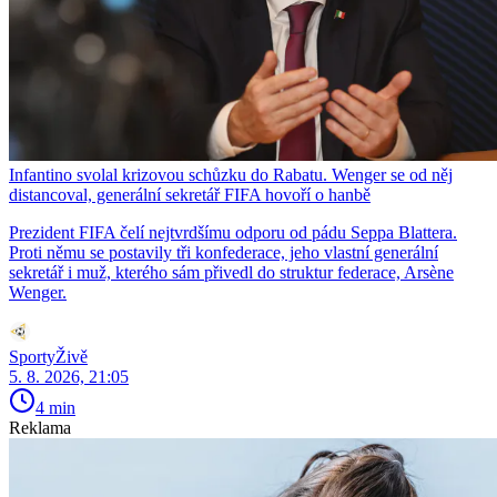
Infantino svolal krizovou schůzku do Rabatu. Wenger se od něj
distancoval, generální sekretář FIFA hovoří o hanbě
Prezident FIFA čelí nejtvrdšímu odporu od pádu Seppa Blattera.
Proti němu se postavily tři konfederace, jeho vlastní generální
sekretář i muž, kterého sám přivedl do struktur federace, Arsène
Wenger.
SportyŽivě
5. 8. 2026, 21:05
4 min
Reklama