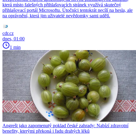
která místo falešných přihlašovacích stránek využívá skutečný
přihlašovací portál Microsoftu. Útočníci tentokrát necílí na hesla, ale
na oprávnění, která jim uživatelé nevědomky sami udělí.
cdr.cz
dnes, 01:00
1 min
Angrešt jako zapomenutý poklad české zahrady: Nabízí zdravotní
benefity, kterými překoná i řadu drahých léků