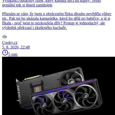
Vynikající obrácený řízek, který klasiku strčí do kapsy: Tento
geniální trik si ihned zamilujete
Přiznám se vám, že jsem o obráceném řízku dlouho nevěděla vůbec
nic. Pak mi ho ukázala kamarádka, která ho dělá po babičce, a já si
říkala - proč jsem to nezkoušela dřív? Postup je jednoduchý, ale
výsledek překvapí i zkušeného kuchaře.
Cooky.cz
5. 8. 2026, 22:48
5 min