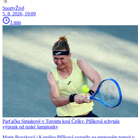
SportyŽivě
5. 8. 2026, 19:09
3 min
Parťačka Siniakové v Torontu kosí Češky. Plíšková schytala
výprask od ruské šampionky
Marie Bouzková i Karolína Plíšková vypadly na tenisovém turnaji v