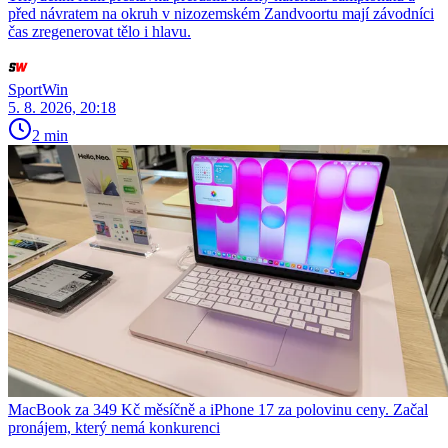
před návratem na okruh v nizozemském Zandvoortu mají závodníci
čas zregenerovat tělo i hlavu.
SportWin
5. 8. 2026, 20:18
2 min
MacBook za 349 Kč měsíčně a iPhone 17 za polovinu ceny. Začal
pronájem, který nemá konkurenci