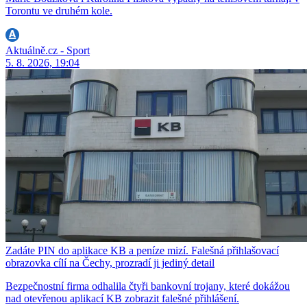
Torontu ve druhém kole.
Aktuálně.cz - Sport
5. 8. 2026, 19:04
Zadáte PIN do aplikace KB a peníze mizí. Falešná přihlašovací
obrazovka cílí na Čechy, prozradí ji jediný detail
Bezpečnostní firma odhalila čtyři bankovní trojany, které dokážou
nad otevřenou aplikací KB zobrazit falešné přihlášení.