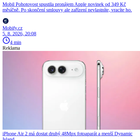
Mobil Pohotovost spustila pronájem Apple novinek od 349 Kč
měsíčně. Po skončení smlouvy ale zařízení nevlastníte, vracíte ho.
Mobify.cz
5. 8. 2026, 20:08
4 min
Reklama
iPhone Air 2 má dostat druhý 48Mpx fotoaparát a menší Dynamic
Island