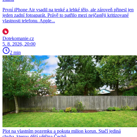
První iPhone Air vsadil na tenké a lehké tělo, ale zároveň přinesl jen
jeden zadní fotoaparát. Právě to patřilo mezi nejčastěji kritizované
vlastnosti telefonu. Apple...
Dotekomanie.cz
5. 8. 2026, 20:00
2 min
Plot na vlastním pozemku a pokuta milion korun. Stačí jediná
chyba, kterou dělá většina Čechů