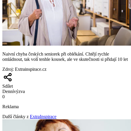
Naivní chyba českých seniorek při oblékání. Chtějí rychle
omládnout, tak volí tenhle kousek, ale ve skutečnosti si přidají 10 let
Zdroj
:
Extrainspirace.cz
Sdílet
Denní
výzva
0
Reklama
Další články z
ExtraInspirace