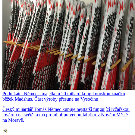
Podnikatel Němec s majetkem 20 miliard koupil norskou značku
běžek Madshus. Část výroby přesune na Vysočinu
Český miliardář Tomáš Němec kupuje nejstarší fungující lyžařskou
továrnu na světě, a má pro ni připravenou fabriku v Novém Městě
na Moravě.