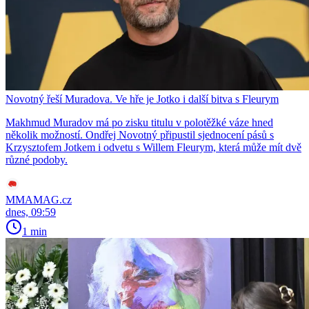
Novotný řeší Muradova. Ve hře je Jotko i další bitva s Fleurym
Makhmud Muradov má po zisku titulu v polotěžké váze hned
několik možností. Ondřej Novotný připustil sjednocení pásů s
Krzysztofem Jotkem i odvetu s Willem Fleurym, která může mít dvě
různé podoby.
MMAMAG.cz
dnes, 09:59
1 min