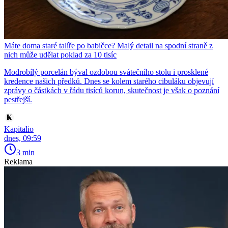
Máte doma staré talíře po babičce? Malý detail na spodní straně z
nich může udělat poklad za 10 tisíc
Modrobílý porcelán býval ozdobou svátečního stolu i prosklené
kredence našich předků. Dnes se kolem starého cibuláku objevují
zprávy o částkách v řádu tisíců korun, skutečnost je však o poznání
pestřejší.
Kapitalio
dnes, 09:59
3 min
Reklama