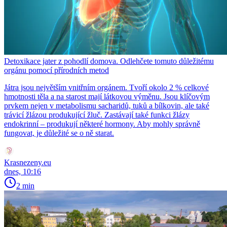
Detoxikace jater z pohodlí domova. Odlehčete tomuto důležitému
orgánu pomocí přírodních metod
Játra jsou největším vnitřním orgánem. Tvoří okolo 2 % celkové
hmotnosti těla a na starost mají látkovou výměnu. Jsou klíčovým
prvkem nejen v metabolismu sacharidů, tuků a bílkovin, ale také
trávicí žlázou produkující žluč. Zastávají také funkci žlázy
endokrinní – produkují některé hormony. Aby mohly správně
fungovat, je důležité se o ně starat.
Krasnezeny.eu
dnes, 10:16
2 min