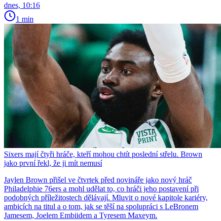
dnes, 10:16
1 min
Sixers mají čtyři hráče, kteří mohou chtít poslední střelu. Brown
jako první řekl, že ji mít nemusí
Jaylen Brown přišel ve čtvrtek před novináře jako nový hráč
Philadelphie 76ers a mohl udělat to, co hráči jeho postavení při
podobných příležitostech dělávají. Mluvit o nové kapitole kariéry,
ambicích na titul a o tom, jak se těší na spolupráci s LeBronem
Jamesem, Joelem Embiidem a Tyresem Maxeym.