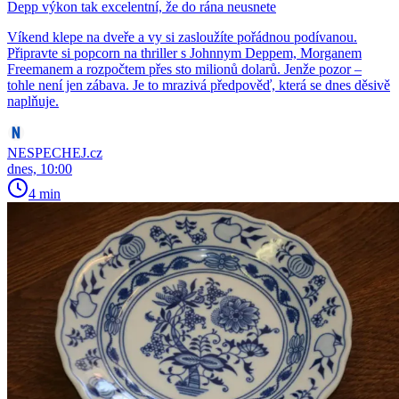
Depp výkon tak excelentní, že do rána neusnete
Víkend klepe na dveře a vy si zasloužíte pořádnou podívanou.
Připravte si popcorn na thriller s Johnnym Deppem, Morganem
Freemanem a rozpočtem přes sto milionů dolarů. Jenže pozor –
tohle není jen zábava. Je to mrazivá předpověď, která se dnes děsivě
naplňuje.
NESPECHEJ.cz
dnes, 10:00
4 min