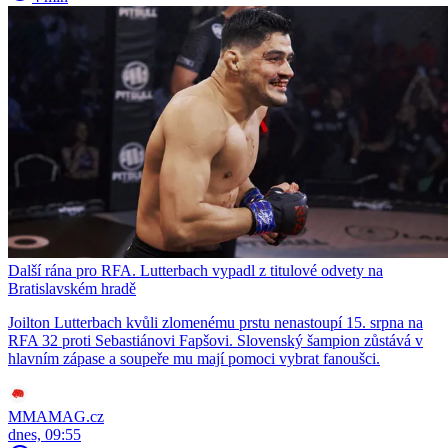
Další rána pro RFA. Lutterbach vypadl z titulové odvety na
Bratislavském hradě
Joilton Lutterbach kvůli zlomenému prstu nenastoupí 15. srpna na
RFA 32 proti Sebastiánovi Fapšovi. Slovenský šampion zůstává v
hlavním zápase a soupeře mu mají pomoci vybrat fanoušci.
MMAMAG.cz
dnes, 09:55