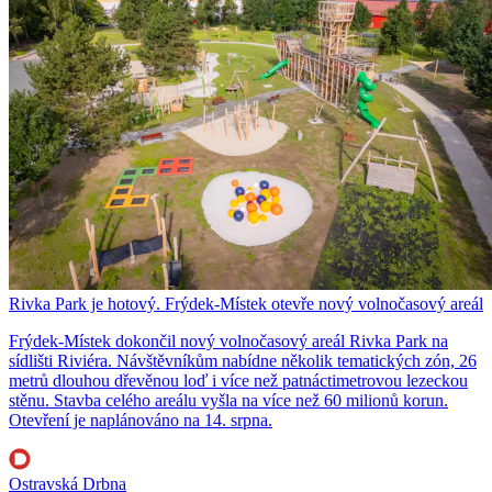
Rivka Park je hotový. Frýdek-Místek otevře nový volnočasový areál
Frýdek-Místek dokončil nový volnočasový areál Rivka Park na
sídlišti Riviéra. Návštěvníkům nabídne několik tematických zón, 26
metrů dlouhou dřevěnou loď i více než patnáctimetrovou lezeckou
stěnu. Stavba celého areálu vyšla na více než 60 milionů korun.
Otevření je naplánováno na 14. srpna.
Ostravská Drbna