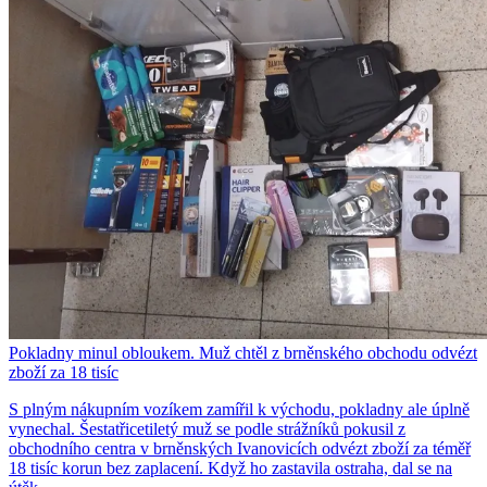
Pokladny minul obloukem. Muž chtěl z brněnského obchodu odvézt
zboží za 18 tisíc
S plným nákupním vozíkem zamířil k východu, pokladny ale úplně
vynechal. Šestatřicetiletý muž se podle strážníků pokusil z
obchodního centra v brněnských Ivanovicích odvézt zboží za téměř
18 tisíc korun bez zaplacení. Když ho zastavila ostraha, dal se na