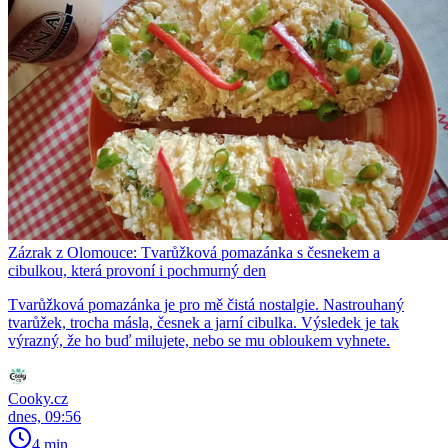
Zázrak z Olomouce: Tvarůžková pomazánka s česnekem a
cibulkou, která provoní i pochmurný den
Tvarůžková pomazánka je pro mě čistá nostalgie. Nastrouhaný
tvarůžek, trocha másla, česnek a jarní cibulka. Výsledek je tak
výrazný, že ho buď milujete, nebo se mu obloukem vyhnete.
Cooky.cz
dnes, 09:56
4 min