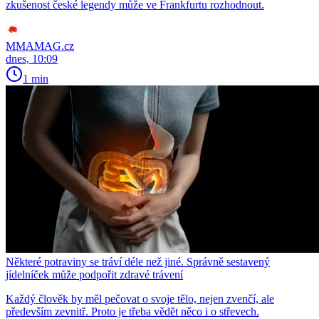
zkušenost české legendy může ve Frankfurtu rozhodnout.
MMAMAG.cz
dnes, 10:09
1 min
Některé potraviny se tráví déle než jiné. Správně sestavený
jídelníček může podpořit zdravé trávení
Každý člověk by měl pečovat o svoje tělo, nejen zvenčí, ale
především zevnitř. Proto je třeba vědět něco i o střevech.