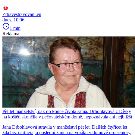
Zdravestravovani.eu
dnes, 10:06
1 min
Reklama
Pět let manželství, pak do konce života sama. Drbohlavová z Dívky
na koštěti skončila v pečovatelském domě, nepoznávala ani nejbližší
Jana Drbohlavová strávila v manželství pět let. Dalších čtyřicet let
žila bez partnera, a poslední z nich na vozíku v domově pro seniory,