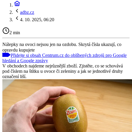
adbz.cz
4. 10. 2025, 06:20
2 min
Nálepky na ovoci nejsou jen na ozdobu. Skrytá čísla ukazují, co
opravdu kupujete
Přidejte si obsah Centrum.cz do oblíbených zdrojů pro Google
hledání a Google zprávy
V obchodech najdeme nejrůznější zboží. Zjistěte, co se schovává
pod číslem na štítku u ovoce či zeleniny a jak se jednotlivé druhy
označení liší.