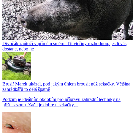
Divočák zaútočí v přímém směru. Tři vteřiny rozhodnou, jestli vás
dostane, nebo ne
Brusíř Marek ukázal, pod jakým úhlem brousit nůž sekačky. Většina
zahrádkářů to dělá špatně
Podzim je ideálním obdobím pro přípravu zahradní techniky na
příští sezonu. Začít je dobré u sekačky,...