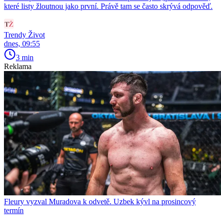
které listy žloutnou jako první. Právě tam se často skrývá odpověď.
Trendy Život
dnes, 09:55
3 min
Reklama
Fleury vyzval Muradova k odvetě. Uzbek kývl na prosincový
termín