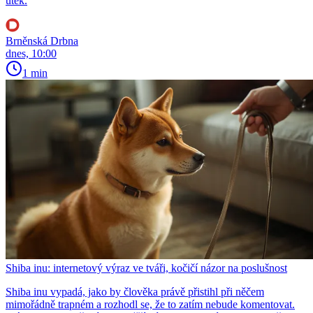
útěk.
Brněnská Drbna
dnes, 10:00
1 min
Shiba inu: internetový výraz ve tváři, kočičí názor na poslušnost
Shiba inu vypadá, jako by člověka právě přistihl při něčem
mimořádně trapném a rozhodl se, že to zatím nebude komentovat.