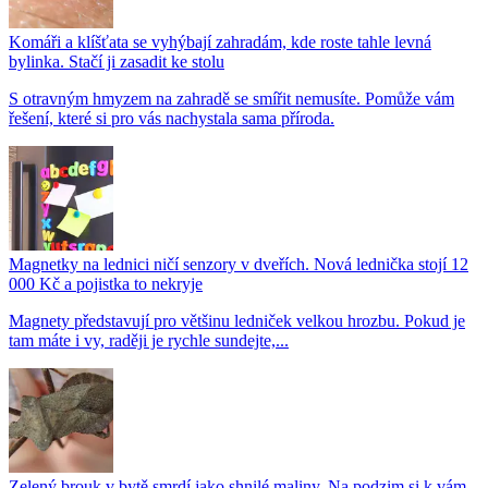
Komáři a klíšťata se vyhýbají zahradám, kde roste tahle levná
bylinka. Stačí ji zasadit ke stolu
S otravným hmyzem na zahradě se smířit nemusíte. Pomůže vám
řešení, které si pro vás nachystala sama příroda.
Magnetky na lednici ničí senzory v dveřích. Nová lednička stojí 12
000 Kč a pojistka to nekryje
Magnety představují pro většinu ledniček velkou hrozbu. Pokud je
tam máte i vy, raději je rychle sundejte,...
Zelený brouk v bytě smrdí jako shnilé maliny. Na podzim si k vám