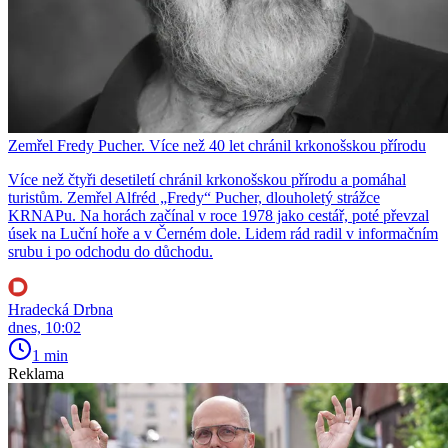
Zemřel Fredy Pucher. Více než 40 let chránil krkonošskou přírodu
Více než čtyři desetiletí chránil krkonošskou přírodu a pomáhal
turistům. Zemřel Alfréd „Fredy“ Pucher, dlouholetý strážce
KRNAPu. Na horách začínal v roce 1978 jako cestář, poté převzal
úsek na Luční hoře a v Černém dole. Lidem rád radil v informačním
srubu i po odchodu do důchodu.
Hradecká Drbna
dnes, 10:02
1 min
Reklama