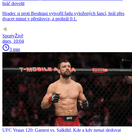
hráč dovolit
Hradec si proti Besiktasi vytvořil řadu vyložených šancí, hrál přes
dvacet minut v přesilovce, a prohrál 0:1.
SportyŽivě
dnes, 10:04
3 min
UFC Vegas 120: Gamrot vs. Salkilld. Kde a kdy turnaj sledovat