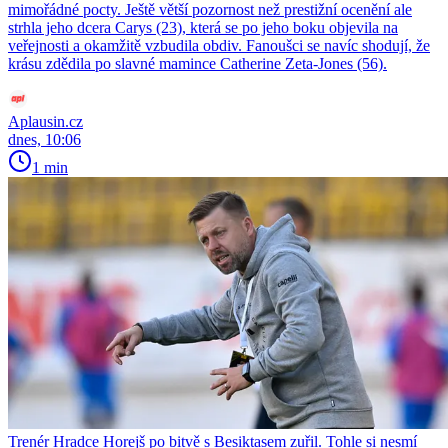
mimořádné pocty. Ještě větší pozornost než prestižní ocenění ale
strhla jeho dcera Carys (23), která se po jeho boku objevila na
veřejnosti a okamžitě vzbudila obdiv. Fanoušci se navíc shodují, že
krásu zdědila po slavné mamince Catherine Zeta-Jones (56).
Aplausin.cz
dnes, 10:06
1 min
Trenér Hradce Horejš po bitvě s Besiktasem zuřil. Tohle si nesmí