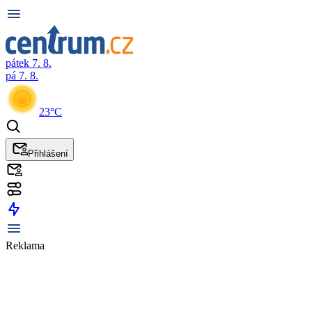
pátek 7. 8.
pá 7. 8.
23°C
Přihlášení
Reklama