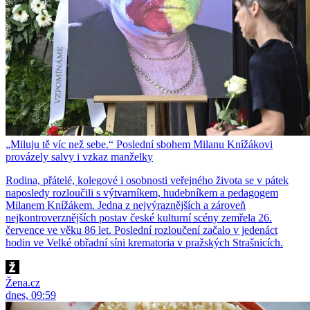
„Miluju tě víc než sebe.“ Poslední sbohem Milanu Knížákovi
provázely salvy i vzkaz manželky
Rodina, přátelé, kolegové i osobnosti veřejného života se v pátek
naposledy rozloučili s výtvarníkem, hudebníkem a pedagogem
Milanem Knížákem. Jedna z nejvýraznějších a zároveň
nejkontroverznějších postav české kulturní scény zemřela 26.
července ve věku 86 let. Poslední rozloučení začalo v jedenáct
hodin ve Velké obřadní síni krematoria v pražských Strašnicích.
Žena.cz
dnes, 09:59