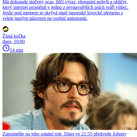
Má dokonale stočený ocas, liščí výraz, elegantní pohyb a obličej,
který internet proměnil v jednu z nejslavnějších psích tváří vůbec.
Jenže pod memem se skrývá staré japonské lovecké plemeno s
velmi jasným názorem na osobní autonomii.
Žlutá kočka
dnes, 10:00
14 min
Zapomeňte na jeho ostatní role. Dnes ve 21:55 předvede Johnny