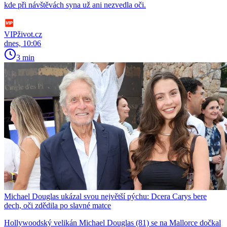
kde při návštěvách syna už ani nezvedla oči.
VIPživot.cz
dnes, 10:06
3 min
Michael Douglas ukázal svou největší pýchu: Dcera Carys bere
dech, oči zdědila po slavné matce
Hollywoodský velikán Michael Douglas (81) se na Mallorce dočkal