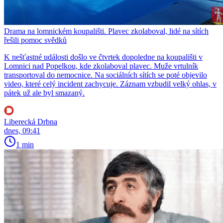
Drama na lomnickém koupališti. Plavec zkolaboval, lidé na sítích
řešili pomoc svědků
K nešťastné události došlo ve čtvrtek dopoledne na koupališti v
Lomnici nad Popelkou, kde zkolaboval plavec. Muže vrtulník
transportoval do nemocnice. Na sociálních sítích se poté objevilo
video, které celý incident zachycuje. Záznam vzbudil velký ohlas, v
pátek už ale byl smazaný.
Liberecká Drbna
dnes, 09:41
1 min