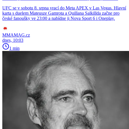
UFC se v sobotu 8. srpna vrací do Meta APEX v Las Vegas. Hlavní
karta s duelem Mateusze Gamrota a Quillana Salkillda začne pro
české fanoušky ve 23:00 a nabídne ji Nova Sport 6 i Oneplay.
MMAMAG.cz
dnes, 10:03
1 min