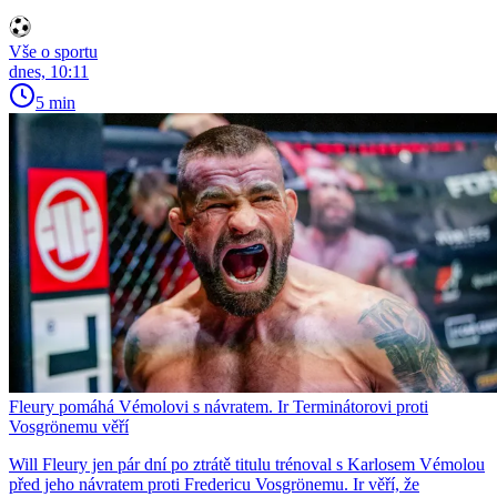
Vše o sportu
dnes, 10:11
5 min
Fleury pomáhá Vémolovi s návratem. Ir Terminátorovi proti
Vosgrönemu věří
Will Fleury jen pár dní po ztrátě titulu trénoval s Karlosem Vémolou
před jeho návratem proti Fredericu Vosgrönemu. Ir věří, že