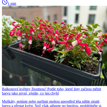
1 min
Balkonové květiny žloutnou? Podle toho, které listy začnou měnit
barvu jako první, zjistíte, co jim chybí
Muškáty, petúnie nebo surfinie mohou uprostřed léta náhle ztratit
barvu a přestat kvést. Než však sáhnete po hnojivu, prohlédněte si,