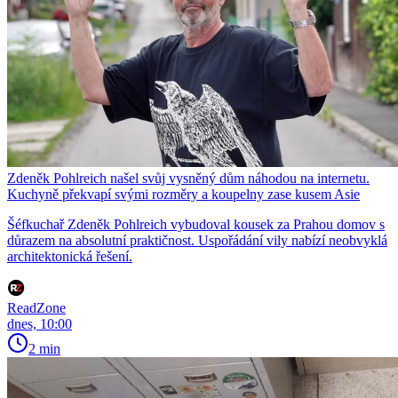
Zdeněk Pohlreich našel svůj vysněný dům náhodou na internetu.
Kuchyně překvapí svými rozměry a koupelny zase kusem Asie
Šéfkuchař Zdeněk Pohlreich vybudoval kousek za Prahou domov s
důrazem na absolutní praktičnost. Uspořádání vily nabízí neobvyklá
architektonická řešení.
ReadZone
dnes, 10:00
2 min