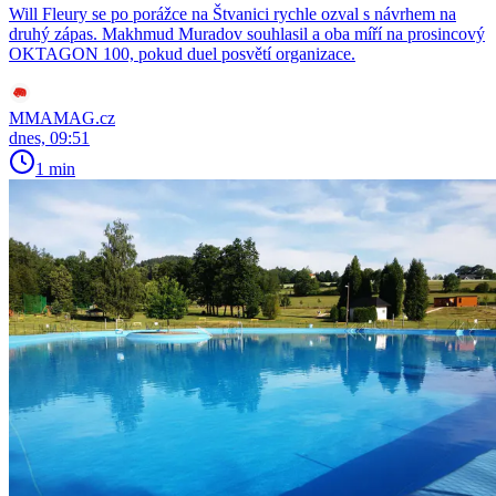
Will Fleury se po porážce na Štvanici rychle ozval s návrhem na
druhý zápas. Makhmud Muradov souhlasil a oba míří na prosincový
OKTAGON 100, pokud duel posvětí organizace.
MMAMAG.cz
dnes, 09:51
1 min