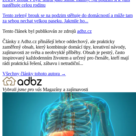
nastěhuje celou rodinu
Tento zelený brouk se na podzim stěhuje do domácností a může tam
za sebou nechat velkou paseku. Jakmile ho...
Tento článek byl publikován ze zdrojů
adbz.cz
Články z Adbz.cz přinášejí lehce oddechový, ale prakticky
zaměřený obsah, který kombinuje domácí tipy, kreativní návody,
zajímavosti ze světa a neobvyklé příběhy. Obsah je pestrý, často
inspirovaný každodenním životem a určený pro čtenáře, kteří mají
rádi praktická řešení, zábavu i netradiční...
Všechny články tohoto autora →
Vybrali jsme pro vás
Magazíny a zajímavosti