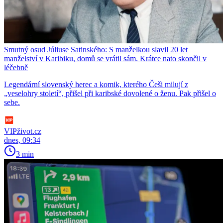
Smutný osud Júliuse Satinského: S manželkou slavil 20 let
manželství v Karibiku, domů se vrátil sám. Krátce nato skončil v
léčebně
Legendární slovenský herec a komik, kterého Češi milují z
„veselohry století“, přišel při karibské dovolené o ženu. Pak přišel o
sebe.
VIPživot.cz
dnes, 09:34
3 min