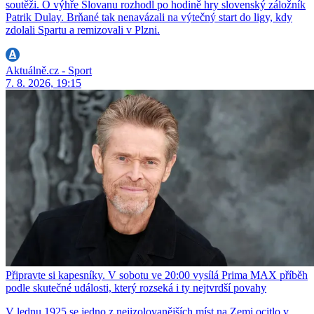
soutěži. O výhře Slovanu rozhodl po hodině hry slovenský záložník
Patrik Dulay. Brňané tak nenavázali na výtečný start do ligy, kdy
zdolali Spartu a remizovali v Plzni.
Aktuálně.cz - Sport
7. 8. 2026, 19:15
Připravte si kapesníky. V sobotu ve 20:00 vysílá Prima MAX příběh
podle skutečné události, který rozseká i ty nejtvrdší povahy
V lednu 1925 se jedno z nejizolovanějších míst na Zemi ocitlo v