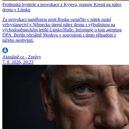
Protiruská hysterie a provokace z Kyjeva, reaguje Kreml na nález
dronu v Lipsku
Za provokaci namířenou proti Rusku označilo v pátek ruské
velvyslanectví v Německu úterní nález dronu s výbušninou na
východoněmeckém letišti Lipsko/Halle. Informuje o tom agentura
DPA. Berlín oficiálně Moskvu v souvislosti s tímto případem z
ničeho neobvinil.
Aktuálně.cz - Zprávy
7. 8. 2026, 20:23