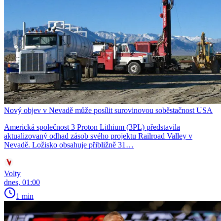
Nový objev v Nevadě může posílit surovinovou soběstačnost USA
Americká společnost 3 Proton Lithium (3PL) představila
aktualizovaný odhad zásob svého projektu Railroad Valley v
Nevadě. Ložisko obsahuje přibližně 31…
Volty
dnes, 01:00
1 min