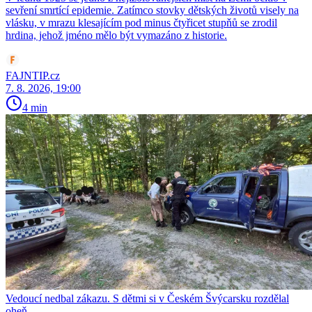
sevření smrtící epidemie. Zatímco stovky dětských životů visely na
vlásku, v mrazu klesajícím pod minus čtyřicet stupňů se zrodil
hrdina, jehož jméno mělo být vymazáno z historie.
FAJNTIP.cz
7. 8. 2026, 19:00
4 min
Vedoucí nedbal zákazu. S dětmi si v Českém Švýcarsku rozdělal
oheň