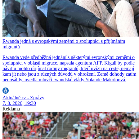
Rwanda jedná s evropskými zeměmi o spolupráci s přijímáním
migrantů
Rwanda vede předběžná jednání s některými evropskými zeměmi o
spolupráci v oblasti migrace, napsala agentura AFP. Kigali by podle
návrhu mohlo přijímat rodiny migrantů, kteří uvízli na cestě, nemají
kam jít nebo jsou z různých důvodů v ohrožení. Země dohody zatím
nedosáhly, uvedla mluvčí rwandské vlády Yolande Makoloová.
Aktuálně.cz - Zprávy
7. 8. 2026, 19:30
Reklama