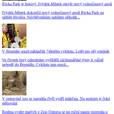
Rivka Park je hotový. Frýdek-Místek otevře nový volnočasový areál
Frýdek-Místek dokončil nový volnočasový areál Rivka Park na
sídlišti Riviéra. Návštěvníkům nabídne několik...
V Bruntále srazil náklaďák 74letého cyklistu. Letěl pro něj vrtulník
Ve čtvrtek brzy odpoledne vyjížděli záchranářské týmy k vážně
nehodě do Bruntálu. Cyklistu tam srazil...
V ostravské zoo se narodila čtyři vydří mláďata. Na podzim je čeká
stěhování
Rodina vyder malých v Zoo Ostrava se po roční pauze rozrostla o