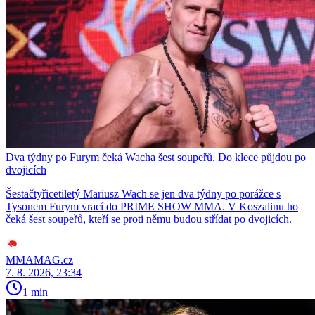
Dva týdny po Furym čeká Wacha šest soupeřů. Do klece půjdou po
dvojicích
Šestačtyřicetiletý Mariusz Wach se jen dva týdny po porážce s
Tysonem Furym vrací do PRIME SHOW MMA. V Koszalinu ho
čeká šest soupeřů, kteří se proti němu budou střídat po dvojicích.
MMAMAG.cz
7. 8. 2026, 23:34
1 min