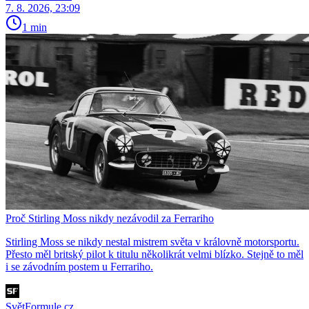
7. 8. 2026, 23:09
1 min
Proč Stirling Moss nikdy nezávodil za Ferrariho
Stirling Moss se nikdy nestal mistrem světa v královně motorsportu.
Přesto měl britský pilot k titulu několikrát velmi blízko. Stejně to měl
i se závodním postem u Ferrariho.
SvětFormule.cz