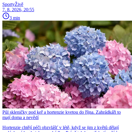
SportyŽivě
7. 8. 2026, 20:55
3 min
Půl skleničky pod keř a hortenzie kvetou do října. Zahrádkáři to
mají doma a nevědí
Hortenzie chtějí péči obzvlášť v létě, když se jim z květů dělají