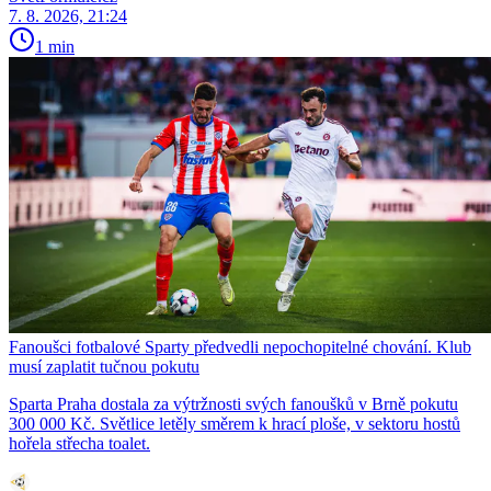
7. 8. 2026, 21:24
1 min
Fanoušci fotbalové Sparty předvedli nepochopitelné chování. Klub
musí zaplatit tučnou pokutu
Sparta Praha dostala za výtržnosti svých fanoušků v Brně pokutu
300 000 Kč. Světlice letěly směrem k hrací ploše, v sektoru hostů
hořela střecha toalet.