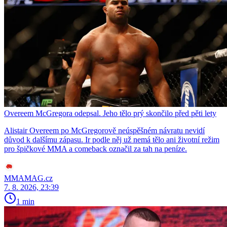
Overeem McGregora odepsal. Jeho tělo prý skončilo před pěti lety
Alistair Overeem po McGregorově neúspěšném návratu nevidí
důvod k dalšímu zápasu. Ir podle něj už nemá tělo ani životní režim
pro špičkové MMA a comeback označil za tah na peníze.
MMAMAG.cz
7. 8. 2026, 23:39
1 min