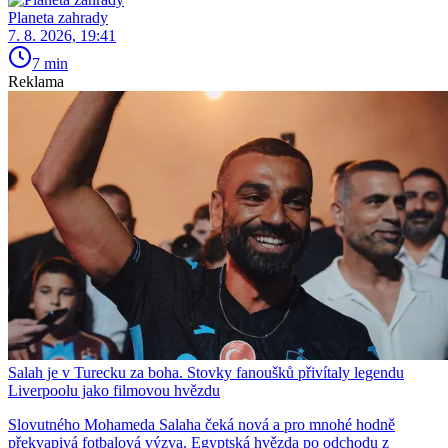
Planeta zahrady
7. 8. 2026, 19:41
7 min
Reklama
Salah je v Turecku za boha. Stovky fanoušků přivítaly legendu
Liverpoolu jako filmovou hvězdu
Slovutného Mohameda Salaha čeká nová a pro mnohé hodně
překvapivá fotbalová výzva. Egyptská hvězda po odchodu z