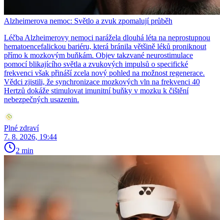
Alzheimerova nemoc: Světlo a zvuk zpomalují průběh
Léčba Alzheimerovy nemoci narážela dlouhá léta na neprostupnou
hematoencefalickou bariéru, která bránila většině léků proniknout
přímo k mozkovým buňkám. Objev takzvané neurostimulace
pomocí blikajícího světla a zvukových impulsů o specifické
frekvenci však přináší zcela nový pohled na možnost regenerace.
Vědci zjistili, že synchronizace mozkových vln na frekvenci 40
Hertzů dokáže stimulovat imunitní buňky v mozku k čištění
nebezpečných usazenin.
Plné zdraví
7. 8. 2026, 19:44
2 min