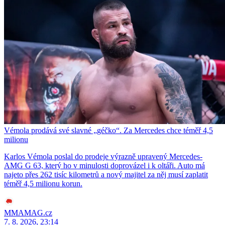
Vémola prodává své slavné „géčko“. Za Mercedes chce téměř 4,5
milionu
Karlos Vémola poslal do prodeje výrazně upravený Mercedes-
AMG G 63, který ho v minulosti doprovázel i k oltáři. Auto má
najeto přes 262 tisíc kilometrů a nový majitel za něj musí zaplatit
téměř 4,5 milionu korun.
MMAMAG.cz
7. 8. 2026, 23:14