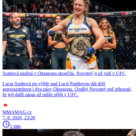
Szabová možná v Oktagonu skončila. Novotný ji už vidí v UFC
Lucia Szabová po výhře nad Lucií Pudilovou dál drží
neporazitelnost i dva pásy Oktagonu. Ondřej Novotný teď připustil,
že její další zápas už může přijít v UFC.
MMAMAG.cz
7. 8. 2026, 23:26
1 min