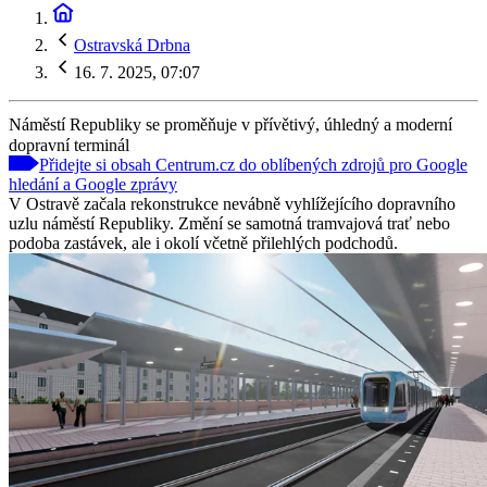
Ostravská Drbna
16. 7. 2025, 07:07
Náměstí Republiky se proměňuje v přívětivý, úhledný a moderní
dopravní terminál
Přidejte si obsah Centrum.cz do oblíbených zdrojů pro Google
hledání a Google zprávy
V Ostravě začala rekonstrukce nevábně vyhlížejícího dopravního
uzlu náměstí Republiky. Změní se samotná tramvajová trať nebo
podoba zastávek, ale i okolí včetně přilehlých podchodů.