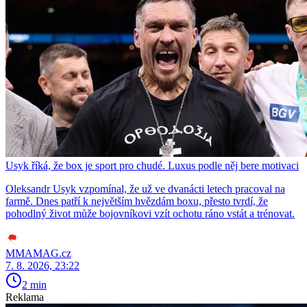
Usyk říká, že box je sport pro chudé. Luxus podle něj bere motivaci
Oleksandr Usyk vzpomínal, že už ve dvanácti letech pracoval na
farmě. Dnes patří k největším hvězdám boxu, přesto tvrdí, že
pohodlný život může bojovníkovi vzít ochotu ráno vstát a trénovat.
MMAMAG.cz
7. 8. 2026, 23:22
2 min
Reklama