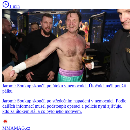
1 min
Jaromír Soukup skončil po útoku v nemocnici. Útočníci měli použít
pálku
Jaromír Soukup skončil po středečním napadení v nemocnici. Podle
dalších informací musel podstoupit operaci a policie nyní zjišťuje,
kdo za útokem stál a co bylo jeho motivem.
MMAMAG.cz