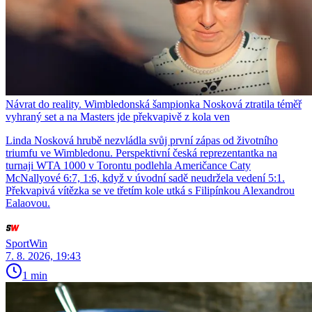
Návrat do reality. Wimbledonská šampionka Nosková ztratila téměř
vyhraný set a na Masters jde překvapivě z kola ven
Linda Nosková hrubě nezvládla svůj první zápas od životního
triumfu ve Wimbledonu. Perspektivní česká reprezentantka na
turnaji WTA 1000 v Torontu podlehla Američance Caty
McNallyové 6:7, 1:6, když v úvodní sadě neudržela vedení 5:1.
Překvapivá vítězka se ve třetím kole utká s Filipínkou Alexandrou
Ealaovou.
SportWin
7. 8. 2026, 19:43
1 min