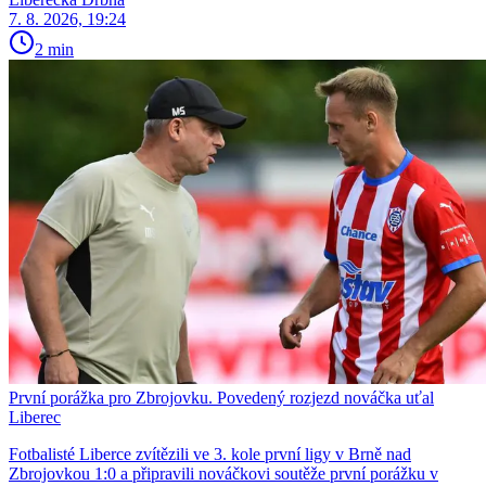
7. 8. 2026, 19:24
2 min
První porážka pro Zbrojovku. Povedený rozjezd nováčka uťal
Liberec
Fotbalisté Liberce zvítězili ve 3. kole první ligy v Brně nad
Zbrojovkou 1:0 a připravili nováčkovi soutěže první porážku v