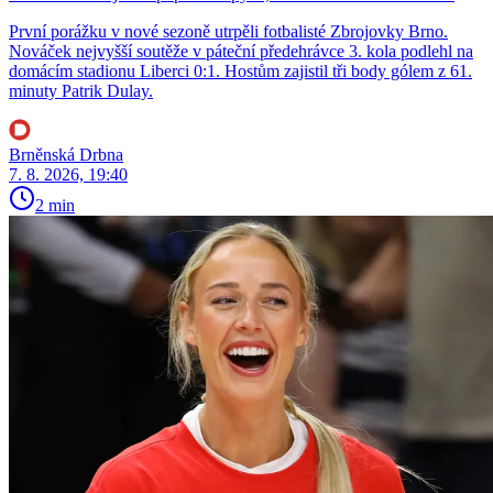
První porážku v nové sezoně utrpěli fotbalisté Zbrojovky Brno.
Nováček nejvyšší soutěže v páteční předehrávce 3. kola podlehl na
domácím stadionu Liberci 0:1. Hostům zajistil tři body gólem z 61.
minuty Patrik Dulay.
Brněnská Drbna
7. 8. 2026, 19:40
2 min