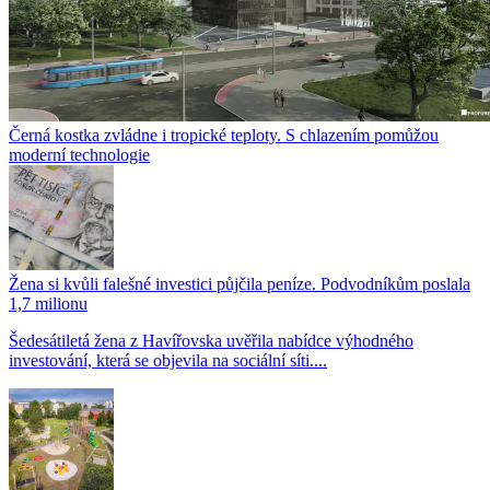
Černá kostka zvládne i tropické teploty. S chlazením pomůžou
moderní technologie
Žena si kvůli falešné investici půjčila peníze. Podvodníkům poslala
1,7 milionu
Šedesátiletá žena z Havířovska uvěřila nabídce výhodného
investování, která se objevila na sociální síti....