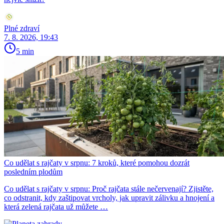
Plné zdraví
7. 8. 2026, 19:43
5 min
Co udělat s rajčaty v srpnu: 7 kroků, které pomohou dozrát
posledním plodům
Co udělat s rajčaty v srpnu: Proč rajčata stále nečervenají? Zjistěte,
co odstranit, kdy zaštipovat vrcholy, jak upravit zálivku a hnojení a
která zelená rajčata už můžete …