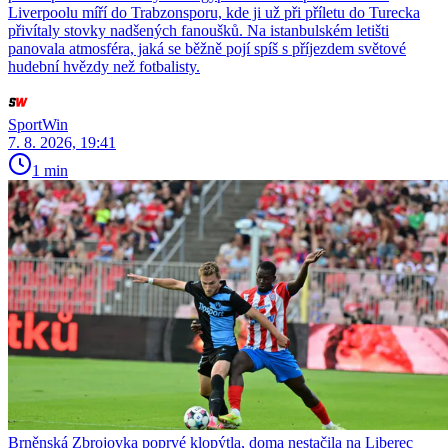
Liverpoolu míří do Trabzonsporu, kde ji už při příletu do Turecka
přivítaly stovky nadšených fanoušků. Na istanbulském letišti
panovala atmosféra, jaká se běžně pojí spíš s příjezdem světové
hudební hvězdy než fotbalisty.
SportWin
7. 8. 2026, 19:41
1 min
Brněnská Zbrojovka poprvé klopýtla, doma nestačila na Liberec