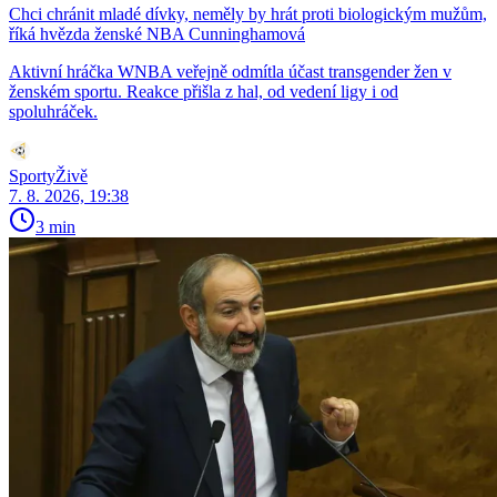
Chci chránit mladé dívky, neměly by hrát proti biologickým mužům,
říká hvězda ženské NBA Cunninghamová
Aktivní hráčka WNBA veřejně odmítla účast transgender žen v
ženském sportu. Reakce přišla z hal, od vedení ligy i od
spoluhráček.
SportyŽivě
7. 8. 2026, 19:38
3 min