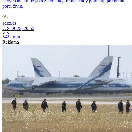
nadýchané koule jako z pohádky. Právě tehdy potřebují pořádnou
porci živin.
adbz.cz
7. 8. 2026, 20:50
2 min
Reklama