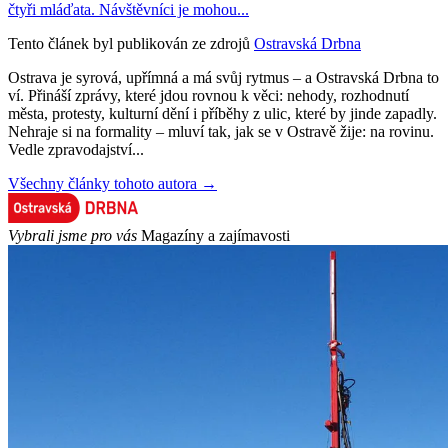
čtyři mláďata. Návštěvníci je mohou...
Tento článek byl publikován ze zdrojů
Ostravská Drbna
Ostrava je syrová, upřímná a má svůj rytmus – a Ostravská Drbna to
ví. Přináší zprávy, které jdou rovnou k věci: nehody, rozhodnutí
města, protesty, kulturní dění i příběhy z ulic, které by jinde zapadly.
Nehraje si na formality – mluví tak, jak se v Ostravě žije: na rovinu.
Vedle zpravodajství...
Všechny články tohoto autora →
Vybrali jsme pro vás
Magazíny a zajímavosti