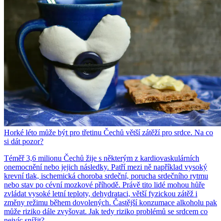
Horké léto může být pro třetinu Čechů větší zátěží pro srdce. Na co
si dát pozor?
Téměř 3,6 milionu Čechů žije s některým z kardiovaskulárních
onemocnění nebo jejich následky. Patří mezi ně například vysoký
krevní tlak, ischemická choroba srdeční, porucha srdečního rytmu
nebo stav po cévní mozkové příhodě. Právě tito lidé mohou hůře
zvládat vysoké letní teploty, dehydrataci, větší fyzickou zátěž i
změny režimu během dovolených. Častější konzumace alkoholu pak
může riziko dále zvyšovat. Jak tedy riziko problémů se srdcem co
nejvíc snížit?