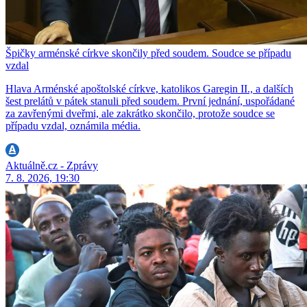
Špičky arménské církve skončily před soudem. Soudce se případu
vzdal
Hlava Arménské apoštolské církve, katolikos Garegin II., a dalších
šest prelátů v pátek stanuli před soudem. První jednání, uspořádané
za zavřenými dveřmi, ale zakrátko skončilo, protože soudce se
případu vzdal, oznámila média.
Aktuálně.cz - Zprávy
7. 8. 2026, 19:30