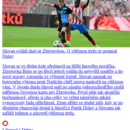
Slovan ovládl duel se Zbrojovkou. O vítěznou trefu se postaral
Dulay
Slovan se ve třetím kole představil na hřišti ligového nováčka.
Zbrojovka Brno se po třech letech vrátila do nejvyšší soutěže a do
nové sezony vstoupila ve výborné formě. Slovan naopak po
bojovném výkonu proti Teplicím chtěl znovu naskočit na vítěznou
vlnu. V úvodu duelu hlavní sudí po zásahu videorozhodčího zrušil
udělenou červenou kartu pro Zbrojovku. První půle tak skončila
bezbrankově, přesto si oba celky ve velmi náročném utkání
vypracovaly řadu příležitostí. Zlom přišel ve druhé půli, kdy se po
dlouhém vhazování dostal k hlavičce Patrik Dulay a Slovanu tak
zařídil jedinou a zároveň vítěznou trefu.
Liberecká Drbna