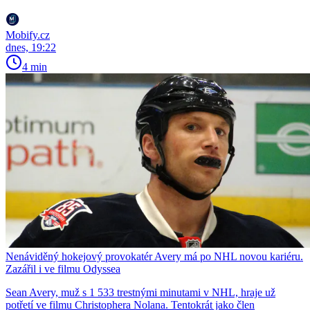
Mobify.cz
dnes, 19:22
4 min
Nenáviděný hokejový provokatér Avery má po NHL novou kariéru.
Zazářil i ve filmu Odyssea
Sean Avery, muž s 1 533 trestnými minutami v NHL, hraje už
potřetí ve filmu Christophera Nolana. Tentokrát jako člen