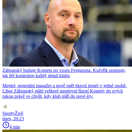
Zábranský buduje Kometu po vzoru Fergusona. Kučeřík popisuje,
jak šéf kontroluje každý detail klubu
Majitel, generální manažer a nově opět hlavní trenér v jedné osobě.
Libor Zábranský stáhl veškeré sportovní řízení Komety do svých
rukou právě ve chvíli, kdy klub míří do nové éry.
SportyŽivě
dnes, 20:23
4 min