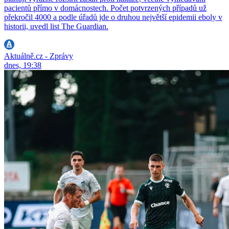
pacientů přímo v domácnostech. Počet potvrzených případů už
překročil 4000 a podle úřadů jde o druhou největší epidemii eboly v
historii, uvedl list The Guardian.
Aktuálně.cz - Zprávy
dnes, 19:38