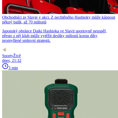
Obchodníci ze Slavie v akci. Z nechtěného Hashioky může kápnout
pěkný balík, až 70 milionů
Japonský obránce Daiki Hashioka ve Slavii sportovně neuspěl,
přesto z něj klub může vytěžit desítky milionů korun díky
promyšlené smluvní strategii.
SportyŽivě
dnes, 21:32
3 min