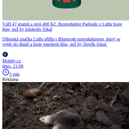
Váží 47 gramů a stojí 400 Kč. Reproduktor Parkside z Lidlu hraje
lépe, než by kdokoliv čekal
Dílenská značka Lidlu přišla s Bluetooth reproduktorem, který se
vejde do dlaně a hraje mnohem lépe, než by člověk čekal.
Mobify.cz
dnes, 21:08
3 min
Reklama