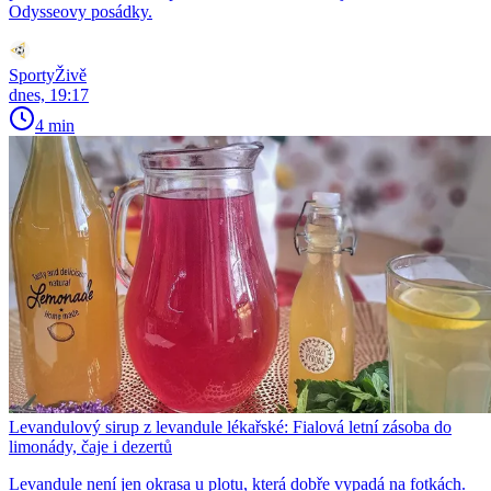
Odysseovy posádky.
SportyŽivě
dnes, 19:17
4 min
Levandulový sirup z levandule lékařské: Fialová letní zásoba do
limonády, čaje i dezertů
Levandule není jen okrasa u plotu, která dobře vypadá na fotkách.