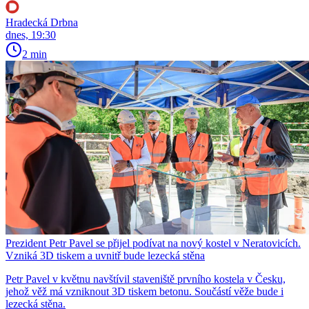
Hradecká Drbna
dnes, 19:30
2 min
Prezident Petr Pavel se přijel podívat na nový kostel v Neratovicích.
Vzniká 3D tiskem a uvnitř bude lezecká stěna
Petr Pavel v květnu navštívil staveniště prvního kostela v Česku,
jehož věž má vzniknout 3D tiskem betonu. Součástí věže bude i
lezecká stěna.