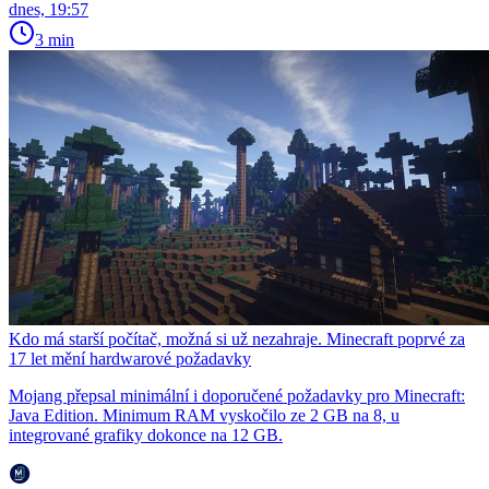
dnes, 19:57
3 min
Kdo má starší počítač, možná si už nezahraje. Minecraft poprvé za
17 let mění hardwarové požadavky
Mojang přepsal minimální i doporučené požadavky pro Minecraft:
Java Edition. Minimum RAM vyskočilo ze 2 GB na 8, u
integrované grafiky dokonce na 12 GB.