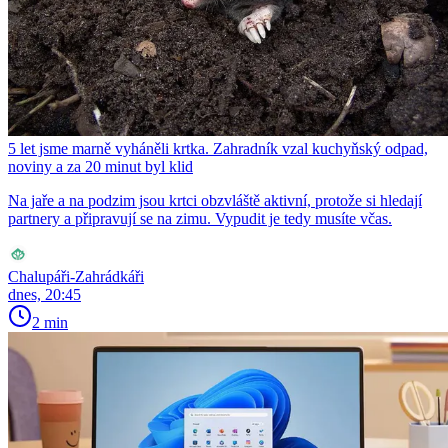
5 let jsme marně vyháněli krtka. Zahradník vzal kuchyňský odpad,
noviny a za 20 minut byl klid
Na jaře a na podzim jsou krtci obzvláště aktivní, protože si hledají
partnery a připravují se na zimu. Vypudit je tedy musíte včas.
Chalupáři-Zahrádkáři
dnes, 20:45
2 min