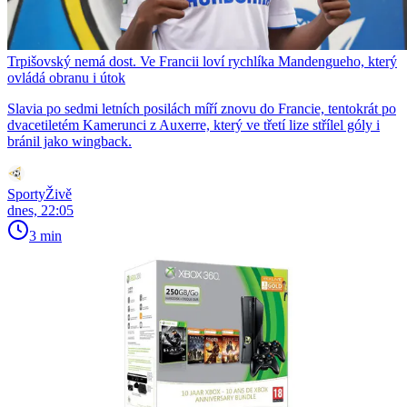
Trpišovský nemá dost. Ve Francii loví rychlíka Mandengueho, který
ovládá obranu i útok
Slavia po sedmi letních posilách míří znovu do Francie, tentokrát po
dvacetiletém Kamerunci z Auxerre, který ve třetí lize střílel góly i
bránil jako wingback.
SportyŽivě
dnes, 22:05
3 min