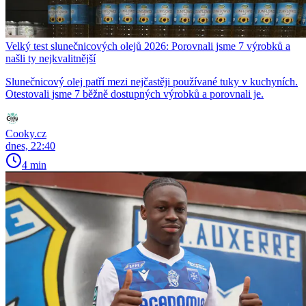
Velký test slunečnicových olejů 2026: Porovnali jsme 7 výrobků a
našli ty nejkvalitnější
Slunečnicový olej patří mezi nejčastěji používané tuky v kuchyních.
Otestovali jsme 7 běžně dostupných výrobků a porovnali je.
Cooky.cz
dnes, 22:40
4 min