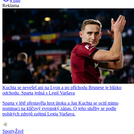
4 min
Reklama
Kuchta se nevešel ani na Lyon a po příchodu Brunese je blízko
odchodu. Sparta jedná s Legií Varšava
Sparta v létě přestavěla hrot útoku a Jan Kuchta se ocitl mimo
nominaci na klíčový evropský zápas. O jeho služby se podle
polských zdrojů zajímá Legia Varšava.
SportyŽivě