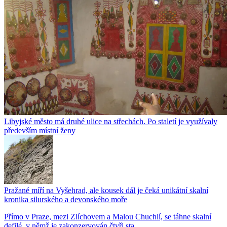
Libyjské město má druhé ulice na střechách. Po staletí je využívaly
především místní ženy
Pražané míří na Vyšehrad, ale kousek dál je čeká unikátní skalní
kronika silurského a devonského moře
Přímo v Praze, mezi Zlíchovem a Malou Chuchlí, se táhne skalní
defilé, v němž je zakonzervován čtyři sta...