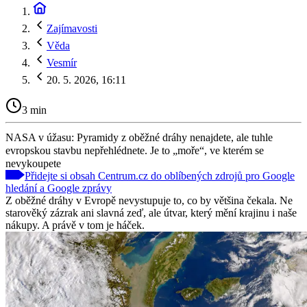
Zajímavosti
Věda
Vesmír
20. 5. 2026, 16:11
3 min
NASA v úžasu: Pyramidy z oběžné dráhy nenajdete, ale tuhle
evropskou stavbu nepřehlédnete. Je to „moře“, ve kterém se
nevykoupete
Přidejte si obsah Centrum.cz do oblíbených zdrojů pro Google
hledání a Google zprávy
Z oběžné dráhy v Evropě nevystupuje to, co by většina čekala. Ne
starověký zázrak ani slavná zeď, ale útvar, který mění krajinu i naše
nákupy. A právě v tom je háček.