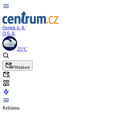
čtvrtek 6. 8.
čt 6. 8.
25°C
Přihlášení
Reklama