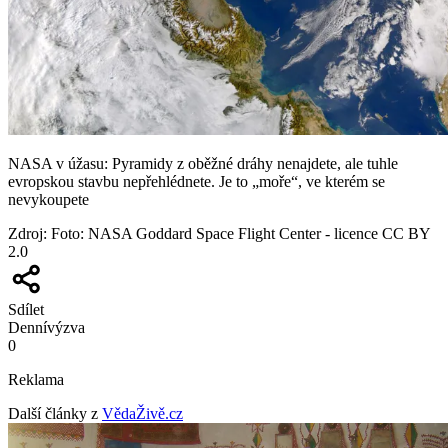
NASA v úžasu: Pyramidy z oběžné dráhy nenajdete, ale tuhle
evropskou stavbu nepřehlédnete. Je to „moře“, ve kterém se
nevykoupete
Zdroj
:
Foto: NASA Goddard Space Flight Center - licence CC BY
2.0
Sdílet
Denní
výzva
0
Reklama
Další články z
VědaŽivě.cz