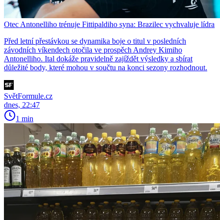
Otec Antonelliho trénuje Fittipaldiho syna: Brazilec vychvaluje lídra
Před letní přestávkou se dynamika boje o titul v posledních
závodních víkendech otočila ve prospěch Andrey Kimiho
Antonelliho. Ital dokáže pravidelně zajíždět výsledky a sbírat
důležité body, které mohou v součtu na konci sezony rozhodnout.
SvětFormule.cz
dnes, 22:47
1 min