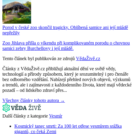
Porod v české zoo skončil tragicky. Oblíbená samice ani její mládě
nepřežily
Zoo Jihlava přišla o víkendu při komplikovaném porodu o chovnou
samici zebry Burchellovy i její mládě.
Tento článek byl publikován ze zdrojů
VědaŽivě.cz
Články z VědaŽivě.cz přibližují aktuální dění ve světě vědy,
technologií a přírody způsobem, který je srozumitelný i pro čtenáře
bez odborného vzdělání. Nabízejí přehled nových objevů, výzkumů
a trendů, ale i zajímavosti z každodenního života, které mají vědecké
pozadí – od lidského zdraví přes...
Všechny články tohoto autora →
Další články z kategorie
Vesmír
Kosmický tanec smrti: Za 100 let otřese vesmírem srážka
gigantů, co čeká Zemi