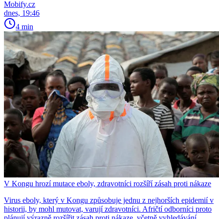
Mobify.cz
dnes, 19:46
4 min
V Kongu hrozí mutace eboly, zdravotníci rozšíří zásah proti nákaze
Virus eboly, který v Kongu způsobuje jednu z nejhorších epidemií v
historii, by mohl mutovat, varují zdravotníci. Afričtí odborníci proto
plánují výrazně rozšířit zásah proti nákaze, včetně vyhledávání