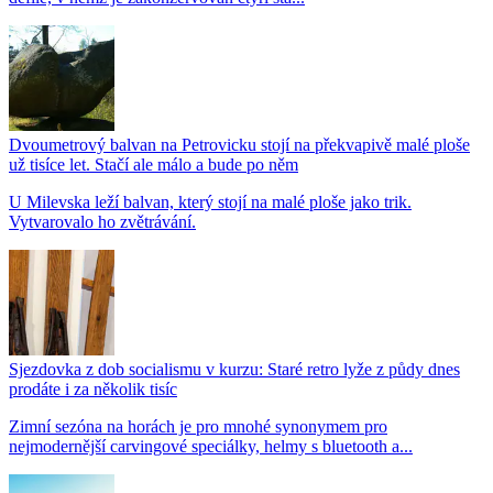
Dvoumetrový balvan na Petrovicku stojí na překvapivě malé ploše
už tisíce let. Stačí ale málo a bude po něm
U Milevska leží balvan, který stojí na malé ploše jako trik.
Vytvarovalo ho zvětrávání.
Sjezdovka z dob socialismu v kurzu: Staré retro lyže z půdy dnes
prodáte i za několik tisíc
Zimní sezóna na horách je pro mnohé synonymem pro
nejmodernější carvingové speciálky, helmy s bluetooth a...