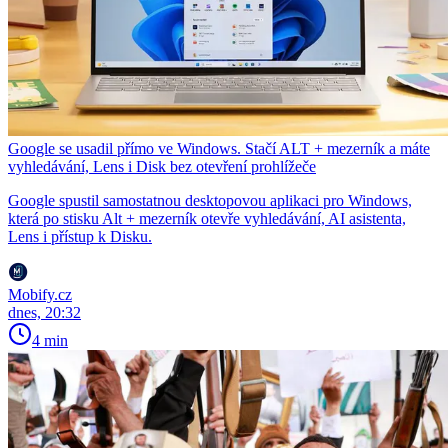
Google se usadil přímo ve Windows. Stačí ALT + mezerník a máte
vyhledávání, Lens i Disk bez otevření prohlížeče
Google spustil samostatnou desktopovou aplikaci pro Windows,
která po stisku Alt + mezerník otevře vyhledávání, AI asistenta,
Lens i přístup k Disku.
Mobify.cz
dnes, 20:32
4 min