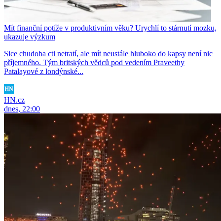
Mít finanční potíže v produktivním věku? Urychlí to stárnutí mozku,
ukazuje výzkum
Sice chudoba cti netratí, ale mít neustále hluboko do kapsy není nic
příjemného. Tým britských vědců pod vedením Praveethy
Patalayové z londýnské...
HN.cz
dnes, 22:00