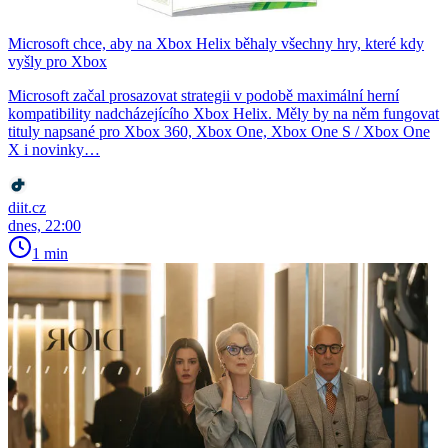
Microsoft chce, aby na Xbox Helix běhaly všechny hry, které kdy
vyšly pro Xbox
Microsoft začal prosazovat strategii v podobě maximální herní
kompatibility nadcházejícího Xbox Helix. Měly by na něm fungovat
tituly napsané pro Xbox 360, Xbox One, Xbox One S / Xbox One
X i novinky…
diit.cz
dnes, 22:00
1 min