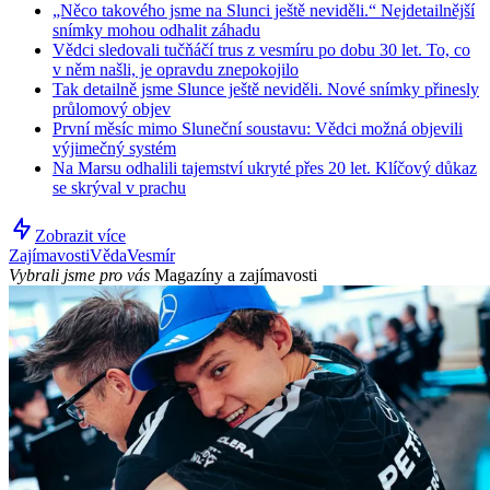
„Něco takového jsme na Slunci ještě neviděli.“ Nejdetailnější
snímky mohou odhalit záhadu
Vědci sledovali tučňáčí trus z vesmíru po dobu 30 let. To, co
v něm našli, je opravdu znepokojilo
Tak detailně jsme Slunce ještě neviděli. Nové snímky přinesly
průlomový objev
První měsíc mimo Sluneční soustavu: Vědci možná objevili
výjimečný systém
Na Marsu odhalili tajemství ukryté přes 20 let. Klíčový důkaz
se skrýval v prachu
Zobrazit více
Zajímavosti
Věda
Vesmír
Vybrali jsme pro vás
Magazíny a zajímavosti