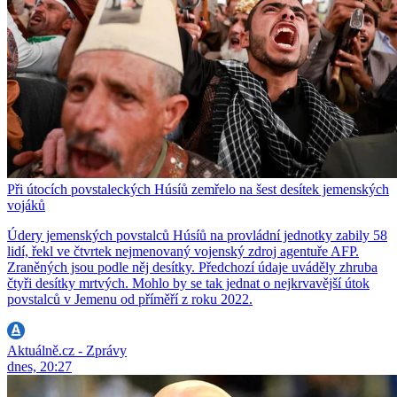
Při útocích povstaleckých Húsíů zemřelo na šest desítek jemenských
vojáků
Údery jemenských povstalců Húsíů na provládní jednotky zabily 58
lidí, řekl ve čtvrtek nejmenovaný vojenský zdroj agentuře AFP.
Zraněných jsou podle něj desítky. Předchozí údaje uváděly zhruba
čtyři desítky mrtvých. Mohlo by se tak jednat o nejkrvavější útok
povstalců v Jemenu od příměří z roku 2022.
Aktuálně.cz - Zprávy
dnes, 20:27