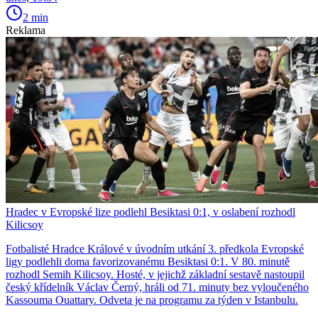
2 min
Reklama
Hradec v Evropské lize podlehl Besiktasi 0:1, v oslabení rozhodl
Kilicsoy
Fotbalisté Hradce Králové v úvodním utkání 3. předkola Evropské
ligy podlehli doma favorizovanému Besiktasi 0:1. V 80. minutě
rozhodl Semih Kilicsoy. Hosté, v jejichž základní sestavě nastoupil
český křídelník Václav Černý, hráli od 71. minuty bez vyloučeného
Kassouma Ouattary. Odveta je na programu za týden v Istanbulu.