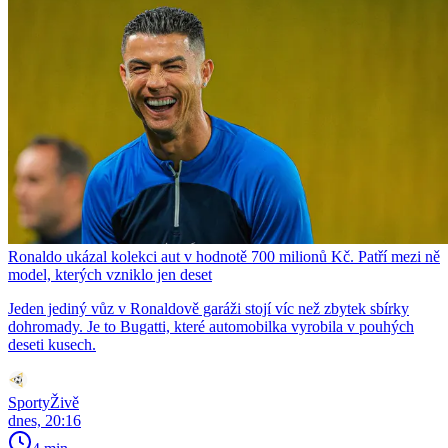
Ronaldo ukázal kolekci aut v hodnotě 700 milionů Kč. Patří mezi ně
model, kterých vzniklo jen deset
Jeden jediný vůz v Ronaldově garáži stojí víc než zbytek sbírky
dohromady. Je to Bugatti, které automobilka vyrobila v pouhých
deseti kusech.
SportyŽivě
dnes, 20:16