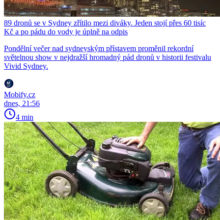
89 dronů se v Sydney zřítilo mezi diváky. Jeden stojí přes 60 tisíc
Kč a po pádu do vody je úplně na odpis
Pondělní večer nad sydneyským přístavem proměnil rekordní
světelnou show v nejdražší hromadný pád dronů v historii festivalu
Vivid Sydney.
Mobify.cz
dnes, 21:56
4 min