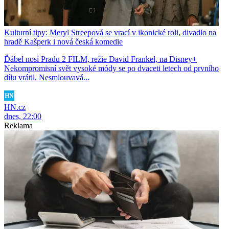
Kulturní tipy: Meryl Streepová se vrací v ikonické roli, divadlo na
hradě Kašperk i nová česká komedie
Ďábel nosí Pradu 2 FILM, režie David Frankel, na Disney+
Nekompromisní svět vysoké módy se po dvaceti letech od prvního
dílu vrátil. Nesmlouvavá...
HN.cz
dnes, 22:00
Reklama