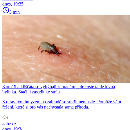
dnes, 19:35
3 min
Komáři a klíšťata se vyhýbají zahradám, kde roste tahle levná
bylinka. Stačí ji zasadit ke stolu
S otravným hmyzem na zahradě se smířit nemusíte. Pomůže vám
řešení, které si pro vás nachystala sama příroda.
adbz.cz
dnes, 19:34