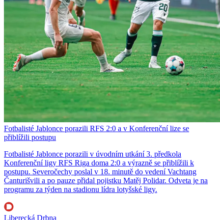
Fotbalisté Jablonce porazili RFS 2:0 a v Konferenční lize se
přiblížili postupu
Fotbalisté Jablonce porazili v úvodním utkání 3. předkola
Konferenční ligy RFS Riga doma 2:0 a výrazně se přiblížili k
postupu. Severočechy poslal v 18. minutě do vedení Vachtang
Čanturišvili a po pauze přidal pojistku Matěj Polidar. Odveta je na
programu za týden na stadionu lídra lotyšské ligy.
Liberecká Drbna