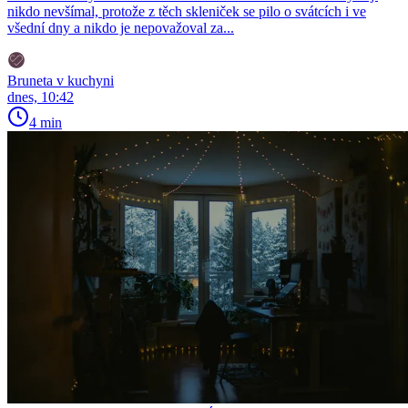
nikdo nevšímal, protože z těch skleniček se pilo o svátcích i ve
všední dny a nikdo je nepovažoval za...
Bruneta v kuchyni
dnes, 10:42
4 min