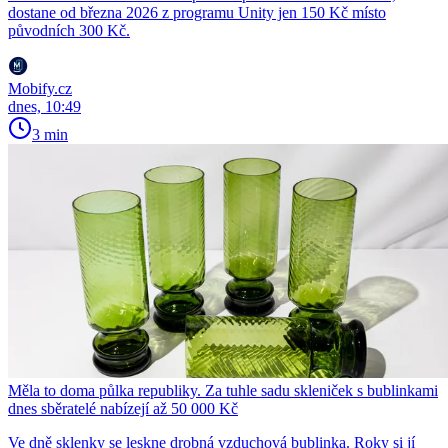
dostane od března 2026 z programu Unity jen 150 Kč místo
původních 300 Kč.
Mobify.cz
dnes, 10:49
3 min
Měla to doma půlka republiky. Za tuhle sadu skleniček s bublinkami
dnes sběratelé nabízejí až 50 000 Kč
Ve dně sklenky se leskne drobná vzduchová bublinka. Roky si jí