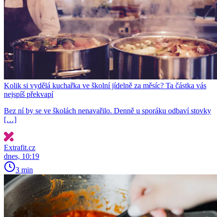
Kolik si vydělá kuchařka ve školní jídelně za měsíc? Ta částka vás
nejspíš překvapí
Bez ní by se ve školách nenavařilo. Denně u sporáku odbaví stovky
[…]
Extrafit.cz
dnes, 10:19
3 min