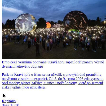
Brno čeká vesmírná podívaná. Kraví horu zaplní obří planety včetně
dvanáctimetrového Jupiteru
Park na Kraví hoře u Brna se na několik srpnových dnů promění v
otevřenou vesmírnou expozici. Od 3. do 9. srpna 2026 zde vyrostou
obří modely planet, Měsíce, Slunce i noční oblohy, které po setmění
získají úplně jinou atmosféru.
Kapitalio
dnes, 10:30