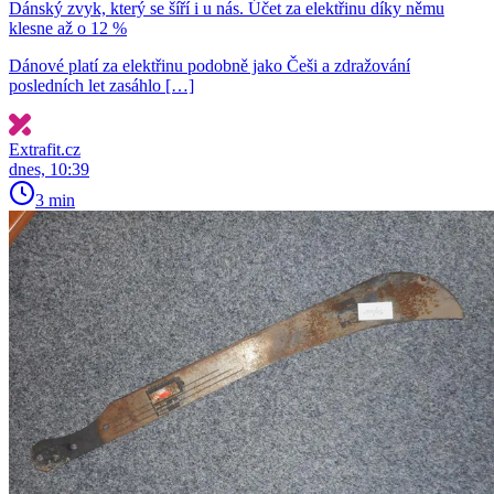
Dánský zvyk, který se šíří i u nás. Účet za elektřinu díky němu
klesne až o 12 %
Dánové platí za elektřinu podobně jako Češi a zdražování
posledních let zasáhlo […]
Extrafit.cz
dnes, 10:39
3 min