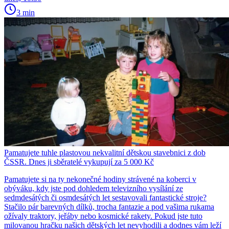
3 min
Pamatujete tuhle plastovou nekvalitní dětskou stavebnici z dob
ČSSR. Dnes ji sběratelé vykupují za 5 000 Kč
Pamatujete si na ty nekonečné hodiny strávené na koberci v
obýváku, kdy jste pod dohledem televizního vysílání ze
sedmdesátých či osmdesátých let sestavovali fantastické stroje?
Stačilo pár barevných dílků, trocha fantazie a pod vašima rukama
ožívaly traktory, jeřáby nebo kosmické rakety. Pokud jste tuto
milovanou hračku našich dětských let nevyhodili a dodnes vám leží