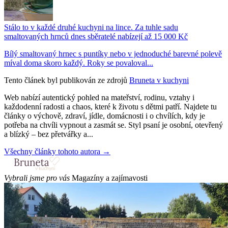
Stálo to v každé druhé kuchyni na lince. Za tuhle sadu
smaltovaných hrnců dnes sběratelé nabízejí až 15 000 Kč
Bílý smaltovaný hrnec s puntíky nebo v jednoduché barevné polevě
míval doma skoro každý. Roky se povaloval...
Tento článek byl publikován ze zdrojů
Bruneta v kuchyni
Web nabízí autentický pohled na mateřství, rodinu, vztahy i
každodenní radosti a chaos, které k životu s dětmi patří. Najdete tu
články o výchově, zdraví, jídle, domácnosti i o chvílích, kdy je
potřeba na chvíli vypnout a zasmát se. Styl psaní je osobní, otevřený
a blízký – bez přetvářky a...
Všechny články tohoto autora →
Vybrali jsme pro vás
Magazíny a zajímavosti