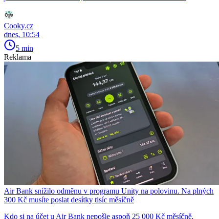
Cooky.cz
dnes, 10:54
5 min
Reklama
Air Bank snížilo odměnu v programu Unity na polovinu. Na plných
300 Kč musíte poslat desítky tisíc měsíčně
Kdo si na účet u Air Bank nepošle aspoň 25 000 Kč měsíčně,