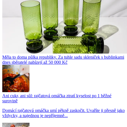
Měla to doma půlka republiky. Za tuhle sadu skleniček s bublinkami
dnes sběratelé nabízejí až 50 000 Kč
Ani cukr, ani sůl: rajčatová omáčka ztratí kyselost po 1 běžné
surovině
Domácí rajčatová omáčka umí pěkně zaskočit. Uvaříte ji přesně jako
vždycky, a najednou je nepříjemně...