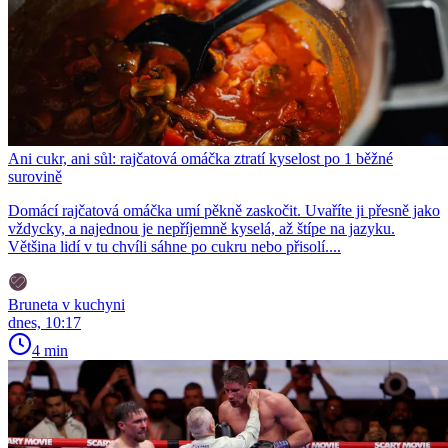
Ani cukr, ani sůl: rajčatová omáčka ztratí kyselost po 1 běžné
surovině
Domácí rajčatová omáčka umí pěkně zaskočit. Uvaříte ji přesně jako
vždycky, a najednou je nepříjemně kyselá, až štípe na jazyku.
Většina lidí v tu chvíli sáhne po cukru nebo přisolí....
Bruneta v kuchyni
dnes, 10:17
4 min