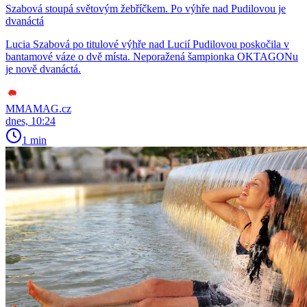
Szabová stoupá světovým žebříčkem. Po výhře nad Pudilovou je
dvanáctá
Lucia Szabová po titulové výhře nad Lucií Pudilovou poskočila v
bantamové váze o dvě místa. Neporažená šampionka OKTAGONu
je nově dvanáctá.
MMAMAG.cz
dnes, 10:24
1 min