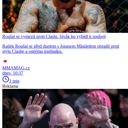
Roušal se vymezil proti Clashi. Sivák ho vybídl k souboji
Radek Roušal se před duelem s Jonasem Mågårdem ohradil proti
stylu Clashe a ostrému trashtalku.
MMAMAG.cz
dnes, 10:37
1 min
Reklama