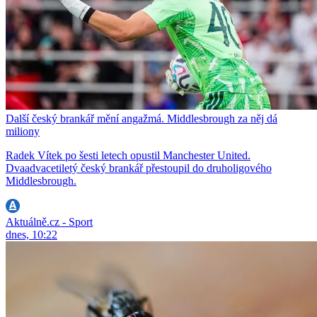
Další český brankář mění angažmá. Middlesbrough za něj dá
miliony
Radek Vítek po šesti letech opustil Manchester United.
Dvaadvacetiletý český brankář přestoupil do druholigového
Middlesbrough.
Aktuálně.cz - Sport
dnes, 10:22