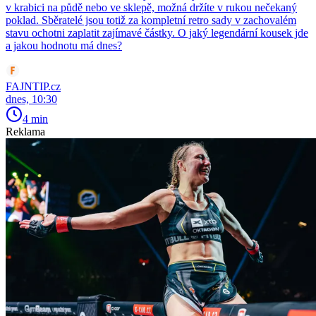
v krabici na půdě nebo ve sklepě, možná držíte v rukou nečekaný
poklad. Sběratelé jsou totiž za kompletní retro sady v zachovalém
stavu ochotni zaplatit zajímavé částky. O jaký legendární kousek jde
a jakou hodnotu má dnes?
FAJNTIP.cz
dnes, 10:30
4 min
Reklama