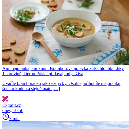
Ani majoránka, ani kmín. Bramborová polévka získá hloubku díky
1 surovině, kterou Poláci přidávají odjakživa
Uvaříte bramboračku jako vždycky. Osolíte, přihodíte majoránku,
špetku kmínu a stejně máte […]
Extrafit.cz
dnes, 10:56
3 min