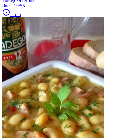
Budějcká Drbna
dnes, 10:55
1 min