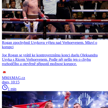
Rogan zpochybnil Usykovu výhru nad Verhoevenem. Mluví o
korupci
Joe Rogan se vrátil ke kontroverznímu konci duelu Oleksandra
Usyka s Ricem Verhoevenem. Podle něj nešlo jen o chybu
rozhodčího a otevřeně připustil možnost korupce.
MMAMAG.cz
dnes, 10:15
1 min