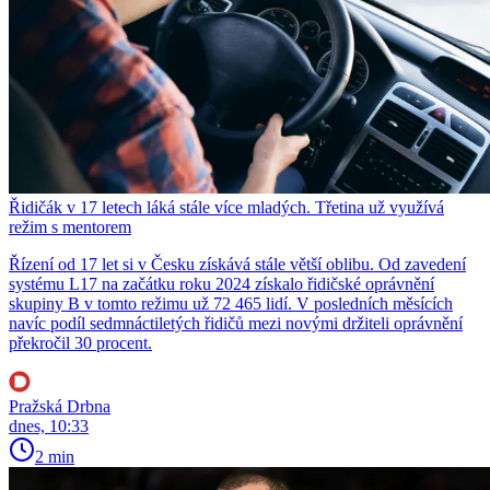
Řidičák v 17 letech láká stále více mladých. Třetina už využívá
režim s mentorem
Řízení od 17 let si v Česku získává stále větší oblibu. Od zavedení
systému L17 na začátku roku 2024 získalo řidičské oprávnění
skupiny B v tomto režimu už 72 465 lidí. V posledních měsících
navíc podíl sedmnáctiletých řidičů mezi novými držiteli oprávnění
překročil 30 procent.
Pražská Drbna
dnes, 10:33
2 min