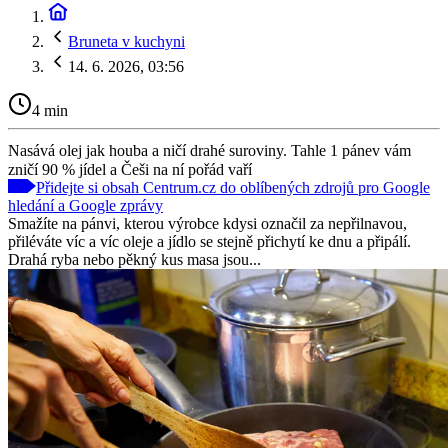
Bruneta v kuchyni
14. 6. 2026, 03:56
4 min
Nasává olej jak houba a ničí drahé suroviny. Tahle 1 pánev vám
zničí 90 % jídel a Češi na ní pořád vaří
Přidejte si obsah Centrum.cz do oblíbených zdrojů pro Google
hledání a Google zprávy
Smažíte na pánvi, kterou výrobce kdysi označil za nepřilnavou,
přiléváte víc a víc oleje a jídlo se stejně přichytí ke dnu a připálí.
Drahá ryba nebo pěkný kus masa jsou...