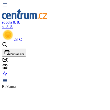
sobota 8. 8.
so 8. 8.
23°C
Přihlášení
Reklama