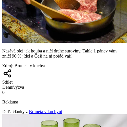
Nasává olej jak houba a ničí drahé suroviny. Tahle 1 pánev vám
zničí 90 % jídel a Češi na ní pořád vaří
Zdroj
:
Bruneta v kuchyni
Sdílet
Denní
výzva
0
Reklama
Další články z
Bruneta v kuchyni