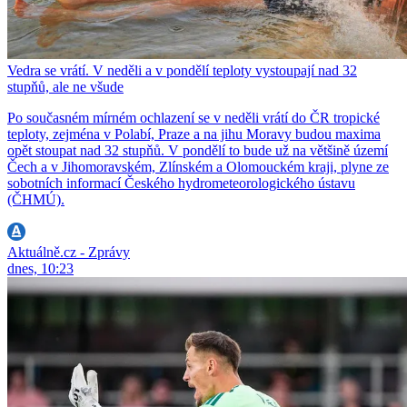
Vedra se vrátí. V neděli a v pondělí teploty vystoupají nad 32
stupňů, ale ne všude
Po současném mírném ochlazení se v neděli vrátí do ČR tropické
teploty, zejména v Polabí, Praze a na jihu Moravy budou maxima
opět stoupat nad 32 stupňů. V pondělí to bude už na většině území
Čech a v Jihomoravském, Zlínském a Olomouckém kraji, plyne ze
sobotních informací Českého hydrometeorologického ústavu
(ČHMÚ).
Aktuálně.cz - Zprávy
dnes, 10:23