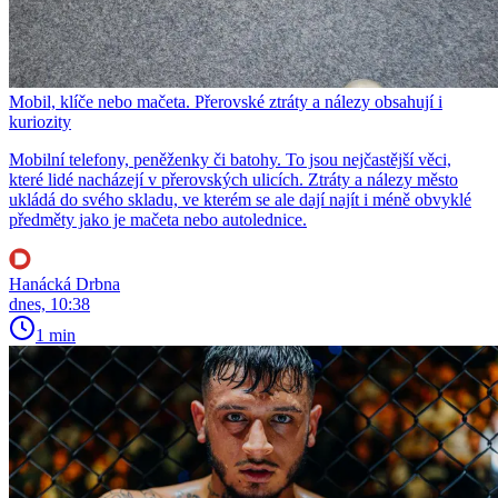
Mobil, klíče nebo mačeta. Přerovské ztráty a nálezy obsahují i
kuriozity
Mobilní telefony, peněženky či batohy. To jsou nejčastější věci,
které lidé nacházejí v přerovských ulicích. Ztráty a nálezy město
ukládá do svého skladu, ve kterém se ale dají najít i méně obvyklé
předměty jako je mačeta nebo autolednice.
Hanácká Drbna
dnes, 10:38
1 min