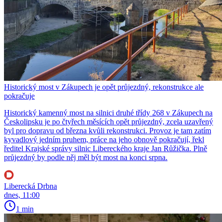
Historický most v Zákupech je opět průjezdný, rekonstrukce ale
pokračuje
Historický kamenný most na silnici druhé třídy 268 v Zákupech na
Českolipsku je po čtyřech měsících opět průjezdný, zcela uzavřený
byl pro dopravu od března kvůli rekonstrukci. Provoz je tam zatím
kyvadlový jedním pruhem, práce na jeho obnově pokračují, řekl
ředitel Krajské správy silnic Libereckého kraje Jan Růžička. Plně
průjezdný by podle něj měl být most na konci srpna.
Liberecká Drbna
dnes, 11:00
1 min