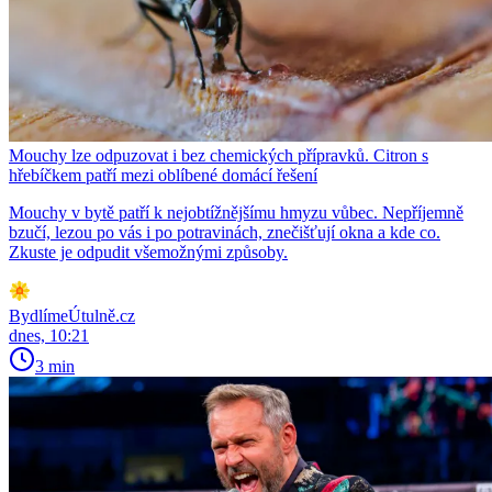
Mouchy lze odpuzovat i bez chemických přípravků. Citron s
hřebíčkem patří mezi oblíbené domácí řešení
Mouchy v bytě patří k nejobtížnějšímu hmyzu vůbec. Nepříjemně
bzučí, lezou po vás i po potravinách, znečišťují okna a kde co.
Zkuste je odpudit všemožnými způsoby.
BydlímeÚtulně.cz
dnes, 10:21
3 min