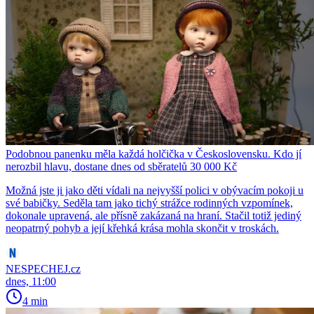
Podobnou panenku měla každá holčička v Československu. Kdo jí
nerozbil hlavu, dostane dnes od sběratelů 30 000 Kč
Možná jste ji jako děti vídali na nejvyšší polici v obývacím pokoji u
své babičky. Seděla tam jako tichý strážce rodinných vzpomínek,
dokonale upravená, ale přísně zakázaná na hraní. Stačil totiž jediný
neopatrný pohyb a její křehká krása mohla skončit v troskách.
NESPECHEJ.cz
dnes, 11:00
4 min