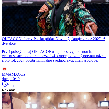
OKTAGON chce v Polsku přidat. Novotný plánuje v roce 2027 až
dvě akce
První polský turnaj OKTAGONu nepřinesl vyprodanou halu,
vedení se ale tohoto trhu nevzdává. Ondřej Novotný potvrdil návrat
a pro rok 2027 počítá minimálně s jednou akcí, cílem jsou dvě.
MMAMAG.cz
dnes, 10:19
1 min
Reklama