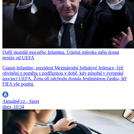
Další skandál mocného Infantina. Údajná milenka měla dostat
peníze od UEFA
Gianni Infantino, prezident Mezinárodní fotbalové federace, čelí
obvinění z poměru s podřízenou v době, kdy působil v evropské
asociaci UEFA. Žena při odchodu dostala šestimístnou částku, šéf
FIFA vše popírá.
Aktuálně.cz - Sport
dnes, 10:34