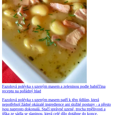
Fazolová polévka s uzeným masem a zeleninou podle babiččina
receptu na pořádný hlad
Fazolová polévka s uzeným masem patří k těm jídlům, která
nepotřebují žádné okázalé ingredience ani složité postupy - a přesto
jsou naprosto dokonalá. Stačí správné uzené, trocha trpělivosti a
jíška ze sádla se slaninou, která celé dílo dotáhne do konce.