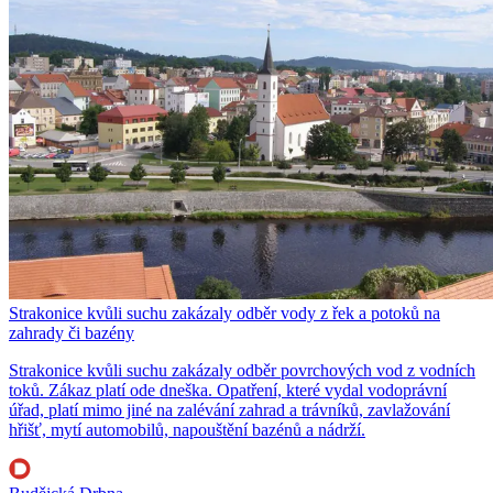
Strakonice kvůli suchu zakázaly odběr vody z řek a potoků na
zahrady či bazény
Strakonice kvůli suchu zakázaly odběr povrchových vod z vodních
toků. Zákaz platí ode dneška. Opatření, které vydal vodoprávní
úřad, platí mimo jiné na zalévání zahrad a trávníků, zavlažování
hřišť, mytí automobilů, napouštění bazénů a nádrží.