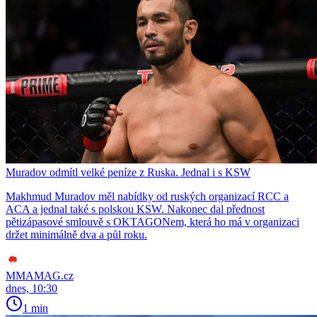
Muradov odmítl velké peníze z Ruska. Jednal i s KSW
Makhmud Muradov měl nabídky od ruských organizací RCC a
ACA a jednal také s polskou KSW. Nakonec dal přednost
pětizápasové smlouvě s OKTAGONem, která ho má v organizaci
držet minimálně dva a půl roku.
MMAMAG.cz
dnes, 10:30
1 min