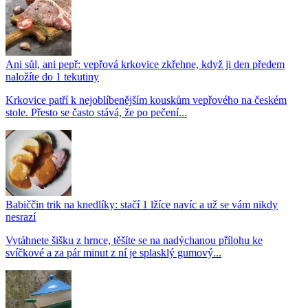
Ani sůl, ani pepř: vepřová krkovice zkřehne, když ji den předem
naložíte do 1 tekutiny
Krkovice patří k nejoblíbenějším kouskům vepřového na českém
stole. Přesto se často stává, že po pečení...
Babiččin trik na knedlíky: stačí 1 lžíce navíc a už se vám nikdy
nesrazí
Vytáhnete šišku z hrnce, těšíte se na nadýchanou přílohu ke
svíčkové a za pár minut z ní je splasklý gumový...