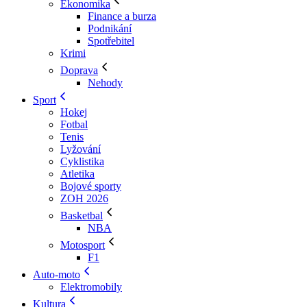
Ekonomika
Finance a burza
Podnikání
Spotřebitel
Krimi
Doprava
Nehody
Sport
Hokej
Fotbal
Tenis
Lyžování
Cyklistika
Atletika
Bojové sporty
ZOH 2026
Basketbal
NBA
Motosport
F1
Auto-moto
Elektromobily
Kultura