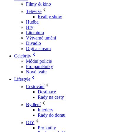
Filmy & kino
Televize
Reality show
Hudba
Hry
Literatura
Výtvarné umění
Divadlo
Digi a stream
Celebrity
Módní policie
Pro pamětníky
Nové tváře
Lifestyle
Cestování
Destinace
Rady na cesty
Bydlení
Interiery
Rady do domu
DIY
Pro kutily