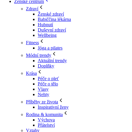
Ženské centrum
Zdraví
Ženské zdraví
Babiččina lékárna
Hubnutí
Duševní zdraví
Wellbeing
Fitness
Jóga a pilates
Módní trendy
Aktuální trendy
Doplňky
Krása
Péče o pleť
Péče o tělo
Vlasy
Nehty
Příběhy ze života
Inspirativní ženy
Rodina & komunita
Výchova
Přátelství
Vztahy