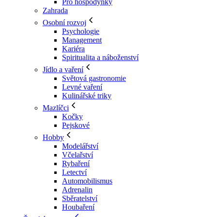
Pro hospodyňky
Zahrada
Osobní rozvoj
Psychologie
Management
Kariéra
Spiritualita a náboženství
Jídlo a vaření
Světová gastronomie
Levné vaření
Kulinářské triky
Mazlíčci
Kočky
Pejskové
Hobby
Modelářství
Včelařství
Rybaření
Letectví
Automobilismus
Adrenalin
Sběratelství
Houbaření