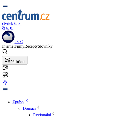
čtvrtek 6. 8.
čt 6. 8.
28°C
Internet
Firmy
Recepty
Slovníky
Přihlášení
Zprávy
Domácí
Regionální