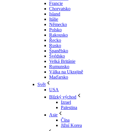
Francie
Chorvatsko
Island
Itálie
Německo
Polsko
Rakousko
Řecko
Rusko
Španělsko
Švédsko
Velká Británie
Rumunsko
Válka na Ukrajině
Maďarsko
Svět
USA
Blízký východ
Izrael
Palestina
Asie
Čína
Jižní Korea