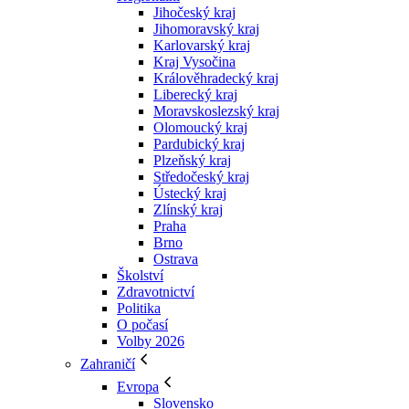
Jihočeský kraj
Jihomoravský kraj
Karlovarský kraj
Kraj Vysočina
Králověhradecký kraj
Liberecký kraj
Moravskoslezský kraj
Olomoucký kraj
Pardubický kraj
Plzeňský kraj
Středočeský kraj
Ústecký kraj
Zlínský kraj
Praha
Brno
Ostrava
Školství
Zdravotnictví
Politika
O počasí
Volby 2026
Zahraničí
Evropa
Slovensko