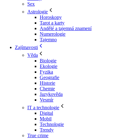
Sex
Astrologie
Horoskopy
Tarot a karty
Andělé a tajemná znamení
Numerologie
Tajemno
Zajímavosti
Věda
Biologie
Ekologie
Fyzika
Geografie
Historie
Chemie
Jazykověda
Vesmír
IT a technologie
Digital
Mobil
Technologie
Trendy
True crime