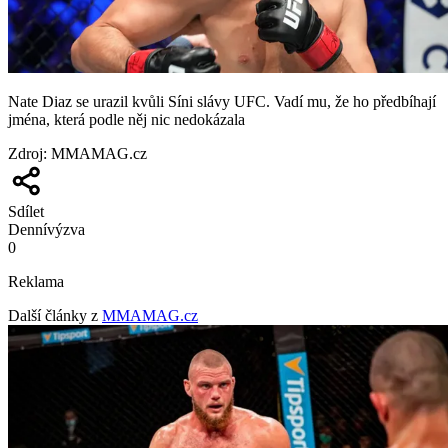
Nate Diaz se urazil kvůli Síni slávy UFC. Vadí mu, že ho předbíhají
jména, která podle něj nic nedokázala
Zdroj
:
MMAMAG.cz
Sdílet
Denní
výzva
0
Reklama
Další články z
MMAMAG.cz