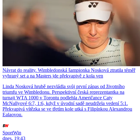
Návrat do reality. Wimbledonská šampionka Nosková ztratila téměř
vyhraný set a na Masters jde překvapivě z kola ven
Linda Nosková hrubě nezvládla svůj první zápas od životního
triumfu ve Wimbledonu. Perspektivní česká reprezentantka na
turnaji WTA 1000 v Torontu podlehla Američance Caty
McNallyové 6:7, 1:6, když v úvodní sadě neudržela vedení 5:1.
Překvapivá vítězka se ve třetím kole utká s Filipínkou Alexandrou
Ealaovou.
SportWin
dnes, 19:43