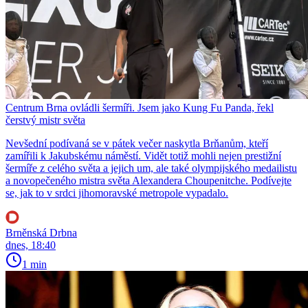
Centrum Brna ovládli šermíři. Jsem jako Kung Fu Panda, řekl
čerstvý mistr světa
Nevšední podívaná se v pátek večer naskytla Brňanům, kteří
zamířili k Jakubskému náměstí. Vidět totiž mohli nejen prestižní
šermíře z celého světa a jejich um, ale také olympijského medailistu
a novopečeného mistra světa Alexandera Choupenitche. Podívejte
se, jak to v srdci jihomoravské metropole vypadalo.
Brněnská Drbna
dnes, 18:40
1 min