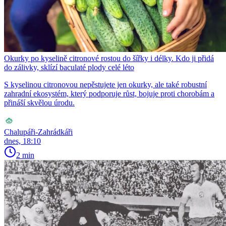
Okurky po kyselině citronové rostou do šířky i délky. Kdo ji přidá
do zálivky, sklízí baculaté plody celé léto
S kyselinou citronovou nepěstujete jen okurky, ale také robustní
zahradní ekosystém, který podporuje růst, bojuje proti chorobám a
přináší skvělou úrodu.
Chalupáři-Zahrádkáři
dnes, 18:10
2 min