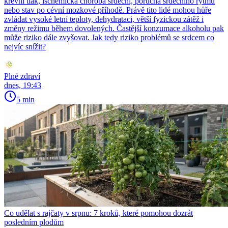
krevní tlak, ischemická choroba srdeční, porucha srdečního rytmu
nebo stav po cévní mozkové příhodě. Právě tito lidé mohou hůře
zvládat vysoké letní teploty, dehydrataci, větší fyzickou zátěž i
změny režimu během dovolených. Častější konzumace alkoholu pak
může riziko dále zvyšovat. Jak tedy riziko problémů se srdcem co
nejvíc snížit?
Plné zdraví
dnes, 19:43
5 min
Co udělat s rajčaty v srpnu: 7 kroků, které pomohou dozrát
posledním plodům