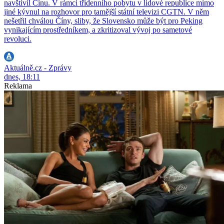
navštívil Čínu. V rámci třídenního pobytu v lidové republice mimo
jiné kývnul na rozhovor pro tamější státní televizi CGTN. V něm
nešetřil chválou Číny, sliby, že Slovensko může být pro Peking
vynikajícím prostředníkem, a zkritizoval vývoj po sametové
revoluci.
Aktuálně.cz - Zprávy
dnes, 18:11
Reklama