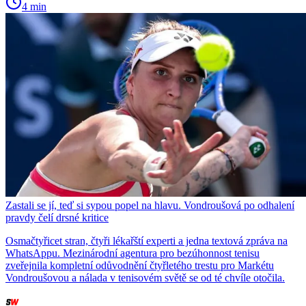
4 min
Zastali se jí, teď si sypou popel na hlavu. Vondroušová po odhalení
pravdy čelí drsné kritice
Osmačtyřicet stran, čtyři lékařští experti a jedna textová zpráva na
WhatsAppu. Mezinárodní agentura pro bezúhonnost tenisu
zveřejnila kompletní odůvodnění čtyřletého trestu pro Markétu
Vondroušovou a nálada v tenisovém světě se od té chvíle otočila.