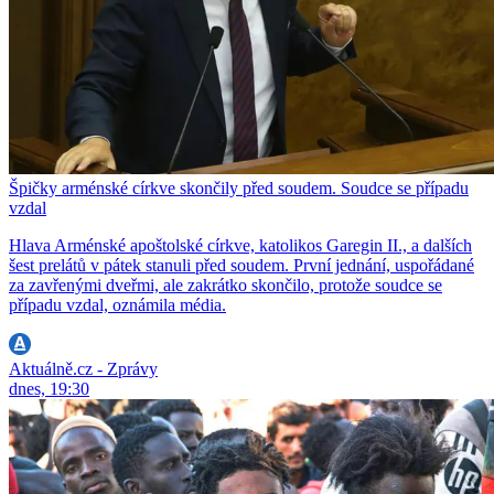
Špičky arménské církve skončily před soudem. Soudce se případu
vzdal
Hlava Arménské apoštolské církve, katolikos Garegin II., a dalších
šest prelátů v pátek stanuli před soudem. První jednání, uspořádané
za zavřenými dveřmi, ale zakrátko skončilo, protože soudce se
případu vzdal, oznámila média.
Aktuálně.cz - Zprávy
dnes, 19:30