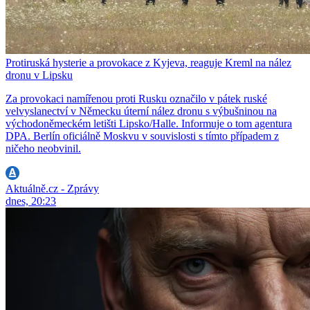
Protiruská hysterie a provokace z Kyjeva, reaguje Kreml na nález
dronu v Lipsku
Za provokaci namířenou proti Rusku označilo v pátek ruské
velvyslanectví v Německu úterní nález dronu s výbušninou na
východoněmeckém letišti Lipsko/Halle. Informuje o tom agentura
DPA. Berlín oficiálně Moskvu v souvislosti s tímto případem z
ničeho neobvinil.
Aktuálně.cz - Zprávy
dnes, 20:23