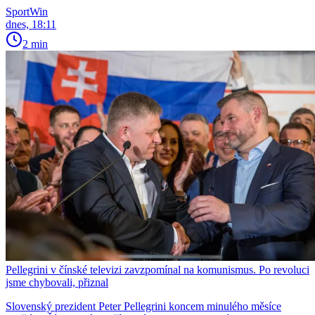
SportWin
dnes, 18:11
2 min
Pellegrini v čínské televizi zavzpomínal na komunismus. Po revoluci
jsme chybovali, přiznal
Slovenský prezident Peter Pellegrini koncem minulého měsíce