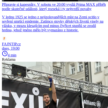
Připravte si kapesníky. V sobotu ve 20:00 vysílá Prima MAX příběh
podle skutečné události, který rozseká i ty nejtvrdší povahy
V lednu 1925 se jedno z nejizolovanějších míst na Zemi ocitlo v
sevření smrtící epidemie. Zatímco stovky dětských životů visely na
vlásku, v mrazu klesajícím pod minus čtyřicet stupňů se zrodil
hrdina, jehož jméno mělo být vymazáno z historie.
FAJNTIP.cz
dnes, 19:00
4 min
Reklama