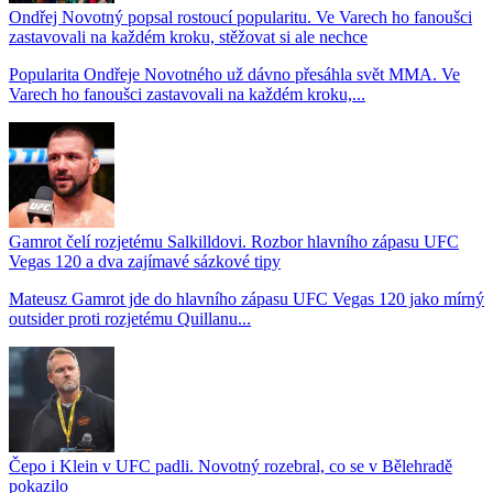
Ondřej Novotný popsal rostoucí popularitu. Ve Varech ho fanoušci
zastavovali na každém kroku, stěžovat si ale nechce
Popularita Ondřeje Novotného už dávno přesáhla svět MMA. Ve
Varech ho fanoušci zastavovali na každém kroku,...
Gamrot čelí rozjetému Salkilldovi. Rozbor hlavního zápasu UFC
Vegas 120 a dva zajímavé sázkové tipy
Mateusz Gamrot jde do hlavního zápasu UFC Vegas 120 jako mírný
outsider proti rozjetému Quillanu...
Čepo i Klein v UFC padli. Novotný rozebral, co se v Bělehradě
pokazilo