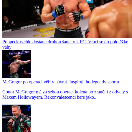
Poppeck rychle dostane druhou šanci v UFC. Vrací se do polotěžké
váhy
McGregor po operaci věří v návrat. Inspirují ho legendy sportu
Conor McGregor má za sebou operaci kolena po zranění z odvety s
Maxem Hollowayem. Rekonvalescenci bere jako...