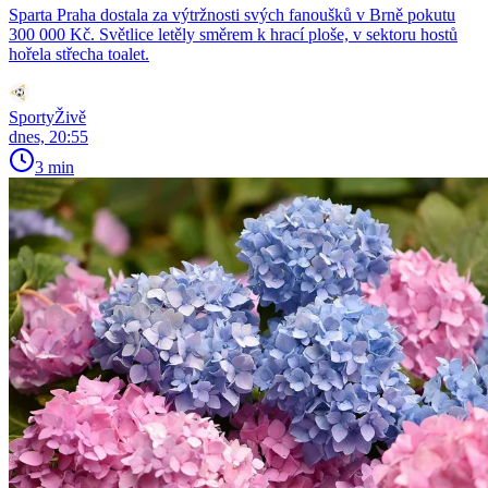
Sparta Praha dostala za výtržnosti svých fanoušků v Brně pokutu
300 000 Kč. Světlice letěly směrem k hrací ploše, v sektoru hostů
hořela střecha toalet.
SportyŽivě
dnes, 20:55
3 min