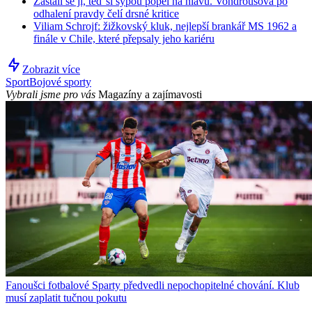
Zastali se jí, teď si sypou popel na hlavu. Vondroušová po
odhalení pravdy čelí drsné kritice
Viliam Schrojf: žižkovský kluk, nejlepší brankář MS 1962 a
finále v Chile, které přepsaly jeho kariéru
Zobrazit více
Sport
Bojové sporty
Vybrali jsme pro vás
Magazíny a zajímavosti
Fanoušci fotbalové Sparty předvedli nepochopitelné chování. Klub
musí zaplatit tučnou pokutu