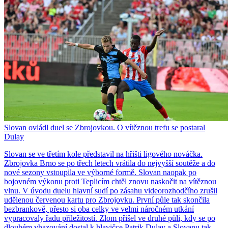
Slovan ovládl duel se Zbrojovkou. O vítěznou trefu se postaral
Dulay
Slovan se ve třetím kole představil na hřišti ligového nováčka.
Zbrojovka Brno se po třech letech vrátila do nejvyšší soutěže a do
nové sezony vstoupila ve výborné formě. Slovan naopak po
bojovném výkonu proti Teplicím chtěl znovu naskočit na vítěznou
vlnu. V úvodu duelu hlavní sudí po zásahu videorozhodčího zrušil
udělenou červenou kartu pro Zbrojovku. První půle tak skončila
bezbrankově, přesto si oba celky ve velmi náročném utkání
vypracovaly řadu příležitostí. Zlom přišel ve druhé půli, kdy se po
dlouhém vhazování dostal k hlavičce Patrik Dulay a Slovanu tak