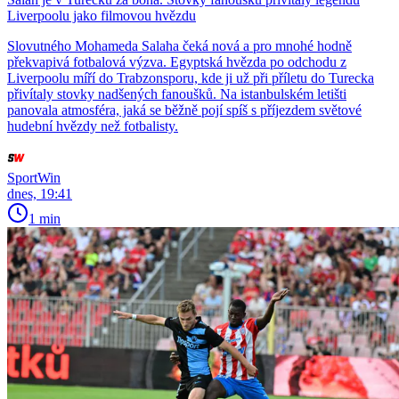
Liverpoolu jako filmovou hvězdu
Slovutného Mohameda Salaha čeká nová a pro mnohé hodně
překvapivá fotbalová výzva. Egyptská hvězda po odchodu z
Liverpoolu míří do Trabzonsporu, kde ji už při příletu do Turecka
přivítaly stovky nadšených fanoušků. Na istanbulském letišti
panovala atmosféra, jaká se běžně pojí spíš s příjezdem světové
hudební hvězdy než fotbalisty.
SportWin
dnes, 19:41
1 min