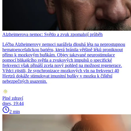
Alzheimerova nemoc: Světlo a zvuk zpomalují průběh
Léčba Alzheimerovy nemoci narážela dlouhá léta na neprostupnou
hematoencefalickou bariéru, která bránila většině léků proniknout
přímo k mozkovým buňkám. Objev takzvané neurostimulace
pomocí blikajícího světla a zvukových impulsů o specifické
frekvenci však přináší zcela nový pohled na možnost regenerace.
Vědci zjistili, že synchronizace mozkových vln na frekvenci 40
Hertzů dokáže stimulovat imunitní buňky v mozku k čištění
nebezpečných usazenin.
Plné zdraví
dnes, 19:44
2 min