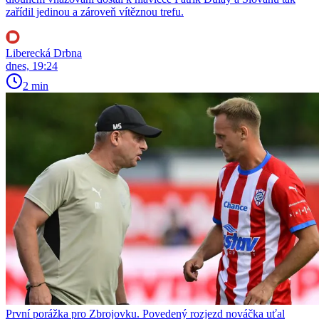
zařídil jedinou a zároveň vítěznou trefu.
Liberecká Drbna
dnes, 19:24
2 min
První porážka pro Zbrojovku. Povedený rozjezd nováčka uťal