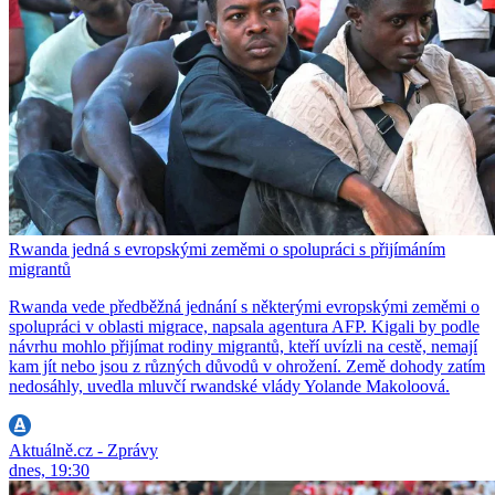
Rwanda jedná s evropskými zeměmi o spolupráci s přijímáním
migrantů
Rwanda vede předběžná jednání s některými evropskými zeměmi o
spolupráci v oblasti migrace, napsala agentura AFP. Kigali by podle
návrhu mohlo přijímat rodiny migrantů, kteří uvízli na cestě, nemají
kam jít nebo jsou z různých důvodů v ohrožení. Země dohody zatím
nedosáhly, uvedla mluvčí rwandské vlády Yolande Makoloová.
Aktuálně.cz - Zprávy
dnes, 19:30