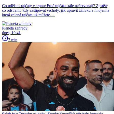
Co udělat s rajčaty v srpnu: Proč rajčata stále nečervenají? Zjistěte,
co odstranit, kdy zaštipovat vrcholy, jak upravit zálivku a hnojení a
která zelená rajčata už můžete …
Planeta zahrady
dnes, 19:41
7 min
Salah je v Turecku za boha. Stovky fanoušků přivítaly legendu