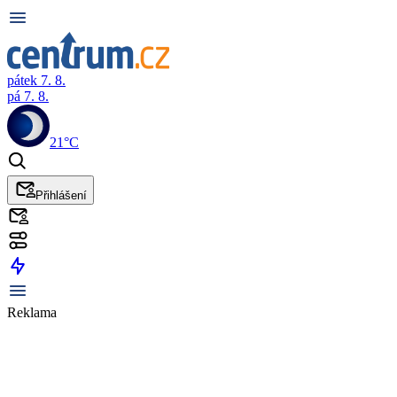
pátek 7. 8.
pá 7. 8.
21°C
Přihlášení
Reklama