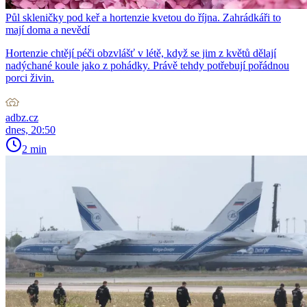
Půl skleničky pod keř a hortenzie kvetou do října. Zahrádkáři to
mají doma a nevědí
Hortenzie chtějí péči obzvlášť v létě, když se jim z květů dělají
nadýchané koule jako z pohádky. Právě tehdy potřebují pořádnou
porci živin.
adbz.cz
dnes, 20:50
2 min