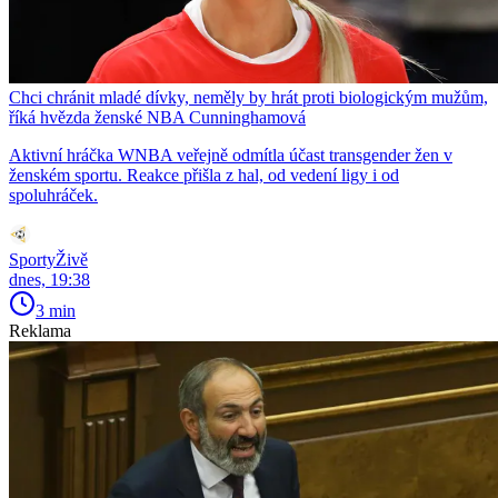
Chci chránit mladé dívky, neměly by hrát proti biologickým mužům,
říká hvězda ženské NBA Cunninghamová
Aktivní hráčka WNBA veřejně odmítla účast transgender žen v
ženském sportu. Reakce přišla z hal, od vedení ligy i od
spoluhráček.
SportyŽivě
dnes, 19:38
3 min
Reklama