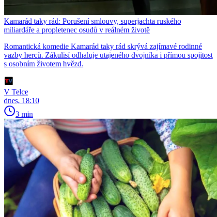
Kamarád taky rád: Porušení smlouvy, superjachta ruského
miliardáře a propletenec osudů v reálném životě
Romantická komedie Kamarád taky rád skrývá zajímavé rodinné
vazby herců. Zákulisí odhaluje utajeného dvojníka i přímou spojitost
s osobním životem hvězd.
V Telce
dnes, 18:10
3 min