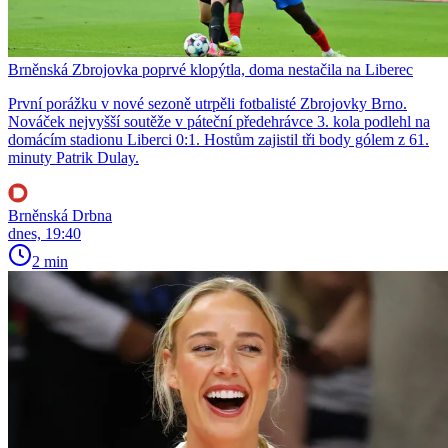
Brněnská Zbrojovka poprvé klopýtla, doma nestačila na Liberec
První porážku v nové sezoně utrpěli fotbalisté Zbrojovky Brno.
Nováček nejvyšší soutěže v páteční předehrávce 3. kola podlehl na
domácím stadionu Liberci 0:1. Hostům zajistil tři body gólem z 61.
minuty Patrik Dulay.
Brněnská Drbna
dnes, 19:40
2 min