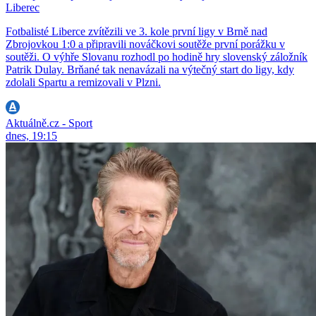
Liberec
Fotbalisté Liberce zvítězili ve 3. kole první ligy v Brně nad
Zbrojovkou 1:0 a připravili nováčkovi soutěže první porážku v
soutěži. O výhře Slovanu rozhodl po hodině hry slovenský záložník
Patrik Dulay. Brňané tak nenavázali na výtečný start do ligy, kdy
zdolali Spartu a remizovali v Plzni.
Aktuálně.cz - Sport
dnes, 19:15