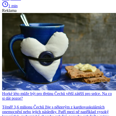
1 min
Reklama
Horké léto může být pro třetinu Čechů větší zátěží pro srdce. Na co
si dát pozor?
Téměř 3,6 milionu Čechů žije s některým z kardiovaskulárních
onemocnění nebo jejich následky. Patří mezi ně například vysoký