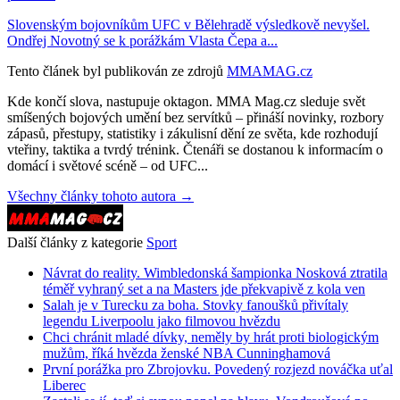
Slovenským bojovníkům UFC v Bělehradě výsledkově nevyšel.
Ondřej Novotný se k porážkám Vlasta Čepa a...
Tento článek byl publikován ze zdrojů
MMAMAG.cz
Kde končí slova, nastupuje oktagon. MMA Mag.cz sleduje svět
smíšených bojových umění bez servítků – přináší novinky, rozbory
zápasů, přestupy, statistiky i zákulisní dění ze světa, kde rozhodují
vteřiny, taktika a tvrdý trénink. Čtenáři se dostanou k informacím o
domácí i světové scéně – od UFC...
Všechny články tohoto autora →
Další články z kategorie
Sport
Návrat do reality. Wimbledonská šampionka Nosková ztratila
téměř vyhraný set a na Masters jde překvapivě z kola ven
Salah je v Turecku za boha. Stovky fanoušků přivítaly
legendu Liverpoolu jako filmovou hvězdu
Chci chránit mladé dívky, neměly by hrát proti biologickým
mužům, říká hvězda ženské NBA Cunninghamová
První porážka pro Zbrojovku. Povedený rozjezd nováčka uťal
Liberec