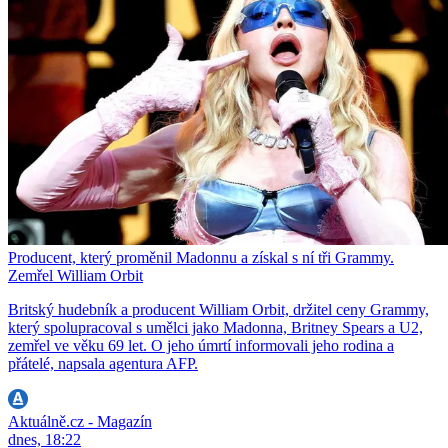
Producent, který proměnil Madonnu a získal s ní tři Grammy.
Zemřel William Orbit
Britský hudebník a producent William Orbit, držitel ceny Grammy,
který spolupracoval s umělci jako Madonna, Britney Spears a U2,
zemřel ve věku 69 let. O jeho úmrtí informovali jeho rodina a
přátelé, napsala agentura AFP.
Aktuálně.cz - Magazín
dnes, 18:22