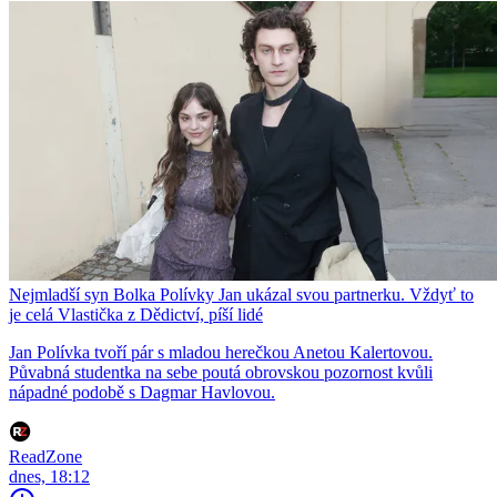
Nejmladší syn Bolka Polívky Jan ukázal svou partnerku. Vždyť to
je celá Vlastička z Dědictví, píší lidé
Jan Polívka tvoří pár s mladou herečkou Anetou Kalertovou.
Půvabná studentka na sebe poutá obrovskou pozornost kvůli
nápadné podobě s Dagmar Havlovou.
ReadZone
dnes, 18:12