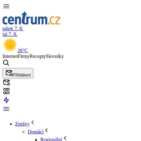
pátek 7. 8.
pá 7. 8.
26°C
Internet
Firmy
Recepty
Slovníky
Přihlášení
Zprávy
Domácí
Regionální