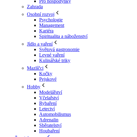
Pro hospodyňky
Zahrada
Osobní rozvoj
Psychologie
Management
Kariéra
Spiritualita a náboženství
Jídlo a vaření
Světová gastronomie
Levné vaření
Kulinářské triky
Mazlíčci
Kočky
Pejskové
Hobby
Modelářství
Včelařství
Rybaření
Letectví
Automobilismus
Adrenalin
Sběratelství
Houbaření