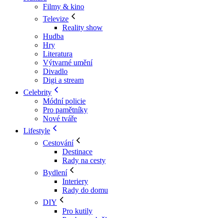
Filmy & kino
Televize
Reality show
Hudba
Hry
Literatura
Výtvarné umění
Divadlo
Digi a stream
Celebrity
Módní policie
Pro pamětníky
Nové tváře
Lifestyle
Cestování
Destinace
Rady na cesty
Bydlení
Interiery
Rady do domu
DIY
Pro kutily