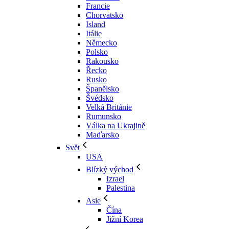
Francie
Chorvatsko
Island
Itálie
Německo
Polsko
Rakousko
Řecko
Rusko
Španělsko
Švédsko
Velká Británie
Rumunsko
Válka na Ukrajině
Maďarsko
Svět
USA
Blízký východ
Izrael
Palestina
Asie
Čína
Jižní Korea