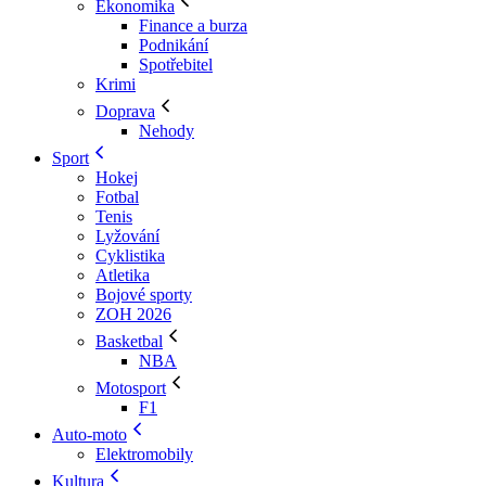
Ekonomika
Finance a burza
Podnikání
Spotřebitel
Krimi
Doprava
Nehody
Sport
Hokej
Fotbal
Tenis
Lyžování
Cyklistika
Atletika
Bojové sporty
ZOH 2026
Basketbal
NBA
Motosport
F1
Auto-moto
Elektromobily
Kultura