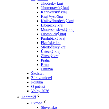
Jihočeský kraj
Jihomoravský kraj
Karlovarský kraj
Kraj Vysočina
Králověhradecký kraj
Liberecký kraj
Moravskoslezský kraj
Olomoucký kraj
Pardubický kraj
Plzeňský kraj
Středočeský kraj
Ústecký kraj
Zlínský kraj
Praha
Brno
Ostrava
Školství
Zdravotnictví
Politika
O počasí
Volby 2026
Zahraničí
Evropa
Slovensko