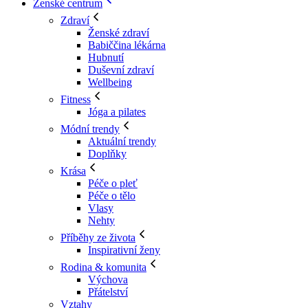
Ženské centrum
Zdraví
Ženské zdraví
Babiččina lékárna
Hubnutí
Duševní zdraví
Wellbeing
Fitness
Jóga a pilates
Módní trendy
Aktuální trendy
Doplňky
Krása
Péče o pleť
Péče o tělo
Vlasy
Nehty
Příběhy ze života
Inspirativní ženy
Rodina & komunita
Výchova
Přátelství
Vztahy