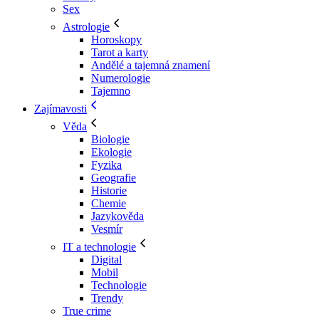
Sex
Astrologie
Horoskopy
Tarot a karty
Andělé a tajemná znamení
Numerologie
Tajemno
Zajímavosti
Věda
Biologie
Ekologie
Fyzika
Geografie
Historie
Chemie
Jazykověda
Vesmír
IT a technologie
Digital
Mobil
Technologie
Trendy
True crime