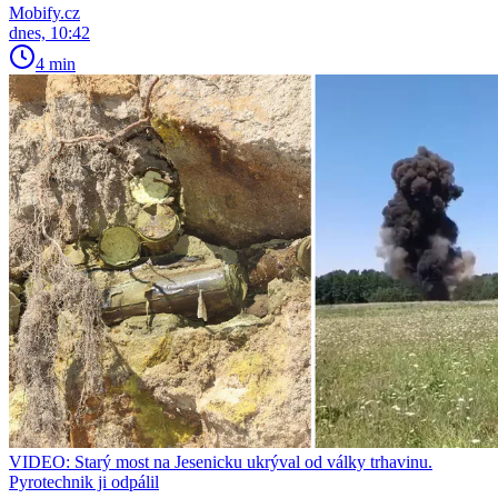
Mobify.cz
dnes, 10:42
4 min
VIDEO: Starý most na Jesenicku ukrýval od války trhavinu.
Pyrotechnik ji odpálil