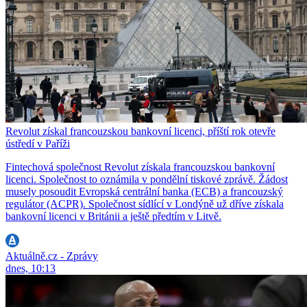
Revolut získal francouzskou bankovní licenci, příští rok otevře
ústředí v Paříži
Fintechová společnost Revolut získala francouzskou bankovní
licenci. Společnost to oznámila v pondělní tiskové zprávě. Žádost
musely posoudit Evropská centrální banka (ECB) a francouzský
regulátor (ACPR). Společnost sídlící v Londýně už dříve získala
bankovní licenci v Británii a ještě předtím v Litvě.
Aktuálně.cz - Zprávy
dnes, 10:13