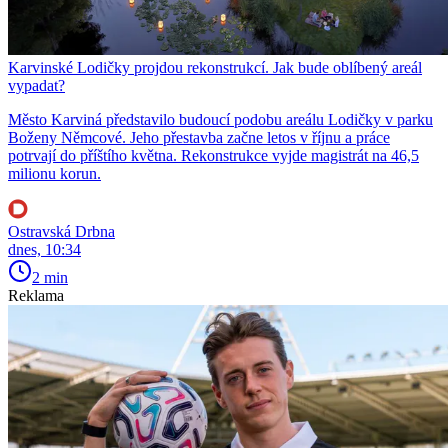
Karvinské Lodičky projdou rekonstrukcí. Jak bude oblíbený areál
vypadat?
Město Karviná představilo budoucí podobu areálu Lodičky v parku
Boženy Němcové. Jeho přestavba začne letos v říjnu a práce
potrvají do příštího května. Rekonstrukce vyjde magistrát na 46,5
milionu korun.
Ostravská Drbna
dnes, 10:34
2 min
Reklama