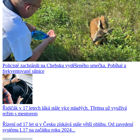
Policisté zachránili na Chebsku vyděšeného srnečka. Pobíhal u
frekventované silnice
Řidičák v 17 letech láká stále více mladých. Třetina už využívá
režim s mentorem
Řízení od 17 let si v Česku získává stále větší oblibu. Od zavedení
systému L17 na začátku roku 2024...