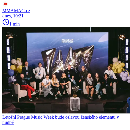
MMAMAG.cz
dnes, 10:21
1 min
Letošní Prague Music Week bude oslavou ženského elementu v
hudbě