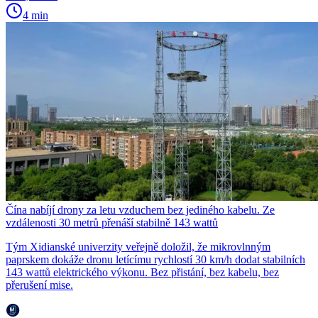
4 min
Čína nabíjí drony za letu vzduchem bez jediného kabelu. Ze
vzdálenosti 30 metrů přenáší stabilně 143 wattů
Tým Xidianské univerzity veřejně doložil, že mikrovlnným
paprskem dokáže dronu letícímu rychlostí 30 km/h dodat stabilních
143 wattů elektrického výkonu. Bez přistání, bez kabelu, bez
přerušení mise.