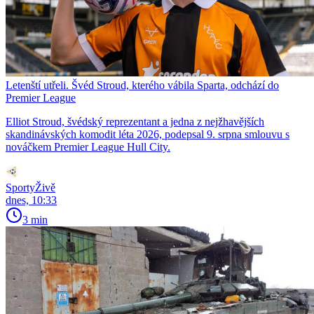
Letenští utřeli. Švéd Stroud, kterého vábila Sparta, odchází do
Premier League
Elliot Stroud, švédský reprezentant a jedna z nejžhavějších
skandinávských komodit léta 2026, podepsal 9. srpna smlouvu s
nováčkem Premier League Hull City.
SportyŽivě
dnes, 10:33
3 min