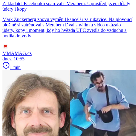
Zakladatel Facebooku sparoval s Merabem. Uprostřed jezera létaly
údery i kopy
Mark Zuckerberg znovu vyměnil kancelář za rukavice. Na plovoucí
plošině si zatrénoval s Merabem Dvalishvilim a video ukázalo
údery, kopy i moment, kdy ho hvězda UFC zvedla do vzduchu a
hodila do vody.
MMAMAG.cz
dnes, 10:55
1 min