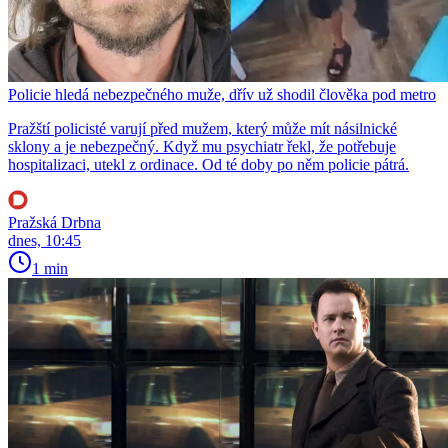
Policie hledá nebezpečného muže, dřív už shodil člověka pod metro
Pražští policisté varují před mužem, který může mít násilnické
sklony a je nebezpečný. Když mu psychiatr řekl, že potřebuje
hospitalizaci, utekl z ordinace. Od té doby po něm policie pátrá.
Pražská Drbna
dnes, 10:45
1 min