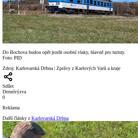
Do Bochova budou opět jezdit osobní vlaky, hlavně pro turisty.
Foto: PID
Zdroj
:
Karlovarská Drbna | Zprávy z Karlových Varů a kraje
Sdílet
Denní
výzva
0
Reklama
Další články z
Karlovarská Drbna