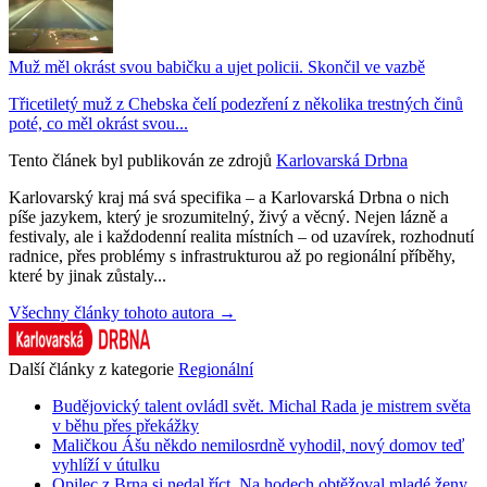
Muž měl okrást svou babičku a ujet policii. Skončil ve vazbě
Třicetiletý muž z Chebska čelí podezření z několika trestných činů
poté, co měl okrást svou...
Tento článek byl publikován ze zdrojů
Karlovarská Drbna
Karlovarský kraj má svá specifika – a Karlovarská Drbna o nich
píše jazykem, který je srozumitelný, živý a věcný. Nejen lázně a
festivaly, ale i každodenní realita místních – od uzavírek, rozhodnutí
radnice, přes problémy s infrastrukturou až po regionální příběhy,
které by jinak zůstaly...
Všechny články tohoto autora →
Další články z kategorie
Regionální
Budějovický talent ovládl svět. Michal Rada je mistrem světa
v běhu přes překážky
Maličkou Ášu někdo nemilosrdně vyhodil, nový domov teď
vyhlíží v útulku
Opilec z Brna si nedal říct. Na hodech obtěžoval mladé ženy