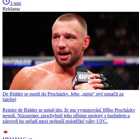
3 min
Reklama
De Ridder se pustil do Procházky. Jeho „ninja“ styl označil za
falešný
Reinier de Ridder se netají tím, že mu vystupování Jiřího Procházky
nesedí. Nizozemec zpochybnil jeho přístup spojený s bushidem a
zároveň ho neřadí mezi nejlepší polotěžké váhy UFC.