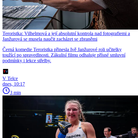
Teroristka: Vilhelmová a její absolutní kontrola nad fotografiemi a
Janžurová se musela naučit zacházet se zbraněmi
Černá komedie Teroristka přinesla Ivě Janžurové roli učitelky
toužící po spravedlnosti. Zákulisí filmu odhaluje přísné smluvní
podmínky i lekce střelby.
V Telce
dnes, 10:17
3 min