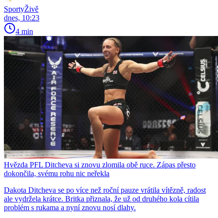
SportyŽivě
dnes, 10:23
4 min
Hvězda PFL Ditcheva si znovu zlomila obě ruce. Zápas přesto
dokončila, svému rohu nic neřekla
Dakota Ditcheva se po více než roční pauze vrátila vítězně, radost
ale vydržela krátce. Britka přiznala, že už od druhého kola cítila
problém s rukama a nyní znovu nosí dlahy.