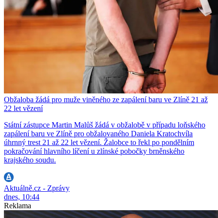
Obžaloba žádá pro muže viněného ze zapálení baru ve Zlíně 21 až
22 let vězení
Státní zástupce Martin Malůš žádá v obžalobě v případu loňského
zapálení baru ve Zlíně pro obžalovaného Daniela Kratochvíla
úhrnný trest 21 až 22 let vězení. Žalobce to řekl po pondělním
pokračování hlavního líčení u zlínské pobočky brněnského
krajského soudu.
Aktuálně.cz - Zprávy
dnes, 10:44
Reklama