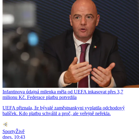
Infantinova údajná milenka měla od UEFA inkasovat přes 3,7
milionu Kč. Federace platbu potvrdila
UEFA přiznala, že bývalé zaměstnankyni vyplatila odchodový
balíček. Kdo platbu schválil a proč, ale veřejně neřekla.
SportyŽivě
dnes, 10:43