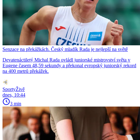
Senzace na překážkách. Český mladík Rada je nejlepší na světě
Devatenáctiletý Michal Rada ovládl juniorské mistrovství světa v
Eugene časem 48,59 sekundy a překonal evropský juniorský rekord
na 400 metrů překážek.
SportyŽivě
dnes, 10:44
3 min