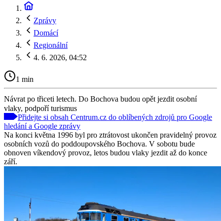
Zprávy
Domácí
Regionální
4. 6. 2026, 04:52
1 min
Návrat po třiceti letech. Do Bochova budou opět jezdit osobní
vlaky, podpoří turismus
Přidejte si obsah Centrum.cz do oblíbených zdrojů pro Google
hledání a Google zprávy
Na konci května 1996 byl pro ztrátovost ukončen pravidelný provoz
osobních vozů do poddoupovského Bochova. V sobotu bude
obnoven víkendový provoz, letos budou vlaky jezdit až do konce
září.