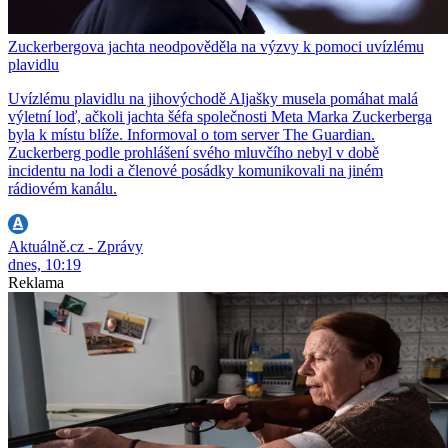
Zuckerbergova jachta neodpověděla na výzvy k pomoci uvízlému
plavidlu
Uvízlému plavidlu na jihovýchodě Aljašky musela pomáhat malá
výletní loď, ačkoli jachta šéfa společnosti Meta Marka Zuckerberga
byla k místu blíže. Informoval o tom server The Guardian.
Zuckerberg podle prohlášení svého mluvčího nebyl v době
incidentu na lodi a členové posádky komunikovali na jiném
rádiovém kanálu.
Aktuálně.cz - Zprávy
dnes, 10:19
Reklama