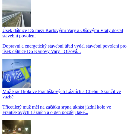
Úsek dálnice D6 mezi Karlovými Vary a Olšovými Vraty dostal
stavební povolení
Dopravní a energetický stavební úřad vydal stavební povolení pro
úsek dálnice D6 Karlovy Vary - Olšová...
Muž kradl kola ve Františkových Lázních a Chebu. Skončil ve
vazbě
Třicetiletý muž měl na začátku srpna ukrást jízdní kolo ve
Františkových Lázních a o den později také...