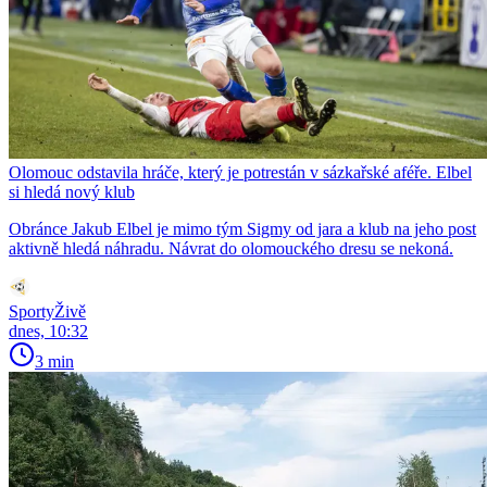
Olomouc odstavila hráče, který je potrestán v sázkařské aféře. Elbel
si hledá nový klub
Obránce Jakub Elbel je mimo tým Sigmy od jara a klub na jeho post
aktivně hledá náhradu. Návrat do olomouckého dresu se nekoná.
SportyŽivě
dnes, 10:32
3 min