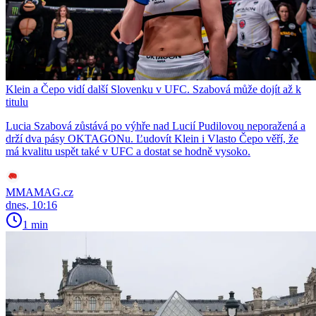
Klein a Čepo vidí další Slovenku v UFC. Szabová může dojít až k
titulu
Lucia Szabová zůstává po výhře nad Lucií Pudilovou neporažená a
drží dva pásy OKTAGONu. Ľudovít Klein i Vlasto Čepo věří, že
má kvalitu uspět také v UFC a dostat se hodně vysoko.
MMAMAG.cz
dnes, 10:16
1 min