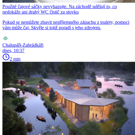
Použité čajové sáčky nevyhazujte. Na záchodě udělají to, co
nedokáže ani drahý WC čistič za stovku
Pokud se nemůžete zbavit nepříjemného zápachu z toalety, pomoci
vám může čaj. Skvěle si totiž poradí s jeho zdrojem.
Chalupáři-Zahrádkáři
dnes, 10:37
2 min