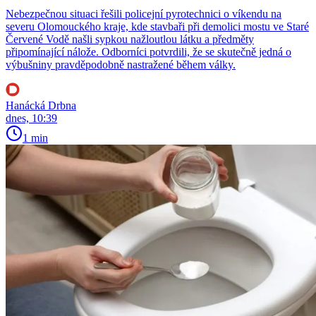
Nebezpečnou situaci řešili policejní pyrotechnici o víkendu na
severu Olomouckého kraje, kde stavbaři při demolici mostu ve Staré
Červené Vodě našli sypkou nažloutlou látku a předměty
připomínající nálože. Odborníci potvrdili, že se skutečně jedná o
výbušniny pravděpodobně nastražené během války.
Hanácká Drbna
dnes, 10:39
1 min