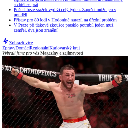
a chtěl se prát
Počasí beze srážek vydrží celý týden. Zapršet může jen v
pondělí
Přístav pro 80 lodí v Hodoníně narazil na úřední problém
V Praze při tlakové zkoušce prasklo potrubí, jeden muž
zemřel, dva jsou zranění
Zobrazit více
Zprávy
Domácí
Regionální
Karlovarský kraj
Vybrali jsme pro vás
Magazíny a zajímavosti