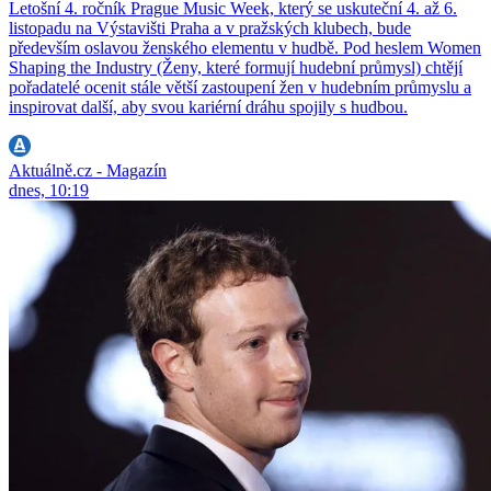
Letošní 4. ročník Prague Music Week, který se uskuteční 4. až 6.
listopadu na Výstavišti Praha a v pražských klubech, bude
především oslavou ženského elementu v hudbě. Pod heslem Women
Shaping the Industry (Ženy, které formují hudební průmysl) chtějí
pořadatelé ocenit stále větší zastoupení žen v hudebním průmyslu a
inspirovat další, aby svou kariérní dráhu spojily s hudbou.
Aktuálně.cz - Magazín
dnes, 10:19