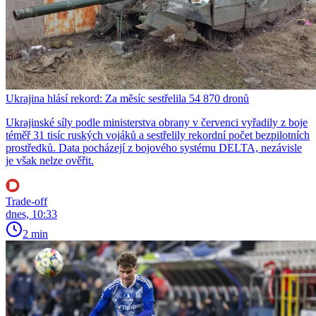
Ukrajina hlásí rekord: Za měsíc sestřelila 54 870 dronů
Ukrajinské síly podle ministerstva obrany v červenci vyřadily z boje
téměř 31 tisíc ruských vojáků a sestřelily rekordní počet bezpilotních
prostředků. Data pocházejí z bojového systému DELTA, nezávisle
je však nelze ověřit.
Trade-off
dnes, 10:33
2 min