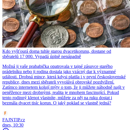
Kdo vyšťourá doma tuhle starou dvacetikorunu, dostane od
sběratelů 17 000. Vypadá úplně nenápadně
Možná ji vaše prababička opatrovala v tajné zásuvce starého
prádelníku nebo ji rodina dostala jako vzácný dar k významné
události. Drobná mince, která kdysi platila i v první československé
republice, dnes mezi sběrateli vyvolává obrovské pozdvižení.
Zatímco internetem kolují mýty o tom, že ji můžete náhodně najít v
peněžence mezi drobnými, realita je mnohem fascinující. Pokud
tento rodinný klenot vlastníte, můžete za něj na ruku dostat i
bezmála dvacet tisíc korun. O jaký poklad se vlastně jedná?
FAJNTIP.cz
dnes, 10:30