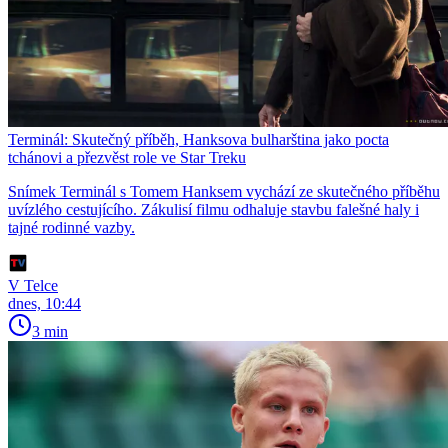
Terminál: Skutečný příběh, Hanksova bulharština jako pocta
tchánovi a přezvěst role ve Star Treku
Snímek Terminál s Tomem Hanksem vychází ze skutečného příběhu
uvízlého cestujícího. Zákulisí filmu odhaluje stavbu falešné haly i
tajné rodinné vazby.
V Telce
dnes, 10:44
3 min