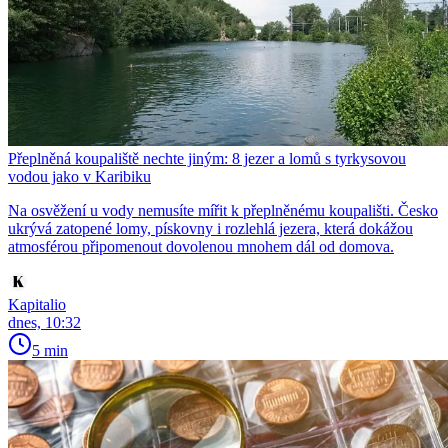
Přeplněná koupaliště nechte jiným: 8 jezer a lomů s tyrkysovou
vodou jako v Karibiku
Na osvěžení u vody nemusíte mířit k přeplněnému koupališti. Česko
ukrývá zatopené lomy, pískovny i rozlehlá jezera, která dokážou
atmosférou připomenout dovolenou mnohem dál od domova.
Kapitalio
dnes, 10:32
5 min