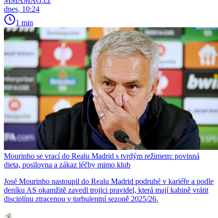
MMAMAG.cz
dnes, 10:24
1 min
Mourinho se vrací do Realu Madrid s tvrdým režimem: povinná
dieta, posilovna a zákaz léčby mimo klub
José Mourinho nastoupil do Realu Madrid podruhé v kariéře a podle
deníku AS okamžitě zavedl trojici pravidel, která mají kabině vrátit
disciplínu ztracenou v turbulentní sezoně 2025/26.