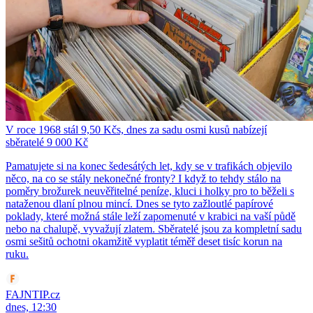
V roce 1968 stál 9,50 Kčs, dnes za sadu osmi kusů nabízejí
sběratelé 9 000 Kč
Pamatujete si na konec šedesátých let, kdy se v trafikách objevilo
něco, na co se stály nekonečné fronty? I když to tehdy stálo na
poměry brožurek neuvěřitelné peníze, kluci i holky pro to běželi s
nataženou dlaní plnou mincí. Dnes se tyto zažloutlé papírové
poklady, které možná stále leží zapomenuté v krabici na vaší půdě
nebo na chalupě, vyvažují zlatem. Sběratelé jsou za kompletní sadu
osmi sešitů ochotni okamžitě vyplatit téměř deset tisíc korun na
ruku.
FAJNTIP.cz
dnes, 12:30