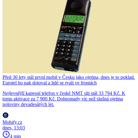
Před 30 lety stál první mobil v Česku jako ojetina, dnes je to poklad.
Eurotel ho pak dotoval a lidé se rvali ve frontách
Nejlevnější kapesní telefon v české NMT síti stál 33 794 Kč. K
tomu aktivace za 7 900 Kč. Dohromady víc než slušná ojetina
poloviny devadesátých let.
Mobify.cz
dnes, 13:03
4 min