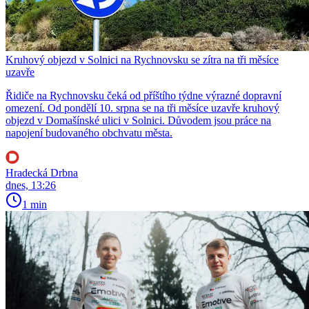
Kruhový objezd v Solnici na Rychnovsku se zítra na tři měsíce
uzavře
Řidiče na Rychnovsku čeká od příštího týdne výrazné dopravní
omezení. Od pondělí 10. srpna se na tři měsíce uzavře kruhový
objezd v Domašínské ulici v Solnici. Důvodem jsou práce na
napojení budovaného obchvatu města.
Hradecká Drbna
dnes, 13:26
1 min