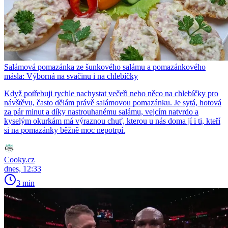
Salámová pomazánka ze šunkového salámu a pomazánkového
másla: Výborná na svačinu i na chlebíčky
Když potřebuji rychle nachystat večeři nebo něco na chlebíčky pro
návštěvu, často dělám právě salámovou pomazánku. Je sytá, hotová
za pár minut a díky nastrouhanému salámu, vejcím natvrdo a
kyselým okurkám má výraznou chuť, kterou u nás doma jí i ti, kteří
si na pomazánky běžně moc nepotrpí.
Cooky.cz
dnes, 12:33
3 min