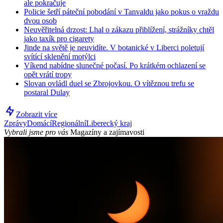
ale pokračuje
Policie šetří páteční pobodání v Tanvaldu jako pokus o vraždu
dvou osob
Neuvěřitelná drzost: Lhal o zákazu přiblížení, strážníky chtěl
jako taxík pro cigarety
Jinde na světě je neuvidíte. V botanické v Liberci poletují
svítící sklenění motýlci
Víkend nabídne slunečné počasí. Po krátkém ochlazení se
opět vrátí tropy
Slovan ovládl duel se Zbrojovkou. O vítěznou trefu se
postaral Dulay
Zobrazit více
Zprávy
Domácí
Regionální
Liberecký kraj
Vybrali jsme pro vás
Magazíny a zajímavosti