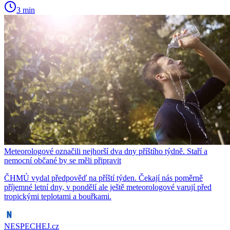
3 min
Meteorologové označili nejhorší dva dny příštího týdně. Staří a
nemocní občané by se měli připravit
ČHMÚ vydal předpověď na příští týden. Čekají nás poměrně
příjemné letní dny, v pondělí ale ještě meteorologové varují před
tropickými teplotami a bouřkami.
NESPECHEJ.cz