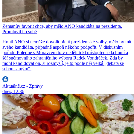
Zemanův favorit chce, aby mělo ANO kandidáta na prezidenta.
Promluvil i o sobě
Hnutí ANO si nemůže dovolit přejít prezidentské volby, mělo by mít
svého kandidáta, případně aspoň někoho podpořit. V diskusním
pořadu Poledne s Moravcem to v neděli řekl místopředseda hnutí a
šéf sněmovního zahraničního výboru Radek Vondráček. Zda by
mohl kandidovat on, si rozmyslí, je to podle něj velká „debata se
sebou samým“.
Aktuálně.cz - Zprávy
dnes, 12:36