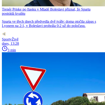
Trenér Priske po fiasku v Mladé Boleslavi přiznal, že Sparta
postrádá kvalitu
Sparta ve třech dnech předvedla dvě tváře: doma otočila zápas s
Lyonem na 2:1, v Boleslavi prohrála 0:2 už do poločasu.
SportyŽivě
dnes, 13:28
3 min