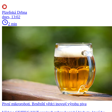
Plzeňská Drbna
dnes, 13:02
2 min
Pivní mikroroboti. Brněnští vědci inovují výrobu piva