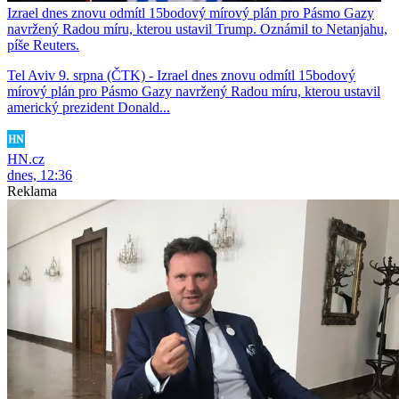
Izrael dnes znovu odmítl 15bodový mírový plán pro Pásmo Gazy
navržený Radou míru, kterou ustavil Trump. Oznámil to Netanjahu,
píše Reuters.
Tel Aviv 9. srpna (ČTK) - Izrael dnes znovu odmítl 15bodový
mírový plán pro Pásmo Gazy navržený Radou míru, kterou ustavil
americký prezident Donald...
HN.cz
dnes, 12:36
Reklama