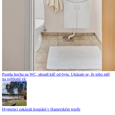
Pustila hocha na WC, ukradl klíč od bytu. Ukázalo se, že toho měl
na svědomí víc
Hygienici zakázali koupání v Hamerském jezeře