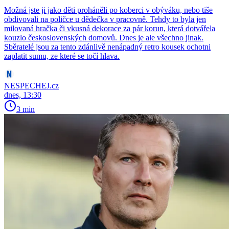
Možná jste ji jako děti proháněli po koberci v obýváku, nebo tiše
obdivovali na poličce u dědečka v pracovně. Tehdy to byla jen
milovaná hračka či vkusná dekorace za pár korun, která dotvářela
kouzlo československých domovů. Dnes je ale všechno jinak.
Sběratelé jsou za tento zdánlivě nenápadný retro kousek ochotni
zaplatit sumu, ze které se točí hlava.
NESPECHEJ.cz
dnes, 13:30
3 min