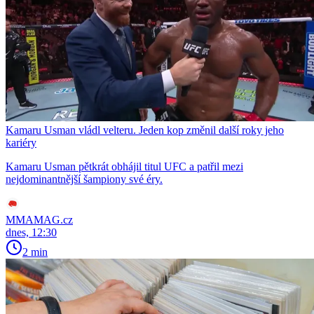
Kamaru Usman vládl velteru. Jeden kop změnil další roky jeho
kariéry
Kamaru Usman pětkrát obhájil titul UFC a patřil mezi
nejdominantnější šampiony své éry.
MMAMAG.cz
dnes, 12:30
2 min