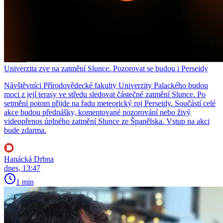
Univerzita zve na zatmění Slunce. Pozorovat se budou i Perseidy
Návštěvníci Přírodovědecké fakulty Univerzity Palackého budou
moci z její terasy ve středu sledovat částečné zatmění Slunce. Po
setmění potom přijde na řadu meteorický roj Perseidy. Součástí celé
akce budou přednášky, komentované pozorování nebo živý
videopřenos úplného zatmění Slunce ze Španělska. Vstup na akci
bude zdarma.
Hanácká Drbna
dnes, 13:47
1 min