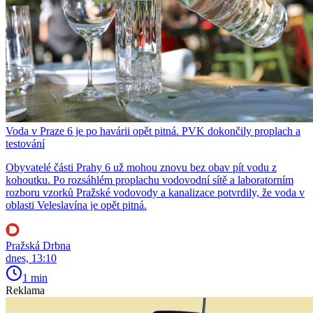
Voda v Praze 6 je po havárii opět pitná. PVK dokončily proplach a
testování
Obyvatelé části Prahy 6 už mohou znovu bez obav pít vodu z
kohoutku. Po rozsáhlém proplachu vodovodní sítě a laboratorním
rozboru vzorků Pražské vodovody a kanalizace potvrdily, že voda v
oblasti Veleslavína je opět pitná.
Pražská Drbna
dnes, 13:10
1 min
Reklama