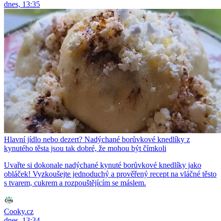
dnes, 13:35
Hlavní jídlo nebo dezert? Nadýchané borůvkové knedlíky z
kynutého těsta jsou tak dobré, že mohou být čímkoli
Uvařte si dokonale nadýchané kynuté borůvkové knedlíky jako
obláček! Vyzkoušejte jednoduchý a prověřený recept na vláčné těsto
s tvarem, cukrem a rozpouštějícím se máslem.
Cooky.cz
dnes, 13:34