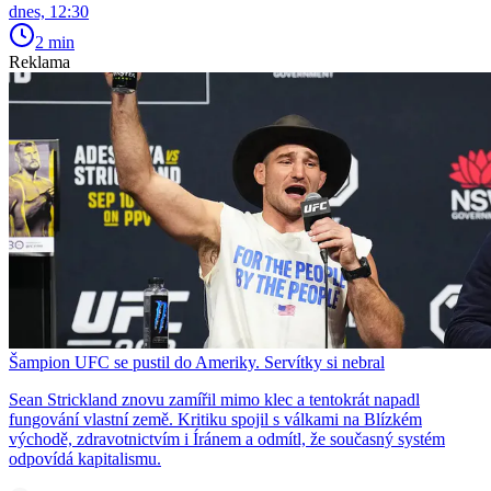
dnes, 12:30
2 min
Reklama
Šampion UFC se pustil do Ameriky. Servítky si nebral
Sean Strickland znovu zamířil mimo klec a tentokrát napadl
fungování vlastní země. Kritiku spojil s válkami na Blízkém
východě, zdravotnictvím i Íránem a odmítl, že současný systém
odpovídá kapitalismu.