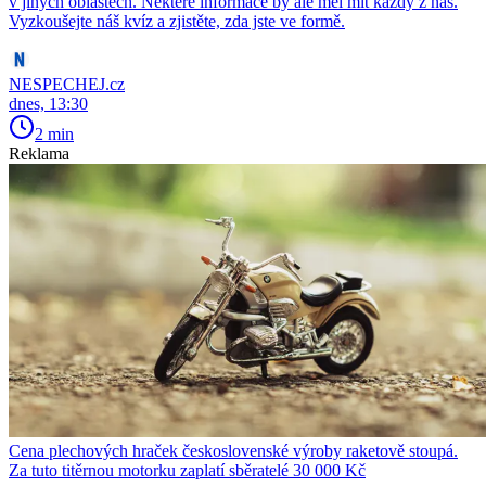
v jiných oblastech. Některé informace by ale měl mít každý z nás.
Vyzkoušejte náš kvíz a zjistěte, zda jste ve formě.
NESPECHEJ.cz
dnes, 13:30
2 min
Reklama
Cena plechových hraček československé výroby raketově stoupá.
Za tuto titěrnou motorku zaplatí sběratelé 30 000 Kč