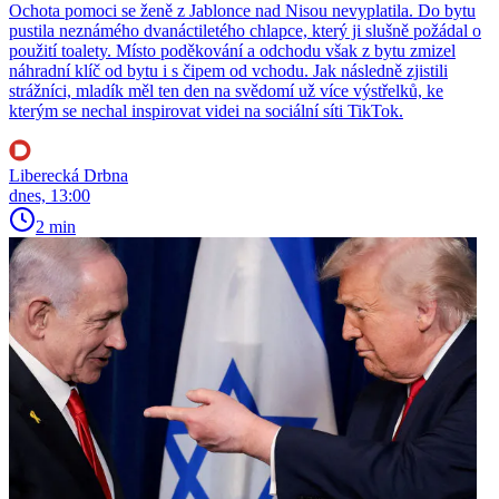
Ochota pomoci se ženě z Jablonce nad Nisou nevyplatila. Do bytu
pustila neznámého dvanáctiletého chlapce, který ji slušně požádal o
použití toalety. Místo poděkování a odchodu však z bytu zmizel
náhradní klíč od bytu i s čipem od vchodu. Jak následně zjistili
strážníci, mladík měl ten den na svědomí už více výstřelků, ke
kterým se nechal inspirovat videi na sociální síti TikTok.
Liberecká Drbna
dnes, 13:00
2 min