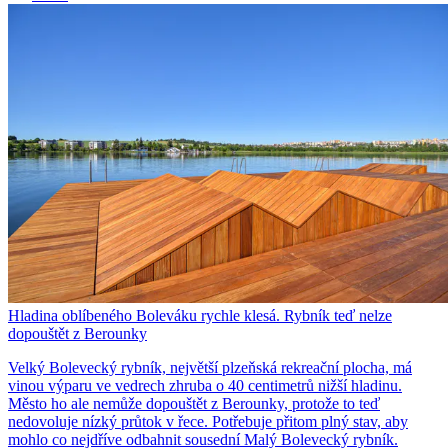
Hladina oblíbeného Boleváku rychle klesá. Rybník teď nelze
dopouštět z Berounky
Velký Bolevecký rybník, největší plzeňská rekreační plocha, má
vinou výparu ve vedrech zhruba o 40 centimetrů nižší hladinu.
Město ho ale nemůže dopouštět z Berounky, protože to teď
nedovoluje nízký průtok v řece. Potřebuje přitom plný stav, aby
mohlo co nejdříve odbahnit sousední Malý Bolevecký rybník.