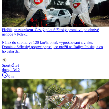
Přežili jen zázrakem. Český pilot Stříteský promluvil po ohnivé
nehodě v Polsku
Náraz do stromu ve 120 km/h, oheň, vyprošťování z vraku.
Dominik Stříteský poprvé popsal, co prožil na Rallye Polska, a co
ho čeká dál.
SportyŽivě
dnes, 13:12
3 min