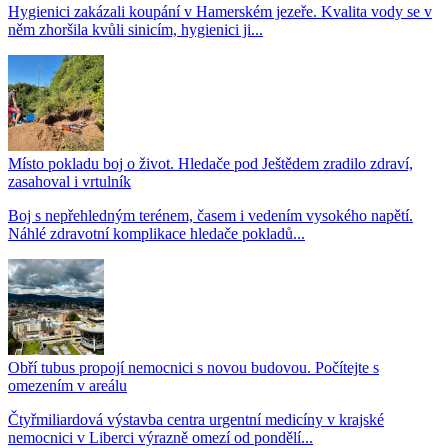
Hygienici zakázali koupání v Hamerském jezeře. Kvalita vody se v
něm zhoršila kvůli sinicím, hygienici ji...
Místo pokladu boj o život. Hledače pod Ještědem zradilo zdraví,
zasahoval i vrtulník
Boj s nepřehledným terénem, časem i vedením vysokého napětí.
Náhlé zdravotní komplikace hledače pokladů...
Obří tubus propojí nemocnici s novou budovou. Počítejte s
omezením v areálu
Čtyřmiliardová výstavba centra urgentní medicíny v krajské
nemocnici v Liberci výrazně omezí od pondělí...