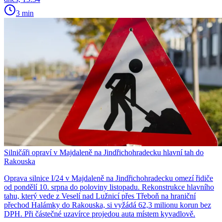
3 min
Silničáři opraví v Majdaleně na Jindřichohradecku hlavní tah do
Rakouska
Oprava silnice I/24 v Majdaleně na Jindřichohradecku omezí řidiče
od pondělí 10. srpna do poloviny listopadu. Rekonstrukce hlavního
tahu, který vede z Veselí nad Lužnicí přes Třeboň na hraniční
přechod Halámky do Rakouska, si vyžádá 62,3 milionu korun bez
DPH. Při částečné uzavírce projedou auta místem kyvadlově.