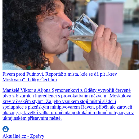
Pivem proti Putinovi. Reportáž z místa, kde se dá pít „krev
Moskvana“. I díky Čechům
Manželé Viktor a Aljona Symonenkovi z Oděsy vytvořili červené
pivo z bizarních ingrediencí s provokativním názvem „Moskalova
krev v českém stylu“. Za jeho vznikem stojí místní sládci i
spolupráce s plzeňským minipivovarem Raven, příběh ale zároveň
ukazuje, jak velká válka proměnila podnikání rodinného byznysu v
ukrajinském přístavním městě.
Aktuálně.cz - Zprávy