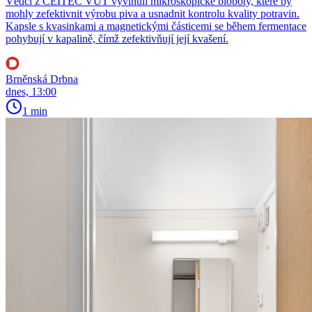
Vědci z CEITEC VUT vyvinuli mikroskopické bioboty, které by
mohly zefektivnit výrobu piva a usnadnit kontrolu kvality potravin.
Kapsle s kvasinkami a magnetickými částicemi se během fermentace
pohybují v kapalině, čímž zefektivňují její kvašení.
Brněnská Drbna
dnes, 13:00
1 min