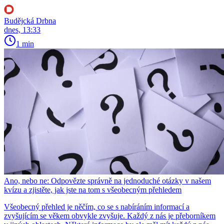
Budějcká Drbna
dnes, 13:33
1 min
Ano, nebo ne: Odpovězte správně na jednoduché otázky v našem
kvízu a zjistěte, jak jste na tom s všeobecným přehledem
Všeobecný přehled je něčím, co se s nabíráním informací a
zvyšujícím se věkem obvykle zvyšuje. Každý z nás je přeborníkem