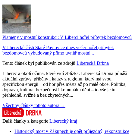
Plameny v mostní konstrukci: V Liberci hořel příbytek bezdomovců
V liberecké části Staré Pavlovice dnes večer hořel příbytek
bezdomovců vybudovaný přímo uvnitř mostní...
Tento článek byl publikován ze zdrojů
Liberecká Drbna
Liberec a okolí očima, které vidí zblízka. Liberecká Drbna přináší
aktuální zprávy, příběhy i kauzy z regionu, který má svou
specifickou energii – od hor přes města až po malé obce. Politika,
doprava, kultura, bezpečnost i komunální dění – to vše je tu
přehledně, svižně a bez zbytečných...
Všechny články tohoto autora →
Další články z kategorie
Liberecký kraj
Historický most v Zákupech je opět průjezdný, rekonstrukce