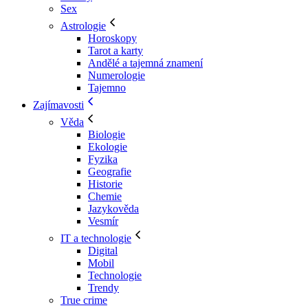
Sex
Astrologie
Horoskopy
Tarot a karty
Andělé a tajemná znamení
Numerologie
Tajemno
Zajímavosti
Věda
Biologie
Ekologie
Fyzika
Geografie
Historie
Chemie
Jazykověda
Vesmír
IT a technologie
Digital
Mobil
Technologie
Trendy
True crime