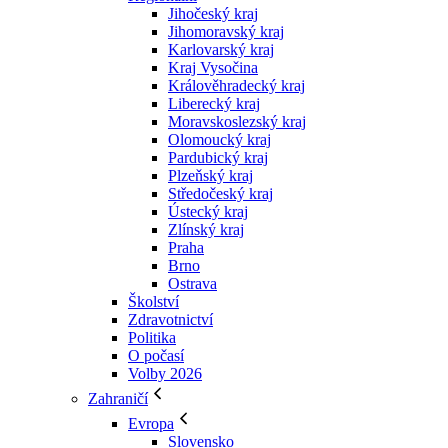
Jihočeský kraj
Jihomoravský kraj
Karlovarský kraj
Kraj Vysočina
Králověhradecký kraj
Liberecký kraj
Moravskoslezský kraj
Olomoucký kraj
Pardubický kraj
Plzeňský kraj
Středočeský kraj
Ústecký kraj
Zlínský kraj
Praha
Brno
Ostrava
Školství
Zdravotnictví
Politika
O počasí
Volby 2026
Zahraničí
Evropa
Slovensko