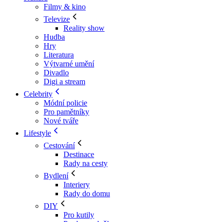
Filmy & kino
Televize
Reality show
Hudba
Hry
Literatura
Výtvarné umění
Divadlo
Digi a stream
Celebrity
Módní policie
Pro pamětníky
Nové tváře
Lifestyle
Cestování
Destinace
Rady na cesty
Bydlení
Interiery
Rady do domu
DIY
Pro kutily