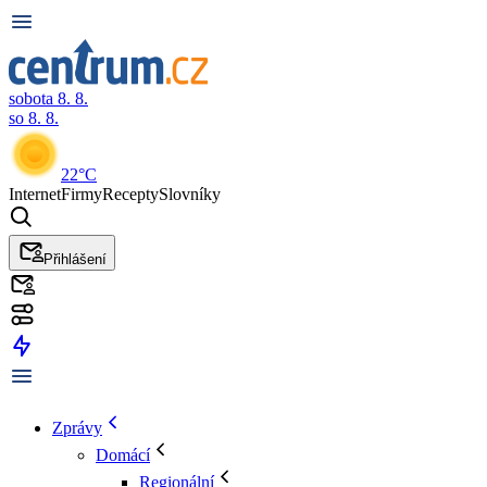
sobota 8. 8.
so 8. 8.
22°C
Internet
Firmy
Recepty
Slovníky
Přihlášení
Zprávy
Domácí
Regionální