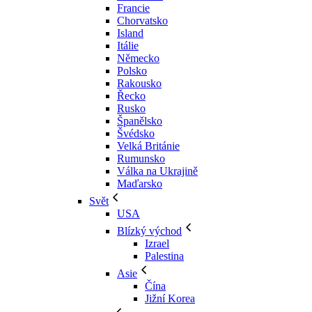
Francie
Chorvatsko
Island
Itálie
Německo
Polsko
Rakousko
Řecko
Rusko
Španělsko
Švédsko
Velká Británie
Rumunsko
Válka na Ukrajině
Maďarsko
Svět
USA
Blízký východ
Izrael
Palestina
Asie
Čína
Jižní Korea