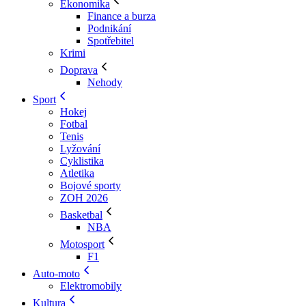
Ekonomika
Finance a burza
Podnikání
Spotřebitel
Krimi
Doprava
Nehody
Sport
Hokej
Fotbal
Tenis
Lyžování
Cyklistika
Atletika
Bojové sporty
ZOH 2026
Basketbal
NBA
Motosport
F1
Auto-moto
Elektromobily
Kultura