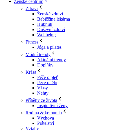
Ženské centrum
Zdraví
Ženské zdraví
Babiččina lékárna
Hubnutí
Duševní zdraví
Wellbeing
Fitness
Jóga a pilates
Módní trendy
Aktuální trendy
Doplňky
Krása
Péče o pleť
Péče o tělo
Vlasy
Nehty
Příběhy ze života
Inspirativní ženy
Rodina & komunita
Výchova
Přátelství
Vztahy