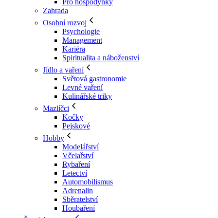
Pro hospodyňky
Zahrada
Osobní rozvoj
Psychologie
Management
Kariéra
Spiritualita a náboženství
Jídlo a vaření
Světová gastronomie
Levné vaření
Kulinářské triky
Mazlíčci
Kočky
Pejskové
Hobby
Modelářství
Včelařství
Rybaření
Letectví
Automobilismus
Adrenalin
Sběratelství
Houbaření