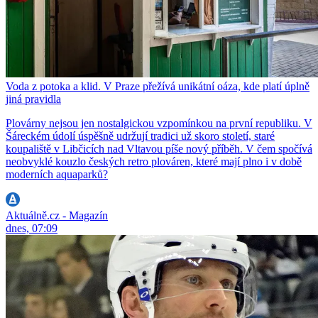
Voda z potoka a klid. V Praze přežívá unikátní oáza, kde platí úplně
jiná pravidla
Plovárny nejsou jen nostalgickou vzpomínkou na první republiku. V
Šáreckém údolí úspěšně udržují tradici už skoro století, staré
koupaliště v Libčicích nad Vltavou píše nový příběh. V čem spočívá
neobvyklé kouzlo českých retro plováren, které mají plno i v době
moderních aquaparků?
Aktuálně.cz - Magazín
dnes, 07:09