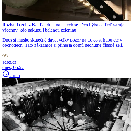
Rozbalila zelí z Kauflandu a na listech se něco hýbalo. Teď varuje
všechny, kdo nakupují balenou zeleninu
Dnes si musíte skutečně dávat velký pozor na to, co si kupujete v
obchodech. Tato zákaznice si přinesla domů nechutné čínské zelí.
adbz.cz
dnes, 06:57
2 min