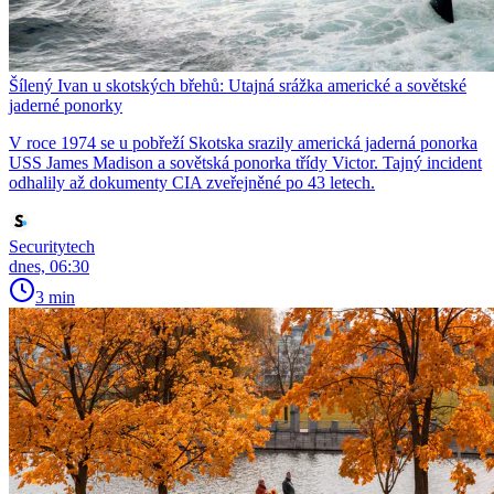
Šílený Ivan u skotských břehů: Utajná srážka americké a sovětské
jaderné ponorky
V roce 1974 se u pobřeží Skotska srazily americká jaderná ponorka
USS James Madison a sovětská ponorka třídy Victor. Tajný incident
odhalily až dokumenty CIA zveřejněné po 43 letech.
Securitytech
dnes, 06:30
3 min