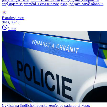
celý dojem se promění. Letos je navíc jasno, po jaké barvě sáhnout.
ExtraInspirace
dnes, 06:45
3 min
Cyklista na Jindřichohradecku zemřel po pádu do příkopu.