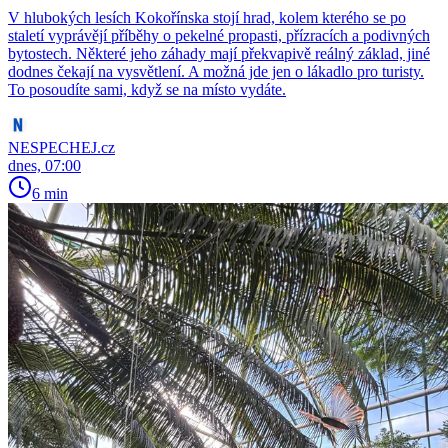
V hlubokých lesích Kokořínska stojí hrad, kolem kterého se po
staletí vyprávějí příběhy o pekelné propasti, přízracích a podivných
bytostech. Některé jeho záhady mají překvapivě reálný základ, jiné
dodnes čekají na vysvětlení. A možná jde jen o lákadlo pro turisty.
To posoudíte sami, když se na místo vydáte.
NESPECHEJ.cz
dnes, 07:00
6 min