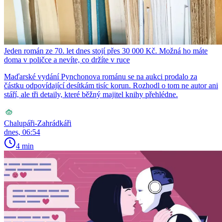
Jeden román ze 70. let dnes stojí přes 30 000 Kč. Možná ho máte
doma v poličce a nevíte, co držíte v ruce
Maďarské vydání Pynchonova románu se na aukci prodalo za
částku odpovídající desítkám tisíc korun. Rozhodl o tom ne autor ani
stáří, ale tři detaily, které běžný majitel knihy přehlédne.
Chalupáři-Zahrádkáři
dnes, 06:54
4 min