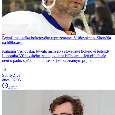
Bývalá manželka hokejového reprezentanta Višňovského. Skončila
na billboardu
Katarína Višňovská, bývalá manželka slovenské hokejové legendy
Ľubomíra Višňovského, se objevila na billboardu. Její příběh ale
není o pádu, spíš o tom, co se skrývá za známým příjmením.
SportyŽivě
dnes, 07:05
3 min