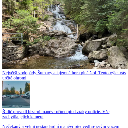
Největší vodopády Šumavy a tajemná hora plná štol. Tento výlet vás
určitě ohromí
Řidič provedl bizarní manévr přímo před zraky policie. Vše
zachytila jejich kamera
Nečekaný a velmi nestandardní manévr předvedl se svým vozem