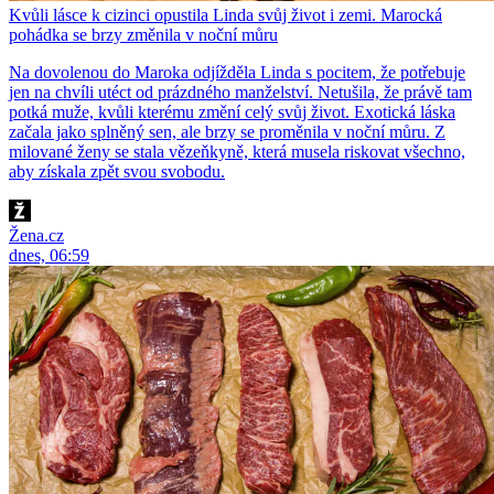
Kvůli lásce k cizinci opustila Linda svůj život i zemi. Marocká
pohádka se brzy změnila v noční můru
Na dovolenou do Maroka odjížděla Linda s pocitem, že potřebuje
jen na chvíli utéct od prázdného manželství. Netušila, že právě tam
potká muže, kvůli kterému změní celý svůj život. Exotická láska
začala jako splněný sen, ale brzy se proměnila v noční můru. Z
milované ženy se stala vězeňkyně, která musela riskovat všechno,
aby získala zpět svou svobodu.
Žena.cz
dnes, 06:59