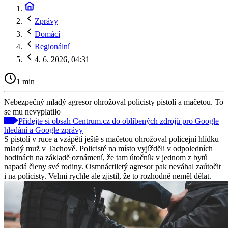
Zprávy
Domácí
Regionální
4. 6. 2026, 04:31
1 min
Nebezpečný mladý agresor ohrožoval policisty pistolí a mačetou. To
se mu nevyplatilo
Přidejte si obsah Centrum.cz do oblíbených zdrojů pro Google
hledání a Google zprávy
S pistolí v ruce a vzápětí ještě s mačetou ohrožoval policejní hlídku
mladý muž v Tachově. Policisté na místo vyjížděli v odpoledních
hodinách na základě oznámení, že tam útočník v jednom z bytů
napadá členy své rodiny. Osmnáctiletý agresor pak neváhal zaútočit
i na policisty. Velmi rychle ale zjistil, že to rozhodně neměl dělat.