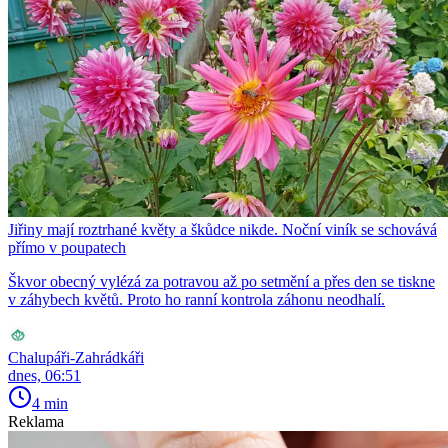
Jiřiny mají roztrhané květy a škůdce nikde. Noční viník se schovává
přímo v poupatech
Škvor obecný vylézá za potravou až po setmění a přes den se tiskne
v záhybech květů. Proto ho ranní kontrola záhonu neodhalí.
Chalupáři-Zahrádkáři
dnes, 06:51
4 min
Reklama