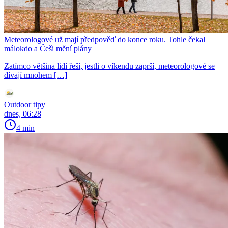
Meteorologové už mají předpověď do konce roku. Tohle čekal
málokdo a Češi mění plány
Zatímco většina lidí řeší, jestli o víkendu zaprší, meteorologové se
dívají mnohem […]
Outdoor tipy
dnes, 06:28
4 min