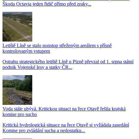
Škoda Octavia jeden řidič přímo před zraky...
Letiště Líně se stalo nonstop střeženým areálem s přísně
kontrolovaným vstupem
Ostrahu strategického letiště Líně u Plzně převzal od 1. srpna státní
podnik Vojenské lesy a statky ČR...
Voda stále ubývá. Kritickou situaci na řece Otavě řešila krajská
komise pro sucho
Kritická hydrologická situace na řece Otavě si vyžádala zasedání
Komise pro zvládání sucha a nedostatku...