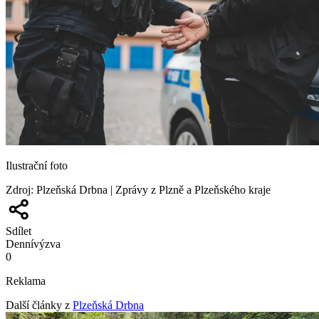
Ilustrační foto
Zdroj
:
Plzeňská Drbna | Zprávy z Plzně a Plzeňského kraje
Sdílet
Denní
výzva
0
Reklama
Další články z
Plzeňská Drbna