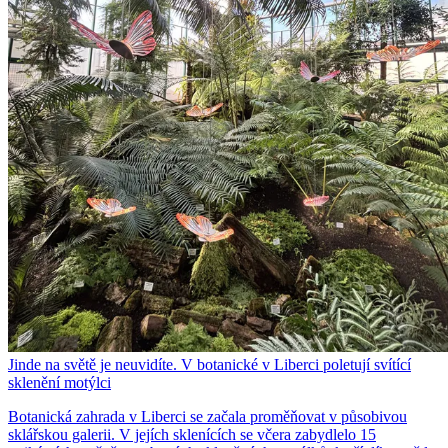
Jinde na světě je neuvidíte. V botanické v Liberci poletují svítící
sklenění motýlci
Botanická zahrada v Liberci se začala proměňovat v působivou
sklářskou galerii. V jejích sklenících se včera zabydlelo 15