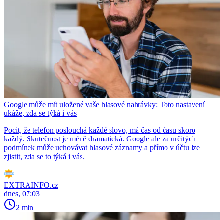
Google může mít uložené vaše hlasové nahrávky: Toto nastavení
ukáže, zda se týká i vás
Pocit, že telefon poslouchá každé slovo, má čas od času skoro
každý. Skutečnost je méně dramatická. Google ale za určitých
podmínek může uchovávat hlasové záznamy a přímo v účtu lze
zjistit, zda se to týká i vás.
EXTRAINFO.cz
dnes, 07:03
2 min