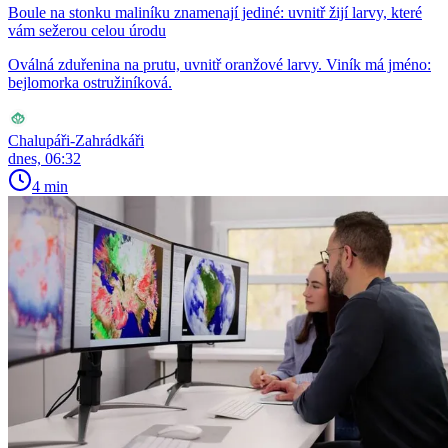
Boule na stonku maliníku znamenají jediné: uvnitř žijí larvy, které
vám sežerou celou úrodu
Oválná zduřenina na prutu, uvnitř oranžové larvy. Viník má jméno:
bejlomorka ostružiníková.
Chalupáři-Zahrádkáři
dnes, 06:32
4 min