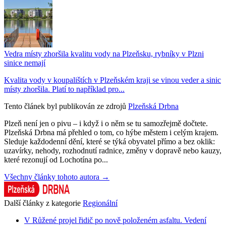
Vedra místy zhoršila kvalitu vody na Plzeňsku, rybníky v Plzni
sinice nemají
Kvalita vody v koupalištích v Plzeňském kraji se vinou veder a sinic
místy zhoršila. Platí to například pro...
Tento článek byl publikován ze zdrojů
Plzeňská Drbna
Plzeň není jen o pivu – i když i o něm se tu samozřejmě dočtete.
Plzeňská Drbna má přehled o tom, co hýbe městem i celým krajem.
Sleduje každodenní dění, které se týká obyvatel přímo a bez oklik:
uzavírky, nehody, rozhodnutí radnice, změny v dopravě nebo kauzy,
které rezonují od Lochotína po...
Všechny články tohoto autora →
Další články z kategorie
Regionální
V Růžené projel řidič po nově položeném asfaltu. Vedení