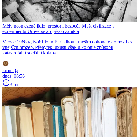
Měly neomezené jídlo, prostor i bezpečí. Myší civilizace v
experimentu Universe 25 přesto zanikla
V roce 1968 vytvořil John B. Calhoun myším dokonalý domov bez
vnějších hrozeb. Přebytek luxusu však u kolonie způsobil
katastrofální sociální kolaps.
kroniQa
dnes, 06:56
3 min