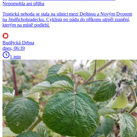
Nepomohla ani přilba
Tragická nehoda se stala na silnici mezi Deštnou a Novým Dvorem
na Jindřichohradecku. Cyklista po pádu do příkopu utrpěl zranění,
kterým na místě podlehl.
Budějcká Drbna
dnes, 06:39
1 min