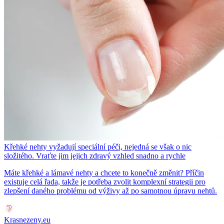
Křehké nehty vyžadují speciální péči, nejedná se však o nic
složitého. Vraťte jim jejich zdravý vzhled snadno a rychle
Máte křehké a lámavé nehty a chcete to konečně změnit? Příčin
existuje celá řada, takže je potřeba zvolit komplexní strategii pro
zlepšení daného problému od výživy až po samotnou úpravu nehtů.
Krasnezeny.eu