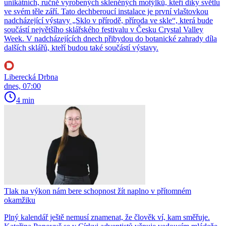
unikátních, ručně vyrobených skleněných motýlků, kteří díky světlu
ve svém těle září. Tato dechberoucí instalace je první vlaštovkou
nadcházející výstavy „Sklo v přírodě, příroda ve skle“, která bude
součástí největšího sklářského festivalu v Česku Crystal Valley
Week. V nadcházejících dnech přibydou do botanické zahrady díla
dalších sklářů, kteří budou také součástí výstavy.
Liberecká Drbna
dnes, 07:00
4 min
Tlak na výkon nám bere schopnost žít naplno v přítomném
okamžiku
Plný kalendář ještě nemusí znamenat, že člověk ví, kam směřuje.