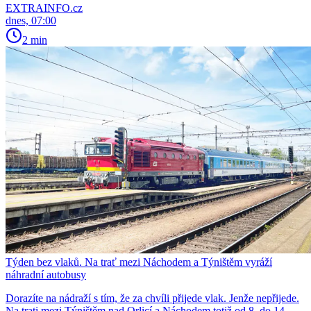
EXTRAINFO.cz
dnes, 07:00
2 min
Týden bez vlaků. Na trať mezi Náchodem a Týništěm vyráží
náhradní autobusy
Dorazíte na nádraží s tím, že za chvíli přijede vlak. Jenže nepřijede.
Na trati mezi Týništěm nad Orlicí a Náchodem totiž od 8. do 14.