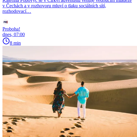
Kateřina Popovyč se v Církvi adventistů věnuje vedoucím mládeže
v Čechách a v rozhovoru mluví o tlaku sociálních sítí,
rozhodovací…
Proboha!
dnes, 07:00
8 min