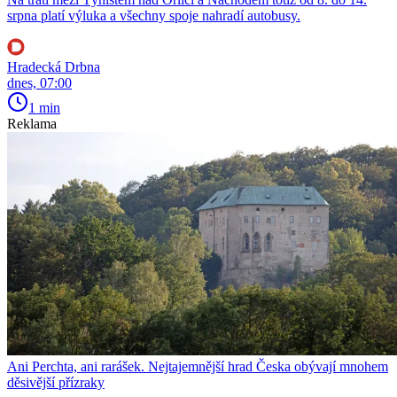
srpna platí výluka a všechny spoje nahradí autobusy.
Hradecká Drbna
dnes, 07:00
1 min
Reklama
Ani Perchta, ani rarášek. Nejtajemnější hrad Česka obývají mnohem
děsivější přízraky