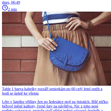
dnes, 06:49
2 min
Tahle 1 barva kabelky rozzáří seniorkám po 60 celý letní outfit a
hodí se úplně ke všemu
Léto v šatníku většiny žen po šedesátce stojí na jistotách. Bílé tričko,
béžové lněné kalhoty, černé šaty na návštěvu. Nic z toho není
potřeba vyhazovat, protože stačí přidat jediný výrazný doplněk a