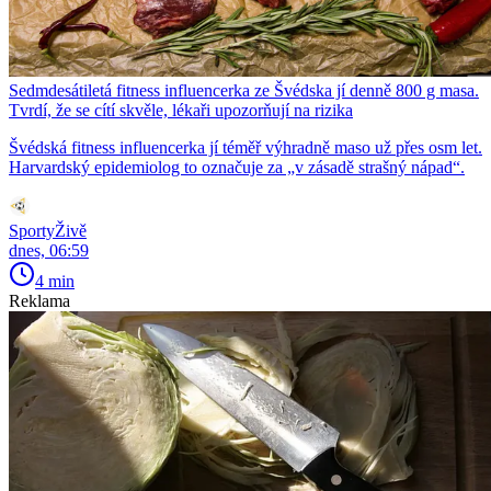
Sedmdesátiletá fitness influencerka ze Švédska jí denně 800 g masa.
Tvrdí, že se cítí skvěle, lékaři upozorňují na rizika
Švédská fitness influencerka jí téměř výhradně maso už přes osm let.
Harvardský epidemiolog to označuje za „v zásadě strašný nápad“.
SportyŽivě
dnes, 06:59
4 min
Reklama