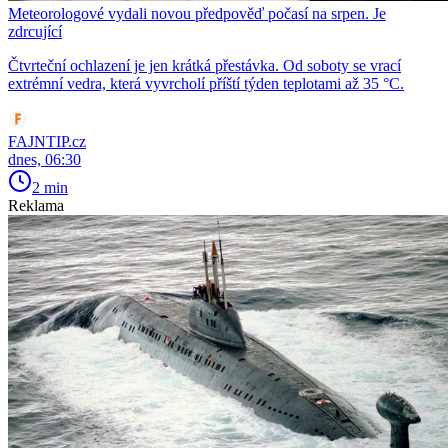
Meteorologové vydali novou předpověď počasí na srpen. Je
zdrcující
Čtvrteční ochlazení je jen krátká přestávka. Od soboty se vrací
extrémní vedra, která vyvrcholí příští týden teplotami až 35 °C.
FAJNTIP.cz
dnes, 06:30
2 min
Reklama