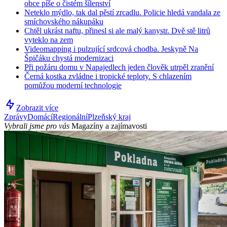
obce píše o čistém šílenství
Neteklo mýdlo, tak dal pěstí zrcadlu. Policie hledá vandala ze
smíchovského nákupáku
Chtěl ukrást naftu, přinesl si ale malý kanystr. Dvě stě litrů
vyteklo na zem
Videomapping i pulzující srdcová chodba. Jeskyně Na
Špičáku chystá modernizaci
Při požáru domu v Napajedlech jeden člověk utrpěl zranění
Černá kostka zvládne i tropické teploty. S chlazením
pomůžou moderní technologie
Zobrazit více
Zprávy
Domácí
Regionální
Plzeňský kraj
Vybrali jsme pro vás
Magazíny a zajímavosti