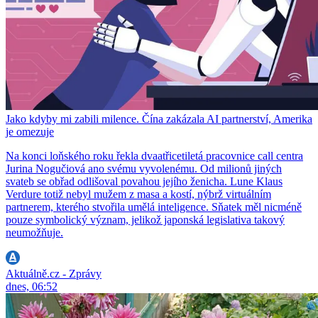
Jako kdyby mi zabili milence. Čína zakázala AI partnerství, Amerika
je omezuje
Na konci loňského roku řekla dvaatřicetiletá pracovnice call centra
Jurina Nogučiová ano svému vyvolenému. Od milionů jiných
svateb se obřad odlišoval povahou jejího ženicha. Lune Klaus
Verdure totiž nebyl mužem z masa a kostí, nýbrž virtuálním
partnerem, kterého stvořila umělá inteligence. Sňatek měl nicméně
pouze symbolický význam, jelikož japonská legislativa takový
neumožňuje.
Aktuálně.cz - Zprávy
dnes, 06:52