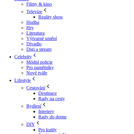
Filmy & kino
Televize
Reality show
Hudba
Hry
Literatura
Výtvarné umění
Divadlo
Digi a stream
Celebrity
Módní policie
Pro pamětníky
Nové tváře
Lifestyle
Cestování
Destinace
Rady na cesty
Bydlení
Interiery
Rady do domu
DIY
Pro kutily