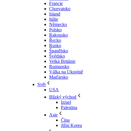
Francie
Chorvatsko
Island
Itálie
Německo
Polsko
Rakousko
Řecko
Rusko
Španělsko
Švédsko
Velká Británie
Rumunsko
Válka na Ukrajině
Maďarsko
Svět
USA
Blízký východ
Izrael
Palestina
Asie
Čína
Jižní Korea