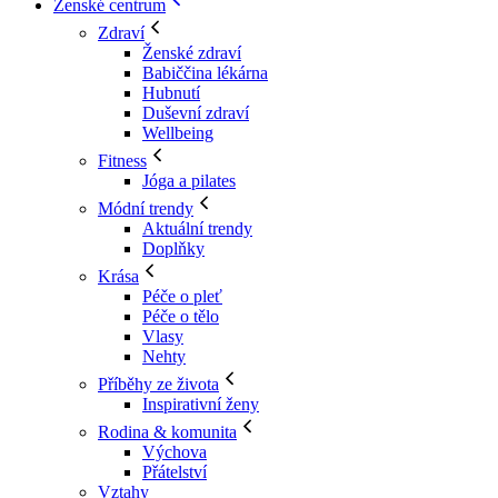
Ženské centrum
Zdraví
Ženské zdraví
Babiččina lékárna
Hubnutí
Duševní zdraví
Wellbeing
Fitness
Jóga a pilates
Módní trendy
Aktuální trendy
Doplňky
Krása
Péče o pleť
Péče o tělo
Vlasy
Nehty
Příběhy ze života
Inspirativní ženy
Rodina & komunita
Výchova
Přátelství
Vztahy