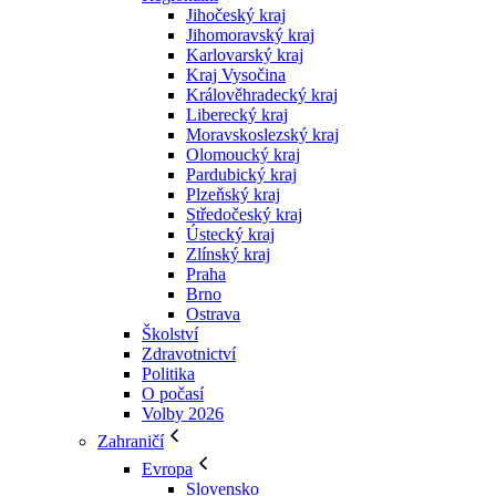
Jihočeský kraj
Jihomoravský kraj
Karlovarský kraj
Kraj Vysočina
Králověhradecký kraj
Liberecký kraj
Moravskoslezský kraj
Olomoucký kraj
Pardubický kraj
Plzeňský kraj
Středočeský kraj
Ústecký kraj
Zlínský kraj
Praha
Brno
Ostrava
Školství
Zdravotnictví
Politika
O počasí
Volby 2026
Zahraničí
Evropa
Slovensko