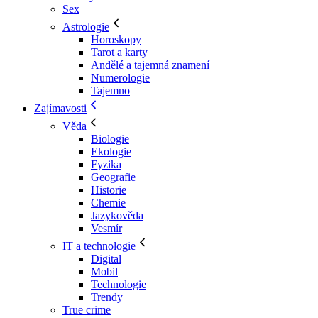
Sex
Astrologie
Horoskopy
Tarot a karty
Andělé a tajemná znamení
Numerologie
Tajemno
Zajímavosti
Věda
Biologie
Ekologie
Fyzika
Geografie
Historie
Chemie
Jazykověda
Vesmír
IT a technologie
Digital
Mobil
Technologie
Trendy
True crime