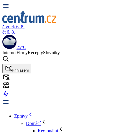
čtvrtek 6. 8.
čt 6. 8.
25°C
Internet
Firmy
Recepty
Slovníky
Přihlášení
Zprávy
Domácí
Regionální