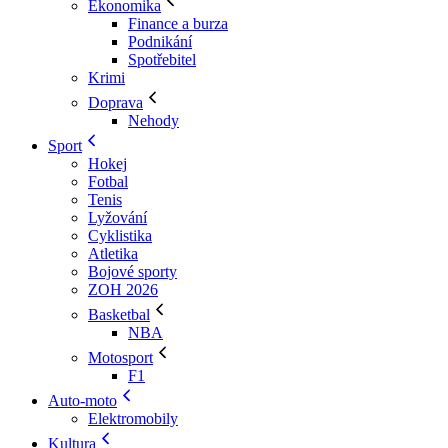
Ekonomika
Finance a burza
Podnikání
Spotřebitel
Krimi
Doprava
Nehody
Sport
Hokej
Fotbal
Tenis
Lyžování
Cyklistika
Atletika
Bojové sporty
ZOH 2026
Basketbal
NBA
Motosport
F1
Auto-moto
Elektromobily
Kultura