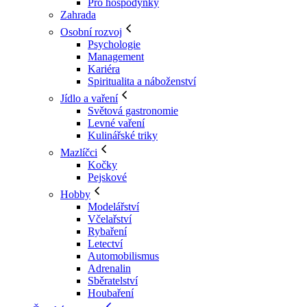
Pro hospodyňky
Zahrada
Osobní rozvoj
Psychologie
Management
Kariéra
Spiritualita a náboženství
Jídlo a vaření
Světová gastronomie
Levné vaření
Kulinářské triky
Mazlíčci
Kočky
Pejskové
Hobby
Modelářství
Včelařství
Rybaření
Letectví
Automobilismus
Adrenalin
Sběratelství
Houbaření