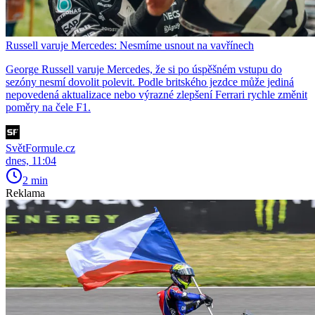
Russell varuje Mercedes: Nesmíme usnout na vavřínech
George Russell varuje Mercedes, že si po úspěšném vstupu do
sezóny nesmí dovolit polevit. Podle britského jezdce může jediná
nepovedená aktualizace nebo výrazné zlepšení Ferrari rychle změnit
poměry na čele F1.
SvětFormule.cz
dnes, 11:04
2 min
Reklama