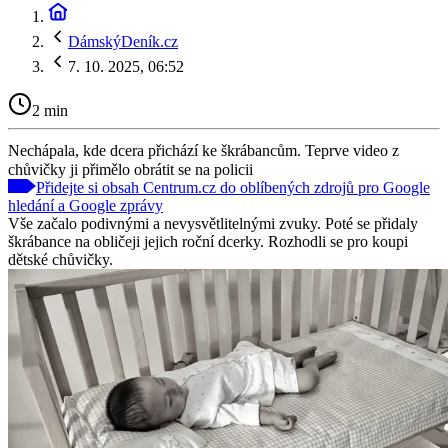
DámskýDeník.cz
7. 10. 2025, 06:52
2 min
Nechápala, kde dcera přichází ke škrábancům. Teprve video z
chůvičky ji přimělo obrátit se na policii
Přidejte si obsah Centrum.cz do oblíbených zdrojů pro Google
hledání a Google zprávy
Vše začalo podivnými a nevysvětlitelnými zvuky. Poté se přidaly
škrábance na obličeji jejich roční dcerky. Rozhodli se pro koupi
dětské chůvičky.