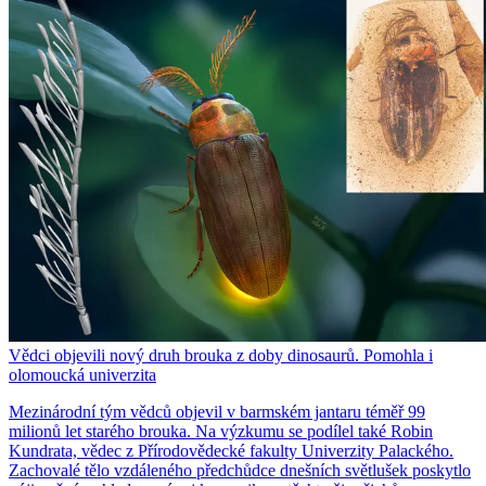
Vědci objevili nový druh brouka z doby dinosaurů. Pomohla i
olomoucká univerzita
Mezinárodní tým vědců objevil v barmském jantaru téměř 99
milionů let starého brouka. Na výzkumu se podílel také Robin
Kundrata, vědec z Přírodovědecké fakulty Univerzity Palackého.
Zachovalé tělo vzdáleného předchůdce dnešních světlušek poskytlo