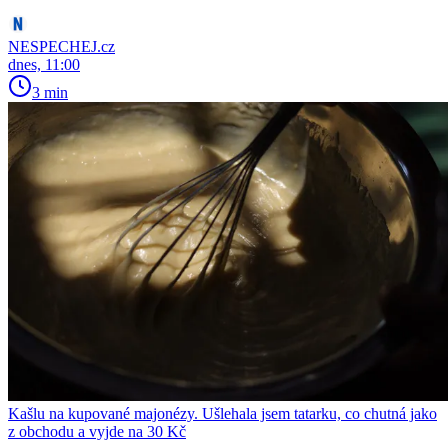
NESPECHEJ.cz
dnes, 11:00
3 min
Kašlu na kupované majonézy. Ušlehala jsem tatarku, co chutná jako
z obchodu a vyjde na 30 Kč