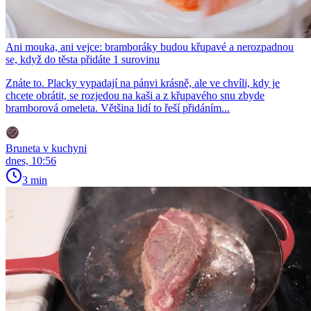
Ani mouka, ani vejce: bramboráky budou křupavé a nerozpadnou
se, když do těsta přidáte 1 surovinu
Znáte to. Placky vypadají na pánvi krásně, ale ve chvíli, kdy je
chcete obrátit, se rozjedou na kaši a z křupavého snu zbyde
bramborová omeleta. Většina lidí to řeší přidáním...
Bruneta v kuchyni
dnes, 10:56
3 min