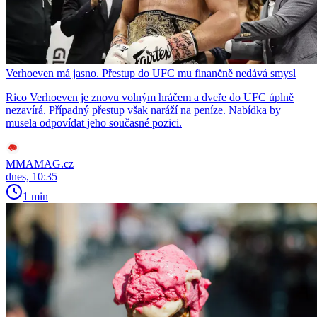
Verhoeven má jasno. Přestup do UFC mu finančně nedává smysl
Rico Verhoeven je znovu volným hráčem a dveře do UFC úplně
nezavírá. Případný přestup však naráží na peníze. Nabídka by
musela odpovídat jeho současné pozici.
MMAMAG.cz
dnes, 10:35
1 min