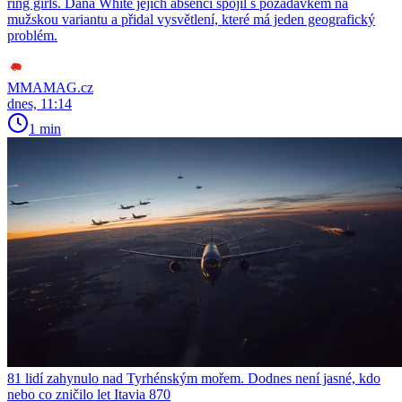
ring girls. Dana White jejich absenci spojil s požadavkem na
mužskou variantu a přidal vysvětlení, které má jeden geografický
problém.
MMAMAG.cz
dnes, 11:14
1 min
81 lidí zahynulo nad Tyrhénským mořem. Dodnes není jasné, kdo
nebo co zničilo let Itavia 870