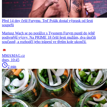
Před 14 dny čelil Furymu. Teď Polák dostal výprask od šesti
soupeřů
Mariusz Wach se po porážce s Tysonem Furym pustil do ještě
podivnější výzvy. Na PRIME 18 čelil šesti mužům, dva útočili
současně, a rozhodčí jeho trápení ve třetím kole ukončil.
MMAMAG.cz
dnes, 10:45
2 min