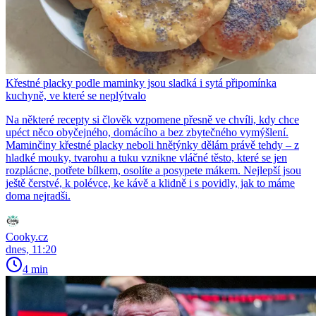
Křestné placky podle maminky jsou sladká i sytá připomínka
kuchyně, ve které se neplýtvalo
Na některé recepty si člověk vzpomene přesně ve chvíli, kdy chce
upéct něco obyčejného, domácího a bez zbytečného vymýšlení.
Maminčiny křestné placky neboli hnětýnky dělám právě tehdy – z
hladké mouky, tvarohu a tuku vznikne vláčné těsto, které se jen
rozplácne, potřete bílkem, osolíte a posypete mákem. Nejlepší jsou
ještě čerstvé, k polévce, ke kávě a klidně i s povidly, jak to máme
doma nejradši.
Cooky.cz
dnes, 11:20
4 min