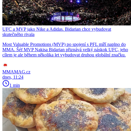
UFC a MVP jako Nike a Adidas. Bidarian chce vybudovat
skutečného rivala
Most Valuable Promotions (MVP) po spojení s PFL míří naplno do
MMA. Šéf MVP Nakisa Bidarian přiznává velký náskok UFC, jeho
cílem je ale během několika let vybudovat druhou globální značku.
MMAMAG.cz
dnes, 11:24
1 min