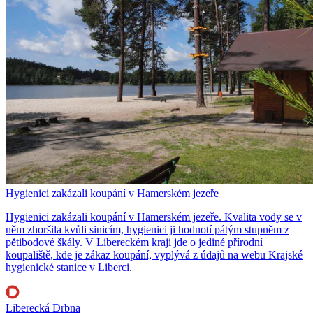
Hygienici zakázali koupání v Hamerském jezeře
Hygienici zakázali koupání v Hamerském jezeře. Kvalita vody se v
něm zhoršila kvůli sinicím, hygienici ji hodnotí pátým stupněm z
pětibodové škály. V Libereckém kraji jde o jediné přírodní
koupaliště, kde je zákaz koupání, vyplývá z údajů na webu Krajské
hygienické stanice v Liberci.
Liberecká Drbna