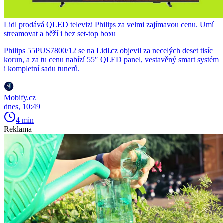
Lidl prodává QLED televizi Philips za velmi zajímavou cenu. Umí
streamovat a běží i bez set-top boxu
Philips 55PUS7800/12 se na Lidl.cz objevil za necelých deset tisíc
korun, a za tu cenu nabízí 55″ QLED panel, vestavěný smart systém
i kompletní sadu tunerů.
Mobify.cz
dnes, 10:49
4 min
Reklama