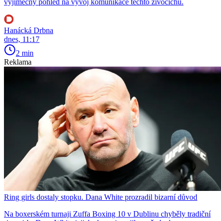
výjimečný pohled na vývoj komunikace těchto živočichů.
Hanácká Drbna
dnes, 11:17
2 min
Reklama
Ring girls dostaly stopku. Dana White prozradil bizarní důvod
Na boxerském turnaji Zuffa Boxing 10 v Dublinu chyběly tradiční