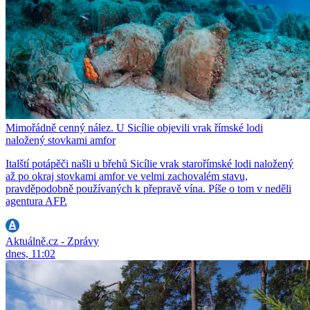
Mimořádně cenný nález. U Sicílie objevili vrak římské lodi
naložený stovkami amfor
Italští potápěči našli u břehů Sicílie vrak starořímské lodi naložený
až po okraj stovkami amfor ve velmi zachovalém stavu,
pravděpodobně používaných k přepravě vína. Píše o tom v neděli
agentura AFP.
Aktuálně.cz - Zprávy
dnes, 11:02