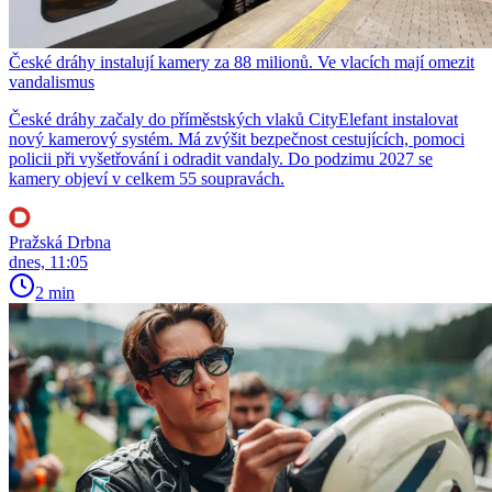
České dráhy instalují kamery za 88 milionů. Ve vlacích mají omezit
vandalismus
České dráhy začaly do příměstských vlaků CityElefant instalovat
nový kamerový systém. Má zvýšit bezpečnost cestujících, pomoci
policii při vyšetřování i odradit vandaly. Do podzimu 2027 se
kamery objeví v celkem 55 soupravách.
Pražská Drbna
dnes, 11:05
2 min