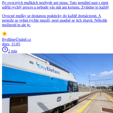
Po ovocných muškách nezbyde ani stopa. Tato geniální past s nimi
udělá rychlý proces a nebude vás stát ani korunu. Zvládne to každý
Ovocné mušky se dostanou prakticky do každé domácnosti. A
protože se velmi rychle množí, není snadné se jich zbavit. Několik
možností tu ale je.
BydlímeÚtulně.cz
dnes, 11:05
2 min