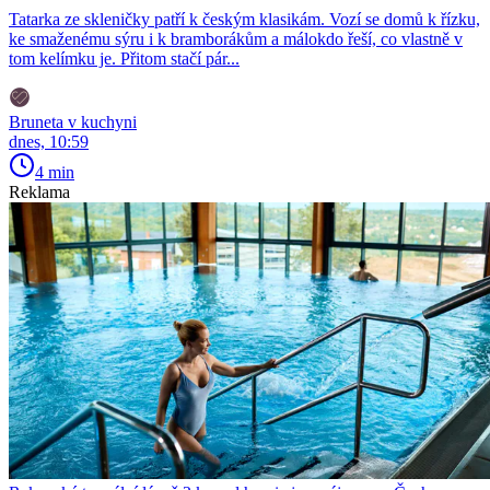
Tatarka ze skleničky patří k českým klasikám. Vozí se domů k řízku,
ke smaženému sýru i k bramborákům a málokdo řeší, co vlastně v
tom kelímku je. Přitom stačí pár...
Bruneta v kuchyni
dnes, 10:59
4 min
Reklama