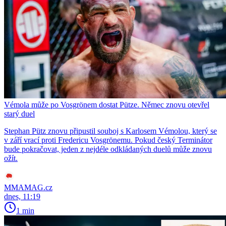
Vémola může po Vosgrönem dostat Pütze. Němec znovu otevřel
starý duel
Stephan Pütz znovu připustil souboj s Karlosem Vémolou, který se
v září vrací proti Fredericu Vosgrönemu. Pokud český Terminátor
bude pokračovat, jeden z nejdéle odkládaných duelů může znovu
ožít.
MMAMAG.cz
dnes, 11:19
1 min