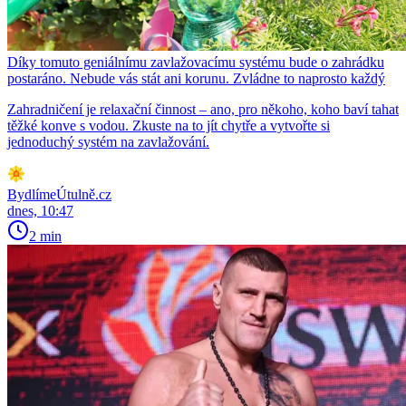
Díky tomuto geniálnímu zavlažovacímu systému bude o zahrádku
postaráno. Nebude vás stát ani korunu. Zvládne to naprosto každý
Zahradničení je relaxační činnost – ano, pro někoho, koho baví tahat
těžké konve s vodou. Zkuste na to jít chytře a vytvořte si
jednoduchý systém na zavlažování.
BydlímeÚtulně.cz
dnes, 10:47
2 min