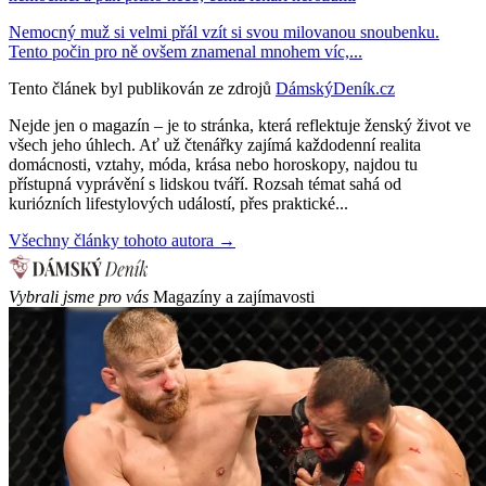
Nemocný muž si velmi přál vzít si svou milovanou snoubenku.
Tento počin pro ně ovšem znamenal mnohem víc,...
Tento článek byl publikován ze zdrojů
DámskýDeník.cz
Nejde jen o magazín – je to stránka, která reflektuje ženský život ve
všech jeho úhlech. Ať už čtenářky zajímá každodenní realita
domácnosti, vztahy, móda, krása nebo horoskopy, najdou tu
přístupná vyprávění s lidskou tváří. Rozsah témat sahá od
kuriózních lifestylových událostí, přes praktické...
Všechny články tohoto autora →
Vybrali jsme pro vás
Magazíny a zajímavosti