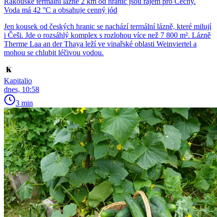
Rakouské termální lázně 2 km od hranic jsou rájem pro Čechy.
Voda má 42 °C a obsahuje cenný jód
Jen kousek od českých hranic se nachází termální lázně, které milují
i Češi. Jde o rozsáhlý komplex s rozlohou více než 7 800 m². Lázně
Therme Laa an der Thaya leží ve vinařské oblasti Weinviertel a
mohou se chlubit léčivou vodou.
Kapitalio
dnes, 10:58
3 min