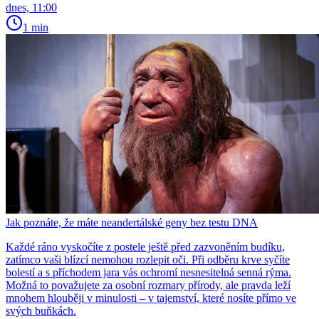
dnes, 11:00
1 min
Jak poznáte, že máte neandertálské geny bez testu DNA
Každé ráno vyskočíte z postele ještě před zazvoněním budíku,
zatímco vaši blízcí nemohou rozlepit oči. Při odběru krve syčíte
bolestí a s příchodem jara vás ochromí nesnesitelná senná rýma.
Možná to považujete za osobní rozmary přírody, ale pravda leží
mnohem hlouběji v minulosti – v tajemství, které nosíte přímo ve
svých buňkách.