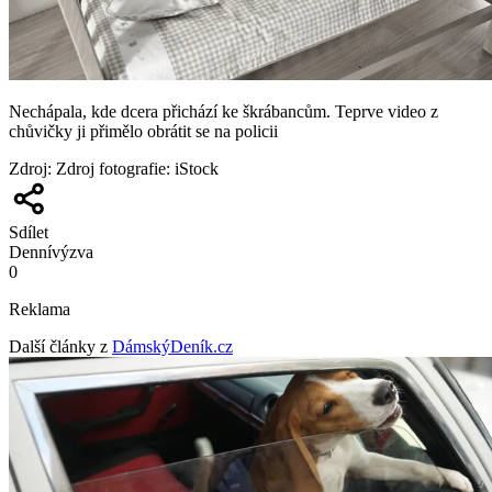
Nechápala, kde dcera přichází ke škrábancům. Teprve video z
chůvičky ji přimělo obrátit se na policii
Zdroj
:
Zdroj fotografie: iStock
Sdílet
Denní
výzva
0
Reklama
Další články z
DámskýDeník.cz