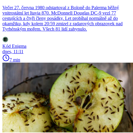
Večer 27. června 1980 odstartoval z Boloně do Palerma běžný
vnitrostátní let Itavia 870. McDonnell Douglas DC-9 vezl 77
cestujících a čtyři členy posádky. Let probíhal normálně až do
okamžiku, kdy kolem 20:59 zmizel z radarových obrazovek nad
Tyrhénským mořem. Všech 81 lidí zahynulo.
Kód Enigma
dnes, 11:11
7 min