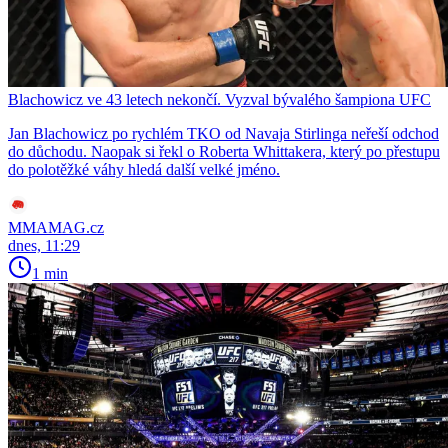
Blachowicz ve 43 letech nekončí. Vyzval bývalého šampiona UFC
Jan Blachowicz po rychlém TKO od Navaja Stirlinga neřeší odchod
do důchodu. Naopak si řekl o Roberta Whittakera, který po přestupu
do polotěžké váhy hledá další velké jméno.
MMAMAG.cz
dnes, 11:29
1 min