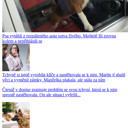
Psa vytáhli z rozpáleného auta sotva živého. Majitelé šli zrovna
kolem a nepřihlásili se
Tchyně si tajně vyrobila klíče a nastěhovala se k nim. Martin jí sbalil
věci a vyměnil zámky. Manželka plakala, ale stála za ním
Čtenář v dopise popisuje problém se svou tchyní, která se k nim
sprostě nastěhovala. On ale situaci vyřešil...