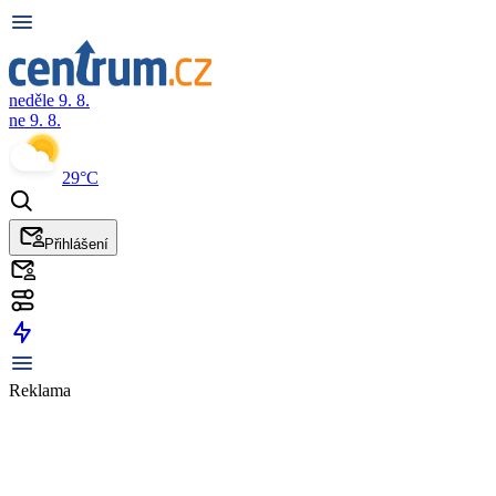
neděle 9. 8.
ne 9. 8.
29°C
Přihlášení
Reklama