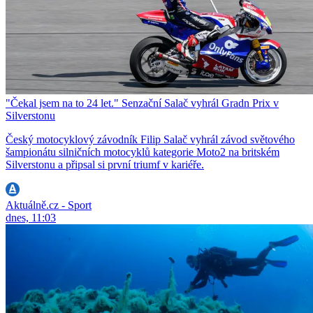
"Čekal jsem na to 24 let." Senzační Salač vyhrál Gradn Prix v
Silverstonu
Český motocyklový závodník Filip Salač vyhrál závod světového
šampionátu silničních motocyklů kategorie Moto2 na britském
Silverstonu a připsal si první triumf v kariéře.
Aktuálně.cz - Sport
dnes, 11:03