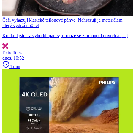
Češi vyhazují klasické teflonové pánve. Nahrazují je materiálem,
který vydrží i 50 let
Kolikrát jste už vyhodili pánev, protože se z ní loupal povrch a […]
Extrafit.cz
dnes, 10:52
4 min