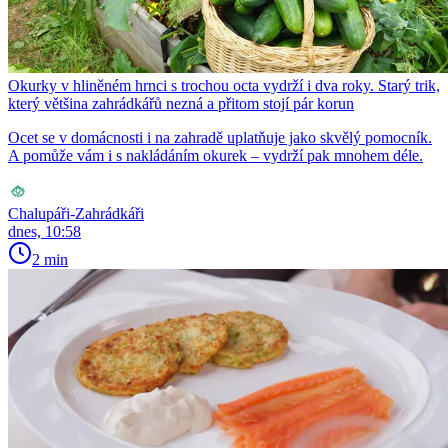
Okurky v hliněném hrnci s trochou octa vydrží i dva roky. Starý trik,
který většina zahrádkářů nezná a přitom stojí pár korun
Ocet se v domácnosti i na zahradě uplatňuje jako skvělý pomocník.
A pomůže vám i s nakládáním okurek – vydrží pak mnohem déle.
Chalupáři-Zahrádkáři
dnes, 10:58
2 min