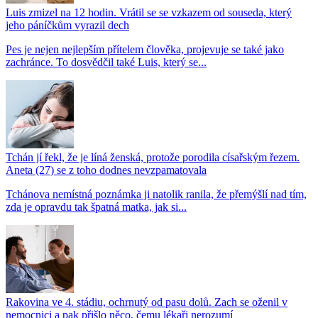
Luis zmizel na 12 hodin. Vrátil se se vzkazem od souseda, který
jeho páníčkům vyrazil dech
Pes je nejen nejlepším přítelem člověka, projevuje se také jako
zachránce. To dosvědčil také Luis, který se...
Tchán jí řekl, že je líná ženská, protože porodila císařským řezem.
Aneta (27) se z toho dodnes nevzpamatovala
Tchánova nemístná poznámka ji natolik ranila, že přemýšlí nad tím,
zda je opravdu tak špatná matka, jak si...
Rakovina ve 4. stádiu, ochrnutý od pasu dolů. Zach se oženil v
nemocnici a pak přišlo něco, čemu lékaři nerozumí