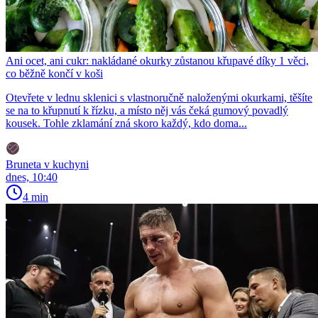
Ani ocet, ani cukr: nakládané okurky zůstanou křupavé díky 1 věci,
co běžně končí v koši
Otevřete v lednu sklenici s vlastnoručně naloženými okurkami, těšíte
se na to křupnutí k řízku, a místo něj vás čeká gumový povadlý
kousek. Tohle zklamání zná skoro každý, kdo doma...
Bruneta v kuchyni
dnes, 10:40
4 min