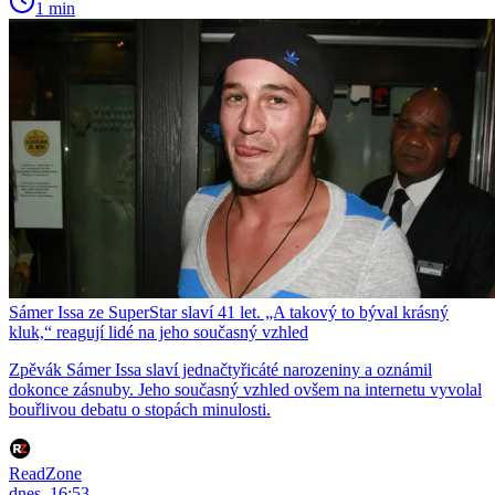
1 min
Sámer Issa ze SuperStar slaví 41 let. „A takový to býval krásný
kluk,“ reagují lidé na jeho současný vzhled
Zpěvák Sámer Issa slaví jednačtyřicáté narozeniny a oznámil
dokonce zásnuby. Jeho současný vzhled ovšem na internetu vyvolal
bouřlivou debatu o stopách minulosti.
ReadZone
dnes, 16:53