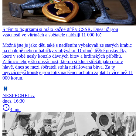
S těmito figurkami si hrálo každé dítě v ČSSR. Dnes už jsou
vzácností ve vitrínách a sbětatelé nabízíjí 11 000 Kč
Možná jste je jako děti také s nadšením vybalovali ze starých krabic
na chalupě nebo u babičky v obýváku. Drobné, těžké postavičky,
které v sobě nesly kouzlo dávných bitev a hrdinských příběhů.
Zatímco tehdy šlo o vzácnost, kterou si kluci střežili jako oko v
hlavě, dnes se mezi sběrateli strhla nefalšovaná bitva. Za ty
nejvzácnější kousky jsou totiž nadšenci ochotni zaplatit i více než 11
000 korun.
NESPECHEJ.cz
dnes, 16:30
3 min