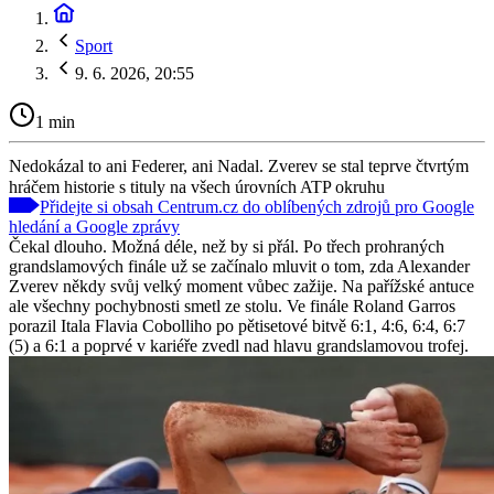
Sport
9. 6. 2026, 20:55
1 min
Nedokázal to ani Federer, ani Nadal. Zverev se stal teprve čtvrtým
hráčem historie s tituly na všech úrovních ATP okruhu
Přidejte si obsah Centrum.cz do oblíbených zdrojů pro Google
hledání a Google zprávy
Čekal dlouho. Možná déle, než by si přál. Po třech prohraných
grandslamových finále už se začínalo mluvit o tom, zda Alexander
Zverev někdy svůj velký moment vůbec zažije. Na pařížské antuce
ale všechny pochybnosti smetl ze stolu. Ve finále Roland Garros
porazil Itala Flavia Cobolliho po pětisetové bitvě 6:1, 4:6, 6:4, 6:7
(5) a 6:1 a poprvé v kariéře zvedl nad hlavu grandslamovou trofej.