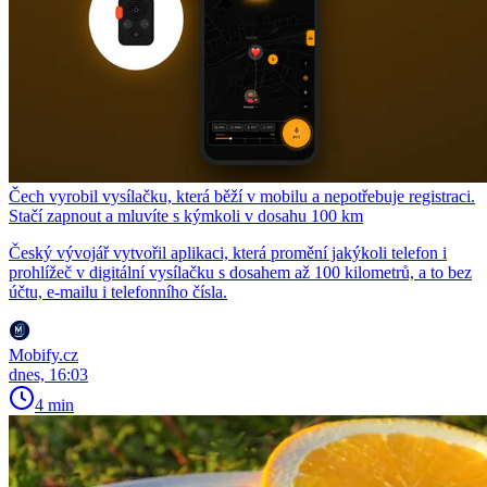
Čech vyrobil vysílačku, která běží v mobilu a nepotřebuje registraci.
Stačí zapnout a mluvíte s kýmkoli v dosahu 100 km
Český vývojář vytvořil aplikaci, která promění jakýkoli telefon i
prohlížeč v digitální vysílačku s dosahem až 100 kilometrů, a to bez
účtu, e-mailu i telefonního čísla.
Mobify.cz
dnes, 16:03
4 min