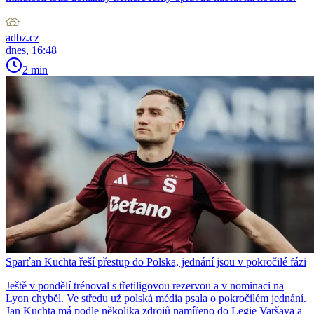
adbz.cz
dnes, 16:48
2 min
Sparťan Kuchta řeší přestup do Polska, jednání jsou v pokročilé fázi
Ještě v pondělí trénoval s třetiligovou rezervou a v nominaci na
Lyon chyběl. Ve středu už polská média psala o pokročilém jednání.
Jan Kuchta má podle několika zdrojů namířeno do Legie Varšava a