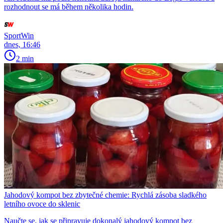
rozhodnout se má během několika hodin.
SportWin
dnes, 16:46
2 min
Jahodový kompot bez zbytečné chemie: Rychlá zásoba sladkého
letního ovoce do sklenic
Naučte se, jak se připravuje dokonalý jahodový kompot bez