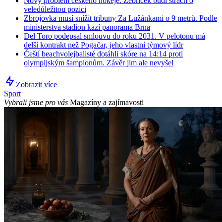
Nový problém českého hokeje. Žebříček budí strach o
veledůležitou pozici
Zbrojovka musí snížit tribuny Za Lužánkami o 9 metrů. Podle
ministerstva stadion kazí panorama Brna
Del Toro podepsal smlouvu do roku 2031. V pelotonu má
delší kontrakt než Pogačar, jeho vlastní týmový lídr
Čeští beachvolejbalisté dotáhli skóre na 14:14 proti
olympijským šampionům. Závěr jim ale nevyšel
Zobrazit více
Sport
Vybrali jsme pro vás
Magazíny a zajímavosti