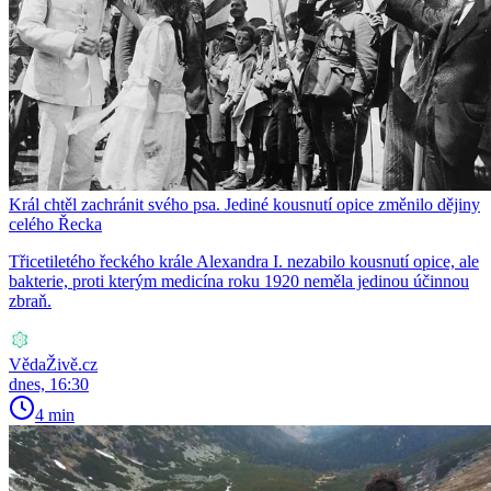
Král chtěl zachránit svého psa. Jediné kousnutí opice změnilo dějiny
celého Řecka
Třicetiletého řeckého krále Alexandra I. nezabilo kousnutí opice, ale
bakterie, proti kterým medicína roku 1920 neměla jedinou účinnou
zbraň.
VědaŽivě.cz
dnes, 16:30
4 min