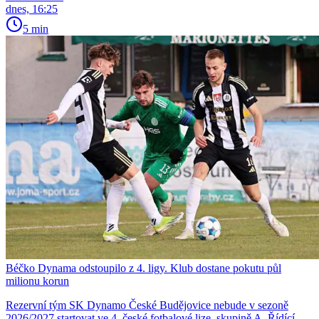
dnes, 16:25
5 min
Béčko Dynama odstoupilo z 4. ligy. Klub dostane pokutu půl
milionu korun
Rezervní tým SK Dynamo České Budějovice nebude v sezoně
2026/2027 startovat ve 4. české fotbalové lize, skupině A. Řídící