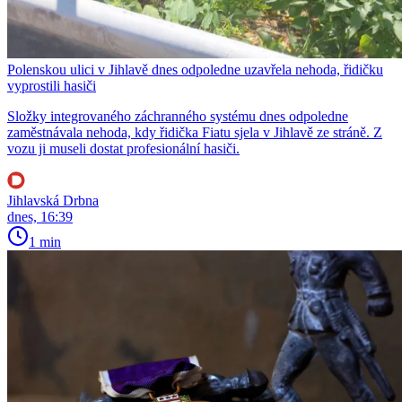
Polenskou ulici v Jihlavě dnes odpoledne uzavřela nehoda, řidičku
vyprostili hasiči
Složky integrovaného záchranného systému dnes odpoledne
zaměstnávala nehoda, kdy řidička Fiatu sjela v Jihlavě ze stráně. Z
vozu ji museli dostat profesionální hasiči.
Jihlavská Drbna
dnes, 16:39
1 min