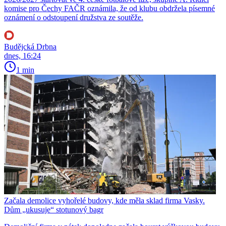
komise pro Čechy FAČR oznámila, že od klubu obdržela písemné
oznámení o odstoupení družstva ze soutěže.
Budějcká Drbna
dnes, 16:24
1 min
Začala demolice vyhořelé budovy, kde měla sklad firma Vasky.
Dům „ukusuje“ stotunový bagr