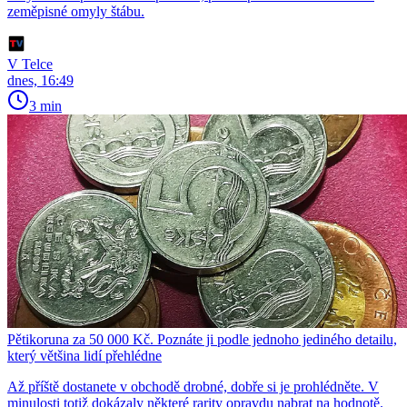
zeměpisné omyly štábu.
V Telce
dnes, 16:49
3 min
Pětikoruna za 50 000 Kč. Poznáte ji podle jednoho jediného detailu,
který většina lidí přehlédne
Až příště dostanete v obchodě drobné, dobře si je prohlédněte. V
minulosti totiž dokázaly některé rarity opravdu nabrat na hodnotě.