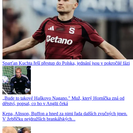
Sparťan Kuchta řeší přestup do Polska, jednání jsou v pokročilé fázi
„Bude to takové Haškovo Nagano." Muž, který Horníčka zná od
dětství, popsal, co ho v Anglii čeká
Kepa, Alisson, Buffon a hned za nimi řada dalších zvučných jmen.
V žebříčku nejdražších brankářských...