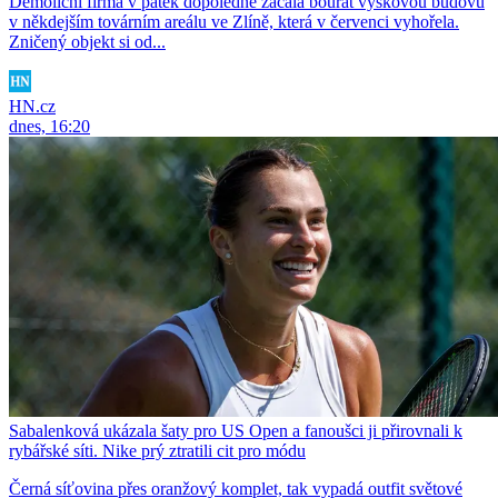
Demoliční firma v pátek dopoledne začala bourat výškovou budovu
v někdejším továrním areálu ve Zlíně, která v červenci vyhořela.
Zničený objekt si od...
HN.cz
dnes, 16:20
Sabalenková ukázala šaty pro US Open a fanoušci ji přirovnali k
rybářské síti. Nike prý ztratili cit pro módu
Černá síťovina přes oranžový komplet, tak vypadá outfit světové