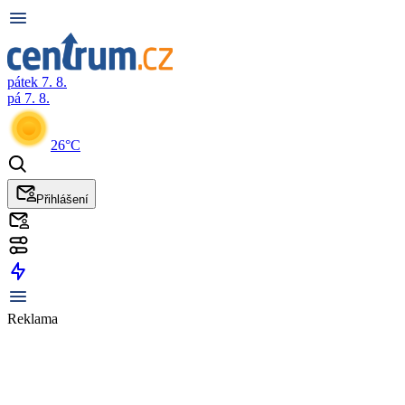
pátek 7. 8.
pá 7. 8.
26°C
Přihlášení
Reklama