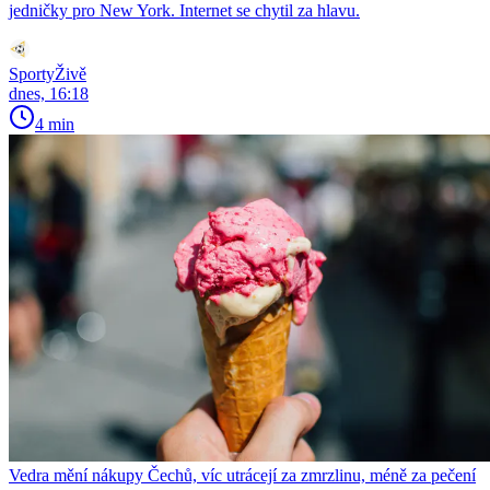
jedničky pro New York. Internet se chytil za hlavu.
SportyŽivě
dnes, 16:18
4 min
Vedra mění nákupy Čechů, víc utrácejí za zmrzlinu, méně za pečení