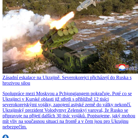
Zásadní eskalace na Ukrajině. Severokorejci přicházejí do Ruska s
hrozivou silou
Spolupráce mezi Moskvou a Pchjongjangem pokračuje. Poté co se
Ukrajinci v Kurské oblasti již střetli s přibližně 12 tisíci
severokorejskými vojáky, zapojení asijské země do války nekončí.
Ukrajinský prezident Volodymyr Zelenskyj varoval, že Rusko se
připravuje na přijetí dalších 30 tisíc vojáků. Popisujeme, jaký mohou
mít vliv na současnou situaci na frontě a v čem jsou pro Ukrajinu
nebezpečím.