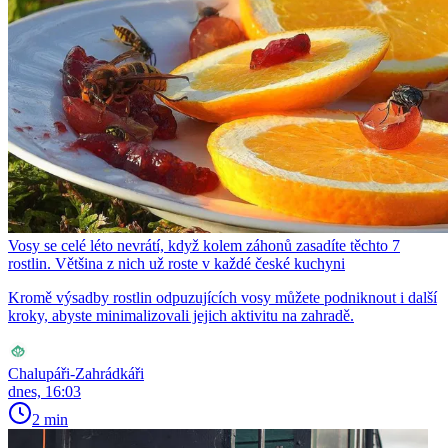
Vosy se celé léto nevrátí, když kolem záhonů zasadíte těchto 7
rostlin. Většina z nich už roste v každé české kuchyni
Kromě výsadby rostlin odpuzujících vosy můžete podniknout i další
kroky, abyste minimalizovali jejich aktivitu na zahradě.
Chalupáři-Zahrádkáři
dnes, 16:03
2 min