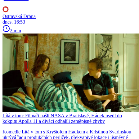
Ostravská Drbna
dnes, 16:53
2 min
Lítá v tom: Filmaři našli NASA v Bratislavě, Hádek usedl do
kokpitu Apolla 11 a diváci odhalili zeměpisné chyby
Komedie Lítá v tom s Kryštofem Hádkem a Kristínou Svarinskou
ukrývá řadu produkčních perliček, překvapivé lokace i úsměvné