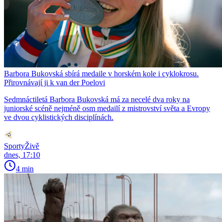
Barbora Bukovská sbírá medaile v horském kole i cyklokrosu.
Přirovnávají ji k van der Poelovi
Sedmnáctiletá Barbora Bukovská má za necelé dva roky na
juniorské scéně nejméně osm medailí z mistrovství světa a Evropy
ve dvou cyklistických disciplínách.
SportyŽivě
dnes, 17:10
4 min