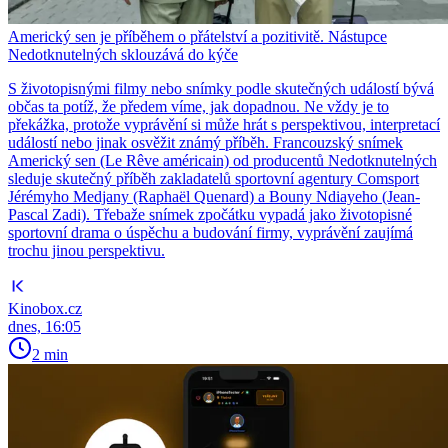
Americký sen je příběhem o přátelství a pozitivitě. Nástupce
Nedotknutelných sklouzává do kýče
S životopisnými filmy nebo snímky podle skutečných událostí bývá
občas ta potíž, že předem víme, jak dopadnou. Ne vždy je to
překážka, protože vyprávění si může hrát s perspektivou, interpretací
událostí nebo jinak osvěžit známý příběh. Francouzský snímek
Americký sen (Le Rêve américain) od producentů Nedotknutelných
sleduje skutečný příběh zakladatelů sportovní agentury Comsport
Jérémyho Medjany (Raphaël Quenard) a Bouny Ndiayeho (Jean-
Pascal Zadi). Třebaže snímek zpočátku vypadá jako životopisné
sportovní drama o úspěchu a budování firmy, vyprávění zaujímá
trochu jinou perspektivu.
Kinobox.cz
dnes, 16:05
2 min