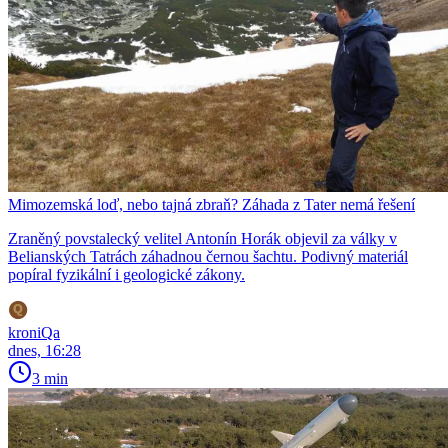
Mimozemská loď, nebo tajná zbraň? Záhada z Tater nemá řešení
Zraněný povstalecký velitel Antonín Horák objevil za války v
Belianských Tatrách záhadnou černou šachtu. Podivný materiál
popíral fyzikální i geologické zákony.
kroniQa
dnes, 16:28
3 min