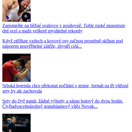
Zapomeňte na běžné svalovce v posilovně. Tohle ruské monstrum
drtí ocel a maže veškeré myslitelné rekordy
Když ztěžkne vzduch a kovové osy začnou prosebně skřípat pod
náporem neuvěřitelné zátěže, zbystří celá...
Srbská legenda chce překopat počítání v tenise, formát na tři vítězné
sety by ale zachovala
Sety do čtyř gamů, žádné výhody a zápas hotový do dvou hodin.
Čtyřiadvacetinásobný grandslamový vítěz Novak...