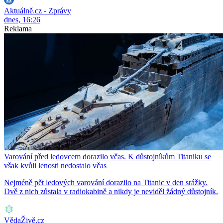
Aktuálně.cz - Zprávy
dnes, 16:26
Reklama
Varování před ledovcem dorazilo včas. K důstojníkům Titaniku se
však kvůli lenosti nedostalo včas
Nejméně pět ledových varování dorazilo na Titanic v den srážky.
Dvě z nich zůstala v radiokabině a nikdy je neviděl žádný důstojník.
VědaŽivě.cz