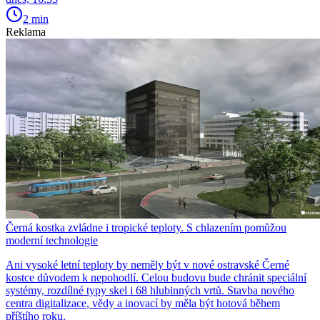
2 min
Reklama
Černá kostka zvládne i tropické teploty. S chlazením pomůžou
moderní technologie
Ani vysoké letní teploty by neměly být v nové ostravské Černé
kostce důvodem k nepohodlí. Celou budovu bude chránit speciální
systémy, rozdílné typy skel i 68 hlubinných vrtů. Stavba nového
centra digitalizace, vědy a inovací by měla být hotová během
příštího roku.