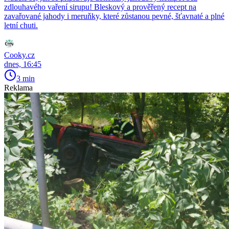
zdlouhavého vaření sirupu! Bleskový a prověřený recept na
zavařované jahody i meruňky, které zůstanou pevné, šťavnaté a plné
letní chuti.
Cooky.cz
dnes, 16:45
3 min
Reklama