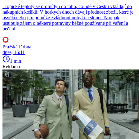
Tropické teploty se promítly i do toho, co lidé v Česku vkládají do
nákupních košíků. V horkých dnech dávají přednost zboží, které je
osvěží nebo jim pomůže zvládnout pobyt na slunci. Naopak
ustupuje zájem o některé potraviny běžně používané při vaření a
pečení.
Pražská Drbna
dnes, 16:11
1 min
Reklama