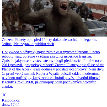
Zrození Planety opic před 15 lety dokonale zachránilo legendu.
Jediné „Ne“ vyrazilo publiku dech
Hollywood si vždycky najde záminku k vytvoření prequelu nebo
rebootu, jímž pořádně vyždímá existující úspěšnou franšízu.
Způsob, jakým se k vrstevnaté mytologii předchozích filmů v roce
2011 postavil „prequelový reboot“ Zrození Planety opic (Rise of the
Planet of the Apes), je ale dodnes v podstatě učebnicový. Není divu,
že první velký snímek Ruperta Wyatta položil základ modernímu
pavilonu opičí ságy, který zcela zachránil pověst původní filmové
legendy z roku 1968, již obklopuje tolik pochybných dějových
článků.
Kinobox.cz
dnes, 17:05