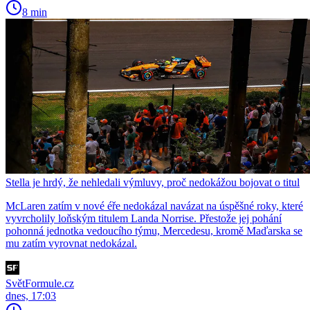
8 min
Stella je hrdý, že nehledali výmluvy, proč nedokážou bojovat o titul
McLaren zatím v nové éře nedokázal navázat na úspěšné roky, které
vyvrcholily loňským titulem Landa Norrise. Přestože jej pohání
pohonná jednotka vedoucího týmu, Mercedesu, kromě Maďarska se
mu zatím vyrovnat nedokázal.
SvětFormule.cz
dnes, 17:03