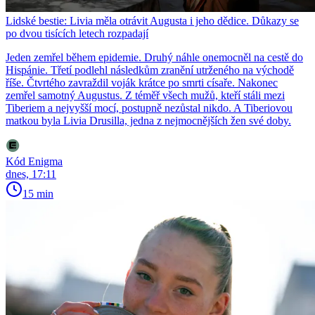
Lidské bestie: Livia měla otrávit Augusta i jeho dědice. Důkazy se
po dvou tisících letech rozpadají
Jeden zemřel během epidemie. Druhý náhle onemocněl na cestě do
Hispánie. Třetí podlehl následkům zranění utrženého na východě
říše. Čtvrtého zavraždil voják krátce po smrti císaře. Nakonec
zemřel samotný Augustus. Z téměř všech mužů, kteří stáli mezi
Tiberiem a nejvyšší mocí, postupně nezůstal nikdo. A Tiberiovou
matkou byla Livia Drusilla, jedna z nejmocnějších žen své doby.
Kód Enigma
dnes, 17:11
15 min