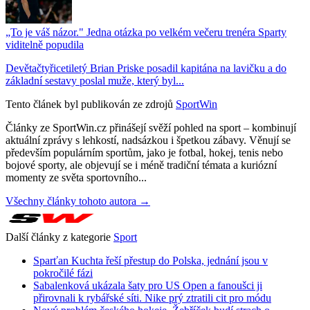
„To je váš názor." Jedna otázka po velkém večeru trenéra Sparty
viditelně popudila
Devětačtyřicetiletý Brian Priske posadil kapitána na lavičku a do
základní sestavy poslal muže, který byl...
Tento článek byl publikován ze zdrojů
SportWin
Články ze SportWin.cz přinášejí svěží pohled na sport – kombinují
aktuální zprávy s lehkostí, nadsázkou i špetkou zábavy. Věnují se
především populárním sportům, jako je fotbal, hokej, tenis nebo
bojové sporty, ale objevují se i méně tradiční témata a kuriózní
momenty ze světa sportovního...
Všechny články tohoto autora →
Další články z kategorie
Sport
Sparťan Kuchta řeší přestup do Polska, jednání jsou v
pokročilé fázi
Sabalenková ukázala šaty pro US Open a fanoušci ji
přirovnali k rybářské síti. Nike prý ztratili cit pro módu