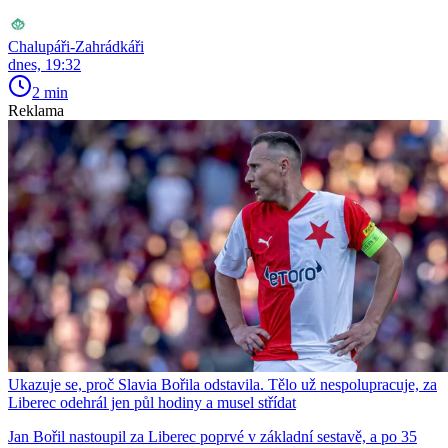
Chalupáři-Zahrádkáři
dnes, 19:32
2 min
Reklama
Ukazuje se, proč Slavia Bořila odstavila. Tělo už nespolupracuje, za
Liberec odehrál jen půl hodiny a musel střídat
Jan Bořil nastoupil za Liberec poprvé v základní sestavě, a po 35