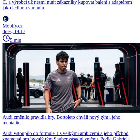
C, a výrobci už nesmí nutit zákazníky kupovat balení s adaptérem
jako jedinou variantu.
Mobify.cz
dnes, 19:17
5 min
Audi změnilo pravidla hry. Bortoleto chválí nový tým i jeho
mentalitu
Audi vstoupilo do formule 1 s velkými ambicemi a jeho příchod
znamenal pro bývalý tým Sauber zásadní změnu. Podle Gabriela