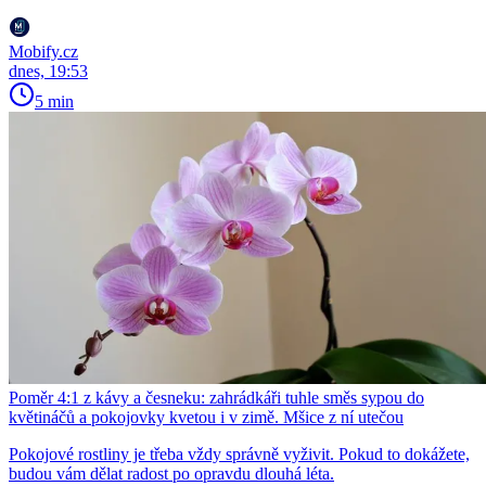
Mobify.cz
dnes, 19:53
5 min
Poměr 4:1 z kávy a česneku: zahrádkáři tuhle směs sypou do
květináčů a pokojovky kvetou i v zimě. Mšice z ní utečou
Pokojové rostliny je třeba vždy správně vyživit. Pokud to dokážete,
budou vám dělat radost po opravdu dlouhá léta.