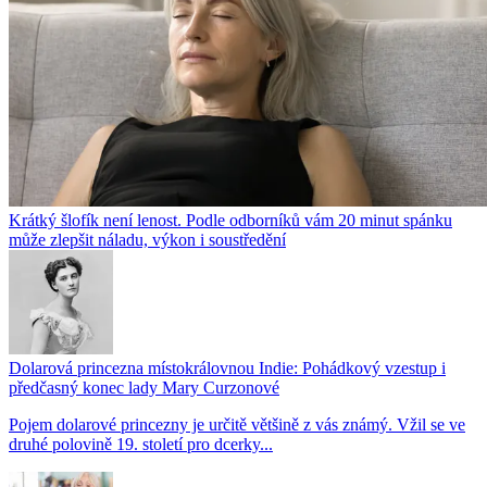
Krátký šlofík není lenost. Podle odborníků vám 20 minut spánku
může zlepšit náladu, výkon i soustředění
Dolarová princezna místokrálovnou Indie: Pohádkový vzestup i
předčasný konec lady Mary Curzonové
Pojem dolarové princezny je určitě většině z vás známý. Vžil se ve
druhé polovině 19. století pro dcerky...