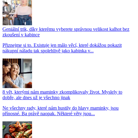
Geniální trik, díky kterému vyberete správnou velikost kalhot bez
zkoušení v kabince
Přiznejme si to. Existuje jen málo věcí, které dokážou pokazit
nákupní náladu tak spolehlivě jako kabinka v...
8 vět, kterými nám maminky zkomplikovaly život. Myslely to
dobře, ale dnes už je všechno jinak
Ne všechny rady, které nám hustily do hlavy maminky, jsou
přínosné. Ba právě naopak. Některé věty jsou...