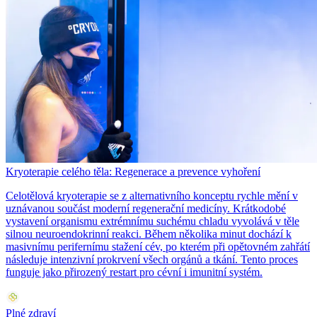
Kryoterapie celého těla: Regenerace a prevence vyhoření
Celotělová kryoterapie se z alternativního konceptu rychle mění v
uznávanou součást moderní regenerační medicíny. Krátkodobé
vystavení organismu extrémnímu suchému chladu vyvolává v těle
silnou neuroendokrinní reakci. Během několika minut dochází k
masivnímu perifernímu stažení cév, po kterém při opětovném zahřátí
následuje intenzivní prokrvení všech orgánů a tkání. Tento proces
funguje jako přirozený restart pro cévní i imunitní systém.
Plné zdraví