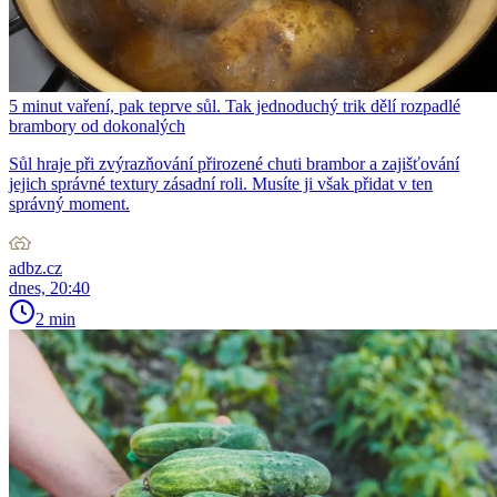
5 minut vaření, pak teprve sůl. Tak jednoduchý trik dělí rozpadlé
brambory od dokonalých
Sůl hraje při zvýrazňování přirozené chuti brambor a zajišťování
jejich správné textury zásadní roli. Musíte ji však přidat v ten
správný moment.
adbz.cz
dnes, 20:40
2 min