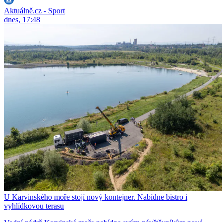
Aktuálně.cz - Sport
dnes, 17:48
U Karvinského moře stojí nový kontejner. Nabídne bistro i
vyhlídkovou terasu