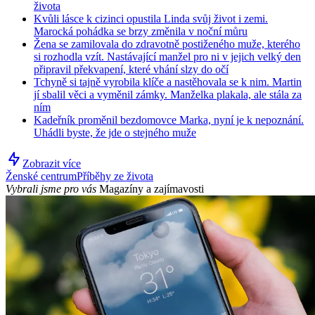
života
Kvůli lásce k cizinci opustila Linda svůj život i zemi.
Marocká pohádka se brzy změnila v noční můru
Žena se zamilovala do zdravotně postiženého muže, kterého
si rozhodla vzít. Nastávající manžel pro ni v jejich velký den
připravil překvapení, které vhání slzy do očí
Tchyně si tajně vyrobila klíče a nastěhovala se k nim. Martin
jí sbalil věci a vyměnil zámky. Manželka plakala, ale stála za
ním
Kadeřník proměnil bezdomovce Marka, nyní je k nepoznání.
Uhádli byste, že jde o stejného muže
Zobrazit více
Ženské centrum
Příběhy ze života
Vybrali jsme pro vás
Magazíny a zajímavosti