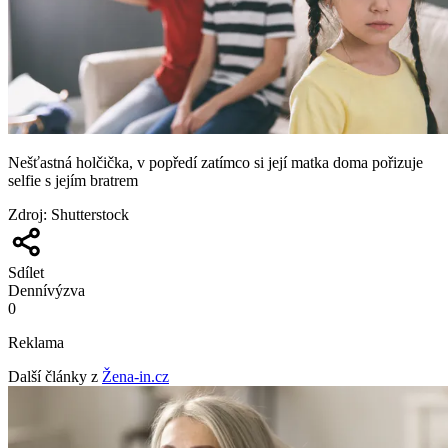
Nešťastná holčička, v popředí zatímco si její matka doma pořizuje
selfie s jejím bratrem
Zdroj
:
Shutterstock
Sdílet
Denní
výzva
0
Reklama
Další články z
Žena-in.cz