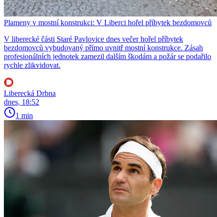
Plameny v mostní konstrukci: V Liberci hořel příbytek bezdomovců
V liberecké části Staré Pavlovice dnes večer hořel příbytek
bezdomovců vybudovaný přímo uvnitř mostní konstrukce. Zásah
profesionálních jednotek zamezil dalším škodám a požár se podařilo
rychle zlikvidovat.
Liberecká Drbna
dnes, 18:52
1 min