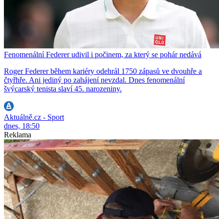
Fenomenální Federer udivil i počinem, za který se pohár nedává
Roger Federer během kariéry odehrál 1750 zápasů ve dvouhře a
čtyřhře. Ani jediný po zahájení nevzdal. Dnes fenomenální
švýcarský tenista slaví 45. narozeniny.
Aktuálně.cz - Sport
dnes, 18:50
Reklama