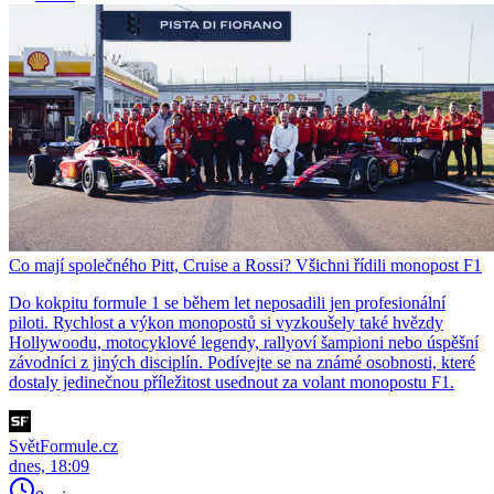
Co mají společného Pitt, Cruise a Rossi? Všichni řídili monopost F1
Do kokpitu formule 1 se během let neposadili jen profesionální
piloti. Rychlost a výkon monopostů si vyzkoušely také hvězdy
Hollywoodu, motocyklové legendy, rallyoví šampioni nebo úspěšní
závodníci z jiných disciplín. Podívejte se na známé osobnosti, které
dostaly jedinečnou příležitost usednout za volant monopostu F1.
SvětFormule.cz
dnes, 18:09