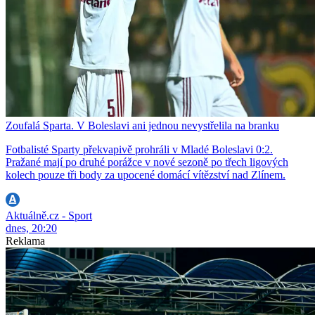
Zoufalá Sparta. V Boleslavi ani jednou nevystřelila na branku
Fotbalisté Sparty překvapivě prohráli v Mladé Boleslavi 0:2.
Pražané mají po druhé porážce v nové sezoně po třech ligových
kolech pouze tři body za upocené domácí vítězství nad Zlínem.
Aktuálně.cz - Sport
dnes, 20:20
Reklama