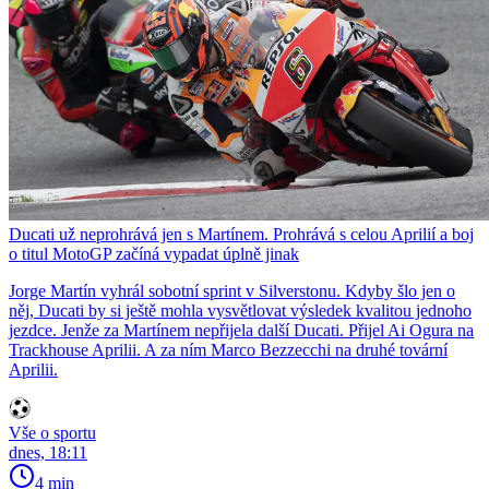
Ducati už neprohrává jen s Martínem. Prohrává s celou Aprilií a boj
o titul MotoGP začíná vypadat úplně jinak
Jorge Martín vyhrál sobotní sprint v Silverstonu. Kdyby šlo jen o
něj, Ducati by si ještě mohla vysvětlovat výsledek kvalitou jednoho
jezdce. Jenže za Martínem nepřijela další Ducati. Přijel Ai Ogura na
Trackhouse Aprilii. A za ním Marco Bezzecchi na druhé tovární
Aprilii.
Vše o sportu
dnes, 18:11
4 min