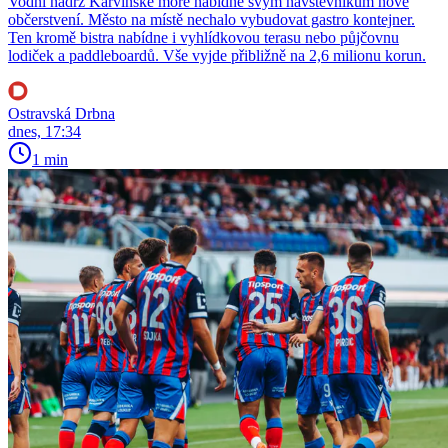
Vodní nádrž Karvinské moře nabídne svým návštěvníkům nové
občerstvení. Město na místě nechalo vybudovat gastro kontejner.
Ten kromě bistra nabídne i vyhlídkovou terasu nebo půjčovnu
lodiček a paddleboardů. Vše vyjde přibližně na 2,6 milionu korun.
Ostravská Drbna
dnes, 17:34
1 min