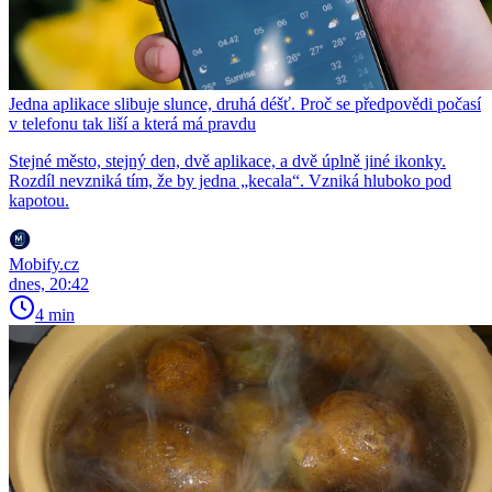
Jedna aplikace slibuje slunce, druhá déšť. Proč se předpovědi počasí
v telefonu tak liší a která má pravdu
Stejné město, stejný den, dvě aplikace, a dvě úplně jiné ikonky.
Rozdíl nevzniká tím, že by jedna „kecala“. Vzniká hluboko pod
kapotou.
Mobify.cz
dnes, 20:42
4 min