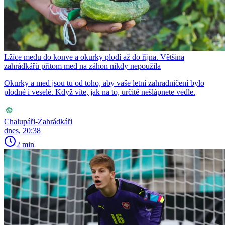
Lžíce medu do konve a okurky plodí až do října. Většina
zahrádkářů přitom med na záhon nikdy nepoužila
Okurky a med jsou tu od toho, aby vaše letní zahradničení bylo
plodné i veselé. Když víte, jak na to, určitě nešlápnete vedle.
Chalupáři-Zahrádkáři
dnes, 20:38
2 min