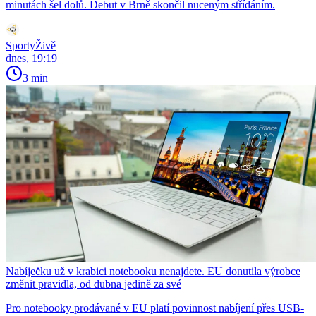
minutách šel dolů. Debut v Brně skončil nuceným střídáním.
SportyŽivě
dnes, 19:19
3 min
Nabíječku už v krabici notebooku nenajdete. EU donutila výrobce
změnit pravidla, od dubna jedině za své
Pro notebooky prodávané v EU platí povinnost nabíjení přes USB-