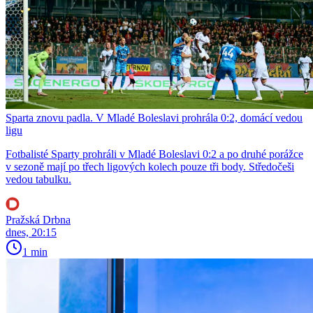
Sparta znovu padla. V Mladé Boleslavi prohrála 0:2, domácí vedou
ligu
Fotbalisté Sparty prohráli v Mladé Boleslavi 0:2 a po druhé porážce
v sezoně mají po třech ligových kolech pouze tři body. Středočeši
vedou tabulku.
Pražská Drbna
dnes, 20:15
1 min