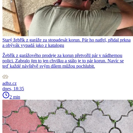
Starý žebřík z garáže za stopadesát korun. Pár ho natřel, přidal prkna
a obývák vypadá jako z katalogu
Žebřík z garážového prodeje za korun přetvořil pár v nádhernou
polici. Zabralo jim to jen chvilku a stálo je to pár korun. Navíc se
teď každé návštěvě svým dílem můžou pochlubit.
adbz.cz
dnes, 18:35
2 min