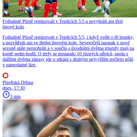
Fotbalisté Plzně remizovali v Teplicích 5:5 a nevyhráli ani třetí
ligové kolo
Fotbalisté Plzně remizovali v Teplicích 5:5, i když vedli o tři branky,
a nezvítězili ani ve třetím ligovém kole. Severočeši naopak v nové
sezoně stále neprohráli a v součtu s úvodními dvěma triumfy mají na
kontě sedm bodů. O trefy se postaralo 10 různých střelců, spolu s
dalšími dvěma zápasy jde o utkání s druhým nejvyšším počtem gólů
v samostatné lize.
Plzeňská Drbna
dnes, 17:30
3 min