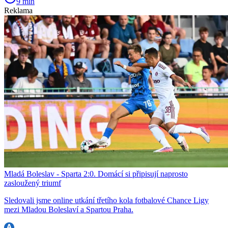
9 min
Reklama
Mladá Boleslav - Sparta 2:0. Domácí si připisují naprosto
zasloužený triumf
Sledovali jsme online utkání třetího kola fotbalové Chance Ligy
mezi Mladou Boleslaví a Spartou Praha.