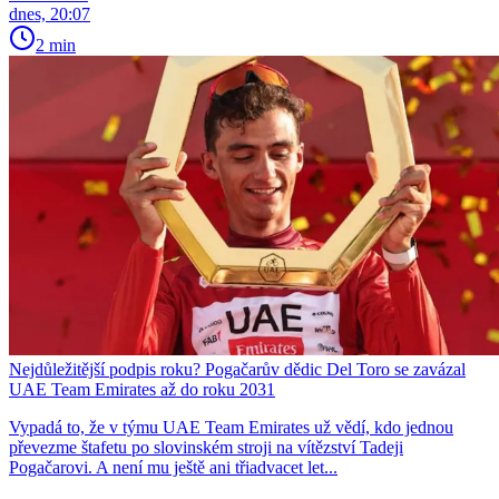
dnes, 20:07
2 min
Nejdůležitější podpis roku? Pogačarův dědic Del Toro se zavázal
UAE Team Emirates až do roku 2031
Vypadá to, že v týmu UAE Team Emirates už vědí, kdo jednou
převezme štafetu po slovinském stroji na vítězství Tadeji
Pogačarovi. A není mu ještě ani třiadvacet let...