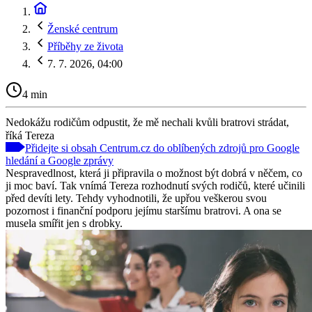
Ženské centrum
Příběhy ze života
7. 7. 2026, 04:00
4 min
Nedokážu rodičům odpustit, že mě nechali kvůli bratrovi strádat,
říká Tereza
Přidejte si obsah Centrum.cz do oblíbených zdrojů pro Google
hledání a Google zprávy
Nespravedlnost, která ji připravila o možnost být dobrá v něčem, co
ji moc baví. Tak vnímá Tereza rozhodnutí svých rodičů, které učinili
před devíti lety. Tehdy vyhodnotili, že upřou veškerou svou
pozornost i finanční podporu jejímu staršímu bratrovi. A ona se
musela smířit jen s drobky.