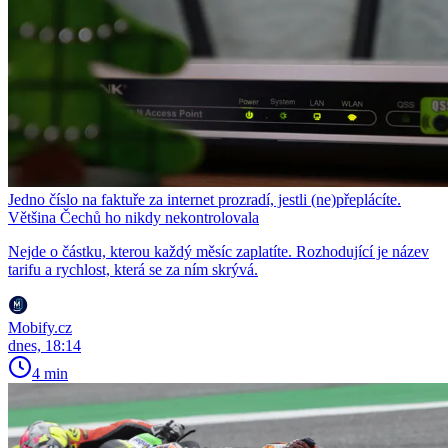
Jedno číslo na faktuře za internet prozradí, jestli (ne)přeplácíte.
Většina Čechů ho nikdy nekontrolovala
Nejde o částku, kterou každý měsíc zaplatíte. Rozhodující je název
tarifu a rychlost, která se za ním skrývá.
Mobify.cz
dnes, 18:14
4 min