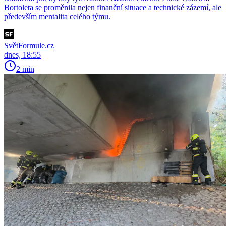
Bortoleta se proměnila nejen finanční situace a technické zázemí, ale
především mentalita celého týmu.
SvětFormule.cz
dnes, 18:55
2 min