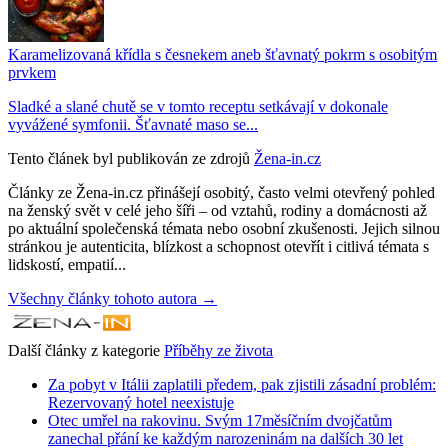
Karamelizovaná křídla s česnekem aneb šťavnatý pokrm s osobitým
prvkem
Sladké a slané chutě se v tomto receptu setkávají v dokonale
vyvážené symfonii. Šťavnaté maso se...
Tento článek byl publikován ze zdrojů
Žena-in.cz
Články ze Žena-in.cz přinášejí osobitý, často velmi otevřený pohled
na ženský svět v celé jeho šíři – od vztahů, rodiny a domácnosti až
po aktuální společenská témata nebo osobní zkušenosti. Jejich silnou
stránkou je autenticita, blízkost a schopnost otevřít i citlivá témata s
lidskostí, empatií...
Všechny články tohoto autora →
Další články z kategorie
Příběhy ze života
Za pobyt v Itálii zaplatili předem, pak zjistili zásadní problém:
Rezervovaný hotel neexistuje
Otec umřel na rakovinu. Svým 17měsíčním dvojčatům
zanechal přání ke každým narozeninám na dalších 30 let