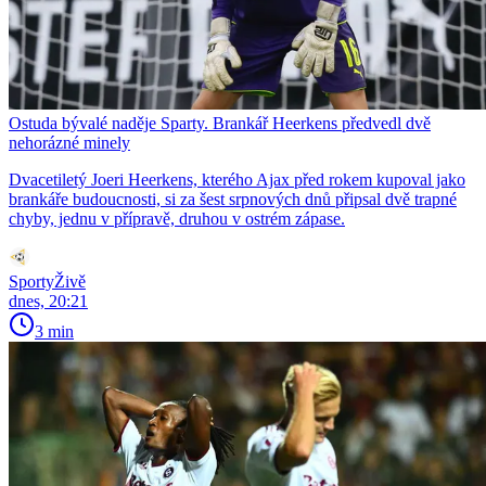
Ostuda bývalé naděje Sparty. Brankář Heerkens předvedl dvě
nehorázné minely
Dvacetiletý Joeri Heerkens, kterého Ajax před rokem kupoval jako
brankáře budoucnosti, si za šest srpnových dnů připsal dvě trapné
chyby, jednu v přípravě, druhou v ostrém zápase.
SportyŽivě
dnes, 20:21
3 min