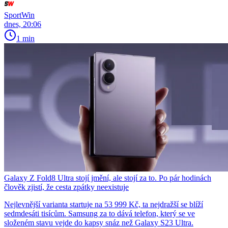
SportWin
dnes, 20:06
1 min
Galaxy Z Fold8 Ultra stojí jmění, ale stojí za to. Po pár hodinách
člověk zjistí, že cesta zpátky neexistuje
Nejlevnější varianta startuje na 53 999 Kč, ta nejdražší se blíží
sedmdesáti tisícům. Samsung za to dává telefon, který se ve
složeném stavu vejde do kapsy snáz než Galaxy S23 Ultra.