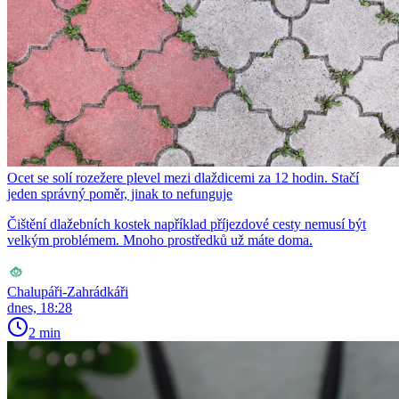
Ocet se solí rozežere plevel mezi dlaždicemi za 12 hodin. Stačí
jeden správný poměr, jinak to nefunguje
Čištění dlažebních kostek například příjezdové cesty nemusí být
velkým problémem. Mnoho prostředků už máte doma.
Chalupáři-Zahrádkáři
dnes, 18:28
2 min