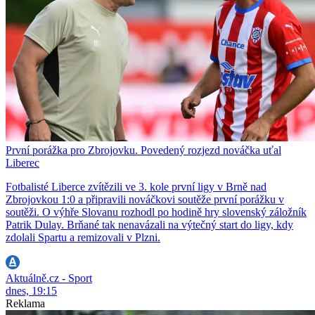
První porážka pro Zbrojovku. Povedený rozjezd nováčka uťal
Liberec
Fotbalisté Liberce zvítězili ve 3. kole první ligy v Brně nad
Zbrojovkou 1:0 a připravili nováčkovi soutěže první porážku v
soutěži. O výhře Slovanu rozhodl po hodině hry slovenský záložník
Patrik Dulay. Brňané tak nenavázali na výtečný start do ligy, kdy
zdolali Spartu a remizovali v Plzni.
Aktuálně.cz - Sport
dnes, 19:15
Reklama