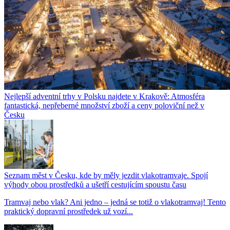
Nejlepší adventní trhy v Polsku najdete v Krakově: Atmosféra
fantastická, nepřeberné množství zboží a ceny poloviční než v
Česku
Seznam měst v Česku, kde by měly jezdit vlakotramvaje. Spojí
výhody obou prostředků a ušetří cestujícím spoustu času
Tramvaj nebo vlak? Ani jedno – jedná se totiž o vlakotramvaj! Tento
praktický dopravní prostředek už vozí...