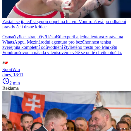
Zastali se jí, teď si sypou popel na hlavu. Vondroušová po odhalení
pravdy čelí drsné kritice
Osmačtyřicet stran, čtyři lékařští experti a jedna textová zpráva na
WhatsAppu. Mezinárodní agentura pro bezúhonnost tenisu
zveřejnila kompletní odůvodnění čtyřletého trestu pro Markétu
Vondroušovou a nálada v tenisovém světě se od té chvíle otočila.
SportWin
dnes, 18:11
2 min
Reklama