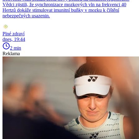
Vědci zjistili, že synchronizace mozkových vln na frekvenci 40
Hertzů dokáže stimulovat imunitní buňky v mozku k čištění
nebezpečných usazenin.
Plné zdraví
dnes, 19:44
2 min
Reklama