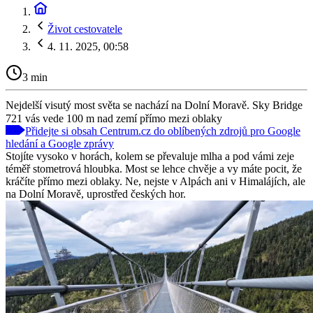
Život cestovatele
4. 11. 2025, 00:58
3 min
Nejdelší visutý most světa se nachází na Dolní Moravě. Sky Bridge
721 vás vede 100 m nad zemí přímo mezi oblaky
Přidejte si obsah Centrum.cz do oblíbených zdrojů pro Google
hledání a Google zprávy
Stojíte vysoko v horách, kolem se převaluje mlha a pod vámi zeje
téměř stometrová hloubka. Most se lehce chvěje a vy máte pocit, že
kráčíte přímo mezi oblaky. Ne, nejste v Alpách ani v Himalájích, ale
na Dolní Moravě, uprostřed českých hor.