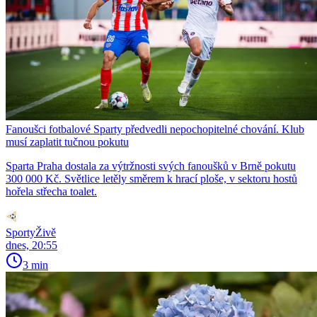
Fanoušci fotbalové Sparty předvedli nepochopitelné chování. Klub
musí zaplatit tučnou pokutu
Sparta Praha dostala za výtržnosti svých fanoušků v Brně pokutu
300 000 Kč. Světlice letěly směrem k hrací ploše, v sektoru hostů
hořela střecha toalet.
SportyŽivě
dnes, 20:55
3 min