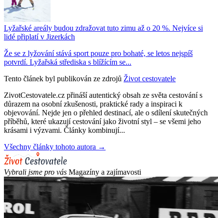
Lyžařské areály budou zdražovat tuto zimu až o 20 %. Nejvíce si
lidé připlatí v Jizerkách
Že se z lyžování stává sport pouze pro bohaté, se letos nejspíš
potvrdí. Lyžařská střediska s blížícím se...
Tento článek byl publikován ze zdrojů
Život cestovatele
ZivotCestovatele.cz přináší autentický obsah ze světa cestování s
důrazem na osobní zkušenosti, praktické rady a inspiraci k
objevování. Nejde jen o přehled destinací, ale o sdílení skutečných
příběhů, které ukazují cestování jako životní styl – se všemi jeho
krásami i výzvami. Články kombinují...
Všechny články tohoto autora →
Vybrali jsme pro vás
Magazíny a zajímavosti