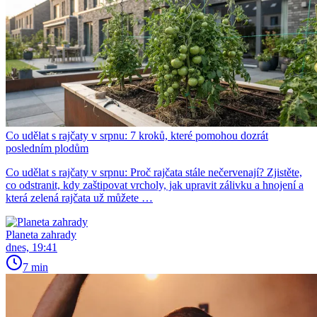
Co udělat s rajčaty v srpnu: 7 kroků, které pomohou dozrát
posledním plodům
Co udělat s rajčaty v srpnu: Proč rajčata stále nečervenají? Zjistěte,
co odstranit, kdy zaštipovat vrcholy, jak upravit zálivku a hnojení a
která zelená rajčata už můžete …
Planeta zahrady
dnes, 19:41
7 min