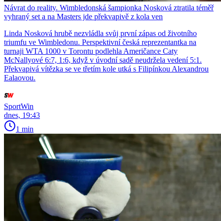
Návrat do reality. Wimbledonská šampionka Nosková ztratila téměř
vyhraný set a na Masters jde překvapivě z kola ven
Linda Nosková hrubě nezvládla svůj první zápas od životního
triumfu ve Wimbledonu. Perspektivní česká reprezentantka na
turnaji WTA 1000 v Torontu podlehla Američance Caty
McNallyové 6:7, 1:6, když v úvodní sadě neudržela vedení 5:1.
Překvapivá vítězka se ve třetím kole utká s Filipínkou Alexandrou
Ealaovou.
SportWin
dnes, 19:43
1 min