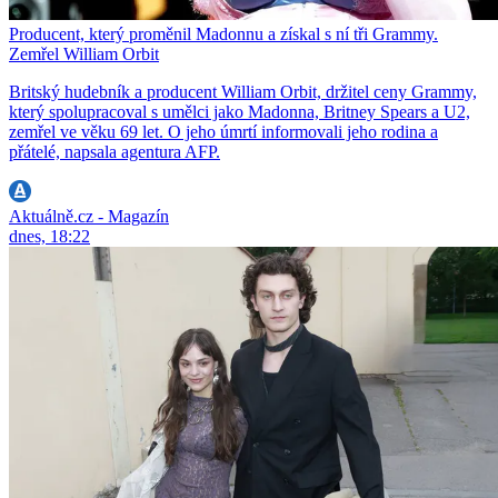
Producent, který proměnil Madonnu a získal s ní tři Grammy.
Zemřel William Orbit
Britský hudebník a producent William Orbit, držitel ceny Grammy,
který spolupracoval s umělci jako Madonna, Britney Spears a U2,
zemřel ve věku 69 let. O jeho úmrtí informovali jeho rodina a
přátelé, napsala agentura AFP.
Aktuálně.cz - Magazín
dnes, 18:22