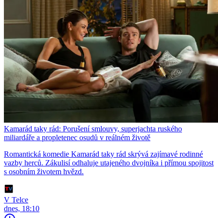
Kamarád taky rád: Porušení smlouvy, superjachta ruského
miliardáře a propletenec osudů v reálném životě
Romantická komedie Kamarád taky rád skrývá zajímavé rodinné
vazby herců. Zákulisí odhaluje utajeného dvojníka i přímou spojitost
s osobním životem hvězd.
V Telce
dnes, 18:10