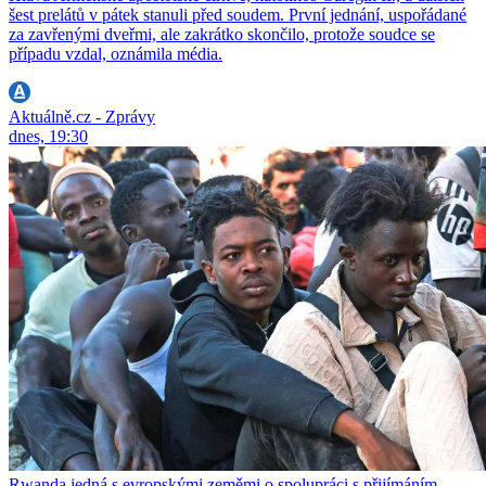
šest prelátů v pátek stanuli před soudem. První jednání, uspořádané
za zavřenými dveřmi, ale zakrátko skončilo, protože soudce se
případu vzdal, oznámila média.
Aktuálně.cz - Zprávy
dnes, 19:30
Rwanda jedná s evropskými zeměmi o spolupráci s přijímáním