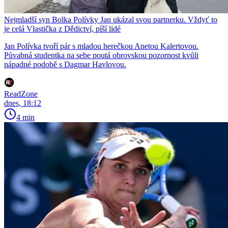
Nejmladší syn Bolka Polívky Jan ukázal svou partnerku. Vždyť to
je celá Vlastička z Dědictví, píší lidé
Jan Polívka tvoří pár s mladou herečkou Anetou Kalertovou.
Půvabná studentka na sebe poutá obrovskou pozornost kvůli
nápadné podobě s Dagmar Havlovou.
ReadZone
dnes, 18:12
4 min