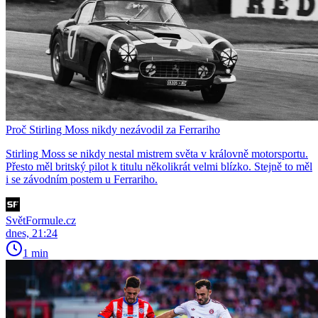
Proč Stirling Moss nikdy nezávodil za Ferrariho
Stirling Moss se nikdy nestal mistrem světa v královně motorsportu.
Přesto měl britský pilot k titulu několikrát velmi blízko. Stejně to měl
i se závodním postem u Ferrariho.
SvětFormule.cz
dnes, 21:24
1 min