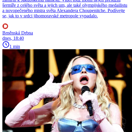
šermíře z celého světa a jejich um, ale také olympijského medailistu
a novopečeného mistra světa Alexandera Choupenitche. Podívejte
se, jak to v srdci jihomoravské metropole vypadalo.
Brněnská Drbna
dnes, 18:40
1 min