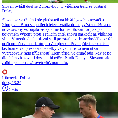
Slovan ovládl duel se Zbrojovkou. O vítěznou trefu se postaral
Dulay
Slovan se ve třetím kole představil na hřišti ligového nováčka.
Zbrojovka Brno se po třech letech vrátila do nejvyšší soutěže a do
nové sezony vstoupila ve výborné formě. Slovan naopak po
bojovném výkonu proti Teplicím chtěl znovu naskočit na vítěznou
vlnu. V úvodu duelu hlavní sudí po zásahu videorozhodčího zrušil
udělenou červenou kartu pro Zbrojovku. První půle tak skončila
bezbrankově, přesto si oba celky ve velmi náročném utkání
vypracovaly řadu příležitostí. Zlom přišel ve druhé půli, kdy se po
dlouhém vhazování dostal k hlavičce Patrik Dulay a Slovanu tak
zařídil jedinou a zároveň vítěznou trefu.
Liberecká Drbna
dnes, 19:24
2 min