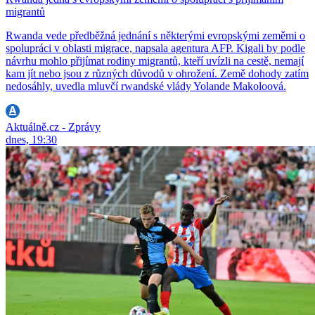
migrantů
Rwanda vede předběžná jednání s některými evropskými zeměmi o
spolupráci v oblasti migrace, napsala agentura AFP. Kigali by podle
návrhu mohlo přijímat rodiny migrantů, kteří uvízli na cestě, nemají
kam jít nebo jsou z různých důvodů v ohrožení. Země dohody zatím
nedosáhly, uvedla mluvčí rwandské vlády Yolande Makoloová.
Aktuálně.cz - Zprávy
dnes, 19:30