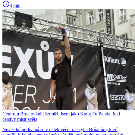
4 min
Centrum Brna ovládli šermíři. Jsem jako Kung Fu Panda, řekl
čerstvý mistr světa
Nevšední podívaná se v pátek večer naskytla Brňanům, kteří
zamířili k Jakubskému náměstí. Vidět totiž mohli nejen prestižní