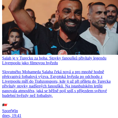
Salah je v Turecku za boha. Stovky fanoušků přivítaly legendu
Liverpoolu jako filmovou hvězdu
Slovutného Mohameda Salaha čeká nová a pro mnohé hodně
překvapivá fotbalová výzva. Egyptská hvězda po odchodu z
Liverpoolu míří do Trabzonsporu, kde ji už při příletu do Turecka
přivítaly stovky nadšených fanoušků. Na istanbulském letišti
panovala atmosféra, jaká se běžně pojí spíš s příjezdem světové
hudební hvězdy než fotbalisty.
SportWin
dnes, 19:41