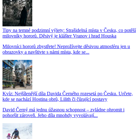
Tipy na temné podzimní výlety: Strašidelná místa v Česku, co potěší
milovníky hororů. Děsivý je klášter Vranov i hrad Houska
Milovníci hororů zbystřete! Neprožívejte děsivou atmosféru jen u
obrazovky a navštivte s námi místa, kde se...
Kvíz: Nejšílenější díla Davida Černého rozesetá po Česku. Určete,
kde se nachází Hostina obrů, Lilith či čůrající postavy
David Černý má jednu úžasnou schopnost – zvládne ohromit i
pohoršit zároveň. Jeho díla mnohdy vyvolávají...