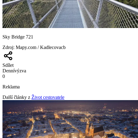
Sky Bridge 721
Zdroj
:
Mapy.com / Kadlecovacb
Sdílet
Denní
výzva
0
Reklama
Další články z
Život cestovatele