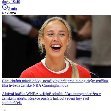
dnes, 19:40
2 min
Reklama
Chci chránit mladé dívky, neměly by hrát proti biologickým mužům,
říká hvězda ženské NBA Cunninghamová
Aktivní hráčka WNBA veřejně odmítla účast transgender žen v
ženském sportu. Reakce přišla z hal, od vedení ligy i od
spoluhráček.