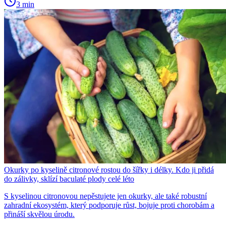
3 min
Okurky po kyselině citronové rostou do šířky i délky. Kdo ji přidá
do zálivky, sklízí baculaté plody celé léto
S kyselinou citronovou nepěstujete jen okurky, ale také robustní
zahradní ekosystém, který podporuje růst, bojuje proti chorobám a
přináší skvělou úrodu.