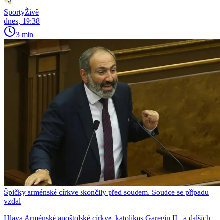
SportyŽivě
dnes, 19:38
3 min
Špičky arménské církve skončily před soudem. Soudce se případu
vzdal
Hlava Arménské apoštolské církve, katolikos Garegin II., a dalších