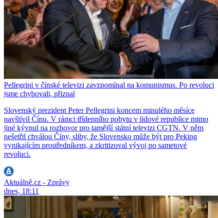
Pellegrini v čínské televizi zavzpomínal na komunismus. Po revoluci
jsme chybovali, přiznal
Slovenský prezident Peter Pellegrini koncem minulého měsíce
navštívil Čínu. V rámci třídenního pobytu v lidové republice mimo
jiné kývnul na rozhovor pro tamější státní televizi CGTN. V něm
nešetřil chválou Číny, sliby, že Slovensko může být pro Peking
vynikajícím prostředníkem, a zkritizoval vývoj po sametové
revoluci.
Aktuálně.cz - Zprávy
dnes, 18:11