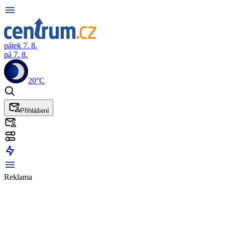
pátek 7. 8.
pá 7. 8.
20°C
Přihlášení
Reklama