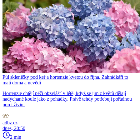
Půl skleničky pod keř a hortenzie kvetou do října. Zahrádkáři to
mají doma a nevědí
Hortenzie chtějí péči obzvlášť v létě, když se jim z květů dělají
nadýchané koule jako z pohádky. Právě tehdy potřebují pořádnou
porci živin.
adbz.cz
dnes, 20:50
2 min