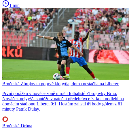
1 min
Brněnská Zbrojovka poprvé klopýtla, doma nestačila na Liberec
První porážku v nové sezoně utrpěli fotbalisté Zbrojovky Brno.
Nováček nejvyšší soutěže v páteční předehrávce 3. kola podlehl na
domácím stadionu Liberci 0:1. Hostům zajistil tři body gólem z 61.
minuty Patrik Dulay.
Brněnská Drbna