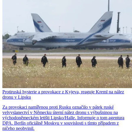
Protiruská hysterie a provokace z Kyjeva, reaguje Kreml na nález
dronu v Lipsku
Za provokaci namířenou proti Rusku označilo v pátek ruské
velvyslanectví v Německu úterní nález dronu s výbušninou na
východoněmeckém letišti Lipsko/Halle. Informuje o tom agentura
DPA. Berlín oficiálně Moskvu v souvislosti s tímto případem z
ničeho neobvinil.