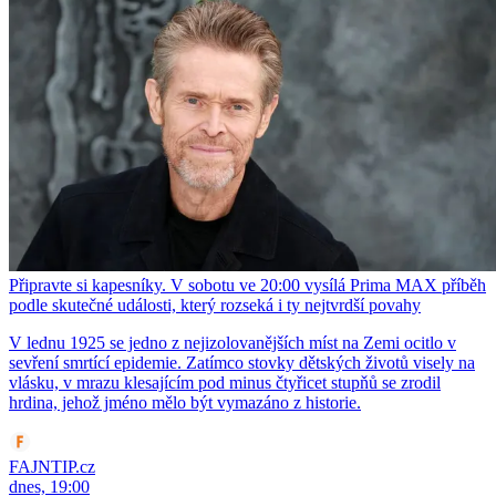
Připravte si kapesníky. V sobotu ve 20:00 vysílá Prima MAX příběh
podle skutečné události, který rozseká i ty nejtvrdší povahy
V lednu 1925 se jedno z nejizolovanějších míst na Zemi ocitlo v
sevření smrtící epidemie. Zatímco stovky dětských životů visely na
vlásku, v mrazu klesajícím pod minus čtyřicet stupňů se zrodil
hrdina, jehož jméno mělo být vymazáno z historie.
FAJNTIP.cz
dnes, 19:00