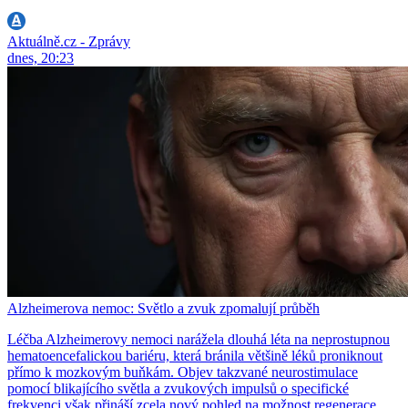
Aktuálně.cz - Zprávy
dnes, 20:23
Alzheimerova nemoc: Světlo a zvuk zpomalují průběh
Léčba Alzheimerovy nemoci narážela dlouhá léta na neprostupnou
hematoencefalickou bariéru, která bránila většině léků proniknout
přímo k mozkovým buňkám. Objev takzvané neurostimulace
pomocí blikajícího světla a zvukových impulsů o specifické
frekvenci však přináší zcela nový pohled na možnost regenerace.