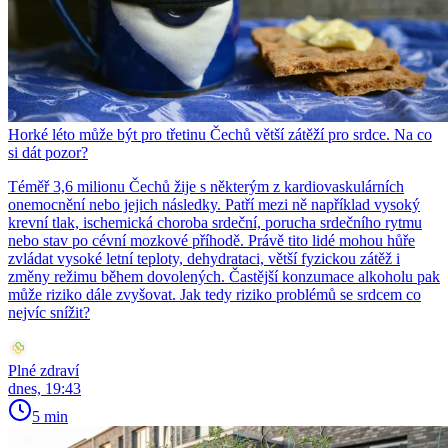
Horké léto může být pro třetinu Čechů větší zátěží pro srdce. Na co
si dát pozor?
Téměř 3,6 milionu Čechů žije s některým z kardiovaskulárních
onemocnění nebo jejich následky. Patří mezi ně například vysoký
krevní tlak, ischemická choroba srdeční, porucha srdečního rytmu
nebo stav po cévní mozkové příhodě. Právě tito lidé mohou hůře
zvládat vysoké letní teploty, dehydrataci, větší fyzickou zátěž i
změny režimu během dovolených. Častější konzumace alkoholu pak
může riziko dále zvyšovat. Jak tedy riziko problémů se srdcem co
nejvíc snížit?
Plné zdraví
dnes, 19:43
5 min