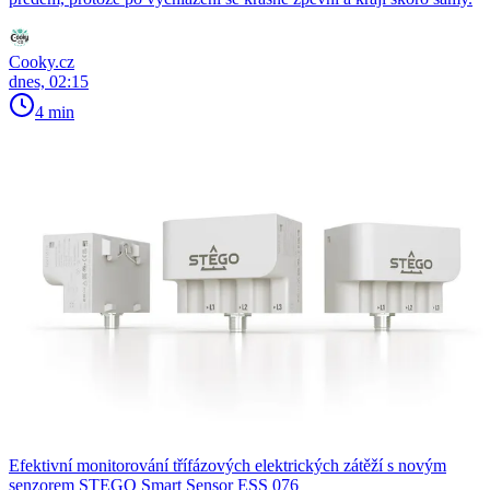
Cooky.cz
dnes, 02:15
4 min
Efektivní monitorování třífázových elektrických zátěží s novým
senzorem STEGO Smart Sensor ESS 076