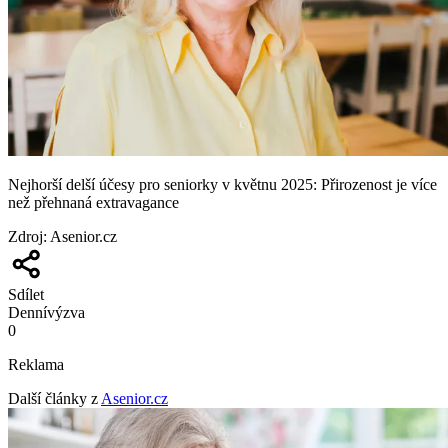
Nejhorší delší účesy pro seniorky v květnu 2025: Přirozenost je více
než přehnaná extravagance
Zdroj
:
Asenior.cz
Sdílet
Denní
výzva
0
Reklama
Další články z
Asenior.cz