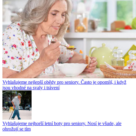
Vyhlašujeme nejlepší obědy pro seniory. Často je opomíjí, i když
jsou vhodné na svaly i trávení
Vyhlašujeme nejhorší letní boty pro seniory. Nosí je všude, ale
ohrožují se tím