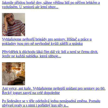
Jakmile přijdou horké dny, sáhne většina lidí po něčem lehkém a
vzdušném. U seniorů ale letní obuv...
Vyhlašujeme nejhorší brigády pro seniory. Hlídač a práce u
pokladny jsou pro ně nevhodné kvůli zátěži a spánku
Přivýdělek k důchodu láká čím dál víc lidí a není se čemu divit.
Jenže ne každá nabídka, která slibuje...
Ani vejce, ani kaše. Vyhlašujeme nejlepší snídani pro seniory po 60.
Řecký jogurt zasytí na celé dopoledne
Po šedesátce se v těle odehrává jedna nenápadná změna. Pomalu
ubývají svaly a s nimi i pořádný kus síly a...