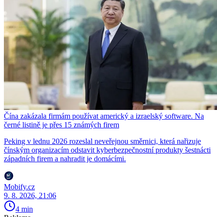
Čína zakázala firmám používat americký a izraelský software. Na
černé listině je přes 15 známých firem
Peking v lednu 2026 rozeslal neveřejnou směrnici, která nařizuje
čínským organizacím odstavit kyberbezpečnostní produkty šestnácti
západních firem a nahradit je domácími.
Mobify.cz
9. 8. 2026, 21:06
4 min