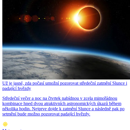
Už je jasné, zda počasí umožní pozorovat středeční zatmění Slunce i
padající hvězdy
Středeční večer a noc na čtvrtek nabídnou v zcela mimořádnou
kombinace hned dvou atraktivních astronomických úkazů během
několika hodin. Nejprve dojde k zatmění Slunce a následně pak po
setmění bude možno pozorovat padající hvězdy.