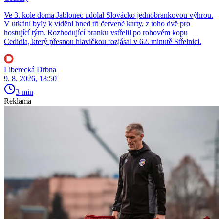
Ve 3. kole doma Jablonec udolal Slovácko jednobrankovou výhrou.
V utkání byly k vidění hned tři červené karty, z toho dvě pro
hostující tým. Rozhodující branku vstřelil po rohovém kopu
Cedidla, který přesnou hlavičkou rozjásal v 62. minutě Střelnici.
Liberecká Drbna
9. 8. 2026, 18:50
3 min
Reklama