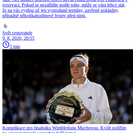
rezervaci. Pokud se nezařídíte podle toho, může se vám lehce stát,
že na vás vyjdou už jen vyprodané termíny, zavřené pokladny,
případně několikahodinové fronty před nimi.
Svět cestovatele
9. 8. 2026, 20:55
3 min
Komplikace pro finalistku Wimbledonu Muchovou. Kvůli potížím