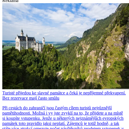
Reklama
Turisté přijedou ke slavné památce a čeká je nepříjemné překvapení.
Bez rezervace mají často smůlu
Při cestách do zahraničí jsou častým cílem turistů nejrůznější
pamětihodnosti. Možná i vy jste zvyklí na to, že přijdete a na místě
si koupíte vstupenku. Jenže u některých nejznámějších evropských
památek toto pravidlo jaksi neplatí. Zájemců je totiž hodně, a tak
stále více atrakcí omezuje počet návštěvníků prodejem vstupenek v