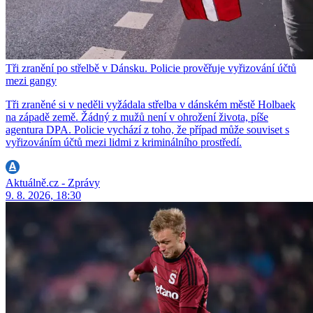
Tři zranění po střelbě v Dánsku. Policie prověřuje vyřizování účtů
mezi gangy
Tři zraněné si v neděli vyžádala střelba v dánském městě Holbaek
na západě země. Žádný z mužů není v ohrožení života, píše
agentura DPA. Policie vychází z toho, že případ může souviset s
vyřizováním účtů mezi lidmi z kriminálního prostředí.
Aktuálně.cz - Zprávy
9. 8. 2026, 18:30