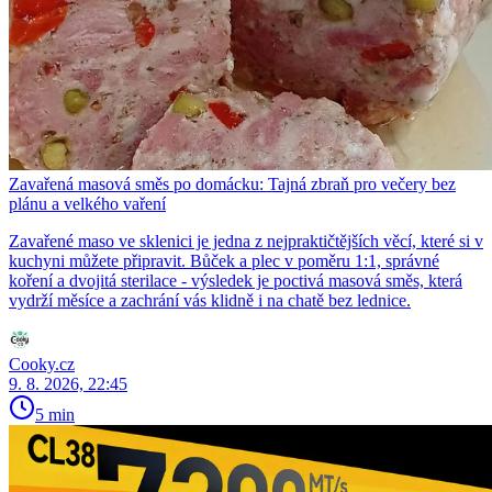
Zavařená masová směs po domácku: Tajná zbraň pro večery bez
plánu a velkého vaření
Zavařené maso ve sklenici je jedna z nejpraktičtějších věcí, které si v
kuchyni můžete připravit. Bůček a plec v poměru 1:1, správné
koření a dvojitá sterilace - výsledek je poctivá masová směs, která
vydrží měsíce a zachrání vás klidně i na chatě bez lednice.
Cooky.cz
9. 8. 2026, 22:45
5 min