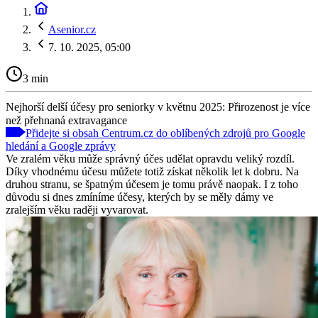
Asenior.cz
7. 10. 2025, 05:00
3 min
Nejhorší delší účesy pro seniorky v květnu 2025: Přirozenost je více
než přehnaná extravagance
Přidejte si obsah Centrum.cz do oblíbených zdrojů pro Google
hledání a Google zprávy
Ve zralém věku může správný účes udělat opravdu veliký rozdíl.
Díky vhodnému účesu můžete totiž získat několik let k dobru. Na
druhou stranu, se špatným účesem je tomu právě naopak. I z toho
důvodu si dnes zmíníme účesy, kterých by se měly dámy ve
zralejším věku raději vyvarovat.