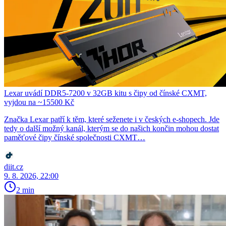
Lexar uvádí DDR5-7200 v 32GB kitu s čipy od čínské CXMT,
vyjdou na ~15500 Kč
Značka Lexar patří k těm, které seženete i v českých e-shopech. Jde
tedy o další možný kanál, kterým se do našich končin mohou dostat
paměťové čipy čínské společnosti CXMT…
diit.cz
9. 8. 2026, 22:00
2 min