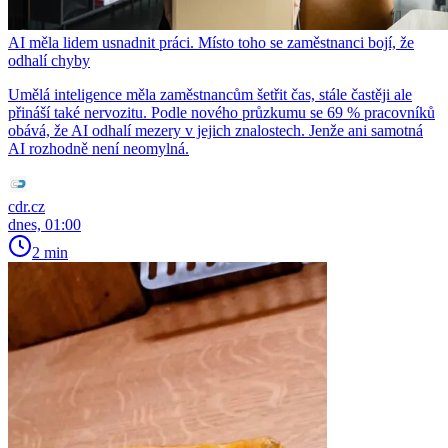
AI měla lidem usnadnit práci. Místo toho se zaměstnanci bojí, že
odhalí chyby
Umělá inteligence měla zaměstnancům šetřit čas, stále častěji ale
přináší také nervozitu. Podle nového průzkumu se 69 % pracovníků
obává, že AI odhalí mezery v jejich znalostech. Jenže ani samotná
AI rozhodně není neomylná.
cdr.cz
dnes, 01:00
2 min