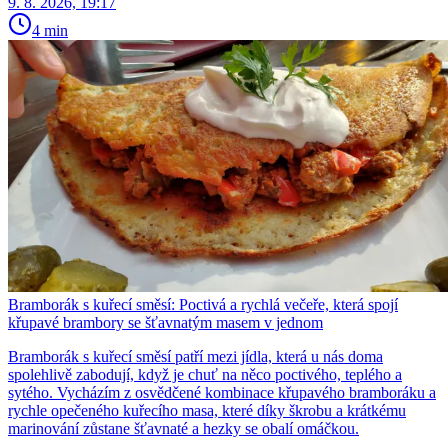
9. 8. 2026, 19:17
4 min
Bramborák s kuřecí směsí: Poctivá a rychlá večeře, která spojí
křupavé brambory se šťavnatým masem v jednom
Bramborák s kuřecí směsí patří mezi jídla, která u nás doma
spolehlivě zabodují, když je chuť na něco poctivého, teplého a
sytého. Vycházím z osvědčené kombinace křupavého bramboráku a
rychle opečeného kuřecího masa, které díky škrobu a krátkému
marinování zůstane šťavnaté a hezky se obalí omáčkou.