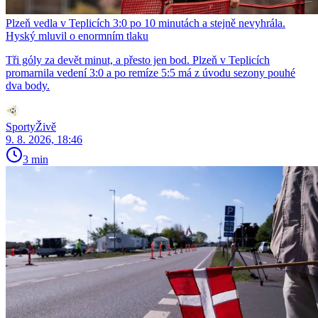
Plzeň vedla v Teplicích 3:0 po 10 minutách a stejně nevyhrála.
Hyský mluvil o enormním tlaku
Tři góly za devět minut, a přesto jen bod. Plzeň v Teplicích
promarnila vedení 3:0 a po remíze 5:5 má z úvodu sezony pouhé
dva body.
SportyŽivě
9. 8. 2026, 18:46
3 min