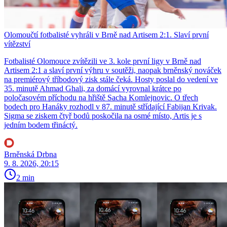
Olomoučtí fotbalisté vyhráli v Brně nad Artisem 2:1. Slaví první
vítězství
Fotbalisté Olomouce zvítězili ve 3. kole první ligy v Brně nad
Artisem 2:1 a slaví první výhru v soutěži, naopak brněnský nováček
na premiérový tříbodový zisk stále čeká. Hosty poslal do vedení ve
35. minutě Ahmad Ghali, za domácí vyrovnal krátce po
poločasovém příchodu na hřiště Sacha Komlejnovic. O třech
bodech pro Hanáky rozhodl v 87. minutě střídající Fabijan Krivak.
Sigma se ziskem čtyř bodů poskočila na osmé místo, Artis je s
jedním bodem třináctý.
Brněnská Drbna
9. 8. 2026, 20:15
2 min