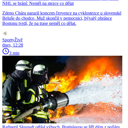
NHL se brání: Neměl na stezce co dělat
Zdeno Chára narazil koncem července na cyklostezce u slovenské
Beluše do chodce. Muž skončil v nemocnici, bývalý obránce
Bostonu tvrdí, že na trase neměl co dělat.
SportyŽivě
dnes, 12:28
3 min
Rafinerií Slovnaft otřásl výbuch, Bratislavou se šíří dým z požáru