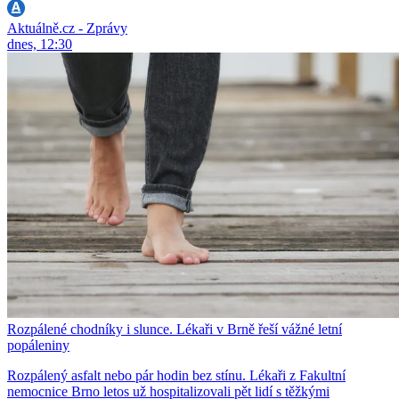
Aktuálně.cz - Zprávy
dnes, 12:30
Rozpálené chodníky i slunce. Lékaři v Brně řeší vážné letní
popáleniny
Rozpálený asfalt nebo pár hodin bez stínu. Lékaři z Fakultní
nemocnice Brno letos už hospitalizovali pět lidí s těžkými