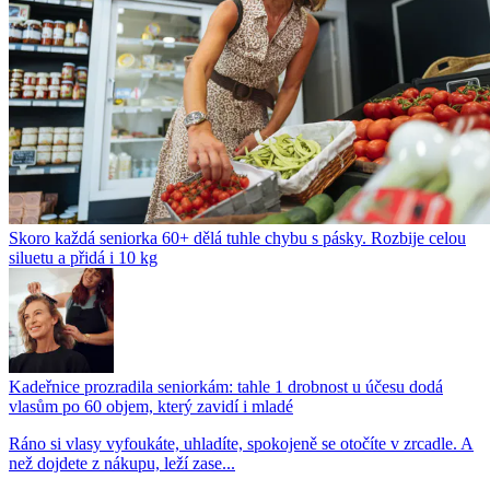
Skoro každá seniorka 60+ dělá tuhle chybu s pásky. Rozbije celou
siluetu a přidá i 10 kg
Kadeřnice prozradila seniorkám: tahle 1 drobnost u účesu dodá
vlasům po 60 objem, který zavidí i mladé
Ráno si vlasy vyfoukáte, uhladíte, spokojeně se otočíte v zrcadle. A
než dojdete z nákupu, leží zase...