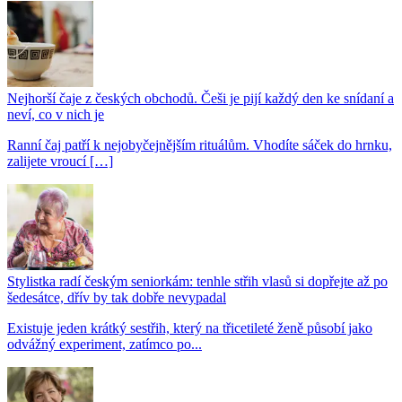
Nejhorší čaje z českých obchodů. Češi je pijí každý den ke snídaní a
neví, co v nich je
Ranní čaj patří k nejobyčejnějším rituálům. Vhodíte sáček do hrnku,
zalijete vroucí […]
Stylistka radí českým seniorkám: tenhle střih vlasů si dopřejte až po
šedesátce, dřív by tak dobře nevypadal
Existuje jeden krátký sestřih, který na třicetileté ženě působí jako
odvážný experiment, zatímco po...