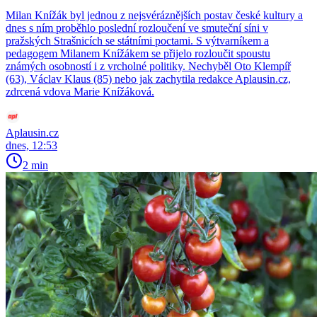
Milan Knížák byl jednou z nejsvéráznějších postav české kultury a
dnes s ním proběhlo poslední rozloučení ve smuteční síni v
pražských Strašnicích se státními poctami. S výtvarníkem a
pedagogem Milanem Knížákem se přijelo rozloučit spoustu
známých osobností i z vrcholné politiky. Nechyběl Oto Klempíř
(63), Václav Klaus (85) nebo jak zachytila redakce Aplausin.cz,
zdrcená vdova Marie Knížáková.
Aplausin.cz
dnes, 12:53
2 min