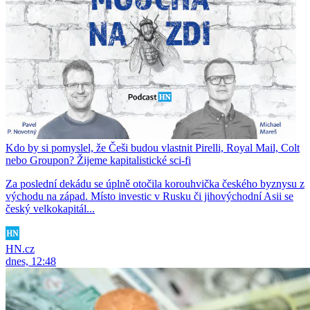
Kdo by si pomyslel, že Češi budou vlastnit Pirelli, Royal Mail, Colt
nebo Groupon? Žijeme kapitalistické sci-fi
Za poslední dekádu se úplně otočila korouhvička českého byznysu z
východu na západ. Místo investic v Rusku či jihovýchodní Asii se
český velkokapitál...
HN.cz
dnes, 12:48