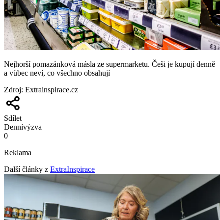
Nejhorší pomazánková másla ze supermarketu. Češi je kupují denně
a vůbec neví, co všechno obsahují
Zdroj
:
Extrainspirace.cz
Sdílet
Denní
výzva
0
Reklama
Další články z
ExtraInspirace