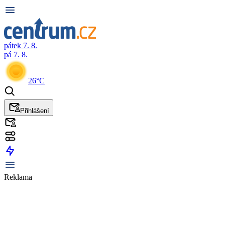
pátek 7. 8.
pá 7. 8.
26°C
Přihlášení
Reklama