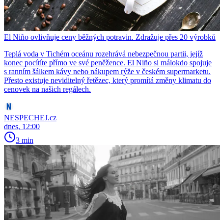
El Niño ovlivňuje ceny běžných potravin. Zdražuje přes 20 výrobků
Teplá voda v Tichém oceánu rozehrává nebezpečnou partii, jejíž
konec pocítíte přímo ve své peněžence. El Niño si málokdo spojuje
s ranním šálkem kávy nebo nákupem rýže v českém supermarketu.
Přesto existuje neviditelný řetězec, který promítá změny klimatu do
cenovek na našich regálech.
NESPECHEJ.cz
dnes, 12:00
3 min