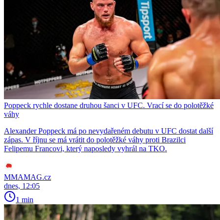
Poppeck rychle dostane druhou šanci v UFC. Vrací se do polotěžké
váhy
Alexander Poppeck má po nevydařeném debutu v UFC dostat další
zápas. V říjnu se má vrátit do polotěžké váhy proti Brazilci
Felipemu Francovi, který naposledy vyhrál na TKO.
MMAMAG.cz
dnes, 12:05
1 min