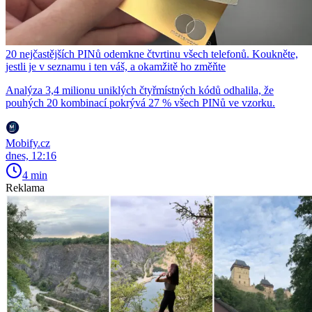
20 nejčastějších PINů odemkne čtvrtinu všech telefonů. Koukněte,
jestli je v seznamu i ten váš, a okamžitě ho změňte
Analýza 3,4 milionu uniklých čtyřmístných kódů odhalila, že
pouhých 20 kombinací pokrývá 27 % všech PINů ve vzorku.
Mobify.cz
dnes, 12:16
4 min
Reklama