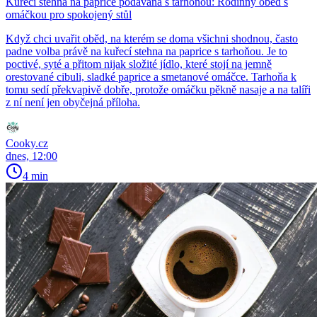
Kuřecí stehna na paprice podávaná s tarhoňou: Rodinný oběd s
omáčkou pro spokojený stůl
Když chci uvařit oběd, na kterém se doma všichni shodnou, často
padne volba právě na kuřecí stehna na paprice s tarhoňou. Je to
poctivé, syté a přitom nijak složité jídlo, které stojí na jemně
orestované cibuli, sladké paprice a smetanové omáčce. Tarhoňa k
tomu sedí překvapivě dobře, protože omáčku pěkně nasaje a na talíři
z ní není jen obyčejná příloha.
Cooky.cz
dnes, 12:00
4 min