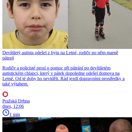
Devítiletý autista odešel z bytu na Letné, rodiče po něm marně
pátrají
Rodiče a policisté prosí o pomoc při pátrání po devítiletém
autistickém chlapci, který v pátek dopoledne odešel domova na
Letné. Od té doby ho neviděli. Rád jezdí dopravními prostředky a
také výtahem.
Pražská Drbna
dnes, 12:06
1 min