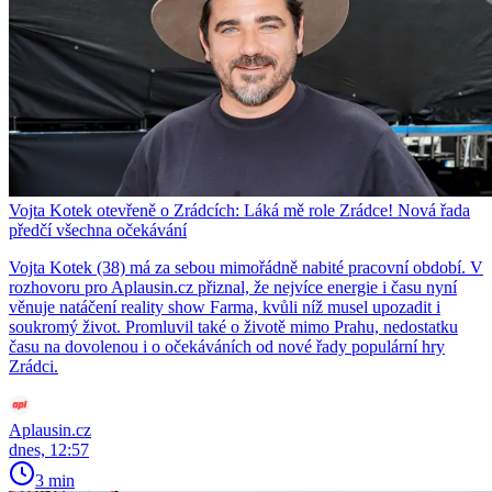
Vojta Kotek otevřeně o Zrádcích: Láká mě role Zrádce! Nová řada
předčí všechna očekávání
Vojta Kotek (38) má za sebou mimořádně nabité pracovní období. V
rozhovoru pro Aplausin.cz přiznal, že nejvíce energie i času nyní
věnuje natáčení reality show Farma, kvůli níž musel upozadit i
soukromý život. Promluvil také o životě mimo Prahu, nedostatku
času na dovolenou i o očekáváních od nové řady populární hry
Zrádci.
Aplausin.cz
dnes, 12:57
3 min