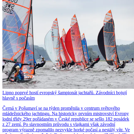
Lipno poprvé hostí evropský šampionát jachtařů. Závodníci bojují
hlavně s počasím
Černá v Pošumaví se na týden proměnila v centrum světového
mládežnického jachtingu. Na historicky prvním mistrovství Evropy
lodní třídy 29er pořádaném v České republice se sešlo 182 posádek
z 27 zemí. Po slavnostním průvodu s vlajkami však závodní
program výrazně zpomalilo nezvykle horké počasí a nestálý vítr. Ve