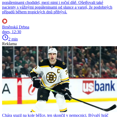
popáleninami chodidel, mezi nimi i roční dítě. Ošetřovali také
pacienty s vážnými popáleninami od slunce a varují, že podobných
případů během tropických dnů přibývá.
Brněnská Drbna
dnes, 12:30
2 min
Reklama
Chára srazil na kole běžce, ten skončil v nemocnici. Bývalý hráč