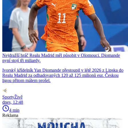
Nejdražší hráč Realu Madrid měl působit v Olomouci. Diomande
nyní stojí tři miliardy.
Ivorský křídelník Yan Diomande přestoupil v létě 2026 z Lipska do
Realu Madrid za odhadovaných 120 až 125 milionů eur. Českou
ligou přitom málem prošel.
SportyŽivě
dnes, 12:48
4 min
Reklama