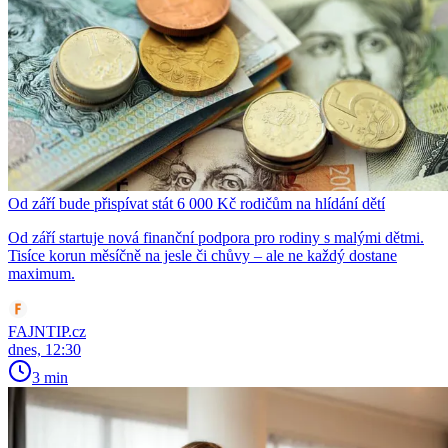
Od září bude přispívat stát 6 000 Kč rodičům na hlídání dětí
Od září startuje nová finanční podpora pro rodiny s malými dětmi.
Tisíce korun měsíčně na jesle či chůvy – ale ne každý dostane
maximum.
FAJNTIP.cz
dnes, 12:30
3 min