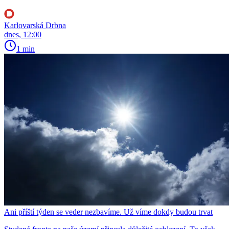
Karlovarská Drbna
dnes, 12:00
1 min
Ani příští týden se veder nezbavíme. Už víme dokdy budou trvat