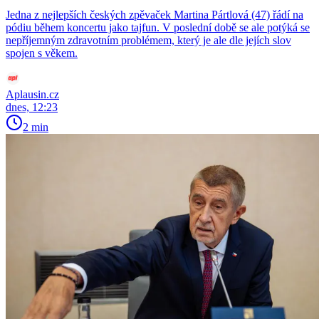
Jedna z nejlepších českých zpěvaček Martina Pártlová (47) řádí na
pódiu během koncertu jako tajfun. V poslední době se ale potýká se
nepříjemným zdravotním problémem, který je ale dle jejích slov
spojen s věkem.
Aplausin.cz
dnes, 12:23
2 min