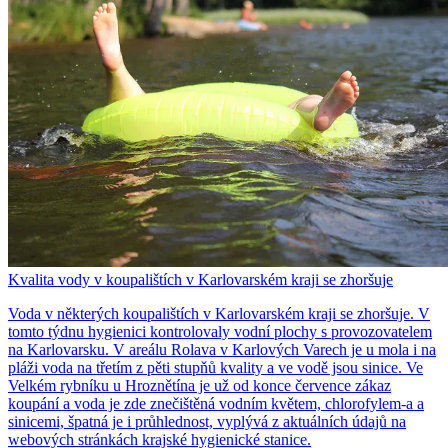
Kvalita vody v koupalištích v Karlovarském kraji se zhoršuje
Voda v některých koupalištích v Karlovarském kraji se zhoršuje. V
tomto týdnu hygienici kontrolovaly vodní plochy s provozovatelem
na Karlovarsku. V areálu Rolava v Karlových Varech je u mola i na
pláži voda na třetím z pěti stupňů kvality a ve vodě jsou sinice. Ve
Velkém rybníku u Hroznětína je už od konce července zákaz
koupání a voda je zde znečištěná vodním květem, chlorofylem-a a
sinicemi, špatná je i průhlednost, vyplývá z aktuálních údajů na
webových stránkách krajské hygienické stanice.