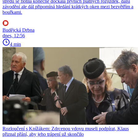
středu se flotila konečně dočkala prvních platných rozjížděk, další
závodění ale dál připomíná hledání krátkých oken mezi bezvětřím a
bouřkami.
Budějcká Drbna
dnes, 12:56
4 min
Rozloučení s Knížákem: Zdrcenou vdovu museli podpírat, Klaus
přiznal přání, aby jeho trápení už skončilo