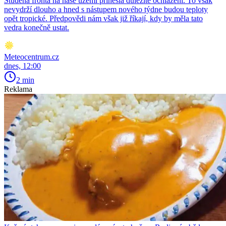
Studená fronta na naše území přinesla důležité ochlazení. To však
nevydrží dlouho a hned s nástupem nového týdne budou teploty
opět tropické. Předpovědi nám však již říkají, kdy by měla tato
vedra konečně ustat.
Meteocentrum.cz
dnes, 12:00
2 min
Reklama