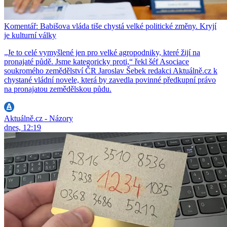
Komentář: Babišova vláda tiše chystá velké politické změny. Kryjí
je kulturní války
„Je to celé vymyšlené jen pro velké agropodniky, které žijí na
pronajaté půdě. Jsme kategoricky proti,“ řekl šéf Asociace
soukromého zemědělství ČR Jaroslav Šebek redakci Aktuálně.cz k
chystané vládní novele, která by zavedla povinné předkupní právo
na pronajatou zemědělskou půdu.
Aktuálně.cz - Názory
dnes, 12:19