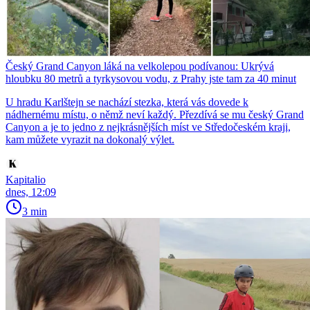
Český Grand Canyon láká na velkolepou podívanou: Ukrývá
hloubku 80 metrů a tyrkysovou vodu, z Prahy jste tam za 40 minut
U hradu Karlštejn se nachází stezka, která vás dovede k
nádhernému místu, o němž neví každý. Přezdívá se mu český Grand
Canyon a je to jedno z nejkrásnějších míst ve Středočeském kraji,
kam můžete vyrazit na dokonalý výlet.
Kapitalio
dnes, 12:09
3 min