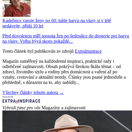
Kadeřnice varuje ženy po 60: tuhle barvu na vlasy si v létě
nedávejte, přidá 10 let
Před dovolenou míří spousta žen po šedesátce do drogerie pro barvu
na vlasy. Volba bývá skoro pokaždé...
Tento článek byl publikován ze zdrojů
ExtraInspirace
Magazín zaměřený na každodenní inspiraci, praktické rady i
odlehčené zajímavosti. Obsah pokrývá širokou škálu témat – od
zdraví, životního stylu a rodiny přes domácnost a vaření až po
vztahy, cestování a aktuální trendy. Články jsou psané jednoduše a
přehledně, s důrazem na to, aby nabídly...
Všechny články tohoto autora →
Vybrali jsme pro vás
Magazíny a zajímavosti