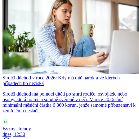
Sirotčí důchod v roce 2026: Kdy má dítě nárok a ve kterých
případech ho nezíská
Sirotčí důchod má pomoci dítěti po smrti rodiče, osvojitele nebo
osoby, která ho měla soudně svěřené v péči. V roce 2026 činí
minimální měsíční částka 6 860 korun, jenže samotné příbuzenství k
zemřelému nestačí.
Byznys trendy
dnes, 12:30