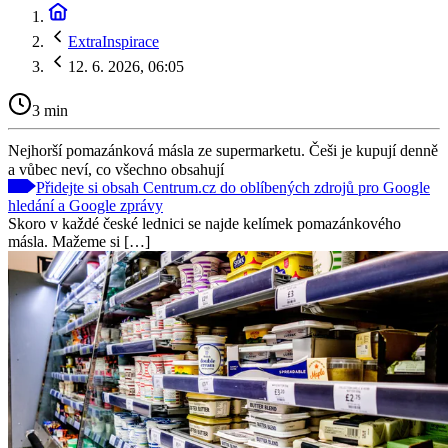
ExtraInspirace
12. 6. 2026, 06:05
3 min
Nejhorší pomazánková másla ze supermarketu. Češi je kupují denně
a vůbec neví, co všechno obsahují
Přidejte si obsah Centrum.cz do oblíbených zdrojů pro Google
hledání a Google zprávy
Skoro v každé české lednici se najde kelímek pomazánkového
másla. Mažeme si […]