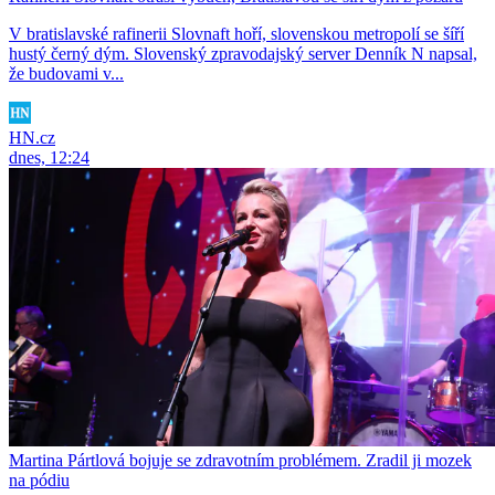
V bratislavské rafinerii Slovnaft hoří, slovenskou metropolí se šíří
hustý černý dým. Slovenský zpravodajský server Denník N napsal,
že budovami v...
HN.cz
dnes, 12:24
Martina Pártlová bojuje se zdravotním problémem. Zradil ji mozek
na pódiu