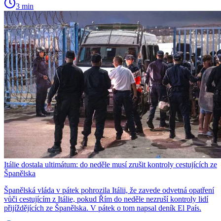
3 min
Itálie dostala ultimátum: do neděle musí zrušit kontroly cestujících ze
Španělska
Španělská vláda v pátek pohrozila Itálii, že zavede odvetná opatření
vůči cestujícím z Itálie, pokud Řím do neděle nezruší kontroly lidí
přijíždějících ze Španělska. V pátek o tom napsal deník El País.