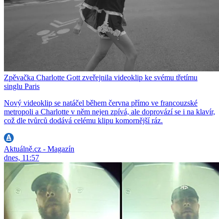
Zpěvačka Charlotte Gott zveřejnila videoklip ke svému třetímu
singlu Paris
Nový videoklip se natáčel během června přímo ve francouzské
metropoli a Charlotte v něm nejen zpívá, ale doprovází se i na klavír,
což dle tvůrců dodává celému klipu komornější ráz.
Aktuálně.cz - Magazín
dnes, 11:57