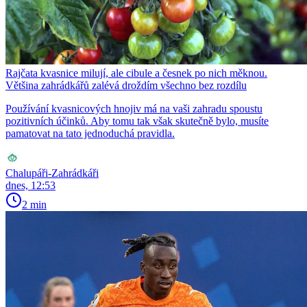
Rajčata kvasnice milují, ale cibule a česnek po nich měknou.
Většina zahrádkářů zalévá droždím všechno bez rozdílu
Používání kvasnicových hnojiv má na vaši zahradu spoustu
pozitivních účinků. Aby tomu tak však skutečně bylo, musíte
pamatovat na tato jednoduchá pravidla.
Chalupáři-Zahrádkáři
dnes, 12:53
2 min