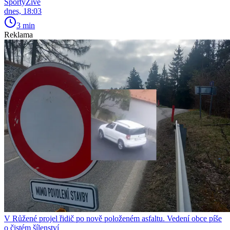
SportyŽivě
dnes, 18:03
3 min
Reklama
V Růžené projel řidič po nově položeném asfaltu. Vedení obce píše
o čistém šílenství