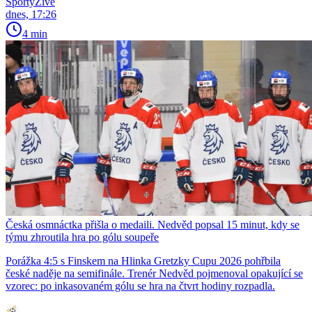
SportyŽivě
dnes, 17:26
4 min
Česká osmnáctka přišla o medaili. Nedvěd popsal 15 minut, kdy se
týmu zhroutila hra po gólu soupeře
Porážka 4:5 s Finskem na Hlinka Gretzky Cupu 2026 pohřbila
české naděje na semifinále. Trenér Nedvěd pojmenoval opakující se
vzorec: po inkasovaném gólu se hra na čtvrt hodiny rozpadla.