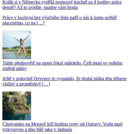
Kolik si v Německu vydělá pomocný kuchař za 4 hodiny práce
denně? Až to uvidíte, spadne vám brada
Práce v kuchyni bez výučního listu patří u nás k tomu nejhůř
placenému, co na […]
Tuhle předpověď na srpen čekal málokdo. Češi musí ve velkém
změnit plány
Ještě v polovině července to vypadalo, že druhá půlka léta přinese
vlažný a proměnlivý […]
Chorvatsko na Moravě leží hodinu cesty od Ostravy. Vodu mají
tyrkysovou a dno bílé jako v Jadranu