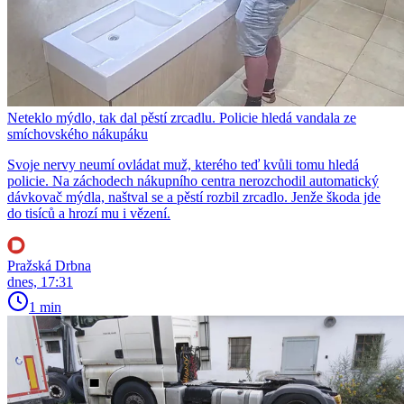
Neteklo mýdlo, tak dal pěstí zrcadlu. Policie hledá vandala ze
smíchovského nákupáku
Svoje nervy neumí ovládat muž, kterého teď kvůli tomu hledá
policie. Na záchodech nákupního centra nerozchodil automatický
dávkovač mýdla, naštval se a pěstí rozbil zrcadlo. Jenže škoda jde
do tisíců a hrozí mu i vězení.
Pražská Drbna
dnes, 17:31
1 min