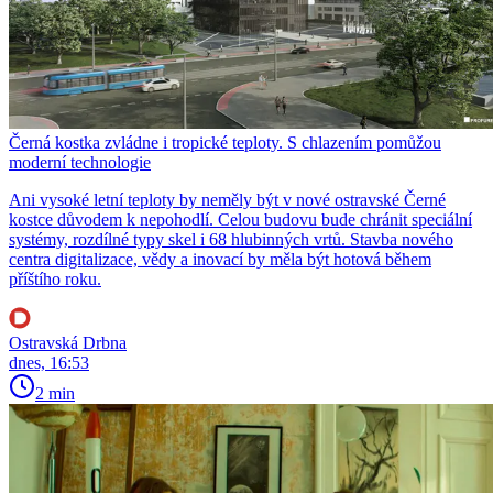
Černá kostka zvládne i tropické teploty. S chlazením pomůžou
moderní technologie
Ani vysoké letní teploty by neměly být v nové ostravské Černé
kostce důvodem k nepohodlí. Celou budovu bude chránit speciální
systémy, rozdílné typy skel i 68 hlubinných vrtů. Stavba nového
centra digitalizace, vědy a inovací by měla být hotová během
příštího roku.
Ostravská Drbna
dnes, 16:53
2 min