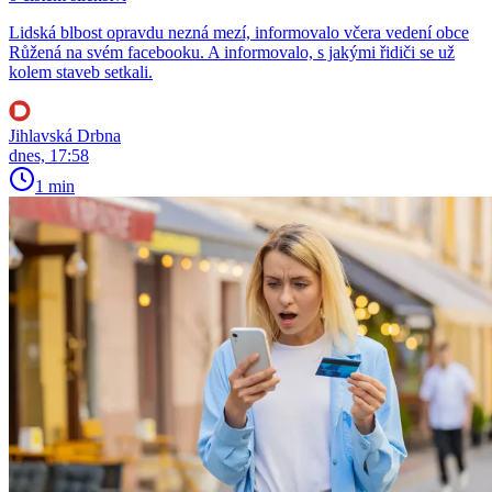
Lidská blbost opravdu nezná mezí, informovalo včera vedení obce
Růžená na svém facebooku. A informovalo, s jakými řidiči se už
kolem staveb setkali.
Jihlavská Drbna
dnes, 17:58
1 min