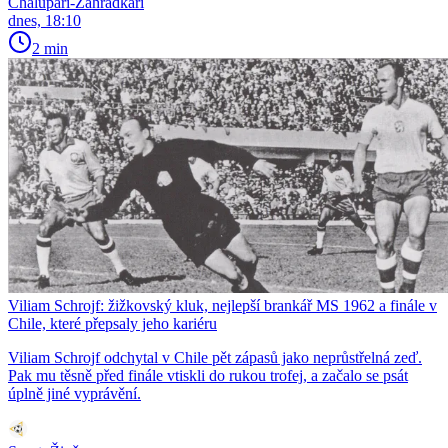
Chalupáři-Zahrádkáři
dnes, 18:10
2 min
Viliam Schrojf: žižkovský kluk, nejlepší brankář MS 1962 a finále v
Chile, které přepsaly jeho kariéru
Viliam Schrojf odchytal v Chile pět zápasů jako neprůstřelná zeď.
Pak mu těsně před finále vtiskli do rukou trofej, a začalo se psát
úplně jiné vyprávění.