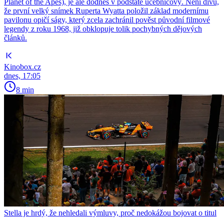
Planet of the Apes), je ale dodnes v podstatě učebnicový. Není divu,
že první velký snímek Ruperta Wyatta položil základ modernímu
pavilonu opičí ságy, který zcela zachránil pověst původní filmové
legendy z roku 1968, již obklopuje tolik pochybných dějových
článků.
Kinobox.cz
dnes, 17:05
8 min
Stella je hrdý, že nehledali výmluvy, proč nedokážou bojovat o titul