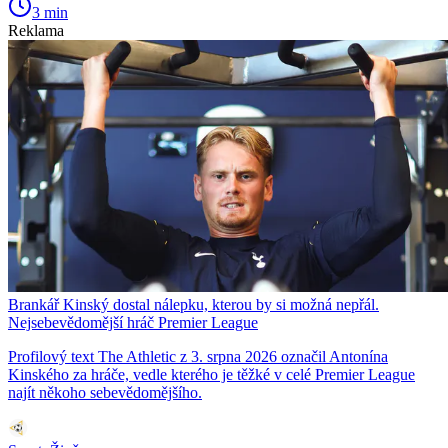
3 min
Reklama
Brankář Kinský dostal nálepku, kterou by si možná nepřál.
Nejsebevědomější hráč Premier League
Profilový text The Athletic z 3. srpna 2026 označil Antonína
Kinského za hráče, vedle kterého je těžké v celé Premier League
najít někoho sebevědomějšího.