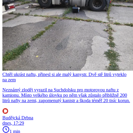
Chtěl ukrást naftu, přinesl si ale malý kanystr. Dvě stě litrů vyteklo
na zem
Neznámý zloděj vyrazil na Suchdolsku pro motorovou naftu z
kamionu. Místo velkého úlovku po něm však zůstalo přibližně 200
litrů nafty na zemi, zapomenutý kanistr a škoda téměř 20 tisíc korun.
Budějcká Drbna
dnes, 17:29
1 min