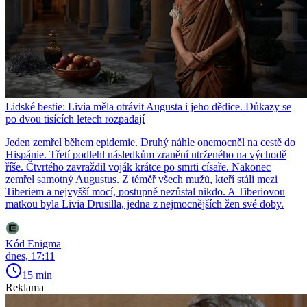
Lidské bestie: Livia měla otrávit Augusta i jeho dědice. Důkazy se
po dvou tisících letech rozpadají
Jeden zemřel během epidemie. Druhý náhle onemocněl na cestě do
Hispánie. Třetí podlehl následkům zranění utrženého na východě
říše. Čtvrtého zavraždil voják krátce po smrti císaře. Nakonec
zemřel samotný Augustus. Z téměř všech mužů, kteří stáli mezi
Tiberiem a nejvyšší mocí, postupně nezůstal nikdo. A Tiberiovou
matkou byla Livia Drusilla, jedna z nejmocnějších žen své doby.
Kód Enigma
dnes, 17:11
15 min
Reklama