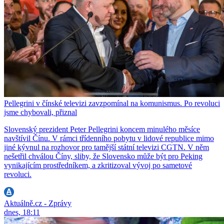
Pellegrini v čínské televizi zavzpomínal na komunismus. Po revoluci
jsme chybovali, přiznal
Slovenský prezident Peter Pellegrini koncem minulého měsíce
navštívil Čínu. V rámci třídenního pobytu v lidové republice mimo
jiné kývnul na rozhovor pro tamější státní televizi CGTN. V něm
nešetřil chválou Číny, sliby, že Slovensko může být pro Peking
vynikajícím prostředníkem, a zkritizoval vývoj po sametové
revoluci.
Aktuálně.cz - Zprávy
dnes, 18:11