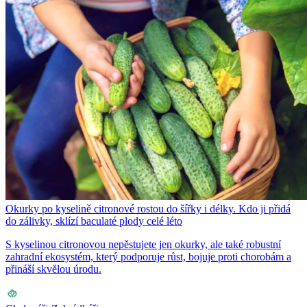
Okurky po kyselině citronové rostou do šířky i délky. Kdo ji přidá
do zálivky, sklízí baculaté plody celé léto
S kyselinou citronovou nepěstujete jen okurky, ale také robustní
zahradní ekosystém, který podporuje růst, bojuje proti chorobám a
přináší skvělou úrodu.