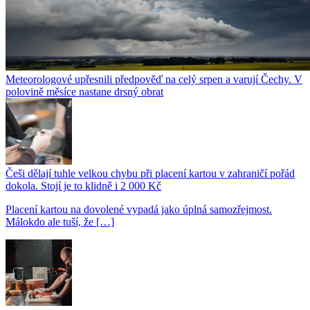
Meteorologové upřesnili předpověď na celý srpen a varují Čechy. V
polovině měsíce nastane drsný obrat
Češi dělají tuhle velkou chybu při placení kartou v zahraničí pořád
dokola. Stojí je to klidně i 2 000 Kč
Placení kartou na dovolené vypadá jako úplná samozřejmost.
Málokdo ale tuší, že […]