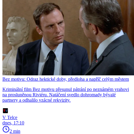
Bez motivu: Odraz hektické doby, předloha a napříč celým městem
Kriminální film Bez motivu přesunul pátrání po neznámém vrahovi
na prosluněnou Riviéru. Natáčení svedlo dohromady bývalé
partnery a odhalilo vzácné rekvizity.
V Telce
dnes, 17:10
2 min