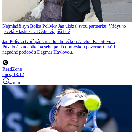
Nejmladší syn Bolka Polívky Jan ukázal svou partnerku. Vždyť to
je celá Vlastička z Dědictví, píší lidé
Jan Polívka tvoří pár s mladou herečkou Anetou Kalertovou.
Půvabná studentka na sebe poutá obrovskou pozornost kvůli
nápadné podobě s Dagmar Havlovou.
ReadZone
dnes, 18:12
4 min