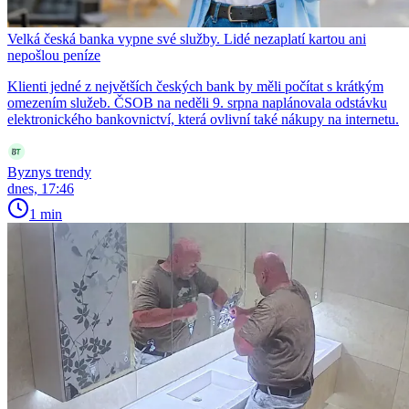
Velká česká banka vypne své služby. Lidé nezaplatí kartou ani
nepošlou peníze
Klienti jedné z největších českých bank by měli počítat s krátkým
omezením služeb. ČSOB na neděli 9. srpna naplánovala odstávku
elektronického bankovnictví, která ovlivní také nákupy na internetu.
Byznys trendy
dnes, 17:46
1 min