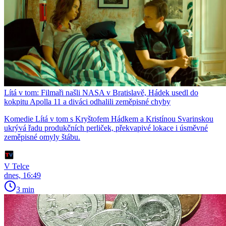
Lítá v tom: Filmaři našli NASA v Bratislavě, Hádek usedl do
kokpitu Apolla 11 a diváci odhalili zeměpisné chyby
Komedie Lítá v tom s Kryštofem Hádkem a Kristínou Svarinskou
ukrývá řadu produkčních perliček, překvapivé lokace i úsměvné
zeměpisné omyly štábu.
V Telce
dnes, 16:49
3 min