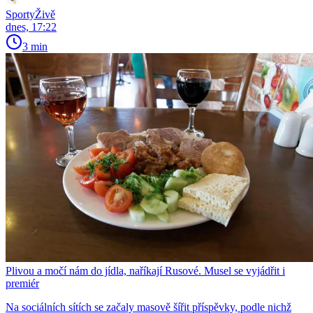
SportyŽivě
dnes, 17:22
3 min
Plivou a močí nám do jídla, naříkají Rusové. Musel se vyjádřit i
premiér
Na sociálních sítích se začaly masově šířit příspěvky, podle nichž