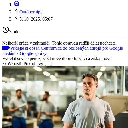
Outdoor tipy
5. 10. 2025, 05:07
3 min
Nejhorší práce v zahraničí. Tohle opravdu raději dělat nechcete
Přidejte si obsah Centrum.cz do oblíbených zdrojů pro Google
hledání a Google zprávy
Vydělat si více peněz, zažít nové dobrodružství a získat nové
zkušenosti. Pokud i vy […]