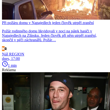
Při požáru domu v Napajedlech jeden člověk utrpěl zranění
Požár rodinného domu likvidovali v noci na pátek hasiči v
Napajedlech na Zlínsku. Jeden člověk při něm utrpěl zranění,
skončil v péči záchranářů. Požár…
Náš REGION
dnes, 17:00
1 min
Reklama