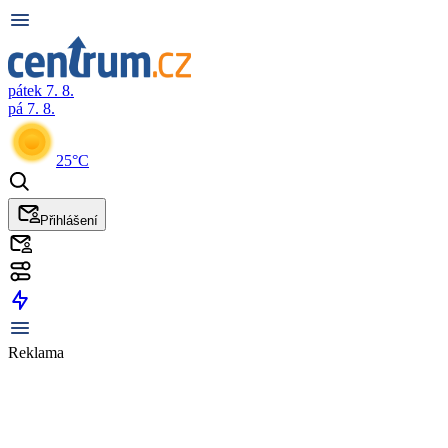
pátek 7. 8.
pá 7. 8.
25°C
Přihlášení
Reklama