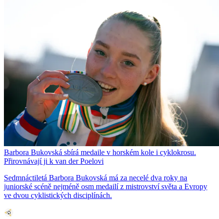
Barbora Bukovská sbírá medaile v horském kole i cyklokrosu.
Přirovnávají ji k van der Poelovi
Sedmnáctiletá Barbora Bukovská má za necelé dva roky na
juniorské scéně nejméně osm medailí z mistrovství světa a Evropy
ve dvou cyklistických disciplínách.