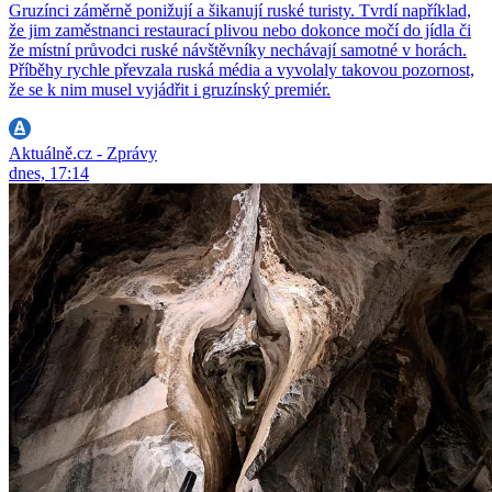
Gruzínci záměrně ponižují a šikanují ruské turisty. Tvrdí například,
že jim zaměstnanci restaurací plivou nebo dokonce močí do jídla či
že místní průvodci ruské návštěvníky nechávají samotné v horách.
Příběhy rychle převzala ruská média a vyvolaly takovou pozornost,
že se k nim musel vyjádřit i gruzínský premiér.
Aktuálně.cz - Zprávy
dnes, 17:14