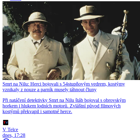
Smrt na Nilu: Herci bojovali s 54stupňovým vedrem, kostýmy
vznikaly z nouze a parník musely táhnout čluny
Při natáčení detektivky Smrt na Nilu štáb bojoval s obrovským
horkem i hlukem lodních motorů. Zvláštní původ filmových
kostýmů překvapil i samotné herce.
V Telce
dnes, 17:28