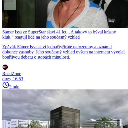
Sámer Issa ze SuperStar slaví 41 let. „A takový to býval krásný
kluk,“ reagují lidé na jeho současný vzhled
Zpěvák Sámer Issa slaví jednačtyřicáté narozeniny a oznámil
dokonce zásnuby. Jeho současný vzhled ovšem na internetu vyvolal
bouřlivou debatu o stopách minulosti.
ReadZone
dnes, 16:53
2 min