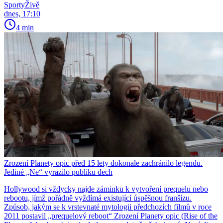
SportyŽivě
dnes, 17:10
4 min
Zrození Planety opic před 15 lety dokonale zachránilo legendu.
Jediné „Ne“ vyrazilo publiku dech
Hollywood si vždycky najde záminku k vytvoření prequelu nebo
rebootu, jímž pořádně vyždímá existující úspěšnou franšízu.
Způsob, jakým se k vrstevnaté mytologii předchozích filmů v roce
2011 postavil „prequelový reboot“ Zrození Planety opic (Rise of the