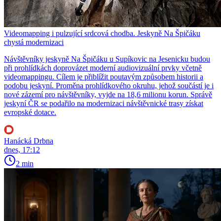
Videomapping i pulzující srdcová chodba. Jeskyně Na Špičáku
chystá modernizaci
Návštěvníky jeskyně Na Špičáku u Supíkovic na Jesenicku budou
při prohlídkách doprovázet moderní audiovizuální prvky včetně
videomappingu. Cílem je přiblížit poutavým způsobem historii a
podobu jeskyní. Proměna prohlídkového okruhu, jehož součástí je i
nové zázemí pro návštěvníky, vyjde na 18,6 milionu korun. Správě
jeskyní ČR se podařilo na modernizaci návštěvnické trasy získat
evropské dotace.
Hanácká Drbna
dnes, 17:12
2 min