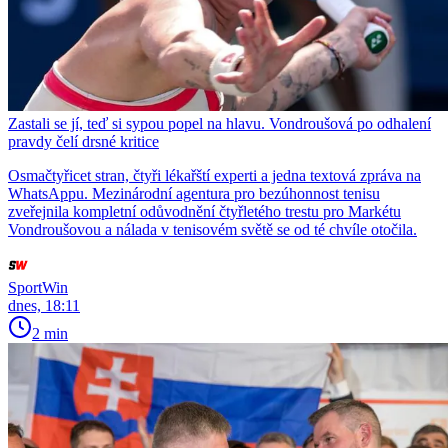
Zastali se jí, teď si sypou popel na hlavu. Vondroušová po odhalení
pravdy čelí drsné kritice
Osmačtyřicet stran, čtyři lékařští experti a jedna textová zpráva na
WhatsAppu. Mezinárodní agentura pro bezúhonnost tenisu
zveřejnila kompletní odůvodnění čtyřletého trestu pro Markétu
Vondroušovou a nálada v tenisovém světě se od té chvíle otočila.
SportWin
dnes, 18:11
2 min