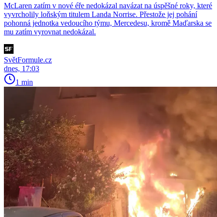
McLaren zatím v nové éře nedokázal navázat na úspěšné roky, které
vyvrcholily loňským titulem Landa Norrise. Přestože jej pohání
pohonná jednotka vedoucího týmu, Mercedesu, kromě Maďarska se
mu zatím vyrovnat nedokázal.
SvětFormule.cz
dnes, 17:03
1 min