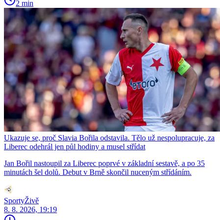
2 min
Ukazuje se, proč Slavia Bořila odstavila. Tělo už nespolupracuje, za
Liberec odehrál jen půl hodiny a musel střídat
Jan Bořil nastoupil za Liberec poprvé v základní sestavě, a po 35
minutách šel dolů. Debut v Brně skončil nuceným střídáním.
SportyŽivě
8. 8. 2026, 19:19