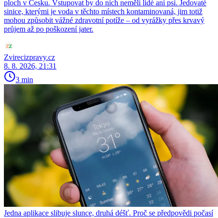
ploch v Česku. Vstupovat by do nich neměli lidé ani psi. Jedovaté
sinice, kterými je voda v těchto místech kontaminovaná, jim totiž
mohou způsobit vážné zdravotní potíže – od vyrážky přes krvavý
průjem až po poškození jater.
Zvirecizpravy.cz
8. 8. 2026, 21:31
3 min
Jedna aplikace slibuje slunce, druhá déšť. Proč se předpovědi počasí