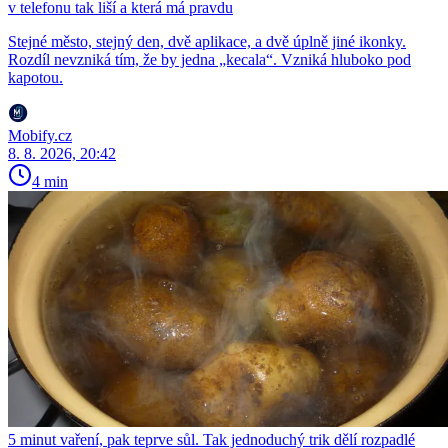
v telefonu tak liší a která má pravdu
Stejné město, stejný den, dvě aplikace, a dvě úplně jiné ikonky.
Rozdíl nevzniká tím, že by jedna „kecala“. Vzniká hluboko pod
kapotou.
Mobify.cz
8. 8. 2026, 20:42
4 min
5 minut vaření, pak teprve sůl. Tak jednoduchý trik dělí rozpadlé