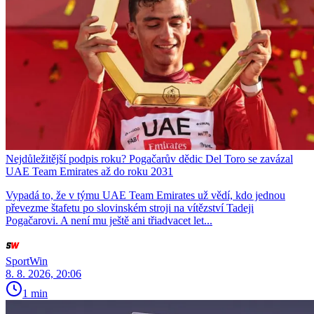
Nejdůležitější podpis roku? Pogačarův dědic Del Toro se zavázal
UAE Team Emirates až do roku 2031
Vypadá to, že v týmu UAE Team Emirates už vědí, kdo jednou
převezme štafetu po slovinském stroji na vítězství Tadeji
Pogačarovi. A není mu ještě ani třiadvacet let...
SportWin
8. 8. 2026, 20:06
1 min