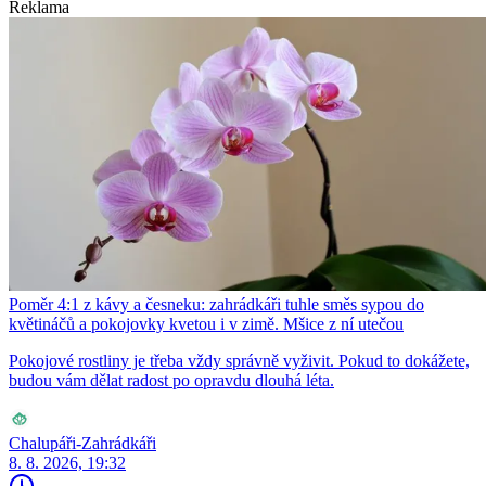
Reklama
Poměr 4:1 z kávy a česneku: zahrádkáři tuhle směs sypou do
květináčů a pokojovky kvetou i v zimě. Mšice z ní utečou
Pokojové rostliny je třeba vždy správně vyživit. Pokud to dokážete,
budou vám dělat radost po opravdu dlouhá léta.
Chalupáři-Zahrádkáři
8. 8. 2026, 19:32