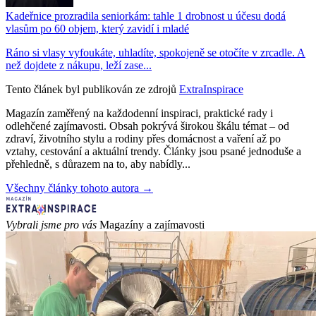
Kadeřnice prozradila seniorkám: tahle 1 drobnost u účesu dodá
vlasům po 60 objem, který zavidí i mladé
Ráno si vlasy vyfoukáte, uhladíte, spokojeně se otočíte v zrcadle. A
než dojdete z nákupu, leží zase...
Tento článek byl publikován ze zdrojů
ExtraInspirace
Magazín zaměřený na každodenní inspiraci, praktické rady i
odlehčené zajímavosti. Obsah pokrývá širokou škálu témat – od
zdraví, životního stylu a rodiny přes domácnost a vaření až po
vztahy, cestování a aktuální trendy. Články jsou psané jednoduše a
přehledně, s důrazem na to, aby nabídly...
Všechny články tohoto autora →
Vybrali jsme pro vás
Magazíny a zajímavosti