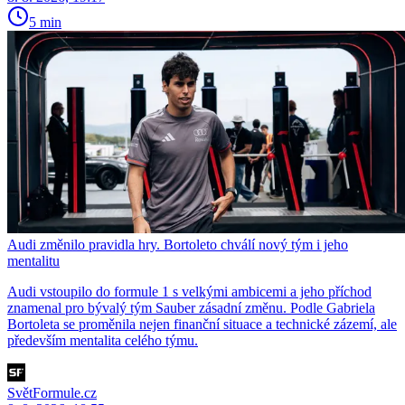
5 min
Audi změnilo pravidla hry. Bortoleto chválí nový tým i jeho
mentalitu
Audi vstoupilo do formule 1 s velkými ambicemi a jeho příchod
znamenal pro bývalý tým Sauber zásadní změnu. Podle Gabriela
Bortoleta se proměnila nejen finanční situace a technické zázemí, ale
především mentalita celého týmu.
SvětFormule.cz