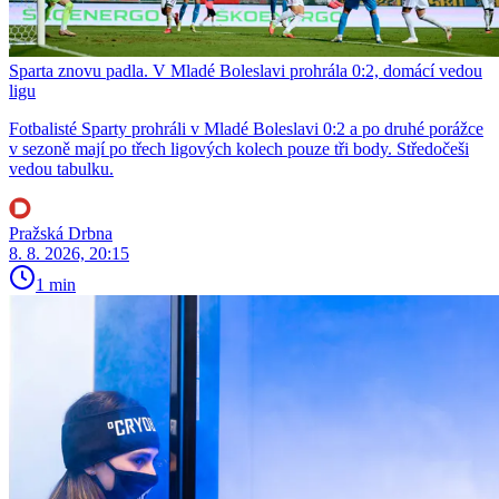
Sparta znovu padla. V Mladé Boleslavi prohrála 0:2, domácí vedou
ligu
Fotbalisté Sparty prohráli v Mladé Boleslavi 0:2 a po druhé porážce
v sezoně mají po třech ligových kolech pouze tři body. Středočeši
vedou tabulku.
Pražská Drbna
8. 8. 2026, 20:15
1 min