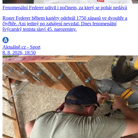
Fenomenální Federer udivil i počinem, za který se pohár nedává
Roger Federer během kariéry odehrál 1750 zápasů ve dvouhře a
čtyřhře. Ani jediný po zahájení nevzdal. Dnes fenomenální
švýcarský tenista slaví 45. narozeniny.
Aktuálně.cz - Sport
8. 8. 2026, 18:50