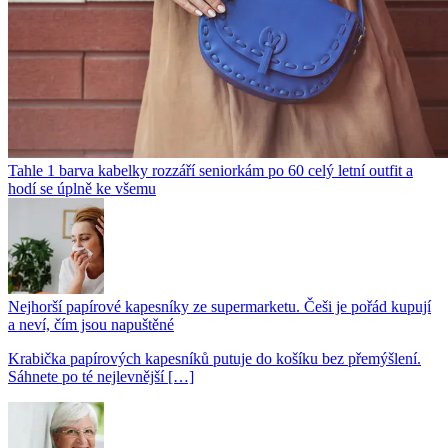
Tahle 1 barva kabelky rozzáří seniorkám po 60 celý letní outfit a
hodí se úplně ke všemu
Nejhorší papírové kapesníky ze supermarketu. Češi je pořád kupují
a neví, čím jsou napuštěné
Krabička papírových kapesníků putuje do košíku bez přemýšlení.
Sáhnete po té nejlevnější […]