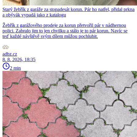
Starý žebřík z garáže za stopadesát korun. Pár ho natřel, přidal prkna
a obývák vypadá jako z katalogu
Žebřík z garážového prodeje za korun přetvořil pár v nádhernou
polici. Zabralo jim to jen chvilku a stálo je to pár korun. Navíc se
teď každé návštěvě svým dílem můžou pochlubit.
adbz.cz
8. 8. 2026, 18:35
2 min