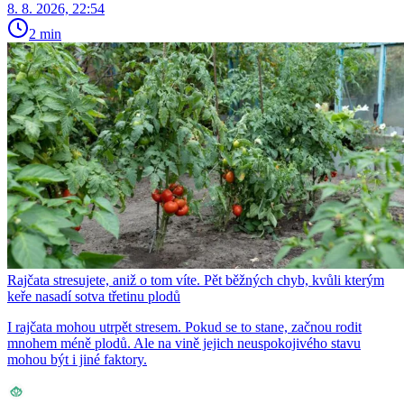
8. 8. 2026, 22:54
2 min
Rajčata stresujete, aniž o tom víte. Pět běžných chyb, kvůli kterým
keře nasadí sotva třetinu plodů
I rajčata mohou utrpět stresem. Pokud se to stane, začnou rodit
mnohem méně plodů. Ale na vině jejich neuspokojivého stavu
mohou být i jiné faktory.