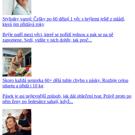
Stylistky varují: Češky po 60 dělají 1 věc s brýlemi ještě z mládí,
která jim přidává roky
Brýle patří mezi věci, které se pořídí jednou a pak se na ně
zapomene. Sedí, vidíte v nich dobře, tak proč...
Skoro každá seniorka 60+ dělá tuhle chybu s pásky. Rozbije celou
siluetu a přidá i 10 kg
Pásek je asi nejlevnější způsob, jak dát oblečení tvar. Právě proto po
něm ženy po šedesátce sahají, když...