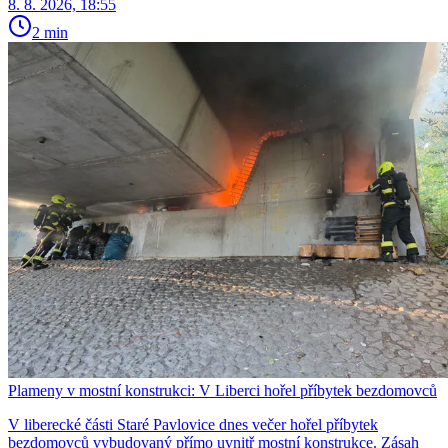
8. 8. 2026, 18:55
2 min
Plameny v mostní konstrukci: V Liberci hořel příbytek bezdomovců
V liberecké části Staré Pavlovice dnes večer hořel příbytek
bezdomovců vybudovaný přímo uvnitř mostní konstrukce. Zásah