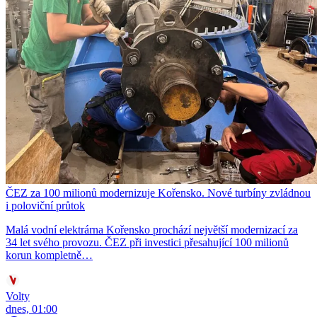
ČEZ za 100 milionů modernizuje Kořensko. Nové turbíny zvládnou
i poloviční průtok
Malá vodní elektrárna Kořensko prochází největší modernizací za
34 let svého provozu. ČEZ při investici přesahující 100 milionů
korun kompletně…
Volty
dnes, 01:00