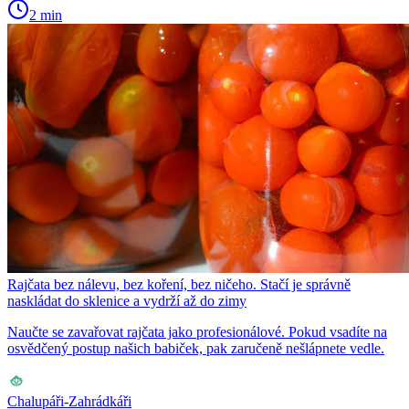
2 min
Rajčata bez nálevu, bez koření, bez ničeho. Stačí je správně
naskládat do sklenice a vydrží až do zimy
Naučte se zavařovat rajčata jako profesionálové. Pokud vsadíte na
osvědčený postup našich babiček, pak zaručeně nešlápnete vedle.
Chalupáři-Zahrádkáři