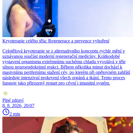
Kryoterapie celého těla: Regenerace a prevence vyhoření
Celotělová kryoterapie se z alternativního konceptu rychle mění v
uznávanou součást moderní regenerační medicíny. Krátkodobé
vystavení organismu extrémnímu suchému chladu vyvolává v těle
silnou neuroendokrinní reakci. Během několika minut dochází k
masivnímu perifernímu stažení cév, po kterém při opětovném zahřátí
následuje intenzivní prokrvení všech orgánů a tkání. Tento proces
funguje jako přirozený restart pro cévní i imunitní systém.
Plné zdraví
8. 8. 2026, 20:07
2 min