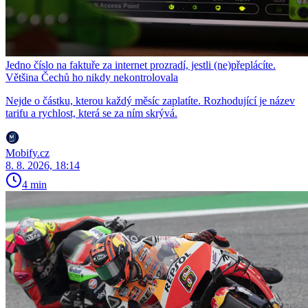
Jedno číslo na faktuře za internet prozradí, jestli (ne)přeplácíte.
Většina Čechů ho nikdy nekontrolovala
Nejde o částku, kterou každý měsíc zaplatíte. Rozhodující je název
tarifu a rychlost, která se za ním skrývá.
Mobify.cz
8. 8. 2026, 18:14
4 min