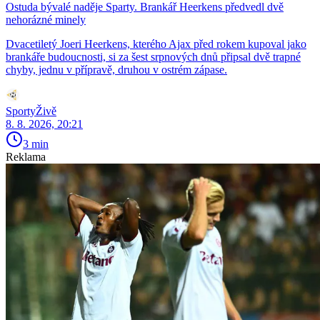
Ostuda bývalé naděje Sparty. Brankář Heerkens předvedl dvě
nehorázné minely
Dvacetiletý Joeri Heerkens, kterého Ajax před rokem kupoval jako
brankáře budoucnosti, si za šest srpnových dnů připsal dvě trapné
chyby, jednu v přípravě, druhou v ostrém zápase.
SportyŽivě
8. 8. 2026, 20:21
3 min
Reklama