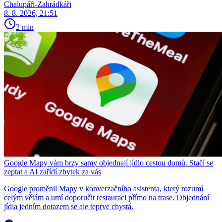
Chalupáři-Zahrádkáři
8. 8. 2026, 21:51
2 min
Google Mapy vám brzy samy objednají jídlo cestou domů. Stačí se
zeptat a AI zařídí zbytek za vás
Google proměnil Mapy v konverzačního asistenta, který rozumí
celým větám a umí doporučit restauraci přímo na trase. Objednání
jídla jedním dotazem se ale teprve chystá.