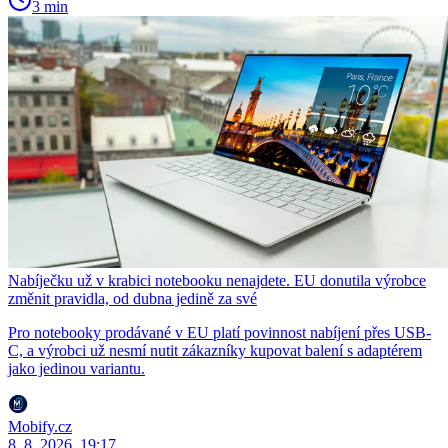
3 min
Nabíječku už v krabici notebooku nenajdete. EU donutila výrobce
změnit pravidla, od dubna jedině za své
Pro notebooky prodávané v EU platí povinnost nabíjení přes USB-
C, a výrobci už nesmí nutit zákazníky kupovat balení s adaptérem
jako jedinou variantu.
Mobify.cz
8. 8. 2026, 19:17