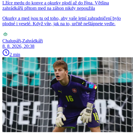
Lžíce medu do konve a okurky plodí až do října. Většina
zahrádkářů přitom med na záhon nikdy nepoužila
Okurky a med jsou tu od toho, aby vaše letní zahradničení bylo
plodné i veselé. Když víte, jak na to, určitě nešlápnete vedle.
Chalupáři-Zahrádkáři
8. 8. 2026, 20:38
2 min