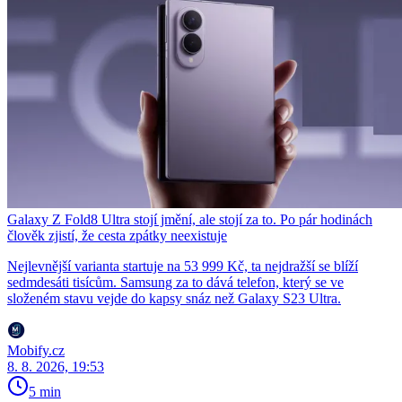
Galaxy Z Fold8 Ultra stojí jmění, ale stojí za to. Po pár hodinách
člověk zjistí, že cesta zpátky neexistuje
Nejlevnější varianta startuje na 53 999 Kč, ta nejdražší se blíží
sedmdesáti tisícům. Samsung za to dává telefon, který se ve
složeném stavu vejde do kapsy snáz než Galaxy S23 Ultra.
Mobify.cz
8. 8. 2026, 19:53
5 min