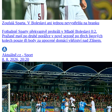
Zoufalá Sparta. V Boleslavi ani jednou nevystřelila na branku
Fotbalisté Sparty překvapivě prohráli v Mladé Boleslavi 0:2.
Pražané mají po druhé porážce v nové sezoně po třech ligových
kolech pouze tři body za upocené domácí vítězství nad Zlínem.
Aktuálně.cz - Sport
8. 8. 2026, 20:20