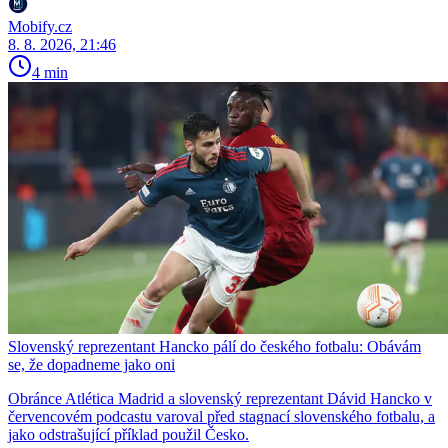
Mobify.cz
8. 8. 2026, 21:46
4 min
Slovenský reprezentant Hancko pálí do českého fotbalu: Obávám
se, že dopadneme jako oni
Obránce Atlética Madrid a slovenský reprezentant Dávid Hancko v
červencovém podcastu varoval před stagnací slovenského fotbalu, a
jako odstrašující příklad použil Česko.