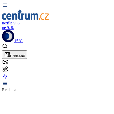
neděle 9. 8.
ne 9. 8.
15°C
Přihlášení
Reklama