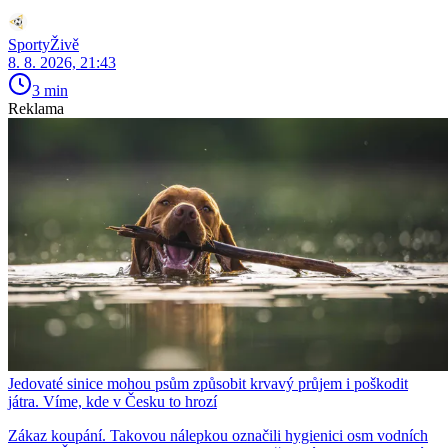
SportyŽivě
8. 8. 2026, 21:43
3 min
Reklama
Jedovaté sinice mohou psům způsobit krvavý průjem i poškodit
játra. Víme, kde v Česku to hrozí
Zákaz koupání. Takovou nálepkou označili hygienici osm vodních