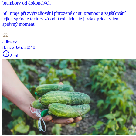
brambory od dokonalých
Sůl hraje při zvýrazňování přirozené chuti brambor a zajišťování
jejich správné textury zásadní roli. Musíte ji však přidat v ten
správný moment.
adbz.cz
8. 8. 2026, 20:40
2 min